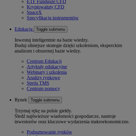
ETF Fundusze CFD
Kryptowaluty CFD
SpaceX
Specyfikacja instrumentów
Edukacja
Toggle submenu
Inwestuj inteligentnie na bazie wiedzy.
Buduj silniejsze strategie dzięki szkoleniom, eksperckim
analizom i obszernej bazie wiedzy.
Centrum Edukacji
Artykuły edukacyjne
Webinary i szkolenia
Analizy rynkowe
Strefa TMS
Centrum pomocy
Rynek
Toggle submenu
Trzymaj rękę na pulsie giełdy.
Śledź najświeższe wiadomości gospodarcze, nastroje
inwestorów oraz kluczowe wydarzenia makroekonomiczne.
Podsumowanie rynków