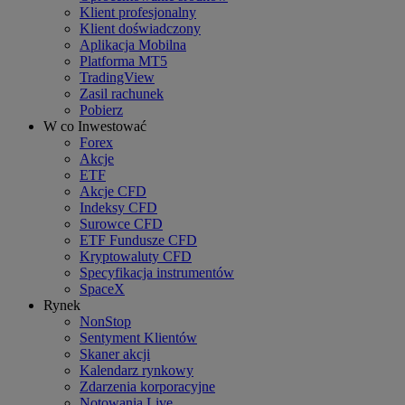
Klient profesjonalny
Klient doświadczony
Aplikacja Mobilna
Platforma MT5
TradingView
Zasil rachunek
Pobierz
W co Inwestować
Forex
Akcje
ETF
Akcje CFD
Indeksy CFD
Surowce CFD
ETF Fundusze CFD
Kryptowaluty CFD
Specyfikacja instrumentów
SpaceX
Rynek
NonStop
Sentyment Klientów
Skaner akcji
Kalendarz rynkowy
Zdarzenia korporacyjne
Notowania Live