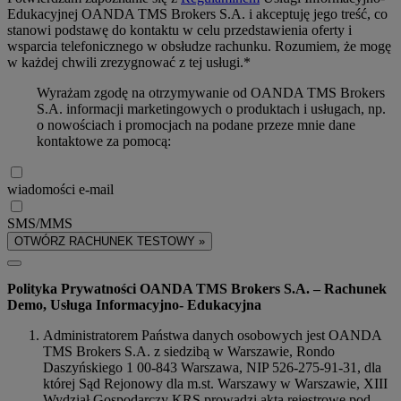
Edukacyjnej OANDA TMS Brokers S.A. i akceptuję jego treść, co
stanowi podstawę do kontaktu w celu przedstawienia oferty i
wsparcia telefonicznego w obsłudze rachunku. Rozumiem, że mogę
w każdej chwili zrezygnować z tej usługi.*
Wyrażam zgodę na otrzymywanie od OANDA TMS Brokers
S.A. informacji marketingowych o produktach i usługach, np.
o nowościach i promocjach na podane przeze mnie dane
kontaktowe za pomocą:
wiadomości e-mail
SMS/MMS
OTWÓRZ RACHUNEK TESTOWY »
Polityka Prywatności OANDA TMS Brokers S.A. – Rachunek
Demo, Usługa Informacyjno- Edukacyjna
Administratorem Państwa danych osobowych jest OANDA
TMS Brokers S.A. z siedzibą w Warszawie, Rondo
Daszyńskiego 1 00-843 Warszawa, NIP 526-275-91-31, dla
której Sąd Rejonowy dla m.st. Warszawy w Warszawie, XIII
Wydział Gospodarczy KRS prowadzi akta rejestrowe pod