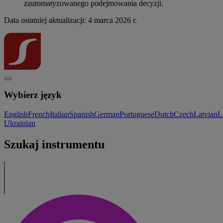
zautomatyzowanego podejmowania decyzji.
Data ostatniej aktualizacji: 4 marca 2026 r.
Wybierz język
English
French
Italian
Spanish
German
Portuguese
Dutch
Czech
Latvian
L
Ukrainian
Szukaj instrumentu