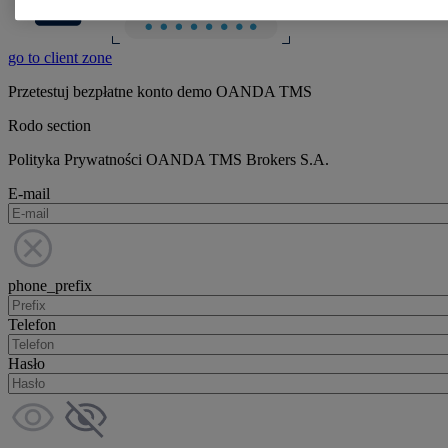
go to client zone
Przetestuj bezpłatne konto demo OANDA TMS
Rodo section
Polityka Prywatności OANDA TMS Brokers S.A.
E-mail
phone_prefix
Telefon
Hasło