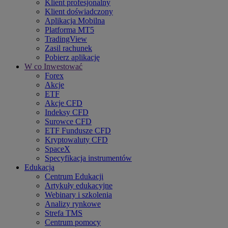
Klient profesjonalny
Klient doświadczony
Aplikacja Mobilna
Platforma MT5
TradingView
Zasil rachunek
Pobierz aplikację
W co Inwestować
Forex
Akcje
ETF
Akcje CFD
Indeksy CFD
Surowce CFD
ETF Fundusze CFD
Kryptowaluty CFD
SpaceX
Specyfikacja instrumentów
Edukacja
Centrum Edukacji
Artykuły edukacyjne
Webinary i szkolenia
Analizy rynkowe
Strefa TMS
Centrum pomocy