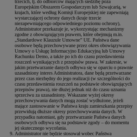
trzecich, tj. do odbiorców mających siedzibę poza
Europejskim Obszarem Gospodarczym lub Szwajcarią, w
krajach, które według Komisji Europejskiej nie zapewniają
wystarczającej ochrony danych (kraje trzecie
niezapewniającego odpowiedniego poziomu ochrony),
Administrator przekazuje je, wykorzystując mechanizmy
zgodne z obowiązującym prawem, które obejmują m.in.
„Standardowe Klauzule Umowne” UE. Państwa dane
osobowe będą przechowywane przez okres obowiązywania
Umowy o Usługę Informacyjno Edukacyjną lub Umowy
Rachunku Demo, a także po ich do czasu przedawnienia
roszczeń wynikających z przepisów prawa. W zakresie, w
jakim przetwarzanie danych odbywa się w oparciu o prawnie
uzasadniony interes Administratora, dane będą przetwarzane
przez czas niezbędny do jego realizacji (w szczególności do
czasu przedawnienia roszczeń na podstawie obowiązujących
przepisów prawa), nie dłużej jednak niż do czasu uznania
sprzeciwu za uzasadniony. Wskazane wyżej okresy
przechowywania danych mogą zostać wydłużone, jeżeli
mające zastosowanie w Państwa kraju zamieszkania przepisy
przewidują dłuższe okresy przechowywania danych. W
przypadku natomiast, gdy przetwarzanie Państwa danych
osobowych odbywa się na podstawie zgody – do momentu
jej skutecznego wycofania.
Administrator nie będzie stosował wobec Państwa