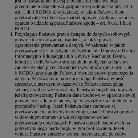
jest to uzasadnione treścią zapytania od Państwa oraz
przedmiotem działalności gospodarczej Administratora- art. 6
ust. 1 lit. f RODO; d. w zakresie, w jakim Państwa dane
przetwarzane są dla celów marketingowych Administratora w
oparciu o udzieloną przez Państwa zgodę – art. 6 ust. 1 lit. a
RODO.
Przysługuje Państwu prawo dostępu do danych osobowych,
prawo ich sprostowania, usunięcia, a także prawo
ograniczenia przetwarzania danych. W zakresie, w jakim
przetwarzanie jest niezbędne do wykonania Umowy o Usługę
Informacyjno-Edukacyjną lub Umowy Rachunku Demo,
której jesteście Państwo stroną lub do podjęcia na Państwa
żądanie działań przed zawarciem ww. umów (art. 6 ust. 1 lit.
b RODO) przysługuje Państwu również prawo przenoszenia
danych. W dowolnym momencie mogą Państwo wnieść
sprzeciw, z przyczyn związanych z Państwa szczególną
sytuacją, wobec wykorzystania Państwa danych osobowych,
jeżeli przetwarzamy Państwa dane osobowe w oparciu o swój
prawnie uzasadniony interes, np. w związku z marketingiem
produktów i usług. Jeżeli Państwa dane osobowe są
przetwarzane na potrzeby marketingu, macie Państwo prawo
w dowolnym momencie wnieść sprzeciw wobec
przetwarzania dotyczących Państwa danych osobowych na
potrzeby takiego marketingu, w tym profilowania. Jeżeli
wniosą Państwo sprzeciw wobec przetwarzania do celów