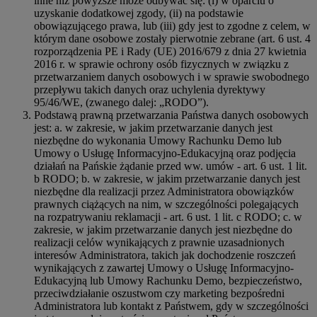
inne niż powyższe może odbywać się: (i) w oparciu o
uzyskanie dodatkowej zgody, (ii) na podstawie
obowiązującego prawa, lub (iii) gdy jest to zgodne z celem, w
którym dane osobowe zostały pierwotnie zebrane (art. 6 ust. 4
rozporządzenia PE i Rady (UE) 2016/679 z dnia 27 kwietnia
2016 r. w sprawie ochrony osób fizycznych w związku z
przetwarzaniem danych osobowych i w sprawie swobodnego
przepływu takich danych oraz uchylenia dyrektywy
95/46/WE, (zwanego dalej: „RODO”).
Podstawą prawną przetwarzania Państwa danych osobowych
jest: a. w zakresie, w jakim przetwarzanie danych jest
niezbędne do wykonania Umowy Rachunku Demo lub
Umowy o Usługę Informacyjno-Edukacyjną oraz podjęcia
działań na Pańskie żądanie przed ww. umów - art. 6 ust. 1 lit.
b RODO; b. w zakresie, w jakim przetwarzanie danych jest
niezbędne dla realizacji przez Administratora obowiązków
prawnych ciążących na nim, w szczególności polegających
na rozpatrywaniu reklamacji - art. 6 ust. 1 lit. c RODO; c. w
zakresie, w jakim przetwarzanie danych jest niezbędne do
realizacji celów wynikających z prawnie uzasadnionych
interesów Administratora, takich jak dochodzenie roszczeń
wynikających z zawartej Umowy o Usługę Informacyjno-
Edukacyjną lub Umowy Rachunku Demo, bezpieczeństwo,
przeciwdziałanie oszustwom czy marketing bezpośredni
Administratora lub kontakt z Państwem, gdy w szczególności