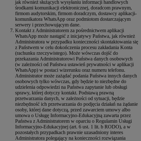
jak również służących wysyłaniu informacji handlowych
środkami komunikacji elektronicznej, doradcom prawnym,
firmom audytorskim, firmom doradczym, dostawcy aplikacji-
komunikatora WhatsApp oraz podmiotom dostarczającym
serwery i przechowującym dane.
Kontakt z Administratorem za pośrednictwem aplikacji
WhatsApp może nastąpić z inicjatywy Państwa, jak również
Administratora w przypadku konieczności skontaktowania się
z Państwem w celu dokończenia procesu zakładania Konta
(rachunku rzeczywistego). Może wówczas dojść do
przekazania Administratorowi Państwa danych osobowych
(w zależności od Państwa ustawień prywatności w aplikacji
WhatsApp) w postaci wizerunku oraz numeru telefonu.
Administrator może zażądać podania Państwa innych danych
osobowych tylko wówczas, gdy będzie to niezbędne do
udzielenia odpowiedzi na Państwa zapytanie lub obsługi
sprawy, której dotyczy kontakt. Podstawą prawną
przetwarzania danych, w zależności od sytuacji, będzie
niezbędność ich przetwarzania do podjęcia działań na żądanie
osoby, której dane dotyczą, przed zawarciem umowy albo
umowa o Usługę Informacyjno-Edukacyjną zawarta przez
Państwa z Administratorem w oparciu o Regulamin Usługi
Informacyjno-Edukacyjnej (art. 6 ust. 1 lit. b RODO), a w
pozostałych przypadkach prawnie uzasadniony interes
Administratora polegający na konieczności rozwiązania