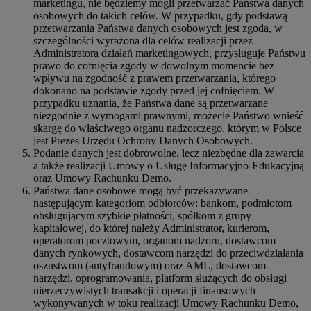
marketingu, nie będziemy mogli przetwarzać Państwa danych
osobowych do takich celów. W przypadku, gdy podstawą
przetwarzania Państwa danych osobowych jest zgoda, w
szczególności wyrażona dla celów realizacji przez
Administratora działań marketingowych, przysługuje Państwu
prawo do cofnięcia zgody w dowolnym momencie bez
wpływu na zgodność z prawem przetwarzania, którego
dokonano na podstawie zgody przed jej cofnięciem. W
przypadku uznania, że Państwa dane są przetwarzane
niezgodnie z wymogami prawnymi, możecie Państwo wnieść
skargę do właściwego organu nadzorczego, którym w Polsce
jest Prezes Urzędu Ochrony Danych Osobowych.
Podanie danych jest dobrowolne, lecz niezbędne dla zawarcia
a także realizacji Umowy o Usługę Informacyjno-Edukacyjną
oraz Umowy Rachunku Demo.
Państwa dane osobowe mogą być przekazywane
następującym kategoriom odbiorców: bankom, podmiotom
obsługującym szybkie płatności, spółkom z grupy
kapitałowej, do której należy Administrator, kurierom,
operatorom pocztowym, organom nadzoru, dostawcom
danych rynkowych, dostawcom narzędzi do przeciwdziałania
oszustwom (antyfraudowym) oraz AML, dostawcom
narzędzi, oprogramowania, platform służących do obsługi
nierzeczywistych transakcji i operacji finansowych
wykonywanych w toku realizacji Umowy Rachunku Demo,