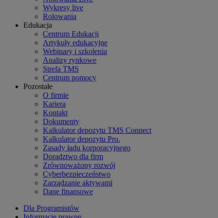
Wykresy live
Rolowania
Edukacja
Centrum Edukacji
Artykuły edukacyjne
Webinary i szkolenia
Analizy rynkowe
Strefa TMS
Centrum pomocy
Pozostałe
O firmie
Kariera
Kontakt
Dokumenty
Kalkulator depozytu TMS Connect
Kalkulator depozytu Pro.
Zasady ładu korporacyjnego
Doradztwo dla firm
Zrównoważony rozwój
Cyberbezpieczeństwo
Zarządzanie aktywami
Dane finansowe
Dla Programistów
Informacje prawne