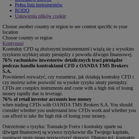
Pełna lista instrumentów
RODO
Ustawienia plików cookie
Choose another country or region to see content specific to your
location
Choose country or region
Kontynuuj
Kontrakty CFD są złożonymi instrumentami i wiążą się z wysokim
ryzykiem szybkiej utraty pieniędzy z powodu dźwigni finansowej.
76% rachunków inwestorów detalicznych traci pieniądze
podczas handlu kontraktami CFD z OANDA TMS Brokers
S.A.
Powinieneś rozważyć, czy rozumiesz, jak działają kontrakty CFD i
czy możesz sobie pozwolić na wysokie ryzyko utraty pieniędzy.
CFDs are complex instruments and come with a high risk of losing
money rapidly due to leverage.
76% of retail investor accounts lose money
when trading CFDs with OANDA TMS Brokers S.A. You should
consider whether you understand how CFDs work and whether you
can afford to take the high risk of losing your money.
Ostrzeżenie o ryzyku: Transakcje Forex i kontrakty oparte na
dźwigni finansowej są wysoce ryzykowne dla Twojego kapitału,
ponieważ straty mogą przewyższyć depozyt. Dlatego też, kontrakty