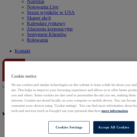
NonStop
Notowania Live
Sezon wyników w USA
Skaner akcji
Kalendarz rynkowy
Zdarzenia korporacyjne
Sentyment Klientów
Rolowania
Kontakt
Cookie notice
We use cookies and similar technologies on this website to learn a little bit about you an
site. This helps us improve your browsing experience and allows us to offer better produc
you and others. Some cookies are also used to personalise the ads you see, making them
interests. Cookies are stored locally on your computer or mobile device. You can Accept o
customise your choices using ‘Cookie settings’. You can find more information about 
tools and services (such as Google) use your personal data here:
more information
.
Cookies Settings
Accept All Cookies