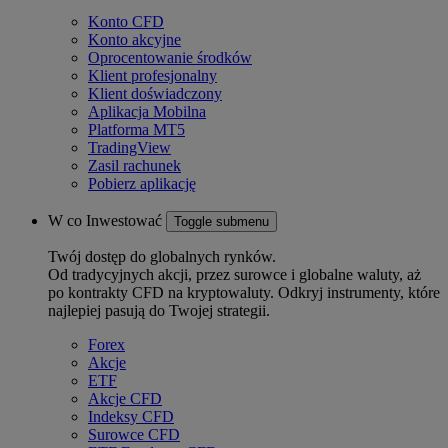
Konto CFD
Konto akcyjne
Oprocentowanie środków
Klient profesjonalny
Klient doświadczony
Aplikacja Mobilna
Platforma MT5
TradingView
Zasil rachunek
Pobierz aplikację
W co Inwestować
Toggle submenu
Twój dostęp do globalnych rynków.
Od tradycyjnych akcji, przez surowce i globalne waluty, aż
po kontrakty CFD na kryptowaluty. Odkryj instrumenty, które
najlepiej pasują do Twojej strategii.
Forex
Akcje
ETF
Akcje CFD
Indeksy CFD
Surowce CFD