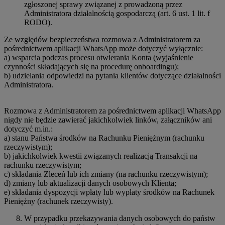
zgłoszonej sprawy związanej z prowadzoną przez
Administratora działalnością gospodarczą (art. 6 ust. 1 lit. f
RODO).
Ze względów bezpieczeństwa rozmowa z Administratorem za
pośrednictwem aplikacji WhatsApp może dotyczyć wyłącznie:
a) wsparcia podczas procesu otwierania Konta (wyjaśnienie
czynności składających się na procedurę onboardingu);
b) udzielania odpowiedzi na pytania klientów dotyczące działalności
Administratora.
Rozmowa z Administratorem za pośrednictwem aplikacji WhatsApp
nigdy nie będzie zawierać jakichkolwiek linków, załączników ani
dotyczyć m.in.:
a) stanu Państwa środków na Rachunku Pieniężnym (rachunku
rzeczywistym);
b) jakichkolwiek kwestii związanych realizacją Transakcji na
rachunku rzeczywistym;
c) składania Zleceń lub ich zmiany (na rachunku rzeczywistym);
d) zmiany lub aktualizacji danych osobowych Klienta;
e) składania dyspozycji wpłaty lub wypłaty środków na Rachunek
Pieniężny (rachunek rzeczywisty).
W przypadku przekazywania danych osobowych do państw