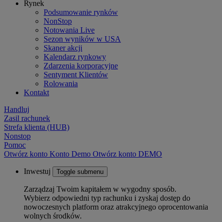
Rynek
Podsumowanie rynków
NonStop
Notowania Live
Sezon wyników w USA
Skaner akcji
Kalendarz rynkowy
Zdarzenia korporacyjne
Sentyment Klientów
Rolowania
Kontakt
Handluj
Zasil rachunek
Strefa klienta (HUB)
Nonstop
Pomoc
Otwórz konto
Konto
Demo
Otwórz konto DEMO
Inwestuj
Toggle submenu
Zarządzaj Twoim kapitałem w wygodny sposób.
Wybierz odpowiedni typ rachunku i zyskaj dostęp do
nowoczesnych platform oraz atrakcyjnego oprocentowania
wolnych środków.