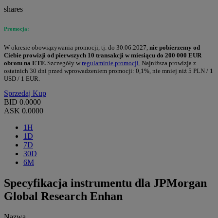
shares
Promocja:
W okresie obowiązywania promocji, tj. do 30.06.2027,
nie pobierzemy od
Ciebie prowizji od pierwszych 10 transakcji w miesiącu do 200 000 EUR
obrotu na ETF.
Szczegóły w
regulaminie promocji.
Najniższa prowizja z
ostatnich 30 dni przed wprowadzeniem promocji: 0,1%, nie mniej niż 5 PLN / 1
USD / 1 EUR.
Sprzedaj
Kup
BID
0.0000
ASK
0.0000
1H
1D
7D
30D
6M
Specyfikacja instrumentu dla JPMorgan
Global Research Enhan
Nazwa