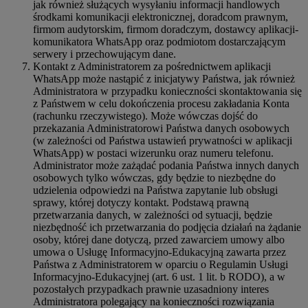
jak również służących wysyłaniu informacji handlowych
środkami komunikacji elektronicznej, doradcom prawnym,
firmom audytorskim, firmom doradczym, dostawcy aplikacji-
komunikatora WhatsApp oraz podmiotom dostarczającym
serwery i przechowującym dane.
Kontakt z Administratorem za pośrednictwem aplikacji
WhatsApp może nastąpić z inicjatywy Państwa, jak również
Administratora w przypadku konieczności skontaktowania się
z Państwem w celu dokończenia procesu zakładania Konta
(rachunku rzeczywistego). Może wówczas dojść do
przekazania Administratorowi Państwa danych osobowych
(w zależności od Państwa ustawień prywatności w aplikacji
WhatsApp) w postaci wizerunku oraz numeru telefonu.
Administrator może zażądać podania Państwa innych danych
osobowych tylko wówczas, gdy będzie to niezbędne do
udzielenia odpowiedzi na Państwa zapytanie lub obsługi
sprawy, której dotyczy kontakt. Podstawą prawną
przetwarzania danych, w zależności od sytuacji, będzie
niezbędność ich przetwarzania do podjęcia działań na żądanie
osoby, której dane dotyczą, przed zawarciem umowy albo
umowa o Usługę Informacyjno-Edukacyjną zawarta przez
Państwa z Administratorem w oparciu o Regulamin Usługi
Informacyjno-Edukacyjnej (art. 6 ust. 1 lit. b RODO), a w
pozostałych przypadkach prawnie uzasadniony interes
Administratora polegający na konieczności rozwiązania