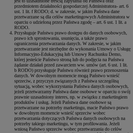
jest to uzasadnione treścią zapytania od Państwa oraz
przedmiotem działalności gospodarczej Administratora- art. 6
ust. 1 lit. f RODO; d. w zakresie, w jakim Państwa dane
przetwarzane są dla celów marketingowych Administratora w
oparciu o udzieloną przez Państwa zgodę – art. 6 ust. 1 lit. a
RODO.
Przysługuje Państwu prawo dostępu do danych osobowych,
prawo ich sprostowania, usunięcia, a także prawo
ograniczenia przetwarzania danych. W zakresie, w jakim
przetwarzanie jest niezbędne do wykonania Umowy o Usługę
Informacyjno-Edukacyjną lub Umowy Rachunku Demo,
której jesteście Państwo stroną lub do podjęcia na Państwa
żądanie działań przed zawarciem ww. umów (art. 6 ust. 1 lit.
b RODO) przysługuje Państwu również prawo przenoszenia
danych. W dowolnym momencie mogą Państwo wnieść
sprzeciw, z przyczyn związanych z Państwa szczególną
sytuacją, wobec wykorzystania Państwa danych osobowych,
jeżeli przetwarzamy Państwa dane osobowe w oparciu o swój
prawnie uzasadniony interes, np. w związku z marketingiem
produktów i usług. Jeżeli Państwa dane osobowe są
przetwarzane na potrzeby marketingu, macie Państwo prawo
w dowolnym momencie wnieść sprzeciw wobec
przetwarzania dotyczących Państwa danych osobowych na
potrzeby takiego marketingu, w tym profilowania. Jeżeli
wniosą Państwo sprzeciw wobec przetwarzania do celów