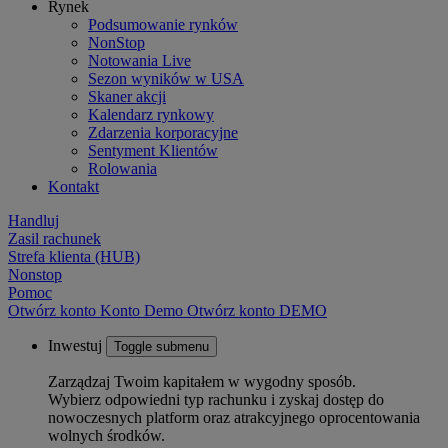
Rynek
Podsumowanie rynków
NonStop
Notowania Live
Sezon wyników w USA
Skaner akcji
Kalendarz rynkowy
Zdarzenia korporacyjne
Sentyment Klientów
Rolowania
Kontakt
Handluj
Zasil rachunek
Strefa klienta (HUB)
Nonstop
Pomoc
Otwórz konto
Konto
Demo
Otwórz konto DEMO
Inwestuj
Toggle submenu
Zarządzaj Twoim kapitałem w wygodny sposób.
Wybierz odpowiedni typ rachunku i zyskaj dostęp do
nowoczesnych platform oraz atrakcyjnego oprocentowania
wolnych środków.