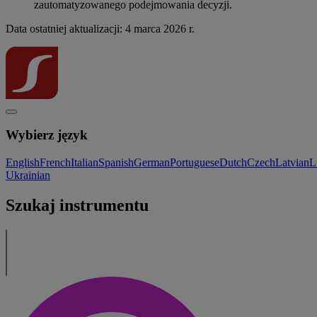
zautomatyzowanego podejmowania decyzji.
Data ostatniej aktualizacji: 4 marca 2026 r.
Wybierz język
English
French
Italian
Spanish
German
Portuguese
Dutch
Czech
Latvian
L
Ukrainian
Szukaj instrumentu