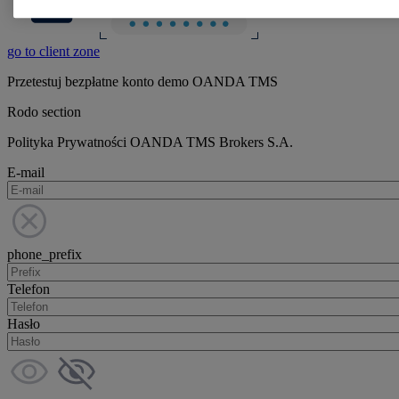
go to client zone
Przetestuj bezpłatne konto demo OANDA TMS
Rodo section
Polityka Prywatności OANDA TMS Brokers S.A.
E-mail
phone_prefix
Telefon
Hasło