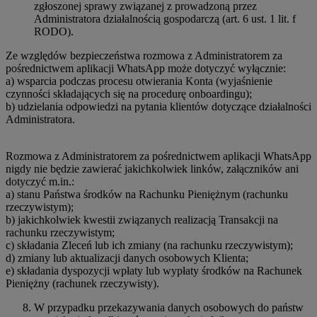
zgłoszonej sprawy związanej z prowadzoną przez
Administratora działalnością gospodarczą (art. 6 ust. 1 lit. f
RODO).
Ze względów bezpieczeństwa rozmowa z Administratorem za
pośrednictwem aplikacji WhatsApp może dotyczyć wyłącznie:
a) wsparcia podczas procesu otwierania Konta (wyjaśnienie
czynności składających się na procedurę onboardingu);
b) udzielania odpowiedzi na pytania klientów dotyczące działalności
Administratora.
Rozmowa z Administratorem za pośrednictwem aplikacji WhatsApp
nigdy nie będzie zawierać jakichkolwiek linków, załączników ani
dotyczyć m.in.:
a) stanu Państwa środków na Rachunku Pieniężnym (rachunku
rzeczywistym);
b) jakichkolwiek kwestii związanych realizacją Transakcji na
rachunku rzeczywistym;
c) składania Zleceń lub ich zmiany (na rachunku rzeczywistym);
d) zmiany lub aktualizacji danych osobowych Klienta;
e) składania dyspozycji wpłaty lub wypłaty środków na Rachunek
Pieniężny (rachunek rzeczywisty).
W przypadku przekazywania danych osobowych do państw