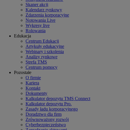
Skaner akcji
Kalendarz rynkowy
Zdarzenia korporacyjne
Notowania Live
Wykresy live
Rolowania
Edukacja
Centrum Edukacji
Artykuły edukacyjne
Webinary i szkolenia
Analizy rynkowe
Strefa TMS
Centrum pomocy
Pozostałe
O firmie
Kariera
Kontakt
Dokumenty
Kalkulator depozytu TMS Connect
Kalkulator depozytu Pro.
Zasady ładu korporacyjnego
Doradztwo dla firm
Zrównoważony rozwój
Cyberbezpieczeństwo
Zarządzanie aktywami