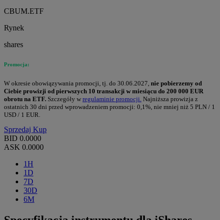
CBUM.ETF
Rynek
shares
Promocja:
W okresie obowiązywania promocji, tj. do 30.06.2027,
nie pobierzemy od
Ciebie prowizji od pierwszych 10 transakcji w miesiącu do 200 000 EUR
obrotu na ETF.
Szczegóły w
regulaminie promocji.
Najniższa prowizja z
ostatnich 30 dni przed wprowadzeniem promocji: 0,1%, nie mniej niż 5 PLN / 1
USD / 1 EUR.
Sprzedaj
Kup
BID
0.0000
ASK
0.0000
1H
1D
7D
30D
6M