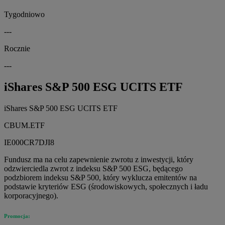
Tygodniowo
---
Rocznie
---
iShares S&P 500 ESG UCITS ETF
iShares S&P 500 ESG UCITS ETF
CBUM.ETF
IE000CR7DJI8
Fundusz ma na celu zapewnienie zwrotu z inwestycji, który
odzwierciedla zwrot z indeksu S&P 500 ESG, będącego
podzbiorem indeksu S&P 500, który wyklucza emitentów na
podstawie kryteriów ESG (środowiskowych, społecznych i ładu
korporacyjnego).
Promocja: