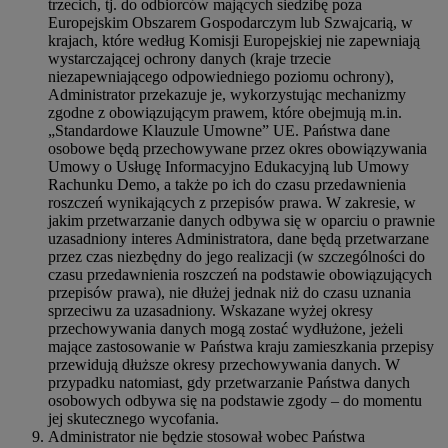
trzecich, tj. do odbiorców mających siedzibę poza
Europejskim Obszarem Gospodarczym lub Szwajcarią, w
krajach, które według Komisji Europejskiej nie zapewniają
wystarczającej ochrony danych (kraje trzecie
niezapewniającego odpowiedniego poziomu ochrony),
Administrator przekazuje je, wykorzystując mechanizmy
zgodne z obowiązującym prawem, które obejmują m.in.
„Standardowe Klauzule Umowne” UE. Państwa dane
osobowe będą przechowywane przez okres obowiązywania
Umowy o Usługę Informacyjno Edukacyjną lub Umowy
Rachunku Demo, a także po ich do czasu przedawnienia
roszczeń wynikających z przepisów prawa. W zakresie, w
jakim przetwarzanie danych odbywa się w oparciu o prawnie
uzasadniony interes Administratora, dane będą przetwarzane
przez czas niezbędny do jego realizacji (w szczególności do
czasu przedawnienia roszczeń na podstawie obowiązujących
przepisów prawa), nie dłużej jednak niż do czasu uznania
sprzeciwu za uzasadniony. Wskazane wyżej okresy
przechowywania danych mogą zostać wydłużone, jeżeli
mające zastosowanie w Państwa kraju zamieszkania przepisy
przewidują dłuższe okresy przechowywania danych. W
przypadku natomiast, gdy przetwarzanie Państwa danych
osobowych odbywa się na podstawie zgody – do momentu
jej skutecznego wycofania.
Administrator nie będzie stosował wobec Państwa