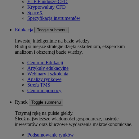
ETF Fundusze CFD
Kryptowaluty CFD
SpaceX
Specyfikacja instrumentów
Edukacja
Toggle submenu
Inwestuj inteligentnie na bazie wiedzy.
Buduj silniejsze strategie dzięki szkoleniom, eksperckim
analizom i obszernej bazie wiedzy.
Centrum Edukacji
Artykuły edukacyjne
Webinary i szkolenia
Analizy rynkowe
Strefa TMS
Centrum pomocy
Rynek
Toggle submenu
Trzymaj rękę na pulsie giełdy.
Śledź najświeższe wiadomości gospodarcze, nastroje
inwestorów oraz kluczowe wydarzenia makroekonomiczne.
Podsumowanie rynków