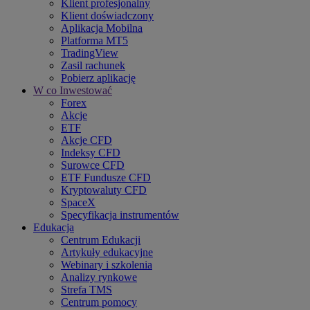
Klient profesjonalny
Klient doświadczony
Aplikacja Mobilna
Platforma MT5
TradingView
Zasil rachunek
Pobierz aplikację
W co Inwestować
Forex
Akcje
ETF
Akcje CFD
Indeksy CFD
Surowce CFD
ETF Fundusze CFD
Kryptowaluty CFD
SpaceX
Specyfikacja instrumentów
Edukacja
Centrum Edukacji
Artykuły edukacyjne
Webinary i szkolenia
Analizy rynkowe
Strefa TMS
Centrum pomocy