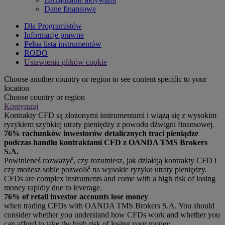
Dane finansowe
Dla Programistów
Informacje prawne
Pełna lista instrumentów
RODO
Ustawienia plików cookie
Choose another country or region to see content specific to your
location
Choose country or region
Kontynuuj
Kontrakty CFD są złożonymi instrumentami i wiążą się z wysokim
ryzykiem szybkiej utraty pieniędzy z powodu dźwigni finansowej.
76% rachunków inwestorów detalicznych traci pieniądze
podczas handlu kontraktami CFD z OANDA TMS Brokers
S.A.
Powinieneś rozważyć, czy rozumiesz, jak działają kontrakty CFD i
czy możesz sobie pozwolić na wysokie ryzyko utraty pieniędzy.
CFDs are complex instruments and come with a high risk of losing
money rapidly due to leverage.
76% of retail investor accounts lose money
when trading CFDs with OANDA TMS Brokers S.A. You should
consider whether you understand how CFDs work and whether you
can afford to take the high risk of losing your money.