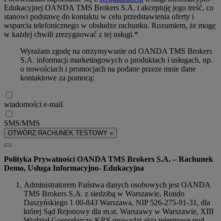
Edukacyjnej OANDA TMS Brokers S.A. i akceptuję jego treść, co
stanowi podstawę do kontaktu w celu przedstawienia oferty i
wsparcia telefonicznego w obsłudze rachunku. Rozumiem, że mogę
w każdej chwili zrezygnować z tej usługi.*
Wyrażam zgodę na otrzymywanie od OANDA TMS Brokers
S.A. informacji marketingowych o produktach i usługach, np.
o nowościach i promocjach na podane przeze mnie dane
kontaktowe za pomocą:
wiadomości e-mail
SMS/MMS
OTWÓRZ RACHUNEK TESTOWY »
Polityka Prywatności OANDA TMS Brokers S.A. – Rachunek
Demo, Usługa Informacyjno- Edukacyjna
Administratorem Państwa danych osobowych jest OANDA
TMS Brokers S.A. z siedzibą w Warszawie, Rondo
Daszyńskiego 1 00-843 Warszawa, NIP 526-275-91-31, dla
której Sąd Rejonowy dla m.st. Warszawy w Warszawie, XIII
Wydział Gospodarczy KRS prowadzi akta rejestrowe pod