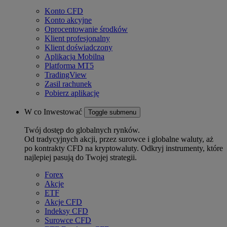
Konto CFD
Konto akcyjne
Oprocentowanie środków
Klient profesjonalny
Klient doświadczony
Aplikacja Mobilna
Platforma MT5
TradingView
Zasil rachunek
Pobierz aplikację
W co Inwestować
Toggle submenu
Twój dostęp do globalnych rynków.
Od tradycyjnych akcji, przez surowce i globalne waluty, aż
po kontrakty CFD na kryptowaluty. Odkryj instrumenty, które
najlepiej pasują do Twojej strategii.
Forex
Akcje
ETF
Akcje CFD
Indeksy CFD
Surowce CFD