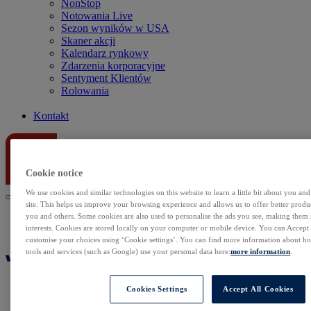
NonStop
Notowania Live
Sezon wyników w USA
Skaner akcji
Kalendarz rynkowy
Zdarzenia korporacyjne
Sentyment Klientów
Rolowania
Kontakt
Cookie notice
We use cookies and similar technologies on this website to learn a little bit about you an
site. This helps us improve your browsing experience and allows us to offer better produc
you and others. Some cookies are also used to personalise the ads you see, making them
interests. Cookies are stored locally on your computer or mobile device. You can Accept o
customise your choices using ‘Cookie settings’. You can find more information about 
tools and services (such as Google) use your personal data here:
more information
.
Cookies Settings
Accept All Cookies