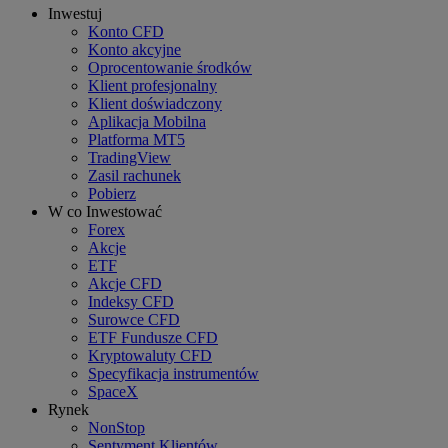
Inwestuj
Konto CFD
Konto akcyjne
Oprocentowanie środków
Klient profesjonalny
Klient doświadczony
Aplikacja Mobilna
Platforma MT5
TradingView
Zasil rachunek
Pobierz
W co Inwestować
Forex
Akcje
ETF
Akcje CFD
Indeksy CFD
Surowce CFD
ETF Fundusze CFD
Kryptowaluty CFD
Specyfikacja instrumentów
SpaceX
Rynek
NonStop
Sentyment Klientów