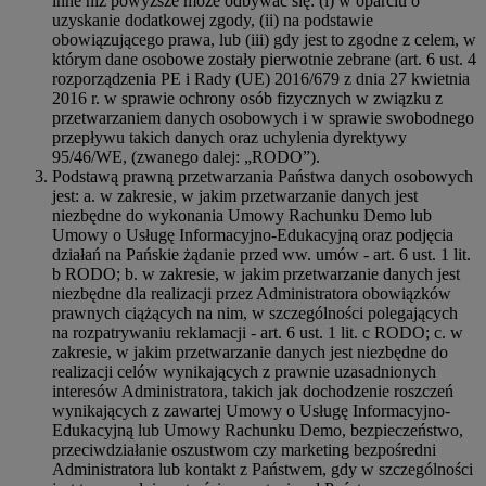
inne niż powyższe może odbywać się: (i) w oparciu o
uzyskanie dodatkowej zgody, (ii) na podstawie
obowiązującego prawa, lub (iii) gdy jest to zgodne z celem, w
którym dane osobowe zostały pierwotnie zebrane (art. 6 ust. 4
rozporządzenia PE i Rady (UE) 2016/679 z dnia 27 kwietnia
2016 r. w sprawie ochrony osób fizycznych w związku z
przetwarzaniem danych osobowych i w sprawie swobodnego
przepływu takich danych oraz uchylenia dyrektywy
95/46/WE, (zwanego dalej: „RODO”).
Podstawą prawną przetwarzania Państwa danych osobowych
jest: a. w zakresie, w jakim przetwarzanie danych jest
niezbędne do wykonania Umowy Rachunku Demo lub
Umowy o Usługę Informacyjno-Edukacyjną oraz podjęcia
działań na Pańskie żądanie przed ww. umów - art. 6 ust. 1 lit.
b RODO; b. w zakresie, w jakim przetwarzanie danych jest
niezbędne dla realizacji przez Administratora obowiązków
prawnych ciążących na nim, w szczególności polegających
na rozpatrywaniu reklamacji - art. 6 ust. 1 lit. c RODO; c. w
zakresie, w jakim przetwarzanie danych jest niezbędne do
realizacji celów wynikających z prawnie uzasadnionych
interesów Administratora, takich jak dochodzenie roszczeń
wynikających z zawartej Umowy o Usługę Informacyjno-
Edukacyjną lub Umowy Rachunku Demo, bezpieczeństwo,
przeciwdziałanie oszustwom czy marketing bezpośredni
Administratora lub kontakt z Państwem, gdy w szczególności