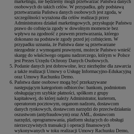
marketingu, nie będziemy mogli przetwarzać Państwa danych
osobowych do takich celów. W przypadku, gdy podstawą
przetwarzania Państwa danych osobowych jest zgoda, w
szczególności wyrażona dla celów realizacji przez
Administratora działań marketingowych, przysługuje Państwu
prawo do cofnięcia zgody w dowolnym momencie bez
wpływu na zgodność z prawem przetwarzania, którego
dokonano na podstawie zgody przed jej cofnięciem. W
przypadku uznania, że Państwa dane są przetwarzane
niezgodnie z wymogami prawnymi, możecie Państwo wnieść
skargę do właściwego organu nadzorczego, którym w Polsce
jest Prezes Urzędu Ochrony Danych Osobowych.
Podanie danych jest dobrowolne, lecz niezbędne dla zawarcia
a także realizacji Umowy o Usługę Informacyjno-Edukacyjną
oraz Umowy Rachunku Demo.
Państwa dane osobowe mogą być przekazywane
następującym kategoriom odbiorców: bankom, podmiotom
obsługującym szybkie płatności, spółkom z grupy
kapitałowej, do której należy Administrator, kurierom,
operatorom pocztowym, organom nadzoru, dostawcom
danych rynkowych, dostawcom narzędzi do przeciwdziałania
oszustwom (antyfraudowym) oraz AML, dostawcom
narzędzi, oprogramowania, platform służących do obsługi
nierzeczywistych transakcji i operacji finansowych
wykonywanych w toku realizacji Umowy Rachunku Demo,