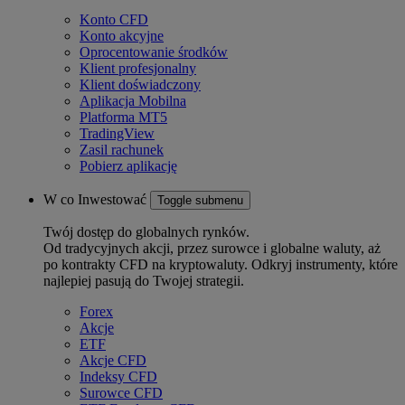
Konto CFD
Konto akcyjne
Oprocentowanie środków
Klient profesjonalny
Klient doświadczony
Aplikacja Mobilna
Platforma MT5
TradingView
Zasil rachunek
Pobierz aplikację
W co Inwestować
Toggle submenu
Twój dostęp do globalnych rynków.
Od tradycyjnych akcji, przez surowce i globalne waluty, aż
po kontrakty CFD na kryptowaluty. Odkryj instrumenty, które
najlepiej pasują do Twojej strategii.
Forex
Akcje
ETF
Akcje CFD
Indeksy CFD
Surowce CFD