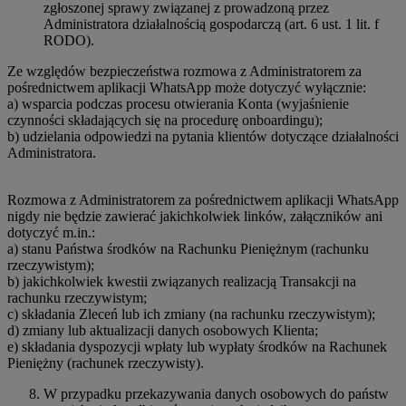
zgłoszonej sprawy związanej z prowadzoną przez
Administratora działalnością gospodarczą (art. 6 ust. 1 lit. f
RODO).
Ze względów bezpieczeństwa rozmowa z Administratorem za
pośrednictwem aplikacji WhatsApp może dotyczyć wyłącznie:
a) wsparcia podczas procesu otwierania Konta (wyjaśnienie
czynności składających się na procedurę onboardingu);
b) udzielania odpowiedzi na pytania klientów dotyczące działalności
Administratora.
Rozmowa z Administratorem za pośrednictwem aplikacji WhatsApp
nigdy nie będzie zawierać jakichkolwiek linków, załączników ani
dotyczyć m.in.:
a) stanu Państwa środków na Rachunku Pieniężnym (rachunku
rzeczywistym);
b) jakichkolwiek kwestii związanych realizacją Transakcji na
rachunku rzeczywistym;
c) składania Zleceń lub ich zmiany (na rachunku rzeczywistym);
d) zmiany lub aktualizacji danych osobowych Klienta;
e) składania dyspozycji wpłaty lub wypłaty środków na Rachunek
Pieniężny (rachunek rzeczywisty).
W przypadku przekazywania danych osobowych do państw