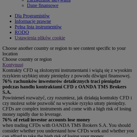
Dane finansowe
Dla Programistów
Informacje prawne
Pełna lista instrumentów
RODO
Ustawienia plików cookie
Choose another country or region to see content specific to your
location
Choose country or region
Kontynuuj
Kontrakty CFD są złożonymi instrumentami i wiążą się z wysokim
ryzykiem szybkiej utraty pieniędzy z powodu dźwigni finansowej.
76% rachunków inwestorów detalicznych traci pieniądze
podczas handlu kontraktami CFD z OANDA TMS Brokers
S.A.
Powinieneś rozważyć, czy rozumiesz, jak działają kontrakty CFD i
czy możesz sobie pozwolić na wysokie ryzyko utraty pieniędzy.
CFDs are complex instruments and come with a high risk of losing
money rapidly due to leverage.
76% of retail investor accounts lose money
when trading CFDs with OANDA TMS Brokers S.A. You should
consider whether you understand how CFDs work and whether you
can afford to take the high risk of losing your money.