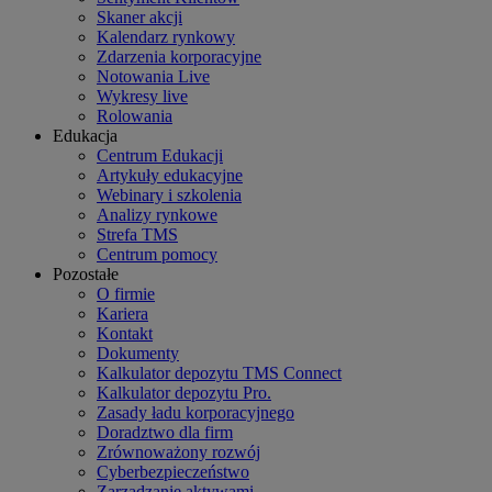
Skaner akcji
Kalendarz rynkowy
Zdarzenia korporacyjne
Notowania Live
Wykresy live
Rolowania
Edukacja
Centrum Edukacji
Artykuły edukacyjne
Webinary i szkolenia
Analizy rynkowe
Strefa TMS
Centrum pomocy
Pozostałe
O firmie
Kariera
Kontakt
Dokumenty
Kalkulator depozytu TMS Connect
Kalkulator depozytu Pro.
Zasady ładu korporacyjnego
Doradztwo dla firm
Zrównoważony rozwój
Cyberbezpieczeństwo
Zarządzanie aktywami