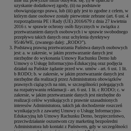
inne niż powyższe może odbywać się: (i) w oparciu o
uzyskanie dodatkowej zgody, (ii) na podstawie
obowiązującego prawa, lub (iii) gdy jest to zgodne z celem, w
którym dane osobowe zostały pierwotnie zebrane (art. 6 ust. 4
rozporządzenia PE i Rady (UE) 2016/679 z dnia 27 kwietnia
2016 r. w sprawie ochrony osób fizycznych w związku z
przetwarzaniem danych osobowych i w sprawie swobodnego
przepływu takich danych oraz uchylenia dyrektywy
95/46/WE, (zwanego dalej: „RODO”).
Podstawą prawną przetwarzania Państwa danych osobowych
jest: a. w zakresie, w jakim przetwarzanie danych jest
niezbędne do wykonania Umowy Rachunku Demo lub
Umowy o Usługę Informacyjno-Edukacyjną oraz podjęcia
działań na Pańskie żądanie przed ww. umów - art. 6 ust. 1 lit.
b RODO; b. w zakresie, w jakim przetwarzanie danych jest
niezbędne dla realizacji przez Administratora obowiązków
prawnych ciążących na nim, w szczególności polegających
na rozpatrywaniu reklamacji - art. 6 ust. 1 lit. c RODO; c. w
zakresie, w jakim przetwarzanie danych jest niezbędne do
realizacji celów wynikających z prawnie uzasadnionych
interesów Administratora, takich jak dochodzenie roszczeń
wynikających z zawartej Umowy o Usługę Informacyjno-
Edukacyjną lub Umowy Rachunku Demo, bezpieczeństwo,
przeciwdziałanie oszustwom czy marketing bezpośredni
Administratora lub kontakt z Państwem, gdy w szczególności