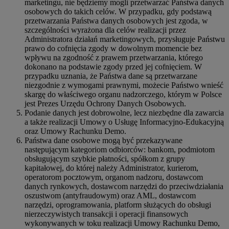
marketingu, nie będziemy mogli przetwarzać Państwa danych
osobowych do takich celów. W przypadku, gdy podstawą
przetwarzania Państwa danych osobowych jest zgoda, w
szczególności wyrażona dla celów realizacji przez
Administratora działań marketingowych, przysługuje Państwu
prawo do cofnięcia zgody w dowolnym momencie bez
wpływu na zgodność z prawem przetwarzania, którego
dokonano na podstawie zgody przed jej cofnięciem. W
przypadku uznania, że Państwa dane są przetwarzane
niezgodnie z wymogami prawnymi, możecie Państwo wnieść
skargę do właściwego organu nadzorczego, którym w Polsce
jest Prezes Urzędu Ochrony Danych Osobowych.
Podanie danych jest dobrowolne, lecz niezbędne dla zawarcia
a także realizacji Umowy o Usługę Informacyjno-Edukacyjną
oraz Umowy Rachunku Demo.
Państwa dane osobowe mogą być przekazywane
następującym kategoriom odbiorców: bankom, podmiotom
obsługującym szybkie płatności, spółkom z grupy
kapitałowej, do której należy Administrator, kurierom,
operatorom pocztowym, organom nadzoru, dostawcom
danych rynkowych, dostawcom narzędzi do przeciwdziałania
oszustwom (antyfraudowym) oraz AML, dostawcom
narzędzi, oprogramowania, platform służących do obsługi
nierzeczywistych transakcji i operacji finansowych
wykonywanych w toku realizacji Umowy Rachunku Demo,