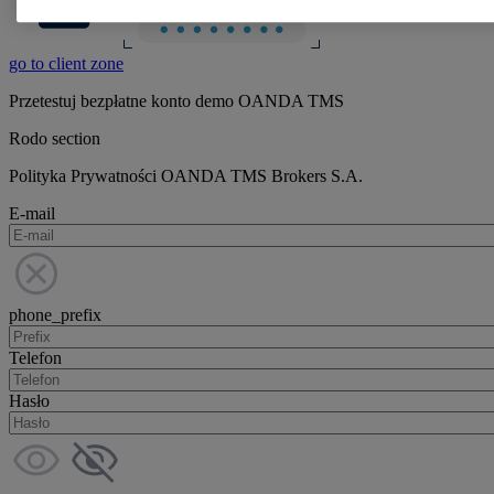
go to client zone
Przetestuj bezpłatne konto demo OANDA TMS
Rodo section
Polityka Prywatności OANDA TMS Brokers S.A.
E-mail
phone_prefix
Telefon
Hasło