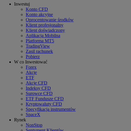
Inwestuj
Konto CFD
Konto akcyjne
Oprocentowanie środków
Klient profesjonalny
Klient doświadczony
Aplikacja Mobilna
Platforma MT5
TradingView
Zasil rachunek
Pobierz
W co Inwestować
Forex
Akcje
ETF
Akcje CFD
Indeksy CFD
Surowce CFD
ETF Fundusze CFD
Kryptowaluty CFD
Specyfikacja instrumentów
SpaceX
Rynek
NonStop
Sentyment Klientów