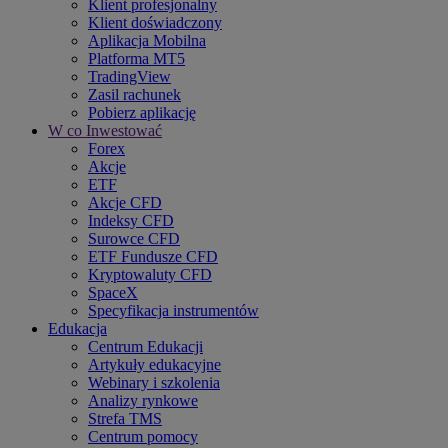
Klient profesjonalny
Klient doświadczony
Aplikacja Mobilna
Platforma MT5
TradingView
Zasil rachunek
Pobierz aplikację
W co Inwestować
Forex
Akcje
ETF
Akcje CFD
Indeksy CFD
Surowce CFD
ETF Fundusze CFD
Kryptowaluty CFD
SpaceX
Specyfikacja instrumentów
Edukacja
Centrum Edukacji
Artykuły edukacyjne
Webinary i szkolenia
Analizy rynkowe
Strefa TMS
Centrum pomocy