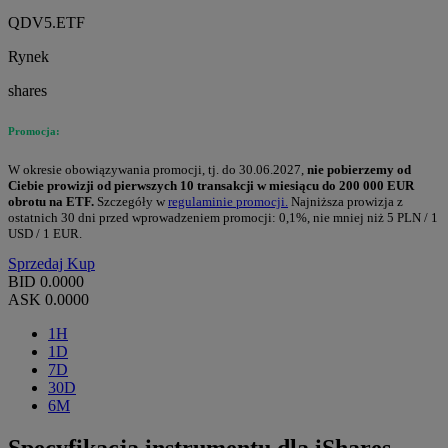
QDV5.ETF
Rynek
shares
Promocja:
W okresie obowiązywania promocji, tj. do 30.06.2027,
nie pobierzemy od
Ciebie prowizji od pierwszych 10 transakcji w miesiącu do 200 000 EUR
obrotu na ETF.
Szczegóły w
regulaminie promocji.
Najniższa prowizja z
ostatnich 30 dni przed wprowadzeniem promocji: 0,1%, nie mniej niż 5 PLN / 1
USD / 1 EUR.
Sprzedaj
Kup
BID
0.0000
ASK
0.0000
1H
1D
7D
30D
6M