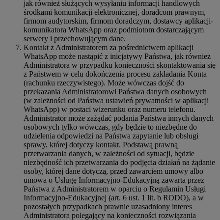
jak również służących wysyłaniu informacji handlowych
środkami komunikacji elektronicznej, doradcom prawnym,
firmom audytorskim, firmom doradczym, dostawcy aplikacji-
komunikatora WhatsApp oraz podmiotom dostarczającym
serwery i przechowującym dane.
Kontakt z Administratorem za pośrednictwem aplikacji
WhatsApp może nastąpić z inicjatywy Państwa, jak również
Administratora w przypadku konieczności skontaktowania się
z Państwem w celu dokończenia procesu zakładania Konta
(rachunku rzeczywistego). Może wówczas dojść do
przekazania Administratorowi Państwa danych osobowych
(w zależności od Państwa ustawień prywatności w aplikacji
WhatsApp) w postaci wizerunku oraz numeru telefonu.
Administrator może zażądać podania Państwa innych danych
osobowych tylko wówczas, gdy będzie to niezbędne do
udzielenia odpowiedzi na Państwa zapytanie lub obsługi
sprawy, której dotyczy kontakt. Podstawą prawną
przetwarzania danych, w zależności od sytuacji, będzie
niezbędność ich przetwarzania do podjęcia działań na żądanie
osoby, której dane dotyczą, przed zawarciem umowy albo
umowa o Usługę Informacyjno-Edukacyjną zawarta przez
Państwa z Administratorem w oparciu o Regulamin Usługi
Informacyjno-Edukacyjnej (art. 6 ust. 1 lit. b RODO), a w
pozostałych przypadkach prawnie uzasadniony interes
Administratora polegający na konieczności rozwiązania