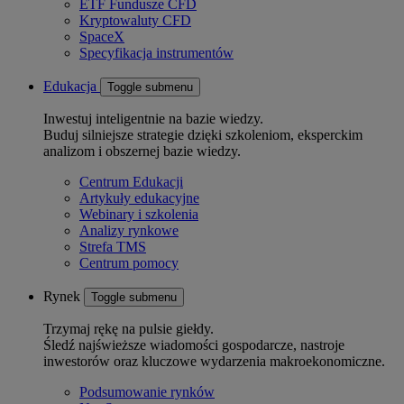
ETF Fundusze CFD
Kryptowaluty CFD
SpaceX
Specyfikacja instrumentów
Edukacja
Toggle submenu
Inwestuj inteligentnie na bazie wiedzy.
Buduj silniejsze strategie dzięki szkoleniom, eksperckim
analizom i obszernej bazie wiedzy.
Centrum Edukacji
Artykuły edukacyjne
Webinary i szkolenia
Analizy rynkowe
Strefa TMS
Centrum pomocy
Rynek
Toggle submenu
Trzymaj rękę na pulsie giełdy.
Śledź najświeższe wiadomości gospodarcze, nastroje
inwestorów oraz kluczowe wydarzenia makroekonomiczne.
Podsumowanie rynków