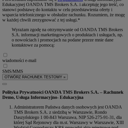
Edukacyjnej OANDA TMS Brokers S.A. i akceptuję jego treść, co
stanowi podstawę do kontaktu w celu przedstawienia oferty i
wsparcia telefonicznego w obsłudze rachunku. Rozumiem, że mogę
w każdej chwili zrezygnować z tej usługi.*
Wyrażam zgodę na otrzymywanie od OANDA TMS Brokers
S.A. informacji marketingowych o produktach i usługach, np.
o nowościach i promocjach na podane przeze mnie dane
kontaktowe za pomocą:
wiadomości e-mail
SMS/MMS
OTWÓRZ RACHUNEK TESTOWY »
Polityka Prywatności OANDA TMS Brokers S.A. – Rachunek
Demo, Usługa Informacyjno- Edukacyjna
Administratorem Państwa danych osobowych jest OANDA
TMS Brokers S.A. z siedzibą w Warszawie, Rondo
Daszyńskiego 1 00-843 Warszawa, NIP 526-275-91-31, dla
której Sąd Rejonowy dla m.st. Warszawy w Warszawie, XIII
Wydział Gospodarczy KRS prowadzi akta rejestrowe pod