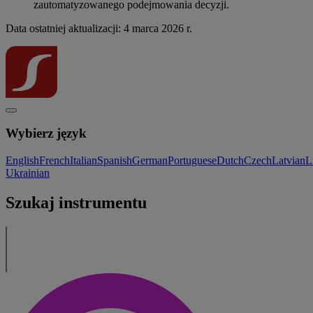
zautomatyzowanego podejmowania decyzji.
Data ostatniej aktualizacji: 4 marca 2026 r.
Wybierz język
English
French
Italian
Spanish
German
Portuguese
Dutch
Czech
Latvian
L
Ukrainian
Szukaj instrumentu