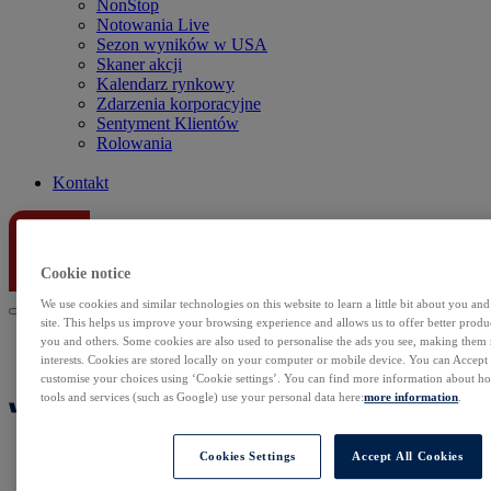
NonStop
Notowania Live
Sezon wyników w USA
Skaner akcji
Kalendarz rynkowy
Zdarzenia korporacyjne
Sentyment Klientów
Rolowania
Kontakt
Cookie notice
We use cookies and similar technologies on this website to learn a little bit about you an
site. This helps us improve your browsing experience and allows us to offer better produc
you and others. Some cookies are also used to personalise the ads you see, making them
interests. Cookies are stored locally on your computer or mobile device. You can Accept o
customise your choices using ‘Cookie settings’. You can find more information about 
tools and services (such as Google) use your personal data here:
more information
.
Cookies Settings
Accept All Cookies