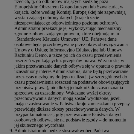
trzecich, tj. do odbiorców mających siedzibę poza
Europejskim Obszarem Gospodarczym lub Szwajcarią, w
krajach, które według Komisji Europejskiej nie zapewniają
wystarczającej ochrony danych (kraje trzecie
niezapewniającego odpowiedniego poziomu ochrony),
Administrator przekazuje je, wykorzystując mechanizmy
zgodne z obowiązującym prawem, które obejmują m.in.
„Standardowe Klauzule Umowne” UE. Państwa dane
osobowe będą przechowywane przez okres obowiązywania
Umowy o Usługę Informacyjno Edukacyjną lub Umowy
Rachunku Demo, a także po ich do czasu przedawnienia
roszczeń wynikających z przepisów prawa. W zakresie, w
jakim przetwarzanie danych odbywa się w oparciu o prawnie
uzasadniony interes Administratora, dane będą przetwarzane
przez czas niezbędny do jego realizacji (w szczególności do
czasu przedawnienia roszczeń na podstawie obowiązujących
przepisów prawa), nie dłużej jednak niż do czasu uznania
sprzeciwu za uzasadniony. Wskazane wyżej okresy
przechowywania danych mogą zostać wydłużone, jeżeli
mające zastosowanie w Państwa kraju zamieszkania przepisy
przewidują dłuższe okresy przechowywania danych. W
przypadku natomiast, gdy przetwarzanie Państwa danych
osobowych odbywa się na podstawie zgody – do momentu
jej skutecznego wycofania.
Administrator nie będzie stosował wobec Państwa