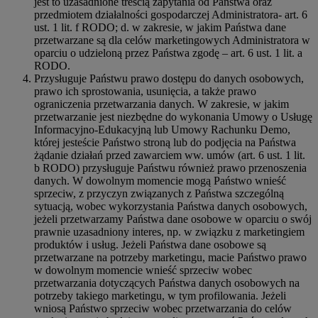
jest to uzasadnione treścią zapytania od Państwa oraz
przedmiotem działalności gospodarczej Administratora- art. 6
ust. 1 lit. f RODO; d. w zakresie, w jakim Państwa dane
przetwarzane są dla celów marketingowych Administratora w
oparciu o udzieloną przez Państwa zgodę – art. 6 ust. 1 lit. a
RODO.
Przysługuje Państwu prawo dostępu do danych osobowych,
prawo ich sprostowania, usunięcia, a także prawo
ograniczenia przetwarzania danych. W zakresie, w jakim
przetwarzanie jest niezbędne do wykonania Umowy o Usługę
Informacyjno-Edukacyjną lub Umowy Rachunku Demo,
której jesteście Państwo stroną lub do podjęcia na Państwa
żądanie działań przed zawarciem ww. umów (art. 6 ust. 1 lit.
b RODO) przysługuje Państwu również prawo przenoszenia
danych. W dowolnym momencie mogą Państwo wnieść
sprzeciw, z przyczyn związanych z Państwa szczególną
sytuacją, wobec wykorzystania Państwa danych osobowych,
jeżeli przetwarzamy Państwa dane osobowe w oparciu o swój
prawnie uzasadniony interes, np. w związku z marketingiem
produktów i usług. Jeżeli Państwa dane osobowe są
przetwarzane na potrzeby marketingu, macie Państwo prawo
w dowolnym momencie wnieść sprzeciw wobec
przetwarzania dotyczących Państwa danych osobowych na
potrzeby takiego marketingu, w tym profilowania. Jeżeli
wniosą Państwo sprzeciw wobec przetwarzania do celów