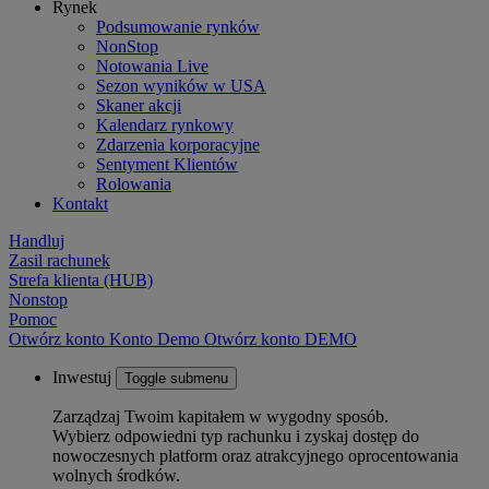
Rynek
Podsumowanie rynków
NonStop
Notowania Live
Sezon wyników w USA
Skaner akcji
Kalendarz rynkowy
Zdarzenia korporacyjne
Sentyment Klientów
Rolowania
Kontakt
Handluj
Zasil rachunek
Strefa klienta (HUB)
Nonstop
Pomoc
Otwórz konto
Konto
Demo
Otwórz konto DEMO
Inwestuj
Toggle submenu
Zarządzaj Twoim kapitałem w wygodny sposób.
Wybierz odpowiedni typ rachunku i zyskaj dostęp do
nowoczesnych platform oraz atrakcyjnego oprocentowania
wolnych środków.