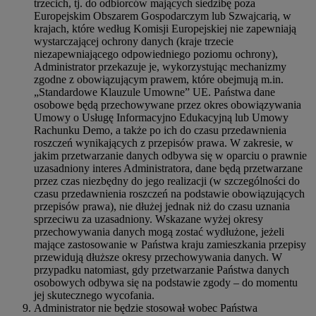
trzecich, tj. do odbiorców mających siedzibę poza
Europejskim Obszarem Gospodarczym lub Szwajcarią, w
krajach, które według Komisji Europejskiej nie zapewniają
wystarczającej ochrony danych (kraje trzecie
niezapewniającego odpowiedniego poziomu ochrony),
Administrator przekazuje je, wykorzystując mechanizmy
zgodne z obowiązującym prawem, które obejmują m.in.
„Standardowe Klauzule Umowne” UE. Państwa dane
osobowe będą przechowywane przez okres obowiązywania
Umowy o Usługę Informacyjno Edukacyjną lub Umowy
Rachunku Demo, a także po ich do czasu przedawnienia
roszczeń wynikających z przepisów prawa. W zakresie, w
jakim przetwarzanie danych odbywa się w oparciu o prawnie
uzasadniony interes Administratora, dane będą przetwarzane
przez czas niezbędny do jego realizacji (w szczególności do
czasu przedawnienia roszczeń na podstawie obowiązujących
przepisów prawa), nie dłużej jednak niż do czasu uznania
sprzeciwu za uzasadniony. Wskazane wyżej okresy
przechowywania danych mogą zostać wydłużone, jeżeli
mające zastosowanie w Państwa kraju zamieszkania przepisy
przewidują dłuższe okresy przechowywania danych. W
przypadku natomiast, gdy przetwarzanie Państwa danych
osobowych odbywa się na podstawie zgody – do momentu
jej skutecznego wycofania.
Administrator nie będzie stosował wobec Państwa