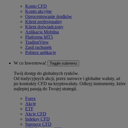
Konto CFD
Konto akcyjne
Oprocentowanie środków
Klient profesjonalny
Klient doświadczony
Aplikacja Mobilna
Platforma MT5
TradingView
Zasil rachunek
Pobierz aplikację
W co Inwestować
Toggle submenu
Twój dostęp do globalnych rynków.
Od tradycyjnych akcji, przez surowce i globalne waluty, aż
po kontrakty CFD na kryptowaluty. Odkryj instrumenty, które
najlepiej pasują do Twojej strategii.
Forex
Akcje
ETF
Akcje CFD
Indeksy CFD
Surowce CFD