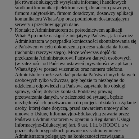
jak również służących wysyłaniu informacji handlowych
środkami komunikacji elektronicznej, doradcom prawnym,
firmom audytorskim, firmom doradczym, dostawcy aplikacji-
komunikatora WhatsApp oraz podmiotom dostarczającym
serwery i przechowującym dane.
Kontakt z Administratorem za pośrednictwem aplikacji
WhatsApp może nastąpić z inicjatywy Państwa, jak również
Administratora w przypadku konieczności skontaktowania się
z Państwem w celu dokończenia procesu zakładania Konta
(rachunku rzeczywistego). Może wówczas dojść do
przekazania Administratorowi Państwa danych osobowych
(w zależności od Państwa ustawień prywatności w aplikacji
WhatsApp) w postaci wizerunku oraz numeru telefonu.
Administrator może zażądać podania Państwa innych danych
osobowych tylko wówczas, gdy będzie to niezbędne do
udzielenia odpowiedzi na Państwa zapytanie lub obsługi
sprawy, której dotyczy kontakt. Podstawą prawną
przetwarzania danych, w zależności od sytuacji, będzie
niezbędność ich przetwarzania do podjęcia działań na żądanie
osoby, której dane dotyczą, przed zawarciem umowy albo
umowa o Usługę Informacyjno-Edukacyjną zawarta przez
Państwa z Administratorem w oparciu o Regulamin Usługi
Informacyjno-Edukacyjnej (art. 6 ust. 1 lit. b RODO), a w
pozostałych przypadkach prawnie uzasadniony interes
Administratora polegający na konieczności rozwiązania