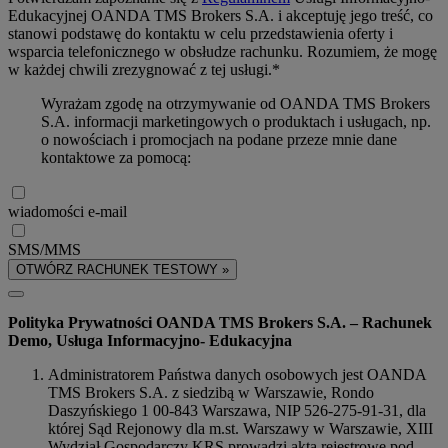
Edukacyjnej OANDA TMS Brokers S.A. i akceptuję jego treść, co
stanowi podstawę do kontaktu w celu przedstawienia oferty i
wsparcia telefonicznego w obsłudze rachunku. Rozumiem, że mogę
w każdej chwili zrezygnować z tej usługi.*
Wyrażam zgodę na otrzymywanie od OANDA TMS Brokers
S.A. informacji marketingowych o produktach i usługach, np.
o nowościach i promocjach na podane przeze mnie dane
kontaktowe za pomocą:
wiadomości e-mail
SMS/MMS
OTWÓRZ RACHUNEK TESTOWY »
Polityka Prywatności OANDA TMS Brokers S.A. – Rachunek
Demo, Usługa Informacyjno- Edukacyjna
Administratorem Państwa danych osobowych jest OANDA
TMS Brokers S.A. z siedzibą w Warszawie, Rondo
Daszyńskiego 1 00-843 Warszawa, NIP 526-275-91-31, dla
której Sąd Rejonowy dla m.st. Warszawy w Warszawie, XIII
Wydział Gospodarczy KRS prowadzi akta rejestrowe pod