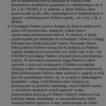
jest to uzasadnione treścią zapytania od Państwa oraz
przedmiotem działalności gospodarczej Administratora- art. 6
ust. 1 lit. f RODO; d. w zakresie, w jakim Państwa dane
przetwarzane są dla celów marketingowych Administratora w
oparciu o udzieloną przez Państwa zgodę – art. 6 ust. 1 lit. a
RODO.
Przysługuje Państwu prawo dostępu do danych osobowych,
prawo ich sprostowania, usunięcia, a także prawo
ograniczenia przetwarzania danych. W zakresie, w jakim
przetwarzanie jest niezbędne do wykonania Umowy o Usługę
Informacyjno-Edukacyjną lub Umowy Rachunku Demo,
której jesteście Państwo stroną lub do podjęcia na Państwa
żądanie działań przed zawarciem ww. umów (art. 6 ust. 1 lit.
b RODO) przysługuje Państwu również prawo przenoszenia
danych. W dowolnym momencie mogą Państwo wnieść
sprzeciw, z przyczyn związanych z Państwa szczególną
sytuacją, wobec wykorzystania Państwa danych osobowych,
jeżeli przetwarzamy Państwa dane osobowe w oparciu o swój
prawnie uzasadniony interes, np. w związku z marketingiem
produktów i usług. Jeżeli Państwa dane osobowe są
przetwarzane na potrzeby marketingu, macie Państwo prawo
w dowolnym momencie wnieść sprzeciw wobec
przetwarzania dotyczących Państwa danych osobowych na
potrzeby takiego marketingu, w tym profilowania. Jeżeli
wniosą Państwo sprzeciw wobec przetwarzania do celów