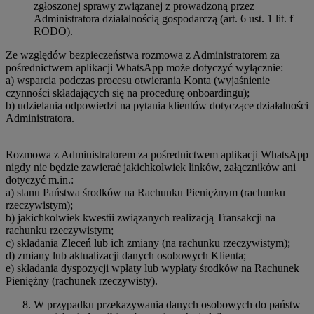
zgłoszonej sprawy związanej z prowadzoną przez
Administratora działalnością gospodarczą (art. 6 ust. 1 lit. f
RODO).
Ze względów bezpieczeństwa rozmowa z Administratorem za
pośrednictwem aplikacji WhatsApp może dotyczyć wyłącznie:
a) wsparcia podczas procesu otwierania Konta (wyjaśnienie
czynności składających się na procedurę onboardingu);
b) udzielania odpowiedzi na pytania klientów dotyczące działalności
Administratora.
Rozmowa z Administratorem za pośrednictwem aplikacji WhatsApp
nigdy nie będzie zawierać jakichkolwiek linków, załączników ani
dotyczyć m.in.:
a) stanu Państwa środków na Rachunku Pieniężnym (rachunku
rzeczywistym);
b) jakichkolwiek kwestii związanych realizacją Transakcji na
rachunku rzeczywistym;
c) składania Zleceń lub ich zmiany (na rachunku rzeczywistym);
d) zmiany lub aktualizacji danych osobowych Klienta;
e) składania dyspozycji wpłaty lub wypłaty środków na Rachunek
Pieniężny (rachunek rzeczywisty).
W przypadku przekazywania danych osobowych do państw