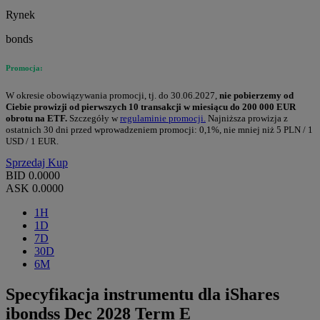
Rynek
bonds
Promocja:
W okresie obowiązywania promocji, tj. do 30.06.2027,
nie pobierzemy od
Ciebie prowizji od pierwszych 10 transakcji w miesiącu do 200 000 EUR
obrotu na ETF.
Szczegóły w
regulaminie promocji.
Najniższa prowizja z
ostatnich 30 dni przed wprowadzeniem promocji: 0,1%, nie mniej niż 5 PLN / 1
USD / 1 EUR.
Sprzedaj
Kup
BID
0.0000
ASK
0.0000
1H
1D
7D
30D
6M
Specyfikacja instrumentu dla iShares
ibondss Dec 2028 Term E