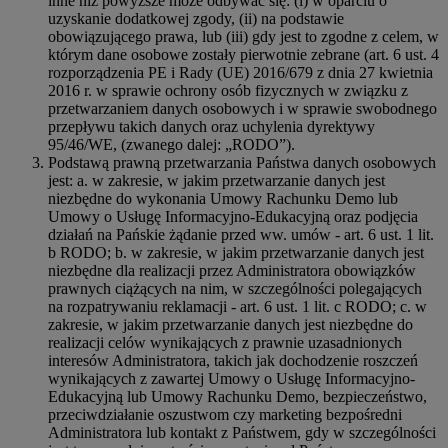
inne niż powyższe może odbywać się: (i) w oparciu o
uzyskanie dodatkowej zgody, (ii) na podstawie
obowiązującego prawa, lub (iii) gdy jest to zgodne z celem, w
którym dane osobowe zostały pierwotnie zebrane (art. 6 ust. 4
rozporządzenia PE i Rady (UE) 2016/679 z dnia 27 kwietnia
2016 r. w sprawie ochrony osób fizycznych w związku z
przetwarzaniem danych osobowych i w sprawie swobodnego
przepływu takich danych oraz uchylenia dyrektywy
95/46/WE, (zwanego dalej: „RODO”).
Podstawą prawną przetwarzania Państwa danych osobowych
jest: a. w zakresie, w jakim przetwarzanie danych jest
niezbędne do wykonania Umowy Rachunku Demo lub
Umowy o Usługę Informacyjno-Edukacyjną oraz podjęcia
działań na Pańskie żądanie przed ww. umów - art. 6 ust. 1 lit.
b RODO; b. w zakresie, w jakim przetwarzanie danych jest
niezbędne dla realizacji przez Administratora obowiązków
prawnych ciążących na nim, w szczególności polegających
na rozpatrywaniu reklamacji - art. 6 ust. 1 lit. c RODO; c. w
zakresie, w jakim przetwarzanie danych jest niezbędne do
realizacji celów wynikających z prawnie uzasadnionych
interesów Administratora, takich jak dochodzenie roszczeń
wynikających z zawartej Umowy o Usługę Informacyjno-
Edukacyjną lub Umowy Rachunku Demo, bezpieczeństwo,
przeciwdziałanie oszustwom czy marketing bezpośredni
Administratora lub kontakt z Państwem, gdy w szczególności