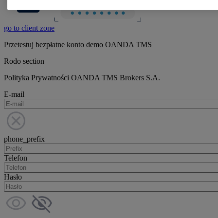
go to client zone
Przetestuj bezpłatne konto demo OANDA TMS
Rodo section
Polityka Prywatności OANDA TMS Brokers S.A.
E-mail
phone_prefix
Telefon
Hasło