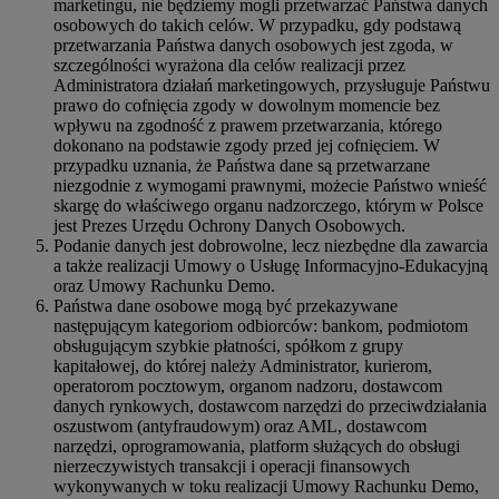
marketingu, nie będziemy mogli przetwarzać Państwa danych
osobowych do takich celów. W przypadku, gdy podstawą
przetwarzania Państwa danych osobowych jest zgoda, w
szczególności wyrażona dla celów realizacji przez
Administratora działań marketingowych, przysługuje Państwu
prawo do cofnięcia zgody w dowolnym momencie bez
wpływu na zgodność z prawem przetwarzania, którego
dokonano na podstawie zgody przed jej cofnięciem. W
przypadku uznania, że Państwa dane są przetwarzane
niezgodnie z wymogami prawnymi, możecie Państwo wnieść
skargę do właściwego organu nadzorczego, którym w Polsce
jest Prezes Urzędu Ochrony Danych Osobowych.
Podanie danych jest dobrowolne, lecz niezbędne dla zawarcia
a także realizacji Umowy o Usługę Informacyjno-Edukacyjną
oraz Umowy Rachunku Demo.
Państwa dane osobowe mogą być przekazywane
następującym kategoriom odbiorców: bankom, podmiotom
obsługującym szybkie płatności, spółkom z grupy
kapitałowej, do której należy Administrator, kurierom,
operatorom pocztowym, organom nadzoru, dostawcom
danych rynkowych, dostawcom narzędzi do przeciwdziałania
oszustwom (antyfraudowym) oraz AML, dostawcom
narzędzi, oprogramowania, platform służących do obsługi
nierzeczywistych transakcji i operacji finansowych
wykonywanych w toku realizacji Umowy Rachunku Demo,