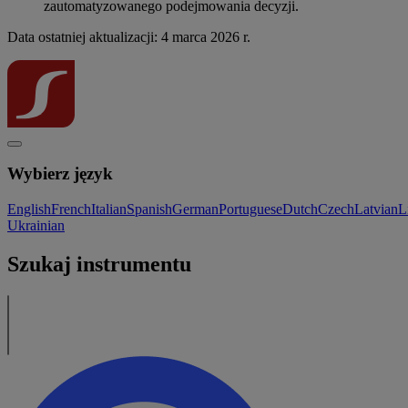
zautomatyzowanego podejmowania decyzji.
Data ostatniej aktualizacji: 4 marca 2026 r.
Wybierz język
English
French
Italian
Spanish
German
Portuguese
Dutch
Czech
Latvian
L
Ukrainian
Szukaj instrumentu