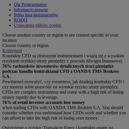
Dla Programistów
Informacje prawne
Pełna lista instrumentów
RODO
Ustawienia plików cookie
Choose another country or region to see content specific to your
location
Choose country or region
Kontynuuj
Kontrakty CFD są złożonymi instrumentami i wiążą się z wysokim
ryzykiem szybkiej utraty pieniędzy z powodu dźwigni finansowej.
76% rachunków inwestorów detalicznych traci pieniądze
podczas handlu kontraktami CFD z OANDA TMS Brokers
S.A.
Powinieneś rozważyć, czy rozumiesz, jak działają kontrakty CFD i
czy możesz sobie pozwolić na wysokie ryzyko utraty pieniędzy.
CFDs are complex instruments and come with a high risk of losing
money rapidly due to leverage.
76% of retail investor accounts lose money
when trading CFDs with OANDA TMS Brokers S.A. You should
consider whether you understand how CFDs work and whether you
can afford to take the high risk of losing your money.
Ostrzeżenie o ryzyku: Transakcje Forex i kontrakty oparte na