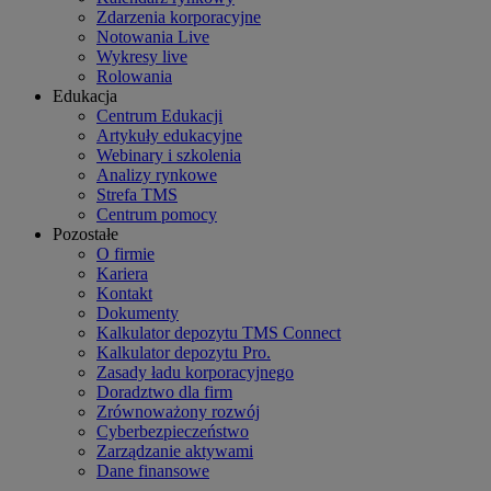
Zdarzenia korporacyjne
Notowania Live
Wykresy live
Rolowania
Edukacja
Centrum Edukacji
Artykuły edukacyjne
Webinary i szkolenia
Analizy rynkowe
Strefa TMS
Centrum pomocy
Pozostałe
O firmie
Kariera
Kontakt
Dokumenty
Kalkulator depozytu TMS Connect
Kalkulator depozytu Pro.
Zasady ładu korporacyjnego
Doradztwo dla firm
Zrównoważony rozwój
Cyberbezpieczeństwo
Zarządzanie aktywami
Dane finansowe