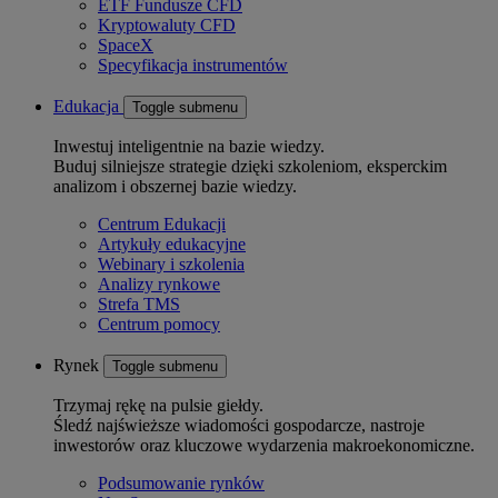
ETF Fundusze CFD
Kryptowaluty CFD
SpaceX
Specyfikacja instrumentów
Edukacja
Toggle submenu
Inwestuj inteligentnie na bazie wiedzy.
Buduj silniejsze strategie dzięki szkoleniom, eksperckim
analizom i obszernej bazie wiedzy.
Centrum Edukacji
Artykuły edukacyjne
Webinary i szkolenia
Analizy rynkowe
Strefa TMS
Centrum pomocy
Rynek
Toggle submenu
Trzymaj rękę na pulsie giełdy.
Śledź najświeższe wiadomości gospodarcze, nastroje
inwestorów oraz kluczowe wydarzenia makroekonomiczne.
Podsumowanie rynków