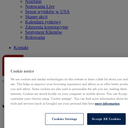
NonStop
Notowania Live
Sezon wyników w USA
Skaner akcji
Kalendarz rynkowy
Zdarzenia korporacyjne
Sentyment Klientów
Rolowania
Kontakt
Cookie notice
We use cookies and similar technologies on this website to learn a little bit about you an
site. This helps us improve your browsing experience and allows us to offer better produc
you and others. Some cookies are also used to personalise the ads you see, making them
interests. Cookies are stored locally on your computer or mobile device. You can Accept o
customise your choices using ‘Cookie settings’. You can find more information about 
tools and services (such as Google) use your personal data here:
more information
.
Cookies Settings
Accept All Cookies