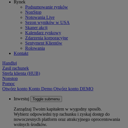
Rynek
Podsumowanie rynków
NonStop
Notowania Live
Sezon wyników w USA
Skaner akcji
Kalendarz rynkowy
Zdarzenia korporacyjne
Sentyment Klientów
Rolowania
Kontakt
Handluj
Zasil rachunek
Strefa klienta (HUB)
Nonstop
Pomoc
Otwórz konto
Konto
Demo
Otwórz konto DEMO
Inwestuj
Toggle submenu
Zarządzaj Twoim kapitałem w wygodny sposób.
Wybierz odpowiedni typ rachunku i zyskaj dostęp do
nowoczesnych platform oraz atrakcyjnego oprocentowania
wolnych środków.