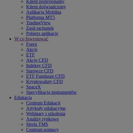
Klient profesjonalny
Klient doświadczony
Aplikacja Mobilna
Platforma MT5
TradingView
Zasil rachunek
Pobierz aplikację
W co Inwestować
Forex
Akcje
ETF
Akcje CFD
Indeksy CFD
Surowce CFD
ETF Fundusze CFD
Kryptowaluty CFD
SpaceX
Specyfikacja instrumentów
Edukacja
Centrum Edukacji
Artykuły edukacyjne
Webinary i szkolenia
Analizy rynkowe
Strefa TMS
Centrum pomocy