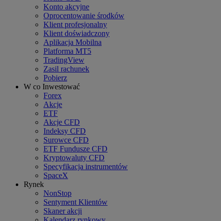
Konto akcyjne
Oprocentowanie środków
Klient profesjonalny
Klient doświadczony
Aplikacja Mobilna
Platforma MT5
TradingView
Zasil rachunek
Pobierz
W co Inwestować
Forex
Akcje
ETF
Akcje CFD
Indeksy CFD
Surowce CFD
ETF Fundusze CFD
Kryptowaluty CFD
Specyfikacja instrumentów
SpaceX
Rynek
NonStop
Sentyment Klientów
Skaner akcji
Kalendarz rynkowy