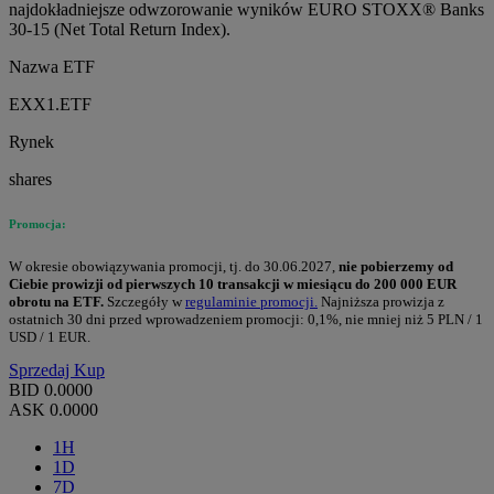
najdokładniejsze odwzorowanie wyników EURO STOXX® Banks
30-15 (Net Total Return Index).
Nazwa ETF
EXX1.ETF
Rynek
shares
Promocja:
W okresie obowiązywania promocji, tj. do 30.06.2027,
nie pobierzemy od
Ciebie prowizji od pierwszych 10 transakcji w miesiącu do 200 000 EUR
obrotu na ETF.
Szczegóły w
regulaminie promocji.
Najniższa prowizja z
ostatnich 30 dni przed wprowadzeniem promocji: 0,1%, nie mniej niż 5 PLN / 1
USD / 1 EUR.
Sprzedaj
Kup
BID
0.0000
ASK
0.0000
1H
1D
7D