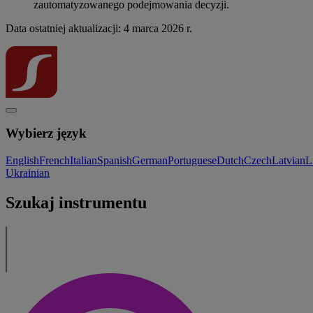
zautomatyzowanego podejmowania decyzji.
Data ostatniej aktualizacji: 4 marca 2026 r.
Wybierz język
English
French
Italian
Spanish
German
Portuguese
Dutch
Czech
Latvian
L
Ukrainian
Szukaj instrumentu