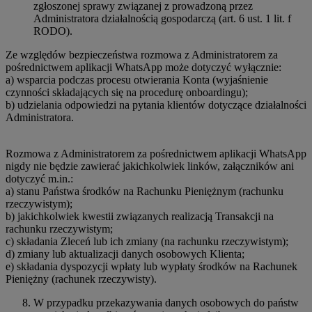
zgłoszonej sprawy związanej z prowadzoną przez
Administratora działalnością gospodarczą (art. 6 ust. 1 lit. f
RODO).
Ze względów bezpieczeństwa rozmowa z Administratorem za
pośrednictwem aplikacji WhatsApp może dotyczyć wyłącznie:
a) wsparcia podczas procesu otwierania Konta (wyjaśnienie
czynności składających się na procedurę onboardingu);
b) udzielania odpowiedzi na pytania klientów dotyczące działalności
Administratora.
Rozmowa z Administratorem za pośrednictwem aplikacji WhatsApp
nigdy nie będzie zawierać jakichkolwiek linków, załączników ani
dotyczyć m.in.:
a) stanu Państwa środków na Rachunku Pieniężnym (rachunku
rzeczywistym);
b) jakichkolwiek kwestii związanych realizacją Transakcji na
rachunku rzeczywistym;
c) składania Zleceń lub ich zmiany (na rachunku rzeczywistym);
d) zmiany lub aktualizacji danych osobowych Klienta;
e) składania dyspozycji wpłaty lub wypłaty środków na Rachunek
Pieniężny (rachunek rzeczywisty).
W przypadku przekazywania danych osobowych do państw