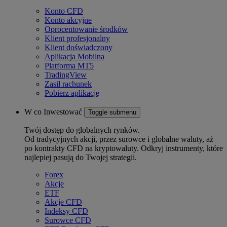
Konto CFD
Konto akcyjne
Oprocentowanie środków
Klient profesjonalny
Klient doświadczony
Aplikacja Mobilna
Platforma MT5
TradingView
Zasil rachunek
Pobierz aplikację
W co Inwestować
Toggle submenu
Twój dostęp do globalnych rynków.
Od tradycyjnych akcji, przez surowce i globalne waluty, aż
po kontrakty CFD na kryptowaluty. Odkryj instrumenty, które
najlepiej pasują do Twojej strategii.
Forex
Akcje
ETF
Akcje CFD
Indeksy CFD
Surowce CFD