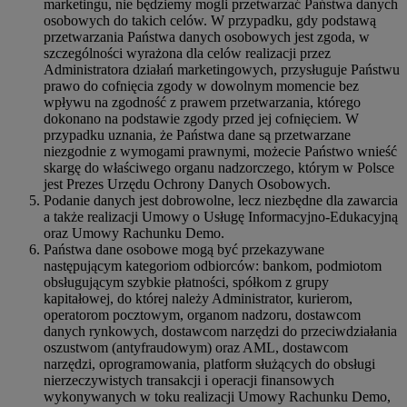
marketingu, nie będziemy mogli przetwarzać Państwa danych
osobowych do takich celów. W przypadku, gdy podstawą
przetwarzania Państwa danych osobowych jest zgoda, w
szczególności wyrażona dla celów realizacji przez
Administratora działań marketingowych, przysługuje Państwu
prawo do cofnięcia zgody w dowolnym momencie bez
wpływu na zgodność z prawem przetwarzania, którego
dokonano na podstawie zgody przed jej cofnięciem. W
przypadku uznania, że Państwa dane są przetwarzane
niezgodnie z wymogami prawnymi, możecie Państwo wnieść
skargę do właściwego organu nadzorczego, którym w Polsce
jest Prezes Urzędu Ochrony Danych Osobowych.
Podanie danych jest dobrowolne, lecz niezbędne dla zawarcia
a także realizacji Umowy o Usługę Informacyjno-Edukacyjną
oraz Umowy Rachunku Demo.
Państwa dane osobowe mogą być przekazywane
następującym kategoriom odbiorców: bankom, podmiotom
obsługującym szybkie płatności, spółkom z grupy
kapitałowej, do której należy Administrator, kurierom,
operatorom pocztowym, organom nadzoru, dostawcom
danych rynkowych, dostawcom narzędzi do przeciwdziałania
oszustwom (antyfraudowym) oraz AML, dostawcom
narzędzi, oprogramowania, platform służących do obsługi
nierzeczywistych transakcji i operacji finansowych
wykonywanych w toku realizacji Umowy Rachunku Demo,