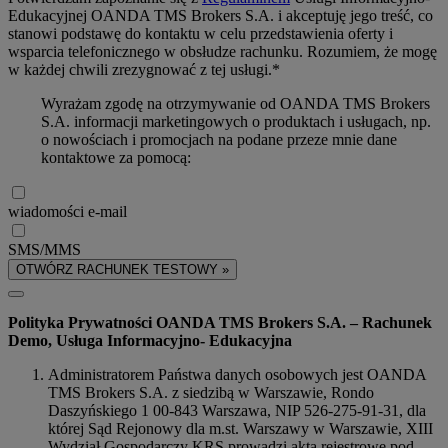
Edukacyjnej OANDA TMS Brokers S.A. i akceptuję jego treść, co
stanowi podstawę do kontaktu w celu przedstawienia oferty i
wsparcia telefonicznego w obsłudze rachunku. Rozumiem, że mogę
w każdej chwili zrezygnować z tej usługi.*
Wyrażam zgodę na otrzymywanie od OANDA TMS Brokers
S.A. informacji marketingowych o produktach i usługach, np.
o nowościach i promocjach na podane przeze mnie dane
kontaktowe za pomocą:
wiadomości e-mail
SMS/MMS
OTWÓRZ RACHUNEK TESTOWY »
Polityka Prywatności OANDA TMS Brokers S.A. – Rachunek
Demo, Usługa Informacyjno- Edukacyjna
Administratorem Państwa danych osobowych jest OANDA
TMS Brokers S.A. z siedzibą w Warszawie, Rondo
Daszyńskiego 1 00-843 Warszawa, NIP 526-275-91-31, dla
której Sąd Rejonowy dla m.st. Warszawy w Warszawie, XIII
Wydział Gospodarczy KRS prowadzi akta rejestrowe pod