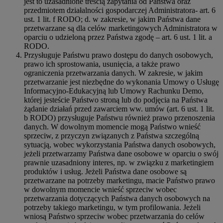
jest to uzasadnione treścią zapytania od Państwa oraz
przedmiotem działalności gospodarczej Administratora- art. 6
ust. 1 lit. f RODO; d. w zakresie, w jakim Państwa dane
przetwarzane są dla celów marketingowych Administratora w
oparciu o udzieloną przez Państwa zgodę – art. 6 ust. 1 lit. a
RODO.
Przysługuje Państwu prawo dostępu do danych osobowych,
prawo ich sprostowania, usunięcia, a także prawo
ograniczenia przetwarzania danych. W zakresie, w jakim
przetwarzanie jest niezbędne do wykonania Umowy o Usługę
Informacyjno-Edukacyjną lub Umowy Rachunku Demo,
której jesteście Państwo stroną lub do podjęcia na Państwa
żądanie działań przed zawarciem ww. umów (art. 6 ust. 1 lit.
b RODO) przysługuje Państwu również prawo przenoszenia
danych. W dowolnym momencie mogą Państwo wnieść
sprzeciw, z przyczyn związanych z Państwa szczególną
sytuacją, wobec wykorzystania Państwa danych osobowych,
jeżeli przetwarzamy Państwa dane osobowe w oparciu o swój
prawnie uzasadniony interes, np. w związku z marketingiem
produktów i usług. Jeżeli Państwa dane osobowe są
przetwarzane na potrzeby marketingu, macie Państwo prawo
w dowolnym momencie wnieść sprzeciw wobec
przetwarzania dotyczących Państwa danych osobowych na
potrzeby takiego marketingu, w tym profilowania. Jeżeli
wniosą Państwo sprzeciw wobec przetwarzania do celów