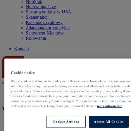
NonStop
Notowania Live
Sezon wyników w USA
Skaner akcji
Kalendarz rynkowy
Zdarzenia korporacyjne
Sentyment Klientów
Rolowania
Kontakt
Cookie notice
We use cookies and similar technologies on this website to learn a little bit about you an
site. This helps us improve your browsing experience and allows us to offer better produc
you and others. Some cookies are also used to personalise the ads you see, making them
interests. Cookies are stored locally on your computer or mobile device. You can Accept o
customise your choices using ‘Cookie settings’. You can find more information about 
tools and services (such as Google) use your personal data here:
more information
.
Cookies Settings
Accept All Cookies