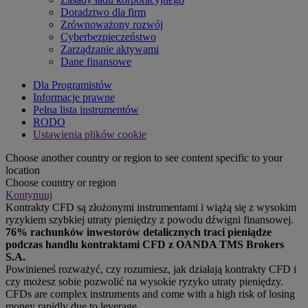
Doradztwo dla firm
Zrównoważony rozwój
Cyberbezpieczeństwo
Zarządzanie aktywami
Dane finansowe
Dla Programistów
Informacje prawne
Pełna lista instrumentów
RODO
Ustawienia plików cookie
Choose another country or region to see content specific to your
location
Choose country or region
Kontynuuj
Kontrakty CFD są złożonymi instrumentami i wiążą się z wysokim
ryzykiem szybkiej utraty pieniędzy z powodu dźwigni finansowej.
76% rachunków inwestorów detalicznych traci pieniądze
podczas handlu kontraktami CFD z OANDA TMS Brokers
S.A.
Powinieneś rozważyć, czy rozumiesz, jak działają kontrakty CFD i
czy możesz sobie pozwolić na wysokie ryzyko utraty pieniędzy.
CFDs are complex instruments and come with a high risk of losing
money rapidly due to leverage.