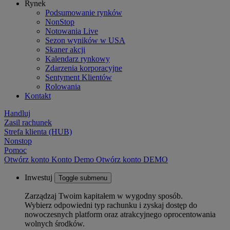
Rynek
Podsumowanie rynków
NonStop
Notowania Live
Sezon wyników w USA
Skaner akcji
Kalendarz rynkowy
Zdarzenia korporacyjne
Sentyment Klientów
Rolowania
Kontakt
Handluj
Zasil rachunek
Strefa klienta (HUB)
Nonstop
Pomoc
Otwórz konto
Konto
Demo
Otwórz konto DEMO
Inwestuj
Toggle submenu
Zarządzaj Twoim kapitałem w wygodny sposób.
Wybierz odpowiedni typ rachunku i zyskaj dostęp do
nowoczesnych platform oraz atrakcyjnego oprocentowania
wolnych środków.