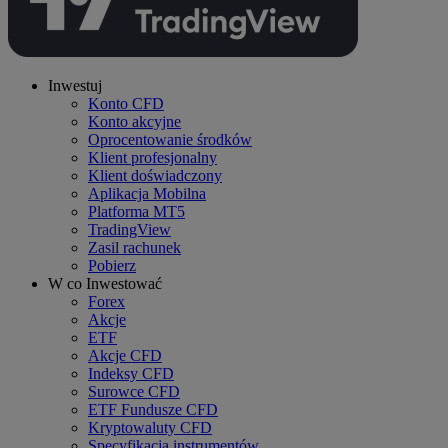
Inwestuj
Konto CFD
Konto akcyjne
Oprocentowanie środków
Klient profesjonalny
Klient doświadczony
Aplikacja Mobilna
Platforma MT5
TradingView
Zasil rachunek
Pobierz
W co Inwestować
Forex
Akcje
ETF
Akcje CFD
Indeksy CFD
Surowce CFD
ETF Fundusze CFD
Kryptowaluty CFD
Specyfikacja instrumentów