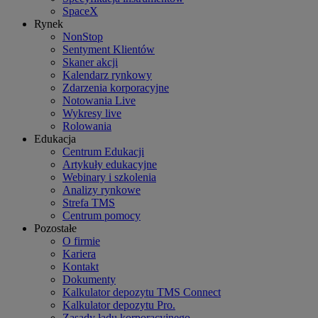
SpaceX
Rynek
NonStop
Sentyment Klientów
Skaner akcji
Kalendarz rynkowy
Zdarzenia korporacyjne
Notowania Live
Wykresy live
Rolowania
Edukacja
Centrum Edukacji
Artykuły edukacyjne
Webinary i szkolenia
Analizy rynkowe
Strefa TMS
Centrum pomocy
Pozostałe
O firmie
Kariera
Kontakt
Dokumenty
Kalkulator depozytu TMS Connect
Kalkulator depozytu Pro.
Zasady ładu korporacyjnego