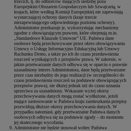
trzecich, tj. do odbiorców mających siedzibę poza
Europejskim Obszarem Gospodarczym lub Szwajcarią, w
krajach, które według Komisji Europejskiej nie zapewniają
wystarczającej ochrony danych (kraje trzecie
niezapewniającego odpowiedniego poziomu ochrony),
Administrator przekazuje je, wykorzystując mechanizmy
zgodne z obowiązującym prawem, które obejmują m.in.
„Standardowe Klauzule Umowne” UE. Państwa dane
osobowe będą przechowywane przez okres obowiązywania
Umowy o Usługę Informacyjno Edukacyjną lub Umowy
Rachunku Demo, a także po ich do czasu przedawnienia
roszczeń wynikających z przepisów prawa. W zakresie, w
jakim przetwarzanie danych odbywa się w oparciu o prawnie
uzasadniony interes Administratora, dane będą przetwarzane
przez czas niezbędny do jego realizacji (w szczególności do
czasu przedawnienia roszczeń na podstawie obowiązujących
przepisów prawa), nie dłużej jednak niż do czasu uznania
sprzeciwu za uzasadniony. Wskazane wyżej okresy
przechowywania danych mogą zostać wydłużone, jeżeli
mające zastosowanie w Państwa kraju zamieszkania przepisy
przewidują dłuższe okresy przechowywania danych. W
przypadku natomiast, gdy przetwarzanie Państwa danych
osobowych odbywa się na podstawie zgody – do momentu
jej skutecznego wycofania.
Administrator nie będzie stosował wobec Państwa