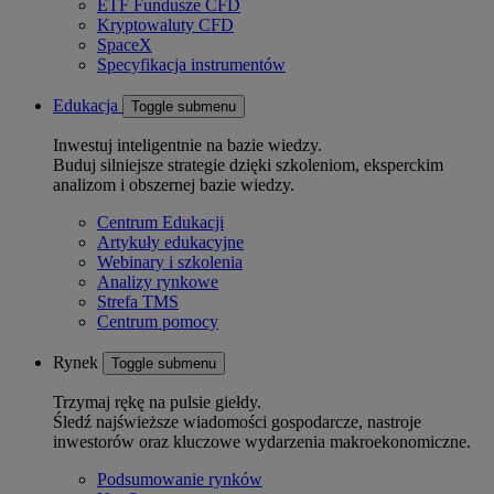
ETF Fundusze CFD
Kryptowaluty CFD
SpaceX
Specyfikacja instrumentów
Edukacja
Toggle submenu
Inwestuj inteligentnie na bazie wiedzy.
Buduj silniejsze strategie dzięki szkoleniom, eksperckim
analizom i obszernej bazie wiedzy.
Centrum Edukacji
Artykuły edukacyjne
Webinary i szkolenia
Analizy rynkowe
Strefa TMS
Centrum pomocy
Rynek
Toggle submenu
Trzymaj rękę na pulsie giełdy.
Śledź najświeższe wiadomości gospodarcze, nastroje
inwestorów oraz kluczowe wydarzenia makroekonomiczne.
Podsumowanie rynków