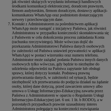
jak również służących wysyłaniu informacji handlowych
środkami komunikacji elektronicznej, doradcom prawnym,
firmom audytorskim, firmom doradczym, dostawcy aplikacji-
komunikatora WhatsApp oraz podmiotom dostarczającym
serwery i przechowującym dane.
Kontakt z Administratorem za pośrednictwem aplikacji
WhatsApp może nastąpić z inicjatywy Państwa, jak również
Administratora w przypadku konieczności skontaktowania się
z Państwem w celu dokończenia procesu zakładania Konta
(rachunku rzeczywistego). Może wówczas dojść do
przekazania Administratorowi Państwa danych osobowych
(w zależności od Państwa ustawień prywatności w aplikacji
WhatsApp) w postaci wizerunku oraz numeru telefonu.
Administrator może zażądać podania Państwa innych danych
osobowych tylko wówczas, gdy będzie to niezbędne do
udzielenia odpowiedzi na Państwa zapytanie lub obsługi
sprawy, której dotyczy kontakt. Podstawą prawną
przetwarzania danych, w zależności od sytuacji, będzie
niezbędność ich przetwarzania do podjęcia działań na żądanie
osoby, której dane dotyczą, przed zawarciem umowy albo
umowa o Usługę Informacyjno-Edukacyjną zawarta przez
Państwa z Administratorem w oparciu o Regulamin Usługi
Informacyjno-Edukacyjnej (art. 6 ust. 1 lit. b RODO), a w
pozostałych przypadkach prawnie uzasadniony interes
Administratora polegający na konieczności rozwiązania