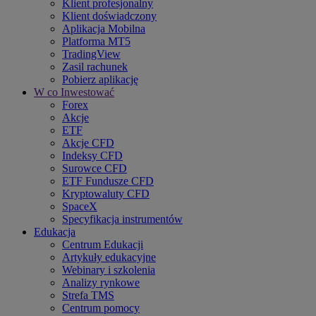
Klient profesjonalny
Klient doświadczony
Aplikacja Mobilna
Platforma MT5
TradingView
Zasil rachunek
Pobierz aplikację
W co Inwestować
Forex
Akcje
ETF
Akcje CFD
Indeksy CFD
Surowce CFD
ETF Fundusze CFD
Kryptowaluty CFD
SpaceX
Specyfikacja instrumentów
Edukacja
Centrum Edukacji
Artykuły edukacyjne
Webinary i szkolenia
Analizy rynkowe
Strefa TMS
Centrum pomocy