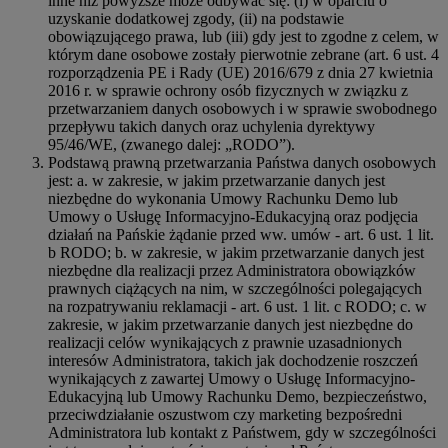
inne niż powyższe może odbywać się: (i) w oparciu o
uzyskanie dodatkowej zgody, (ii) na podstawie
obowiązującego prawa, lub (iii) gdy jest to zgodne z celem, w
którym dane osobowe zostały pierwotnie zebrane (art. 6 ust. 4
rozporządzenia PE i Rady (UE) 2016/679 z dnia 27 kwietnia
2016 r. w sprawie ochrony osób fizycznych w związku z
przetwarzaniem danych osobowych i w sprawie swobodnego
przepływu takich danych oraz uchylenia dyrektywy
95/46/WE, (zwanego dalej: „RODO”).
Podstawą prawną przetwarzania Państwa danych osobowych
jest: a. w zakresie, w jakim przetwarzanie danych jest
niezbędne do wykonania Umowy Rachunku Demo lub
Umowy o Usługę Informacyjno-Edukacyjną oraz podjęcia
działań na Pańskie żądanie przed ww. umów - art. 6 ust. 1 lit.
b RODO; b. w zakresie, w jakim przetwarzanie danych jest
niezbędne dla realizacji przez Administratora obowiązków
prawnych ciążących na nim, w szczególności polegających
na rozpatrywaniu reklamacji - art. 6 ust. 1 lit. c RODO; c. w
zakresie, w jakim przetwarzanie danych jest niezbędne do
realizacji celów wynikających z prawnie uzasadnionych
interesów Administratora, takich jak dochodzenie roszczeń
wynikających z zawartej Umowy o Usługę Informacyjno-
Edukacyjną lub Umowy Rachunku Demo, bezpieczeństwo,
przeciwdziałanie oszustwom czy marketing bezpośredni
Administratora lub kontakt z Państwem, gdy w szczególności