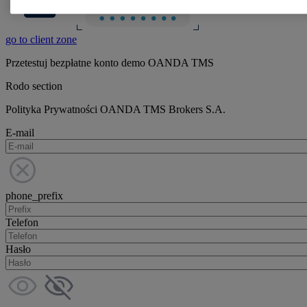
go to client zone
Przetestuj bezpłatne konto demo OANDA TMS
Rodo section
Polityka Prywatności OANDA TMS Brokers S.A.
E-mail
phone_prefix
Telefon
Hasło