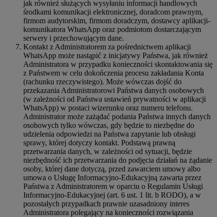
jak również służących wysyłaniu informacji handlowych
środkami komunikacji elektronicznej, doradcom prawnym,
firmom audytorskim, firmom doradczym, dostawcy aplikacji-
komunikatora WhatsApp oraz podmiotom dostarczającym
serwery i przechowującym dane.
Kontakt z Administratorem za pośrednictwem aplikacji
WhatsApp może nastąpić z inicjatywy Państwa, jak również
Administratora w przypadku konieczności skontaktowania się
z Państwem w celu dokończenia procesu zakładania Konta
(rachunku rzeczywistego). Może wówczas dojść do
przekazania Administratorowi Państwa danych osobowych
(w zależności od Państwa ustawień prywatności w aplikacji
WhatsApp) w postaci wizerunku oraz numeru telefonu.
Administrator może zażądać podania Państwa innych danych
osobowych tylko wówczas, gdy będzie to niezbędne do
udzielenia odpowiedzi na Państwa zapytanie lub obsługi
sprawy, której dotyczy kontakt. Podstawą prawną
przetwarzania danych, w zależności od sytuacji, będzie
niezbędność ich przetwarzania do podjęcia działań na żądanie
osoby, której dane dotyczą, przed zawarciem umowy albo
umowa o Usługę Informacyjno-Edukacyjną zawarta przez
Państwa z Administratorem w oparciu o Regulamin Usługi
Informacyjno-Edukacyjnej (art. 6 ust. 1 lit. b RODO), a w
pozostałych przypadkach prawnie uzasadniony interes
Administratora polegający na konieczności rozwiązania