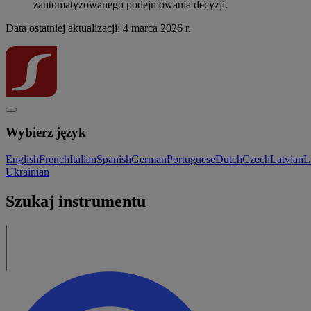
zautomatyzowanego podejmowania decyzji.
Data ostatniej aktualizacji: 4 marca 2026 r.
Wybierz język
English
French
Italian
Spanish
German
Portuguese
Dutch
Czech
Latvian
L
Ukrainian
Szukaj instrumentu