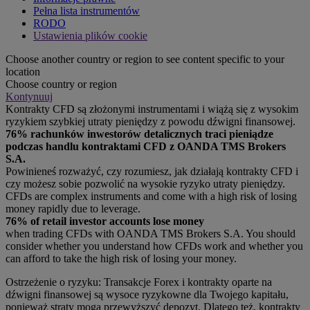
Pełna lista instrumentów
RODO
Ustawienia plików cookie
Choose another country or region to see content specific to your
location
Choose country or region
Kontynuuj
Kontrakty CFD są złożonymi instrumentami i wiążą się z wysokim
ryzykiem szybkiej utraty pieniędzy z powodu dźwigni finansowej.
76% rachunków inwestorów detalicznych traci pieniądze
podczas handlu kontraktami CFD z OANDA TMS Brokers
S.A.
Powinieneś rozważyć, czy rozumiesz, jak działają kontrakty CFD i
czy możesz sobie pozwolić na wysokie ryzyko utraty pieniędzy.
CFDs are complex instruments and come with a high risk of losing
money rapidly due to leverage.
76% of retail investor accounts lose money
when trading CFDs with OANDA TMS Brokers S.A. You should
consider whether you understand how CFDs work and whether you
can afford to take the high risk of losing your money.
Ostrzeżenie o ryzyku: Transakcje Forex i kontrakty oparte na
dźwigni finansowej są wysoce ryzykowne dla Twojego kapitału,
ponieważ straty mogą przewyższyć depozyt. Dlatego też, kontrakty