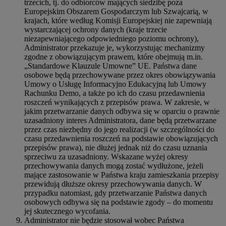
trzecich, tj. do odbiorców mających siedzibę poza
Europejskim Obszarem Gospodarczym lub Szwajcarią, w
krajach, które według Komisji Europejskiej nie zapewniają
wystarczającej ochrony danych (kraje trzecie
niezapewniającego odpowiedniego poziomu ochrony),
Administrator przekazuje je, wykorzystując mechanizmy
zgodne z obowiązującym prawem, które obejmują m.in.
„Standardowe Klauzule Umowne” UE. Państwa dane
osobowe będą przechowywane przez okres obowiązywania
Umowy o Usługę Informacyjno Edukacyjną lub Umowy
Rachunku Demo, a także po ich do czasu przedawnienia
roszczeń wynikających z przepisów prawa. W zakresie, w
jakim przetwarzanie danych odbywa się w oparciu o prawnie
uzasadniony interes Administratora, dane będą przetwarzane
przez czas niezbędny do jego realizacji (w szczególności do
czasu przedawnienia roszczeń na podstawie obowiązujących
przepisów prawa), nie dłużej jednak niż do czasu uznania
sprzeciwu za uzasadniony. Wskazane wyżej okresy
przechowywania danych mogą zostać wydłużone, jeżeli
mające zastosowanie w Państwa kraju zamieszkania przepisy
przewidują dłuższe okresy przechowywania danych. W
przypadku natomiast, gdy przetwarzanie Państwa danych
osobowych odbywa się na podstawie zgody – do momentu
jej skutecznego wycofania.
Administrator nie będzie stosował wobec Państwa