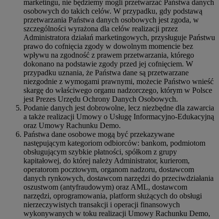
marketingu, nie będziemy mogli przetwarzać Państwa danych
osobowych do takich celów. W przypadku, gdy podstawą
przetwarzania Państwa danych osobowych jest zgoda, w
szczególności wyrażona dla celów realizacji przez
Administratora działań marketingowych, przysługuje Państwu
prawo do cofnięcia zgody w dowolnym momencie bez
wpływu na zgodność z prawem przetwarzania, którego
dokonano na podstawie zgody przed jej cofnięciem. W
przypadku uznania, że Państwa dane są przetwarzane
niezgodnie z wymogami prawnymi, możecie Państwo wnieść
skargę do właściwego organu nadzorczego, którym w Polsce
jest Prezes Urzędu Ochrony Danych Osobowych.
Podanie danych jest dobrowolne, lecz niezbędne dla zawarcia
a także realizacji Umowy o Usługę Informacyjno-Edukacyjną
oraz Umowy Rachunku Demo.
Państwa dane osobowe mogą być przekazywane
następującym kategoriom odbiorców: bankom, podmiotom
obsługującym szybkie płatności, spółkom z grupy
kapitałowej, do której należy Administrator, kurierom,
operatorom pocztowym, organom nadzoru, dostawcom
danych rynkowych, dostawcom narzędzi do przeciwdziałania
oszustwom (antyfraudowym) oraz AML, dostawcom
narzędzi, oprogramowania, platform służących do obsługi
nierzeczywistych transakcji i operacji finansowych
wykonywanych w toku realizacji Umowy Rachunku Demo,