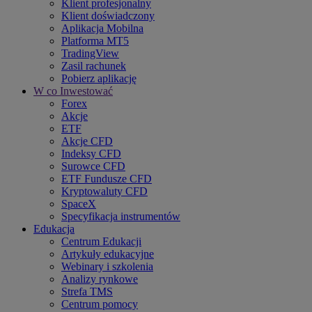
Klient profesjonalny
Klient doświadczony
Aplikacja Mobilna
Platforma MT5
TradingView
Zasil rachunek
Pobierz aplikację
W co Inwestować
Forex
Akcje
ETF
Akcje CFD
Indeksy CFD
Surowce CFD
ETF Fundusze CFD
Kryptowaluty CFD
SpaceX
Specyfikacja instrumentów
Edukacja
Centrum Edukacji
Artykuły edukacyjne
Webinary i szkolenia
Analizy rynkowe
Strefa TMS
Centrum pomocy