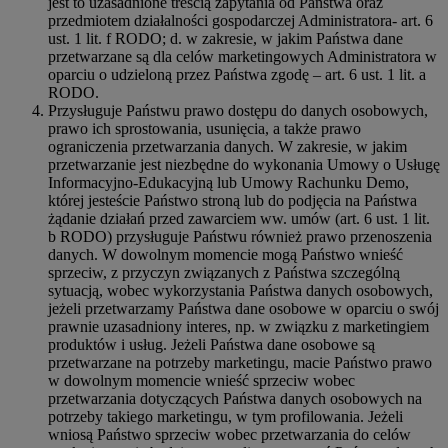
jest to uzasadnione treścią zapytania od Państwa oraz
przedmiotem działalności gospodarczej Administratora- art. 6
ust. 1 lit. f RODO; d. w zakresie, w jakim Państwa dane
przetwarzane są dla celów marketingowych Administratora w
oparciu o udzieloną przez Państwa zgodę – art. 6 ust. 1 lit. a
RODO.
Przysługuje Państwu prawo dostępu do danych osobowych,
prawo ich sprostowania, usunięcia, a także prawo
ograniczenia przetwarzania danych. W zakresie, w jakim
przetwarzanie jest niezbędne do wykonania Umowy o Usługę
Informacyjno-Edukacyjną lub Umowy Rachunku Demo,
której jesteście Państwo stroną lub do podjęcia na Państwa
żądanie działań przed zawarciem ww. umów (art. 6 ust. 1 lit.
b RODO) przysługuje Państwu również prawo przenoszenia
danych. W dowolnym momencie mogą Państwo wnieść
sprzeciw, z przyczyn związanych z Państwa szczególną
sytuacją, wobec wykorzystania Państwa danych osobowych,
jeżeli przetwarzamy Państwa dane osobowe w oparciu o swój
prawnie uzasadniony interes, np. w związku z marketingiem
produktów i usług. Jeżeli Państwa dane osobowe są
przetwarzane na potrzeby marketingu, macie Państwo prawo
w dowolnym momencie wnieść sprzeciw wobec
przetwarzania dotyczących Państwa danych osobowych na
potrzeby takiego marketingu, w tym profilowania. Jeżeli
wniosą Państwo sprzeciw wobec przetwarzania do celów