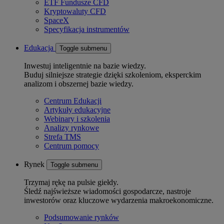
ETF Fundusze CFD
Kryptowaluty CFD
SpaceX
Specyfikacja instrumentów
Edukacja
Toggle submenu
Inwestuj inteligentnie na bazie wiedzy.
Buduj silniejsze strategie dzięki szkoleniom, eksperckim
analizom i obszernej bazie wiedzy.
Centrum Edukacji
Artykuły edukacyjne
Webinary i szkolenia
Analizy rynkowe
Strefa TMS
Centrum pomocy
Rynek
Toggle submenu
Trzymaj rękę na pulsie giełdy.
Śledź najświeższe wiadomości gospodarcze, nastroje
inwestorów oraz kluczowe wydarzenia makroekonomiczne.
Podsumowanie rynków