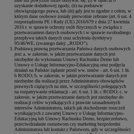
inne niż powyższe może odbywać się: (i) w oparciu o
uzyskanie dodatkowej zgody, (ii) na podstawie
obowiązującego prawa, lub (iii) gdy jest to zgodne z celem, w
którym dane osobowe zostały pierwotnie zebrane (art. 6 ust. 4
rozporządzenia PE i Rady (UE) 2016/679 z dnia 27 kwietnia
2016 r. w sprawie ochrony osób fizycznych w związku z
przetwarzaniem danych osobowych i w sprawie swobodnego
przepływu takich danych oraz uchylenia dyrektywy
95/46/WE, (zwanego dalej: „RODO”).
Podstawą prawną przetwarzania Państwa danych osobowych
jest: a. w zakresie, w jakim przetwarzanie danych jest
niezbędne do wykonania Umowy Rachunku Demo lub
Umowy o Usługę Informacyjno-Edukacyjną oraz podjęcia
działań na Pańskie żądanie przed ww. umów - art. 6 ust. 1 lit.
b RODO; b. w zakresie, w jakim przetwarzanie danych jest
niezbędne dla realizacji przez Administratora obowiązków
prawnych ciążących na nim, w szczególności polegających
na rozpatrywaniu reklamacji - art. 6 ust. 1 lit. c RODO; c. w
zakresie, w jakim przetwarzanie danych jest niezbędne do
realizacji celów wynikających z prawnie uzasadnionych
interesów Administratora, takich jak dochodzenie roszczeń
wynikających z zawartej Umowy o Usługę Informacyjno-
Edukacyjną lub Umowy Rachunku Demo, bezpieczeństwo,
przeciwdziałanie oszustwom czy marketing bezpośredni
Administratora lub kontakt z Państwem, gdy w szczególności