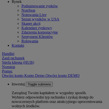
Rynek
Podsumowanie rynków
NonStop
Notowania Live
Sezon wyników w USA
Skaner akcji
Kalendarz rynkowy
Zdarzenia korporacyjne
Sentyment Klientów
Rolowania
Kontakt
Handluj
Zasil rachunek
Strefa klienta (HUB)
Nonstop
Pomoc
Otwórz konto
Konto
Demo
Otwórz konto DEMO
Inwestuj
Toggle submenu
Zarządzaj Twoim kapitałem w wygodny sposób.
Wybierz odpowiedni typ rachunku i zyskaj dostęp do
nowoczesnych platform oraz atrakcyjnego oprocentowania
wolnych środków.