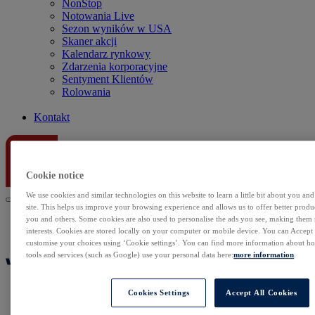
NonStop
Notowania Live
Sezon wyników w USA
Skaner akcji
Kalendarz rynkowy
Zdarzenia korporacyjne
Sentyment Klientów
Rolowania
Kontakt
Cookie notice
We use cookies and similar technologies on this website to learn a little bit about you an
site. This helps us improve your browsing experience and allows us to offer better produc
you and others. Some cookies are also used to personalise the ads you see, making them
interests. Cookies are stored locally on your computer or mobile device. You can Accept o
customise your choices using ‘Cookie settings’. You can find more information about 
tools and services (such as Google) use your personal data here:
more information
.
Cookies Settings
Accept All Cookies