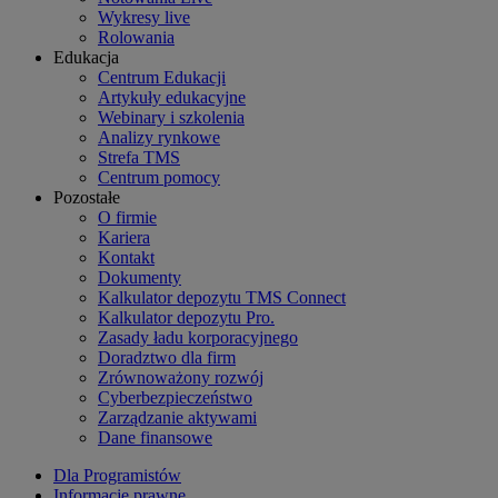
Wykresy live
Rolowania
Edukacja
Centrum Edukacji
Artykuły edukacyjne
Webinary i szkolenia
Analizy rynkowe
Strefa TMS
Centrum pomocy
Pozostałe
O firmie
Kariera
Kontakt
Dokumenty
Kalkulator depozytu TMS Connect
Kalkulator depozytu Pro.
Zasady ładu korporacyjnego
Doradztwo dla firm
Zrównoważony rozwój
Cyberbezpieczeństwo
Zarządzanie aktywami
Dane finansowe
Dla Programistów
Informacje prawne