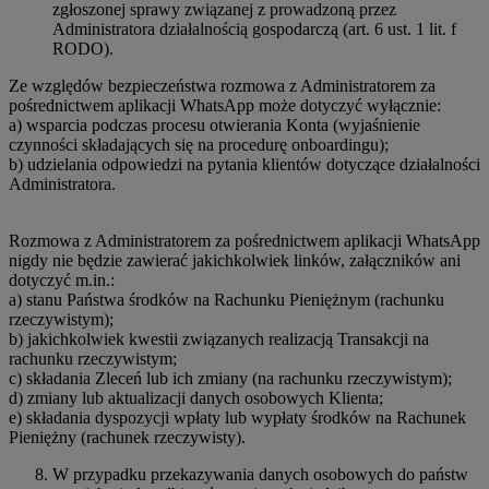
zgłoszonej sprawy związanej z prowadzoną przez
Administratora działalnością gospodarczą (art. 6 ust. 1 lit. f
RODO).
Ze względów bezpieczeństwa rozmowa z Administratorem za
pośrednictwem aplikacji WhatsApp może dotyczyć wyłącznie:
a) wsparcia podczas procesu otwierania Konta (wyjaśnienie
czynności składających się na procedurę onboardingu);
b) udzielania odpowiedzi na pytania klientów dotyczące działalności
Administratora.
Rozmowa z Administratorem za pośrednictwem aplikacji WhatsApp
nigdy nie będzie zawierać jakichkolwiek linków, załączników ani
dotyczyć m.in.:
a) stanu Państwa środków na Rachunku Pieniężnym (rachunku
rzeczywistym);
b) jakichkolwiek kwestii związanych realizacją Transakcji na
rachunku rzeczywistym;
c) składania Zleceń lub ich zmiany (na rachunku rzeczywistym);
d) zmiany lub aktualizacji danych osobowych Klienta;
e) składania dyspozycji wpłaty lub wypłaty środków na Rachunek
Pieniężny (rachunek rzeczywisty).
W przypadku przekazywania danych osobowych do państw