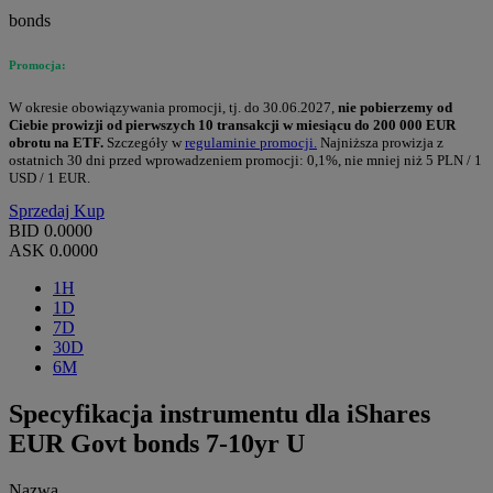
bonds
Promocja:
W okresie obowiązywania promocji, tj. do 30.06.2027,
nie pobierzemy od
Ciebie prowizji od pierwszych 10 transakcji w miesiącu do 200 000 EUR
obrotu na ETF.
Szczegóły w
regulaminie promocji.
Najniższa prowizja z
ostatnich 30 dni przed wprowadzeniem promocji: 0,1%, nie mniej niż 5 PLN / 1
USD / 1 EUR.
Sprzedaj
Kup
BID
0.0000
ASK
0.0000
1H
1D
7D
30D
6M
Specyfikacja instrumentu dla iShares
EUR Govt bonds 7-10yr U
Nazwa