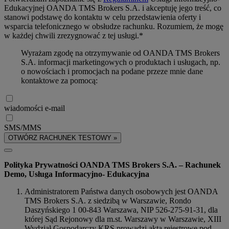
Edukacyjnej OANDA TMS Brokers S.A. i akceptuję jego treść, co
stanowi podstawę do kontaktu w celu przedstawienia oferty i
wsparcia telefonicznego w obsłudze rachunku. Rozumiem, że mogę
w każdej chwili zrezygnować z tej usługi.*
Wyrażam zgodę na otrzymywanie od OANDA TMS Brokers
S.A. informacji marketingowych o produktach i usługach, np.
o nowościach i promocjach na podane przeze mnie dane
kontaktowe za pomocą:
wiadomości e-mail
SMS/MMS
OTWÓRZ RACHUNEK TESTOWY »
Polityka Prywatności OANDA TMS Brokers S.A. – Rachunek
Demo, Usługa Informacyjno- Edukacyjna
Administratorem Państwa danych osobowych jest OANDA
TMS Brokers S.A. z siedzibą w Warszawie, Rondo
Daszyńskiego 1 00-843 Warszawa, NIP 526-275-91-31, dla
której Sąd Rejonowy dla m.st. Warszawy w Warszawie, XIII
Wydział Gospodarczy KRS prowadzi akta rejestrowe pod