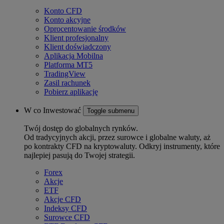
Konto CFD
Konto akcyjne
Oprocentowanie środków
Klient profesjonalny
Klient doświadczony
Aplikacja Mobilna
Platforma MT5
TradingView
Zasil rachunek
Pobierz aplikację
W co Inwestować
Toggle submenu
Twój dostęp do globalnych rynków.
Od tradycyjnych akcji, przez surowce i globalne waluty, aż
po kontrakty CFD na kryptowaluty. Odkryj instrumenty, które
najlepiej pasują do Twojej strategii.
Forex
Akcje
ETF
Akcje CFD
Indeksy CFD
Surowce CFD