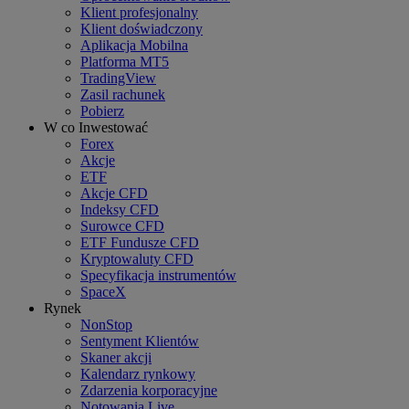
Klient profesjonalny
Klient doświadczony
Aplikacja Mobilna
Platforma MT5
TradingView
Zasil rachunek
Pobierz
W co Inwestować
Forex
Akcje
ETF
Akcje CFD
Indeksy CFD
Surowce CFD
ETF Fundusze CFD
Kryptowaluty CFD
Specyfikacja instrumentów
SpaceX
Rynek
NonStop
Sentyment Klientów
Skaner akcji
Kalendarz rynkowy
Zdarzenia korporacyjne
Notowania Live