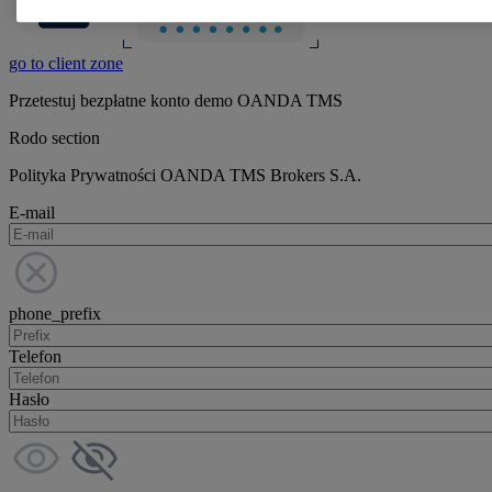
go to client zone
Przetestuj bezpłatne konto demo OANDA TMS
Rodo section
Polityka Prywatności OANDA TMS Brokers S.A.
E-mail
phone_prefix
Telefon
Hasło