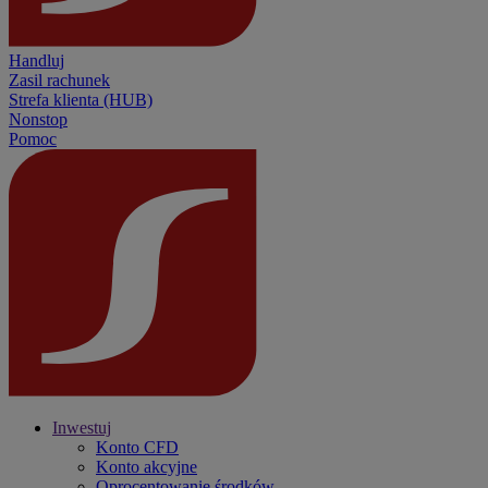
Handluj
Zasil rachunek
Strefa klienta (HUB)
Nonstop
Pomoc
Inwestuj
Konto CFD
Konto akcyjne
Oprocentowanie środków