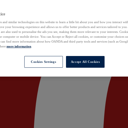
ice
 and similar technologies on this website to learn a little bit about you and how you interact with
ove your browsing experience and allows us to offer better products and services tailored to you 
are also used to personalise the ads you see, making them more relevant to your interests. Cookie
ur computer or mobile device. You can Accept or Reject all cookies, or customise your choices u
u can find more information about how OANDA and third party tools and services (such as Googl
 here:
more information
.
Cookies Settings
Accept All Cookies