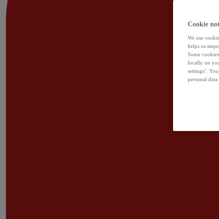
Cookie not
We use cookies
helps us impr
Some cookies 
locally on yo
settings’. Yo
personal data