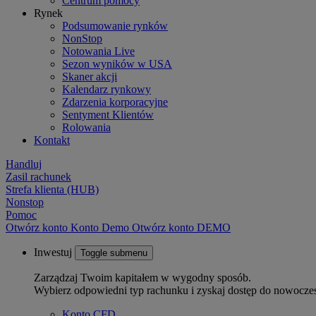
Centrum pomocy
Rynek
Podsumowanie rynków
NonStop
Notowania Live
Sezon wyników w USA
Skaner akcji
Kalendarz rynkowy
Zdarzenia korporacyjne
Sentyment Klientów
Rolowania
Kontakt
Handluj
Zasil rachunek
Strefa klienta (HUB)
Nonstop
Pomoc
Otwórz konto
Konto
Demo
Otwórz konto DEMO
Inwestuj
Toggle submenu
Zarządzaj Twoim kapitałem w wygodny sposób.
Wybierz odpowiedni typ rachunku i zyskaj dostęp do nowocze
Konto CFD