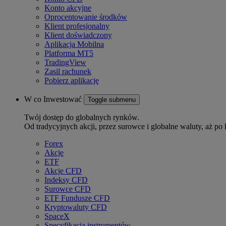
Konto akcyjne
Oprocentowanie środków
Klient profesjonalny
Klient doświadczony
Aplikacja Mobilna
Platforma MT5
TradingView
Zasil rachunek
Pobierz aplikację
W co Inwestować
Toggle submenu
Twój dostęp do globalnych rynków.
Od tradycyjnych akcji, przez surowce i globalne waluty, aż po 
Forex
Akcje
ETF
Akcje CFD
Indeksy CFD
Surowce CFD
ETF Fundusze CFD
Kryptowaluty CFD
SpaceX
Specyfikacja instrumentów