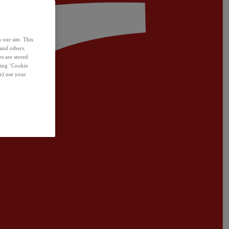
 our site. This
and others.
s are stored
sing ‘Cookie
e) use your