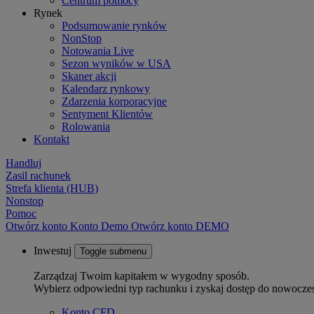
Centrum pomocy
Rynek
Podsumowanie rynków
NonStop
Notowania Live
Sezon wyników w USA
Skaner akcji
Kalendarz rynkowy
Zdarzenia korporacyjne
Sentyment Klientów
Rolowania
Kontakt
Handluj
Zasil rachunek
Strefa klienta (HUB)
Nonstop
Pomoc
Otwórz konto
Konto
Demo
Otwórz konto DEMO
Inwestuj
Toggle submenu
Zarządzaj Twoim kapitałem w wygodny sposób.
Wybierz odpowiedni typ rachunku i zyskaj dostęp do nowocze
Konto CFD