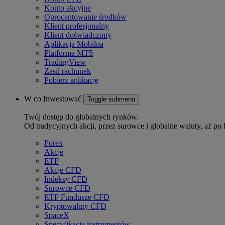
Konto akcyjne
Oprocentowanie środków
Klient profesjonalny
Klient doświadczony
Aplikacja Mobilna
Platforma MT5
TradingView
Zasil rachunek
Pobierz aplikację
W co Inwestować
Toggle submenu
Twój dostęp do globalnych rynków.
Od tradycyjnych akcji, przez surowce i globalne waluty, aż po 
Forex
Akcje
ETF
Akcje CFD
Indeksy CFD
Surowce CFD
ETF Fundusze CFD
Kryptowaluty CFD
SpaceX
Specyfikacja instrumentów