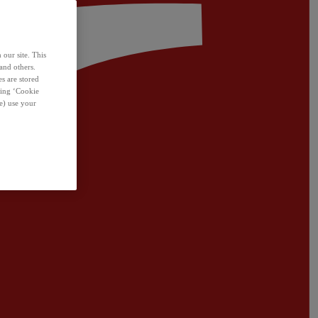
 our site. This
and others.
s are stored
sing ‘Cookie
e) use your