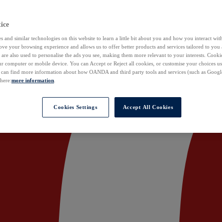
ice
 and similar technologies on this website to learn a little bit about you and how you interact with
ove your browsing experience and allows us to offer better products and services tailored to you 
are also used to personalise the ads you see, making them more relevant to your interests. Cookie
ur computer or mobile device. You can Accept or Reject all cookies, or customise your choices u
u can find more information about how OANDA and third party tools and services (such as Googl
 here:
more information
.
Cookies Settings
Accept All Cookies