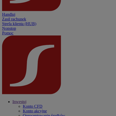
Handluj
Zasil rachunek
Strefa klienta (HUB)
Nonstop
Pomoc
Inwestuj
Konto CFD
Konto akcyjne
Oprocentowanie środków