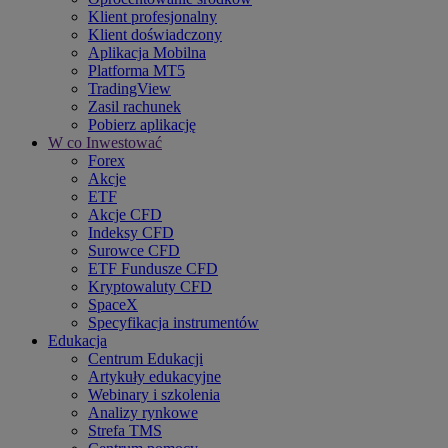
Klient profesjonalny
Klient doświadczony
Aplikacja Mobilna
Platforma MT5
TradingView
Zasil rachunek
Pobierz aplikację
W co Inwestować
Forex
Akcje
ETF
Akcje CFD
Indeksy CFD
Surowce CFD
ETF Fundusze CFD
Kryptowaluty CFD
SpaceX
Specyfikacja instrumentów
Edukacja
Centrum Edukacji
Artykuły edukacyjne
Webinary i szkolenia
Analizy rynkowe
Strefa TMS