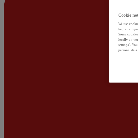
Cookie not
We use cookies
helps us impr
Some cookies 
locally on yo
settings’. Yo
personal data