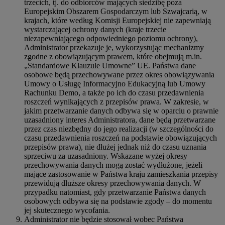
trzecich, tj. do odbiorców mających siedzibę poza
Europejskim Obszarem Gospodarczym lub Szwajcarią, w
krajach, które według Komisji Europejskiej nie zapewniają
wystarczającej ochrony danych (kraje trzecie
niezapewniającego odpowiedniego poziomu ochrony),
Administrator przekazuje je, wykorzystując mechanizmy
zgodne z obowiązującym prawem, które obejmują m.in.
„Standardowe Klauzule Umowne” UE. Państwa dane
osobowe będą przechowywane przez okres obowiązywania
Umowy o Usługę Informacyjno Edukacyjną lub Umowy
Rachunku Demo, a także po ich do czasu przedawnienia
roszczeń wynikających z przepisów prawa. W zakresie, w
jakim przetwarzanie danych odbywa się w oparciu o prawnie
uzasadniony interes Administratora, dane będą przetwarzane
przez czas niezbędny do jego realizacji (w szczególności do
czasu przedawnienia roszczeń na podstawie obowiązujących
przepisów prawa), nie dłużej jednak niż do czasu uznania
sprzeciwu za uzasadniony. Wskazane wyżej okresy
przechowywania danych mogą zostać wydłużone, jeżeli
mające zastosowanie w Państwa kraju zamieszkania przepisy
przewidują dłuższe okresy przechowywania danych. W
przypadku natomiast, gdy przetwarzanie Państwa danych
osobowych odbywa się na podstawie zgody – do momentu
jej skutecznego wycofania.
Administrator nie będzie stosował wobec Państwa