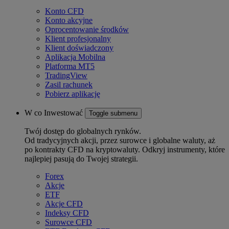
Konto CFD
Konto akcyjne
Oprocentowanie środków
Klient profesjonalny
Klient doświadczony
Aplikacja Mobilna
Platforma MT5
TradingView
Zasil rachunek
Pobierz aplikację
W co Inwestować
Toggle submenu
Twój dostęp do globalnych rynków.
Od tradycyjnych akcji, przez surowce i globalne waluty, aż
po kontrakty CFD na kryptowaluty. Odkryj instrumenty, które
najlepiej pasują do Twojej strategii.
Forex
Akcje
ETF
Akcje CFD
Indeksy CFD
Surowce CFD