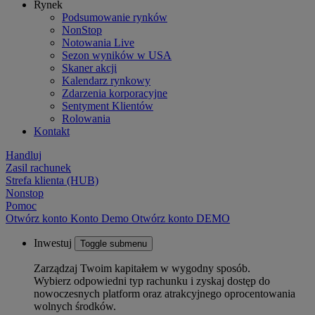
Rynek
Podsumowanie rynków
NonStop
Notowania Live
Sezon wyników w USA
Skaner akcji
Kalendarz rynkowy
Zdarzenia korporacyjne
Sentyment Klientów
Rolowania
Kontakt
Handluj
Zasil rachunek
Strefa klienta (HUB)
Nonstop
Pomoc
Otwórz konto
Konto
Demo
Otwórz konto DEMO
Inwestuj
Toggle submenu
Zarządzaj Twoim kapitałem w wygodny sposób.
Wybierz odpowiedni typ rachunku i zyskaj dostęp do
nowoczesnych platform oraz atrakcyjnego oprocentowania
wolnych środków.