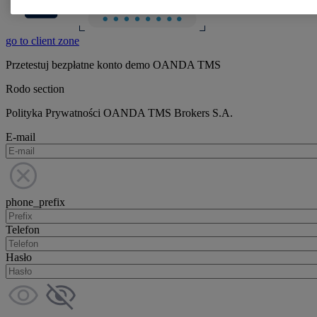
go to client zone
Przetestuj bezpłatne konto demo OANDA TMS
Rodo section
Polityka Prywatności OANDA TMS Brokers S.A.
E-mail
phone_prefix
Telefon
Hasło