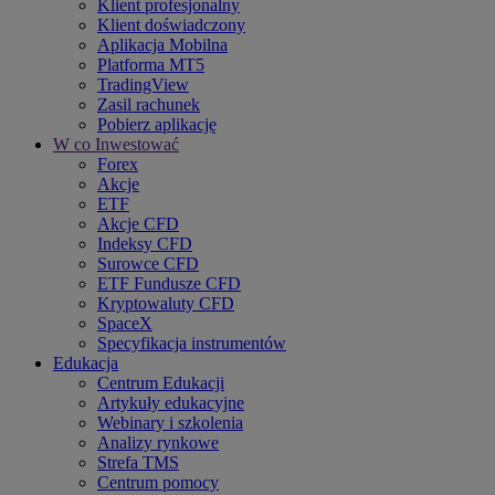
Klient profesjonalny
Klient doświadczony
Aplikacja Mobilna
Platforma MT5
TradingView
Zasil rachunek
Pobierz aplikację
W co Inwestować
Forex
Akcje
ETF
Akcje CFD
Indeksy CFD
Surowce CFD
ETF Fundusze CFD
Kryptowaluty CFD
SpaceX
Specyfikacja instrumentów
Edukacja
Centrum Edukacji
Artykuły edukacyjne
Webinary i szkolenia
Analizy rynkowe
Strefa TMS
Centrum pomocy