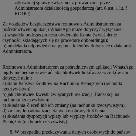
zgłoszonej sprawy związanej z prowadzoną przez
Administratora działalnością gospodarczą (art. 6 ust. 1 lit. f
RODO).
Ze względów bezpieczeństwa rozmowa z Administratorem za
pośrednictwem aplikacji WhatsApp może dotyczyć wyłącznie:
a) wsparcia podczas procesu otwierania Konta (wyjaśnienie
czynności składających się na procedurę onboardingu);
b) udzielania odpowiedzi na pytania klientów dotyczące działalności
Administratora.
Rozmowa z Administratorem za pośrednictwem aplikacji WhatsApp
nigdy nie będzie zawierać jakichkolwiek linków, załączników ani
dotyczyć m.in.:
a) stanu Państwa środków na Rachunku Pieniężnym (rachunku
rzeczywistym);
b) jakichkolwiek kwestii związanych realizacją Transakcji na
rachunku rzeczywistym;
c) składania Zleceń lub ich zmiany (na rachunku rzeczywistym);
d) zmiany lub aktualizacji danych osobowych Klienta;
e) składania dyspozycji wpłaty lub wypłaty środków na Rachunek
Pieniężny (rachunek rzeczywisty).
W przypadku przekazywania danych osobowych do państw