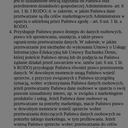
jest to uzasadnione treścią zapytania od Państwa oraz
przedmiotem działalności gospodarczej Administratora- art. 6
ust. 1 lit. f RODO; d. w zakresie, w jakim Państwa dane
przetwarzane są dla celów marketingowych Administratora w
oparciu o udzieloną przez Państwa zgodę – art. 6 ust. 1 lit. a
RODO.
Przysługuje Państwu prawo dostępu do danych osobowych,
prawo ich sprostowania, usunięcia, a także prawo
ograniczenia przetwarzania danych. W zakresie, w jakim
przetwarzanie jest niezbędne do wykonania Umowy o Usługę
Informacyjno-Edukacyjną lub Umowy Rachunku Demo,
której jesteście Państwo stroną lub do podjęcia na Państwa
żądanie działań przed zawarciem ww. umów (art. 6 ust. 1 lit.
b RODO) przysługuje Państwu również prawo przenoszenia
danych. W dowolnym momencie mogą Państwo wnieść
sprzeciw, z przyczyn związanych z Państwa szczególną
sytuacją, wobec wykorzystania Państwa danych osobowych,
jeżeli przetwarzamy Państwa dane osobowe w oparciu o swój
prawnie uzasadniony interes, np. w związku z marketingiem
produktów i usług. Jeżeli Państwa dane osobowe są
przetwarzane na potrzeby marketingu, macie Państwo prawo
w dowolnym momencie wnieść sprzeciw wobec
przetwarzania dotyczących Państwa danych osobowych na
potrzeby takiego marketingu, w tym profilowania. Jeżeli
wniosą Państwo sprzeciw wobec przetwarzania do celów