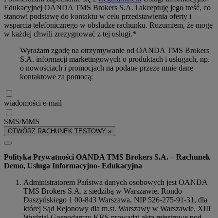
Edukacyjnej OANDA TMS Brokers S.A. i akceptuję jego treść, co
stanowi podstawę do kontaktu w celu przedstawienia oferty i
wsparcia telefonicznego w obsłudze rachunku. Rozumiem, że mogę
w każdej chwili zrezygnować z tej usługi.*
Wyrażam zgodę na otrzymywanie od OANDA TMS Brokers
S.A. informacji marketingowych o produktach i usługach, np.
o nowościach i promocjach na podane przeze mnie dane
kontaktowe za pomocą:
wiadomości e-mail
SMS/MMS
OTWÓRZ RACHUNEK TESTOWY »
Polityka Prywatności OANDA TMS Brokers S.A. – Rachunek
Demo, Usługa Informacyjno- Edukacyjna
Administratorem Państwa danych osobowych jest OANDA
TMS Brokers S.A. z siedzibą w Warszawie, Rondo
Daszyńskiego 1 00-843 Warszawa, NIP 526-275-91-31, dla
której Sąd Rejonowy dla m.st. Warszawy w Warszawie, XIII
Wydział Gospodarczy KRS prowadzi akta rejestrowe pod