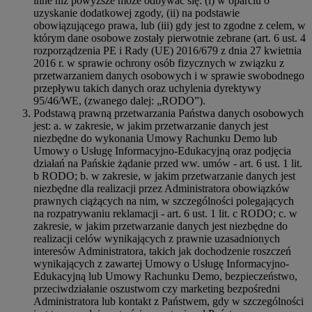
inne niż powyższe może odbywać się: (i) w oparciu o
uzyskanie dodatkowej zgody, (ii) na podstawie
obowiązującego prawa, lub (iii) gdy jest to zgodne z celem, w
którym dane osobowe zostały pierwotnie zebrane (art. 6 ust. 4
rozporządzenia PE i Rady (UE) 2016/679 z dnia 27 kwietnia
2016 r. w sprawie ochrony osób fizycznych w związku z
przetwarzaniem danych osobowych i w sprawie swobodnego
przepływu takich danych oraz uchylenia dyrektywy
95/46/WE, (zwanego dalej: „RODO”).
Podstawą prawną przetwarzania Państwa danych osobowych
jest: a. w zakresie, w jakim przetwarzanie danych jest
niezbędne do wykonania Umowy Rachunku Demo lub
Umowy o Usługę Informacyjno-Edukacyjną oraz podjęcia
działań na Pańskie żądanie przed ww. umów - art. 6 ust. 1 lit.
b RODO; b. w zakresie, w jakim przetwarzanie danych jest
niezbędne dla realizacji przez Administratora obowiązków
prawnych ciążących na nim, w szczególności polegających
na rozpatrywaniu reklamacji - art. 6 ust. 1 lit. c RODO; c. w
zakresie, w jakim przetwarzanie danych jest niezbędne do
realizacji celów wynikających z prawnie uzasadnionych
interesów Administratora, takich jak dochodzenie roszczeń
wynikających z zawartej Umowy o Usługę Informacyjno-
Edukacyjną lub Umowy Rachunku Demo, bezpieczeństwo,
przeciwdziałanie oszustwom czy marketing bezpośredni
Administratora lub kontakt z Państwem, gdy w szczególności