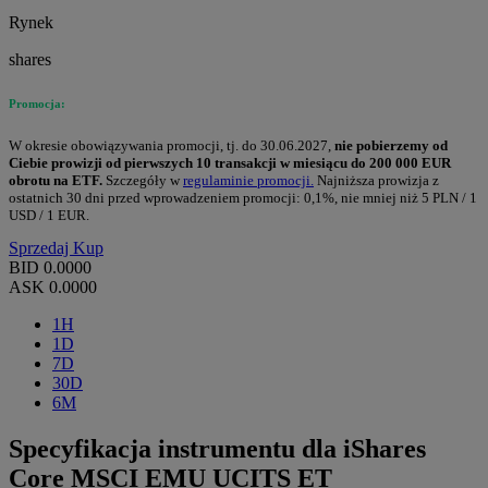
Rynek
shares
Promocja:
W okresie obowiązywania promocji, tj. do 30.06.2027,
nie pobierzemy od
Ciebie prowizji od pierwszych 10 transakcji w miesiącu do 200 000 EUR
obrotu na ETF.
Szczegóły w
regulaminie promocji.
Najniższa prowizja z
ostatnich 30 dni przed wprowadzeniem promocji: 0,1%, nie mniej niż 5 PLN / 1
USD / 1 EUR.
Sprzedaj
Kup
BID
0.0000
ASK
0.0000
1H
1D
7D
30D
6M
Specyfikacja instrumentu dla iShares
Core MSCI EMU UCITS ET