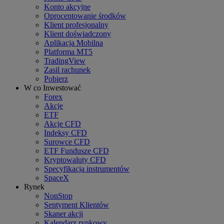
Konto akcyjne
Oprocentowanie środków
Klient profesjonalny
Klient doświadczony
Aplikacja Mobilna
Platforma MT5
TradingView
Zasil rachunek
Pobierz
W co Inwestować
Forex
Akcje
ETF
Akcje CFD
Indeksy CFD
Surowce CFD
ETF Fundusze CFD
Kryptowaluty CFD
Specyfikacja instrumentów
SpaceX
Rynek
NonStop
Sentyment Klientów
Skaner akcji
Kalendarz rynkowy