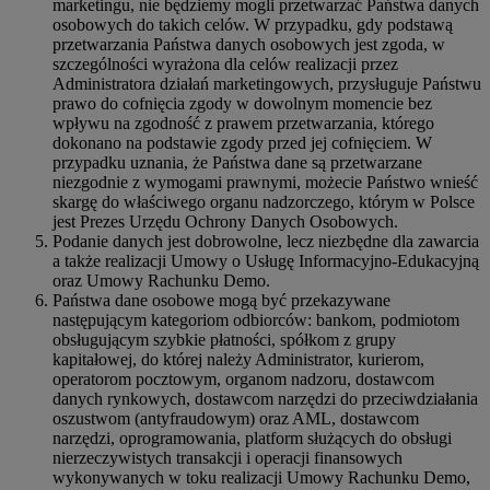
marketingu, nie będziemy mogli przetwarzać Państwa danych
osobowych do takich celów. W przypadku, gdy podstawą
przetwarzania Państwa danych osobowych jest zgoda, w
szczególności wyrażona dla celów realizacji przez
Administratora działań marketingowych, przysługuje Państwu
prawo do cofnięcia zgody w dowolnym momencie bez
wpływu na zgodność z prawem przetwarzania, którego
dokonano na podstawie zgody przed jej cofnięciem. W
przypadku uznania, że Państwa dane są przetwarzane
niezgodnie z wymogami prawnymi, możecie Państwo wnieść
skargę do właściwego organu nadzorczego, którym w Polsce
jest Prezes Urzędu Ochrony Danych Osobowych.
Podanie danych jest dobrowolne, lecz niezbędne dla zawarcia
a także realizacji Umowy o Usługę Informacyjno-Edukacyjną
oraz Umowy Rachunku Demo.
Państwa dane osobowe mogą być przekazywane
następującym kategoriom odbiorców: bankom, podmiotom
obsługującym szybkie płatności, spółkom z grupy
kapitałowej, do której należy Administrator, kurierom,
operatorom pocztowym, organom nadzoru, dostawcom
danych rynkowych, dostawcom narzędzi do przeciwdziałania
oszustwom (antyfraudowym) oraz AML, dostawcom
narzędzi, oprogramowania, platform służących do obsługi
nierzeczywistych transakcji i operacji finansowych
wykonywanych w toku realizacji Umowy Rachunku Demo,