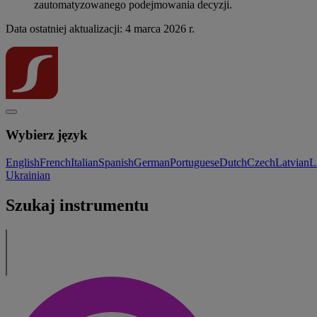
zautomatyzowanego podejmowania decyzji.
Data ostatniej aktualizacji: 4 marca 2026 r.
Wybierz język
English
French
Italian
Spanish
German
Portuguese
Dutch
Czech
Latvian
L
Ukrainian
Szukaj instrumentu