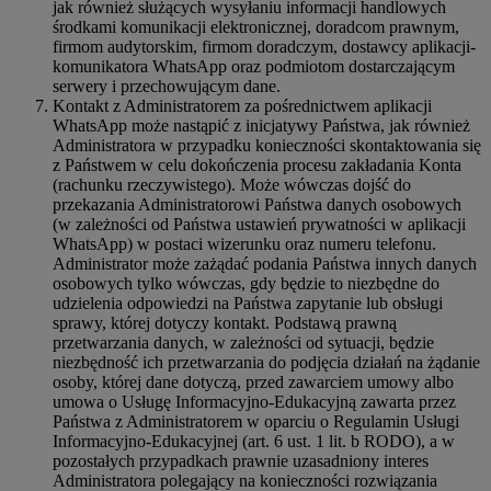
jak również służących wysyłaniu informacji handlowych
środkami komunikacji elektronicznej, doradcom prawnym,
firmom audytorskim, firmom doradczym, dostawcy aplikacji-
komunikatora WhatsApp oraz podmiotom dostarczającym
serwery i przechowującym dane.
Kontakt z Administratorem za pośrednictwem aplikacji
WhatsApp może nastąpić z inicjatywy Państwa, jak również
Administratora w przypadku konieczności skontaktowania się
z Państwem w celu dokończenia procesu zakładania Konta
(rachunku rzeczywistego). Może wówczas dojść do
przekazania Administratorowi Państwa danych osobowych
(w zależności od Państwa ustawień prywatności w aplikacji
WhatsApp) w postaci wizerunku oraz numeru telefonu.
Administrator może zażądać podania Państwa innych danych
osobowych tylko wówczas, gdy będzie to niezbędne do
udzielenia odpowiedzi na Państwa zapytanie lub obsługi
sprawy, której dotyczy kontakt. Podstawą prawną
przetwarzania danych, w zależności od sytuacji, będzie
niezbędność ich przetwarzania do podjęcia działań na żądanie
osoby, której dane dotyczą, przed zawarciem umowy albo
umowa o Usługę Informacyjno-Edukacyjną zawarta przez
Państwa z Administratorem w oparciu o Regulamin Usługi
Informacyjno-Edukacyjnej (art. 6 ust. 1 lit. b RODO), a w
pozostałych przypadkach prawnie uzasadniony interes
Administratora polegający na konieczności rozwiązania