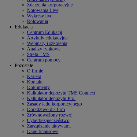
Zdarzenia korporacyjne
Notowania Live
Wykresy live
Rolowania
Edukacja
Centrum Edukacji
Artykuły edukacyjne
Webinary i szkolenia
Analizy rynkowe
Strefa TMS
Centrum pomocy
Pozostałe
O firmie
Kariera
Kontakt
Dokumenty
Kalkulator depozytu TMS Connect
Kalkulator depozytu Pro.
Zasady ładu korporacyjnego
Doradztwo dla firm
Zrównoważony rozwój
Cyberbezpieczeństwo
Zarządzanie aktywami
Dane finansowe