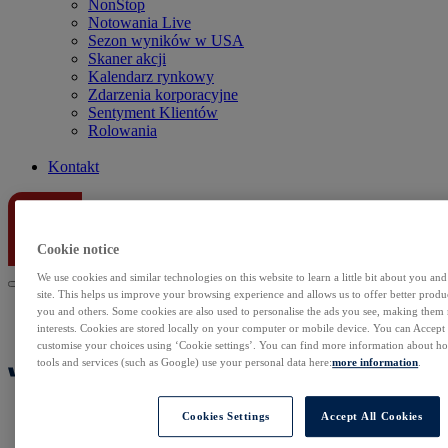
NonStop
Notowania Live
Sezon wyników w USA
Skaner akcji
Kalendarz rynkowy
Zdarzenia korporacyjne
Sentyment Klientów
Rolowania
Kontakt
Cookie notice
We use cookies and similar technologies on this website to learn a little bit about you an
site. This helps us improve your browsing experience and allows us to offer better produc
you and others. Some cookies are also used to personalise the ads you see, making them
interests. Cookies are stored locally on your computer or mobile device. You can Accept o
customise your choices using ‘Cookie settings’. You can find more information about 
tools and services (such as Google) use your personal data here:
more information
.
Cookies Settings
Accept All Cookies