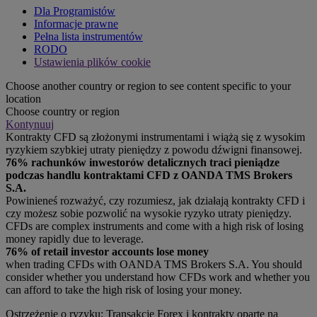
Dla Programistów
Informacje prawne
Pełna lista instrumentów
RODO
Ustawienia plików cookie
Choose another country or region to see content specific to your
location
Choose country or region
Kontynuuj
Kontrakty CFD są złożonymi instrumentami i wiążą się z wysokim
ryzykiem szybkiej utraty pieniędzy z powodu dźwigni finansowej.
76% rachunków inwestorów detalicznych traci pieniądze
podczas handlu kontraktami CFD z OANDA TMS Brokers
S.A.
Powinieneś rozważyć, czy rozumiesz, jak działają kontrakty CFD i
czy możesz sobie pozwolić na wysokie ryzyko utraty pieniędzy.
CFDs are complex instruments and come with a high risk of losing
money rapidly due to leverage.
76% of retail investor accounts lose money
when trading CFDs with OANDA TMS Brokers S.A. You should
consider whether you understand how CFDs work and whether you
can afford to take the high risk of losing your money.
Ostrzeżenie o ryzyku: Transakcje Forex i kontrakty oparte na