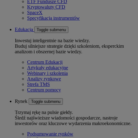
ETF Fundusze CFD
Kryptowaluty CFD
SpaceX
Specyfikacja instrumentów
Edukacja
Toggle submenu
Inwestuj inteligentnie na bazie wiedzy.
Buduj silniejsze strategie dzięki szkoleniom, eksperckim
analizom i obszernej bazie wiedzy.
Centrum Edukacji
Artykuły edukacyjne
Webinary i szkolenia
Analizy rynkowe
Strefa TMS
Centrum pomocy
Rynek
Toggle submenu
Trzymaj rękę na pulsie giełdy.
Śledź najświeższe wiadomości gospodarcze, nastroje
inwestorów oraz kluczowe wydarzenia makroekonomiczne.
Podsumowanie rynków