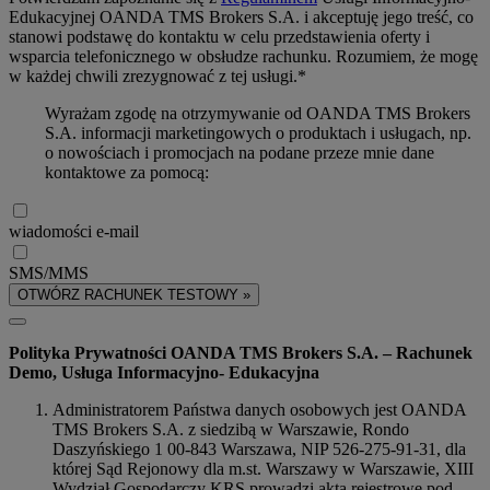
Edukacyjnej OANDA TMS Brokers S.A. i akceptuję jego treść, co
stanowi podstawę do kontaktu w celu przedstawienia oferty i
wsparcia telefonicznego w obsłudze rachunku. Rozumiem, że mogę
w każdej chwili zrezygnować z tej usługi.*
Wyrażam zgodę na otrzymywanie od OANDA TMS Brokers
S.A. informacji marketingowych o produktach i usługach, np.
o nowościach i promocjach na podane przeze mnie dane
kontaktowe za pomocą:
wiadomości e-mail
SMS/MMS
OTWÓRZ RACHUNEK TESTOWY »
Polityka Prywatności OANDA TMS Brokers S.A. – Rachunek
Demo, Usługa Informacyjno- Edukacyjna
Administratorem Państwa danych osobowych jest OANDA
TMS Brokers S.A. z siedzibą w Warszawie, Rondo
Daszyńskiego 1 00-843 Warszawa, NIP 526-275-91-31, dla
której Sąd Rejonowy dla m.st. Warszawy w Warszawie, XIII
Wydział Gospodarczy KRS prowadzi akta rejestrowe pod