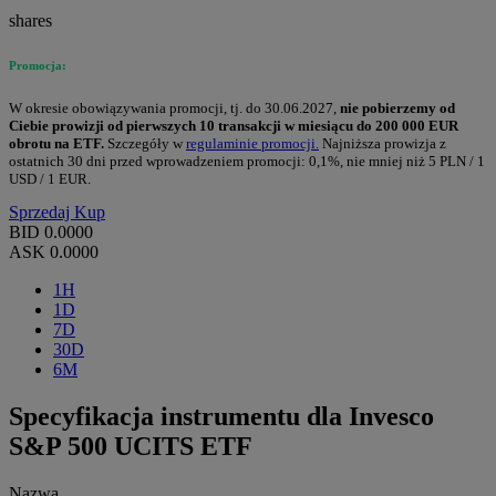
shares
Promocja:
W okresie obowiązywania promocji, tj. do 30.06.2027,
nie pobierzemy od
Ciebie prowizji od pierwszych 10 transakcji w miesiącu do 200 000 EUR
obrotu na ETF.
Szczegóły w
regulaminie promocji.
Najniższa prowizja z
ostatnich 30 dni przed wprowadzeniem promocji: 0,1%, nie mniej niż 5 PLN / 1
USD / 1 EUR.
Sprzedaj
Kup
BID
0.0000
ASK
0.0000
1H
1D
7D
30D
6M
Specyfikacja instrumentu dla Invesco
S&P 500 UCITS ETF
Nazwa