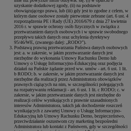
inne niż powyższe może odbywać się: (i) w oparciu o
uzyskanie dodatkowej zgody, (ii) na podstawie
obowiązującego prawa, lub (iii) gdy jest to zgodne z celem, w
którym dane osobowe zostały pierwotnie zebrane (art. 6 ust. 4
rozporządzenia PE i Rady (UE) 2016/679 z dnia 27 kwietnia
2016 r. w sprawie ochrony osób fizycznych w związku z
przetwarzaniem danych osobowych i w sprawie swobodnego
przepływu takich danych oraz uchylenia dyrektywy
95/46/WE, (zwanego dalej: „RODO”).
Podstawą prawną przetwarzania Państwa danych osobowych
jest: a. w zakresie, w jakim przetwarzanie danych jest
niezbędne do wykonania Umowy Rachunku Demo lub
Umowy o Usługę Informacyjno-Edukacyjną oraz podjęcia
działań na Pańskie żądanie przed ww. umów - art. 6 ust. 1 lit.
b RODO; b. w zakresie, w jakim przetwarzanie danych jest
niezbędne dla realizacji przez Administratora obowiązków
prawnych ciążących na nim, w szczególności polegających
na rozpatrywaniu reklamacji - art. 6 ust. 1 lit. c RODO; c. w
zakresie, w jakim przetwarzanie danych jest niezbędne do
realizacji celów wynikających z prawnie uzasadnionych
interesów Administratora, takich jak dochodzenie roszczeń
wynikających z zawartej Umowy o Usługę Informacyjno-
Edukacyjną lub Umowy Rachunku Demo, bezpieczeństwo,
przeciwdziałanie oszustwom czy marketing bezpośredni
Administratora lub kontakt z Państwem, gdy w szczególności