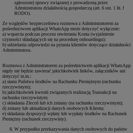
zgłoszonej sprawy związanej z prowadzoną przez
Administratora działalnością gospodarczą (art. 6 ust. 1 lit. f
RODO).
Ze względów bezpieczeństwa rozmowa z Administratorem za
pośrednictwem aplikacji WhatsApp może dotyczyć wyłącznie:
a) wsparcia podczas procesu otwierania Konta (wyjaśnienie
czynności składających się na procedurę onboardingu);
b) udzielania odpowiedzi na pytania klientów dotyczące działalności
Administratora.
Rozmowa z Administratorem za pośrednictwem aplikacji WhatsApp
nigdy nie będzie zawierać jakichkolwiek linków, załączników ani
dotyczyć m.in.:
a) stanu Państwa środków na Rachunku Pieniężnym (rachunku
rzeczywistym);
b) jakichkolwiek kwestii związanych realizacją Transakcji na
rachunku rzeczywistym;
c) składania Zleceń lub ich zmiany (na rachunku rzeczywistym);
d) zmiany lub aktualizacji danych osobowych Klienta;
e) składania dyspozycji wpłaty lub wypłaty środków na Rachunek
Pieniężny (rachunek rzeczywisty).
W przypadku przekazywania danych osobowych do państw