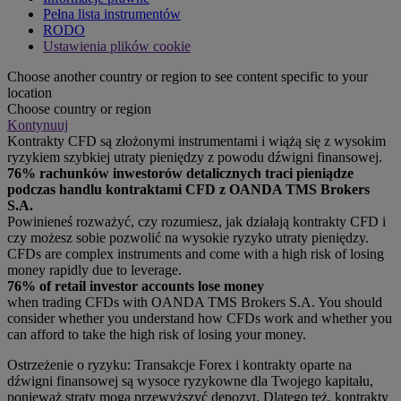
Pełna lista instrumentów
RODO
Ustawienia plików cookie
Choose another country or region to see content specific to your
location
Choose country or region
Kontynuuj
Kontrakty CFD są złożonymi instrumentami i wiążą się z wysokim
ryzykiem szybkiej utraty pieniędzy z powodu dźwigni finansowej.
76% rachunków inwestorów detalicznych traci pieniądze
podczas handlu kontraktami CFD z OANDA TMS Brokers
S.A.
Powinieneś rozważyć, czy rozumiesz, jak działają kontrakty CFD i
czy możesz sobie pozwolić na wysokie ryzyko utraty pieniędzy.
CFDs are complex instruments and come with a high risk of losing
money rapidly due to leverage.
76% of retail investor accounts lose money
when trading CFDs with OANDA TMS Brokers S.A. You should
consider whether you understand how CFDs work and whether you
can afford to take the high risk of losing your money.
Ostrzeżenie o ryzyku: Transakcje Forex i kontrakty oparte na
dźwigni finansowej są wysoce ryzykowne dla Twojego kapitału,
ponieważ straty mogą przewyższyć depozyt. Dlatego też, kontrakty