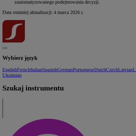
zautomatyzowanego podejmowania decyzji.
Data ostatniej aktualizacji: 4 marca 2026 r.
Wybierz język
English
French
Italian
Spanish
German
Portuguese
Dutch
Czech
Latvian
L
Ukrainian
Szukaj instrumentu