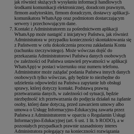
jak również służących wysyłaniu informacji handlowych
środkami komunikacji elektronicznej, doradcom prawnym,
firmom audytorskim, firmom doradczym, dostawcy aplikacji-
komunikatora WhatsApp oraz podmiotom dostarczającym
serwery i przechowującym dane.
Kontakt z Administratorem za pośrednictwem aplikacji
WhatsApp może nastąpić z inicjatywy Państwa, jak również
Administratora w przypadku konieczności skontaktowania się
z Państwem w celu dokończenia procesu zakładania Konta
(rachunku rzeczywistego). Może wówczas dojść do
przekazania Administratorowi Państwa danych osobowych
(w zależności od Państwa ustawień prywatności w aplikacji
WhatsApp) w postaci wizerunku oraz numeru telefonu.
Administrator może zażądać podania Państwa innych danych
osobowych tylko wówczas, gdy będzie to niezbędne do
udzielenia odpowiedzi na Państwa zapytanie lub obsługi
sprawy, której dotyczy kontakt. Podstawą prawną
przetwarzania danych, w zależności od sytuacji, będzie
niezbędność ich przetwarzania do podjęcia działań na żądanie
osoby, której dane dotyczą, przed zawarciem umowy albo
umowa o Usługę Informacyjno-Edukacyjną zawarta przez
Państwa z Administratorem w oparciu o Regulamin Usługi
Informacyjno-Edukacyjnej (art. 6 ust. 1 lit. b RODO), a w
pozostałych przypadkach prawnie uzasadniony interes
Administratora polegający na konieczności rozwiązania