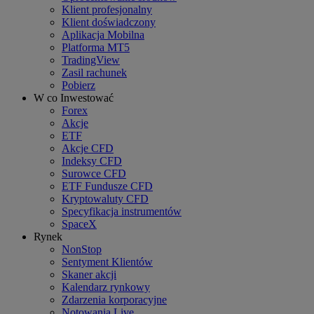
Klient profesjonalny
Klient doświadczony
Aplikacja Mobilna
Platforma MT5
TradingView
Zasil rachunek
Pobierz
W co Inwestować
Forex
Akcje
ETF
Akcje CFD
Indeksy CFD
Surowce CFD
ETF Fundusze CFD
Kryptowaluty CFD
Specyfikacja instrumentów
SpaceX
Rynek
NonStop
Sentyment Klientów
Skaner akcji
Kalendarz rynkowy
Zdarzenia korporacyjne
Notowania Live