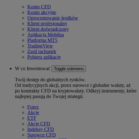
Konto CFD
Konto akcyjne
Oprocentowanie środków
Klient profesjonalny
Klient doświadczony
Aplikacja Mobilna
Platforma MT5
TradingView
Zasil rachunek
Pobierz aplikację
W co Inwestować
Toggle submenu
Twój dostęp do globalnych rynków.
Od tradycyjnych akcji, przez surowce i globalne waluty, aż
po kontrakty CFD na kryptowaluty. Odkryj instrumenty, które
najlepiej pasują do Twojej strategii.
Forex
Akcje
ETF
Akcje CFD
Indeksy CFD
Surowce CFD