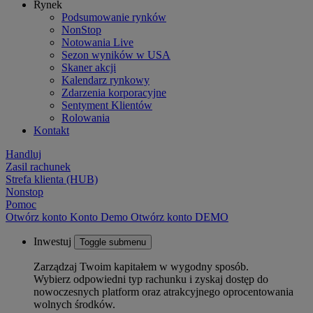
Rynek
Podsumowanie rynków
NonStop
Notowania Live
Sezon wyników w USA
Skaner akcji
Kalendarz rynkowy
Zdarzenia korporacyjne
Sentyment Klientów
Rolowania
Kontakt
Handluj
Zasil rachunek
Strefa klienta (HUB)
Nonstop
Pomoc
Otwórz konto
Konto
Demo
Otwórz konto DEMO
Inwestuj
Toggle submenu
Zarządzaj Twoim kapitałem w wygodny sposób.
Wybierz odpowiedni typ rachunku i zyskaj dostęp do
nowoczesnych platform oraz atrakcyjnego oprocentowania
wolnych środków.