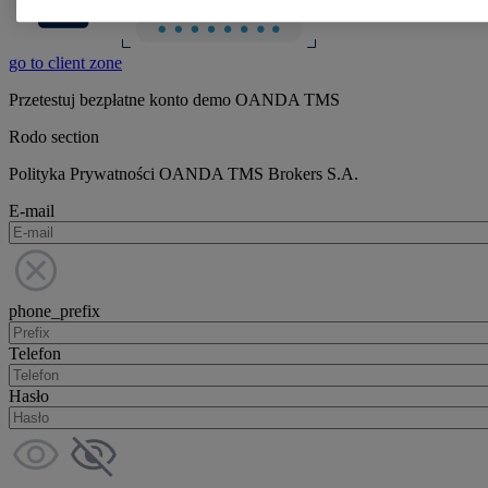
go to client zone
Przetestuj bezpłatne konto demo OANDA TMS
Rodo section
Polityka Prywatności OANDA TMS Brokers S.A.
E-mail
phone_prefix
Telefon
Hasło