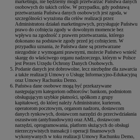
marketingu, nie będziemy mogli przetwarzać Państwa danych
osobowych do takich celów. W przypadku, gdy podstawą
przetwarzania Państwa danych osobowych jest zgoda, w
szczególności wyrażona dla celów realizacji przez
Administratora działań marketingowych, przysługuje Państwu
prawo do cofnięcia zgody w dowolnym momencie bez
wpływu na zgodność z prawem przetwarzania, którego
dokonano na podstawie zgody przed jej cofnięciem. W
przypadku uznania, że Państwa dane są przetwarzane
niezgodnie z wymogami prawnymi, możecie Państwo wnieść
skargę do właściwego organu nadzorczego, którym w Polsce
jest Prezes Urzędu Ochrony Danych Osobowych.
Podanie danych jest dobrowolne, lecz niezbędne dla zawarcia
a także realizacji Umowy o Usługę Informacyjno-Edukacyjną
oraz Umowy Rachunku Demo.
Państwa dane osobowe mogą być przekazywane
następującym kategoriom odbiorców: bankom, podmiotom
obsługującym szybkie płatności, spółkom z grupy
kapitałowej, do której należy Administrator, kurierom,
operatorom pocztowym, organom nadzoru, dostawcom
danych rynkowych, dostawcom narzędzi do przeciwdziałania
oszustwom (antyfraudowym) oraz AML, dostawcom
narzędzi, oprogramowania, platform służących do obsługi
nierzeczywistych transakcji i operacji finansowych
wykonywanych w toku realizacji Umowy Rachunku Demo,