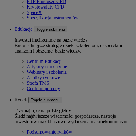
ETF Fundusze CFD
Kryptowaluty CFD
SpaceX
Specyfikacja instrumentów
Edukacja
Toggle submenu
Inwestuj inteligentnie na bazie wiedzy.
Buduj silniejsze strategie dzięki szkoleniom, eksperckim
analizom i obszernej bazie wiedzy.
Centrum Edukacji
Artykuły edukacyjne
Webinary i szkolenia
Analizy rynkowe
Strefa TMS
Centrum pomocy
Rynek
Toggle submenu
Trzymaj rękę na pulsie giełdy.
Śledź najświeższe wiadomości gospodarcze, nastroje
inwestorów oraz kluczowe wydarzenia makroekonomiczne.
Podsumowanie rynków