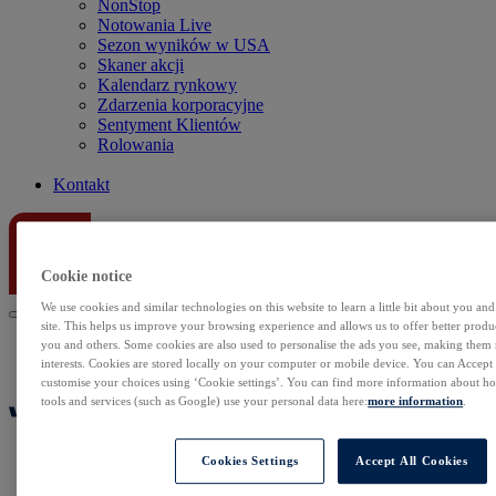
NonStop
Notowania Live
Sezon wyników w USA
Skaner akcji
Kalendarz rynkowy
Zdarzenia korporacyjne
Sentyment Klientów
Rolowania
Kontakt
Cookie notice
We use cookies and similar technologies on this website to learn a little bit about you an
site. This helps us improve your browsing experience and allows us to offer better produc
you and others. Some cookies are also used to personalise the ads you see, making them
interests. Cookies are stored locally on your computer or mobile device. You can Accept o
customise your choices using ‘Cookie settings’. You can find more information about 
tools and services (such as Google) use your personal data here:
more information
.
Cookies Settings
Accept All Cookies