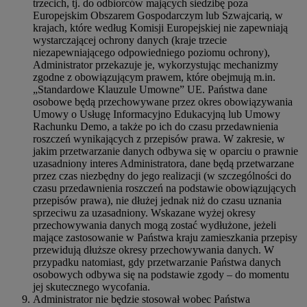
trzecich, tj. do odbiorców mających siedzibę poza
Europejskim Obszarem Gospodarczym lub Szwajcarią, w
krajach, które według Komisji Europejskiej nie zapewniają
wystarczającej ochrony danych (kraje trzecie
niezapewniającego odpowiedniego poziomu ochrony),
Administrator przekazuje je, wykorzystując mechanizmy
zgodne z obowiązującym prawem, które obejmują m.in.
„Standardowe Klauzule Umowne” UE. Państwa dane
osobowe będą przechowywane przez okres obowiązywania
Umowy o Usługę Informacyjno Edukacyjną lub Umowy
Rachunku Demo, a także po ich do czasu przedawnienia
roszczeń wynikających z przepisów prawa. W zakresie, w
jakim przetwarzanie danych odbywa się w oparciu o prawnie
uzasadniony interes Administratora, dane będą przetwarzane
przez czas niezbędny do jego realizacji (w szczególności do
czasu przedawnienia roszczeń na podstawie obowiązujących
przepisów prawa), nie dłużej jednak niż do czasu uznania
sprzeciwu za uzasadniony. Wskazane wyżej okresy
przechowywania danych mogą zostać wydłużone, jeżeli
mające zastosowanie w Państwa kraju zamieszkania przepisy
przewidują dłuższe okresy przechowywania danych. W
przypadku natomiast, gdy przetwarzanie Państwa danych
osobowych odbywa się na podstawie zgody – do momentu
jej skutecznego wycofania.
Administrator nie będzie stosował wobec Państwa