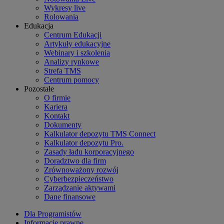
Wykresy live
Rolowania
Edukacja
Centrum Edukacji
Artykuły edukacyjne
Webinary i szkolenia
Analizy rynkowe
Strefa TMS
Centrum pomocy
Pozostałe
O firmie
Kariera
Kontakt
Dokumenty
Kalkulator depozytu TMS Connect
Kalkulator depozytu Pro.
Zasady ładu korporacyjnego
Doradztwo dla firm
Zrównoważony rozwój
Cyberbezpieczeństwo
Zarządzanie aktywami
Dane finansowe
Dla Programistów
Informacje prawne