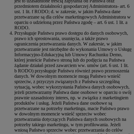
jest to uzasadnione treścią zapytania od Państwa oraz
przedmiotem działalności gospodarczej Administratora- art. 6
ust. 1 lit. f RODO; d. w zakresie, w jakim Państwa dane
przetwarzane są dla celów marketingowych Administratora w
oparciu o udzieloną przez Państwa zgodę – art. 6 ust. 1 lit. a
RODO.
Przysługuje Państwu prawo dostępu do danych osobowych,
prawo ich sprostowania, usunięcia, a także prawo
ograniczenia przetwarzania danych. W zakresie, w jakim
przetwarzanie jest niezbędne do wykonania Umowy o Usługę
Informacyjno-Edukacyjną lub Umowy Rachunku Demo,
której jesteście Państwo stroną lub do podjęcia na Państwa
żądanie działań przed zawarciem ww. umów (art. 6 ust. 1 lit.
b RODO) przysługuje Państwu również prawo przenoszenia
danych. W dowolnym momencie mogą Państwo wnieść
sprzeciw, z przyczyn związanych z Państwa szczególną
sytuacją, wobec wykorzystania Państwa danych osobowych,
jeżeli przetwarzamy Państwa dane osobowe w oparciu o swój
prawnie uzasadniony interes, np. w związku z marketingiem
produktów i usług. Jeżeli Państwa dane osobowe są
przetwarzane na potrzeby marketingu, macie Państwo prawo
w dowolnym momencie wnieść sprzeciw wobec
przetwarzania dotyczących Państwa danych osobowych na
potrzeby takiego marketingu, w tym profilowania. Jeżeli
wniosą Państwo sprzeciw wobec przetwarzania do celów