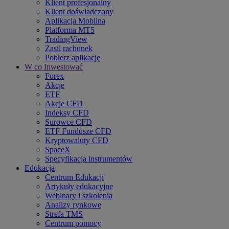
Klient profesjonalny
Klient doświadczony
Aplikacja Mobilna
Platforma MT5
TradingView
Zasil rachunek
Pobierz aplikację
W co Inwestować
Forex
Akcje
ETF
Akcje CFD
Indeksy CFD
Surowce CFD
ETF Fundusze CFD
Kryptowaluty CFD
SpaceX
Specyfikacja instrumentów
Edukacja
Centrum Edukacji
Artykuły edukacyjne
Webinary i szkolenia
Analizy rynkowe
Strefa TMS
Centrum pomocy