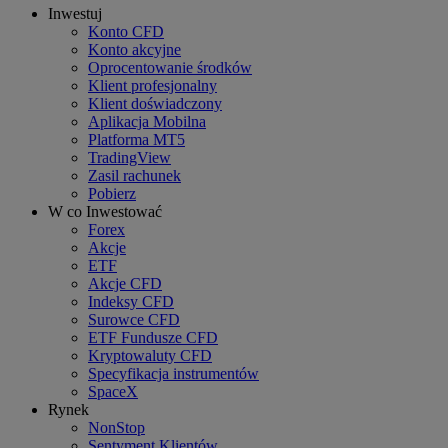
Inwestuj
Konto CFD
Konto akcyjne
Oprocentowanie środków
Klient profesjonalny
Klient doświadczony
Aplikacja Mobilna
Platforma MT5
TradingView
Zasil rachunek
Pobierz
W co Inwestować
Forex
Akcje
ETF
Akcje CFD
Indeksy CFD
Surowce CFD
ETF Fundusze CFD
Kryptowaluty CFD
Specyfikacja instrumentów
SpaceX
Rynek
NonStop
Sentyment Klientów