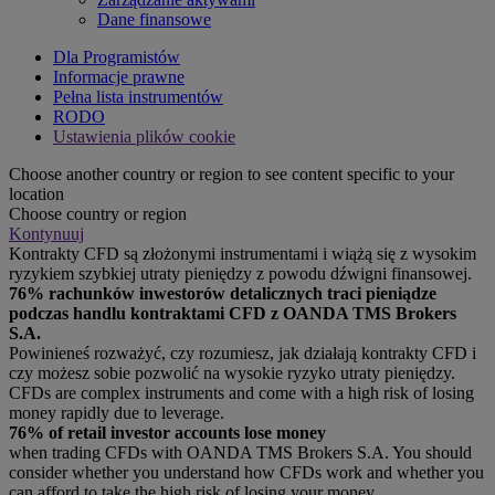
Dane finansowe
Dla Programistów
Informacje prawne
Pełna lista instrumentów
RODO
Ustawienia plików cookie
Choose another country or region to see content specific to your
location
Choose country or region
Kontynuuj
Kontrakty CFD są złożonymi instrumentami i wiążą się z wysokim
ryzykiem szybkiej utraty pieniędzy z powodu dźwigni finansowej.
76% rachunków inwestorów detalicznych traci pieniądze
podczas handlu kontraktami CFD z OANDA TMS Brokers
S.A.
Powinieneś rozważyć, czy rozumiesz, jak działają kontrakty CFD i
czy możesz sobie pozwolić na wysokie ryzyko utraty pieniędzy.
CFDs are complex instruments and come with a high risk of losing
money rapidly due to leverage.
76% of retail investor accounts lose money
when trading CFDs with OANDA TMS Brokers S.A. You should
consider whether you understand how CFDs work and whether you
can afford to take the high risk of losing your money.