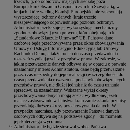
trzecich, tj. do odbiorców mających siedzibę poza
Europejskim Obszarem Gospodarczym lub Szwajcarią, w
krajach, które według Komisji Europejskiej nie zapewniają
wystarczającej ochrony danych (kraje trzecie
niezapewniającego odpowiedniego poziomu ochrony),
Administrator przekazuje je, wykorzystując mechanizmy
zgodne z obowiązującym prawem, które obejmują m.in.
„Standardowe Klauzule Umowne” UE. Państwa dane
osobowe będą przechowywane przez okres obowiązywania
Umowy o Usługę Informacyjno Edukacyjną lub Umowy
Rachunku Demo, a także po ich do czasu przedawnienia
roszczeń wynikających z przepisów prawa. W zakresie, w
jakim przetwarzanie danych odbywa się w oparciu o prawnie
uzasadniony interes Administratora, dane będą przetwarzane
przez czas niezbędny do jego realizacji (w szczególności do
czasu przedawnienia roszczeń na podstawie obowiązujących
przepisów prawa), nie dłużej jednak niż do czasu uznania
sprzeciwu za uzasadniony. Wskazane wyżej okresy
przechowywania danych mogą zostać wydłużone, jeżeli
mające zastosowanie w Państwa kraju zamieszkania przepisy
przewidują dłuższe okresy przechowywania danych. W
przypadku natomiast, gdy przetwarzanie Państwa danych
osobowych odbywa się na podstawie zgody – do momentu
jej skutecznego wycofania.
Administrator nie będzie stosował wobec Państwa