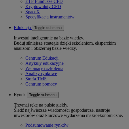
ETF Fundusze CFD
Kryptowaluty CFD
SpaceX
Specyfikacja instrumentów
Edukacja
Toggle submenu
Inwestuj inteligentnie na bazie wiedzy.
Buduj silniejsze strategie dzięki szkoleniom, eksperckim
analizom i obszernej bazie wiedzy.
Centrum Edukacji
Artykuły edukacyjne
Webinary i szkolenia
Analizy rynkowe
Strefa TMS
Centrum pomocy
Rynek
Toggle submenu
Trzymaj rękę na pulsie giełdy.
Śledź najświeższe wiadomości gospodarcze, nastroje
inwestorów oraz kluczowe wydarzenia makroekonomiczne.
Podsumowanie rynków