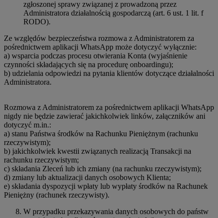
zgłoszonej sprawy związanej z prowadzoną przez
Administratora działalnością gospodarczą (art. 6 ust. 1 lit. f
RODO).
Ze względów bezpieczeństwa rozmowa z Administratorem za
pośrednictwem aplikacji WhatsApp może dotyczyć wyłącznie:
a) wsparcia podczas procesu otwierania Konta (wyjaśnienie
czynności składających się na procedurę onboardingu);
b) udzielania odpowiedzi na pytania klientów dotyczące działalności
Administratora.
Rozmowa z Administratorem za pośrednictwem aplikacji WhatsApp
nigdy nie będzie zawierać jakichkolwiek linków, załączników ani
dotyczyć m.in.:
a) stanu Państwa środków na Rachunku Pieniężnym (rachunku
rzeczywistym);
b) jakichkolwiek kwestii związanych realizacją Transakcji na
rachunku rzeczywistym;
c) składania Zleceń lub ich zmiany (na rachunku rzeczywistym);
d) zmiany lub aktualizacji danych osobowych Klienta;
e) składania dyspozycji wpłaty lub wypłaty środków na Rachunek
Pieniężny (rachunek rzeczywisty).
W przypadku przekazywania danych osobowych do państw