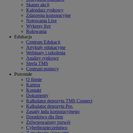
Skaner akcji
Kalendarz rynkowy
Zdarzenia korporacyjne
Notowania Live
Wykresy live
Rolowania
Edukacja
Centrum Edukacji
Artykuły edukacyjne
Webinary i szkolenia
Analizy rynkowe
Strefa TMS
Centrum pomocy
Pozostałe
O firmie
Kariera
Kontakt
Dokumenty
Kalkulator depozytu TMS Connect
Kalkulator depozytu Pro.
Zasady ładu korporacyjnego
Doradztwo dla firm
Zrównoważony rozwój
Cyberbezpieczeństwo
Zarządzanie aktywami