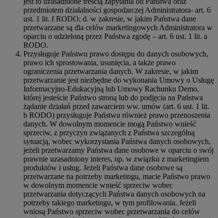
jest to uzasadnione treścią zapytania od Państwa oraz
przedmiotem działalności gospodarczej Administratora- art. 6
ust. 1 lit. f RODO; d. w zakresie, w jakim Państwa dane
przetwarzane są dla celów marketingowych Administratora w
oparciu o udzieloną przez Państwa zgodę – art. 6 ust. 1 lit. a
RODO.
Przysługuje Państwu prawo dostępu do danych osobowych,
prawo ich sprostowania, usunięcia, a także prawo
ograniczenia przetwarzania danych. W zakresie, w jakim
przetwarzanie jest niezbędne do wykonania Umowy o Usługę
Informacyjno-Edukacyjną lub Umowy Rachunku Demo,
której jesteście Państwo stroną lub do podjęcia na Państwa
żądanie działań przed zawarciem ww. umów (art. 6 ust. 1 lit.
b RODO) przysługuje Państwu również prawo przenoszenia
danych. W dowolnym momencie mogą Państwo wnieść
sprzeciw, z przyczyn związanych z Państwa szczególną
sytuacją, wobec wykorzystania Państwa danych osobowych,
jeżeli przetwarzamy Państwa dane osobowe w oparciu o swój
prawnie uzasadniony interes, np. w związku z marketingiem
produktów i usług. Jeżeli Państwa dane osobowe są
przetwarzane na potrzeby marketingu, macie Państwo prawo
w dowolnym momencie wnieść sprzeciw wobec
przetwarzania dotyczących Państwa danych osobowych na
potrzeby takiego marketingu, w tym profilowania. Jeżeli
wniosą Państwo sprzeciw wobec przetwarzania do celów