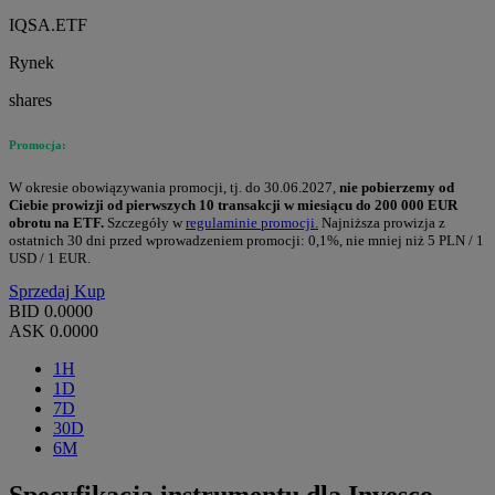
IQSA.ETF
Rynek
shares
Promocja:
W okresie obowiązywania promocji, tj. do 30.06.2027,
nie pobierzemy od
Ciebie prowizji od pierwszych 10 transakcji w miesiącu do 200 000 EUR
obrotu na ETF.
Szczegóły w
regulaminie promocji.
Najniższa prowizja z
ostatnich 30 dni przed wprowadzeniem promocji: 0,1%, nie mniej niż 5 PLN / 1
USD / 1 EUR.
Sprzedaj
Kup
BID
0.0000
ASK
0.0000
1H
1D
7D
30D
6M