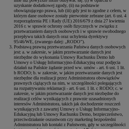
inne niż powyższe może odbywać się: (i) w oparciu o
uzyskanie dodatkowej zgody, (ii) na podstawie
obowiązującego prawa, lub (iii) gdy jest to zgodne z celem, w
którym dane osobowe zostały pierwotnie zebrane (art. 6 ust. 4
rozporządzenia PE i Rady (UE) 2016/679 z dnia 27 kwietnia
2016 r. w sprawie ochrony osób fizycznych w związku z
przetwarzaniem danych osobowych i w sprawie swobodnego
przepływu takich danych oraz uchylenia dyrektywy
95/46/WE, (zwanego dalej: „RODO”).
Podstawą prawną przetwarzania Państwa danych osobowych
jest: a. w zakresie, w jakim przetwarzanie danych jest
niezbędne do wykonania Umowy Rachunku Demo lub
Umowy o Usługę Informacyjno-Edukacyjną oraz podjęcia
działań na Pańskie żądanie przed ww. umów - art. 6 ust. 1 lit.
b RODO; b. w zakresie, w jakim przetwarzanie danych jest
niezbędne dla realizacji przez Administratora obowiązków
prawnych ciążących na nim, w szczególności polegających
na rozpatrywaniu reklamacji - art. 6 ust. 1 lit. c RODO; c. w
zakresie, w jakim przetwarzanie danych jest niezbędne do
realizacji celów wynikających z prawnie uzasadnionych
interesów Administratora, takich jak dochodzenie roszczeń
wynikających z zawartej Umowy o Usługę Informacyjno-
Edukacyjną lub Umowy Rachunku Demo, bezpieczeństwo,
przeciwdziałanie oszustwom czy marketing bezpośredni
Administratora lub kontakt z Państwem, gdy w szczególności