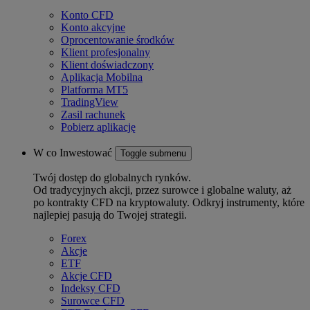
Konto CFD
Konto akcyjne
Oprocentowanie środków
Klient profesjonalny
Klient doświadczony
Aplikacja Mobilna
Platforma MT5
TradingView
Zasil rachunek
Pobierz aplikację
W co Inwestować
Toggle submenu
Twój dostęp do globalnych rynków.
Od tradycyjnych akcji, przez surowce i globalne waluty, aż
po kontrakty CFD na kryptowaluty. Odkryj instrumenty, które
najlepiej pasują do Twojej strategii.
Forex
Akcje
ETF
Akcje CFD
Indeksy CFD
Surowce CFD