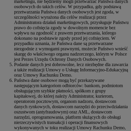
marketingu, nie będziemy mogli przetwarzać Państwa danych
osobowych do takich celów. W przypadku, gdy podstawą
przetwarzania Państwa danych osobowych jest zgoda, w
szczególności wyrażona dla celów realizacji przez
Administratora działań marketingowych, przysługuje Państwu
prawo do cofnięcia zgody w dowolnym momencie bez
wpływu na zgodność z prawem przetwarzania, którego
dokonano na podstawie zgody przed jej cofnięciem. W
przypadku uznania, że Państwa dane są przetwarzane
niezgodnie z wymogami prawnymi, możecie Państwo wnieść
skargę do właściwego organu nadzorczego, którym w Polsce
jest Prezes Urzędu Ochrony Danych Osobowych.
Podanie danych jest dobrowolne, lecz niezbędne dla zawarcia
a także realizacji Umowy o Usługę Informacyjno-Edukacyjną
oraz Umowy Rachunku Demo.
Państwa dane osobowe mogą być przekazywane
następującym kategoriom odbiorców: bankom, podmiotom
obsługującym szybkie płatności, spółkom z grupy
kapitałowej, do której należy Administrator, kurierom,
operatorom pocztowym, organom nadzoru, dostawcom
danych rynkowych, dostawcom narzędzi do przeciwdziałania
oszustwom (antyfraudowym) oraz AML, dostawcom
narzędzi, oprogramowania, platform służących do obsługi
nierzeczywistych transakcji i operacji finansowych
wykonywanych w toku realizacji Umowy Rachunku Demo,