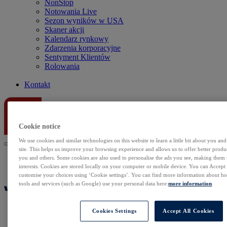
NonStop
Notowania Live
Sezon wyników w USA
Skaner akcji
Kalendarz rynkowy
Zdarzenia korporacyjne
Sentyment Klientów
Rolowania
Kontakt
Cookie notice
We use cookies and similar technologies on this website to learn a little bit about you an
site. This helps us improve your browsing experience and allows us to offer better produc
you and others. Some cookies are also used to personalise the ads you see, making them
interests. Cookies are stored locally on your computer or mobile device. You can Accept o
customise your choices using ‘Cookie settings’. You can find more information about 
tools and services (such as Google) use your personal data here:
more information
.
Cookies Settings
Accept All Cookies