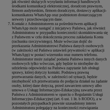
jak również służących wysyłaniu informacji handlowych
środkami komunikacji elektronicznej, doradcom prawnym,
firmom audytorskim, firmom doradczym, dostawcy aplikacji-
komunikatora WhatsApp oraz podmiotom dostarczającym
serwery i przechowującym dane.
Kontakt z Administratorem za pośrednictwem aplikacji
WhatsApp może nastąpić z inicjatywy Państwa, jak również
Administratora w przypadku konieczności skontaktowania się
z Państwem w celu dokończenia procesu zakładania Konta
(rachunku rzeczywistego). Może wówczas dojść do
przekazania Administratorowi Państwa danych osobowych
(w zależności od Państwa ustawień prywatności w aplikacji
WhatsApp) w postaci wizerunku oraz numeru telefonu.
Administrator może zażądać podania Państwa innych danych
osobowych tylko wówczas, gdy będzie to niezbędne do
udzielenia odpowiedzi na Państwa zapytanie lub obsługi
sprawy, której dotyczy kontakt. Podstawą prawną
przetwarzania danych, w zależności od sytuacji, będzie
niezbędność ich przetwarzania do podjęcia działań na żądanie
osoby, której dane dotyczą, przed zawarciem umowy albo
umowa o Usługę Informacyjno-Edukacyjną zawarta przez
Państwa z Administratorem w oparciu o Regulamin Usługi
Informacyjno-Edukacyjnej (art. 6 ust. 1 lit. b RODO), a w
pozostałych przypadkach prawnie uzasadniony interes
Administratora polegający na konieczności rozwiązania