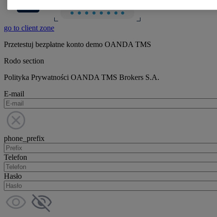
go to client zone
Przetestuj bezpłatne konto demo OANDA TMS
Rodo section
Polityka Prywatności OANDA TMS Brokers S.A.
E-mail
phone_prefix
Telefon
Hasło