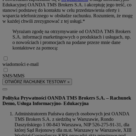
Edukacyjnej OANDA TMS Brokers S.A. i akceptuję jego treść, co
stanowi podstawę do kontaktu w celu przedstawienia oferty i
wsparcia telefonicznego w obsłudze rachunku. Rozumiem, że mogę
w każdej chwili zrezygnować z tej usługi.*
Wyrażam zgodę na otrzymywanie od OANDA TMS Brokers
S.A. informacji marketingowych o produktach i usługach, np.
o nowościach i promocjach na podane przeze mnie dane
kontaktowe za pomocą:
wiadomości e-mail
SMS/MMS
OTWÓRZ RACHUNEK TESTOWY »
Polityka Prywatności OANDA TMS Brokers S.A. – Rachunek
Demo, Usługa Informacyjno- Edukacyjna
Administratorem Państwa danych osobowych jest OANDA
TMS Brokers S.A. z siedzibą w Warszawie, Rondo
Daszyńskiego 1 00-843 Warszawa, NIP 526-275-91-31, dla
której Sąd Rejonowy dla m.st. Warszawy w Warszawie, XIII
Wydział Gospodarczy KRS prowadzi akta rejestrowe pod