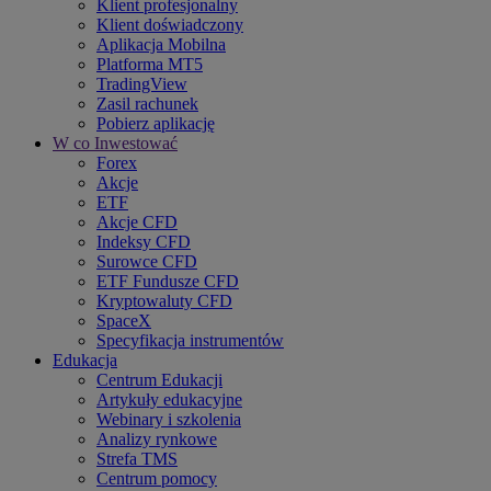
Klient profesjonalny
Klient doświadczony
Aplikacja Mobilna
Platforma MT5
TradingView
Zasil rachunek
Pobierz aplikację
W co Inwestować
Forex
Akcje
ETF
Akcje CFD
Indeksy CFD
Surowce CFD
ETF Fundusze CFD
Kryptowaluty CFD
SpaceX
Specyfikacja instrumentów
Edukacja
Centrum Edukacji
Artykuły edukacyjne
Webinary i szkolenia
Analizy rynkowe
Strefa TMS
Centrum pomocy