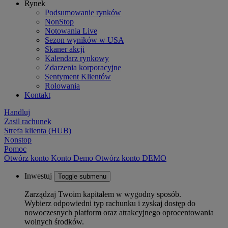
Rynek
Podsumowanie rynków
NonStop
Notowania Live
Sezon wyników w USA
Skaner akcji
Kalendarz rynkowy
Zdarzenia korporacyjne
Sentyment Klientów
Rolowania
Kontakt
Handluj
Zasil rachunek
Strefa klienta (HUB)
Nonstop
Pomoc
Otwórz konto
Konto
Demo
Otwórz konto DEMO
Inwestuj
Toggle submenu
Zarządzaj Twoim kapitałem w wygodny sposób.
Wybierz odpowiedni typ rachunku i zyskaj dostęp do
nowoczesnych platform oraz atrakcyjnego oprocentowania
wolnych środków.