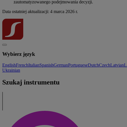
zautomatyzowanego podejmowania decyzji.
Data ostatniej aktualizacji: 4 marca 2026 r.
Wybierz język
English
French
Italian
Spanish
German
Portuguese
Dutch
Czech
Latvian
L
Ukrainian
Szukaj instrumentu