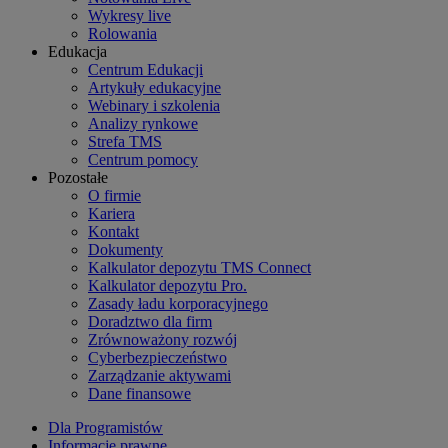
Wykresy live
Rolowania
Edukacja
Centrum Edukacji
Artykuły edukacyjne
Webinary i szkolenia
Analizy rynkowe
Strefa TMS
Centrum pomocy
Pozostałe
O firmie
Kariera
Kontakt
Dokumenty
Kalkulator depozytu TMS Connect
Kalkulator depozytu Pro.
Zasady ładu korporacyjnego
Doradztwo dla firm
Zrównoważony rozwój
Cyberbezpieczeństwo
Zarządzanie aktywami
Dane finansowe
Dla Programistów
Informacje prawne