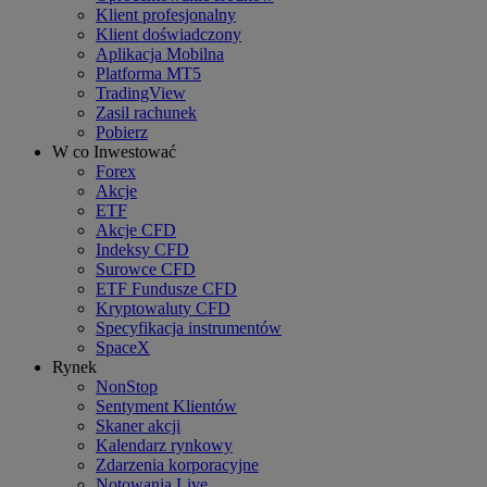
Klient profesjonalny
Klient doświadczony
Aplikacja Mobilna
Platforma MT5
TradingView
Zasil rachunek
Pobierz
W co Inwestować
Forex
Akcje
ETF
Akcje CFD
Indeksy CFD
Surowce CFD
ETF Fundusze CFD
Kryptowaluty CFD
Specyfikacja instrumentów
SpaceX
Rynek
NonStop
Sentyment Klientów
Skaner akcji
Kalendarz rynkowy
Zdarzenia korporacyjne
Notowania Live