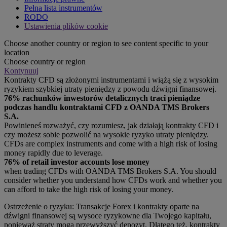
Pełna lista instrumentów
RODO
Ustawienia plików cookie
Choose another country or region to see content specific to your
location
Choose country or region
Kontynuuj
Kontrakty CFD są złożonymi instrumentami i wiążą się z wysokim
ryzykiem szybkiej utraty pieniędzy z powodu dźwigni finansowej.
76% rachunków inwestorów detalicznych traci pieniądze
podczas handlu kontraktami CFD z OANDA TMS Brokers
S.A.
Powinieneś rozważyć, czy rozumiesz, jak działają kontrakty CFD i
czy możesz sobie pozwolić na wysokie ryzyko utraty pieniędzy.
CFDs are complex instruments and come with a high risk of losing
money rapidly due to leverage.
76% of retail investor accounts lose money
when trading CFDs with OANDA TMS Brokers S.A. You should
consider whether you understand how CFDs work and whether you
can afford to take the high risk of losing your money.
Ostrzeżenie o ryzyku: Transakcje Forex i kontrakty oparte na
dźwigni finansowej są wysoce ryzykowne dla Twojego kapitału,
ponieważ straty mogą przewyższyć depozyt. Dlatego też, kontrakty