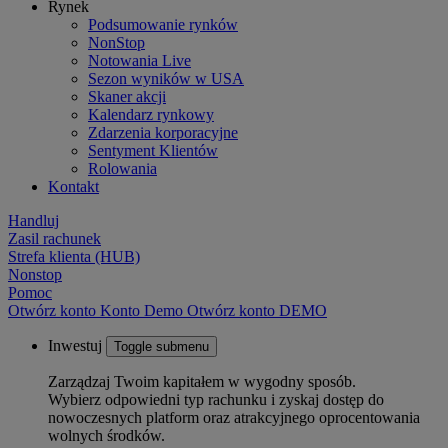
Rynek
Podsumowanie rynków
NonStop
Notowania Live
Sezon wyników w USA
Skaner akcji
Kalendarz rynkowy
Zdarzenia korporacyjne
Sentyment Klientów
Rolowania
Kontakt
Handluj
Zasil rachunek
Strefa klienta (HUB)
Nonstop
Pomoc
Otwórz konto
Konto
Demo
Otwórz konto DEMO
Inwestuj
Toggle submenu
Zarządzaj Twoim kapitałem w wygodny sposób.
Wybierz odpowiedni typ rachunku i zyskaj dostęp do
nowoczesnych platform oraz atrakcyjnego oprocentowania
wolnych środków.