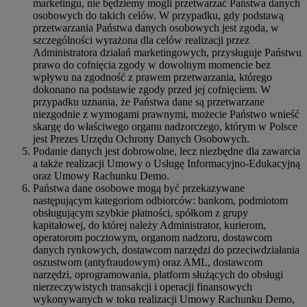
marketingu, nie będziemy mogli przetwarzać Państwa danych
osobowych do takich celów. W przypadku, gdy podstawą
przetwarzania Państwa danych osobowych jest zgoda, w
szczególności wyrażona dla celów realizacji przez
Administratora działań marketingowych, przysługuje Państwu
prawo do cofnięcia zgody w dowolnym momencie bez
wpływu na zgodność z prawem przetwarzania, którego
dokonano na podstawie zgody przed jej cofnięciem. W
przypadku uznania, że Państwa dane są przetwarzane
niezgodnie z wymogami prawnymi, możecie Państwo wnieść
skargę do właściwego organu nadzorczego, którym w Polsce
jest Prezes Urzędu Ochrony Danych Osobowych.
Podanie danych jest dobrowolne, lecz niezbędne dla zawarcia
a także realizacji Umowy o Usługę Informacyjno-Edukacyjną
oraz Umowy Rachunku Demo.
Państwa dane osobowe mogą być przekazywane
następującym kategoriom odbiorców: bankom, podmiotom
obsługującym szybkie płatności, spółkom z grupy
kapitałowej, do której należy Administrator, kurierom,
operatorom pocztowym, organom nadzoru, dostawcom
danych rynkowych, dostawcom narzędzi do przeciwdziałania
oszustwom (antyfraudowym) oraz AML, dostawcom
narzędzi, oprogramowania, platform służących do obsługi
nierzeczywistych transakcji i operacji finansowych
wykonywanych w toku realizacji Umowy Rachunku Demo,