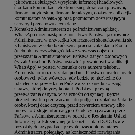
jak również służących wysyłaniu informacji handlowych
środkami komunikacji elektronicznej, doradcom prawnym,
firmom audytorskim, firmom doradczym, dostawcy aplikacji-
komunikatora WhatsApp oraz podmiotom dostarczającym
serwery i przechowującym dane.
Kontakt z Administratorem za pośrednictwem aplikacji
WhatsApp może nastąpić z inicjatywy Państwa, jak również
Administratora w przypadku konieczności skontaktowania się
z Państwem w celu dokończenia procesu zakładania Konta
(rachunku rzeczywistego). Może wówczas dojść do
przekazania Administratorowi Państwa danych osobowych
(w zależności od Państwa ustawień prywatności w aplikacji
WhatsApp) w postaci wizerunku oraz numeru telefonu.
Administrator może zażądać podania Państwa innych danych
osobowych tylko wówczas, gdy będzie to niezbędne do
udzielenia odpowiedzi na Państwa zapytanie lub obsługi
sprawy, której dotyczy kontakt. Podstawą prawną
przetwarzania danych, w zależności od sytuacji, będzie
niezbędność ich przetwarzania do podjęcia działań na żądanie
osoby, której dane dotyczą, przed zawarciem umowy albo
umowa o Usługę Informacyjno-Edukacyjną zawarta przez
Państwa z Administratorem w oparciu o Regulamin Usługi
Informacyjno-Edukacyjnej (art. 6 ust. 1 lit. b RODO), a w
pozostałych przypadkach prawnie uzasadniony interes
Administratora polegający na konieczności rozwiązania