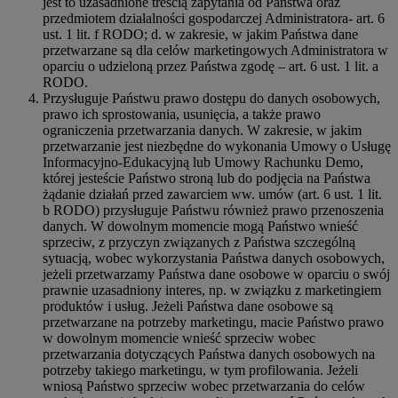
jest to uzasadnione treścią zapytania od Państwa oraz
przedmiotem działalności gospodarczej Administratora- art. 6
ust. 1 lit. f RODO; d. w zakresie, w jakim Państwa dane
przetwarzane są dla celów marketingowych Administratora w
oparciu o udzieloną przez Państwa zgodę – art. 6 ust. 1 lit. a
RODO.
Przysługuje Państwu prawo dostępu do danych osobowych,
prawo ich sprostowania, usunięcia, a także prawo
ograniczenia przetwarzania danych. W zakresie, w jakim
przetwarzanie jest niezbędne do wykonania Umowy o Usługę
Informacyjno-Edukacyjną lub Umowy Rachunku Demo,
której jesteście Państwo stroną lub do podjęcia na Państwa
żądanie działań przed zawarciem ww. umów (art. 6 ust. 1 lit.
b RODO) przysługuje Państwu również prawo przenoszenia
danych. W dowolnym momencie mogą Państwo wnieść
sprzeciw, z przyczyn związanych z Państwa szczególną
sytuacją, wobec wykorzystania Państwa danych osobowych,
jeżeli przetwarzamy Państwa dane osobowe w oparciu o swój
prawnie uzasadniony interes, np. w związku z marketingiem
produktów i usług. Jeżeli Państwa dane osobowe są
przetwarzane na potrzeby marketingu, macie Państwo prawo
w dowolnym momencie wnieść sprzeciw wobec
przetwarzania dotyczących Państwa danych osobowych na
potrzeby takiego marketingu, w tym profilowania. Jeżeli
wniosą Państwo sprzeciw wobec przetwarzania do celów