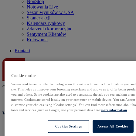
NonStop
Notowania Live
Sezon wyników w USA
Skaner akcji
Kalendarz rynkowy
Zdarzenia korporacyjne
Sentyment Klientów
Rolowania
Kontakt
Cookie notice
We use cookies and similar technologies on this website to learn a little bit about you an
site. This helps us improve your browsing experience and allows us to offer better produc
you and others. Some cookies are also used to personalise the ads you see, making them
interests. Cookies are stored locally on your computer or mobile device. You can Accept o
customise your choices using ‘Cookie settings’. You can find more information about 
tools and services (such as Google) use your personal data here:
more information
.
Cookies Settings
Accept All Cookies