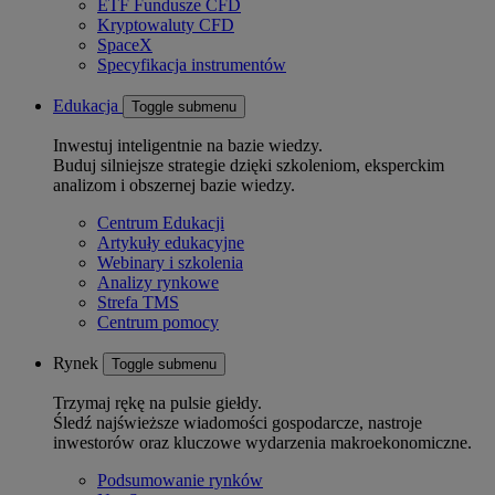
ETF Fundusze CFD
Kryptowaluty CFD
SpaceX
Specyfikacja instrumentów
Edukacja
Toggle submenu
Inwestuj inteligentnie na bazie wiedzy.
Buduj silniejsze strategie dzięki szkoleniom, eksperckim
analizom i obszernej bazie wiedzy.
Centrum Edukacji
Artykuły edukacyjne
Webinary i szkolenia
Analizy rynkowe
Strefa TMS
Centrum pomocy
Rynek
Toggle submenu
Trzymaj rękę na pulsie giełdy.
Śledź najświeższe wiadomości gospodarcze, nastroje
inwestorów oraz kluczowe wydarzenia makroekonomiczne.
Podsumowanie rynków