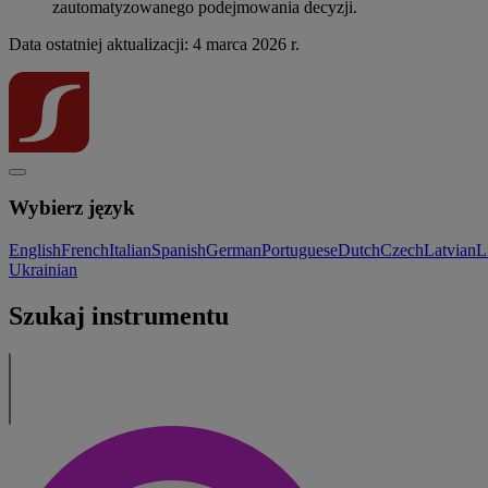
zautomatyzowanego podejmowania decyzji.
Data ostatniej aktualizacji: 4 marca 2026 r.
Wybierz język
English
French
Italian
Spanish
German
Portuguese
Dutch
Czech
Latvian
L
Ukrainian
Szukaj instrumentu