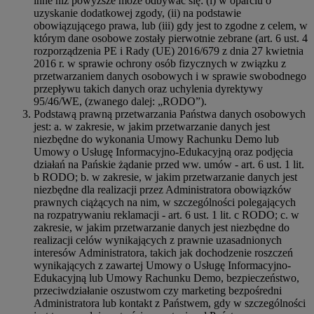
inne niż powyższe może odbywać się: (i) w oparciu o
uzyskanie dodatkowej zgody, (ii) na podstawie
obowiązującego prawa, lub (iii) gdy jest to zgodne z celem, w
którym dane osobowe zostały pierwotnie zebrane (art. 6 ust. 4
rozporządzenia PE i Rady (UE) 2016/679 z dnia 27 kwietnia
2016 r. w sprawie ochrony osób fizycznych w związku z
przetwarzaniem danych osobowych i w sprawie swobodnego
przepływu takich danych oraz uchylenia dyrektywy
95/46/WE, (zwanego dalej: „RODO”).
Podstawą prawną przetwarzania Państwa danych osobowych
jest: a. w zakresie, w jakim przetwarzanie danych jest
niezbędne do wykonania Umowy Rachunku Demo lub
Umowy o Usługę Informacyjno-Edukacyjną oraz podjęcia
działań na Pańskie żądanie przed ww. umów - art. 6 ust. 1 lit.
b RODO; b. w zakresie, w jakim przetwarzanie danych jest
niezbędne dla realizacji przez Administratora obowiązków
prawnych ciążących na nim, w szczególności polegających
na rozpatrywaniu reklamacji - art. 6 ust. 1 lit. c RODO; c. w
zakresie, w jakim przetwarzanie danych jest niezbędne do
realizacji celów wynikających z prawnie uzasadnionych
interesów Administratora, takich jak dochodzenie roszczeń
wynikających z zawartej Umowy o Usługę Informacyjno-
Edukacyjną lub Umowy Rachunku Demo, bezpieczeństwo,
przeciwdziałanie oszustwom czy marketing bezpośredni
Administratora lub kontakt z Państwem, gdy w szczególności