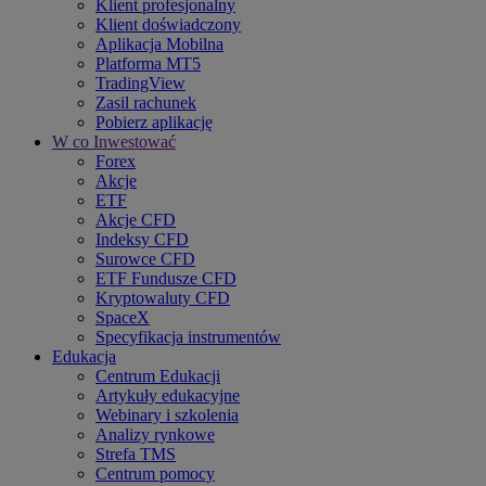
Klient profesjonalny
Klient doświadczony
Aplikacja Mobilna
Platforma MT5
TradingView
Zasil rachunek
Pobierz aplikację
W co Inwestować
Forex
Akcje
ETF
Akcje CFD
Indeksy CFD
Surowce CFD
ETF Fundusze CFD
Kryptowaluty CFD
SpaceX
Specyfikacja instrumentów
Edukacja
Centrum Edukacji
Artykuły edukacyjne
Webinary i szkolenia
Analizy rynkowe
Strefa TMS
Centrum pomocy