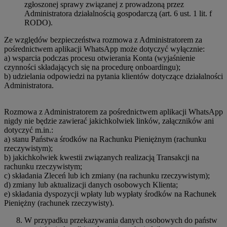
zgłoszonej sprawy związanej z prowadzoną przez
Administratora działalnością gospodarczą (art. 6 ust. 1 lit. f
RODO).
Ze względów bezpieczeństwa rozmowa z Administratorem za
pośrednictwem aplikacji WhatsApp może dotyczyć wyłącznie:
a) wsparcia podczas procesu otwierania Konta (wyjaśnienie
czynności składających się na procedurę onboardingu);
b) udzielania odpowiedzi na pytania klientów dotyczące działalności
Administratora.
Rozmowa z Administratorem za pośrednictwem aplikacji WhatsApp
nigdy nie będzie zawierać jakichkolwiek linków, załączników ani
dotyczyć m.in.:
a) stanu Państwa środków na Rachunku Pieniężnym (rachunku
rzeczywistym);
b) jakichkolwiek kwestii związanych realizacją Transakcji na
rachunku rzeczywistym;
c) składania Zleceń lub ich zmiany (na rachunku rzeczywistym);
d) zmiany lub aktualizacji danych osobowych Klienta;
e) składania dyspozycji wpłaty lub wypłaty środków na Rachunek
Pieniężny (rachunek rzeczywisty).
W przypadku przekazywania danych osobowych do państw