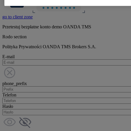
go to client zone
Przetestuj bezpłatne konto demo OANDA TMS
Rodo section
Polityka Prywatności OANDA TMS Brokers S.A.
E-mail
phone_prefix
Telefon
Hasło