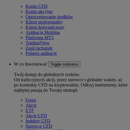
Konto CFD
Konto akcyjne
Oprocentowanie środków
Klient profesjonalny
Klient doświadczony
Aplikacja Mobilna
Platforma MT5
TradingView
Zasil rachunek
Pobierz aplikację
W co Inwestować
Toggle submenu
Twój dostęp do globalnych rynków.
Od tradycyjnych akcji, przez surowce i globalne waluty, aż
po kontrakty CFD na kryptowaluty. Odkryj instrumenty, które
najlepiej pasują do Twojej strategii.
Forex
Akcje
ETF
Akcje CFD
Indeksy CFD
Surowce CFD