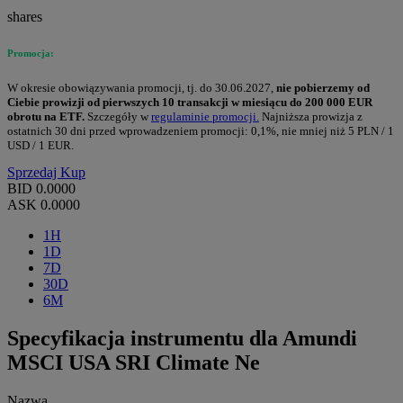
shares
Promocja:
W okresie obowiązywania promocji, tj. do 30.06.2027,
nie pobierzemy od
Ciebie prowizji od pierwszych 10 transakcji w miesiącu do 200 000 EUR
obrotu na ETF.
Szczegóły w
regulaminie promocji.
Najniższa prowizja z
ostatnich 30 dni przed wprowadzeniem promocji: 0,1%, nie mniej niż 5 PLN / 1
USD / 1 EUR.
Sprzedaj
Kup
BID
0.0000
ASK
0.0000
1H
1D
7D
30D
6M
Specyfikacja instrumentu dla Amundi
MSCI USA SRI Climate Ne
Nazwa