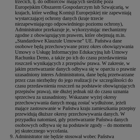
trzecich, tj. do odbiorców mających siedzibę poza
Europejskim Obszarem Gospodarczym lub Szwajcarią, w
krajach, które według Komisji Europejskiej nie zapewniają
wystarczającej ochrony danych (kraje trzecie
niezapewniającego odpowiedniego poziomu ochrony),
Administrator przekazuje je, wykorzystując mechanizmy
zgodne z obowiązującym prawem, które obejmują m.in.
„Standardowe Klauzule Umowne” UE. Państwa dane
osobowe będą przechowywane przez okres obowiązywania
Umowy o Usługę Informacyjno Edukacyjną lub Umowy
Rachunku Demo, a także po ich do czasu przedawnienia
roszczeń wynikających z przepisów prawa. W zakresie, w
jakim przetwarzanie danych odbywa się w oparciu o prawnie
uzasadniony interes Administratora, dane będą przetwarzane
przez czas niezbędny do jego realizacji (w szczególności do
czasu przedawnienia roszczeń na podstawie obowiązujących
przepisów prawa), nie dłużej jednak niż do czasu uznania
sprzeciwu za uzasadniony. Wskazane wyżej okresy
przechowywania danych mogą zostać wydłużone, jeżeli
mające zastosowanie w Państwa kraju zamieszkania przepisy
przewidują dłuższe okresy przechowywania danych. W
przypadku natomiast, gdy przetwarzanie Państwa danych
osobowych odbywa się na podstawie zgody – do momentu
jej skutecznego wycofania.
Administrator nie będzie stosował wobec Państwa