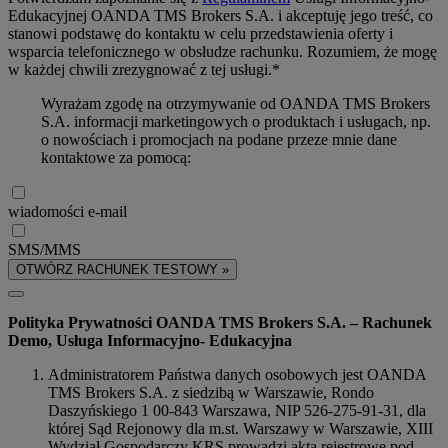
Edukacyjnej OANDA TMS Brokers S.A. i akceptuję jego treść, co
stanowi podstawę do kontaktu w celu przedstawienia oferty i
wsparcia telefonicznego w obsłudze rachunku. Rozumiem, że mogę
w każdej chwili zrezygnować z tej usługi.*
Wyrażam zgodę na otrzymywanie od OANDA TMS Brokers
S.A. informacji marketingowych o produktach i usługach, np.
o nowościach i promocjach na podane przeze mnie dane
kontaktowe za pomocą:
wiadomości e-mail
SMS/MMS
OTWÓRZ RACHUNEK TESTOWY »
Polityka Prywatności OANDA TMS Brokers S.A. – Rachunek
Demo, Usługa Informacyjno- Edukacyjna
Administratorem Państwa danych osobowych jest OANDA
TMS Brokers S.A. z siedzibą w Warszawie, Rondo
Daszyńskiego 1 00-843 Warszawa, NIP 526-275-91-31, dla
której Sąd Rejonowy dla m.st. Warszawy w Warszawie, XIII
Wydział Gospodarczy KRS prowadzi akta rejestrowe pod