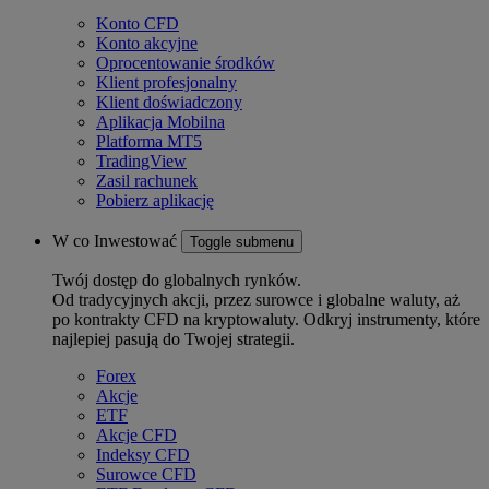
Konto CFD
Konto akcyjne
Oprocentowanie środków
Klient profesjonalny
Klient doświadczony
Aplikacja Mobilna
Platforma MT5
TradingView
Zasil rachunek
Pobierz aplikację
W co Inwestować
Toggle submenu
Twój dostęp do globalnych rynków.
Od tradycyjnych akcji, przez surowce i globalne waluty, aż
po kontrakty CFD na kryptowaluty. Odkryj instrumenty, które
najlepiej pasują do Twojej strategii.
Forex
Akcje
ETF
Akcje CFD
Indeksy CFD
Surowce CFD