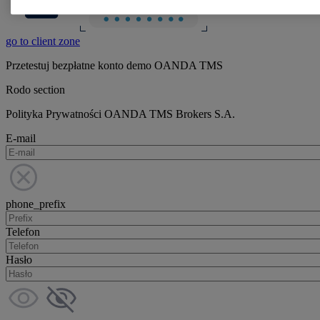
go to client zone
Przetestuj bezpłatne konto demo OANDA TMS
Rodo section
Polityka Prywatności OANDA TMS Brokers S.A.
E-mail
phone_prefix
Telefon
Hasło