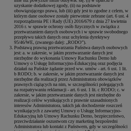
inne niż powyższe może odbywać się: (i) w oparciu o
uzyskanie dodatkowej zgody, (ii) na podstawie
obowiązującego prawa, lub (iii) gdy jest to zgodne z celem, w
którym dane osobowe zostały pierwotnie zebrane (art. 6 ust. 4
rozporządzenia PE i Rady (UE) 2016/679 z dnia 27 kwietnia
2016 r. w sprawie ochrony osób fizycznych w związku z
przetwarzaniem danych osobowych i w sprawie swobodnego
przepływu takich danych oraz uchylenia dyrektywy
95/46/WE, (zwanego dalej: „RODO”).
Podstawą prawną przetwarzania Państwa danych osobowych
jest: a. w zakresie, w jakim przetwarzanie danych jest
niezbędne do wykonania Umowy Rachunku Demo lub
Umowy o Usługę Informacyjno-Edukacyjną oraz podjęcia
działań na Pańskie żądanie przed ww. umów - art. 6 ust. 1 lit.
b RODO; b. w zakresie, w jakim przetwarzanie danych jest
niezbędne dla realizacji przez Administratora obowiązków
prawnych ciążących na nim, w szczególności polegających
na rozpatrywaniu reklamacji - art. 6 ust. 1 lit. c RODO; c. w
zakresie, w jakim przetwarzanie danych jest niezbędne do
realizacji celów wynikających z prawnie uzasadnionych
interesów Administratora, takich jak dochodzenie roszczeń
wynikających z zawartej Umowy o Usługę Informacyjno-
Edukacyjną lub Umowy Rachunku Demo, bezpieczeństwo,
przeciwdziałanie oszustwom czy marketing bezpośredni
Administratora lub kontakt z Państwem, gdy w szczególności