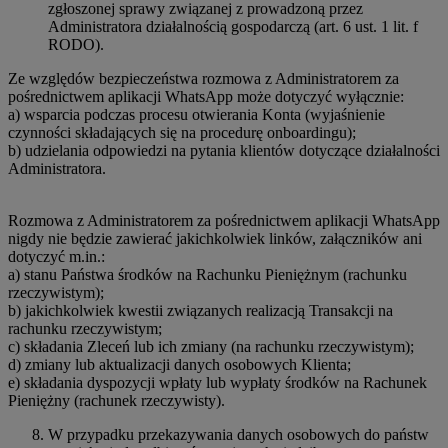
zgłoszonej sprawy związanej z prowadzoną przez
Administratora działalnością gospodarczą (art. 6 ust. 1 lit. f
RODO).
Ze względów bezpieczeństwa rozmowa z Administratorem za
pośrednictwem aplikacji WhatsApp może dotyczyć wyłącznie:
a) wsparcia podczas procesu otwierania Konta (wyjaśnienie
czynności składających się na procedurę onboardingu);
b) udzielania odpowiedzi na pytania klientów dotyczące działalności
Administratora.
Rozmowa z Administratorem za pośrednictwem aplikacji WhatsApp
nigdy nie będzie zawierać jakichkolwiek linków, załączników ani
dotyczyć m.in.:
a) stanu Państwa środków na Rachunku Pieniężnym (rachunku
rzeczywistym);
b) jakichkolwiek kwestii związanych realizacją Transakcji na
rachunku rzeczywistym;
c) składania Zleceń lub ich zmiany (na rachunku rzeczywistym);
d) zmiany lub aktualizacji danych osobowych Klienta;
e) składania dyspozycji wpłaty lub wypłaty środków na Rachunek
Pieniężny (rachunek rzeczywisty).
W przypadku przekazywania danych osobowych do państw