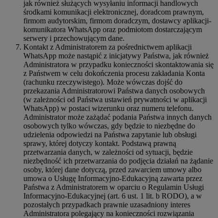
jak również służących wysyłaniu informacji handlowych
środkami komunikacji elektronicznej, doradcom prawnym,
firmom audytorskim, firmom doradczym, dostawcy aplikacji-
komunikatora WhatsApp oraz podmiotom dostarczającym
serwery i przechowującym dane.
Kontakt z Administratorem za pośrednictwem aplikacji
WhatsApp może nastąpić z inicjatywy Państwa, jak również
Administratora w przypadku konieczności skontaktowania się
z Państwem w celu dokończenia procesu zakładania Konta
(rachunku rzeczywistego). Może wówczas dojść do
przekazania Administratorowi Państwa danych osobowych
(w zależności od Państwa ustawień prywatności w aplikacji
WhatsApp) w postaci wizerunku oraz numeru telefonu.
Administrator może zażądać podania Państwa innych danych
osobowych tylko wówczas, gdy będzie to niezbędne do
udzielenia odpowiedzi na Państwa zapytanie lub obsługi
sprawy, której dotyczy kontakt. Podstawą prawną
przetwarzania danych, w zależności od sytuacji, będzie
niezbędność ich przetwarzania do podjęcia działań na żądanie
osoby, której dane dotyczą, przed zawarciem umowy albo
umowa o Usługę Informacyjno-Edukacyjną zawarta przez
Państwa z Administratorem w oparciu o Regulamin Usługi
Informacyjno-Edukacyjnej (art. 6 ust. 1 lit. b RODO), a w
pozostałych przypadkach prawnie uzasadniony interes
Administratora polegający na konieczności rozwiązania