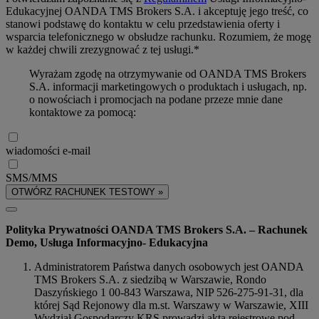
Edukacyjnej OANDA TMS Brokers S.A. i akceptuję jego treść, co
stanowi podstawę do kontaktu w celu przedstawienia oferty i
wsparcia telefonicznego w obsłudze rachunku. Rozumiem, że mogę
w każdej chwili zrezygnować z tej usługi.*
Wyrażam zgodę na otrzymywanie od OANDA TMS Brokers
S.A. informacji marketingowych o produktach i usługach, np.
o nowościach i promocjach na podane przeze mnie dane
kontaktowe za pomocą:
wiadomości e-mail
SMS/MMS
OTWÓRZ RACHUNEK TESTOWY »
Polityka Prywatności OANDA TMS Brokers S.A. – Rachunek
Demo, Usługa Informacyjno- Edukacyjna
Administratorem Państwa danych osobowych jest OANDA
TMS Brokers S.A. z siedzibą w Warszawie, Rondo
Daszyńskiego 1 00-843 Warszawa, NIP 526-275-91-31, dla
której Sąd Rejonowy dla m.st. Warszawy w Warszawie, XIII
Wydział Gospodarczy KRS prowadzi akta rejestrowe pod