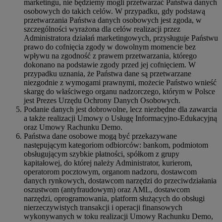
marketingu, nie będziemy mogli przetwarzać Państwa danych
osobowych do takich celów. W przypadku, gdy podstawą
przetwarzania Państwa danych osobowych jest zgoda, w
szczególności wyrażona dla celów realizacji przez
Administratora działań marketingowych, przysługuje Państwu
prawo do cofnięcia zgody w dowolnym momencie bez
wpływu na zgodność z prawem przetwarzania, którego
dokonano na podstawie zgody przed jej cofnięciem. W
przypadku uznania, że Państwa dane są przetwarzane
niezgodnie z wymogami prawnymi, możecie Państwo wnieść
skargę do właściwego organu nadzorczego, którym w Polsce
jest Prezes Urzędu Ochrony Danych Osobowych.
Podanie danych jest dobrowolne, lecz niezbędne dla zawarcia
a także realizacji Umowy o Usługę Informacyjno-Edukacyjną
oraz Umowy Rachunku Demo.
Państwa dane osobowe mogą być przekazywane
następującym kategoriom odbiorców: bankom, podmiotom
obsługującym szybkie płatności, spółkom z grupy
kapitałowej, do której należy Administrator, kurierom,
operatorom pocztowym, organom nadzoru, dostawcom
danych rynkowych, dostawcom narzędzi do przeciwdziałania
oszustwom (antyfraudowym) oraz AML, dostawcom
narzędzi, oprogramowania, platform służących do obsługi
nierzeczywistych transakcji i operacji finansowych
wykonywanych w toku realizacji Umowy Rachunku Demo,