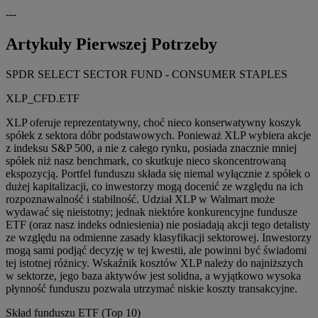
---
Artykuły Pierwszej Potrzeby
SPDR SELECT SECTOR FUND - CONSUMER STAPLES
XLP_CFD.ETF
XLP oferuje reprezentatywny, choć nieco konserwatywny koszyk
spółek z sektora dóbr podstawowych. Ponieważ XLP wybiera akcje
z indeksu S&P 500, a nie z całego rynku, posiada znacznie mniej
spółek niż nasz benchmark, co skutkuje nieco skoncentrowaną
ekspozycją. Portfel funduszu składa się niemal wyłącznie z spółek o
dużej kapitalizacji, co inwestorzy mogą docenić ze względu na ich
rozpoznawalność i stabilność. Udział XLP w Walmart może
wydawać się nieistotny; jednak niektóre konkurencyjne fundusze
ETF (oraz nasz indeks odniesienia) nie posiadają akcji tego detalisty
ze względu na odmienne zasady klasyfikacji sektorowej. Inwestorzy
mogą sami podjąć decyzję w tej kwestii, ale powinni być świadomi
tej istotnej różnicy. Wskaźnik kosztów XLP należy do najniższych
w sektorze, jego baza aktywów jest solidna, a wyjątkowo wysoka
płynność funduszu pozwala utrzymać niskie koszty transakcyjne.
Skład funduszu ETF (Top 10)