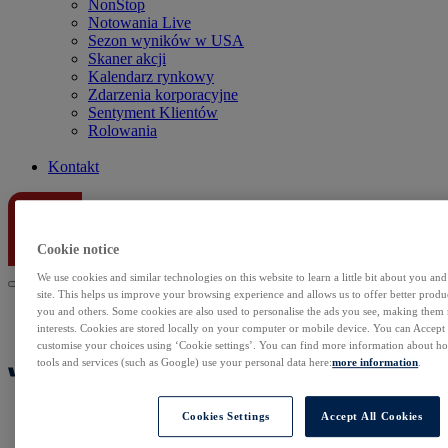
NonStop
Notowania Live
Sezon wyników w USA
Skaner akcji
Kalendarz rynkowy
Zdarzenia korporacyjne
Sentyment Klientów
Rolowania
Kontakt
Cookie notice
We use cookies and similar technologies on this website to learn a little bit about you an
site. This helps us improve your browsing experience and allows us to offer better produc
you and others. Some cookies are also used to personalise the ads you see, making them
interests. Cookies are stored locally on your computer or mobile device. You can Accept o
customise your choices using ‘Cookie settings’. You can find more information about 
tools and services (such as Google) use your personal data here:
more information
.
Cookies Settings
Accept All Cookies