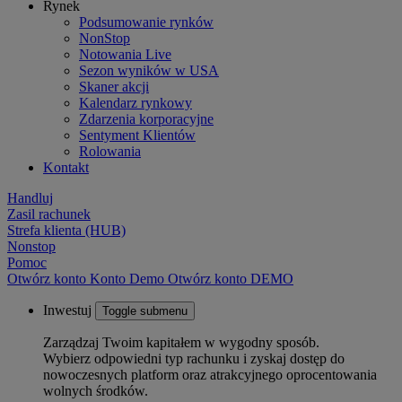
Rynek
Podsumowanie rynków
NonStop
Notowania Live
Sezon wyników w USA
Skaner akcji
Kalendarz rynkowy
Zdarzenia korporacyjne
Sentyment Klientów
Rolowania
Kontakt
Handluj
Zasil rachunek
Strefa klienta (HUB)
Nonstop
Pomoc
Otwórz konto
Konto
Demo
Otwórz konto DEMO
Inwestuj
Toggle submenu
Zarządzaj Twoim kapitałem w wygodny sposób.
Wybierz odpowiedni typ rachunku i zyskaj dostęp do
nowoczesnych platform oraz atrakcyjnego oprocentowania
wolnych środków.