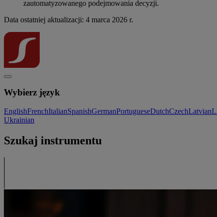
zautomatyzowanego podejmowania decyzji.
Data ostatniej aktualizacji: 4 marca 2026 r.
Wybierz język
English
French
Italian
Spanish
German
Portuguese
Dutch
Czech
Latvian
L
Ukrainian
Szukaj instrumentu