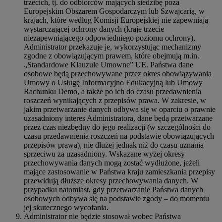
trzecich, tj. do odbiorców mających siedzibę poza
Europejskim Obszarem Gospodarczym lub Szwajcarią, w
krajach, które według Komisji Europejskiej nie zapewniają
wystarczającej ochrony danych (kraje trzecie
niezapewniającego odpowiedniego poziomu ochrony),
Administrator przekazuje je, wykorzystując mechanizmy
zgodne z obowiązującym prawem, które obejmują m.in.
„Standardowe Klauzule Umowne” UE. Państwa dane
osobowe będą przechowywane przez okres obowiązywania
Umowy o Usługę Informacyjno Edukacyjną lub Umowy
Rachunku Demo, a także po ich do czasu przedawnienia
roszczeń wynikających z przepisów prawa. W zakresie, w
jakim przetwarzanie danych odbywa się w oparciu o prawnie
uzasadniony interes Administratora, dane będą przetwarzane
przez czas niezbędny do jego realizacji (w szczególności do
czasu przedawnienia roszczeń na podstawie obowiązujących
przepisów prawa), nie dłużej jednak niż do czasu uznania
sprzeciwu za uzasadniony. Wskazane wyżej okresy
przechowywania danych mogą zostać wydłużone, jeżeli
mające zastosowanie w Państwa kraju zamieszkania przepisy
przewidują dłuższe okresy przechowywania danych. W
przypadku natomiast, gdy przetwarzanie Państwa danych
osobowych odbywa się na podstawie zgody – do momentu
jej skutecznego wycofania.
Administrator nie będzie stosował wobec Państwa