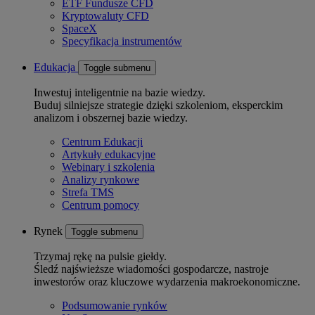
ETF Fundusze CFD
Kryptowaluty CFD
SpaceX
Specyfikacja instrumentów
Edukacja
Toggle submenu
Inwestuj inteligentnie na bazie wiedzy.
Buduj silniejsze strategie dzięki szkoleniom, eksperckim
analizom i obszernej bazie wiedzy.
Centrum Edukacji
Artykuły edukacyjne
Webinary i szkolenia
Analizy rynkowe
Strefa TMS
Centrum pomocy
Rynek
Toggle submenu
Trzymaj rękę na pulsie giełdy.
Śledź najświeższe wiadomości gospodarcze, nastroje
inwestorów oraz kluczowe wydarzenia makroekonomiczne.
Podsumowanie rynków