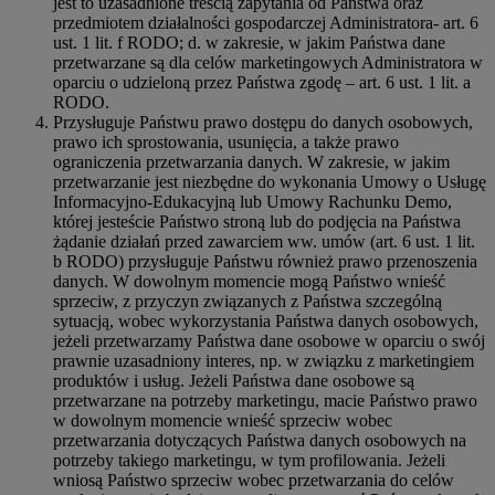
jest to uzasadnione treścią zapytania od Państwa oraz
przedmiotem działalności gospodarczej Administratora- art. 6
ust. 1 lit. f RODO; d. w zakresie, w jakim Państwa dane
przetwarzane są dla celów marketingowych Administratora w
oparciu o udzieloną przez Państwa zgodę – art. 6 ust. 1 lit. a
RODO.
Przysługuje Państwu prawo dostępu do danych osobowych,
prawo ich sprostowania, usunięcia, a także prawo
ograniczenia przetwarzania danych. W zakresie, w jakim
przetwarzanie jest niezbędne do wykonania Umowy o Usługę
Informacyjno-Edukacyjną lub Umowy Rachunku Demo,
której jesteście Państwo stroną lub do podjęcia na Państwa
żądanie działań przed zawarciem ww. umów (art. 6 ust. 1 lit.
b RODO) przysługuje Państwu również prawo przenoszenia
danych. W dowolnym momencie mogą Państwo wnieść
sprzeciw, z przyczyn związanych z Państwa szczególną
sytuacją, wobec wykorzystania Państwa danych osobowych,
jeżeli przetwarzamy Państwa dane osobowe w oparciu o swój
prawnie uzasadniony interes, np. w związku z marketingiem
produktów i usług. Jeżeli Państwa dane osobowe są
przetwarzane na potrzeby marketingu, macie Państwo prawo
w dowolnym momencie wnieść sprzeciw wobec
przetwarzania dotyczących Państwa danych osobowych na
potrzeby takiego marketingu, w tym profilowania. Jeżeli
wniosą Państwo sprzeciw wobec przetwarzania do celów