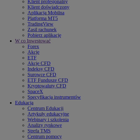
Klient profesjonalny
Klient doświadczony
Aplikacja Mobilna
Platforma MT5
TradingView
Zasil rachunek
Pobierz aplikację
W co Inwestować
Forex
Akcje
ETF
Akcje CFD
Indeksy CFD
Surowce CFD
ETF Fundusze CFD
Kryptowaluty CFD
SpaceX
Specyfikacja instrumentów
Edukacja
Centrum Edukacji
Artykuły edukacyjne
Webinary i szkolenia
Analizy rynkowe
Strefa TMS
Centrum pomocy