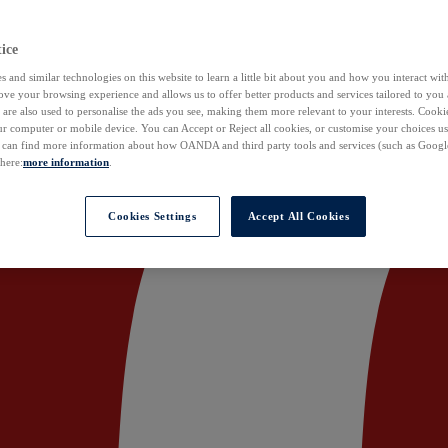
ice
 and similar technologies on this website to learn a little bit about you and how you interact with
ove your browsing experience and allows us to offer better products and services tailored to you 
are also used to personalise the ads you see, making them more relevant to your interests. Cookie
ur computer or mobile device. You can Accept or Reject all cookies, or customise your choices u
u can find more information about how OANDA and third party tools and services (such as Googl
 here:
more information
.
Cookies Settings
Accept All Cookies