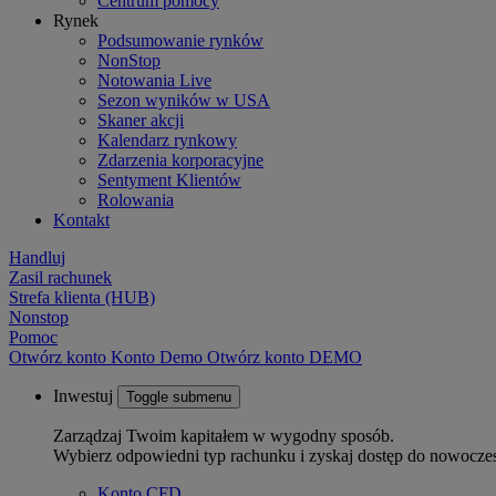
Centrum pomocy
Rynek
Podsumowanie rynków
NonStop
Notowania Live
Sezon wyników w USA
Skaner akcji
Kalendarz rynkowy
Zdarzenia korporacyjne
Sentyment Klientów
Rolowania
Kontakt
Handluj
Zasil rachunek
Strefa klienta (HUB)
Nonstop
Pomoc
Otwórz konto
Konto
Demo
Otwórz konto DEMO
Inwestuj
Toggle submenu
Zarządzaj Twoim kapitałem w wygodny sposób.
Wybierz odpowiedni typ rachunku i zyskaj dostęp do nowocze
Konto CFD