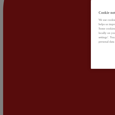
Cookie not
We use cookies
helps us impr
Some cookies 
locally on yo
settings’. Yo
personal data