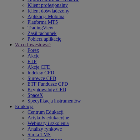
Klient profesjonalny
Klient doświadczony
Aplikacja Mobilna
Platforma MT5
TradingView
Zasil rachunek
Pobierz aplikację
W co Inwestować
Forex
Akcje
ETF
Akcje CFD
Indeksy CFD
Surowce CFD
ETF Fundusze CFD
Kryptowaluty CFD
SpaceX
Specyfikacja instrumentów
Edukacja
Centrum Edukacji
Artykuły edukacyjne
Webinary i szkolenia
Analizy rynkowe
Strefa TMS