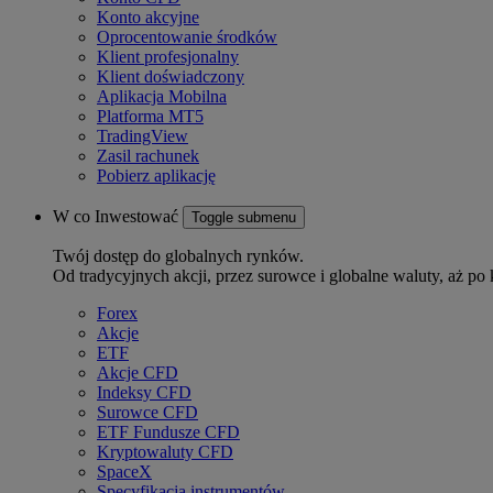
Konto akcyjne
Oprocentowanie środków
Klient profesjonalny
Klient doświadczony
Aplikacja Mobilna
Platforma MT5
TradingView
Zasil rachunek
Pobierz aplikację
W co Inwestować
Toggle submenu
Twój dostęp do globalnych rynków.
Od tradycyjnych akcji, przez surowce i globalne waluty, aż po 
Forex
Akcje
ETF
Akcje CFD
Indeksy CFD
Surowce CFD
ETF Fundusze CFD
Kryptowaluty CFD
SpaceX
Specyfikacja instrumentów