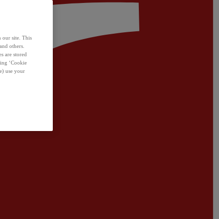
 our site. This
and others.
s are stored
sing ‘Cookie
e) use your