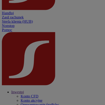
Handluj
Zasil rachunek
Strefa klienta (HUB)
Nonstop
Pomoc
Inwestuj
Konto CFD
Konto akcyjne
Oprocentowanie środków