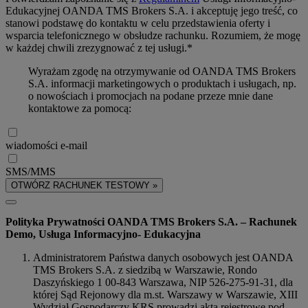
Edukacyjnej OANDA TMS Brokers S.A. i akceptuję jego treść, co
stanowi podstawę do kontaktu w celu przedstawienia oferty i
wsparcia telefonicznego w obsłudze rachunku. Rozumiem, że mogę
w każdej chwili zrezygnować z tej usługi.*
Wyrażam zgodę na otrzymywanie od OANDA TMS Brokers
S.A. informacji marketingowych o produktach i usługach, np.
o nowościach i promocjach na podane przeze mnie dane
kontaktowe za pomocą:
wiadomości e-mail
SMS/MMS
OTWÓRZ RACHUNEK TESTOWY »
Polityka Prywatności OANDA TMS Brokers S.A. – Rachunek
Demo, Usługa Informacyjno- Edukacyjna
Administratorem Państwa danych osobowych jest OANDA
TMS Brokers S.A. z siedzibą w Warszawie, Rondo
Daszyńskiego 1 00-843 Warszawa, NIP 526-275-91-31, dla
której Sąd Rejonowy dla m.st. Warszawy w Warszawie, XIII
Wydział Gospodarczy KRS prowadzi akta rejestrowe pod