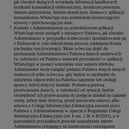
jak również służących wysyłaniu informacji handlowych
środkami komunikacji elektronicznej, doradcom prawnym,
firmom audytorskim, firmom doradczym, dostawcy aplikacji-
komunikatora WhatsApp oraz podmiotom dostarczającym
serwery i przechowującym dane.
Kontakt z Administratorem za pośrednictwem aplikacji
WhatsApp może nastąpić z inicjatywy Państwa, jak również
Administratora w przypadku konieczności skontaktowania się
z Państwem w celu dokończenia procesu zakładania Konta
(rachunku rzeczywistego). Może wówczas dojść do
przekazania Administratorowi Państwa danych osobowych
(w zależności od Państwa ustawień prywatności w aplikacji
WhatsApp) w postaci wizerunku oraz numeru telefonu.
Administrator może zażądać podania Państwa innych danych
osobowych tylko wówczas, gdy będzie to niezbędne do
udzielenia odpowiedzi na Państwa zapytanie lub obsługi
sprawy, której dotyczy kontakt. Podstawą prawną
przetwarzania danych, w zależności od sytuacji, będzie
niezbędność ich przetwarzania do podjęcia działań na żądanie
osoby, której dane dotyczą, przed zawarciem umowy albo
umowa o Usługę Informacyjno-Edukacyjną zawarta przez
Państwa z Administratorem w oparciu o Regulamin Usługi
Informacyjno-Edukacyjnej (art. 6 ust. 1 lit. b RODO), a w
pozostałych przypadkach prawnie uzasadniony interes
Administratora polegający na konieczności rozwiązania