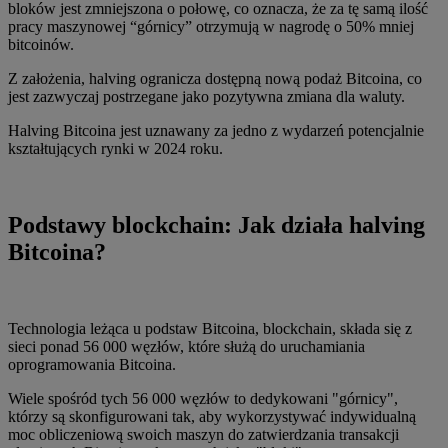
bloków jest zmniejszona o połowę, co oznacza, że za tę samą ilość
pracy maszynowej “górnicy” otrzymują w nagrodę o 50% mniej
bitcoinów.
Z założenia, halving ogranicza dostępną nową podaż Bitcoina, co
jest zazwyczaj postrzegane jako pozytywna zmiana dla waluty.
Halving Bitcoina jest uznawany za jedno z wydarzeń potencjalnie
kształtujących rynki w 2024 roku.
Podstawy blockchain: Jak działa halving
Bitcoina?
Technologia leżąca u podstaw Bitcoina, blockchain, składa się z
sieci ponad 56 000 węzłów, które służą do uruchamiania
oprogramowania Bitcoina.
Wiele spośród tych 56 000 węzłów to dedykowani "górnicy",
którzy są skonfigurowani tak, aby wykorzystywać indywidualną
moc obliczeniową swoich maszyn do zatwierdzania transakcji