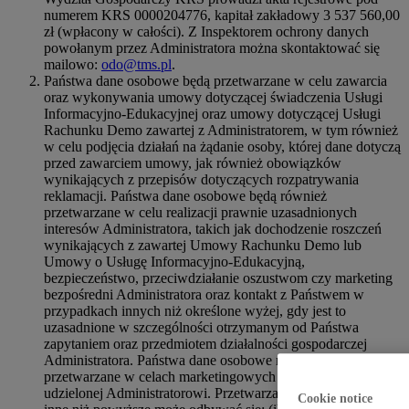
numerem KRS 0000204776, kapitał zakładowy 3 537 560,00
zł (wpłacony w całości). Z Inspektorem ochrony danych
powołanym przez Administratora można skontaktować się
mailowo:
odo@tms.pl
.
Państwa dane osobowe będą przetwarzane w celu zawarcia
oraz wykonywania umowy dotyczącej świadczenia Usługi
Informacyjno-Edukacyjnej oraz umowy dotyczącej Usługi
Rachunku Demo zawartej z Administratorem, w tym również
w celu podjęcia działań na żądanie osoby, której dane dotyczą
przed zawarciem umowy, jak również obowiązków
wynikających z przepisów dotyczących rozpatrywania
reklamacji. Państwa dane osobowe będą również
przetwarzane w celu realizacji prawnie uzasadnionych
interesów Administratora, takich jak dochodzenie roszczeń
wynikających z zawartej Umowy Rachunku Demo lub
Umowy o Usługę Informacyjno-Edukacyjną,
bezpieczeństwo, przeciwdziałanie oszustwom czy marketing
bezpośredni Administratora oraz kontakt z Państwem w
przypadkach innych niż określone wyżej, gdy jest to
uzasadnione w szczególności otrzymanym od Państwa
zapytaniem oraz przedmiotem działalności gospodarczej
Administratora. Państwa dane osobowe mogą również być
przetwarzane w celach marketingowych na podstawie zgody
udzielonej Administratorowi. Przetwarzanie danych w celach
Cookie notice