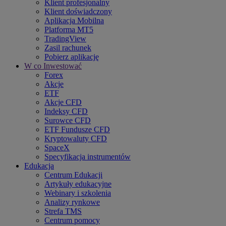
Klient profesjonalny
Klient doświadczony
Aplikacja Mobilna
Platforma MT5
TradingView
Zasil rachunek
Pobierz aplikację
W co Inwestować
Forex
Akcje
ETF
Akcje CFD
Indeksy CFD
Surowce CFD
ETF Fundusze CFD
Kryptowaluty CFD
SpaceX
Specyfikacja instrumentów
Edukacja
Centrum Edukacji
Artykuły edukacyjne
Webinary i szkolenia
Analizy rynkowe
Strefa TMS
Centrum pomocy