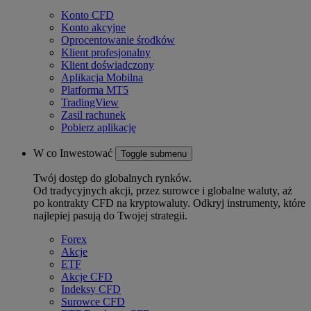
Konto CFD
Konto akcyjne
Oprocentowanie środków
Klient profesjonalny
Klient doświadczony
Aplikacja Mobilna
Platforma MT5
TradingView
Zasil rachunek
Pobierz aplikację
W co Inwestować
Toggle submenu
Twój dostęp do globalnych rynków.
Od tradycyjnych akcji, przez surowce i globalne waluty, aż
po kontrakty CFD na kryptowaluty. Odkryj instrumenty, które
najlepiej pasują do Twojej strategii.
Forex
Akcje
ETF
Akcje CFD
Indeksy CFD
Surowce CFD