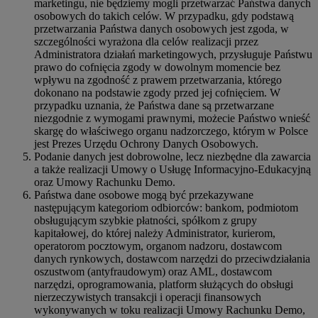
marketingu, nie będziemy mogli przetwarzać Państwa danych
osobowych do takich celów. W przypadku, gdy podstawą
przetwarzania Państwa danych osobowych jest zgoda, w
szczególności wyrażona dla celów realizacji przez
Administratora działań marketingowych, przysługuje Państwu
prawo do cofnięcia zgody w dowolnym momencie bez
wpływu na zgodność z prawem przetwarzania, którego
dokonano na podstawie zgody przed jej cofnięciem. W
przypadku uznania, że Państwa dane są przetwarzane
niezgodnie z wymogami prawnymi, możecie Państwo wnieść
skargę do właściwego organu nadzorczego, którym w Polsce
jest Prezes Urzędu Ochrony Danych Osobowych.
Podanie danych jest dobrowolne, lecz niezbędne dla zawarcia
a także realizacji Umowy o Usługę Informacyjno-Edukacyjną
oraz Umowy Rachunku Demo.
Państwa dane osobowe mogą być przekazywane
następującym kategoriom odbiorców: bankom, podmiotom
obsługującym szybkie płatności, spółkom z grupy
kapitałowej, do której należy Administrator, kurierom,
operatorom pocztowym, organom nadzoru, dostawcom
danych rynkowych, dostawcom narzędzi do przeciwdziałania
oszustwom (antyfraudowym) oraz AML, dostawcom
narzędzi, oprogramowania, platform służących do obsługi
nierzeczywistych transakcji i operacji finansowych
wykonywanych w toku realizacji Umowy Rachunku Demo,