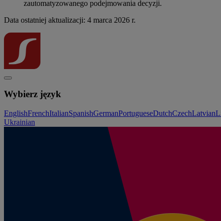
zautomatyzowanego podejmowania decyzji.
Data ostatniej aktualizacji: 4 marca 2026 r.
Wybierz język
English
French
Italian
Spanish
German
Portuguese
Dutch
Czech
Latvian
L
Ukrainian