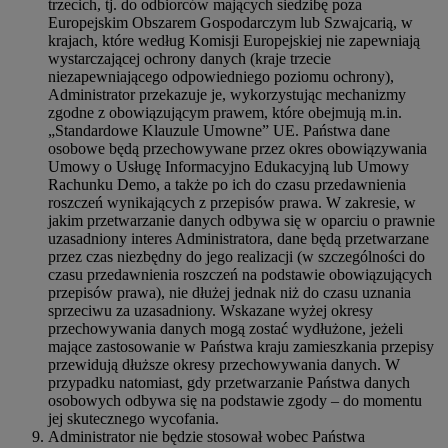
trzecich, tj. do odbiorców mających siedzibę poza
Europejskim Obszarem Gospodarczym lub Szwajcarią, w
krajach, które według Komisji Europejskiej nie zapewniają
wystarczającej ochrony danych (kraje trzecie
niezapewniającego odpowiedniego poziomu ochrony),
Administrator przekazuje je, wykorzystując mechanizmy
zgodne z obowiązującym prawem, które obejmują m.in.
„Standardowe Klauzule Umowne” UE. Państwa dane
osobowe będą przechowywane przez okres obowiązywania
Umowy o Usługę Informacyjno Edukacyjną lub Umowy
Rachunku Demo, a także po ich do czasu przedawnienia
roszczeń wynikających z przepisów prawa. W zakresie, w
jakim przetwarzanie danych odbywa się w oparciu o prawnie
uzasadniony interes Administratora, dane będą przetwarzane
przez czas niezbędny do jego realizacji (w szczególności do
czasu przedawnienia roszczeń na podstawie obowiązujących
przepisów prawa), nie dłużej jednak niż do czasu uznania
sprzeciwu za uzasadniony. Wskazane wyżej okresy
przechowywania danych mogą zostać wydłużone, jeżeli
mające zastosowanie w Państwa kraju zamieszkania przepisy
przewidują dłuższe okresy przechowywania danych. W
przypadku natomiast, gdy przetwarzanie Państwa danych
osobowych odbywa się na podstawie zgody – do momentu
jej skutecznego wycofania.
Administrator nie będzie stosował wobec Państwa