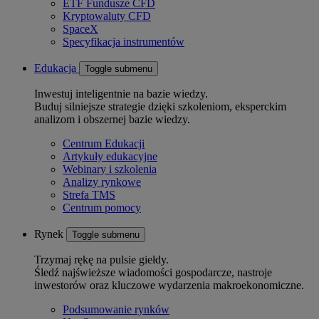
ETF Fundusze CFD
Kryptowaluty CFD
SpaceX
Specyfikacja instrumentów
Edukacja
Toggle submenu
Inwestuj inteligentnie na bazie wiedzy.
Buduj silniejsze strategie dzięki szkoleniom, eksperckim
analizom i obszernej bazie wiedzy.
Centrum Edukacji
Artykuły edukacyjne
Webinary i szkolenia
Analizy rynkowe
Strefa TMS
Centrum pomocy
Rynek
Toggle submenu
Trzymaj rękę na pulsie giełdy.
Śledź najświeższe wiadomości gospodarcze, nastroje
inwestorów oraz kluczowe wydarzenia makroekonomiczne.
Podsumowanie rynków