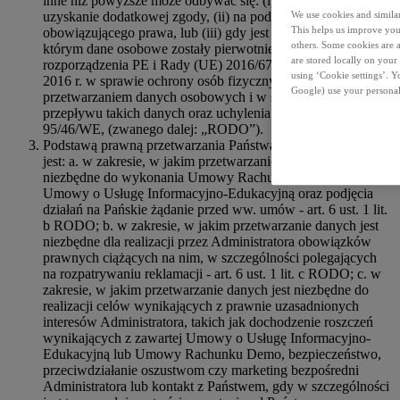
inne niż powyższe może odbywać się: (i) w oparciu o
uzyskanie dodatkowej zgody, (ii) na podstawie
We use cookies and similar 
This helps us improve your
obowiązującego prawa, lub (iii) gdy jest to zgodne z celem, w
others. Some cookies are a
którym dane osobowe zostały pierwotnie zebrane (art. 6 ust. 4
are stored locally on your
rozporządzenia PE i Rady (UE) 2016/679 z dnia 27 kwietnia
using ‘Cookie settings’. 
2016 r. w sprawie ochrony osób fizycznych w związku z
Google) use your personal
przetwarzaniem danych osobowych i w sprawie swobodnego
przepływu takich danych oraz uchylenia dyrektywy
95/46/WE, (zwanego dalej: „RODO”).
Podstawą prawną przetwarzania Państwa danych osobowych
jest: a. w zakresie, w jakim przetwarzanie danych jest
niezbędne do wykonania Umowy Rachunku Demo lub
Umowy o Usługę Informacyjno-Edukacyjną oraz podjęcia
działań na Pańskie żądanie przed ww. umów - art. 6 ust. 1 lit.
b RODO; b. w zakresie, w jakim przetwarzanie danych jest
niezbędne dla realizacji przez Administratora obowiązków
prawnych ciążących na nim, w szczególności polegających
na rozpatrywaniu reklamacji - art. 6 ust. 1 lit. c RODO; c. w
zakresie, w jakim przetwarzanie danych jest niezbędne do
realizacji celów wynikających z prawnie uzasadnionych
interesów Administratora, takich jak dochodzenie roszczeń
wynikających z zawartej Umowy o Usługę Informacyjno-
Edukacyjną lub Umowy Rachunku Demo, bezpieczeństwo,
przeciwdziałanie oszustwom czy marketing bezpośredni
Administratora lub kontakt z Państwem, gdy w szczególności