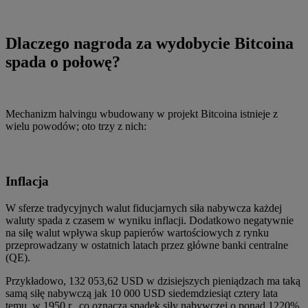
Dlaczego nagroda za wydobycie Bitcoina
spada o połowę?
Mechanizm halvingu wbudowany w projekt Bitcoina istnieje z
wielu powodów; oto trzy z nich:
Inflacja
W sferze tradycyjnych walut fiducjarnych siła nabywcza każdej
waluty spada z czasem w wyniku inflacji. Dodatkowo negatywnie
na siłę walut wpływa skup papierów wartościowych z rynku
przeprowadzany w ostatnich latach przez główne banki centralne
(QE).
Przykładowo, 132 053,62 USD w dzisiejszych pieniądzach ma taką
samą siłę nabywczą jak 10 000 USD siedemdziesiąt cztery lata
temu, w 1950 r., co oznacza spadek siły nabywczej o ponad 1220%.