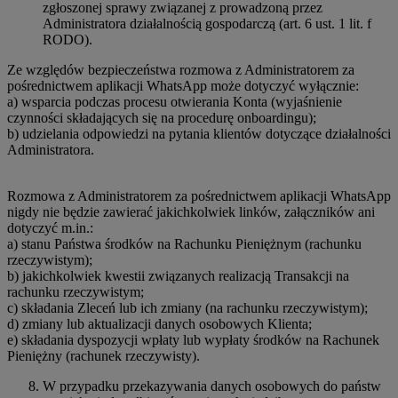
zgłoszonej sprawy związanej z prowadzoną przez
Administratora działalnością gospodarczą (art. 6 ust. 1 lit. f
RODO).
Ze względów bezpieczeństwa rozmowa z Administratorem za
pośrednictwem aplikacji WhatsApp może dotyczyć wyłącznie:
a) wsparcia podczas procesu otwierania Konta (wyjaśnienie
czynności składających się na procedurę onboardingu);
b) udzielania odpowiedzi na pytania klientów dotyczące działalności
Administratora.
Rozmowa z Administratorem za pośrednictwem aplikacji WhatsApp
nigdy nie będzie zawierać jakichkolwiek linków, załączników ani
dotyczyć m.in.:
a) stanu Państwa środków na Rachunku Pieniężnym (rachunku
rzeczywistym);
b) jakichkolwiek kwestii związanych realizacją Transakcji na
rachunku rzeczywistym;
c) składania Zleceń lub ich zmiany (na rachunku rzeczywistym);
d) zmiany lub aktualizacji danych osobowych Klienta;
e) składania dyspozycji wpłaty lub wypłaty środków na Rachunek
Pieniężny (rachunek rzeczywisty).
W przypadku przekazywania danych osobowych do państw