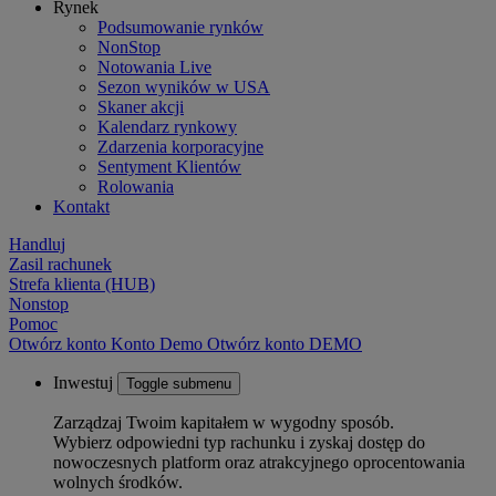
Rynek
Podsumowanie rynków
NonStop
Notowania Live
Sezon wyników w USA
Skaner akcji
Kalendarz rynkowy
Zdarzenia korporacyjne
Sentyment Klientów
Rolowania
Kontakt
Handluj
Zasil rachunek
Strefa klienta (HUB)
Nonstop
Pomoc
Otwórz konto
Konto
Demo
Otwórz konto DEMO
Inwestuj
Toggle submenu
Zarządzaj Twoim kapitałem w wygodny sposób.
Wybierz odpowiedni typ rachunku i zyskaj dostęp do
nowoczesnych platform oraz atrakcyjnego oprocentowania
wolnych środków.