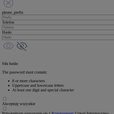
phone_prefix
Telefon
Hasło
Siła hasła:
The password must contain:
8 or more characters
Uppercase and lowercase letters
At least one digit and special character
Akceptuję wszystkie
Potwierdzam zapoznanie się z
Regulaminem
Usługi Informacyjno-