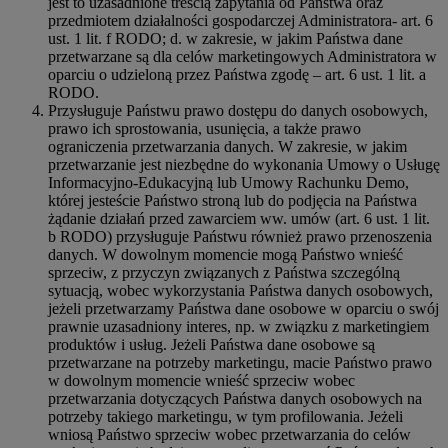
jest to uzasadnione treścią zapytania od Państwa oraz
przedmiotem działalności gospodarczej Administratora- art. 6
ust. 1 lit. f RODO; d. w zakresie, w jakim Państwa dane
przetwarzane są dla celów marketingowych Administratora w
oparciu o udzieloną przez Państwa zgodę – art. 6 ust. 1 lit. a
RODO.
Przysługuje Państwu prawo dostępu do danych osobowych,
prawo ich sprostowania, usunięcia, a także prawo
ograniczenia przetwarzania danych. W zakresie, w jakim
przetwarzanie jest niezbędne do wykonania Umowy o Usługę
Informacyjno-Edukacyjną lub Umowy Rachunku Demo,
której jesteście Państwo stroną lub do podjęcia na Państwa
żądanie działań przed zawarciem ww. umów (art. 6 ust. 1 lit.
b RODO) przysługuje Państwu również prawo przenoszenia
danych. W dowolnym momencie mogą Państwo wnieść
sprzeciw, z przyczyn związanych z Państwa szczególną
sytuacją, wobec wykorzystania Państwa danych osobowych,
jeżeli przetwarzamy Państwa dane osobowe w oparciu o swój
prawnie uzasadniony interes, np. w związku z marketingiem
produktów i usług. Jeżeli Państwa dane osobowe są
przetwarzane na potrzeby marketingu, macie Państwo prawo
w dowolnym momencie wnieść sprzeciw wobec
przetwarzania dotyczących Państwa danych osobowych na
potrzeby takiego marketingu, w tym profilowania. Jeżeli
wniosą Państwo sprzeciw wobec przetwarzania do celów