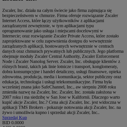
Zscaler, Inc. działa na całym świecie jako firma zajmująca się
bezpieczeństwem w chmurze. Firma oferuje rozwiązanie Zscaler
Internet Access, które łączy użytkowników z aplikacjami
zarządzanymi zewnętrznie, w tym aplikacjami typu
oprogramowanie jako usługa i miejscami docelowymi w
Internecie; oraz rozwiązanie Zscaler Private Access, które zostało
zaprojektowane w celu zapewnienia dostępu do wewnętrznie
zarządzanych aplikacji, hostowanych wewnętrznie w centrach
danych oraz chmurach prywatnych lub publicznych. Jego platforma
obejmuje moduły Zscaler Central Authority, Zscaler Enforcement
Node i Zscaler Nanolog Server. Zscaler, Inc. obsługuje klientów z
różnych branż, takich jak linie lotnicze i transport, konglomeraty,
dobra konsumpcyjne i handel detaliczny, usługi finansowe, opieka
zdrowotna, produkcja, media i komunikacja, sektor publiczny oraz
edukacja, technologia i usługi telekomunikacyjne. Firma była
wcześniej znana jako SafeChannel, Inc., aw sierpniu 2008 roku
zmieniła nazwę na Zscaler, Inc. Zscaler, Inc. została założona w
2007 roku i ma siedzibę w San Jose w Kalifornii. Dlaczego warto
kupić akcje Zscaler, Inc.? Cena akcji Zscaler, Inc. jest widoczna w
aplikacji TMS Brokers - pokazuje notowania akcji Zscaler, Inc. na
żywo i umożliwia kupno i sprzedaż akcji Zscaler, Inc..
Sprzedaj
Kup
BID
0.0000