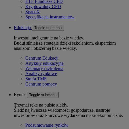
ETF Fundusze CFD
Kryptowaluty CFD
SpaceX
Specyfikacja instrumentów
Edukacja
Toggle submenu
Inwestuj inteligentnie na bazie wiedzy.
Buduj silniejsze strategie dzięki szkoleniom, eksperckim
analizom i obszernej bazie wiedzy.
Centrum Edukacji
Artykuły edukacyjne
Webinary i szkolenia
Analizy rynkowe
Strefa TMS
Centrum pomocy
Rynek
Toggle submenu
Trzymaj rękę na pulsie giełdy.
Śledź najświeższe wiadomości gospodarcze, nastroje
inwestorów oraz kluczowe wydarzenia makroekonomiczne.
Podsumowanie rynków