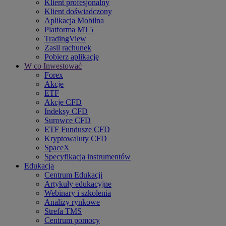
Klient profesjonalny
Klient doświadczony
Aplikacja Mobilna
Platforma MT5
TradingView
Zasil rachunek
Pobierz aplikację
W co Inwestować
Forex
Akcje
ETF
Akcje CFD
Indeksy CFD
Surowce CFD
ETF Fundusze CFD
Kryptowaluty CFD
SpaceX
Specyfikacja instrumentów
Edukacja
Centrum Edukacji
Artykuły edukacyjne
Webinary i szkolenia
Analizy rynkowe
Strefa TMS
Centrum pomocy