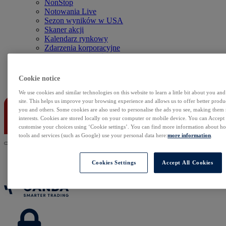
NonStop
Notowania Live
Sezon wyników w USA
Skaner akcji
Kalendarz rynkowy
Zdarzenia korporacyjne
Sentyment Klientów
Rolowania
Cookie notice
Kontakt
We use cookies and similar technologies on this website to learn a little bit about you an
site. This helps us improve your browsing experience and allows us to offer better produc
you and others. Some cookies are also used to personalise the ads you see, making them
interests. Cookies are stored locally on your computer or mobile device. You can Accept o
customise your choices using ‘Cookie settings’. You can find more information about 
tools and services (such as Google) use your personal data here:
more information
.
Cookies Settings
Accept All Cookies