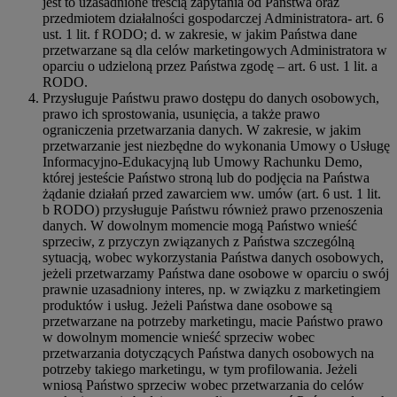
jest to uzasadnione treścią zapytania od Państwa oraz
przedmiotem działalności gospodarczej Administratora- art. 6
ust. 1 lit. f RODO; d. w zakresie, w jakim Państwa dane
przetwarzane są dla celów marketingowych Administratora w
oparciu o udzieloną przez Państwa zgodę – art. 6 ust. 1 lit. a
RODO.
Przysługuje Państwu prawo dostępu do danych osobowych,
prawo ich sprostowania, usunięcia, a także prawo
ograniczenia przetwarzania danych. W zakresie, w jakim
przetwarzanie jest niezbędne do wykonania Umowy o Usługę
Informacyjno-Edukacyjną lub Umowy Rachunku Demo,
której jesteście Państwo stroną lub do podjęcia na Państwa
żądanie działań przed zawarciem ww. umów (art. 6 ust. 1 lit.
b RODO) przysługuje Państwu również prawo przenoszenia
danych. W dowolnym momencie mogą Państwo wnieść
sprzeciw, z przyczyn związanych z Państwa szczególną
sytuacją, wobec wykorzystania Państwa danych osobowych,
jeżeli przetwarzamy Państwa dane osobowe w oparciu o swój
prawnie uzasadniony interes, np. w związku z marketingiem
produktów i usług. Jeżeli Państwa dane osobowe są
przetwarzane na potrzeby marketingu, macie Państwo prawo
w dowolnym momencie wnieść sprzeciw wobec
przetwarzania dotyczących Państwa danych osobowych na
potrzeby takiego marketingu, w tym profilowania. Jeżeli
wniosą Państwo sprzeciw wobec przetwarzania do celów