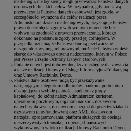
marketingu, nie będziemy mogli przetwarzać Państwa danych
osobowych do takich celów. W przypadku, gdy podstawą
przetwarzania Państwa danych osobowych jest zgoda, w
szczególności wyrażona dla celów realizacji przez
Administratora działań marketingowych, przysługuje Państwu
prawo do cofnięcia zgody w dowolnym momencie bez
wpływu na zgodność z prawem przetwarzania, którego
dokonano na podstawie zgody przed jej cofnięciem. W
przypadku uznania, że Państwa dane są przetwarzane
niezgodnie z wymogami prawnymi, możecie Państwo wnieść
skargę do właściwego organu nadzorczego, którym w Polsce
jest Prezes Urzędu Ochrony Danych Osobowych.
Podanie danych jest dobrowolne, lecz niezbędne dla zawarcia
a także realizacji Umowy o Usługę Informacyjno-Edukacyjną
oraz Umowy Rachunku Demo.
Państwa dane osobowe mogą być przekazywane
następującym kategoriom odbiorców: bankom, podmiotom
obsługującym szybkie płatności, spółkom z grupy
kapitałowej, do której należy Administrator, kurierom,
operatorom pocztowym, organom nadzoru, dostawcom
danych rynkowych, dostawcom narzędzi do przeciwdziałania
oszustwom (antyfraudowym) oraz AML, dostawcom
narzędzi, oprogramowania, platform służących do obsługi
nierzeczywistych transakcji i operacji finansowych
wykonywanych w toku realizacji Umowy Rachunku Demo,