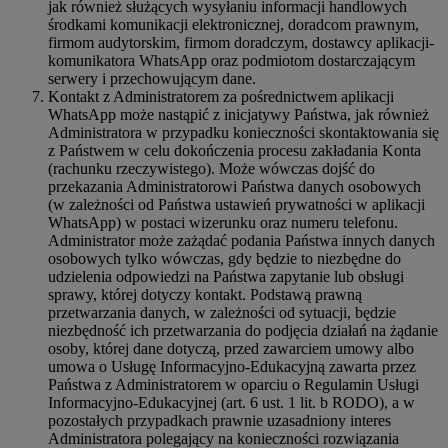
jak również służących wysyłaniu informacji handlowych
środkami komunikacji elektronicznej, doradcom prawnym,
firmom audytorskim, firmom doradczym, dostawcy aplikacji-
komunikatora WhatsApp oraz podmiotom dostarczającym
serwery i przechowującym dane.
Kontakt z Administratorem za pośrednictwem aplikacji
WhatsApp może nastąpić z inicjatywy Państwa, jak również
Administratora w przypadku konieczności skontaktowania się
z Państwem w celu dokończenia procesu zakładania Konta
(rachunku rzeczywistego). Może wówczas dojść do
przekazania Administratorowi Państwa danych osobowych
(w zależności od Państwa ustawień prywatności w aplikacji
WhatsApp) w postaci wizerunku oraz numeru telefonu.
Administrator może zażądać podania Państwa innych danych
osobowych tylko wówczas, gdy będzie to niezbędne do
udzielenia odpowiedzi na Państwa zapytanie lub obsługi
sprawy, której dotyczy kontakt. Podstawą prawną
przetwarzania danych, w zależności od sytuacji, będzie
niezbędność ich przetwarzania do podjęcia działań na żądanie
osoby, której dane dotyczą, przed zawarciem umowy albo
umowa o Usługę Informacyjno-Edukacyjną zawarta przez
Państwa z Administratorem w oparciu o Regulamin Usługi
Informacyjno-Edukacyjnej (art. 6 ust. 1 lit. b RODO), a w
pozostałych przypadkach prawnie uzasadniony interes
Administratora polegający na konieczności rozwiązania