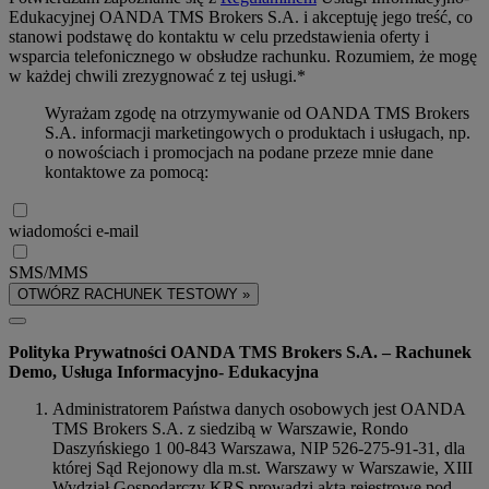
Edukacyjnej OANDA TMS Brokers S.A. i akceptuję jego treść, co
stanowi podstawę do kontaktu w celu przedstawienia oferty i
wsparcia telefonicznego w obsłudze rachunku. Rozumiem, że mogę
w każdej chwili zrezygnować z tej usługi.*
Wyrażam zgodę na otrzymywanie od OANDA TMS Brokers
S.A. informacji marketingowych o produktach i usługach, np.
o nowościach i promocjach na podane przeze mnie dane
kontaktowe za pomocą:
wiadomości e-mail
SMS/MMS
OTWÓRZ RACHUNEK TESTOWY »
Polityka Prywatności OANDA TMS Brokers S.A. – Rachunek
Demo, Usługa Informacyjno- Edukacyjna
Administratorem Państwa danych osobowych jest OANDA
TMS Brokers S.A. z siedzibą w Warszawie, Rondo
Daszyńskiego 1 00-843 Warszawa, NIP 526-275-91-31, dla
której Sąd Rejonowy dla m.st. Warszawy w Warszawie, XIII
Wydział Gospodarczy KRS prowadzi akta rejestrowe pod