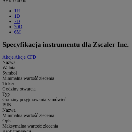
ASK
0.0000
1H
1D
7D
30D
6M
Specyfikacja instrumentu dla Zscaler Inc.
Akcje
Akcje CFD
Nazwa
Waluta
Symbol
Minimalna wartość zlecenia
Ticker
Godziny otwarcia
Typ
Godziny przyjmowania zamówień
ISIN
Nazwa
Minimalna wartość zlecenia
Opis
Maksymalna wartość zlecenia
Krok transakcji