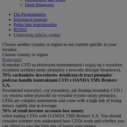
Dane finansowe
Dla Programistów
Informacje prawne
Pełna lista instrumentów
RODO
Ustawienia plików cookie
Choose another country or region to see content specific to your
location
Choose country or region
Kontynuuj
Kontrakty CFD są złożonymi instrumentami i wiążą się z wysokim
ryzykiem szybkiej utraty pieniędzy z powodu dźwigni finansowej.
76% rachunków inwestorów detalicznych traci pieniądze
podczas handlu kontraktami CFD z OANDA TMS Brokers
S.A.
Powinieneś rozważyć, czy rozumiesz, jak działają kontrakty CFD i
czy możesz sobie pozwolić na wysokie ryzyko utraty pieniędzy.
CFDs are complex instruments and come with a high risk of losing
money rapidly due to leverage.
76% of retail investor accounts lose money
when trading CFDs with OANDA TMS Brokers S.A. You should
consider whether you understand how CFDs work and whether you
can afford to take the high risk of losing your money.