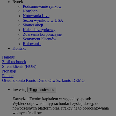
Rynek
Podsumowanie rynków
NonStop
Notowania Live
Sezon wyników w USA
Skaner akcji
Kalendarz rynkowy
Zdarzenia korporacyjne
Sentyment Klientów
Rolowania
Kontakt
Handluj
Zasil rachunek
Strefa klienta (HUB)
Nonstop
Pomoc
Otwórz konto
Konto
Demo
Otwórz konto DEMO
Inwestuj
Toggle submenu
Zarządzaj Twoim kapitałem w wygodny sposób.
Wybierz odpowiedni typ rachunku i zyskaj dostęp do
nowoczesnych platform oraz atrakcyjnego oprocentowania
wolnych środków.