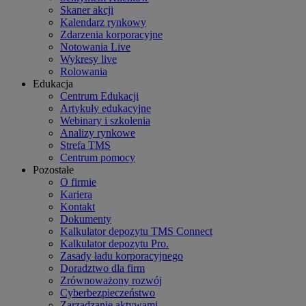
Skaner akcji
Kalendarz rynkowy
Zdarzenia korporacyjne
Notowania Live
Wykresy live
Rolowania
Edukacja
Centrum Edukacji
Artykuły edukacyjne
Webinary i szkolenia
Analizy rynkowe
Strefa TMS
Centrum pomocy
Pozostałe
O firmie
Kariera
Kontakt
Dokumenty
Kalkulator depozytu TMS Connect
Kalkulator depozytu Pro.
Zasady ładu korporacyjnego
Doradztwo dla firm
Zrównoważony rozwój
Cyberbezpieczeństwo
Zarządzanie aktywami