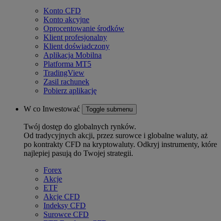
Konto CFD
Konto akcyjne
Oprocentowanie środków
Klient profesjonalny
Klient doświadczony
Aplikacja Mobilna
Platforma MT5
TradingView
Zasil rachunek
Pobierz aplikację
W co Inwestować
Toggle submenu
Twój dostęp do globalnych rynków.
Od tradycyjnych akcji, przez surowce i globalne waluty, aż
po kontrakty CFD na kryptowaluty. Odkryj instrumenty, które
najlepiej pasują do Twojej strategii.
Forex
Akcje
ETF
Akcje CFD
Indeksy CFD
Surowce CFD