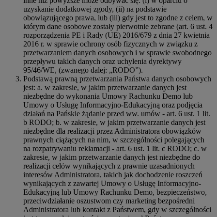
inne niż powyższe może odbywać się: (i) w oparciu o
uzyskanie dodatkowej zgody, (ii) na podstawie
obowiązującego prawa, lub (iii) gdy jest to zgodne z celem, w
którym dane osobowe zostały pierwotnie zebrane (art. 6 ust. 4
rozporządzenia PE i Rady (UE) 2016/679 z dnia 27 kwietnia
2016 r. w sprawie ochrony osób fizycznych w związku z
przetwarzaniem danych osobowych i w sprawie swobodnego
przepływu takich danych oraz uchylenia dyrektywy
95/46/WE, (zwanego dalej: „RODO”).
Podstawą prawną przetwarzania Państwa danych osobowych
jest: a. w zakresie, w jakim przetwarzanie danych jest
niezbędne do wykonania Umowy Rachunku Demo lub
Umowy o Usługę Informacyjno-Edukacyjną oraz podjęcia
działań na Pańskie żądanie przed ww. umów - art. 6 ust. 1 lit.
b RODO; b. w zakresie, w jakim przetwarzanie danych jest
niezbędne dla realizacji przez Administratora obowiązków
prawnych ciążących na nim, w szczególności polegających
na rozpatrywaniu reklamacji - art. 6 ust. 1 lit. c RODO; c. w
zakresie, w jakim przetwarzanie danych jest niezbędne do
realizacji celów wynikających z prawnie uzasadnionych
interesów Administratora, takich jak dochodzenie roszczeń
wynikających z zawartej Umowy o Usługę Informacyjno-
Edukacyjną lub Umowy Rachunku Demo, bezpieczeństwo,
przeciwdziałanie oszustwom czy marketing bezpośredni
Administratora lub kontakt z Państwem, gdy w szczególności