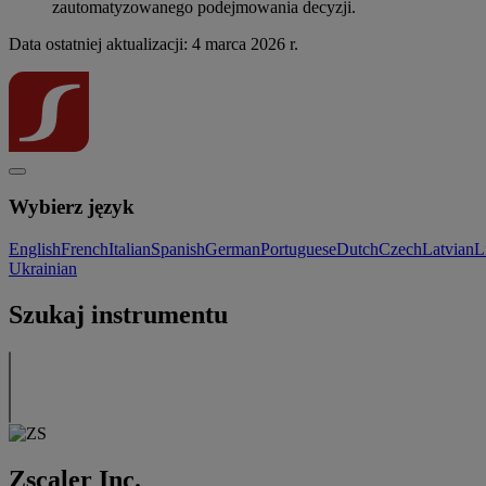
zautomatyzowanego podejmowania decyzji.
Data ostatniej aktualizacji: 4 marca 2026 r.
Wybierz język
English
French
Italian
Spanish
German
Portuguese
Dutch
Czech
Latvian
L
Ukrainian
Szukaj instrumentu
Zscaler Inc.