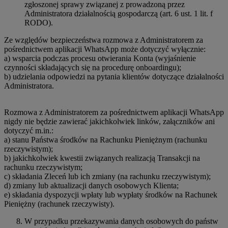
zgłoszonej sprawy związanej z prowadzoną przez
Administratora działalnością gospodarczą (art. 6 ust. 1 lit. f
RODO).
Ze względów bezpieczeństwa rozmowa z Administratorem za
pośrednictwem aplikacji WhatsApp może dotyczyć wyłącznie:
a) wsparcia podczas procesu otwierania Konta (wyjaśnienie
czynności składających się na procedurę onboardingu);
b) udzielania odpowiedzi na pytania klientów dotyczące działalności
Administratora.
Rozmowa z Administratorem za pośrednictwem aplikacji WhatsApp
nigdy nie będzie zawierać jakichkolwiek linków, załączników ani
dotyczyć m.in.:
a) stanu Państwa środków na Rachunku Pieniężnym (rachunku
rzeczywistym);
b) jakichkolwiek kwestii związanych realizacją Transakcji na
rachunku rzeczywistym;
c) składania Zleceń lub ich zmiany (na rachunku rzeczywistym);
d) zmiany lub aktualizacji danych osobowych Klienta;
e) składania dyspozycji wpłaty lub wypłaty środków na Rachunek
Pieniężny (rachunek rzeczywisty).
W przypadku przekazywania danych osobowych do państw