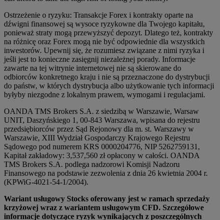
Ostrzeżenie o ryzyku: Transakcje Forex i kontrakty oparte na
dźwigni finansowej są wysoce ryzykowne dla Twojego kapitału,
ponieważ straty mogą przewyższyć depozyt. Dlatego też, kontrakty
na różnicę oraz Forex mogą nie być odpowiednie dla wszystkich
inwestorów. Upewnij się, że rozumiesz związane z nimi ryzyka i
jeśli jest to konieczne zasięgnij niezależnej porady. Informacje
zawarte na tej witrynie internetowej nie są skierowane do
odbiorców konkretnego kraju i nie są przeznaczone do dystrybucji
do państw, w których dystrybucja albo użytkowanie tych informacji
byłyby niezgodne z lokalnym prawem, wymogami i regulacjami.
OANDA TMS Brokers S.A. z siedzibą w Warszawie, Warsaw
UNIT, Daszyńskiego 1, 00-843 Warszawa, wpisana do rejestru
przedsiębiorców przez Sąd Rejonowy dla m. st. Warszawy w
Warszawie, XIII Wydział Gospodarczy Krajowego Rejestru
Sądowego pod numerem KRS 0000204776, NIP 5262759131,
Kapitał zakładowy: 3,537,560 zł opłacony w całości. OANDA
TMS Brokers S.A. podlega nadzorowi Komisji Nadzoru
Finansowego na podstawie zezwolenia z dnia 26 kwietnia 2004 r.
(KPWiG-4021-54-1/2004).
Wariant usługowy Stocks oferowany jest w ramach sprzedaży
krzyżowej wraz z wariantem usługowym CFD. Szczegółowe
informacje dotyczące ryzyk wynikających z poszczególnych