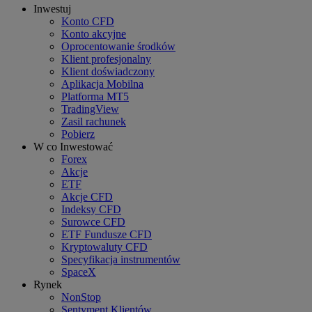
Inwestuj
Konto CFD
Konto akcyjne
Oprocentowanie środków
Klient profesjonalny
Klient doświadczony
Aplikacja Mobilna
Platforma MT5
TradingView
Zasil rachunek
Pobierz
W co Inwestować
Forex
Akcje
ETF
Akcje CFD
Indeksy CFD
Surowce CFD
ETF Fundusze CFD
Kryptowaluty CFD
Specyfikacja instrumentów
SpaceX
Rynek
NonStop
Sentyment Klientów