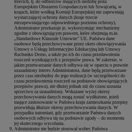
trzecich, tj. do odbiorców mających siedzibę poza
Europejskim Obszarem Gospodarczym lub Szwajcarią, w
krajach, które według Komisji Europejskiej nie zapewniają
wystarczającej ochrony danych (kraje trzecie
niezapewniającego odpowiedniego poziomu ochrony),
Administrator przekazuje je, wykorzystując mechanizmy
zgodne z obowiązującym prawem, które obejmują m.in.
„Standardowe Klauzule Umowne” UE. Państwa dane
osobowe będą przechowywane przez okres obowiązywania
Umowy o Usługę Informacyjno Edukacyjną lub Umowy
Rachunku Demo, a także po ich do czasu przedawnienia
roszczeń wynikających z przepisów prawa. W zakresie, w
jakim przetwarzanie danych odbywa się w oparciu o prawnie
uzasadniony interes Administratora, dane będą przetwarzane
przez czas niezbędny do jego realizacji (w szczególności do
czasu przedawnienia roszczeń na podstawie obowiązujących
przepisów prawa), nie dłużej jednak niż do czasu uznania
sprzeciwu za uzasadniony. Wskazane wyżej okresy
przechowywania danych mogą zostać wydłużone, jeżeli
mające zastosowanie w Państwa kraju zamieszkania przepisy
przewidują dłuższe okresy przechowywania danych. W
przypadku natomiast, gdy przetwarzanie Państwa danych
osobowych odbywa się na podstawie zgody – do momentu
jej skutecznego wycofania.
Administrator nie będzie stosował wobec Państwa