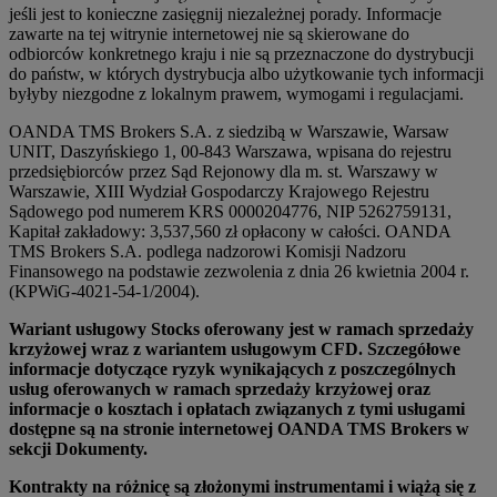
jeśli jest to konieczne zasięgnij niezależnej porady. Informacje
zawarte na tej witrynie internetowej nie są skierowane do
odbiorców konkretnego kraju i nie są przeznaczone do dystrybucji
do państw, w których dystrybucja albo użytkowanie tych informacji
byłyby niezgodne z lokalnym prawem, wymogami i regulacjami.
OANDA TMS Brokers S.A. z siedzibą w Warszawie, Warsaw
UNIT, Daszyńskiego 1, 00-843 Warszawa, wpisana do rejestru
przedsiębiorców przez Sąd Rejonowy dla m. st. Warszawy w
Warszawie, XIII Wydział Gospodarczy Krajowego Rejestru
Sądowego pod numerem KRS 0000204776, NIP 5262759131,
Kapitał zakładowy: 3,537,560 zł opłacony w całości. OANDA
TMS Brokers S.A. podlega nadzorowi Komisji Nadzoru
Finansowego na podstawie zezwolenia z dnia 26 kwietnia 2004 r.
(KPWiG-4021-54-1/2004).
Wariant usługowy Stocks oferowany jest w ramach sprzedaży
krzyżowej wraz z wariantem usługowym CFD. Szczegółowe
informacje dotyczące ryzyk wynikających z poszczególnych
usług oferowanych w ramach sprzedaży krzyżowej oraz
informacje o kosztach i opłatach związanych z tymi usługami
dostępne są na stronie internetowej OANDA TMS Brokers w
sekcji Dokumenty.
Kontrakty na różnicę są złożonymi instrumentami i wiążą się z