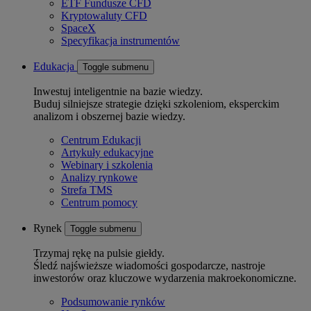
ETF Fundusze CFD
Kryptowaluty CFD
SpaceX
Specyfikacja instrumentów
Edukacja
Toggle submenu
Inwestuj inteligentnie na bazie wiedzy.
Buduj silniejsze strategie dzięki szkoleniom, eksperckim
analizom i obszernej bazie wiedzy.
Centrum Edukacji
Artykuły edukacyjne
Webinary i szkolenia
Analizy rynkowe
Strefa TMS
Centrum pomocy
Rynek
Toggle submenu
Trzymaj rękę na pulsie giełdy.
Śledź najświeższe wiadomości gospodarcze, nastroje
inwestorów oraz kluczowe wydarzenia makroekonomiczne.
Podsumowanie rynków