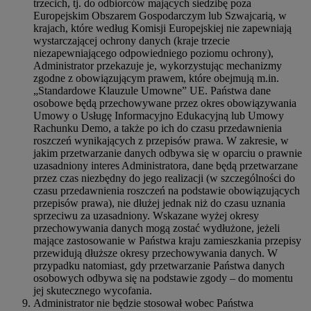
trzecich, tj. do odbiorców mających siedzibę poza
Europejskim Obszarem Gospodarczym lub Szwajcarią, w
krajach, które według Komisji Europejskiej nie zapewniają
wystarczającej ochrony danych (kraje trzecie
niezapewniającego odpowiedniego poziomu ochrony),
Administrator przekazuje je, wykorzystując mechanizmy
zgodne z obowiązującym prawem, które obejmują m.in.
„Standardowe Klauzule Umowne” UE. Państwa dane
osobowe będą przechowywane przez okres obowiązywania
Umowy o Usługę Informacyjno Edukacyjną lub Umowy
Rachunku Demo, a także po ich do czasu przedawnienia
roszczeń wynikających z przepisów prawa. W zakresie, w
jakim przetwarzanie danych odbywa się w oparciu o prawnie
uzasadniony interes Administratora, dane będą przetwarzane
przez czas niezbędny do jego realizacji (w szczególności do
czasu przedawnienia roszczeń na podstawie obowiązujących
przepisów prawa), nie dłużej jednak niż do czasu uznania
sprzeciwu za uzasadniony. Wskazane wyżej okresy
przechowywania danych mogą zostać wydłużone, jeżeli
mające zastosowanie w Państwa kraju zamieszkania przepisy
przewidują dłuższe okresy przechowywania danych. W
przypadku natomiast, gdy przetwarzanie Państwa danych
osobowych odbywa się na podstawie zgody – do momentu
jej skutecznego wycofania.
Administrator nie będzie stosował wobec Państwa