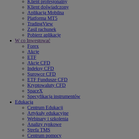
Klient profesjonalny
Klient doświadczony
Aplikacja Mobilna
Platforma MT5
TradingView
Zasil rachunek
Pobierz aplikację
W co Inwestować
Forex
Akcje
ETF
Akcje CFD
Indeksy CFD
Surowce CFD
ETF Fundusze CFD
Kryptowaluty CFD
SpaceX
Specyfikacja instrumentów
Edukacja
Centrum Edukacji
Artykuły edukacyjne
Webinary i szkolenia
Analizy rynkowe
Strefa TMS
Centrum pomocy