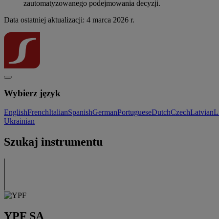
zautomatyzowanego podejmowania decyzji.
Data ostatniej aktualizacji: 4 marca 2026 r.
Wybierz język
English
French
Italian
Spanish
German
Portuguese
Dutch
Czech
Latvian
L
Ukrainian
Szukaj instrumentu
YPF SA