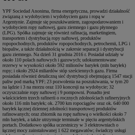
YPF Sociedad Anonima, firma energetyczna, prowadzi działalność
związaną z wydobyciem i wydobyciem gazu i ropą w
Argentynie. Zajmuje się poszukiwaniem, zagospodarowaniem i
wydobyciem ropy naftowej, gazu ziemnego i gazu płynnego
(LPG). Spółka zajmuje się również rafinacją, marketingiem,
transportem i dystrybucją ropy naftowej, produktów
ropopochodnych, produktów ropopochodnych, petrochemii, LPG i
biopaliw, a także działalnością w zakresie separacji i dystrybucji
gazu ziemnego. Na dzień 31 grudnia 2016 r. Posiadał udziały w
około 110 polach naftowych i gazowych; udokumentowane
rezerwy w wysokości około 592 milionów baryłek (mln baryłek)
ropy; i około 2924 miliardów stóp sześciennych gazu. Firma
posiadała również detaliczną sieć dystrybucji obejmującą 1547 stacji
paliw pod marką YPF; 23 pozwolenia na poszukiwania, w tym 20
na lądzie i 3 na morzu oraz 110 koncesji na wydobycie; 32
oczyszczalnie ropy naftowej i 9 pompowni. Ponadto jest
właścicielem trzech rafinerii o rocznych zdolnościach rafineryjnych
około 116 mln baryłek; ok. 2700 km ropociągów oraz ok. 640 000
baryłek łącznej dziennej zdolności transportowej produktów
rafinowanych; oraz zbiornik na ropę naftową o wielkości około 7
mln baryłek, a także utrzymuje terminale w pięciu argentyńskich
portach. Dodatkowo spółka uczestniczy w 3 elektrowniach o
łącznej mocy zainstalowanej 1 622 megawatów; świadczy usługi