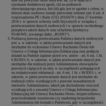
inne niż powyższe może odbywać się: (i) w oparciu o
uzyskanie dodatkowej zgody, (ii) na podstawie
obowiązującego prawa, lub (iii) gdy jest to zgodne z celem, w
którym dane osobowe zostały pierwotnie zebrane (art. 6 ust. 4
rozporządzenia PE i Rady (UE) 2016/679 z dnia 27 kwietnia
2016 r. w sprawie ochrony osób fizycznych w związku z
przetwarzaniem danych osobowych i w sprawie swobodnego
przepływu takich danych oraz uchylenia dyrektywy
95/46/WE, (zwanego dalej: „RODO”).
Podstawą prawną przetwarzania Państwa danych osobowych
jest: a. w zakresie, w jakim przetwarzanie danych jest
niezbędne do wykonania Umowy Rachunku Demo lub
Umowy o Usługę Informacyjno-Edukacyjną oraz podjęcia
działań na Pańskie żądanie przed ww. umów - art. 6 ust. 1 lit.
b RODO; b. w zakresie, w jakim przetwarzanie danych jest
niezbędne dla realizacji przez Administratora obowiązków
prawnych ciążących na nim, w szczególności polegających
na rozpatrywaniu reklamacji - art. 6 ust. 1 lit. c RODO; c. w
zakresie, w jakim przetwarzanie danych jest niezbędne do
realizacji celów wynikających z prawnie uzasadnionych
interesów Administratora, takich jak dochodzenie roszczeń
wynikających z zawartej Umowy o Usługę Informacyjno-
Edukacyjną lub Umowy Rachunku Demo, bezpieczeństwo,
przeciwdziałanie oszustwom czy marketing bezpośredni
Administratora lub kontakt z Państwem, gdy w szczególności