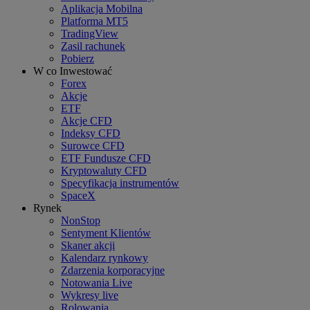
Aplikacja Mobilna
Platforma MT5
TradingView
Zasil rachunek
Pobierz
W co Inwestować
Forex
Akcje
ETF
Akcje CFD
Indeksy CFD
Surowce CFD
ETF Fundusze CFD
Kryptowaluty CFD
Specyfikacja instrumentów
SpaceX
Rynek
NonStop
Sentyment Klientów
Skaner akcji
Kalendarz rynkowy
Zdarzenia korporacyjne
Notowania Live
Wykresy live
Rolowania