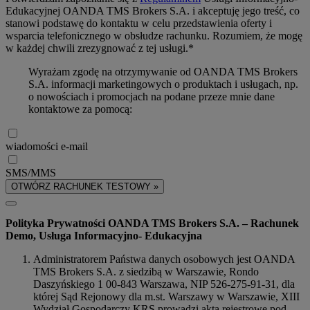
Edukacyjnej OANDA TMS Brokers S.A. i akceptuję jego treść, co
stanowi podstawę do kontaktu w celu przedstawienia oferty i
wsparcia telefonicznego w obsłudze rachunku. Rozumiem, że mogę
w każdej chwili zrezygnować z tej usługi.*
Wyrażam zgodę na otrzymywanie od OANDA TMS Brokers
S.A. informacji marketingowych o produktach i usługach, np.
o nowościach i promocjach na podane przeze mnie dane
kontaktowe za pomocą:
wiadomości e-mail
SMS/MMS
OTWÓRZ RACHUNEK TESTOWY »
Polityka Prywatności OANDA TMS Brokers S.A. – Rachunek
Demo, Usługa Informacyjno- Edukacyjna
Administratorem Państwa danych osobowych jest OANDA
TMS Brokers S.A. z siedzibą w Warszawie, Rondo
Daszyńskiego 1 00-843 Warszawa, NIP 526-275-91-31, dla
której Sąd Rejonowy dla m.st. Warszawy w Warszawie, XIII
Wydział Gospodarczy KRS prowadzi akta rejestrowe pod