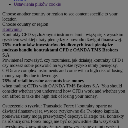
Ustawienia plików cookie
Choose another country or region to see content specific to your
location
Choose country or region
Kontynuuj
Kontrakty CFD są złożonymi instrumentami i wiążą się z wysokim
ryzykiem szybkiej utraty pieniędzy z powodu dźwigni finansowej.
76% rachunków inwestorów detalicznych traci pieniądze
podczas handlu kontraktami CFD z OANDA TMS Brokers
S.A.
Powinieneś rozważyć, czy rozumiesz, jak działają kontrakty CFD i
czy możesz sobie pozwolić na wysokie ryzyko utraty pieniędzy.
CFDs are complex instruments and come with a high risk of losing
money rapidly due to leverage.
76% of retail investor accounts lose money
when trading CFDs with OANDA TMS Brokers S.A. You should
consider whether you understand how CFDs work and whether you
can afford to take the high risk of losing your money.
Ostrzeżenie o ryzyku: Transakcje Forex i kontrakty oparte na
dźwigni finansowej są wysoce ryzykowne dla Twojego kapitału,
ponieważ straty mogą przewyższyć depozyt. Dlatego też, kontrakty
na różnicę oraz Forex mogą nie być odpowiednie dla wszystkich
inwestorów. Upewnij się, że rozumiesz związane z nimi ryzyka i