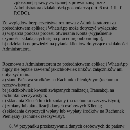
zgłoszonej sprawy związanej z prowadzoną przez
Administratora działalnością gospodarczą (art. 6 ust. 1 lit. f
RODO).
Ze względów bezpieczeństwa rozmowa z Administratorem za
pośrednictwem aplikacji WhatsApp może dotyczyć wyłącznie:
a) wsparcia podczas procesu otwierania Konta (wyjaśnienie
czynności składających się na procedurę onboardingu);
b) udzielania odpowiedzi na pytania klientów dotyczące działalności
Administratora.
Rozmowa z Administratorem za pośrednictwem aplikacji WhatsApp
nigdy nie będzie zawierać jakichkolwiek linków, załączników ani
dotyczyć m.in.:
a) stanu Państwa środków na Rachunku Pieniężnym (rachunku
rzeczywistym);
b) jakichkolwiek kwestii związanych realizacją Transakcji na
rachunku rzeczywistym;
c) składania Zleceń lub ich zmiany (na rachunku rzeczywistym);
d) zmiany lub aktualizacji danych osobowych Klienta;
e) składania dyspozycji wpłaty lub wypłaty środków na Rachunek
Pieniężny (rachunek rzeczywisty).
W przypadku przekazywania danych osobowych do państw