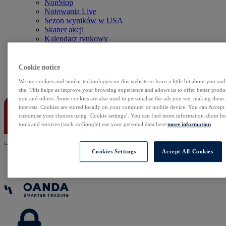
NonStop
Notowania Live
Sezon wyników w USA
Skaner akcji
Kalendarz rynkowy
Zdarzenia korporacyjne
Sentyment Klientów
Rolowania
Cookie notice
We use cookies and similar technologies on this website to learn a little bit about you an
Kontakt
site. This helps us improve your browsing experience and allows us to offer better produc
you and others. Some cookies are also used to personalise the ads you see, making them
interests. Cookies are stored locally on your computer or mobile device. You can Accept o
customise your choices using ‘Cookie settings’. You can find more information about 
tools and services (such as Google) use your personal data here:
more information
.
Cookies Settings
Accept All Cookies