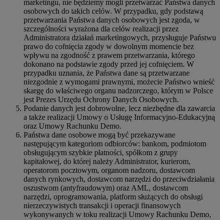
marketingu, nie będziemy mogli przetwarzać Państwa danych
osobowych do takich celów. W przypadku, gdy podstawą
przetwarzania Państwa danych osobowych jest zgoda, w
szczególności wyrażona dla celów realizacji przez
Administratora działań marketingowych, przysługuje Państwu
prawo do cofnięcia zgody w dowolnym momencie bez
wpływu na zgodność z prawem przetwarzania, którego
dokonano na podstawie zgody przed jej cofnięciem. W
przypadku uznania, że Państwa dane są przetwarzane
niezgodnie z wymogami prawnymi, możecie Państwo wnieść
skargę do właściwego organu nadzorczego, którym w Polsce
jest Prezes Urzędu Ochrony Danych Osobowych.
Podanie danych jest dobrowolne, lecz niezbędne dla zawarcia
a także realizacji Umowy o Usługę Informacyjno-Edukacyjną
oraz Umowy Rachunku Demo.
Państwa dane osobowe mogą być przekazywane
następującym kategoriom odbiorców: bankom, podmiotom
obsługującym szybkie płatności, spółkom z grupy
kapitałowej, do której należy Administrator, kurierom,
operatorom pocztowym, organom nadzoru, dostawcom
danych rynkowych, dostawcom narzędzi do przeciwdziałania
oszustwom (antyfraudowym) oraz AML, dostawcom
narzędzi, oprogramowania, platform służących do obsługi
nierzeczywistych transakcji i operacji finansowych
wykonywanych w toku realizacji Umowy Rachunku Demo,