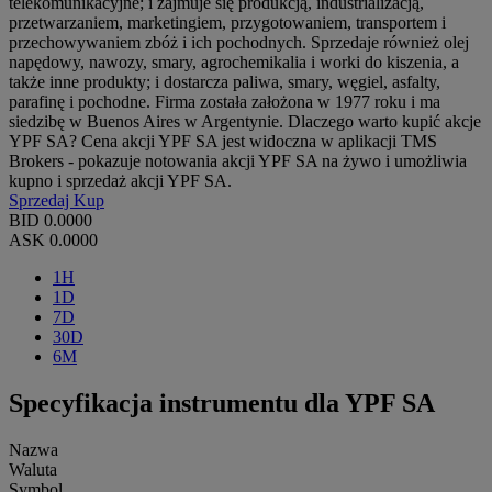
telekomunikacyjne; i zajmuje się produkcją, industrializacją,
przetwarzaniem, marketingiem, przygotowaniem, transportem i
przechowywaniem zbóż i ich pochodnych. Sprzedaje również olej
napędowy, nawozy, smary, agrochemikalia i worki do kiszenia, a
także inne produkty; i dostarcza paliwa, smary, węgiel, asfalty,
parafinę i pochodne. Firma została założona w 1977 roku i ma
siedzibę w Buenos Aires w Argentynie. Dlaczego warto kupić akcje
YPF SA? Cena akcji YPF SA jest widoczna w aplikacji TMS
Brokers - pokazuje notowania akcji YPF SA na żywo i umożliwia
kupno i sprzedaż akcji YPF SA.
Sprzedaj
Kup
BID
0.0000
ASK
0.0000
1H
1D
7D
30D
6M
Specyfikacja instrumentu dla YPF SA
Nazwa
Waluta
Symbol