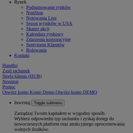
Rynek
Podsumowanie rynków
NonStop
Notowania Live
Sezon wyników w USA
Skaner akcji
Kalendarz rynkowy
Zdarzenia korporacyjne
Sentyment Klientów
Rolowania
Kontakt
Handluj
Zasil rachunek
Strefa klienta (HUB)
Nonstop
Pomoc
Otwórz konto
Konto
Demo
Otwórz konto DEMO
Inwestuj
Toggle submenu
Zarządzaj Twoim kapitałem w wygodny sposób.
Wybierz odpowiedni typ rachunku i zyskaj dostęp do
nowoczesnych platform oraz atrakcyjnego oprocentowania
wolnych środków.