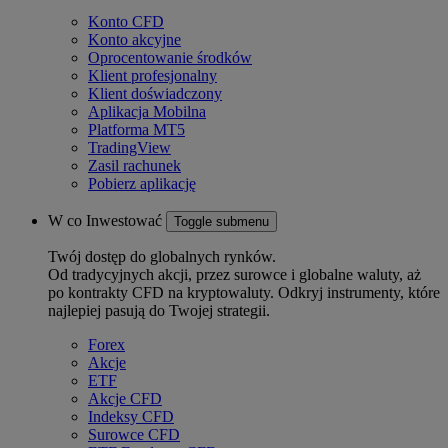
Konto CFD
Konto akcyjne
Oprocentowanie środków
Klient profesjonalny
Klient doświadczony
Aplikacja Mobilna
Platforma MT5
TradingView
Zasil rachunek
Pobierz aplikację
W co Inwestować
Toggle submenu
Twój dostęp do globalnych rynków.
Od tradycyjnych akcji, przez surowce i globalne waluty, aż
po kontrakty CFD na kryptowaluty. Odkryj instrumenty, które
najlepiej pasują do Twojej strategii.
Forex
Akcje
ETF
Akcje CFD
Indeksy CFD
Surowce CFD