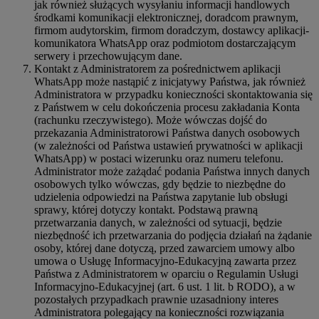
jak również służących wysyłaniu informacji handlowych
środkami komunikacji elektronicznej, doradcom prawnym,
firmom audytorskim, firmom doradczym, dostawcy aplikacji-
komunikatora WhatsApp oraz podmiotom dostarczającym
serwery i przechowującym dane.
Kontakt z Administratorem za pośrednictwem aplikacji
WhatsApp może nastąpić z inicjatywy Państwa, jak również
Administratora w przypadku konieczności skontaktowania się
z Państwem w celu dokończenia procesu zakładania Konta
(rachunku rzeczywistego). Może wówczas dojść do
przekazania Administratorowi Państwa danych osobowych
(w zależności od Państwa ustawień prywatności w aplikacji
WhatsApp) w postaci wizerunku oraz numeru telefonu.
Administrator może zażądać podania Państwa innych danych
osobowych tylko wówczas, gdy będzie to niezbędne do
udzielenia odpowiedzi na Państwa zapytanie lub obsługi
sprawy, której dotyczy kontakt. Podstawą prawną
przetwarzania danych, w zależności od sytuacji, będzie
niezbędność ich przetwarzania do podjęcia działań na żądanie
osoby, której dane dotyczą, przed zawarciem umowy albo
umowa o Usługę Informacyjno-Edukacyjną zawarta przez
Państwa z Administratorem w oparciu o Regulamin Usługi
Informacyjno-Edukacyjnej (art. 6 ust. 1 lit. b RODO), a w
pozostałych przypadkach prawnie uzasadniony interes
Administratora polegający na konieczności rozwiązania