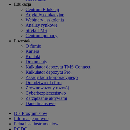
Edukacja
Centrum Edukacji
Artykuły edukacyjne
Webinary i szkolenia
Analizy rynkowe
Strefa TMS
Centrum pomocy
Pozostałe
O firmie
Kariera
Kontakt
Dokumenty
Kalkulator depozytu TMS Connect
Kalkulator depozytu Pro.
Zasady ładu korporacyjnego
Doradztwo dla firm
Zrównoważony rozwój
Cyberbezpieczeństwo
Zarządzanie aktywami
Dane finansowe
Dla Programistów
Informacje prawne
Pełna lista instrumentów
RODO