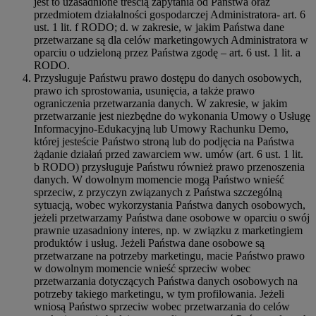
jest to uzasadnione treścią zapytania od Państwa oraz
przedmiotem działalności gospodarczej Administratora- art. 6
ust. 1 lit. f RODO; d. w zakresie, w jakim Państwa dane
przetwarzane są dla celów marketingowych Administratora w
oparciu o udzieloną przez Państwa zgodę – art. 6 ust. 1 lit. a
RODO.
Przysługuje Państwu prawo dostępu do danych osobowych,
prawo ich sprostowania, usunięcia, a także prawo
ograniczenia przetwarzania danych. W zakresie, w jakim
przetwarzanie jest niezbędne do wykonania Umowy o Usługę
Informacyjno-Edukacyjną lub Umowy Rachunku Demo,
której jesteście Państwo stroną lub do podjęcia na Państwa
żądanie działań przed zawarciem ww. umów (art. 6 ust. 1 lit.
b RODO) przysługuje Państwu również prawo przenoszenia
danych. W dowolnym momencie mogą Państwo wnieść
sprzeciw, z przyczyn związanych z Państwa szczególną
sytuacją, wobec wykorzystania Państwa danych osobowych,
jeżeli przetwarzamy Państwa dane osobowe w oparciu o swój
prawnie uzasadniony interes, np. w związku z marketingiem
produktów i usług. Jeżeli Państwa dane osobowe są
przetwarzane na potrzeby marketingu, macie Państwo prawo
w dowolnym momencie wnieść sprzeciw wobec
przetwarzania dotyczących Państwa danych osobowych na
potrzeby takiego marketingu, w tym profilowania. Jeżeli
wniosą Państwo sprzeciw wobec przetwarzania do celów