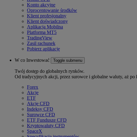
Konto akcyjne
Oprocentowanie środków
Klient profesjonalny
Klient doświadczony
Aplikacja Mobilna
Platforma MT5
TradingView
Zasil rachunek
Pobierz aplikację
W co Inwestować
Toggle submenu
Twój dostęp do globalnych rynków.
Od tradycyjnych akcji, przez surowce i globalne waluty, aż po 
Forex
Akcje
ETF
Akcje CFD
Indeksy CFD
Surowce CFD
ETF Fundusze CFD
Kryptowaluty CFD
SpaceX
Specyfikacja instrumentów