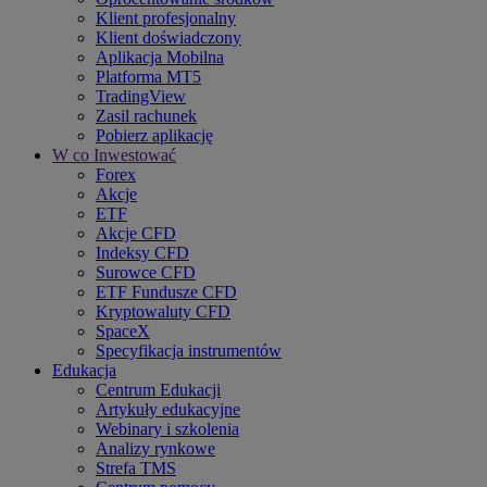
Klient profesjonalny
Klient doświadczony
Aplikacja Mobilna
Platforma MT5
TradingView
Zasil rachunek
Pobierz aplikację
W co Inwestować
Forex
Akcje
ETF
Akcje CFD
Indeksy CFD
Surowce CFD
ETF Fundusze CFD
Kryptowaluty CFD
SpaceX
Specyfikacja instrumentów
Edukacja
Centrum Edukacji
Artykuły edukacyjne
Webinary i szkolenia
Analizy rynkowe
Strefa TMS