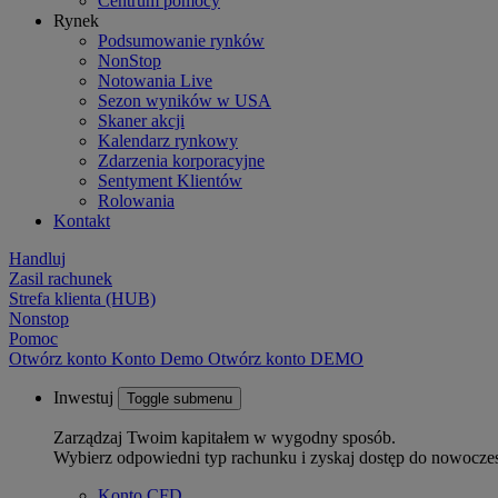
Centrum pomocy
Rynek
Podsumowanie rynków
NonStop
Notowania Live
Sezon wyników w USA
Skaner akcji
Kalendarz rynkowy
Zdarzenia korporacyjne
Sentyment Klientów
Rolowania
Kontakt
Handluj
Zasil rachunek
Strefa klienta (HUB)
Nonstop
Pomoc
Otwórz konto
Konto
Demo
Otwórz konto DEMO
Inwestuj
Toggle submenu
Zarządzaj Twoim kapitałem w wygodny sposób.
Wybierz odpowiedni typ rachunku i zyskaj dostęp do nowocze
Konto CFD