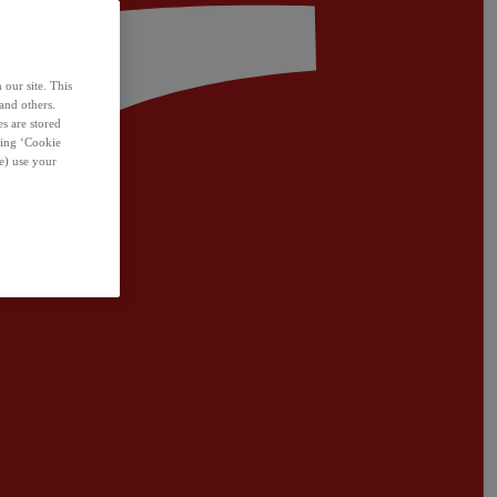
 our site. This
and others.
s are stored
sing ‘Cookie
e) use your