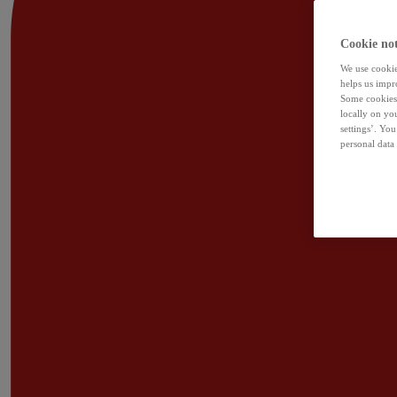
Cookie not
We use cookies
helps us impr
Some cookies 
locally on yo
settings’. Yo
personal data