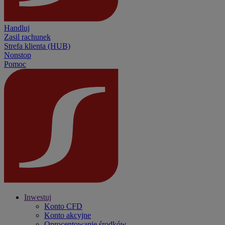
Handluj
Zasil rachunek
Strefa klienta (HUB)
Nonstop
Pomoc
Inwestuj
Konto CFD
Konto akcyjne
Oprocentowanie środków