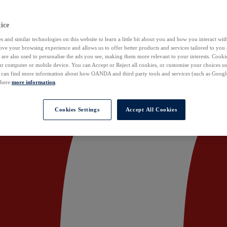
ice
 and similar technologies on this website to learn a little bit about you and how you interact with
ove your browsing experience and allows us to offer better products and services tailored to you 
are also used to personalise the ads you see, making them more relevant to your interests. Cookie
ur computer or mobile device. You can Accept or Reject all cookies, or customise your choices u
u can find more information about how OANDA and third party tools and services (such as Googl
 here:
more information
.
Cookies Settings
Accept All Cookies