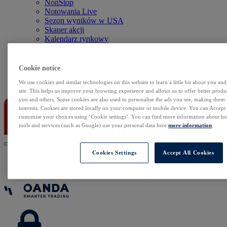
NonStop
Notowania Live
Sezon wyników w USA
Skaner akcji
Kalendarz rynkowy
Zdarzenia korporacyjne
Sentyment Klientów
Rolowania
Cookie notice
We use cookies and similar technologies on this website to learn a little bit about you an
Kontakt
site. This helps us improve your browsing experience and allows us to offer better produc
you and others. Some cookies are also used to personalise the ads you see, making them
interests. Cookies are stored locally on your computer or mobile device. You can Accept o
customise your choices using ‘Cookie settings’. You can find more information about 
tools and services (such as Google) use your personal data here:
more information
.
Cookies Settings
Accept All Cookies