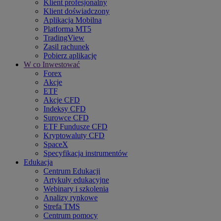
Klient profesjonalny
Klient doświadczony
Aplikacja Mobilna
Platforma MT5
TradingView
Zasil rachunek
Pobierz aplikację
W co Inwestować
Forex
Akcje
ETF
Akcje CFD
Indeksy CFD
Surowce CFD
ETF Fundusze CFD
Kryptowaluty CFD
SpaceX
Specyfikacja instrumentów
Edukacja
Centrum Edukacji
Artykuły edukacyjne
Webinary i szkolenia
Analizy rynkowe
Strefa TMS
Centrum pomocy