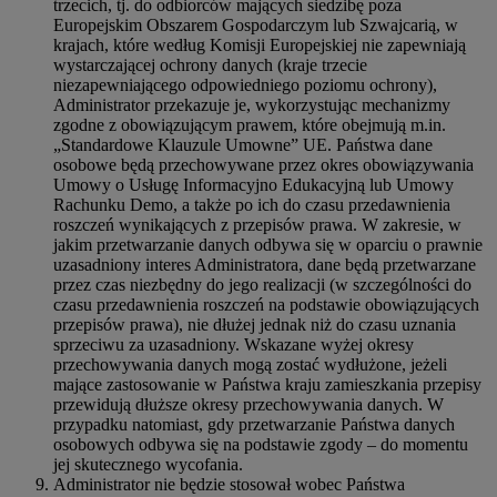
trzecich, tj. do odbiorców mających siedzibę poza
Europejskim Obszarem Gospodarczym lub Szwajcarią, w
krajach, które według Komisji Europejskiej nie zapewniają
wystarczającej ochrony danych (kraje trzecie
niezapewniającego odpowiedniego poziomu ochrony),
Administrator przekazuje je, wykorzystując mechanizmy
zgodne z obowiązującym prawem, które obejmują m.in.
„Standardowe Klauzule Umowne” UE. Państwa dane
osobowe będą przechowywane przez okres obowiązywania
Umowy o Usługę Informacyjno Edukacyjną lub Umowy
Rachunku Demo, a także po ich do czasu przedawnienia
roszczeń wynikających z przepisów prawa. W zakresie, w
jakim przetwarzanie danych odbywa się w oparciu o prawnie
uzasadniony interes Administratora, dane będą przetwarzane
przez czas niezbędny do jego realizacji (w szczególności do
czasu przedawnienia roszczeń na podstawie obowiązujących
przepisów prawa), nie dłużej jednak niż do czasu uznania
sprzeciwu za uzasadniony. Wskazane wyżej okresy
przechowywania danych mogą zostać wydłużone, jeżeli
mające zastosowanie w Państwa kraju zamieszkania przepisy
przewidują dłuższe okresy przechowywania danych. W
przypadku natomiast, gdy przetwarzanie Państwa danych
osobowych odbywa się na podstawie zgody – do momentu
jej skutecznego wycofania.
Administrator nie będzie stosował wobec Państwa