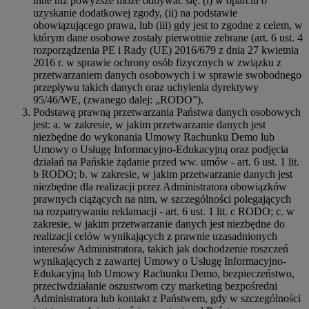
inne niż powyższe może odbywać się: (i) w oparciu o
uzyskanie dodatkowej zgody, (ii) na podstawie
obowiązującego prawa, lub (iii) gdy jest to zgodne z celem, w
którym dane osobowe zostały pierwotnie zebrane (art. 6 ust. 4
rozporządzenia PE i Rady (UE) 2016/679 z dnia 27 kwietnia
2016 r. w sprawie ochrony osób fizycznych w związku z
przetwarzaniem danych osobowych i w sprawie swobodnego
przepływu takich danych oraz uchylenia dyrektywy
95/46/WE, (zwanego dalej: „RODO”).
Podstawą prawną przetwarzania Państwa danych osobowych
jest: a. w zakresie, w jakim przetwarzanie danych jest
niezbędne do wykonania Umowy Rachunku Demo lub
Umowy o Usługę Informacyjno-Edukacyjną oraz podjęcia
działań na Pańskie żądanie przed ww. umów - art. 6 ust. 1 lit.
b RODO; b. w zakresie, w jakim przetwarzanie danych jest
niezbędne dla realizacji przez Administratora obowiązków
prawnych ciążących na nim, w szczególności polegających
na rozpatrywaniu reklamacji - art. 6 ust. 1 lit. c RODO; c. w
zakresie, w jakim przetwarzanie danych jest niezbędne do
realizacji celów wynikających z prawnie uzasadnionych
interesów Administratora, takich jak dochodzenie roszczeń
wynikających z zawartej Umowy o Usługę Informacyjno-
Edukacyjną lub Umowy Rachunku Demo, bezpieczeństwo,
przeciwdziałanie oszustwom czy marketing bezpośredni
Administratora lub kontakt z Państwem, gdy w szczególności