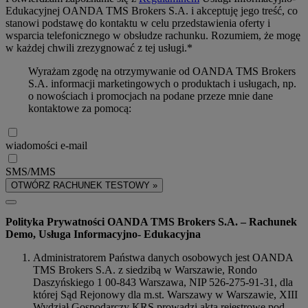
Edukacyjnej OANDA TMS Brokers S.A. i akceptuję jego treść, co
stanowi podstawę do kontaktu w celu przedstawienia oferty i
wsparcia telefonicznego w obsłudze rachunku. Rozumiem, że mogę
w każdej chwili zrezygnować z tej usługi.*
Wyrażam zgodę na otrzymywanie od OANDA TMS Brokers
S.A. informacji marketingowych o produktach i usługach, np.
o nowościach i promocjach na podane przeze mnie dane
kontaktowe za pomocą:
wiadomości e-mail
SMS/MMS
OTWÓRZ RACHUNEK TESTOWY »
Polityka Prywatności OANDA TMS Brokers S.A. – Rachunek
Demo, Usługa Informacyjno- Edukacyjna
Administratorem Państwa danych osobowych jest OANDA
TMS Brokers S.A. z siedzibą w Warszawie, Rondo
Daszyńskiego 1 00-843 Warszawa, NIP 526-275-91-31, dla
której Sąd Rejonowy dla m.st. Warszawy w Warszawie, XIII
Wydział Gospodarczy KRS prowadzi akta rejestrowe pod