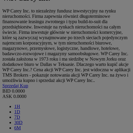
WP Carey Inc. to niezależny fundusz inwestycyjny na rynku
nieruchomości. Firma zapewnia również długoterminowe
finansowanie leasingu zwrotnego i typu build-to-suit dla
przedsiębiorstw. Inwestuje na rynkach nieruchomości na całym
świecie. Firma inwestuje głównie w nieruchomości komercyjne,
które są zazwyczaj wynajmowane po trzech sieciach pojedynczym
najemcom korporacyjnym, w tym nieruchomości biurowe,
magazynowe, przemysłowe, logistyczne, handlowe, hotelowe,
badawczo-rozwojowe i magazyny samoobsługowe. WP Carey Inc.
została założona w 1973 roku i ma siedzibę w Nowym Jorku oraz
dodatkowe biuro w Dallas w Teksasie. Dlaczego warto kupić akcje
WP Carey Inc.? Cena akcji WP Carey Inc. jest widoczna w aplikacji
TMS Brokers - pokazuje notowania akcji WP Carey Inc. na żywo i
umożliwia kupno i sprzedaż akcji WP Carey Inc..
Sprzedaj
Kup
BID
0.0000
ASK
0.0000
1H
1D
7D
30D
6M