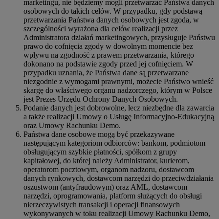
marketingu, nie będziemy mogli przetwarzać Państwa danych
osobowych do takich celów. W przypadku, gdy podstawą
przetwarzania Państwa danych osobowych jest zgoda, w
szczególności wyrażona dla celów realizacji przez
Administratora działań marketingowych, przysługuje Państwu
prawo do cofnięcia zgody w dowolnym momencie bez
wpływu na zgodność z prawem przetwarzania, którego
dokonano na podstawie zgody przed jej cofnięciem. W
przypadku uznania, że Państwa dane są przetwarzane
niezgodnie z wymogami prawnymi, możecie Państwo wnieść
skargę do właściwego organu nadzorczego, którym w Polsce
jest Prezes Urzędu Ochrony Danych Osobowych.
Podanie danych jest dobrowolne, lecz niezbędne dla zawarcia
a także realizacji Umowy o Usługę Informacyjno-Edukacyjną
oraz Umowy Rachunku Demo.
Państwa dane osobowe mogą być przekazywane
następującym kategoriom odbiorców: bankom, podmiotom
obsługującym szybkie płatności, spółkom z grupy
kapitałowej, do której należy Administrator, kurierom,
operatorom pocztowym, organom nadzoru, dostawcom
danych rynkowych, dostawcom narzędzi do przeciwdziałania
oszustwom (antyfraudowym) oraz AML, dostawcom
narzędzi, oprogramowania, platform służących do obsługi
nierzeczywistych transakcji i operacji finansowych
wykonywanych w toku realizacji Umowy Rachunku Demo,