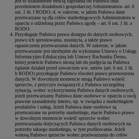
jest to uzasadnione treścią zapytania od Państwa oraz
przedmiotem działalności gospodarczej Administratora- art. 6
ust. 1 lit. f RODO; d. w zakresie, w jakim Państwa dane
przetwarzane są dla celów marketingowych Administratora w
oparciu o udzieloną przez Państwa zgodę – art. 6 ust. 1 lit. a
RODO.
Przysługuje Państwu prawo dostępu do danych osobowych,
prawo ich sprostowania, usunięcia, a także prawo
ograniczenia przetwarzania danych. W zakresie, w jakim
przetwarzanie jest niezbędne do wykonania Umowy o Usługę
Informacyjno-Edukacyjną lub Umowy Rachunku Demo,
której jesteście Państwo stroną lub do podjęcia na Państwa
żądanie działań przed zawarciem ww. umów (art. 6 ust. 1 lit.
b RODO) przysługuje Państwu również prawo przenoszenia
danych. W dowolnym momencie mogą Państwo wnieść
sprzeciw, z przyczyn związanych z Państwa szczególną
sytuacją, wobec wykorzystania Państwa danych osobowych,
jeżeli przetwarzamy Państwa dane osobowe w oparciu o swój
prawnie uzasadniony interes, np. w związku z marketingiem
produktów i usług. Jeżeli Państwa dane osobowe są
przetwarzane na potrzeby marketingu, macie Państwo prawo
w dowolnym momencie wnieść sprzeciw wobec
przetwarzania dotyczących Państwa danych osobowych na
potrzeby takiego marketingu, w tym profilowania. Jeżeli
wniosą Państwo sprzeciw wobec przetwarzania do celów