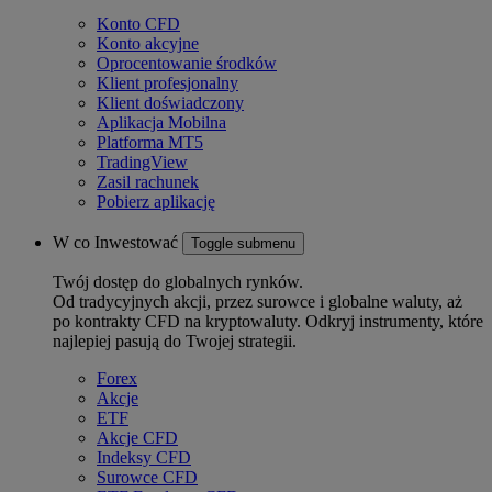
Konto CFD
Konto akcyjne
Oprocentowanie środków
Klient profesjonalny
Klient doświadczony
Aplikacja Mobilna
Platforma MT5
TradingView
Zasil rachunek
Pobierz aplikację
W co Inwestować
Toggle submenu
Twój dostęp do globalnych rynków.
Od tradycyjnych akcji, przez surowce i globalne waluty, aż
po kontrakty CFD na kryptowaluty. Odkryj instrumenty, które
najlepiej pasują do Twojej strategii.
Forex
Akcje
ETF
Akcje CFD
Indeksy CFD
Surowce CFD