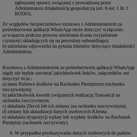
zgłoszonej sprawy związanej z prowadzoną przez
Administratora działalnością gospodarczą (art. 6 ust. 1 lit. f
RODO).
Ze względów bezpieczeństwa rozmowa z Administratorem za
pośrednictwem aplikacji WhatsApp może dotyczyć wyłącznie:
a) wsparcia podczas procesu otwierania Konta (wyjaśnienie
czynności składających się na procedurę onboardingu);
b) udzielania odpowiedzi na pytania klientów dotyczące działalności
Administratora.
Rozmowa z Administratorem za pośrednictwem aplikacji WhatsApp
nigdy nie będzie zawierać jakichkolwiek linków, załączników ani
dotyczyć m.in.:
a) stanu Państwa środków na Rachunku Pieniężnym (rachunku
rzeczywistym);
b) jakichkolwiek kwestii związanych realizacją Transakcji na
rachunku rzeczywistym;
c) składania Zleceń lub ich zmiany (na rachunku rzeczywistym);
d) zmiany lub aktualizacji danych osobowych Klienta;
e) składania dyspozycji wpłaty lub wypłaty środków na Rachunek
Pieniężny (rachunek rzeczywisty).
W przypadku przekazywania danych osobowych do państw