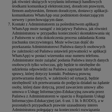
jak również służących wysyłaniu informacji handlowych
środkami komunikacji elektronicznej, doradcom prawnym,
firmom audytorskim, firmom doradczym, dostawcy aplikacji-
komunikatora WhatsApp oraz podmiotom dostarczającym
serwery i przechowującym dane.
Kontakt z Administratorem za pośrednictwem aplikacji
WhatsApp może nastąpić z inicjatywy Państwa, jak również
Administratora w przypadku konieczności skontaktowania się
z Państwem w celu dokończenia procesu zakładania Konta
(rachunku rzeczywistego). Może wówczas dojść do
przekazania Administratorowi Państwa danych osobowych
(w zależności od Państwa ustawień prywatności w aplikacji
WhatsApp) w postaci wizerunku oraz numeru telefonu.
Administrator może zażądać podania Państwa innych danych
osobowych tylko wówczas, gdy będzie to niezbędne do
udzielenia odpowiedzi na Państwa zapytanie lub obsługi
sprawy, której dotyczy kontakt. Podstawą prawną
przetwarzania danych, w zależności od sytuacji, będzie
niezbędność ich przetwarzania do podjęcia działań na żądanie
osoby, której dane dotyczą, przed zawarciem umowy albo
umowa o Usługę Informacyjno-Edukacyjną zawarta przez
Państwa z Administratorem w oparciu o Regulamin Usługi
Informacyjno-Edukacyjnej (art. 6 ust. 1 lit. b RODO), a w
pozostałych przypadkach prawnie uzasadniony interes
Administratora polegający na konieczności rozwiązania