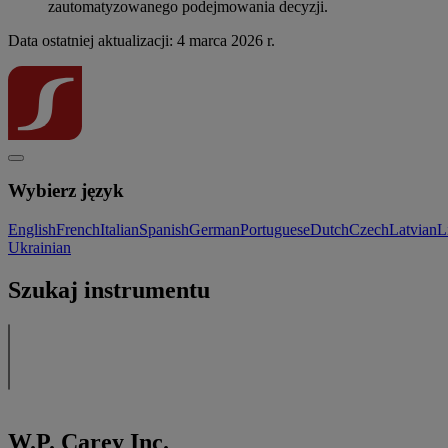
zautomatyzowanego podejmowania decyzji.
Data ostatniej aktualizacji: 4 marca 2026 r.
Wybierz język
English
French
Italian
Spanish
German
Portuguese
Dutch
Czech
Latvian
L
Ukrainian
Szukaj instrumentu
W.P. Carey Inc.