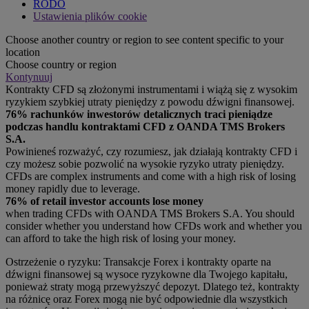
RODO
Ustawienia plików cookie
Choose another country or region to see content specific to your
location
Choose country or region
Kontynuuj
Kontrakty CFD są złożonymi instrumentami i wiążą się z wysokim
ryzykiem szybkiej utraty pieniędzy z powodu dźwigni finansowej.
76% rachunków inwestorów detalicznych traci pieniądze
podczas handlu kontraktami CFD z OANDA TMS Brokers
S.A.
Powinieneś rozważyć, czy rozumiesz, jak działają kontrakty CFD i
czy możesz sobie pozwolić na wysokie ryzyko utraty pieniędzy.
CFDs are complex instruments and come with a high risk of losing
money rapidly due to leverage.
76% of retail investor accounts lose money
when trading CFDs with OANDA TMS Brokers S.A. You should
consider whether you understand how CFDs work and whether you
can afford to take the high risk of losing your money.
Ostrzeżenie o ryzyku: Transakcje Forex i kontrakty oparte na
dźwigni finansowej są wysoce ryzykowne dla Twojego kapitału,
ponieważ straty mogą przewyższyć depozyt. Dlatego też, kontrakty
na różnicę oraz Forex mogą nie być odpowiednie dla wszystkich