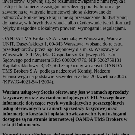
inwestorów. Upewnij się, że rozumiesz związane z nimi ryzyka i
jeśli jest to konieczne zasięgnij niezależnej porady. Informacje
zawarte na tej witrynie internetowej nie są skierowane do
odbiorców konkretnego kraju i nie są przeznaczone do dystrybucji
do państw, w których dystrybucja albo użytkowanie tych informacji
byłyby niezgodne z lokalnym prawem, wymogami i regulacjami.
OANDA TMS Brokers S.A. z siedzibą w Warszawie, Warsaw
UNIT, Daszyńskiego 1, 00-843 Warszawa, wpisana do rejestru
przedsiębiorców przez Sąd Rejonowy dla m. st. Warszawy w
Warszawie, XIII Wydział Gospodarczy Krajowego Rejestru
Sądowego pod numerem KRS 0000204776, NIP 5262759131,
Kapitał zakładowy: 3,537,560 zł opłacony w całości. OANDA
TMS Brokers S.A. podlega nadzorowi Komisji Nadzoru
Finansowego na podstawie zezwolenia z dnia 26 kwietnia 2004 r.
(KPWiG-4021-54-1/2004).
Wariant usługowy Stocks oferowany jest w ramach sprzedaży
krzyżowej wraz z wariantem usługowym CFD. Szczegółowe
informacje dotyczące ryzyk wynikających z poszczególnych
usług oferowanych w ramach sprzedaży krzyżowej oraz
informacje o kosztach i opłatach związanych z tymi usługami
dostępne są na stronie internetowej OANDA TMS Brokers w
sekcji Dokumenty.
Kontrakty na różnicę są złożonymi instrumentami i wiążą się z