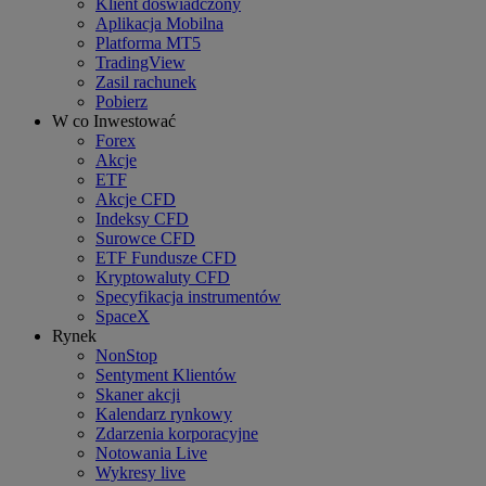
Klient doświadczony
Aplikacja Mobilna
Platforma MT5
TradingView
Zasil rachunek
Pobierz
W co Inwestować
Forex
Akcje
ETF
Akcje CFD
Indeksy CFD
Surowce CFD
ETF Fundusze CFD
Kryptowaluty CFD
Specyfikacja instrumentów
SpaceX
Rynek
NonStop
Sentyment Klientów
Skaner akcji
Kalendarz rynkowy
Zdarzenia korporacyjne
Notowania Live
Wykresy live