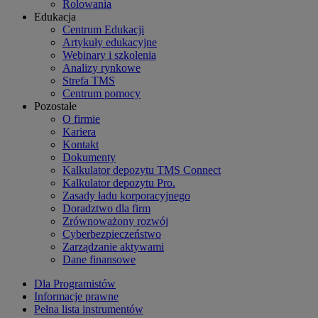
Rolowania
Edukacja
Centrum Edukacji
Artykuły edukacyjne
Webinary i szkolenia
Analizy rynkowe
Strefa TMS
Centrum pomocy
Pozostałe
O firmie
Kariera
Kontakt
Dokumenty
Kalkulator depozytu TMS Connect
Kalkulator depozytu Pro.
Zasady ładu korporacyjnego
Doradztwo dla firm
Zrównoważony rozwój
Cyberbezpieczeństwo
Zarządzanie aktywami
Dane finansowe
Dla Programistów
Informacje prawne
Pełna lista instrumentów