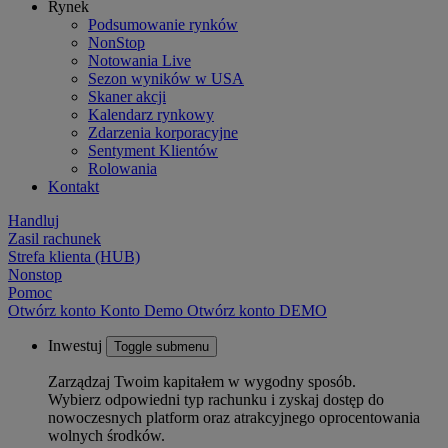
Rynek
Podsumowanie rynków
NonStop
Notowania Live
Sezon wyników w USA
Skaner akcji
Kalendarz rynkowy
Zdarzenia korporacyjne
Sentyment Klientów
Rolowania
Kontakt
Handluj
Zasil rachunek
Strefa klienta (HUB)
Nonstop
Pomoc
Otwórz konto
Konto
Demo
Otwórz konto DEMO
Inwestuj
Toggle submenu
Zarządzaj Twoim kapitałem w wygodny sposób.
Wybierz odpowiedni typ rachunku i zyskaj dostęp do
nowoczesnych platform oraz atrakcyjnego oprocentowania
wolnych środków.