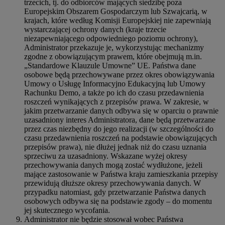
trzecich, tj. do odbiorców mających siedzibę poza
Europejskim Obszarem Gospodarczym lub Szwajcarią, w
krajach, które według Komisji Europejskiej nie zapewniają
wystarczającej ochrony danych (kraje trzecie
niezapewniającego odpowiedniego poziomu ochrony),
Administrator przekazuje je, wykorzystując mechanizmy
zgodne z obowiązującym prawem, które obejmują m.in.
„Standardowe Klauzule Umowne” UE. Państwa dane
osobowe będą przechowywane przez okres obowiązywania
Umowy o Usługę Informacyjno Edukacyjną lub Umowy
Rachunku Demo, a także po ich do czasu przedawnienia
roszczeń wynikających z przepisów prawa. W zakresie, w
jakim przetwarzanie danych odbywa się w oparciu o prawnie
uzasadniony interes Administratora, dane będą przetwarzane
przez czas niezbędny do jego realizacji (w szczególności do
czasu przedawnienia roszczeń na podstawie obowiązujących
przepisów prawa), nie dłużej jednak niż do czasu uznania
sprzeciwu za uzasadniony. Wskazane wyżej okresy
przechowywania danych mogą zostać wydłużone, jeżeli
mające zastosowanie w Państwa kraju zamieszkania przepisy
przewidują dłuższe okresy przechowywania danych. W
przypadku natomiast, gdy przetwarzanie Państwa danych
osobowych odbywa się na podstawie zgody – do momentu
jej skutecznego wycofania.
Administrator nie będzie stosował wobec Państwa