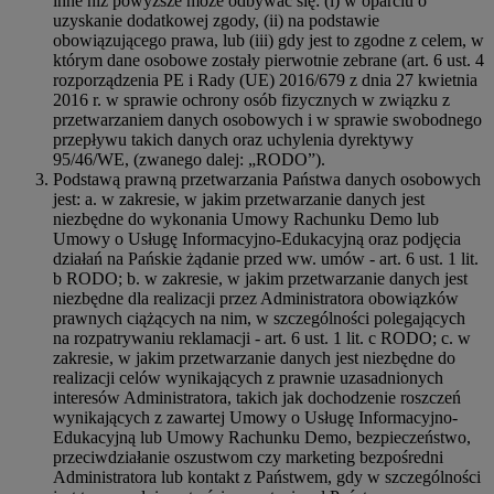
inne niż powyższe może odbywać się: (i) w oparciu o
uzyskanie dodatkowej zgody, (ii) na podstawie
obowiązującego prawa, lub (iii) gdy jest to zgodne z celem, w
którym dane osobowe zostały pierwotnie zebrane (art. 6 ust. 4
rozporządzenia PE i Rady (UE) 2016/679 z dnia 27 kwietnia
2016 r. w sprawie ochrony osób fizycznych w związku z
przetwarzaniem danych osobowych i w sprawie swobodnego
przepływu takich danych oraz uchylenia dyrektywy
95/46/WE, (zwanego dalej: „RODO”).
Podstawą prawną przetwarzania Państwa danych osobowych
jest: a. w zakresie, w jakim przetwarzanie danych jest
niezbędne do wykonania Umowy Rachunku Demo lub
Umowy o Usługę Informacyjno-Edukacyjną oraz podjęcia
działań na Pańskie żądanie przed ww. umów - art. 6 ust. 1 lit.
b RODO; b. w zakresie, w jakim przetwarzanie danych jest
niezbędne dla realizacji przez Administratora obowiązków
prawnych ciążących na nim, w szczególności polegających
na rozpatrywaniu reklamacji - art. 6 ust. 1 lit. c RODO; c. w
zakresie, w jakim przetwarzanie danych jest niezbędne do
realizacji celów wynikających z prawnie uzasadnionych
interesów Administratora, takich jak dochodzenie roszczeń
wynikających z zawartej Umowy o Usługę Informacyjno-
Edukacyjną lub Umowy Rachunku Demo, bezpieczeństwo,
przeciwdziałanie oszustwom czy marketing bezpośredni
Administratora lub kontakt z Państwem, gdy w szczególności