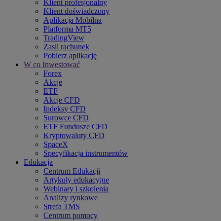
Klient profesjonalny
Klient doświadczony
Aplikacja Mobilna
Platforma MT5
TradingView
Zasil rachunek
Pobierz aplikację
W co Inwestować
Forex
Akcje
ETF
Akcje CFD
Indeksy CFD
Surowce CFD
ETF Fundusze CFD
Kryptowaluty CFD
SpaceX
Specyfikacja instrumentów
Edukacja
Centrum Edukacji
Artykuły edukacyjne
Webinary i szkolenia
Analizy rynkowe
Strefa TMS
Centrum pomocy