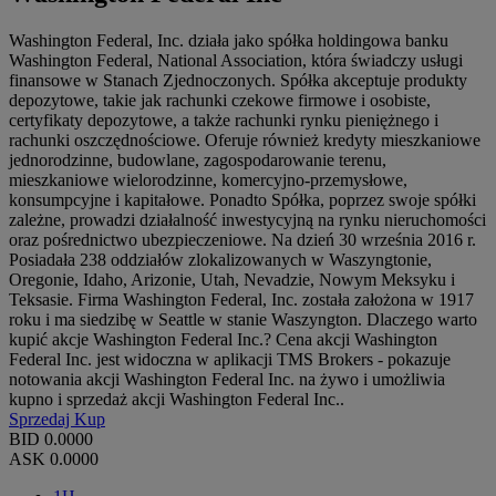
Washington Federal, Inc. działa jako spółka holdingowa banku
Washington Federal, National Association, która świadczy usługi
finansowe w Stanach Zjednoczonych. Spółka akceptuje produkty
depozytowe, takie jak rachunki czekowe firmowe i osobiste,
certyfikaty depozytowe, a także rachunki rynku pieniężnego i
rachunki oszczędnościowe. Oferuje również kredyty mieszkaniowe
jednorodzinne, budowlane, zagospodarowanie terenu,
mieszkaniowe wielorodzinne, komercyjno-przemysłowe,
konsumpcyjne i kapitałowe. Ponadto Spółka, poprzez swoje spółki
zależne, prowadzi działalność inwestycyjną na rynku nieruchomości
oraz pośrednictwo ubezpieczeniowe. Na dzień 30 września 2016 r.
Posiadała 238 oddziałów zlokalizowanych w Waszyngtonie,
Oregonie, Idaho, Arizonie, Utah, Nevadzie, Nowym Meksyku i
Teksasie. Firma Washington Federal, Inc. została założona w 1917
roku i ma siedzibę w Seattle w stanie Waszyngton. Dlaczego warto
kupić akcje Washington Federal Inc.? Cena akcji Washington
Federal Inc. jest widoczna w aplikacji TMS Brokers - pokazuje
notowania akcji Washington Federal Inc. na żywo i umożliwia
kupno i sprzedaż akcji Washington Federal Inc..
Sprzedaj
Kup
BID
0.0000
ASK
0.0000