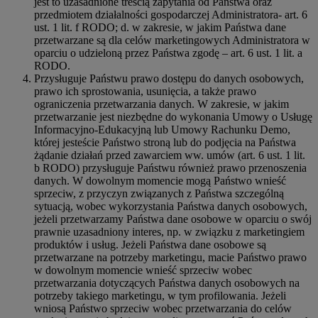
jest to uzasadnione treścią zapytania od Państwa oraz
przedmiotem działalności gospodarczej Administratora- art. 6
ust. 1 lit. f RODO; d. w zakresie, w jakim Państwa dane
przetwarzane są dla celów marketingowych Administratora w
oparciu o udzieloną przez Państwa zgodę – art. 6 ust. 1 lit. a
RODO.
Przysługuje Państwu prawo dostępu do danych osobowych,
prawo ich sprostowania, usunięcia, a także prawo
ograniczenia przetwarzania danych. W zakresie, w jakim
przetwarzanie jest niezbędne do wykonania Umowy o Usługę
Informacyjno-Edukacyjną lub Umowy Rachunku Demo,
której jesteście Państwo stroną lub do podjęcia na Państwa
żądanie działań przed zawarciem ww. umów (art. 6 ust. 1 lit.
b RODO) przysługuje Państwu również prawo przenoszenia
danych. W dowolnym momencie mogą Państwo wnieść
sprzeciw, z przyczyn związanych z Państwa szczególną
sytuacją, wobec wykorzystania Państwa danych osobowych,
jeżeli przetwarzamy Państwa dane osobowe w oparciu o swój
prawnie uzasadniony interes, np. w związku z marketingiem
produktów i usług. Jeżeli Państwa dane osobowe są
przetwarzane na potrzeby marketingu, macie Państwo prawo
w dowolnym momencie wnieść sprzeciw wobec
przetwarzania dotyczących Państwa danych osobowych na
potrzeby takiego marketingu, w tym profilowania. Jeżeli
wniosą Państwo sprzeciw wobec przetwarzania do celów