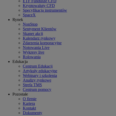
ETF Fundusze CFD
Kryptowaluty CFD
Specyfikacja instrumentów
SpaceX
Rynek
NonStop
Sentyment Klientów
Skaner akcji
Kalendarz rynkowy
Zdarzenia korporacyjne
Notowania Live
Wykresy live
Rolowania
Edukacja
Centrum Edukacji
Artykuły edukacyjne
Webinary i szkolenia
Analizy rynkowe
Strefa TMS
Centrum pomocy
Pozostałe
O firmie
Kariera
Kontakt
Dokumenty