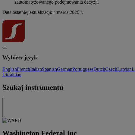
zautomatyzowanego podejmowania decyzji.
Data ostatniej aktualizacji: 4 marca 2026 r.
Wybierz język
English
French
Italian
Spanish
German
Portuguese
Dutch
Czech
Latvian
L
Ukrainian
Szukaj instrumentu
Washington Federal Inc