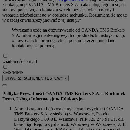
Edukacyjnej OANDA TMS Brokers S.A. i akceptuję jego treść, co
stanowi podstawę do kontaktu w celu przedstawienia oferty i
wsparcia telefonicznego w obsłudze rachunku. Rozumiem, że mogę
w każdej chwili zrezygnować z tej usługi.*
Wyrażam zgodę na otrzymywanie od OANDA TMS Brokers
S.A. informacji marketingowych o produktach i usługach, np.
o nowościach i promocjach na podane przeze mnie dane
kontaktowe za pomocą:
wiadomości e-mail
SMS/MMS
OTWÓRZ RACHUNEK TESTOWY »
Polityka Prywatności OANDA TMS Brokers S.A. – Rachunek
Demo, Usługa Informacyjno- Edukacyjna
Administratorem Państwa danych osobowych jest OANDA
TMS Brokers S.A. z siedzibą w Warszawie, Rondo
Daszyńskiego 1 00-843 Warszawa, NIP 526-275-91-31, dla
której Sąd Rejonowy dla m.st. Warszawy w Warszawie, XIII
Wydział Gospodarczy KRS prowadzi akta rejestrowe pod