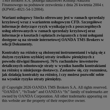
TMS Brokers S.A. podlega nadzorowi Komisji Nadzoru
Finansowego na podstawie zezwolenia z dnia 26 kwietnia 2004 r.
(KPWiG-4021-54-1/2004).
Wariant usługowy Stocks oferowany jest w ramach sprzedaży
krzyżowej wraz z wariantem usługowym CFD. Szczegółowe
informacje dotyczące ryzyk wynikających z poszczególnych
usług oferowanych w ramach sprzedaży krzyżowej oraz
informacje o kosztach i opłatach związanych z tymi usługami
dostępne są na stronie internetowej OANDA TMS Brokers w
sekcji Dokumenty.
Kontrakty na różnicę są złożonymi instrumentami i wiążą się z
dużym ryzykiem szybkiej utraty środków pieniężnych z
powodu dźwigni finansowej. 76% rachunków inwestorów
detalicznych odnotowuje straty w wyniku handlu kontraktami
na różnicę u niniejszego dostawcy. Zastanów się, czy rozumiesz,
jak działają kontrakty na różnicę, i czy możesz pozwolić sobie
na wysokie ryzyko utraty pieniędzy.
@ Copyright 2026 OANDA TMS Brokers S.A. All rights reserved.
“OANDA”, “fxTrade” and OANDA’s “fx” family of trademarks are
owned by OANDA Corporation. All other trademarks appearing on
this website are the property of their respective owner.