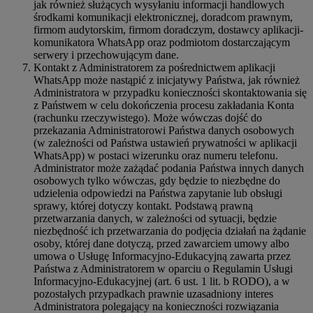
jak również służących wysyłaniu informacji handlowych
środkami komunikacji elektronicznej, doradcom prawnym,
firmom audytorskim, firmom doradczym, dostawcy aplikacji-
komunikatora WhatsApp oraz podmiotom dostarczającym
serwery i przechowującym dane.
Kontakt z Administratorem za pośrednictwem aplikacji
WhatsApp może nastąpić z inicjatywy Państwa, jak również
Administratora w przypadku konieczności skontaktowania się
z Państwem w celu dokończenia procesu zakładania Konta
(rachunku rzeczywistego). Może wówczas dojść do
przekazania Administratorowi Państwa danych osobowych
(w zależności od Państwa ustawień prywatności w aplikacji
WhatsApp) w postaci wizerunku oraz numeru telefonu.
Administrator może zażądać podania Państwa innych danych
osobowych tylko wówczas, gdy będzie to niezbędne do
udzielenia odpowiedzi na Państwa zapytanie lub obsługi
sprawy, której dotyczy kontakt. Podstawą prawną
przetwarzania danych, w zależności od sytuacji, będzie
niezbędność ich przetwarzania do podjęcia działań na żądanie
osoby, której dane dotyczą, przed zawarciem umowy albo
umowa o Usługę Informacyjno-Edukacyjną zawarta przez
Państwa z Administratorem w oparciu o Regulamin Usługi
Informacyjno-Edukacyjnej (art. 6 ust. 1 lit. b RODO), a w
pozostałych przypadkach prawnie uzasadniony interes
Administratora polegający na konieczności rozwiązania