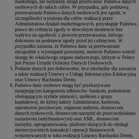
marketingu, nie będziemy mogli przetwarzać Państwa danych
osobowych do takich celów. W przypadku, gdy podstawą
przetwarzania Państwa danych osobowych jest zgoda, w
szczególności wyrażona dla celów realizacji przez
Administratora działań marketingowych, przysługuje Państwu
prawo do cofnięcia zgody w dowolnym momencie bez
wpływu na zgodność z prawem przetwarzania, którego
dokonano na podstawie zgody przed jej cofnięciem. W
przypadku uznania, że Państwa dane są przetwarzane
niezgodnie z wymogami prawnymi, możecie Państwo wnieść
skargę do właściwego organu nadzorczego, którym w Polsce
jest Prezes Urzędu Ochrony Danych Osobowych.
Podanie danych jest dobrowolne, lecz niezbędne dla zawarcia
a także realizacji Umowy o Usługę Informacyjno-Edukacyjną
oraz Umowy Rachunku Demo.
Państwa dane osobowe mogą być przekazywane
następującym kategoriom odbiorców: bankom, podmiotom
obsługującym szybkie płatności, spółkom z grupy
kapitałowej, do której należy Administrator, kurierom,
operatorom pocztowym, organom nadzoru, dostawcom
danych rynkowych, dostawcom narzędzi do przeciwdziałania
oszustwom (antyfraudowym) oraz AML, dostawcom
narzędzi, oprogramowania, platform służących do obsługi
nierzeczywistych transakcji i operacji finansowych
wykonywanych w toku realizacji Umowy Rachunku Demo,