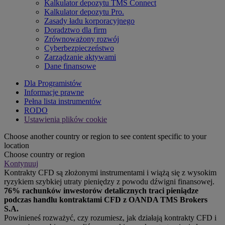
Kalkulator depozytu TMS Connect
Kalkulator depozytu Pro.
Zasady ładu korporacyjnego
Doradztwo dla firm
Zrównoważony rozwój
Cyberbezpieczeństwo
Zarządzanie aktywami
Dane finansowe
Dla Programistów
Informacje prawne
Pełna lista instrumentów
RODO
Ustawienia plików cookie
Choose another country or region to see content specific to your
location
Choose country or region
Kontynuuj
Kontrakty CFD są złożonymi instrumentami i wiążą się z wysokim
ryzykiem szybkiej utraty pieniędzy z powodu dźwigni finansowej.
76% rachunków inwestorów detalicznych traci pieniądze
podczas handlu kontraktami CFD z OANDA TMS Brokers
S.A.
Powinieneś rozważyć, czy rozumiesz, jak działają kontrakty CFD i