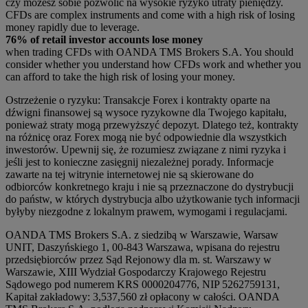
czy możesz sobie pozwolić na wysokie ryzyko utraty pieniędzy.
CFDs are complex instruments and come with a high risk of losing
money rapidly due to leverage.
76% of retail investor accounts lose money
when trading CFDs with OANDA TMS Brokers S.A. You should
consider whether you understand how CFDs work and whether you
can afford to take the high risk of losing your money.
Ostrzeżenie o ryzyku: Transakcje Forex i kontrakty oparte na
dźwigni finansowej są wysoce ryzykowne dla Twojego kapitału,
ponieważ straty mogą przewyższyć depozyt. Dlatego też, kontrakty
na różnicę oraz Forex mogą nie być odpowiednie dla wszystkich
inwestorów. Upewnij się, że rozumiesz związane z nimi ryzyka i
jeśli jest to konieczne zasięgnij niezależnej porady. Informacje
zawarte na tej witrynie internetowej nie są skierowane do
odbiorców konkretnego kraju i nie są przeznaczone do dystrybucji
do państw, w których dystrybucja albo użytkowanie tych informacji
byłyby niezgodne z lokalnym prawem, wymogami i regulacjami.
OANDA TMS Brokers S.A. z siedzibą w Warszawie, Warsaw
UNIT, Daszyńskiego 1, 00-843 Warszawa, wpisana do rejestru
przedsiębiorców przez Sąd Rejonowy dla m. st. Warszawy w
Warszawie, XIII Wydział Gospodarczy Krajowego Rejestru
Sądowego pod numerem KRS 0000204776, NIP 5262759131,
Kapitał zakładowy: 3,537,560 zł opłacony w całości. OANDA