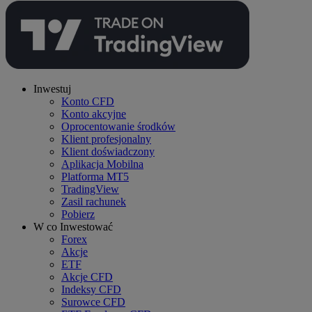
Inwestuj
Konto CFD
Konto akcyjne
Oprocentowanie środków
Klient profesjonalny
Klient doświadczony
Aplikacja Mobilna
Platforma MT5
TradingView
Zasil rachunek
Pobierz
W co Inwestować
Forex
Akcje
ETF
Akcje CFD
Indeksy CFD
Surowce CFD