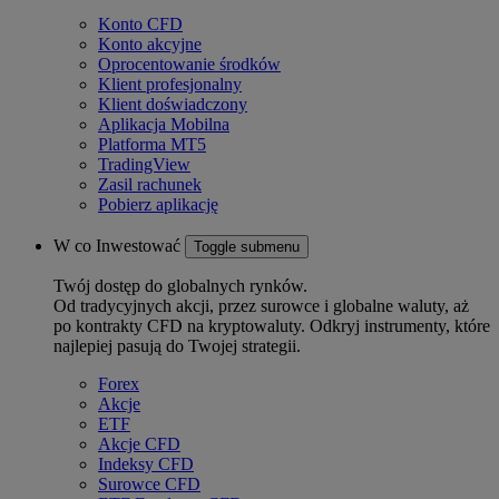
Konto CFD
Konto akcyjne
Oprocentowanie środków
Klient profesjonalny
Klient doświadczony
Aplikacja Mobilna
Platforma MT5
TradingView
Zasil rachunek
Pobierz aplikację
W co Inwestować
Toggle submenu
Twój dostęp do globalnych rynków.
Od tradycyjnych akcji, przez surowce i globalne waluty, aż
po kontrakty CFD na kryptowaluty. Odkryj instrumenty, które
najlepiej pasują do Twojej strategii.
Forex
Akcje
ETF
Akcje CFD
Indeksy CFD
Surowce CFD