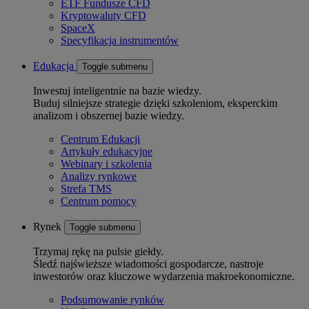
ETF Fundusze CFD
Kryptowaluty CFD
SpaceX
Specyfikacja instrumentów
Edukacja
Toggle submenu
Inwestuj inteligentnie na bazie wiedzy.
Buduj silniejsze strategie dzięki szkoleniom, eksperckim
analizom i obszernej bazie wiedzy.
Centrum Edukacji
Artykuły edukacyjne
Webinary i szkolenia
Analizy rynkowe
Strefa TMS
Centrum pomocy
Rynek
Toggle submenu
Trzymaj rękę na pulsie giełdy.
Śledź najświeższe wiadomości gospodarcze, nastroje
inwestorów oraz kluczowe wydarzenia makroekonomiczne.
Podsumowanie rynków