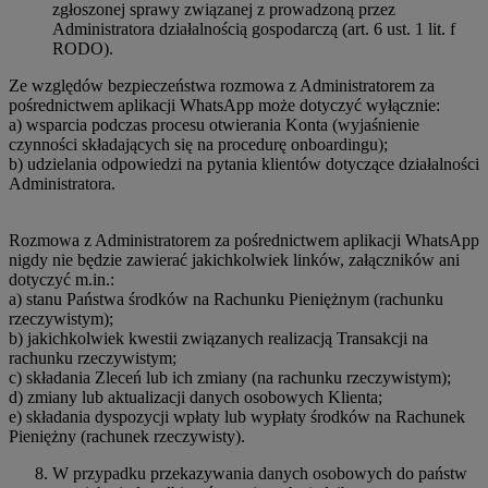
zgłoszonej sprawy związanej z prowadzoną przez
Administratora działalnością gospodarczą (art. 6 ust. 1 lit. f
RODO).
Ze względów bezpieczeństwa rozmowa z Administratorem za
pośrednictwem aplikacji WhatsApp może dotyczyć wyłącznie:
a) wsparcia podczas procesu otwierania Konta (wyjaśnienie
czynności składających się na procedurę onboardingu);
b) udzielania odpowiedzi na pytania klientów dotyczące działalności
Administratora.
Rozmowa z Administratorem za pośrednictwem aplikacji WhatsApp
nigdy nie będzie zawierać jakichkolwiek linków, załączników ani
dotyczyć m.in.:
a) stanu Państwa środków na Rachunku Pieniężnym (rachunku
rzeczywistym);
b) jakichkolwiek kwestii związanych realizacją Transakcji na
rachunku rzeczywistym;
c) składania Zleceń lub ich zmiany (na rachunku rzeczywistym);
d) zmiany lub aktualizacji danych osobowych Klienta;
e) składania dyspozycji wpłaty lub wypłaty środków na Rachunek
Pieniężny (rachunek rzeczywisty).
W przypadku przekazywania danych osobowych do państw