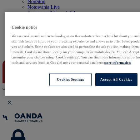
NonStop
Notowania Live
Sezon wyników w USA
Skaner akcji
Kalendarz rynkowy
Cookie notice
Zdarzenia korporacyjne
Sentyment Klientów
We use cookies and similar technologies on this website to learn a little bit about you an
Rolowania
site. This helps us improve your browsing experience and allows us to offer better produc
you and others. Some cookies are also used to personalise the ads you see, making them
Kontakt
interests. Cookies are stored locally on your computer or mobile device. You can Accept o
customise your choices using ‘Cookie settings’. You can find more information about 
tools and services (such as Google) use your personal data here:
more information
.
Cookies Settings
Accept All Cookies