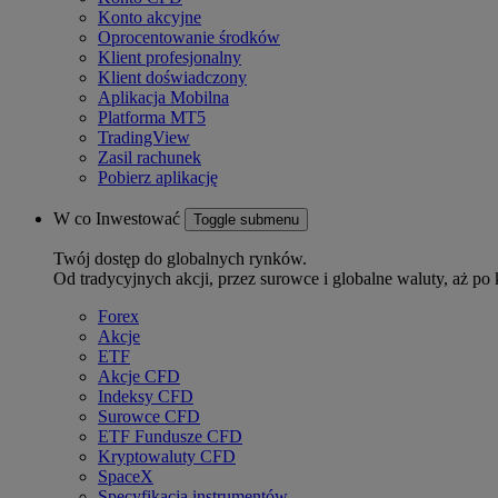
Konto akcyjne
Oprocentowanie środków
Klient profesjonalny
Klient doświadczony
Aplikacja Mobilna
Platforma MT5
TradingView
Zasil rachunek
Pobierz aplikację
W co Inwestować
Toggle submenu
Twój dostęp do globalnych rynków.
Od tradycyjnych akcji, przez surowce i globalne waluty, aż po 
Forex
Akcje
ETF
Akcje CFD
Indeksy CFD
Surowce CFD
ETF Fundusze CFD
Kryptowaluty CFD
SpaceX
Specyfikacja instrumentów