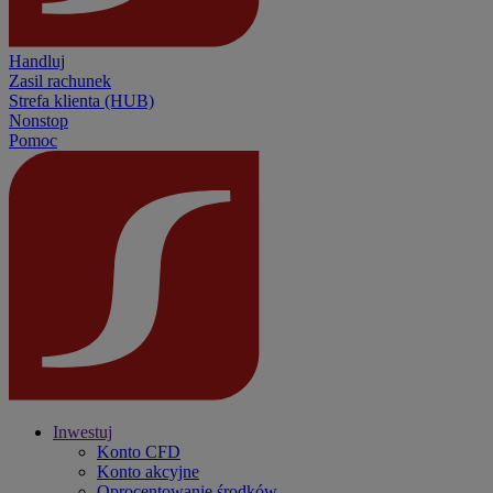
Handluj
Zasil rachunek
Strefa klienta (HUB)
Nonstop
Pomoc
Inwestuj
Konto CFD
Konto akcyjne
Oprocentowanie środków