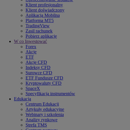
Klient profesjonalny
Klient doświadczony
Aplikacja Mobilna
Platforma MT5
TradingView
Zasil rachunek
Pobierz aplikację
W co Inwestować
Forex
Akcje
ETF
Akcje CFD
Indeksy CFD
Surowce CFD
ETF Fundusze CFD
Kryptowaluty CFD
SpaceX
Specyfikacja instrumentów
Edukacja
Centrum Edukacji
Artykuły edukacyjne
Webinary i szkolenia
Analizy rynkowe
Strefa TMS