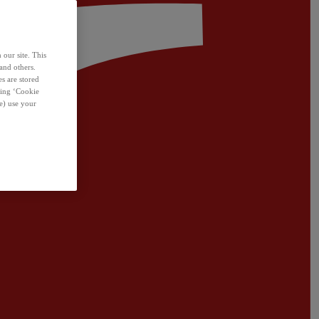
 our site. This
and others.
s are stored
sing ‘Cookie
e) use your