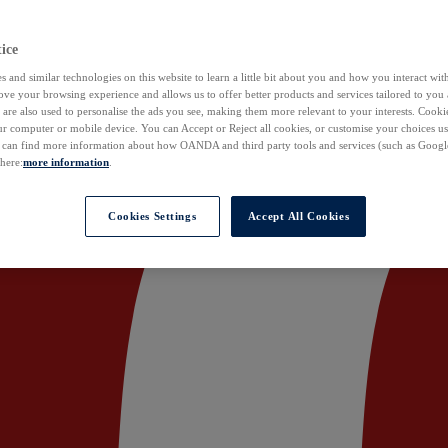
ice
 and similar technologies on this website to learn a little bit about you and how you interact with
ove your browsing experience and allows us to offer better products and services tailored to you 
are also used to personalise the ads you see, making them more relevant to your interests. Cookie
ur computer or mobile device. You can Accept or Reject all cookies, or customise your choices u
u can find more information about how OANDA and third party tools and services (such as Googl
 here:
more information
.
Cookies Settings
Accept All Cookies