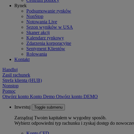
Centrum pomocy
Rynek
Podsumowanie rynków
NonStop
Notowania Live
Sezon wyników w USA
Skaner akcji
Kalendarz rynkowy
Zdarzenia korporacyjne
Sentyment Klientów
Rolowania
Kontakt
Handluj
Zasil rachunek
Strefa klienta (HUB)
Nonstop
Pomoc
Otwórz konto
Konto
Demo
Otwórz konto DEMO
Inwestuj
Toggle submenu
Zarządzaj Twoim kapitałem w wygodny sposób.
Wybierz odpowiedni typ rachunku i zyskaj dostęp do nowocze
Konto CFD