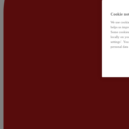
Cookie not
We use cookies
helps us impr
Some cookies 
locally on yo
settings’. Yo
personal data