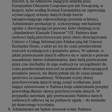
trzecich, tj. do odbiorców mających siedzibę poza
Europejskim Obszarem Gospodarczym lub Szwajcarią, w
krajach, które według Komisji Europejskiej nie zapewniają
wystarczającej ochrony danych (kraje trzecie
niezapewniającego odpowiedniego poziomu ochrony),
Administrator przekazuje je, wykorzystując mechanizmy
zgodne z obowiązującym prawem, które obejmują m.in.
„Standardowe Klauzule Umowne” UE. Państwa dane
osobowe będą przechowywane przez okres obowiązywania
Umowy o Usługę Informacyjno Edukacyjną lub Umowy
Rachunku Demo, a także po ich do czasu przedawnienia
roszczeń wynikających z przepisów prawa. W zakresie, w
jakim przetwarzanie danych odbywa się w oparciu o prawnie
uzasadniony interes Administratora, dane będą przetwarzane
przez czas niezbędny do jego realizacji (w szczególności do
czasu przedawnienia roszczeń na podstawie obowiązujących
przepisów prawa), nie dłużej jednak niż do czasu uznania
sprzeciwu za uzasadniony. Wskazane wyżej okresy
przechowywania danych mogą zostać wydłużone, jeżeli
mające zastosowanie w Państwa kraju zamieszkania przepisy
przewidują dłuższe okresy przechowywania danych. W
przypadku natomiast, gdy przetwarzanie Państwa danych
osobowych odbywa się na podstawie zgody – do momentu
jej skutecznego wycofania.
Administrator nie będzie stosował wobec Państwa