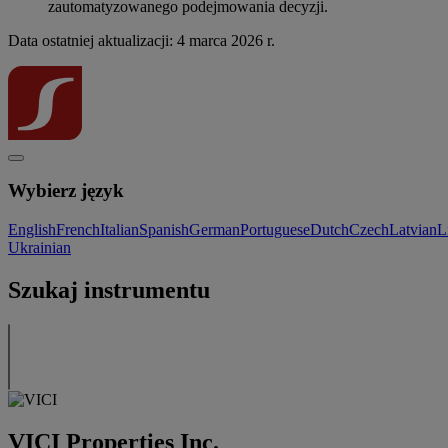
zautomatyzowanego podejmowania decyzji.
Data ostatniej aktualizacji: 4 marca 2026 r.
Wybierz język
English
French
Italian
Spanish
German
Portuguese
Dutch
Czech
Latvian
L
Ukrainian
Szukaj instrumentu
VICI Properties Inc.