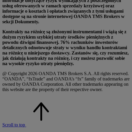
informacje dotyczące ryzyk wynikających z poszczególnych
usług oferowanych w ramach sprzedaży krzyżowej oraz
informacje o kosztach i opłatach związanych z tymi usługami
dostępne są na stronie internetowej OANDA TMS Brokers w
sekcji Dokumenty.
Kontrakty na różnicę są złożonymi instrumentami i wiążą się z
dużym ryzykiem szybkiej utraty środków pieniężnych z
powodu dźwigni finansowej. 76% rachunków inwestorów
detalicznych odnotowuje straty w wyniku handlu kontraktami
na różnicę u niniejszego dostawcy. Zastanów się, czy rozumiesz,
jak działają kontrakty na różnicę, i czy możesz pozwolić sobie
na wysokie ryzyko utraty pieniędzy.
@ Copyright 2026 OANDA TMS Brokers S.A. All rights reserved.
“OANDA”, “fxTrade” and OANDA’s “fx” family of trademarks are
owned by OANDA Corporation. All other trademarks appearing on
this website are the property of their respective owner.
Scroll to top