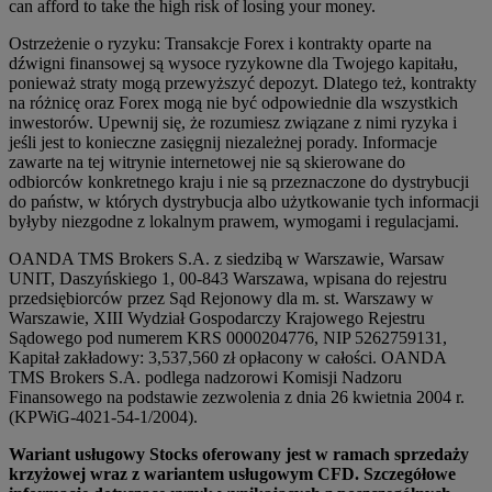
can afford to take the high risk of losing your money.
Ostrzeżenie o ryzyku: Transakcje Forex i kontrakty oparte na
dźwigni finansowej są wysoce ryzykowne dla Twojego kapitału,
ponieważ straty mogą przewyższyć depozyt. Dlatego też, kontrakty
na różnicę oraz Forex mogą nie być odpowiednie dla wszystkich
inwestorów. Upewnij się, że rozumiesz związane z nimi ryzyka i
jeśli jest to konieczne zasięgnij niezależnej porady. Informacje
zawarte na tej witrynie internetowej nie są skierowane do
odbiorców konkretnego kraju i nie są przeznaczone do dystrybucji
do państw, w których dystrybucja albo użytkowanie tych informacji
byłyby niezgodne z lokalnym prawem, wymogami i regulacjami.
OANDA TMS Brokers S.A. z siedzibą w Warszawie, Warsaw
UNIT, Daszyńskiego 1, 00-843 Warszawa, wpisana do rejestru
przedsiębiorców przez Sąd Rejonowy dla m. st. Warszawy w
Warszawie, XIII Wydział Gospodarczy Krajowego Rejestru
Sądowego pod numerem KRS 0000204776, NIP 5262759131,
Kapitał zakładowy: 3,537,560 zł opłacony w całości. OANDA
TMS Brokers S.A. podlega nadzorowi Komisji Nadzoru
Finansowego na podstawie zezwolenia z dnia 26 kwietnia 2004 r.
(KPWiG-4021-54-1/2004).
Wariant usługowy Stocks oferowany jest w ramach sprzedaży
krzyżowej wraz z wariantem usługowym CFD. Szczegółowe