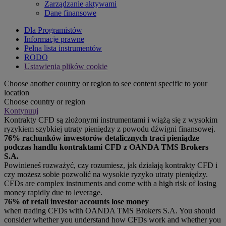
Zarządzanie aktywami
Dane finansowe
Dla Programistów
Informacje prawne
Pełna lista instrumentów
RODO
Ustawienia plików cookie
Choose another country or region to see content specific to your
location
Choose country or region
Kontynuuj
Kontrakty CFD są złożonymi instrumentami i wiążą się z wysokim
ryzykiem szybkiej utraty pieniędzy z powodu dźwigni finansowej.
76% rachunków inwestorów detalicznych traci pieniądze
podczas handlu kontraktami CFD z OANDA TMS Brokers
S.A.
Powinieneś rozważyć, czy rozumiesz, jak działają kontrakty CFD i
czy możesz sobie pozwolić na wysokie ryzyko utraty pieniędzy.
CFDs are complex instruments and come with a high risk of losing
money rapidly due to leverage.
76% of retail investor accounts lose money
when trading CFDs with OANDA TMS Brokers S.A. You should
consider whether you understand how CFDs work and whether you