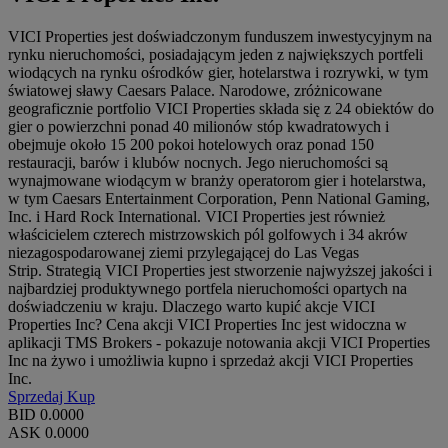
VICI Properties jest doświadczonym funduszem inwestycyjnym na
rynku nieruchomości, posiadającym jeden z największych portfeli
wiodących na rynku ośrodków gier, hotelarstwa i rozrywki, w tym
światowej sławy Caesars Palace. Narodowe, zróżnicowane
geograficznie portfolio VICI Properties składa się z 24 obiektów do
gier o powierzchni ponad 40 milionów stóp kwadratowych i
obejmuje około 15 200 pokoi hotelowych oraz ponad 150
restauracji, barów i klubów nocnych. Jego nieruchomości są
wynajmowane wiodącym w branży operatorom gier i hotelarstwa,
w tym Caesars Entertainment Corporation, Penn National Gaming,
Inc. i Hard Rock International. VICI Properties jest również
właścicielem czterech mistrzowskich pól golfowych i 34 akrów
niezagospodarowanej ziemi przylegającej do Las Vegas
Strip. Strategią VICI Properties jest stworzenie najwyższej jakości i
najbardziej produktywnego portfela nieruchomości opartych na
doświadczeniu w kraju. Dlaczego warto kupić akcje VICI
Properties Inc? Cena akcji VICI Properties Inc jest widoczna w
aplikacji TMS Brokers - pokazuje notowania akcji VICI Properties
Inc na żywo i umożliwia kupno i sprzedaż akcji VICI Properties
Inc.
Sprzedaj
Kup
BID
0.0000
ASK
0.0000