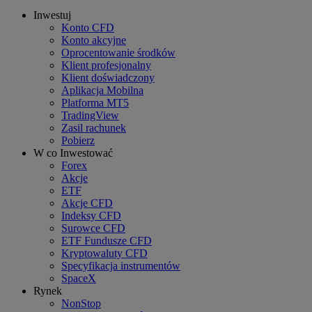
Inwestuj
Konto CFD
Konto akcyjne
Oprocentowanie środków
Klient profesjonalny
Klient doświadczony
Aplikacja Mobilna
Platforma MT5
TradingView
Zasil rachunek
Pobierz
W co Inwestować
Forex
Akcje
ETF
Akcje CFD
Indeksy CFD
Surowce CFD
ETF Fundusze CFD
Kryptowaluty CFD
Specyfikacja instrumentów
SpaceX
Rynek
NonStop