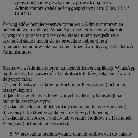
zgłoszonej sprawy związanej z prowadzoną przez
Administratora działalnością gospodarczą (art. 6 ust. 1 lit. f
RODO).
Ze względów bezpieczeństwa rozmowa z Administratorem za
pośrednictwem aplikacji WhatsApp może dotyczyć wyłącznie:
a) wsparcia podczas procesu otwierania Konta (wyjaśnienie
czynności składających się na procedurę onboardingu);
b) udzielania odpowiedzi na pytania klientów dotyczące działalności
Administratora.
Rozmowa z Administratorem za pośrednictwem aplikacji WhatsApp
nigdy nie będzie zawierać jakichkolwiek linków, załączników ani
dotyczyć m.in.:
a) stanu Państwa środków na Rachunku Pieniężnym (rachunku
rzeczywistym);
b) jakichkolwiek kwestii związanych realizacją Transakcji na
rachunku rzeczywistym;
c) składania Zleceń lub ich zmiany (na rachunku rzeczywistym);
d) zmiany lub aktualizacji danych osobowych Klienta;
e) składania dyspozycji wpłaty lub wypłaty środków na Rachunek
Pieniężny (rachunek rzeczywisty).
W przypadku przekazywania danych osobowych do państw