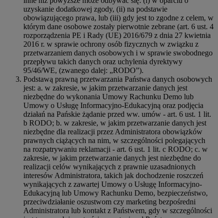
inne niż powyższe może odbywać się: (i) w oparciu o
uzyskanie dodatkowej zgody, (ii) na podstawie
obowiązującego prawa, lub (iii) gdy jest to zgodne z celem, w
którym dane osobowe zostały pierwotnie zebrane (art. 6 ust. 4
rozporządzenia PE i Rady (UE) 2016/679 z dnia 27 kwietnia
2016 r. w sprawie ochrony osób fizycznych w związku z
przetwarzaniem danych osobowych i w sprawie swobodnego
przepływu takich danych oraz uchylenia dyrektywy
95/46/WE, (zwanego dalej: „RODO”).
Podstawą prawną przetwarzania Państwa danych osobowych
jest: a. w zakresie, w jakim przetwarzanie danych jest
niezbędne do wykonania Umowy Rachunku Demo lub
Umowy o Usługę Informacyjno-Edukacyjną oraz podjęcia
działań na Pańskie żądanie przed ww. umów - art. 6 ust. 1 lit.
b RODO; b. w zakresie, w jakim przetwarzanie danych jest
niezbędne dla realizacji przez Administratora obowiązków
prawnych ciążących na nim, w szczególności polegających
na rozpatrywaniu reklamacji - art. 6 ust. 1 lit. c RODO; c. w
zakresie, w jakim przetwarzanie danych jest niezbędne do
realizacji celów wynikających z prawnie uzasadnionych
interesów Administratora, takich jak dochodzenie roszczeń
wynikających z zawartej Umowy o Usługę Informacyjno-
Edukacyjną lub Umowy Rachunku Demo, bezpieczeństwo,
przeciwdziałanie oszustwom czy marketing bezpośredni
Administratora lub kontakt z Państwem, gdy w szczególności