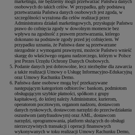
marketingu, nie będziemy mogli przetwarzać Państwa danych
osobowych do takich celów. W przypadku, gdy podstawą
przetwarzania Państwa danych osobowych jest zgoda, w
szczególności wyrażona dla celów realizacji przez
Administratora działań marketingowych, przysługuje Państwu
prawo do cofnięcia zgody w dowolnym momencie bez
wpływu na zgodność z prawem przetwarzania, którego
dokonano na podstawie zgody przed jej cofnięciem. W
przypadku uznania, że Państwa dane są przetwarzane
niezgodnie z wymogami prawnymi, możecie Państwo wnieść
skargę do właściwego organu nadzorczego, którym w Polsce
jest Prezes Urzędu Ochrony Danych Osobowych.
Podanie danych jest dobrowolne, lecz niezbędne dla zawarcia
a także realizacji Umowy o Usługę Informacyjno-Edukacyjną
oraz Umowy Rachunku Demo.
Państwa dane osobowe mogą być przekazywane
następującym kategoriom odbiorców: bankom, podmiotom
obsługującym szybkie płatności, spółkom z grupy
kapitałowej, do której należy Administrator, kurierom,
operatorom pocztowym, organom nadzoru, dostawcom
danych rynkowych, dostawcom narzędzi do przeciwdziałania
oszustwom (antyfraudowym) oraz AML, dostawcom
narzędzi, oprogramowania, platform służących do obsługi
nierzeczywistych transakcji i operacji finansowych
wykonywanych w toku realizacji Umowy Rachunku Demo,