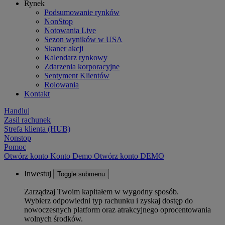
Rynek
Podsumowanie rynków
NonStop
Notowania Live
Sezon wyników w USA
Skaner akcji
Kalendarz rynkowy
Zdarzenia korporacyjne
Sentyment Klientów
Rolowania
Kontakt
Handluj
Zasil rachunek
Strefa klienta (HUB)
Nonstop
Pomoc
Otwórz konto
Konto
Demo
Otwórz konto DEMO
Inwestuj
Toggle submenu
Zarządzaj Twoim kapitałem w wygodny sposób.
Wybierz odpowiedni typ rachunku i zyskaj dostęp do
nowoczesnych platform oraz atrakcyjnego oprocentowania
wolnych środków.