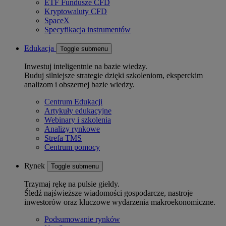
ETF Fundusze CFD
Kryptowaluty CFD
SpaceX
Specyfikacja instrumentów
Edukacja
Toggle submenu
Inwestuj inteligentnie na bazie wiedzy.
Buduj silniejsze strategie dzięki szkoleniom, eksperckim
analizom i obszernej bazie wiedzy.
Centrum Edukacji
Artykuły edukacyjne
Webinary i szkolenia
Analizy rynkowe
Strefa TMS
Centrum pomocy
Rynek
Toggle submenu
Trzymaj rękę na pulsie giełdy.
Śledź najświeższe wiadomości gospodarcze, nastroje
inwestorów oraz kluczowe wydarzenia makroekonomiczne.
Podsumowanie rynków