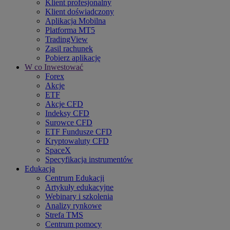
Klient profesjonalny
Klient doświadczony
Aplikacja Mobilna
Platforma MT5
TradingView
Zasil rachunek
Pobierz aplikację
W co Inwestować
Forex
Akcje
ETF
Akcje CFD
Indeksy CFD
Surowce CFD
ETF Fundusze CFD
Kryptowaluty CFD
SpaceX
Specyfikacja instrumentów
Edukacja
Centrum Edukacji
Artykuły edukacyjne
Webinary i szkolenia
Analizy rynkowe
Strefa TMS
Centrum pomocy