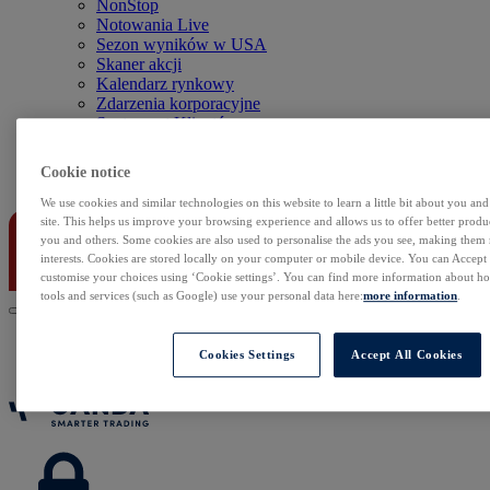
NonStop
Notowania Live
Sezon wyników w USA
Skaner akcji
Kalendarz rynkowy
Zdarzenia korporacyjne
Sentyment Klientów
Rolowania
Cookie notice
Kontakt
We use cookies and similar technologies on this website to learn a little bit about you an
site. This helps us improve your browsing experience and allows us to offer better produc
you and others. Some cookies are also used to personalise the ads you see, making them
interests. Cookies are stored locally on your computer or mobile device. You can Accept o
customise your choices using ‘Cookie settings’. You can find more information about 
tools and services (such as Google) use your personal data here:
more information
.
Cookies Settings
Accept All Cookies