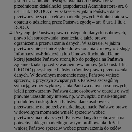
jest to uzasadnione treścią zapytania od Państwa oraz
przedmiotem działalności gospodarczej Administratora- art. 6
ust. 1 lit. f RODO; d. w zakresie, w jakim Państwa dane
przetwarzane są dla celów marketingowych Administratora w
oparciu o udzieloną przez Państwa zgodę – art. 6 ust. 1 lit. a
RODO.
Przysługuje Państwu prawo dostępu do danych osobowych,
prawo ich sprostowania, usunięcia, a także prawo
ograniczenia przetwarzania danych. W zakresie, w jakim
przetwarzanie jest niezbędne do wykonania Umowy o Usługę
Informacyjno-Edukacyjną lub Umowy Rachunku Demo,
której jesteście Państwo stroną lub do podjęcia na Państwa
żądanie działań przed zawarciem ww. umów (art. 6 ust. 1 lit.
b RODO) przysługuje Państwu również prawo przenoszenia
danych. W dowolnym momencie mogą Państwo wnieść
sprzeciw, z przyczyn związanych z Państwa szczególną
sytuacją, wobec wykorzystania Państwa danych osobowych,
jeżeli przetwarzamy Państwa dane osobowe w oparciu o swój
prawnie uzasadniony interes, np. w związku z marketingiem
produktów i usług. Jeżeli Państwa dane osobowe są
przetwarzane na potrzeby marketingu, macie Państwo prawo
w dowolnym momencie wnieść sprzeciw wobec
przetwarzania dotyczących Państwa danych osobowych na
potrzeby takiego marketingu, w tym profilowania. Jeżeli
wniosą Państwo sprzeciw wobec przetwarzania do celów