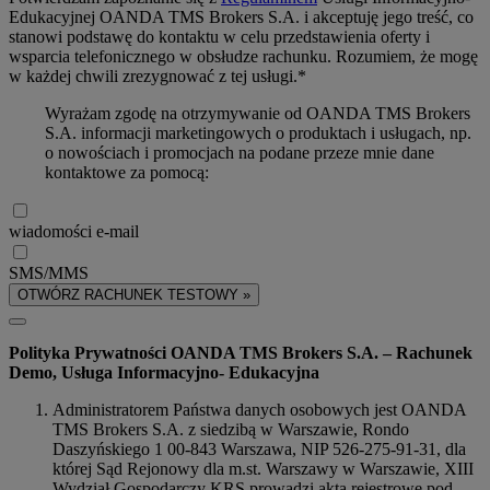
Edukacyjnej OANDA TMS Brokers S.A. i akceptuję jego treść, co
stanowi podstawę do kontaktu w celu przedstawienia oferty i
wsparcia telefonicznego w obsłudze rachunku. Rozumiem, że mogę
w każdej chwili zrezygnować z tej usługi.*
Wyrażam zgodę na otrzymywanie od OANDA TMS Brokers
S.A. informacji marketingowych o produktach i usługach, np.
o nowościach i promocjach na podane przeze mnie dane
kontaktowe za pomocą:
wiadomości e-mail
SMS/MMS
OTWÓRZ RACHUNEK TESTOWY »
Polityka Prywatności OANDA TMS Brokers S.A. – Rachunek
Demo, Usługa Informacyjno- Edukacyjna
Administratorem Państwa danych osobowych jest OANDA
TMS Brokers S.A. z siedzibą w Warszawie, Rondo
Daszyńskiego 1 00-843 Warszawa, NIP 526-275-91-31, dla
której Sąd Rejonowy dla m.st. Warszawy w Warszawie, XIII
Wydział Gospodarczy KRS prowadzi akta rejestrowe pod