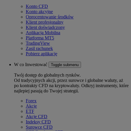
Konto CFD
Konto akcyjne
Oprocentowanie środków
Klient profesjonalny
Klient doświadczony
Aplikacja Mobilna
Platforma MT5
TradingView
Zasil rachunek
Pobierz aplikację
W co Inwestować
Toggle submenu
Twój dostęp do globalnych rynków.
Od tradycyjnych akcji, przez surowce i globalne waluty, aż
po kontrakty CFD na kryptowaluty. Odkryj instrumenty, które
najlepiej pasują do Twojej strategii.
Forex
Akcje
ETF
Akcje CFD
Indeksy CFD
Surowce CFD