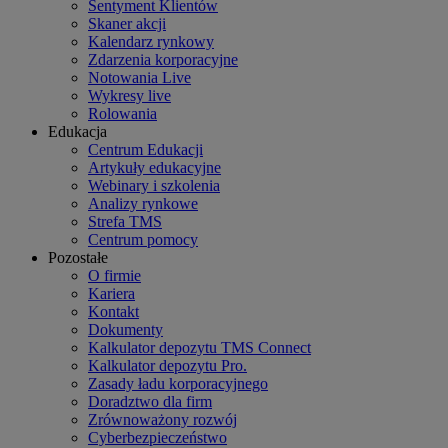
Sentyment Klientów
Skaner akcji
Kalendarz rynkowy
Zdarzenia korporacyjne
Notowania Live
Wykresy live
Rolowania
Edukacja
Centrum Edukacji
Artykuły edukacyjne
Webinary i szkolenia
Analizy rynkowe
Strefa TMS
Centrum pomocy
Pozostałe
O firmie
Kariera
Kontakt
Dokumenty
Kalkulator depozytu TMS Connect
Kalkulator depozytu Pro.
Zasady ładu korporacyjnego
Doradztwo dla firm
Zrównoważony rozwój
Cyberbezpieczeństwo