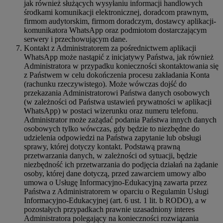
jak również służących wysyłaniu informacji handlowych
środkami komunikacji elektronicznej, doradcom prawnym,
firmom audytorskim, firmom doradczym, dostawcy aplikacji-
komunikatora WhatsApp oraz podmiotom dostarczającym
serwery i przechowującym dane.
Kontakt z Administratorem za pośrednictwem aplikacji
WhatsApp może nastąpić z inicjatywy Państwa, jak również
Administratora w przypadku konieczności skontaktowania się
z Państwem w celu dokończenia procesu zakładania Konta
(rachunku rzeczywistego). Może wówczas dojść do
przekazania Administratorowi Państwa danych osobowych
(w zależności od Państwa ustawień prywatności w aplikacji
WhatsApp) w postaci wizerunku oraz numeru telefonu.
Administrator może zażądać podania Państwa innych danych
osobowych tylko wówczas, gdy będzie to niezbędne do
udzielenia odpowiedzi na Państwa zapytanie lub obsługi
sprawy, której dotyczy kontakt. Podstawą prawną
przetwarzania danych, w zależności od sytuacji, będzie
niezbędność ich przetwarzania do podjęcia działań na żądanie
osoby, której dane dotyczą, przed zawarciem umowy albo
umowa o Usługę Informacyjno-Edukacyjną zawarta przez
Państwa z Administratorem w oparciu o Regulamin Usługi
Informacyjno-Edukacyjnej (art. 6 ust. 1 lit. b RODO), a w
pozostałych przypadkach prawnie uzasadniony interes
Administratora polegający na konieczności rozwiązania