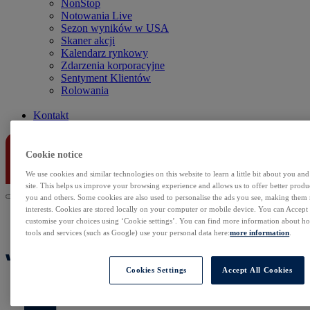
NonStop
Notowania Live
Sezon wyników w USA
Skaner akcji
Kalendarz rynkowy
Zdarzenia korporacyjne
Sentyment Klientów
Rolowania
Kontakt
Cookie notice
We use cookies and similar technologies on this website to learn a little bit about you an
site. This helps us improve your browsing experience and allows us to offer better produc
you and others. Some cookies are also used to personalise the ads you see, making them
interests. Cookies are stored locally on your computer or mobile device. You can Accept o
customise your choices using ‘Cookie settings’. You can find more information about 
tools and services (such as Google) use your personal data here:
more information
.
Cookies Settings
Accept All Cookies