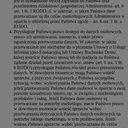
jest to uzasadnione treścią zapytania od Państwa oraz
przedmiotem działalności gospodarczej Administratora- art. 6
ust. 1 lit. f RODO; d. w zakresie, w jakim Państwa dane
przetwarzane są dla celów marketingowych Administratora w
oparciu o udzieloną przez Państwa zgodę – art. 6 ust. 1 lit. a
RODO.
Przysługuje Państwu prawo dostępu do danych osobowych,
prawo ich sprostowania, usunięcia, a także prawo
ograniczenia przetwarzania danych. W zakresie, w jakim
przetwarzanie jest niezbędne do wykonania Umowy o Usługę
Informacyjno-Edukacyjną lub Umowy Rachunku Demo,
której jesteście Państwo stroną lub do podjęcia na Państwa
żądanie działań przed zawarciem ww. umów (art. 6 ust. 1 lit.
b RODO) przysługuje Państwu również prawo przenoszenia
danych. W dowolnym momencie mogą Państwo wnieść
sprzeciw, z przyczyn związanych z Państwa szczególną
sytuacją, wobec wykorzystania Państwa danych osobowych,
jeżeli przetwarzamy Państwa dane osobowe w oparciu o swój
prawnie uzasadniony interes, np. w związku z marketingiem
produktów i usług. Jeżeli Państwa dane osobowe są
przetwarzane na potrzeby marketingu, macie Państwo prawo
w dowolnym momencie wnieść sprzeciw wobec
przetwarzania dotyczących Państwa danych osobowych na
potrzeby takiego marketingu, w tym profilowania. Jeżeli
wniosą Państwo sprzeciw wobec przetwarzania do celów