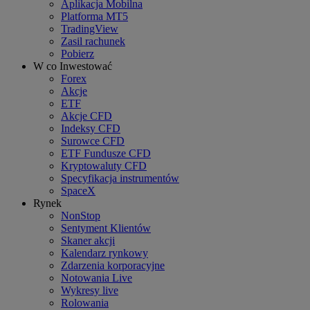
Aplikacja Mobilna
Platforma MT5
TradingView
Zasil rachunek
Pobierz
W co Inwestować
Forex
Akcje
ETF
Akcje CFD
Indeksy CFD
Surowce CFD
ETF Fundusze CFD
Kryptowaluty CFD
Specyfikacja instrumentów
SpaceX
Rynek
NonStop
Sentyment Klientów
Skaner akcji
Kalendarz rynkowy
Zdarzenia korporacyjne
Notowania Live
Wykresy live
Rolowania