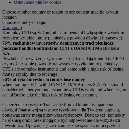
Ustawienia plików cookie
Choose another country or region to see content specific to your
location
Choose country or region
Kontynuuj
Kontrakty CFD są złożonymi instrumentami i wiążą się z wysokim
ryzykiem szybkiej utraty pieniędzy z powodu dźwigni finansowej.
76% rachunków inwestorów detalicznych traci pieniądze
podczas handlu kontraktami CFD z OANDA TMS Brokers
S.A.
Powinieneś rozważyć, czy rozumiesz, jak działają kontrakty CFD i
czy możesz sobie pozwolić na wysokie ryzyko utraty pieniędzy.
CFDs are complex instruments and come with a high risk of losing
money rapidly due to leverage.
76% of retail investor accounts lose money
when trading CFDs with OANDA TMS Brokers S.A. You should
consider whether you understand how CFDs work and whether you
can afford to take the high risk of losing your money.
Ostrzeżenie o ryzyku: Transakcje Forex i kontrakty oparte na
dźwigni finansowej są wysoce ryzykowne dla Twojego kapitału,
ponieważ straty mogą przewyższyć depozyt. Dlatego też, kontrakty
na różnicę oraz Forex mogą nie być odpowiednie dla wszystkich
inwestorów. Upewnij się, że rozumiesz związane z nimi ryzyka i