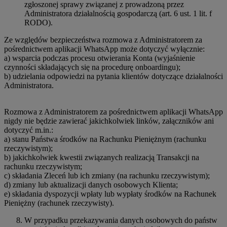
zgłoszonej sprawy związanej z prowadzoną przez
Administratora działalnością gospodarczą (art. 6 ust. 1 lit. f
RODO).
Ze względów bezpieczeństwa rozmowa z Administratorem za
pośrednictwem aplikacji WhatsApp może dotyczyć wyłącznie:
a) wsparcia podczas procesu otwierania Konta (wyjaśnienie
czynności składających się na procedurę onboardingu);
b) udzielania odpowiedzi na pytania klientów dotyczące działalności
Administratora.
Rozmowa z Administratorem za pośrednictwem aplikacji WhatsApp
nigdy nie będzie zawierać jakichkolwiek linków, załączników ani
dotyczyć m.in.:
a) stanu Państwa środków na Rachunku Pieniężnym (rachunku
rzeczywistym);
b) jakichkolwiek kwestii związanych realizacją Transakcji na
rachunku rzeczywistym;
c) składania Zleceń lub ich zmiany (na rachunku rzeczywistym);
d) zmiany lub aktualizacji danych osobowych Klienta;
e) składania dyspozycji wpłaty lub wypłaty środków na Rachunek
Pieniężny (rachunek rzeczywisty).
W przypadku przekazywania danych osobowych do państw