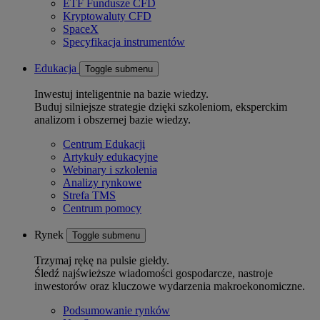
ETF Fundusze CFD
Kryptowaluty CFD
SpaceX
Specyfikacja instrumentów
Edukacja
Toggle submenu
Inwestuj inteligentnie na bazie wiedzy.
Buduj silniejsze strategie dzięki szkoleniom, eksperckim
analizom i obszernej bazie wiedzy.
Centrum Edukacji
Artykuły edukacyjne
Webinary i szkolenia
Analizy rynkowe
Strefa TMS
Centrum pomocy
Rynek
Toggle submenu
Trzymaj rękę na pulsie giełdy.
Śledź najświeższe wiadomości gospodarcze, nastroje
inwestorów oraz kluczowe wydarzenia makroekonomiczne.
Podsumowanie rynków