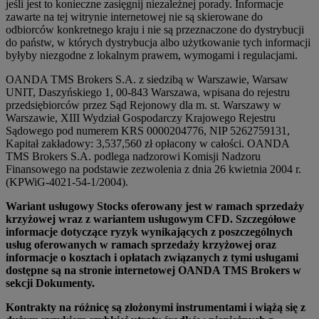
jeśli jest to konieczne zasięgnij niezależnej porady. Informacje
zawarte na tej witrynie internetowej nie są skierowane do
odbiorców konkretnego kraju i nie są przeznaczone do dystrybucji
do państw, w których dystrybucja albo użytkowanie tych informacji
byłyby niezgodne z lokalnym prawem, wymogami i regulacjami.
OANDA TMS Brokers S.A. z siedzibą w Warszawie, Warsaw
UNIT, Daszyńskiego 1, 00-843 Warszawa, wpisana do rejestru
przedsiębiorców przez Sąd Rejonowy dla m. st. Warszawy w
Warszawie, XIII Wydział Gospodarczy Krajowego Rejestru
Sądowego pod numerem KRS 0000204776, NIP 5262759131,
Kapitał zakładowy: 3,537,560 zł opłacony w całości. OANDA
TMS Brokers S.A. podlega nadzorowi Komisji Nadzoru
Finansowego na podstawie zezwolenia z dnia 26 kwietnia 2004 r.
(KPWiG-4021-54-1/2004).
Wariant usługowy Stocks oferowany jest w ramach sprzedaży
krzyżowej wraz z wariantem usługowym CFD. Szczegółowe
informacje dotyczące ryzyk wynikających z poszczególnych
usług oferowanych w ramach sprzedaży krzyżowej oraz
informacje o kosztach i opłatach związanych z tymi usługami
dostępne są na stronie internetowej OANDA TMS Brokers w
sekcji Dokumenty.
Kontrakty na różnicę są złożonymi instrumentami i wiążą się z