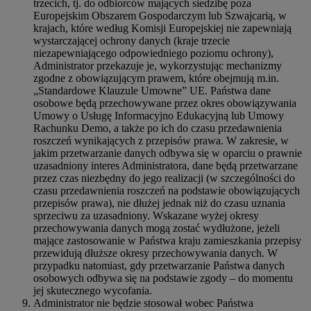
trzecich, tj. do odbiorców mających siedzibę poza
Europejskim Obszarem Gospodarczym lub Szwajcarią, w
krajach, które według Komisji Europejskiej nie zapewniają
wystarczającej ochrony danych (kraje trzecie
niezapewniającego odpowiedniego poziomu ochrony),
Administrator przekazuje je, wykorzystując mechanizmy
zgodne z obowiązującym prawem, które obejmują m.in.
„Standardowe Klauzule Umowne” UE. Państwa dane
osobowe będą przechowywane przez okres obowiązywania
Umowy o Usługę Informacyjno Edukacyjną lub Umowy
Rachunku Demo, a także po ich do czasu przedawnienia
roszczeń wynikających z przepisów prawa. W zakresie, w
jakim przetwarzanie danych odbywa się w oparciu o prawnie
uzasadniony interes Administratora, dane będą przetwarzane
przez czas niezbędny do jego realizacji (w szczególności do
czasu przedawnienia roszczeń na podstawie obowiązujących
przepisów prawa), nie dłużej jednak niż do czasu uznania
sprzeciwu za uzasadniony. Wskazane wyżej okresy
przechowywania danych mogą zostać wydłużone, jeżeli
mające zastosowanie w Państwa kraju zamieszkania przepisy
przewidują dłuższe okresy przechowywania danych. W
przypadku natomiast, gdy przetwarzanie Państwa danych
osobowych odbywa się na podstawie zgody – do momentu
jej skutecznego wycofania.
Administrator nie będzie stosował wobec Państwa