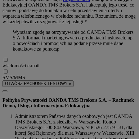
Edukacyjnej OANDA TMS Brokers S.A. i akceptuję jego treść, co
stanowi podstawę do kontaktu w celu przedstawienia oferty i
wsparcia telefonicznego w obsłudze rachunku. Rozumiem, że mogę
w każdej chwili zrezygnować z tej usługi.*
Wyrażam zgodę na otrzymywanie od OANDA TMS Brokers
S.A. informacji marketingowych o produktach i usługach, np.
o nowościach i promocjach na podane przeze mnie dane
kontaktowe za pomocą:
wiadomości e-mail
SMS/MMS
OTWÓRZ RACHUNEK TESTOWY »
Polityka Prywatności OANDA TMS Brokers S.A. – Rachunek
Demo, Usługa Informacyjno- Edukacyjna
Administratorem Państwa danych osobowych jest OANDA
TMS Brokers S.A. z siedzibą w Warszawie, Rondo
Daszyńskiego 1 00-843 Warszawa, NIP 526-275-91-31, dla
której Sąd Rejonowy dla m.st. Warszawy w Warszawie, XIII
Wydział Gospodarczy KRS prowadzi akta rejestrowe pod