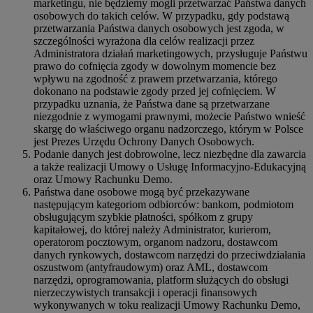
marketingu, nie będziemy mogli przetwarzać Państwa danych
osobowych do takich celów. W przypadku, gdy podstawą
przetwarzania Państwa danych osobowych jest zgoda, w
szczególności wyrażona dla celów realizacji przez
Administratora działań marketingowych, przysługuje Państwu
prawo do cofnięcia zgody w dowolnym momencie bez
wpływu na zgodność z prawem przetwarzania, którego
dokonano na podstawie zgody przed jej cofnięciem. W
przypadku uznania, że Państwa dane są przetwarzane
niezgodnie z wymogami prawnymi, możecie Państwo wnieść
skargę do właściwego organu nadzorczego, którym w Polsce
jest Prezes Urzędu Ochrony Danych Osobowych.
Podanie danych jest dobrowolne, lecz niezbędne dla zawarcia
a także realizacji Umowy o Usługę Informacyjno-Edukacyjną
oraz Umowy Rachunku Demo.
Państwa dane osobowe mogą być przekazywane
następującym kategoriom odbiorców: bankom, podmiotom
obsługującym szybkie płatności, spółkom z grupy
kapitałowej, do której należy Administrator, kurierom,
operatorom pocztowym, organom nadzoru, dostawcom
danych rynkowych, dostawcom narzędzi do przeciwdziałania
oszustwom (antyfraudowym) oraz AML, dostawcom
narzędzi, oprogramowania, platform służących do obsługi
nierzeczywistych transakcji i operacji finansowych
wykonywanych w toku realizacji Umowy Rachunku Demo,