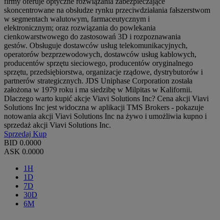
firmy oferuje optyczne rozwiązania zabezpieczające
skoncentrowane na obsłudze rynku przeciwdziałania fałszerstwom
w segmentach walutowym, farmaceutycznym i
elektronicznym; oraz rozwiązania do powlekania
cienkowarstwowego do zastosowań 3D i rozpoznawania
gestów. Obsługuje dostawców usług telekomunikacyjnych,
operatorów bezprzewodowych, dostawców usług kablowych,
producentów sprzętu sieciowego, producentów oryginalnego
sprzętu, przedsiębiorstwa, organizacje rządowe, dystrybutorów i
partnerów strategicznych. JDS Uniphase Corporation została
założona w 1979 roku i ma siedzibę w Milpitas w Kalifornii.
Dlaczego warto kupić akcje Viavi Solutions Inc? Cena akcji Viavi
Solutions Inc jest widoczna w aplikacji TMS Brokers - pokazuje
notowania akcji Viavi Solutions Inc na żywo i umożliwia kupno i
sprzedaż akcji Viavi Solutions Inc.
Sprzedaj
Kup
BID
0.0000
ASK
0.0000
1H
1D
7D
30D
6M