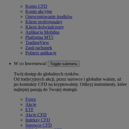
Konto CFD
Konto akcyjne
Oprocentowanie środków
Klient profesjonalny
Klient doświadczony
Aplikacja Mobilna
Platforma MT5
TradingView
Zasil rachunek
Pobierz aplikację
W co Inwestować
Toggle submenu
Twój dostęp do globalnych rynków.
Od tradycyjnych akcji, przez surowce i globalne waluty, aż
po kontrakty CFD na kryptowaluty. Odkryj instrumenty, które
najlepiej pasują do Twojej strategii.
Forex
Akcje
ETF
Akcje CFD
Indeksy CFD
Surowce CFD