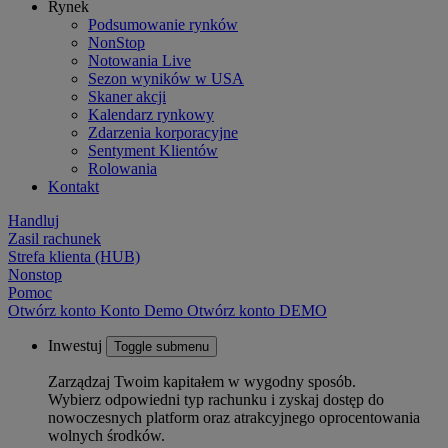
Rynek
Podsumowanie rynków
NonStop
Notowania Live
Sezon wyników w USA
Skaner akcji
Kalendarz rynkowy
Zdarzenia korporacyjne
Sentyment Klientów
Rolowania
Kontakt
Handluj
Zasil rachunek
Strefa klienta (HUB)
Nonstop
Pomoc
Otwórz konto
Konto
Demo
Otwórz konto DEMO
Inwestuj
Toggle submenu
Zarządzaj Twoim kapitałem w wygodny sposób.
Wybierz odpowiedni typ rachunku i zyskaj dostęp do
nowoczesnych platform oraz atrakcyjnego oprocentowania
wolnych środków.