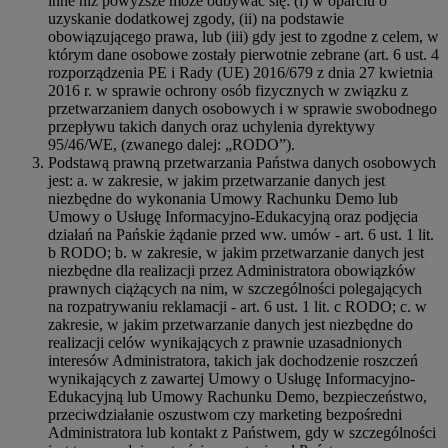
inne niż powyższe może odbywać się: (i) w oparciu o
uzyskanie dodatkowej zgody, (ii) na podstawie
obowiązującego prawa, lub (iii) gdy jest to zgodne z celem, w
którym dane osobowe zostały pierwotnie zebrane (art. 6 ust. 4
rozporządzenia PE i Rady (UE) 2016/679 z dnia 27 kwietnia
2016 r. w sprawie ochrony osób fizycznych w związku z
przetwarzaniem danych osobowych i w sprawie swobodnego
przepływu takich danych oraz uchylenia dyrektywy
95/46/WE, (zwanego dalej: „RODO”).
Podstawą prawną przetwarzania Państwa danych osobowych
jest: a. w zakresie, w jakim przetwarzanie danych jest
niezbędne do wykonania Umowy Rachunku Demo lub
Umowy o Usługę Informacyjno-Edukacyjną oraz podjęcia
działań na Pańskie żądanie przed ww. umów - art. 6 ust. 1 lit.
b RODO; b. w zakresie, w jakim przetwarzanie danych jest
niezbędne dla realizacji przez Administratora obowiązków
prawnych ciążących na nim, w szczególności polegających
na rozpatrywaniu reklamacji - art. 6 ust. 1 lit. c RODO; c. w
zakresie, w jakim przetwarzanie danych jest niezbędne do
realizacji celów wynikających z prawnie uzasadnionych
interesów Administratora, takich jak dochodzenie roszczeń
wynikających z zawartej Umowy o Usługę Informacyjno-
Edukacyjną lub Umowy Rachunku Demo, bezpieczeństwo,
przeciwdziałanie oszustwom czy marketing bezpośredni
Administratora lub kontakt z Państwem, gdy w szczególności