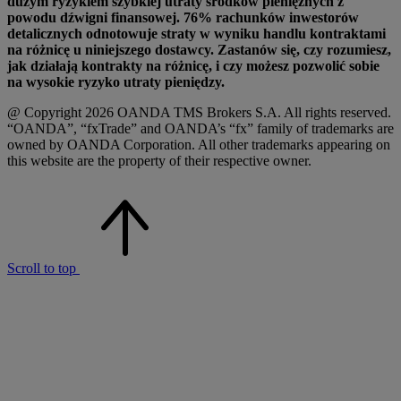
dużym ryzykiem szybkiej utraty środków pieniężnych z
powodu dźwigni finansowej. 76% rachunków inwestorów
detalicznych odnotowuje straty w wyniku handlu kontraktami
na różnicę u niniejszego dostawcy. Zastanów się, czy rozumiesz,
jak działają kontrakty na różnicę, i czy możesz pozwolić sobie
na wysokie ryzyko utraty pieniędzy.
@ Copyright 2026 OANDA TMS Brokers S.A. All rights reserved.
“OANDA”, “fxTrade” and OANDA’s “fx” family of trademarks are
owned by OANDA Corporation. All other trademarks appearing on
this website are the property of their respective owner.
Scroll to top