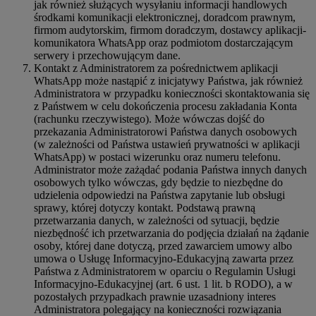
jak również służących wysyłaniu informacji handlowych
środkami komunikacji elektronicznej, doradcom prawnym,
firmom audytorskim, firmom doradczym, dostawcy aplikacji-
komunikatora WhatsApp oraz podmiotom dostarczającym
serwery i przechowującym dane.
Kontakt z Administratorem za pośrednictwem aplikacji
WhatsApp może nastąpić z inicjatywy Państwa, jak również
Administratora w przypadku konieczności skontaktowania się
z Państwem w celu dokończenia procesu zakładania Konta
(rachunku rzeczywistego). Może wówczas dojść do
przekazania Administratorowi Państwa danych osobowych
(w zależności od Państwa ustawień prywatności w aplikacji
WhatsApp) w postaci wizerunku oraz numeru telefonu.
Administrator może zażądać podania Państwa innych danych
osobowych tylko wówczas, gdy będzie to niezbędne do
udzielenia odpowiedzi na Państwa zapytanie lub obsługi
sprawy, której dotyczy kontakt. Podstawą prawną
przetwarzania danych, w zależności od sytuacji, będzie
niezbędność ich przetwarzania do podjęcia działań na żądanie
osoby, której dane dotyczą, przed zawarciem umowy albo
umowa o Usługę Informacyjno-Edukacyjną zawarta przez
Państwa z Administratorem w oparciu o Regulamin Usługi
Informacyjno-Edukacyjnej (art. 6 ust. 1 lit. b RODO), a w
pozostałych przypadkach prawnie uzasadniony interes
Administratora polegający na konieczności rozwiązania