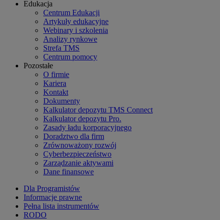
Edukacja
Centrum Edukacji
Artykuły edukacyjne
Webinary i szkolenia
Analizy rynkowe
Strefa TMS
Centrum pomocy
Pozostałe
O firmie
Kariera
Kontakt
Dokumenty
Kalkulator depozytu TMS Connect
Kalkulator depozytu Pro.
Zasady ładu korporacyjnego
Doradztwo dla firm
Zrównoważony rozwój
Cyberbezpieczeństwo
Zarządzanie aktywami
Dane finansowe
Dla Programistów
Informacje prawne
Pełna lista instrumentów
RODO