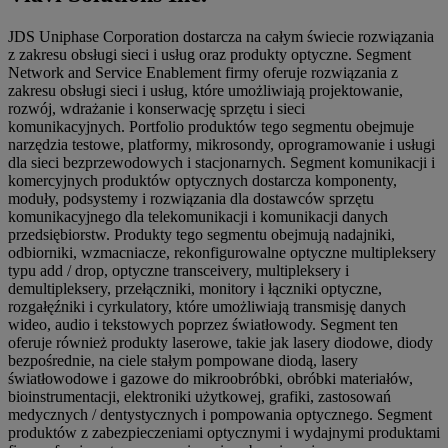
JDS Uniphase Corporation dostarcza na całym świecie rozwiązania
z zakresu obsługi sieci i usług oraz produkty optyczne. Segment
Network and Service Enablement firmy oferuje rozwiązania z
zakresu obsługi sieci i usług, które umożliwiają projektowanie,
rozwój, wdrażanie i konserwację sprzętu i sieci
komunikacyjnych. Portfolio produktów tego segmentu obejmuje
narzędzia testowe, platformy, mikrosondy, oprogramowanie i usługi
dla sieci bezprzewodowych i stacjonarnych. Segment komunikacji i
komercyjnych produktów optycznych dostarcza komponenty,
moduły, podsystemy i rozwiązania dla dostawców sprzętu
komunikacyjnego dla telekomunikacji i komunikacji danych
przedsiębiorstw. Produkty tego segmentu obejmują nadajniki,
odbiorniki, wzmacniacze, rekonfigurowalne optyczne multipleksery
typu add / drop, optyczne transceivery, multipleksery i
demultipleksery, przełączniki, monitory i łączniki optyczne,
rozgałęźniki i cyrkulatory, które umożliwiają transmisję danych
wideo, audio i tekstowych poprzez światłowody. Segment ten
oferuje również produkty laserowe, takie jak lasery diodowe, diody
bezpośrednie, na ciele stałym pompowane diodą, lasery
światłowodowe i gazowe do mikroobróbki, obróbki materiałów,
bioinstrumentacji, elektroniki użytkowej, grafiki, zastosowań
medycznych / dentystycznych i pompowania optycznego. Segment
produktów z zabezpieczeniami optycznymi i wydajnymi produktami