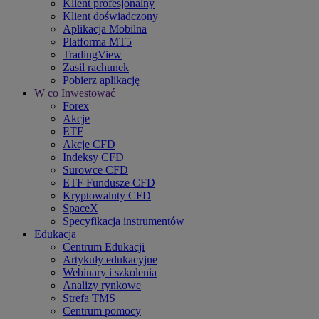
Klient profesjonalny
Klient doświadczony
Aplikacja Mobilna
Platforma MT5
TradingView
Zasil rachunek
Pobierz aplikację
W co Inwestować
Forex
Akcje
ETF
Akcje CFD
Indeksy CFD
Surowce CFD
ETF Fundusze CFD
Kryptowaluty CFD
SpaceX
Specyfikacja instrumentów
Edukacja
Centrum Edukacji
Artykuły edukacyjne
Webinary i szkolenia
Analizy rynkowe
Strefa TMS
Centrum pomocy