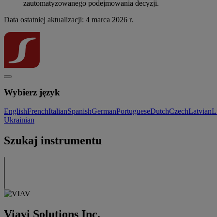
zautomatyzowanego podejmowania decyzji.
Data ostatniej aktualizacji: 4 marca 2026 r.
Wybierz język
English
French
Italian
Spanish
German
Portuguese
Dutch
Czech
Latvian
L
Ukrainian
Szukaj instrumentu
Viavi Solutions Inc.