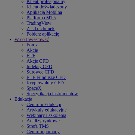
Klient profesjonalny
Klient doświadczony
Aplikacja Mobilna
Platforma MT5
TradingView
Zasil rachunek
Pobierz aplikację
W co Inwestować
Forex
Akcje
ETF
Akcje CFD
Indeksy CFD
Surowce CFD
ETF Fundusze CFD
Kryptowaluty CFD
SpaceX
Specyfikacja instrumentów
Edukacja
Centrum Edukacji
Artykuły edukacyjne
Webinary i szkolenia
Analizy rynkowe
Strefa TMS
Centrum pomocy