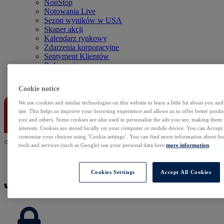
NonStop
Notowania Live
Sezon wyników w USA
Skaner akcji
Kalendarz rynkowy
Zdarzenia korporacyjne
Sentyment Klientów
Rolowania
Kontakt
Cookie notice
We use cookies and similar technologies on this website to learn a little bit about you an
site. This helps us improve your browsing experience and allows us to offer better produc
you and others. Some cookies are also used to personalise the ads you see, making them
interests. Cookies are stored locally on your computer or mobile device. You can Accept o
customise your choices using ‘Cookie settings’. You can find more information about 
tools and services (such as Google) use your personal data here:
more information
.
Cookies Settings
Accept All Cookies