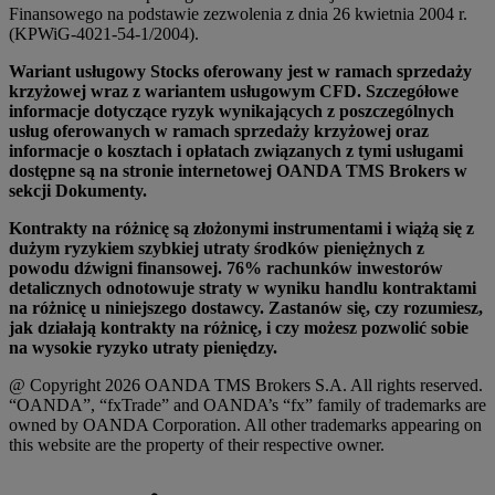
Finansowego na podstawie zezwolenia z dnia 26 kwietnia 2004 r.
(KPWiG-4021-54-1/2004).
Wariant usługowy Stocks oferowany jest w ramach sprzedaży
krzyżowej wraz z wariantem usługowym CFD. Szczegółowe
informacje dotyczące ryzyk wynikających z poszczególnych
usług oferowanych w ramach sprzedaży krzyżowej oraz
informacje o kosztach i opłatach związanych z tymi usługami
dostępne są na stronie internetowej OANDA TMS Brokers w
sekcji Dokumenty.
Kontrakty na różnicę są złożonymi instrumentami i wiążą się z
dużym ryzykiem szybkiej utraty środków pieniężnych z
powodu dźwigni finansowej. 76% rachunków inwestorów
detalicznych odnotowuje straty w wyniku handlu kontraktami
na różnicę u niniejszego dostawcy. Zastanów się, czy rozumiesz,
jak działają kontrakty na różnicę, i czy możesz pozwolić sobie
na wysokie ryzyko utraty pieniędzy.
@ Copyright 2026 OANDA TMS Brokers S.A. All rights reserved.
“OANDA”, “fxTrade” and OANDA’s “fx” family of trademarks are
owned by OANDA Corporation. All other trademarks appearing on
this website are the property of their respective owner.