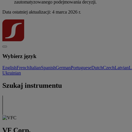
zautomatyzowanego podejmowania decyzji.
Data ostatniej aktualizacji: 4 marca 2026 r.
Wybierz język
English
French
Italian
Spanish
German
Portuguese
Dutch
Czech
Latvian
L
Ukrainian
Szukaj instrumentu
VF Corp.