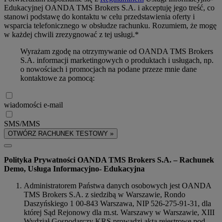
Edukacyjnej OANDA TMS Brokers S.A. i akceptuję jego treść, co
stanowi podstawę do kontaktu w celu przedstawienia oferty i
wsparcia telefonicznego w obsłudze rachunku. Rozumiem, że mogę
w każdej chwili zrezygnować z tej usługi.*
Wyrażam zgodę na otrzymywanie od OANDA TMS Brokers
S.A. informacji marketingowych o produktach i usługach, np.
o nowościach i promocjach na podane przeze mnie dane
kontaktowe za pomocą:
wiadomości e-mail
SMS/MMS
OTWÓRZ RACHUNEK TESTOWY »
Polityka Prywatności OANDA TMS Brokers S.A. – Rachunek
Demo, Usługa Informacyjno- Edukacyjna
Administratorem Państwa danych osobowych jest OANDA
TMS Brokers S.A. z siedzibą w Warszawie, Rondo
Daszyńskiego 1 00-843 Warszawa, NIP 526-275-91-31, dla
której Sąd Rejonowy dla m.st. Warszawy w Warszawie, XIII
Wydział Gospodarczy KRS prowadzi akta rejestrowe pod