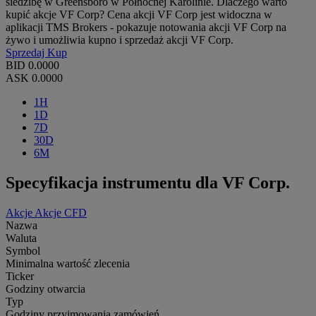
siedzibę w Greensboro w Północnej Karolinie. Dlaczego warto
kupić akcje VF Corp? Cena akcji VF Corp jest widoczna w
aplikacji TMS Brokers - pokazuje notowania akcji VF Corp na
żywo i umożliwia kupno i sprzedaż akcji VF Corp.
Sprzedaj
Kup
BID
0.0000
ASK
0.0000
1H
1D
7D
30D
6M
Specyfikacja instrumentu dla VF Corp.
Akcje
Akcje CFD
Nazwa
Waluta
Symbol
Minimalna wartość zlecenia
Ticker
Godziny otwarcia
Typ
Godziny przyjmowania zamówień