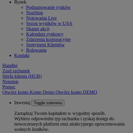
Rynek
Podsumowanie rynków
NonStop
Notowania Live
Sezon wyników w USA
Skaner akcji
Kalendarz rynkowy
Zdarzenia korporacyjne
Sentyment Klientów
Rolowania
Kontakt
Handluj
Zasil rachunek
Strefa klienta (HUB)
Nonstop
Pomoc
Otwórz konto
Konto
Demo
Otwórz konto DEMO
Inwestuj
Toggle submenu
Zarządzaj Twoim kapitałem w wygodny sposób.
Wybierz odpowiedni typ rachunku i zyskaj dostęp do
nowoczesnych platform oraz atrakcyjnego oprocentowania
wolnych środków.