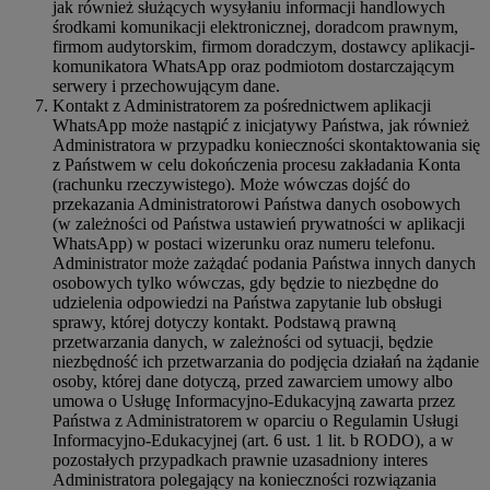
jak również służących wysyłaniu informacji handlowych
środkami komunikacji elektronicznej, doradcom prawnym,
firmom audytorskim, firmom doradczym, dostawcy aplikacji-
komunikatora WhatsApp oraz podmiotom dostarczającym
serwery i przechowującym dane.
Kontakt z Administratorem za pośrednictwem aplikacji
WhatsApp może nastąpić z inicjatywy Państwa, jak również
Administratora w przypadku konieczności skontaktowania się
z Państwem w celu dokończenia procesu zakładania Konta
(rachunku rzeczywistego). Może wówczas dojść do
przekazania Administratorowi Państwa danych osobowych
(w zależności od Państwa ustawień prywatności w aplikacji
WhatsApp) w postaci wizerunku oraz numeru telefonu.
Administrator może zażądać podania Państwa innych danych
osobowych tylko wówczas, gdy będzie to niezbędne do
udzielenia odpowiedzi na Państwa zapytanie lub obsługi
sprawy, której dotyczy kontakt. Podstawą prawną
przetwarzania danych, w zależności od sytuacji, będzie
niezbędność ich przetwarzania do podjęcia działań na żądanie
osoby, której dane dotyczą, przed zawarciem umowy albo
umowa o Usługę Informacyjno-Edukacyjną zawarta przez
Państwa z Administratorem w oparciu o Regulamin Usługi
Informacyjno-Edukacyjnej (art. 6 ust. 1 lit. b RODO), a w
pozostałych przypadkach prawnie uzasadniony interes
Administratora polegający na konieczności rozwiązania