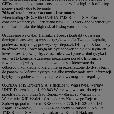
CFDs are complex instruments and come with a high risk of losing
money rapidly due to leverage.
76% of retail investor accounts lose money
when trading CFDs with OANDA TMS Brokers S.A. You should
consider whether you understand how CFDs work and whether you
can afford to take the high risk of losing your money.
Ostrzeżenie o ryzyku: Transakcje Forex i kontrakty oparte na
dźwigni finansowej są wysoce ryzykowne dla Twojego kapitału,
ponieważ straty mogą przewyższyć depozyt. Dlatego też, kontrakty
na różnicę oraz Forex mogą nie być odpowiednie dla wszystkich
inwestorów. Upewnij się, że rozumiesz związane z nimi ryzyka i
jeśli jest to konieczne zasięgnij niezależnej porady. Informacje
zawarte na tej witrynie internetowej nie są skierowane do
odbiorców konkretnego kraju i nie są przeznaczone do dystrybucji
do państw, w których dystrybucja albo użytkowanie tych informacji
byłyby niezgodne z lokalnym prawem, wymogami i regulacjami.
OANDA TMS Brokers S.A. z siedzibą w Warszawie, Warsaw
UNIT, Daszyńskiego 1, 00-843 Warszawa, wpisana do rejestru
przedsiębiorców przez Sąd Rejonowy dla m. st. Warszawy w
Warszawie, XIII Wydział Gospodarczy Krajowego Rejestru
Sądowego pod numerem KRS 0000204776, NIP 5262759131,
Kapitał zakładowy: 3,537,560 zł opłacony w całości. OANDA
TMS Brokers S.A. podlega nadzorowi Komisji Nadzoru