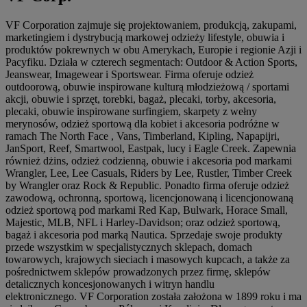
VF Corporation zajmuje się projektowaniem, produkcją, zakupami,
marketingiem i dystrybucją markowej odzieży lifestyle, obuwia i
produktów pokrewnych w obu Amerykach, Europie i regionie Azji i
Pacyfiku. Działa w czterech segmentach: Outdoor & Action Sports,
Jeanswear, Imagewear i Sportswear. Firma oferuje odzież
outdoorową, obuwie inspirowane kulturą młodzieżową / sportami
akcji, obuwie i sprzęt, torebki, bagaż, plecaki, torby, akcesoria,
plecaki, obuwie inspirowane surfingiem, skarpety z wełny
merynosów, odzież sportową dla kobiet i akcesoria podróżne w
ramach The North Face , Vans, Timberland, Kipling, Napapijri,
JanSport, Reef, Smartwool, Eastpak, lucy i Eagle Creek. Zapewnia
również dżins, odzież codzienną, obuwie i akcesoria pod markami
Wrangler, Lee, Lee Casuals, Riders by Lee, Rustler, Timber Creek
by Wrangler oraz Rock & Republic. Ponadto firma oferuje odzież
zawodową, ochronną, sportową, licencjonowaną i licencjonowaną
odzież sportową pod markami Red Kap, Bulwark, Horace Small,
Majestic, MLB, NFL i Harley-Davidson; oraz odzież sportową,
bagaż i akcesoria pod marką Nautica. Sprzedaje swoje produkty
przede wszystkim w specjalistycznych sklepach, domach
towarowych, krajowych sieciach i masowych kupcach, a także za
pośrednictwem sklepów prowadzonych przez firmę, sklepów
detalicznych koncesjonowanych i witryn handlu
elektronicznego. VF Corporation została założona w 1899 roku i ma