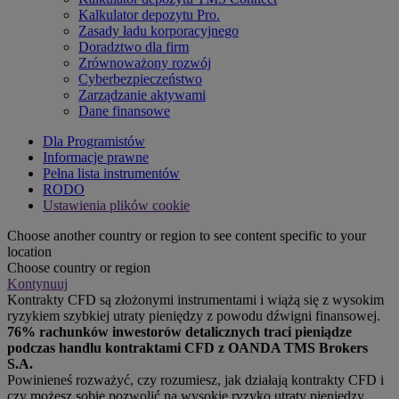
Kalkulator depozytu Pro.
Zasady ładu korporacyjnego
Doradztwo dla firm
Zrównoważony rozwój
Cyberbezpieczeństwo
Zarządzanie aktywami
Dane finansowe
Dla Programistów
Informacje prawne
Pełna lista instrumentów
RODO
Ustawienia plików cookie
Choose another country or region to see content specific to your
location
Choose country or region
Kontynuuj
Kontrakty CFD są złożonymi instrumentami i wiążą się z wysokim
ryzykiem szybkiej utraty pieniędzy z powodu dźwigni finansowej.
76% rachunków inwestorów detalicznych traci pieniądze
podczas handlu kontraktami CFD z OANDA TMS Brokers
S.A.
Powinieneś rozważyć, czy rozumiesz, jak działają kontrakty CFD i
czy możesz sobie pozwolić na wysokie ryzyko utraty pieniędzy.