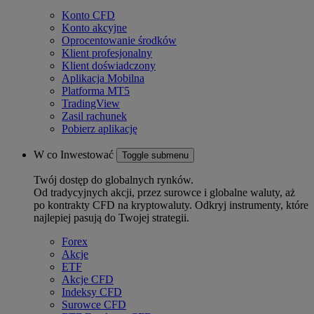
Konto CFD
Konto akcyjne
Oprocentowanie środków
Klient profesjonalny
Klient doświadczony
Aplikacja Mobilna
Platforma MT5
TradingView
Zasil rachunek
Pobierz aplikację
W co Inwestować
Toggle submenu
Twój dostęp do globalnych rynków.
Od tradycyjnych akcji, przez surowce i globalne waluty, aż
po kontrakty CFD na kryptowaluty. Odkryj instrumenty, które
najlepiej pasują do Twojej strategii.
Forex
Akcje
ETF
Akcje CFD
Indeksy CFD
Surowce CFD