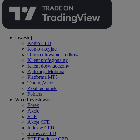
Inwestuj
Konto CFD
Konto akcyjne
Oprocentowanie środków
Klient profesjonalny
Klient doświadczony
Aplikacja Mobilna
Platforma MT5
TradingView
Zasil rachunek
Pobierz
W co Inwestować
Forex
Akcje
ETF
Akcje CFD
Indeksy CFD
Surowce CFD
ETF Fundusze CFD