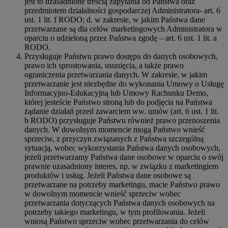
jest to uzasadnione treścią zapytania od Państwa oraz
przedmiotem działalności gospodarczej Administratora- art. 6
ust. 1 lit. f RODO; d. w zakresie, w jakim Państwa dane
przetwarzane są dla celów marketingowych Administratora w
oparciu o udzieloną przez Państwa zgodę – art. 6 ust. 1 lit. a
RODO.
Przysługuje Państwu prawo dostępu do danych osobowych,
prawo ich sprostowania, usunięcia, a także prawo
ograniczenia przetwarzania danych. W zakresie, w jakim
przetwarzanie jest niezbędne do wykonania Umowy o Usługę
Informacyjno-Edukacyjną lub Umowy Rachunku Demo,
której jesteście Państwo stroną lub do podjęcia na Państwa
żądanie działań przed zawarciem ww. umów (art. 6 ust. 1 lit.
b RODO) przysługuje Państwu również prawo przenoszenia
danych. W dowolnym momencie mogą Państwo wnieść
sprzeciw, z przyczyn związanych z Państwa szczególną
sytuacją, wobec wykorzystania Państwa danych osobowych,
jeżeli przetwarzamy Państwa dane osobowe w oparciu o swój
prawnie uzasadniony interes, np. w związku z marketingiem
produktów i usług. Jeżeli Państwa dane osobowe są
przetwarzane na potrzeby marketingu, macie Państwo prawo
w dowolnym momencie wnieść sprzeciw wobec
przetwarzania dotyczących Państwa danych osobowych na
potrzeby takiego marketingu, w tym profilowania. Jeżeli
wniosą Państwo sprzeciw wobec przetwarzania do celów