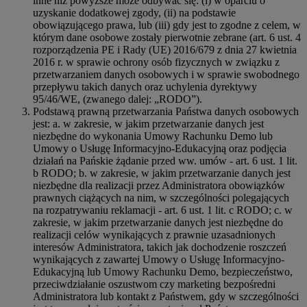
inne niż powyższe może odbywać się: (i) w oparciu o
uzyskanie dodatkowej zgody, (ii) na podstawie
obowiązującego prawa, lub (iii) gdy jest to zgodne z celem, w
którym dane osobowe zostały pierwotnie zebrane (art. 6 ust. 4
rozporządzenia PE i Rady (UE) 2016/679 z dnia 27 kwietnia
2016 r. w sprawie ochrony osób fizycznych w związku z
przetwarzaniem danych osobowych i w sprawie swobodnego
przepływu takich danych oraz uchylenia dyrektywy
95/46/WE, (zwanego dalej: „RODO”).
Podstawą prawną przetwarzania Państwa danych osobowych
jest: a. w zakresie, w jakim przetwarzanie danych jest
niezbędne do wykonania Umowy Rachunku Demo lub
Umowy o Usługę Informacyjno-Edukacyjną oraz podjęcia
działań na Pańskie żądanie przed ww. umów - art. 6 ust. 1 lit.
b RODO; b. w zakresie, w jakim przetwarzanie danych jest
niezbędne dla realizacji przez Administratora obowiązków
prawnych ciążących na nim, w szczególności polegających
na rozpatrywaniu reklamacji - art. 6 ust. 1 lit. c RODO; c. w
zakresie, w jakim przetwarzanie danych jest niezbędne do
realizacji celów wynikających z prawnie uzasadnionych
interesów Administratora, takich jak dochodzenie roszczeń
wynikających z zawartej Umowy o Usługę Informacyjno-
Edukacyjną lub Umowy Rachunku Demo, bezpieczeństwo,
przeciwdziałanie oszustwom czy marketing bezpośredni
Administratora lub kontakt z Państwem, gdy w szczególności