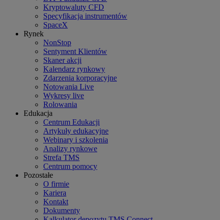
Kryptowaluty CFD
Specyfikacja instrumentów
SpaceX
Rynek
NonStop
Sentyment Klientów
Skaner akcji
Kalendarz rynkowy
Zdarzenia korporacyjne
Notowania Live
Wykresy live
Rolowania
Edukacja
Centrum Edukacji
Artykuły edukacyjne
Webinary i szkolenia
Analizy rynkowe
Strefa TMS
Centrum pomocy
Pozostałe
O firmie
Kariera
Kontakt
Dokumenty
Kalkulator depozytu TMS Connect