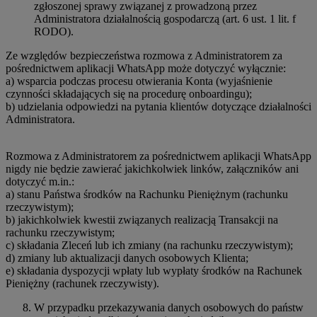
zgłoszonej sprawy związanej z prowadzoną przez
Administratora działalnością gospodarczą (art. 6 ust. 1 lit. f
RODO).
Ze względów bezpieczeństwa rozmowa z Administratorem za
pośrednictwem aplikacji WhatsApp może dotyczyć wyłącznie:
a) wsparcia podczas procesu otwierania Konta (wyjaśnienie
czynności składających się na procedurę onboardingu);
b) udzielania odpowiedzi na pytania klientów dotyczące działalności
Administratora.
Rozmowa z Administratorem za pośrednictwem aplikacji WhatsApp
nigdy nie będzie zawierać jakichkolwiek linków, załączników ani
dotyczyć m.in.:
a) stanu Państwa środków na Rachunku Pieniężnym (rachunku
rzeczywistym);
b) jakichkolwiek kwestii związanych realizacją Transakcji na
rachunku rzeczywistym;
c) składania Zleceń lub ich zmiany (na rachunku rzeczywistym);
d) zmiany lub aktualizacji danych osobowych Klienta;
e) składania dyspozycji wpłaty lub wypłaty środków na Rachunek
Pieniężny (rachunek rzeczywisty).
W przypadku przekazywania danych osobowych do państw