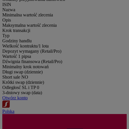
ISIN
Nazwa
Minimalna wartość zlecenia
Opis
Maksymalna wartość zlecenia
Krok transakcji
Typ
Godziny handlu
Wielkość kontraktu/1 lota
Depozyt wymagany (Retail/Pro)
Wartość 1 pipsa
Dźwignia finansowa (Retail/Pro)
Minimalny krok notowań
Długi swap (dziennie)
Short sale
NO
Krótki swap (dziennie)
Odległosć SL i TP
0
3-dniowy swap (data)
Otwórz konto
Polska