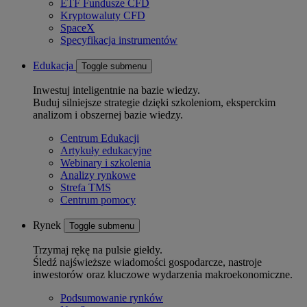
ETF Fundusze CFD
Kryptowaluty CFD
SpaceX
Specyfikacja instrumentów
Edukacja
Toggle submenu
Inwestuj inteligentnie na bazie wiedzy.
Buduj silniejsze strategie dzięki szkoleniom, eksperckim
analizom i obszernej bazie wiedzy.
Centrum Edukacji
Artykuły edukacyjne
Webinary i szkolenia
Analizy rynkowe
Strefa TMS
Centrum pomocy
Rynek
Toggle submenu
Trzymaj rękę na pulsie giełdy.
Śledź najświeższe wiadomości gospodarcze, nastroje
inwestorów oraz kluczowe wydarzenia makroekonomiczne.
Podsumowanie rynków