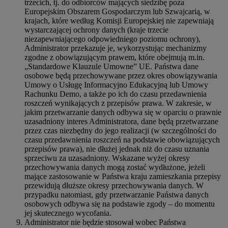
trzecich, tj. do odbiorców mających siedzibę poza
Europejskim Obszarem Gospodarczym lub Szwajcarią, w
krajach, które według Komisji Europejskiej nie zapewniają
wystarczającej ochrony danych (kraje trzecie
niezapewniającego odpowiedniego poziomu ochrony),
Administrator przekazuje je, wykorzystując mechanizmy
zgodne z obowiązującym prawem, które obejmują m.in.
„Standardowe Klauzule Umowne” UE. Państwa dane
osobowe będą przechowywane przez okres obowiązywania
Umowy o Usługę Informacyjno Edukacyjną lub Umowy
Rachunku Demo, a także po ich do czasu przedawnienia
roszczeń wynikających z przepisów prawa. W zakresie, w
jakim przetwarzanie danych odbywa się w oparciu o prawnie
uzasadniony interes Administratora, dane będą przetwarzane
przez czas niezbędny do jego realizacji (w szczególności do
czasu przedawnienia roszczeń na podstawie obowiązujących
przepisów prawa), nie dłużej jednak niż do czasu uznania
sprzeciwu za uzasadniony. Wskazane wyżej okresy
przechowywania danych mogą zostać wydłużone, jeżeli
mające zastosowanie w Państwa kraju zamieszkania przepisy
przewidują dłuższe okresy przechowywania danych. W
przypadku natomiast, gdy przetwarzanie Państwa danych
osobowych odbywa się na podstawie zgody – do momentu
jej skutecznego wycofania.
Administrator nie będzie stosował wobec Państwa