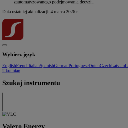
zautomatyzowanego podejmowania decyzji.
Data ostatniej aktualizacji: 4 marca 2026 r.
Wybierz język
English
French
Italian
Spanish
German
Portuguese
Dutch
Czech
Latvian
L
Ukrainian
Szukaj instrumentu
Valero Energy