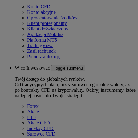
Konto CFD
Konto akcyjne
Oprocentowanie środków
Klient profesjonalny
Klient doświadczony
Aplikacja Mobilna
Platforma MT5
TradingView
Zasil rachunek
Pobierz aplikację
W co Inwestować
Toggle submenu
Twój dostęp do globalnych rynków.
Od tradycyjnych akcji, przez surowce i globalne waluty, aż
po kontrakty CFD na kryptowaluty. Odkryj instrumenty, które
najlepiej pasują do Twojej strategii.
Forex
Akcje
ETF
Akcje CFD
Indeksy CFD
Surowce CFD