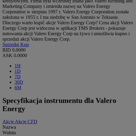
kredytowymi. Firma była wcześniej znana jako Valero Refining and
Marketing Company i zmieniła nazwę na Valero Energy
Corporation w sierpniu 1997 r. Valero Energy Corporation została
założona w 1955 r. I ma siedzibę w San Antonio w Teksasie.
Dlaczego warto kupić akcje Valero Energy Corp? Cena akcji Valero
Energy Corp jest widoczna w aplikacji TMS Brokers - pokazuje
notowania akcji Valero Energy Corp na żywo i umożliwia kupno i
sprzedaż akcji Valero Energy Corp.
Sprzedaj
Kup
BID
0.0000
ASK
0.0000
1H
1D
7D
30D
6M
Specyfikacja instrumentu dla Valero
Energy
Akcje
Akcje CFD
Nazwa
Waluta