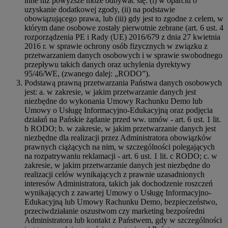
inne niż powyższe może odbywać się: (i) w oparciu o
uzyskanie dodatkowej zgody, (ii) na podstawie
obowiązującego prawa, lub (iii) gdy jest to zgodne z celem, w
którym dane osobowe zostały pierwotnie zebrane (art. 6 ust. 4
rozporządzenia PE i Rady (UE) 2016/679 z dnia 27 kwietnia
2016 r. w sprawie ochrony osób fizycznych w związku z
przetwarzaniem danych osobowych i w sprawie swobodnego
przepływu takich danych oraz uchylenia dyrektywy
95/46/WE, (zwanego dalej: „RODO”).
Podstawą prawną przetwarzania Państwa danych osobowych
jest: a. w zakresie, w jakim przetwarzanie danych jest
niezbędne do wykonania Umowy Rachunku Demo lub
Umowy o Usługę Informacyjno-Edukacyjną oraz podjęcia
działań na Pańskie żądanie przed ww. umów - art. 6 ust. 1 lit.
b RODO; b. w zakresie, w jakim przetwarzanie danych jest
niezbędne dla realizacji przez Administratora obowiązków
prawnych ciążących na nim, w szczególności polegających
na rozpatrywaniu reklamacji - art. 6 ust. 1 lit. c RODO; c. w
zakresie, w jakim przetwarzanie danych jest niezbędne do
realizacji celów wynikających z prawnie uzasadnionych
interesów Administratora, takich jak dochodzenie roszczeń
wynikających z zawartej Umowy o Usługę Informacyjno-
Edukacyjną lub Umowy Rachunku Demo, bezpieczeństwo,
przeciwdziałanie oszustwom czy marketing bezpośredni
Administratora lub kontakt z Państwem, gdy w szczególności