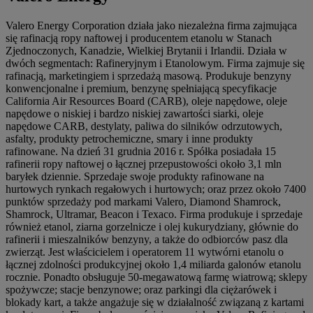
Valero Energy Corporation działa jako niezależna firma zajmująca
się rafinacją ropy naftowej i producentem etanolu w Stanach
Zjednoczonych, Kanadzie, Wielkiej Brytanii i Irlandii. Działa w
dwóch segmentach: Rafineryjnym i Etanolowym. Firma zajmuje się
rafinacją, marketingiem i sprzedażą masową. Produkuje benzyny
konwencjonalne i premium, benzynę spełniającą specyfikacje
California Air Resources Board (CARB), oleje napędowe, oleje
napędowe o niskiej i bardzo niskiej zawartości siarki, oleje
napędowe CARB, destylaty, paliwa do silników odrzutowych,
asfalty, produkty petrochemiczne, smary i inne produkty
rafinowane. Na dzień 31 grudnia 2016 r. Spółka posiadała 15
rafinerii ropy naftowej o łącznej przepustowości około 3,1 mln
baryłek dziennie. Sprzedaje swoje produkty rafinowane na
hurtowych rynkach regałowych i hurtowych; oraz przez około 7400
punktów sprzedaży pod markami Valero, Diamond Shamrock,
Shamrock, Ultramar, Beacon i Texaco. Firma produkuje i sprzedaje
również etanol, ziarna gorzelnicze i olej kukurydziany, głównie do
rafinerii i mieszalników benzyny, a także do odbiorców pasz dla
zwierząt. Jest właścicielem i operatorem 11 wytwórni etanolu o
łącznej zdolności produkcyjnej około 1,4 miliarda galonów etanolu
rocznie. Ponadto obsługuje 50-megawatową farmę wiatrową; sklepy
spożywcze; stacje benzynowe; oraz parkingi dla ciężarówek i
blokady kart, a także angażuje się w działalność związaną z kartami