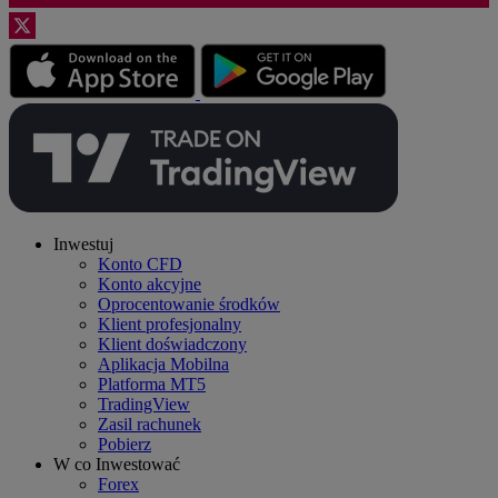
Inwestuj
Konto CFD
Konto akcyjne
Oprocentowanie środków
Klient profesjonalny
Klient doświadczony
Aplikacja Mobilna
Platforma MT5
TradingView
Zasil rachunek
Pobierz
W co Inwestować
Forex