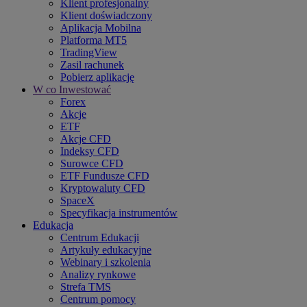
Klient profesjonalny
Klient doświadczony
Aplikacja Mobilna
Platforma MT5
TradingView
Zasil rachunek
Pobierz aplikację
W co Inwestować
Forex
Akcje
ETF
Akcje CFD
Indeksy CFD
Surowce CFD
ETF Fundusze CFD
Kryptowaluty CFD
SpaceX
Specyfikacja instrumentów
Edukacja
Centrum Edukacji
Artykuły edukacyjne
Webinary i szkolenia
Analizy rynkowe
Strefa TMS
Centrum pomocy