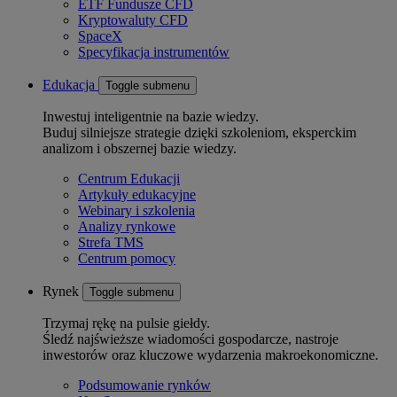
ETF Fundusze CFD
Kryptowaluty CFD
SpaceX
Specyfikacja instrumentów
Edukacja
Toggle submenu
Inwestuj inteligentnie na bazie wiedzy.
Buduj silniejsze strategie dzięki szkoleniom, eksperckim
analizom i obszernej bazie wiedzy.
Centrum Edukacji
Artykuły edukacyjne
Webinary i szkolenia
Analizy rynkowe
Strefa TMS
Centrum pomocy
Rynek
Toggle submenu
Trzymaj rękę na pulsie giełdy.
Śledź najświeższe wiadomości gospodarcze, nastroje
inwestorów oraz kluczowe wydarzenia makroekonomiczne.
Podsumowanie rynków