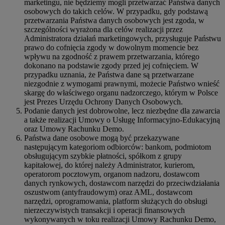
marketingu, nie będziemy mogli przetwarzać Państwa danych
osobowych do takich celów. W przypadku, gdy podstawą
przetwarzania Państwa danych osobowych jest zgoda, w
szczególności wyrażona dla celów realizacji przez
Administratora działań marketingowych, przysługuje Państwu
prawo do cofnięcia zgody w dowolnym momencie bez
wpływu na zgodność z prawem przetwarzania, którego
dokonano na podstawie zgody przed jej cofnięciem. W
przypadku uznania, że Państwa dane są przetwarzane
niezgodnie z wymogami prawnymi, możecie Państwo wnieść
skargę do właściwego organu nadzorczego, którym w Polsce
jest Prezes Urzędu Ochrony Danych Osobowych.
Podanie danych jest dobrowolne, lecz niezbędne dla zawarcia
a także realizacji Umowy o Usługę Informacyjno-Edukacyjną
oraz Umowy Rachunku Demo.
Państwa dane osobowe mogą być przekazywane
następującym kategoriom odbiorców: bankom, podmiotom
obsługującym szybkie płatności, spółkom z grupy
kapitałowej, do której należy Administrator, kurierom,
operatorom pocztowym, organom nadzoru, dostawcom
danych rynkowych, dostawcom narzędzi do przeciwdziałania
oszustwom (antyfraudowym) oraz AML, dostawcom
narzędzi, oprogramowania, platform służących do obsługi
nierzeczywistych transakcji i operacji finansowych
wykonywanych w toku realizacji Umowy Rachunku Demo,