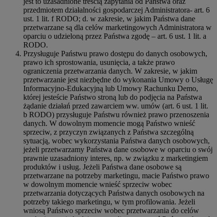
jest to uzasadnione treścią zapytania od Państwa oraz
przedmiotem działalności gospodarczej Administratora- art. 6
ust. 1 lit. f RODO; d. w zakresie, w jakim Państwa dane
przetwarzane są dla celów marketingowych Administratora w
oparciu o udzieloną przez Państwa zgodę – art. 6 ust. 1 lit. a
RODO.
Przysługuje Państwu prawo dostępu do danych osobowych,
prawo ich sprostowania, usunięcia, a także prawo
ograniczenia przetwarzania danych. W zakresie, w jakim
przetwarzanie jest niezbędne do wykonania Umowy o Usługę
Informacyjno-Edukacyjną lub Umowy Rachunku Demo,
której jesteście Państwo stroną lub do podjęcia na Państwa
żądanie działań przed zawarciem ww. umów (art. 6 ust. 1 lit.
b RODO) przysługuje Państwu również prawo przenoszenia
danych. W dowolnym momencie mogą Państwo wnieść
sprzeciw, z przyczyn związanych z Państwa szczególną
sytuacją, wobec wykorzystania Państwa danych osobowych,
jeżeli przetwarzamy Państwa dane osobowe w oparciu o swój
prawnie uzasadniony interes, np. w związku z marketingiem
produktów i usług. Jeżeli Państwa dane osobowe są
przetwarzane na potrzeby marketingu, macie Państwo prawo
w dowolnym momencie wnieść sprzeciw wobec
przetwarzania dotyczących Państwa danych osobowych na
potrzeby takiego marketingu, w tym profilowania. Jeżeli
wniosą Państwo sprzeciw wobec przetwarzania do celów