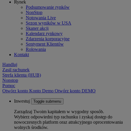
Rynek
Podsumowanie rynków
NonStop
Notowania Live
Sezon wyników w USA
Skaner akcji
Kalendarz rynkowy
Zdarzenia korporacyjne
Sentyment Klientów
Rolowania
Kontakt
Handluj
Zasil rachunek
Strefa klienta (HUB)
Nonstop
Pomoc
Otwórz konto
Konto
Demo
Otwórz konto DEMO
Inwestuj
Toggle submenu
Zarządzaj Twoim kapitałem w wygodny sposób.
Wybierz odpowiedni typ rachunku i zyskaj dostęp do
nowoczesnych platform oraz atrakcyjnego oprocentowania
wolnych środków.