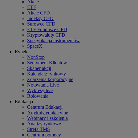
Akcje
ETF
Akcje CFD
Indeksy CFD
Surowce CFD
ETF Fundusze CFD
Kryptowaluty CFD
Specyfikacja instrumentów
SpaceX
Rynek
NonStop
Sentyment Klientów
Skaner akcji
Kalendarz rynkowy
Zdarzenia korporacyjne
Notowania Live
Wykresy live
Rolowania
Edukacja
Centrum Edukacji
Artykuły edukacyjne
Webinary i szkolenia
Analizy rynkowe
Strefa TMS
Centrum pomocy