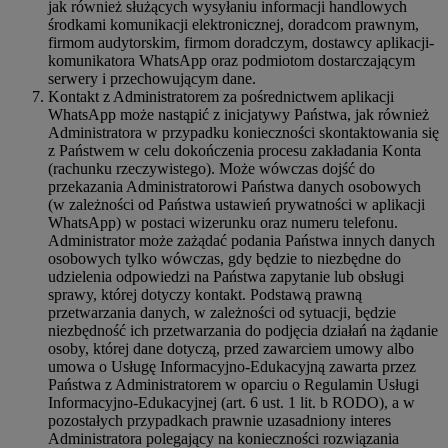
jak również służących wysyłaniu informacji handlowych
środkami komunikacji elektronicznej, doradcom prawnym,
firmom audytorskim, firmom doradczym, dostawcy aplikacji-
komunikatora WhatsApp oraz podmiotom dostarczającym
serwery i przechowującym dane.
Kontakt z Administratorem za pośrednictwem aplikacji
WhatsApp może nastąpić z inicjatywy Państwa, jak również
Administratora w przypadku konieczności skontaktowania się
z Państwem w celu dokończenia procesu zakładania Konta
(rachunku rzeczywistego). Może wówczas dojść do
przekazania Administratorowi Państwa danych osobowych
(w zależności od Państwa ustawień prywatności w aplikacji
WhatsApp) w postaci wizerunku oraz numeru telefonu.
Administrator może zażądać podania Państwa innych danych
osobowych tylko wówczas, gdy będzie to niezbędne do
udzielenia odpowiedzi na Państwa zapytanie lub obsługi
sprawy, której dotyczy kontakt. Podstawą prawną
przetwarzania danych, w zależności od sytuacji, będzie
niezbędność ich przetwarzania do podjęcia działań na żądanie
osoby, której dane dotyczą, przed zawarciem umowy albo
umowa o Usługę Informacyjno-Edukacyjną zawarta przez
Państwa z Administratorem w oparciu o Regulamin Usługi
Informacyjno-Edukacyjnej (art. 6 ust. 1 lit. b RODO), a w
pozostałych przypadkach prawnie uzasadniony interes
Administratora polegający na konieczności rozwiązania