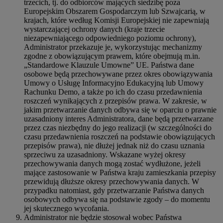
trzecich, tj. do odbiorców mających siedzibę poza
Europejskim Obszarem Gospodarczym lub Szwajcarią, w
krajach, które według Komisji Europejskiej nie zapewniają
wystarczającej ochrony danych (kraje trzecie
niezapewniającego odpowiedniego poziomu ochrony),
Administrator przekazuje je, wykorzystując mechanizmy
zgodne z obowiązującym prawem, które obejmują m.in.
„Standardowe Klauzule Umowne” UE. Państwa dane
osobowe będą przechowywane przez okres obowiązywania
Umowy o Usługę Informacyjno Edukacyjną lub Umowy
Rachunku Demo, a także po ich do czasu przedawnienia
roszczeń wynikających z przepisów prawa. W zakresie, w
jakim przetwarzanie danych odbywa się w oparciu o prawnie
uzasadniony interes Administratora, dane będą przetwarzane
przez czas niezbędny do jego realizacji (w szczególności do
czasu przedawnienia roszczeń na podstawie obowiązujących
przepisów prawa), nie dłużej jednak niż do czasu uznania
sprzeciwu za uzasadniony. Wskazane wyżej okresy
przechowywania danych mogą zostać wydłużone, jeżeli
mające zastosowanie w Państwa kraju zamieszkania przepisy
przewidują dłuższe okresy przechowywania danych. W
przypadku natomiast, gdy przetwarzanie Państwa danych
osobowych odbywa się na podstawie zgody – do momentu
jej skutecznego wycofania.
Administrator nie będzie stosował wobec Państwa