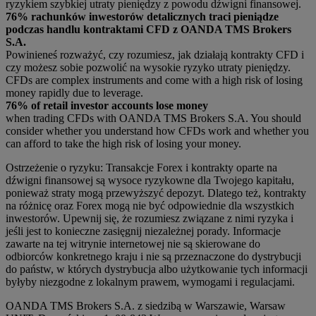
ryzykiem szybkiej utraty pieniędzy z powodu dźwigni finansowej.
76% rachunków inwestorów detalicznych traci pieniądze
podczas handlu kontraktami CFD z OANDA TMS Brokers
S.A.
Powinieneś rozważyć, czy rozumiesz, jak działają kontrakty CFD i
czy możesz sobie pozwolić na wysokie ryzyko utraty pieniędzy.
CFDs are complex instruments and come with a high risk of losing
money rapidly due to leverage.
76% of retail investor accounts lose money
when trading CFDs with OANDA TMS Brokers S.A. You should
consider whether you understand how CFDs work and whether you
can afford to take the high risk of losing your money.
Ostrzeżenie o ryzyku: Transakcje Forex i kontrakty oparte na
dźwigni finansowej są wysoce ryzykowne dla Twojego kapitału,
ponieważ straty mogą przewyższyć depozyt. Dlatego też, kontrakty
na różnicę oraz Forex mogą nie być odpowiednie dla wszystkich
inwestorów. Upewnij się, że rozumiesz związane z nimi ryzyka i
jeśli jest to konieczne zasięgnij niezależnej porady. Informacje
zawarte na tej witrynie internetowej nie są skierowane do
odbiorców konkretnego kraju i nie są przeznaczone do dystrybucji
do państw, w których dystrybucja albo użytkowanie tych informacji
byłyby niezgodne z lokalnym prawem, wymogami i regulacjami.
OANDA TMS Brokers S.A. z siedzibą w Warszawie, Warsaw