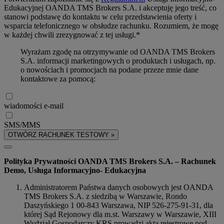
Edukacyjnej OANDA TMS Brokers S.A. i akceptuję jego treść, co
stanowi podstawę do kontaktu w celu przedstawienia oferty i
wsparcia telefonicznego w obsłudze rachunku. Rozumiem, że mogę
w każdej chwili zrezygnować z tej usługi.*
Wyrażam zgodę na otrzymywanie od OANDA TMS Brokers
S.A. informacji marketingowych o produktach i usługach, np.
o nowościach i promocjach na podane przeze mnie dane
kontaktowe za pomocą:
wiadomości e-mail
SMS/MMS
OTWÓRZ RACHUNEK TESTOWY »
Polityka Prywatności OANDA TMS Brokers S.A. – Rachunek
Demo, Usługa Informacyjno- Edukacyjna
Administratorem Państwa danych osobowych jest OANDA
TMS Brokers S.A. z siedzibą w Warszawie, Rondo
Daszyńskiego 1 00-843 Warszawa, NIP 526-275-91-31, dla
której Sąd Rejonowy dla m.st. Warszawy w Warszawie, XIII
Wydział Gospodarczy KRS prowadzi akta rejestrowe pod