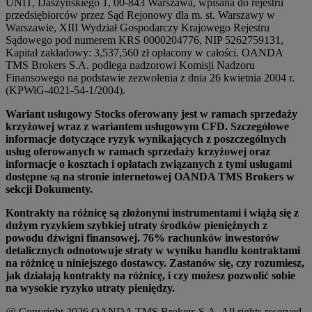
UNIT, Daszyńskiego 1, 00-843 Warszawa, wpisana do rejestru
przedsiębiorców przez Sąd Rejonowy dla m. st. Warszawy w
Warszawie, XIII Wydział Gospodarczy Krajowego Rejestru
Sądowego pod numerem KRS 0000204776, NIP 5262759131,
Kapitał zakładowy: 3,537,560 zł opłacony w całości. OANDA
TMS Brokers S.A. podlega nadzorowi Komisji Nadzoru
Finansowego na podstawie zezwolenia z dnia 26 kwietnia 2004 r.
(KPWiG-4021-54-1/2004).
Wariant usługowy Stocks oferowany jest w ramach sprzedaży
krzyżowej wraz z wariantem usługowym CFD. Szczegółowe
informacje dotyczące ryzyk wynikających z poszczególnych
usług oferowanych w ramach sprzedaży krzyżowej oraz
informacje o kosztach i opłatach związanych z tymi usługami
dostępne są na stronie internetowej OANDA TMS Brokers w
sekcji Dokumenty.
Kontrakty na różnicę są złożonymi instrumentami i wiążą się z
dużym ryzykiem szybkiej utraty środków pieniężnych z
powodu dźwigni finansowej. 76% rachunków inwestorów
detalicznych odnotowuje straty w wyniku handlu kontraktami
na różnicę u niniejszego dostawcy. Zastanów się, czy rozumiesz,
jak działają kontrakty na różnicę, i czy możesz pozwolić sobie
na wysokie ryzyko utraty pieniędzy.
@ Copyright 2026 OANDA TMS Brokers S.A. All rights reserved.