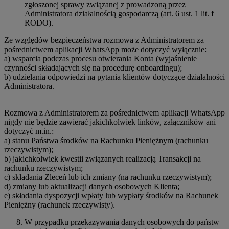
zgłoszonej sprawy związanej z prowadzoną przez
Administratora działalnością gospodarczą (art. 6 ust. 1 lit. f
RODO).
Ze względów bezpieczeństwa rozmowa z Administratorem za
pośrednictwem aplikacji WhatsApp może dotyczyć wyłącznie:
a) wsparcia podczas procesu otwierania Konta (wyjaśnienie
czynności składających się na procedurę onboardingu);
b) udzielania odpowiedzi na pytania klientów dotyczące działalności
Administratora.
Rozmowa z Administratorem za pośrednictwem aplikacji WhatsApp
nigdy nie będzie zawierać jakichkolwiek linków, załączników ani
dotyczyć m.in.:
a) stanu Państwa środków na Rachunku Pieniężnym (rachunku
rzeczywistym);
b) jakichkolwiek kwestii związanych realizacją Transakcji na
rachunku rzeczywistym;
c) składania Zleceń lub ich zmiany (na rachunku rzeczywistym);
d) zmiany lub aktualizacji danych osobowych Klienta;
e) składania dyspozycji wpłaty lub wypłaty środków na Rachunek
Pieniężny (rachunek rzeczywisty).
W przypadku przekazywania danych osobowych do państw