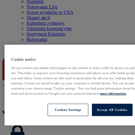
NonStop
Notowania Live
Sezon wyników w USA
Skaner akcji
Kalendarz rynkowy
Zdarzenia korporacyjne
Sentyment Klientów
Rolowania
Kontakt
Cookie notice
We use cookies and similar technologies on this website to learn a little bit about you an
site. This helps us improve your browsing experience and allows us to offer better produc
you and others. Some cookies are also used to personalise the ads you see, making them
interests. Cookies are stored locally on your computer or mobile device. You can Accept o
customise your choices using ‘Cookie settings’. You can find more information about 
tools and services (such as Google) use your personal data here:
more information
.
Cookies Settings
Accept All Cookies