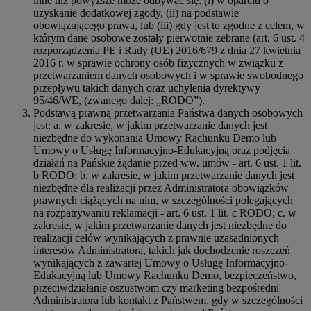
inne niż powyższe może odbywać się: (i) w oparciu o
uzyskanie dodatkowej zgody, (ii) na podstawie
obowiązującego prawa, lub (iii) gdy jest to zgodne z celem, w
którym dane osobowe zostały pierwotnie zebrane (art. 6 ust. 4
rozporządzenia PE i Rady (UE) 2016/679 z dnia 27 kwietnia
2016 r. w sprawie ochrony osób fizycznych w związku z
przetwarzaniem danych osobowych i w sprawie swobodnego
przepływu takich danych oraz uchylenia dyrektywy
95/46/WE, (zwanego dalej: „RODO”).
Podstawą prawną przetwarzania Państwa danych osobowych
jest: a. w zakresie, w jakim przetwarzanie danych jest
niezbędne do wykonania Umowy Rachunku Demo lub
Umowy o Usługę Informacyjno-Edukacyjną oraz podjęcia
działań na Pańskie żądanie przed ww. umów - art. 6 ust. 1 lit.
b RODO; b. w zakresie, w jakim przetwarzanie danych jest
niezbędne dla realizacji przez Administratora obowiązków
prawnych ciążących na nim, w szczególności polegających
na rozpatrywaniu reklamacji - art. 6 ust. 1 lit. c RODO; c. w
zakresie, w jakim przetwarzanie danych jest niezbędne do
realizacji celów wynikających z prawnie uzasadnionych
interesów Administratora, takich jak dochodzenie roszczeń
wynikających z zawartej Umowy o Usługę Informacyjno-
Edukacyjną lub Umowy Rachunku Demo, bezpieczeństwo,
przeciwdziałanie oszustwom czy marketing bezpośredni
Administratora lub kontakt z Państwem, gdy w szczególności