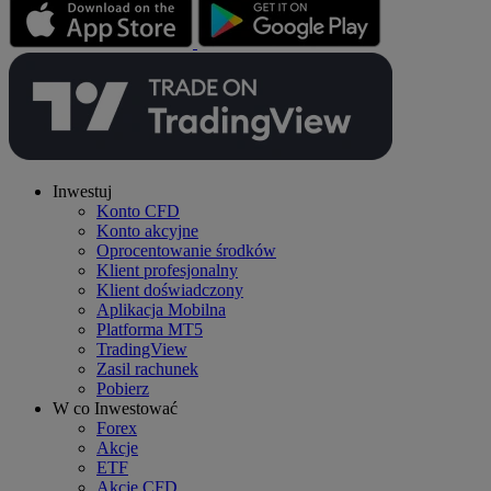
Inwestuj
Konto CFD
Konto akcyjne
Oprocentowanie środków
Klient profesjonalny
Klient doświadczony
Aplikacja Mobilna
Platforma MT5
TradingView
Zasil rachunek
Pobierz
W co Inwestować
Forex
Akcje
ETF
Akcje CFD