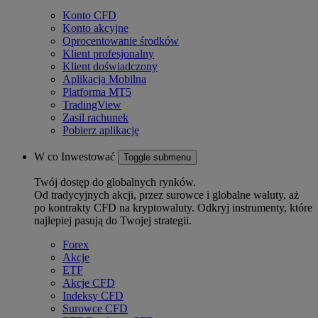
Konto CFD
Konto akcyjne
Oprocentowanie środków
Klient profesjonalny
Klient doświadczony
Aplikacja Mobilna
Platforma MT5
TradingView
Zasil rachunek
Pobierz aplikację
W co Inwestować
Toggle submenu
Twój dostęp do globalnych rynków.
Od tradycyjnych akcji, przez surowce i globalne waluty, aż
po kontrakty CFD na kryptowaluty. Odkryj instrumenty, które
najlepiej pasują do Twojej strategii.
Forex
Akcje
ETF
Akcje CFD
Indeksy CFD
Surowce CFD