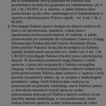
jest to uzasadnione treścią zapytania od Państwa oraz
przedmiotem działalności gospodarczej Administratora- art. 6
ust. 1 lit. f RODO; d. w zakresie, w jakim Państwa dane
przetwarzane są dla celów marketingowych Administratora w
oparciu o udzieloną przez Państwa zgodę – art. 6 ust. 1 lit. a
RODO.
Przysługuje Państwu prawo dostępu do danych osobowych,
prawo ich sprostowania, usunięcia, a także prawo
ograniczenia przetwarzania danych. W zakresie, w jakim
przetwarzanie jest niezbędne do wykonania Umowy o Usługę
Informacyjno-Edukacyjną lub Umowy Rachunku Demo,
której jesteście Państwo stroną lub do podjęcia na Państwa
żądanie działań przed zawarciem ww. umów (art. 6 ust. 1 lit.
b RODO) przysługuje Państwu również prawo przenoszenia
danych. W dowolnym momencie mogą Państwo wnieść
sprzeciw, z przyczyn związanych z Państwa szczególną
sytuacją, wobec wykorzystania Państwa danych osobowych,
jeżeli przetwarzamy Państwa dane osobowe w oparciu o swój
prawnie uzasadniony interes, np. w związku z marketingiem
produktów i usług. Jeżeli Państwa dane osobowe są
przetwarzane na potrzeby marketingu, macie Państwo prawo
w dowolnym momencie wnieść sprzeciw wobec
przetwarzania dotyczących Państwa danych osobowych na
potrzeby takiego marketingu, w tym profilowania. Jeżeli
wniosą Państwo sprzeciw wobec przetwarzania do celów