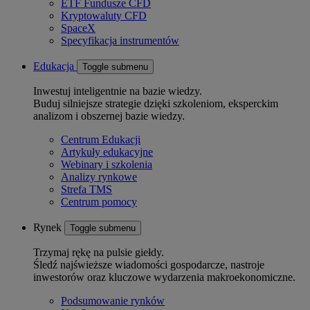
ETF Fundusze CFD
Kryptowaluty CFD
SpaceX
Specyfikacja instrumentów
Edukacja
Toggle submenu
Inwestuj inteligentnie na bazie wiedzy.
Buduj silniejsze strategie dzięki szkoleniom, eksperckim
analizom i obszernej bazie wiedzy.
Centrum Edukacji
Artykuły edukacyjne
Webinary i szkolenia
Analizy rynkowe
Strefa TMS
Centrum pomocy
Rynek
Toggle submenu
Trzymaj rękę na pulsie giełdy.
Śledź najświeższe wiadomości gospodarcze, nastroje
inwestorów oraz kluczowe wydarzenia makroekonomiczne.
Podsumowanie rynków