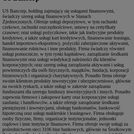
US Bancorp, holding zajmujący się usługami finansowymi,
świadczy szereg usług finansowych w Stanach
Zjednoczonych. Oferuje usługi depozytowe, w tym rachunki
czekowe, rachunki oszczędnościowe, umowy na certyfikaty
czasowe; oraz usługi pożyczkowe, takie jak tradycyjne produkty
kredytowe, a także usługi kart kredytowych, finansowanie leasingu,
handel importowo-eksportowy, pożyczki zabezpieczone aktywami,
finansowanie rolnictwa i inne produkty. Firma świadczy również
usługi pomocnicze, w tym rynki kapitałowe, zarządzanie środkami
finansowymi oraz usługi windykacji należności dla klientów
korporacyjnych; oraz szereg usług zarządzania aktywami i usług
powierniczych dla osób fizycznych, majątków, fundacji, korporacji
biznesowych i organizacji charytatywnych. Ponadto firma oferuje
swoim klientom produkty inwestycyjne i ubezpieczeniowe, głównie
na swoich rynkach, a także usługi w zakresie zarządzania
funduszami dla szeregu funduszy inwestycyjnych i innych. Ponadto
zapewnia firmowe i zakupowe karty oraz korporacyjne usługi
zaufania; i handlowców, a także oferuje zarządzanie środkami
pieniężnymi i inwestycjami, obsługę bankomatów, bankowość
hipoteczną oraz usługi maklerskie i leasingowe. Firma obsługuje
osoby fizyczne, firmy, organizacje instytucjonalne, jednostki
rządowe i inne instytucje finansowe. Firma oferuje swoje usługi za
pośrednictwem sieci 3106 biur bankowych, głównie na Środkowym