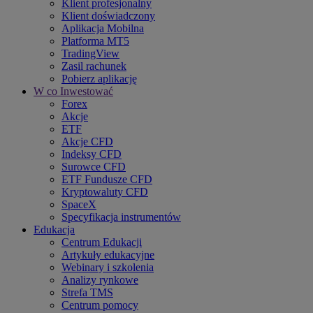
Klient profesjonalny
Klient doświadczony
Aplikacja Mobilna
Platforma MT5
TradingView
Zasil rachunek
Pobierz aplikację
W co Inwestować
Forex
Akcje
ETF
Akcje CFD
Indeksy CFD
Surowce CFD
ETF Fundusze CFD
Kryptowaluty CFD
SpaceX
Specyfikacja instrumentów
Edukacja
Centrum Edukacji
Artykuły edukacyjne
Webinary i szkolenia
Analizy rynkowe
Strefa TMS
Centrum pomocy