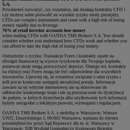
S.A.
Powinieneś rozważyć, czy rozumiesz, jak działają kontrakty CFD i
czy możesz sobie pozwolić na wysokie ryzyko utraty pieniędzy.
CFDs are complex instruments and come with a high risk of losing
money rapidly due to leverage.
76% of retail investor accounts lose money
when trading CFDs with OANDA TMS Brokers S.A. You should
consider whether you understand how CFDs work and whether you
can afford to take the high risk of losing your money.
Ostrzeżenie o ryzyku: Transakcje Forex i kontrakty oparte na
dźwigni finansowej są wysoce ryzykowne dla Twojego kapitału,
ponieważ straty mogą przewyższyć depozyt. Dlatego też, kontrakty
na różnicę oraz Forex mogą nie być odpowiednie dla wszystkich
inwestorów. Upewnij się, że rozumiesz związane z nimi ryzyka i
jeśli jest to konieczne zasięgnij niezależnej porady. Informacje
zawarte na tej witrynie internetowej nie są skierowane do
odbiorców konkretnego kraju i nie są przeznaczone do dystrybucji
do państw, w których dystrybucja albo użytkowanie tych informacji
byłyby niezgodne z lokalnym prawem, wymogami i regulacjami.
OANDA TMS Brokers S.A. z siedzibą w Warszawie, Warsaw
UNIT, Daszyńskiego 1, 00-843 Warszawa, wpisana do rejestru
przedsiębiorców przez Sąd Rejonowy dla m. st. Warszawy w
Warszawie, XIII Wydział Gospodarczy Krajowego Rejestru