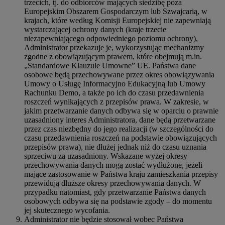
trzecich, tj. do odbiorców mających siedzibę poza
Europejskim Obszarem Gospodarczym lub Szwajcarią, w
krajach, które według Komisji Europejskiej nie zapewniają
wystarczającej ochrony danych (kraje trzecie
niezapewniającego odpowiedniego poziomu ochrony),
Administrator przekazuje je, wykorzystując mechanizmy
zgodne z obowiązującym prawem, które obejmują m.in.
„Standardowe Klauzule Umowne” UE. Państwa dane
osobowe będą przechowywane przez okres obowiązywania
Umowy o Usługę Informacyjno Edukacyjną lub Umowy
Rachunku Demo, a także po ich do czasu przedawnienia
roszczeń wynikających z przepisów prawa. W zakresie, w
jakim przetwarzanie danych odbywa się w oparciu o prawnie
uzasadniony interes Administratora, dane będą przetwarzane
przez czas niezbędny do jego realizacji (w szczególności do
czasu przedawnienia roszczeń na podstawie obowiązujących
przepisów prawa), nie dłużej jednak niż do czasu uznania
sprzeciwu za uzasadniony. Wskazane wyżej okresy
przechowywania danych mogą zostać wydłużone, jeżeli
mające zastosowanie w Państwa kraju zamieszkania przepisy
przewidują dłuższe okresy przechowywania danych. W
przypadku natomiast, gdy przetwarzanie Państwa danych
osobowych odbywa się na podstawie zgody – do momentu
jej skutecznego wycofania.
Administrator nie będzie stosował wobec Państwa