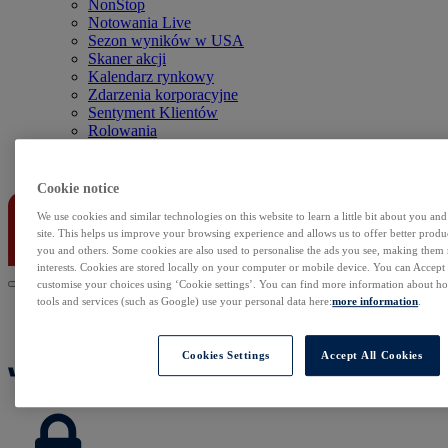
NonStop
Notowania Live
Sezon wyników w USA
Skaner akcji
Kalendarz rynkowy
Zdarzenia korporacyjne
Sentyment Klientów
Rolowania
Kontakt
Cookie notice
We use cookies and similar technologies on this website to learn a little bit about you an
site. This helps us improve your browsing experience and allows us to offer better produc
you and others. Some cookies are also used to personalise the ads you see, making them
interests. Cookies are stored locally on your computer or mobile device. You can Accept o
customise your choices using ‘Cookie settings’. You can find more information about 
tools and services (such as Google) use your personal data here:
more information
.
Cookies Settings
Accept All Cookies