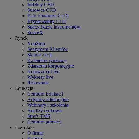
Indeksy CFD
Surowce CFD
ETF Fundusze CFD
Kryptowaluty CFD
Specyfikacja instrumentów
SpaceX
Rynek
NonStop
Sentyment Klientów
Skaner akcji
Kalendarz rynkowy
Zdarzenia korporacyjne
Notowania Live
Wykresy live
Rolowania
Edukacja
Centrum Edukacji
Artykuły edukacyjne
Webinary i szkolenia
Analizy rynkowe
Strefa TMS
Centrum pomocy
Pozostałe
O firmie
Kariera