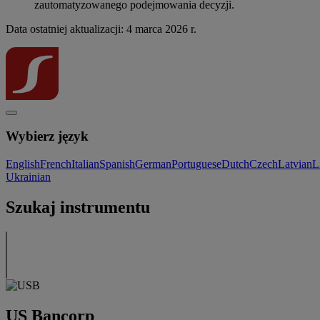
zautomatyzowanego podejmowania decyzji.
Data ostatniej aktualizacji: 4 marca 2026 r.
Wybierz język
English
French
Italian
Spanish
German
Portuguese
Dutch
Czech
Latvian
L
Ukrainian
Szukaj instrumentu
US Bancorp