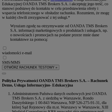
Edukacyjnej OANDA TMS Brokers S.A. i akceptuję jego treść, co
stanowi podstawę do kontaktu w celu przedstawienia oferty i
wsparcia telefonicznego w obsłudze rachunku. Rozumiem, że mogę
w każdej chwili zrezygnować z tej usługi.*
Wyrażam zgodę na otrzymywanie od OANDA TMS Brokers
S.A. informacji marketingowych o produktach i usługach, np.
o nowościach i promocjach na podane przeze mnie dane
kontaktowe za pomocą:
wiadomości e-mail
SMS/MMS
OTWÓRZ RACHUNEK TESTOWY »
Polityka Prywatności OANDA TMS Brokers S.A. – Rachunek
Demo, Usługa Informacyjno- Edukacyjna
Administratorem Państwa danych osobowych jest OANDA
TMS Brokers S.A. z siedzibą w Warszawie, Rondo
Daszyńskiego 1 00-843 Warszawa, NIP 526-275-91-31, dla
której Sąd Rejonowy dla m.st. Warszawy w Warszawie, XIII
Wydział Gospodarczy KRS prowadzi akta rejestrowe pod