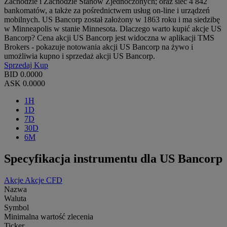
Zachodzie i Zachodzie Stanów Zjednoczonych; oraz sieć 4 842
bankomatów, a także za pośrednictwem usług on-line i urządzeń
mobilnych. US Bancorp został założony w 1863 roku i ma siedzibę
w Minneapolis w stanie Minnesota. Dlaczego warto kupić akcje US
Bancorp? Cena akcji US Bancorp jest widoczna w aplikacji TMS
Brokers - pokazuje notowania akcji US Bancorp na żywo i
umożliwia kupno i sprzedaż akcji US Bancorp.
Sprzedaj
Kup
BID
0.0000
ASK
0.0000
1H
1D
7D
30D
6M
Specyfikacja instrumentu dla US Bancorp
Akcje
Akcje CFD
Nazwa
Waluta
Symbol
Minimalna wartość zlecenia
Ticker