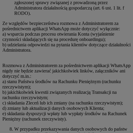
zgłoszonej sprawy związanej z prowadzoną przez
Administratora działalnością gospodarczą (art. 6 ust. 1 lit. f
RODO).
Ze względów bezpieczeństwa rozmowa z Administratorem za
pośrednictwem aplikacji WhatsApp może dotyczyć wyłącznie:
a) wsparcia podczas procesu otwierania Konta (wyjaśnienie
czynności składających się na procedurę onboardingu);
b) udzielania odpowiedzi na pytania klientów dotyczące działalności
Administratora.
Rozmowa z Administratorem za pośrednictwem aplikacji WhatsApp
nigdy nie będzie zawierać jakichkolwiek linków, załączników ani
dotyczyć m.in.:
a) stanu Państwa środków na Rachunku Pieniężnym (rachunku
rzeczywistym);
b) jakichkolwiek kwestii związanych realizacją Transakcji na
rachunku rzeczywistym;
c) składania Zleceń lub ich zmiany (na rachunku rzeczywistym);
d) zmiany lub aktualizacji danych osobowych Klienta;
e) składania dyspozycji wpłaty lub wypłaty środków na Rachunek
Pieniężny (rachunek rzeczywisty).
W przypadku przekazywania danych osobowych do państw