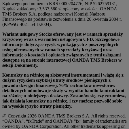
Sądowego pod numerem KRS 0000204776, NIP 5262759131,
Kapitał zakładowy: 3,537,560 zł opłacony w całości. OANDA
TMS Brokers S.A. podlega nadzorowi Komisji Nadzoru
Finansowego na podstawie zezwolenia z dnia 26 kwietnia 2004 r.
(KPWiG-4021-54-1/2004).
Wariant usługowy Stocks oferowany jest w ramach sprzedaży
krzyżowej wraz z wariantem usługowym CFD. Szczegółowe
informacje dotyczące ryzyk wynikających z poszczególnych
usług oferowanych w ramach sprzedaży krzyżowej oraz
informacje o kosztach i opłatach związanych z tymi usługami
dostępne są na stronie internetowej OANDA TMS Brokers w
sekcji Dokumenty.
Kontrakty na różnicę są złożonymi instrumentami i wiążą się z
dużym ryzykiem szybkiej utraty środków pieniężnych z
powodu dźwigni finansowej. 76% rachunków inwestorów
detalicznych odnotowuje straty w wyniku handlu kontraktami
na różnicę u niniejszego dostawcy. Zastanów się, czy rozumiesz,
jak działają kontrakty na różnicę, i czy możesz pozwolić sobie
na wysokie ryzyko utraty pieniędzy.
@ Copyright 2026 OANDA TMS Brokers S.A. All rights reserved.
“OANDA”, “fxTrade” and OANDA’s “fx” family of trademarks are
owned by OANDA Corporation. All other trademarks appearing on