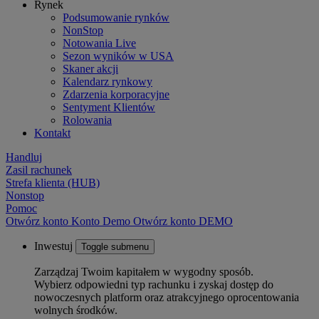
Rynek
Podsumowanie rynków
NonStop
Notowania Live
Sezon wyników w USA
Skaner akcji
Kalendarz rynkowy
Zdarzenia korporacyjne
Sentyment Klientów
Rolowania
Kontakt
Handluj
Zasil rachunek
Strefa klienta (HUB)
Nonstop
Pomoc
Otwórz konto
Konto
Demo
Otwórz konto DEMO
Inwestuj
Toggle submenu
Zarządzaj Twoim kapitałem w wygodny sposób.
Wybierz odpowiedni typ rachunku i zyskaj dostęp do
nowoczesnych platform oraz atrakcyjnego oprocentowania
wolnych środków.