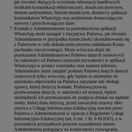
jak również służących wysyłaniu informacji handlowych
środkami komunikacji elektronicznej, doradcom prawnym,
firmom audytorskim, firmom doradczym, dostawcy aplikacji-
komunikatora WhatsApp oraz podmiotom dostarczającym
serwery i przechowującym dane.
Kontakt z Administratorem za pośrednictwem aplikacji
WhatsApp może nastąpić z inicjatywy Państwa, jak również
Administratora w przypadku konieczności skontaktowania się
z Państwem w celu dokończenia procesu zakładania Konta
(rachunku rzeczywistego). Może wówczas dojść do
przekazania Administratorowi Państwa danych osobowych
(w zależności od Państwa ustawień prywatności w aplikacji
WhatsApp) w postaci wizerunku oraz numeru telefonu.
Administrator może zażądać podania Państwa innych danych
osobowych tylko wówczas, gdy będzie to niezbędne do
udzielenia odpowiedzi na Państwa zapytanie lub obsługi
sprawy, której dotyczy kontakt. Podstawą prawną
przetwarzania danych, w zależności od sytuacji, będzie
niezbędność ich przetwarzania do podjęcia działań na żądanie
osoby, której dane dotyczą, przed zawarciem umowy albo
umowa o Usługę Informacyjno-Edukacyjną zawarta przez
Państwa z Administratorem w oparciu o Regulamin Usługi
Informacyjno-Edukacyjnej (art. 6 ust. 1 lit. b RODO), a w
pozostałych przypadkach prawnie uzasadniony interes
Administratora polegający na konieczności rozwiązania