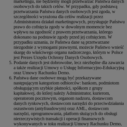
marketingu, nie będziemy mogli przetwarzać Państwa danych
osobowych do takich celów. W przypadku, gdy podstawą
przetwarzania Państwa danych osobowych jest zgoda, w
szczególności wyrażona dla celów realizacji przez
Administratora działań marketingowych, przysługuje Państwu
prawo do cofnięcia zgody w dowolnym momencie bez
wpływu na zgodność z prawem przetwarzania, którego
dokonano na podstawie zgody przed jej cofnięciem. W
przypadku uznania, że Państwa dane są przetwarzane
niezgodnie z wymogami prawnymi, możecie Państwo wnieść
skargę do właściwego organu nadzorczego, którym w Polsce
jest Prezes Urzędu Ochrony Danych Osobowych.
Podanie danych jest dobrowolne, lecz niezbędne dla zawarcia
a także realizacji Umowy o Usługę Informacyjno-Edukacyjną
oraz Umowy Rachunku Demo.
Państwa dane osobowe mogą być przekazywane
następującym kategoriom odbiorców: bankom, podmiotom
obsługującym szybkie płatności, spółkom z grupy
kapitałowej, do której należy Administrator, kurierom,
operatorom pocztowym, organom nadzoru, dostawcom
danych rynkowych, dostawcom narzędzi do przeciwdziałania
oszustwom (antyfraudowym) oraz AML, dostawcom
narzędzi, oprogramowania, platform służących do obsługi
nierzeczywistych transakcji i operacji finansowych
wykonywanych w toku realizacji Umowy Rachunku Demo,