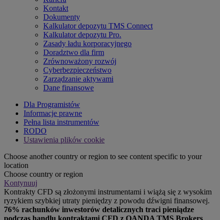
Kontakt
Dokumenty
Kalkulator depozytu TMS Connect
Kalkulator depozytu Pro.
Zasady ładu korporacyjnego
Doradztwo dla firm
Zrównoważony rozwój
Cyberbezpieczeństwo
Zarządzanie aktywami
Dane finansowe
Dla Programistów
Informacje prawne
Pełna lista instrumentów
RODO
Ustawienia plików cookie
Choose another country or region to see content specific to your
location
Choose country or region
Kontynuuj
Kontrakty CFD są złożonymi instrumentami i wiążą się z wysokim
ryzykiem szybkiej utraty pieniędzy z powodu dźwigni finansowej.
76% rachunków inwestorów detalicznych traci pieniądze
podczas handlu kontraktami CFD z OANDA TMS Brokers