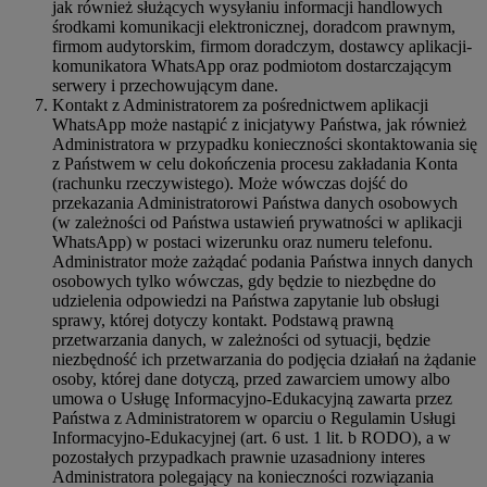
jak również służących wysyłaniu informacji handlowych
środkami komunikacji elektronicznej, doradcom prawnym,
firmom audytorskim, firmom doradczym, dostawcy aplikacji-
komunikatora WhatsApp oraz podmiotom dostarczającym
serwery i przechowującym dane.
Kontakt z Administratorem za pośrednictwem aplikacji
WhatsApp może nastąpić z inicjatywy Państwa, jak również
Administratora w przypadku konieczności skontaktowania się
z Państwem w celu dokończenia procesu zakładania Konta
(rachunku rzeczywistego). Może wówczas dojść do
przekazania Administratorowi Państwa danych osobowych
(w zależności od Państwa ustawień prywatności w aplikacji
WhatsApp) w postaci wizerunku oraz numeru telefonu.
Administrator może zażądać podania Państwa innych danych
osobowych tylko wówczas, gdy będzie to niezbędne do
udzielenia odpowiedzi na Państwa zapytanie lub obsługi
sprawy, której dotyczy kontakt. Podstawą prawną
przetwarzania danych, w zależności od sytuacji, będzie
niezbędność ich przetwarzania do podjęcia działań na żądanie
osoby, której dane dotyczą, przed zawarciem umowy albo
umowa o Usługę Informacyjno-Edukacyjną zawarta przez
Państwa z Administratorem w oparciu o Regulamin Usługi
Informacyjno-Edukacyjnej (art. 6 ust. 1 lit. b RODO), a w
pozostałych przypadkach prawnie uzasadniony interes
Administratora polegający na konieczności rozwiązania