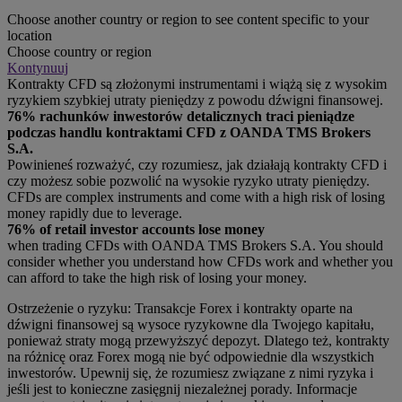
Choose another country or region to see content specific to your
location
Choose country or region
Kontynuuj
Kontrakty CFD są złożonymi instrumentami i wiążą się z wysokim
ryzykiem szybkiej utraty pieniędzy z powodu dźwigni finansowej.
76% rachunków inwestorów detalicznych traci pieniądze
podczas handlu kontraktami CFD z OANDA TMS Brokers
S.A.
Powinieneś rozważyć, czy rozumiesz, jak działają kontrakty CFD i
czy możesz sobie pozwolić na wysokie ryzyko utraty pieniędzy.
CFDs are complex instruments and come with a high risk of losing
money rapidly due to leverage.
76% of retail investor accounts lose money
when trading CFDs with OANDA TMS Brokers S.A. You should
consider whether you understand how CFDs work and whether you
can afford to take the high risk of losing your money.
Ostrzeżenie o ryzyku: Transakcje Forex i kontrakty oparte na
dźwigni finansowej są wysoce ryzykowne dla Twojego kapitału,
ponieważ straty mogą przewyższyć depozyt. Dlatego też, kontrakty
na różnicę oraz Forex mogą nie być odpowiednie dla wszystkich
inwestorów. Upewnij się, że rozumiesz związane z nimi ryzyka i
jeśli jest to konieczne zasięgnij niezależnej porady. Informacje