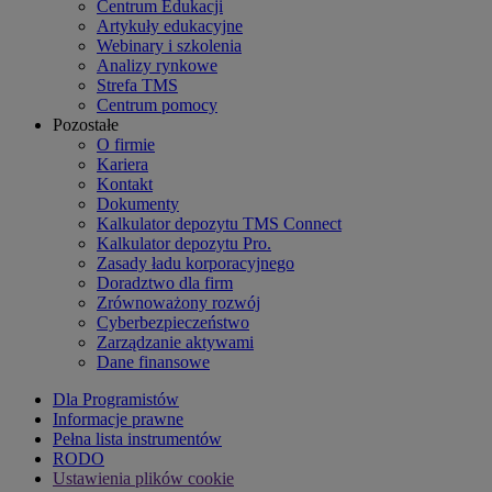
Centrum Edukacji
Artykuły edukacyjne
Webinary i szkolenia
Analizy rynkowe
Strefa TMS
Centrum pomocy
Pozostałe
O firmie
Kariera
Kontakt
Dokumenty
Kalkulator depozytu TMS Connect
Kalkulator depozytu Pro.
Zasady ładu korporacyjnego
Doradztwo dla firm
Zrównoważony rozwój
Cyberbezpieczeństwo
Zarządzanie aktywami
Dane finansowe
Dla Programistów
Informacje prawne
Pełna lista instrumentów
RODO
Ustawienia plików cookie