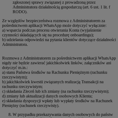
zgłoszonej sprawy związanej z prowadzoną przez
Administratora działalnością gospodarczą (art. 6 ust. 1 lit. f
RODO).
Ze względów bezpieczeństwa rozmowa z Administratorem za
pośrednictwem aplikacji WhatsApp może dotyczyć wyłącznie:
a) wsparcia podczas procesu otwierania Konta (wyjaśnienie
czynności składających się na procedurę onboardingu);
b) udzielania odpowiedzi na pytania klientów dotyczące działalności
Administratora.
Rozmowa z Administratorem za pośrednictwem aplikacji WhatsApp
nigdy nie będzie zawierać jakichkolwiek linków, załączników ani
dotyczyć m.in.:
a) stanu Państwa środków na Rachunku Pieniężnym (rachunku
rzeczywistym);
b) jakichkolwiek kwestii związanych realizacją Transakcji na
rachunku rzeczywistym;
c) składania Zleceń lub ich zmiany (na rachunku rzeczywistym);
d) zmiany lub aktualizacji danych osobowych Klienta;
e) składania dyspozycji wpłaty lub wypłaty środków na Rachunek
Pieniężny (rachunek rzeczywisty).
W przypadku przekazywania danych osobowych do państw