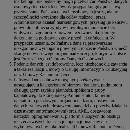
marketingu, nie będziemy mogli przetwarzać Państwa danych
osobowych do takich celów. W przypadku, gdy podstawą
przetwarzania Państwa danych osobowych jest zgoda, w
szczególności wyrażona dla celów realizacji przez
Administratora działań marketingowych, przysługuje Państwu
prawo do cofnięcia zgody w dowolnym momencie bez
wpływu na zgodność z prawem przetwarzania, którego
dokonano na podstawie zgody przed jej cofnięciem. W
przypadku uznania, że Państwa dane są przetwarzane
niezgodnie z wymogami prawnymi, możecie Państwo wnieść
skargę do właściwego organu nadzorczego, którym w Polsce
jest Prezes Urzędu Ochrony Danych Osobowych.
Podanie danych jest dobrowolne, lecz niezbędne dla zawarcia
a także realizacji Umowy o Usługę Informacyjno-Edukacyjną
oraz Umowy Rachunku Demo.
Państwa dane osobowe mogą być przekazywane
następującym kategoriom odbiorców: bankom, podmiotom
obsługującym szybkie płatności, spółkom z grupy
kapitałowej, do której należy Administrator, kurierom,
operatorom pocztowym, organom nadzoru, dostawcom
danych rynkowych, dostawcom narzędzi do przeciwdziałania
oszustwom (antyfraudowym) oraz AML, dostawcom
narzędzi, oprogramowania, platform służących do obsługi
nierzeczywistych transakcji i operacji finansowych
wykonywanych w toku realizacji Umowy Rachunku Demo,