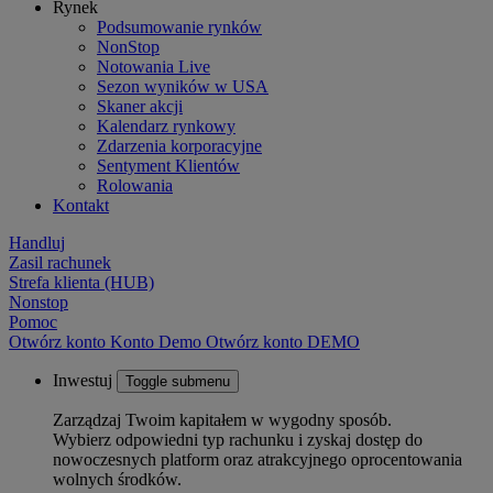
Rynek
Podsumowanie rynków
NonStop
Notowania Live
Sezon wyników w USA
Skaner akcji
Kalendarz rynkowy
Zdarzenia korporacyjne
Sentyment Klientów
Rolowania
Kontakt
Handluj
Zasil rachunek
Strefa klienta (HUB)
Nonstop
Pomoc
Otwórz konto
Konto
Demo
Otwórz konto DEMO
Inwestuj
Toggle submenu
Zarządzaj Twoim kapitałem w wygodny sposób.
Wybierz odpowiedni typ rachunku i zyskaj dostęp do
nowoczesnych platform oraz atrakcyjnego oprocentowania
wolnych środków.