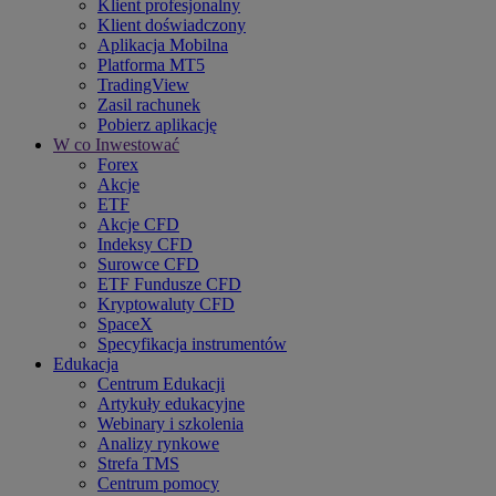
Klient profesjonalny
Klient doświadczony
Aplikacja Mobilna
Platforma MT5
TradingView
Zasil rachunek
Pobierz aplikację
W co Inwestować
Forex
Akcje
ETF
Akcje CFD
Indeksy CFD
Surowce CFD
ETF Fundusze CFD
Kryptowaluty CFD
SpaceX
Specyfikacja instrumentów
Edukacja
Centrum Edukacji
Artykuły edukacyjne
Webinary i szkolenia
Analizy rynkowe
Strefa TMS
Centrum pomocy