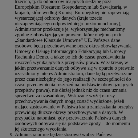
trzecich, tj. do odbiorców mających siedzibę poza
Europejskim Obszarem Gospodarczym lub Szwajcarią, w
krajach, które według Komisji Europejskiej nie zapewniają
wystarczającej ochrony danych (kraje trzecie
niezapewniającego odpowiedniego poziomu ochrony),
Administrator przekazuje je, wykorzystując mechanizmy
zgodne z obowiązującym prawem, które obejmują m.in.
„Standardowe Klauzule Umowne” UE. Państwa dane
osobowe będą przechowywane przez okres obowiązywania
Umowy o Usługę Informacyjno Edukacyjną lub Umowy
Rachunku Demo, a także po ich do czasu przedawnienia
roszczeń wynikających z przepisów prawa. W zakresie, w
jakim przetwarzanie danych odbywa się w oparciu o prawnie
uzasadniony interes Administratora, dane będą przetwarzane
przez czas niezbędny do jego realizacji (w szczególności do
czasu przedawnienia roszczeń na podstawie obowiązujących
przepisów prawa), nie dłużej jednak niż do czasu uznania
sprzeciwu za uzasadniony. Wskazane wyżej okresy
przechowywania danych mogą zostać wydłużone, jeżeli
mające zastosowanie w Państwa kraju zamieszkania przepisy
przewidują dłuższe okresy przechowywania danych. W
przypadku natomiast, gdy przetwarzanie Państwa danych
osobowych odbywa się na podstawie zgody – do momentu
jej skutecznego wycofania.
Administrator nie będzie stosował wobec Państwa