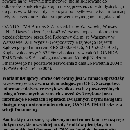
zawarte na tej witrynie internetowej nie są skierowane do
odbiorców konkretnego kraju i nie są przeznaczone do dystrybucji
do państw, w których dystrybucja albo użytkowanie tych informacji
byłyby niezgodne z lokalnym prawem, wymogami i regulacjami.
OANDA TMS Brokers S.A. z siedzibą w Warszawie, Warsaw
UNIT, Daszyńskiego 1, 00-843 Warszawa, wpisana do rejestru
przedsiębiorców przez Sąd Rejonowy dla m. st. Warszawy w
Warszawie, XIII Wydział Gospodarczy Krajowego Rejestru
Sądowego pod numerem KRS 0000204776, NIP 5262759131,
Kapitał zakładowy: 3,537,560 zł opłacony w całości. OANDA
TMS Brokers S.A. podlega nadzorowi Komisji Nadzoru
Finansowego na podstawie zezwolenia z dnia 26 kwietnia 2004 r.
(KPWiG-4021-54-1/2004).
Wariant usługowy Stocks oferowany jest w ramach sprzedaży
krzyżowej wraz z wariantem usługowym CFD. Szczegółowe
informacje dotyczące ryzyk wynikających z poszczególnych
usług oferowanych w ramach sprzedaży krzyżowej oraz
informacje o kosztach i opłatach związanych z tymi usługami
dostępne są na stronie internetowej OANDA TMS Brokers w
sekcji Dokumenty.
Kontrakty na różnicę są złożonymi instrumentami i wiążą się z
dużym ryzykiem szybkiej utraty środków pieniężnych z
powodu dźwigni finansowej. 76% rachunków inwestorów