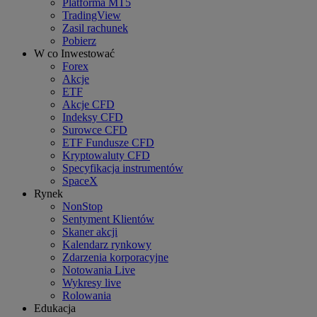
Platforma MT5
TradingView
Zasil rachunek
Pobierz
W co Inwestować
Forex
Akcje
ETF
Akcje CFD
Indeksy CFD
Surowce CFD
ETF Fundusze CFD
Kryptowaluty CFD
Specyfikacja instrumentów
SpaceX
Rynek
NonStop
Sentyment Klientów
Skaner akcji
Kalendarz rynkowy
Zdarzenia korporacyjne
Notowania Live
Wykresy live
Rolowania
Edukacja