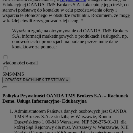
Edukacyjnej OANDA TMS Brokers S.A. i akceptuję jego treść, co
stanowi podstawę do kontaktu w celu przedstawienia oferty i
wsparcia telefonicznego w obsłudze rachunku. Rozumiem, że mogę
w każdej chwili zrezygnować z tej usługi.*
Wyrażam zgodę na otrzymywanie od OANDA TMS Brokers
S.A. informacji marketingowych o produktach i usługach, np.
o nowościach i promocjach na podane przeze mnie dane
kontaktowe za pomocą:
wiadomości e-mail
SMS/MMS
OTWÓRZ RACHUNEK TESTOWY »
Polityka Prywatności OANDA TMS Brokers S.A. – Rachunek
Demo, Usługa Informacyjno- Edukacyjna
Administratorem Państwa danych osobowych jest OANDA
TMS Brokers S.A. z siedzibą w Warszawie, Rondo
Daszyńskiego 1 00-843 Warszawa, NIP 526-275-91-31, dla
której Sąd Rejonowy dla m.st. Warszawy w Warszawie, XIII
Wydział Gospodarczy KRS prowadzi akta rejestrowe pod