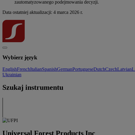
zautomatyzowanego podejmowania decyzji.
Data ostatniej aktualizacji: 4 marca 2026 r.
Wybierz język
English
French
Italian
Spanish
German
Portuguese
Dutch
Czech
Latvian
L
Ukrainian
Szukaj instrumentu
Universal Forest Products Inc