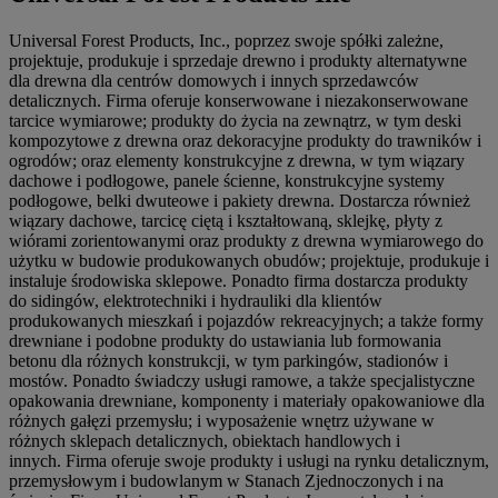
Universal Forest Products, Inc., poprzez swoje spółki zależne,
projektuje, produkuje i sprzedaje drewno i produkty alternatywne
dla drewna dla centrów domowych i innych sprzedawców
detalicznych. Firma oferuje konserwowane i niezakonserwowane
tarcice wymiarowe; produkty do życia na zewnątrz, w tym deski
kompozytowe z drewna oraz dekoracyjne produkty do trawników i
ogrodów; oraz elementy konstrukcyjne z drewna, w tym wiązary
dachowe i podłogowe, panele ścienne, konstrukcyjne systemy
podłogowe, belki dwuteowe i pakiety drewna. Dostarcza również
wiązary dachowe, tarcicę ciętą i kształtowaną, sklejkę, płyty z
wiórami zorientowanymi oraz produkty z drewna wymiarowego do
użytku w budowie produkowanych obudów; projektuje, produkuje i
instaluje środowiska sklepowe. Ponadto firma dostarcza produkty
do sidingów, elektrotechniki i hydrauliki dla klientów
produkowanych mieszkań i pojazdów rekreacyjnych; a także formy
drewniane i podobne produkty do ustawiania lub formowania
betonu dla różnych konstrukcji, w tym parkingów, stadionów i
mostów. Ponadto świadczy usługi ramowe, a także specjalistyczne
opakowania drewniane, komponenty i materiały opakowaniowe dla
różnych gałęzi przemysłu; i wyposażenie wnętrz używane w
różnych sklepach detalicznych, obiektach handlowych i
innych. Firma oferuje swoje produkty i usługi na rynku detalicznym,
przemysłowym i budowlanym w Stanach Zjednoczonych i na