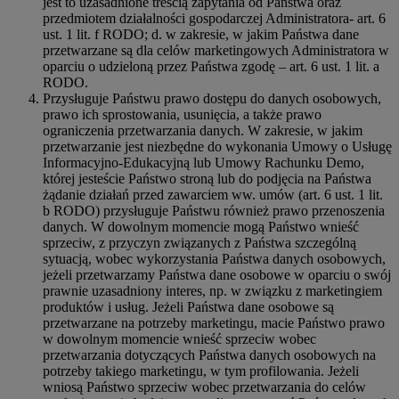
jest to uzasadnione treścią zapytania od Państwa oraz
przedmiotem działalności gospodarczej Administratora- art. 6
ust. 1 lit. f RODO; d. w zakresie, w jakim Państwa dane
przetwarzane są dla celów marketingowych Administratora w
oparciu o udzieloną przez Państwa zgodę – art. 6 ust. 1 lit. a
RODO.
Przysługuje Państwu prawo dostępu do danych osobowych,
prawo ich sprostowania, usunięcia, a także prawo
ograniczenia przetwarzania danych. W zakresie, w jakim
przetwarzanie jest niezbędne do wykonania Umowy o Usługę
Informacyjno-Edukacyjną lub Umowy Rachunku Demo,
której jesteście Państwo stroną lub do podjęcia na Państwa
żądanie działań przed zawarciem ww. umów (art. 6 ust. 1 lit.
b RODO) przysługuje Państwu również prawo przenoszenia
danych. W dowolnym momencie mogą Państwo wnieść
sprzeciw, z przyczyn związanych z Państwa szczególną
sytuacją, wobec wykorzystania Państwa danych osobowych,
jeżeli przetwarzamy Państwa dane osobowe w oparciu o swój
prawnie uzasadniony interes, np. w związku z marketingiem
produktów i usług. Jeżeli Państwa dane osobowe są
przetwarzane na potrzeby marketingu, macie Państwo prawo
w dowolnym momencie wnieść sprzeciw wobec
przetwarzania dotyczących Państwa danych osobowych na
potrzeby takiego marketingu, w tym profilowania. Jeżeli
wniosą Państwo sprzeciw wobec przetwarzania do celów