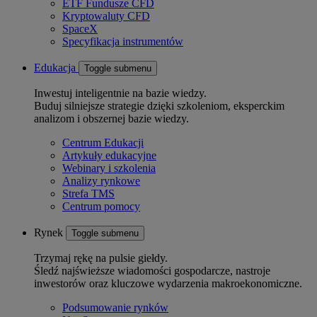
ETF Fundusze CFD
Kryptowaluty CFD
SpaceX
Specyfikacja instrumentów
Edukacja
Toggle submenu
Inwestuj inteligentnie na bazie wiedzy.
Buduj silniejsze strategie dzięki szkoleniom, eksperckim
analizom i obszernej bazie wiedzy.
Centrum Edukacji
Artykuły edukacyjne
Webinary i szkolenia
Analizy rynkowe
Strefa TMS
Centrum pomocy
Rynek
Toggle submenu
Trzymaj rękę na pulsie giełdy.
Śledź najświeższe wiadomości gospodarcze, nastroje
inwestorów oraz kluczowe wydarzenia makroekonomiczne.
Podsumowanie rynków