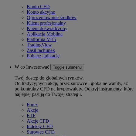
Konto CFD
Konto akcyjne
Oprocentowanie środków
Klient profesjonalny
Klient doświadczony
Aplikacja Mobilna
Platforma MT5
TradingView
Zasil rachunek
Pobierz aplikację
W co Inwestować
Toggle submenu
Twój dostęp do globalnych rynków.
Od tradycyjnych akcji, przez surowce i globalne waluty, aż
po kontrakty CFD na kryptowaluty. Odkryj instrumenty, które
najlepiej pasują do Twojej strategii.
Forex
Akcje
ETF
Akcje CFD
Indeksy CFD
Surowce CFD