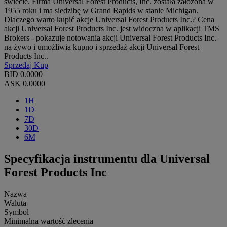
świecie. Firma Universal Forest Products, Inc. została założona w
1955 roku i ma siedzibę w Grand Rapids w stanie Michigan.
Dlaczego warto kupić akcje Universal Forest Products Inc.? Cena
akcji Universal Forest Products Inc. jest widoczna w aplikacji TMS
Brokers - pokazuje notowania akcji Universal Forest Products Inc.
na żywo i umożliwia kupno i sprzedaż akcji Universal Forest
Products Inc..
Sprzedaj
Kup
BID
0.0000
ASK
0.0000
1H
1D
7D
30D
6M
Specyfikacja instrumentu dla Universal
Forest Products Inc
Nazwa
Waluta
Symbol
Minimalna wartość zlecenia