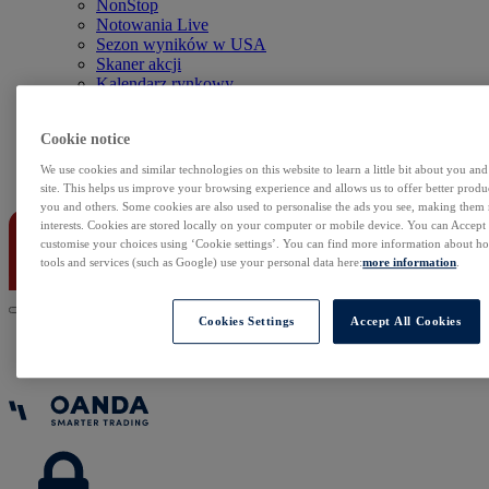
NonStop
Notowania Live
Sezon wyników w USA
Skaner akcji
Kalendarz rynkowy
Zdarzenia korporacyjne
Sentyment Klientów
Cookie notice
Rolowania
We use cookies and similar technologies on this website to learn a little bit about you an
Kontakt
site. This helps us improve your browsing experience and allows us to offer better produc
you and others. Some cookies are also used to personalise the ads you see, making them
interests. Cookies are stored locally on your computer or mobile device. You can Accept o
customise your choices using ‘Cookie settings’. You can find more information about 
tools and services (such as Google) use your personal data here:
more information
.
Cookies Settings
Accept All Cookies