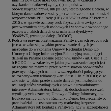
inne niż powyższe może odbywać się: (i) w oparciu o
uzyskanie dodatkowej zgody, (ii) na podstawie
obowiązującego prawa, lub (iii) gdy jest to zgodne z celem, w
którym dane osobowe zostały pierwotnie zebrane (art. 6 ust. 4
rozporządzenia PE i Rady (UE) 2016/679 z dnia 27 kwietnia
2016 r. w sprawie ochrony osób fizycznych w związku z
przetwarzaniem danych osobowych i w sprawie swobodnego
przepływu takich danych oraz uchylenia dyrektywy
95/46/WE, (zwanego dalej: „RODO”).
Podstawą prawną przetwarzania Państwa danych osobowych
jest: a. w zakresie, w jakim przetwarzanie danych jest
niezbędne do wykonania Umowy Rachunku Demo lub
Umowy o Usługę Informacyjno-Edukacyjną oraz podjęcia
działań na Pańskie żądanie przed ww. umów - art. 6 ust. 1 lit.
b RODO; b. w zakresie, w jakim przetwarzanie danych jest
niezbędne dla realizacji przez Administratora obowiązków
prawnych ciążących na nim, w szczególności polegających
na rozpatrywaniu reklamacji - art. 6 ust. 1 lit. c RODO; c. w
zakresie, w jakim przetwarzanie danych jest niezbędne do
realizacji celów wynikających z prawnie uzasadnionych
interesów Administratora, takich jak dochodzenie roszczeń
wynikających z zawartej Umowy o Usługę Informacyjno-
Edukacyjną lub Umowy Rachunku Demo, bezpieczeństwo,
przeciwdziałanie oszustwom czy marketing bezpośredni
Administratora lub kontakt z Państwem, gdy w szczególności