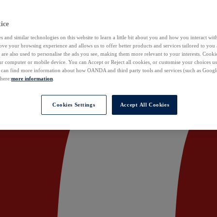
ice
 and similar technologies on this website to learn a little bit about you and how you interact with
ove your browsing experience and allows us to offer better products and services tailored to you 
are also used to personalise the ads you see, making them more relevant to your interests. Cookie
ur computer or mobile device. You can Accept or Reject all cookies, or customise your choices u
u can find more information about how OANDA and third party tools and services (such as Googl
 here:
more information
.
Cookies Settings
Accept All Cookies