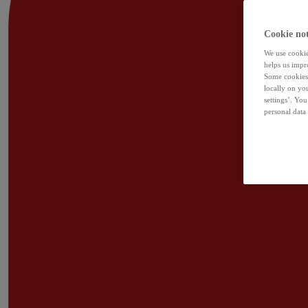
Cookie not
We use cookies
helps us impr
Some cookies 
locally on yo
settings’. Yo
personal data