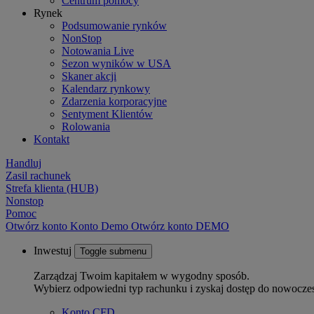
Centrum pomocy
Rynek
Podsumowanie rynków
NonStop
Notowania Live
Sezon wyników w USA
Skaner akcji
Kalendarz rynkowy
Zdarzenia korporacyjne
Sentyment Klientów
Rolowania
Kontakt
Handluj
Zasil rachunek
Strefa klienta (HUB)
Nonstop
Pomoc
Otwórz konto
Konto
Demo
Otwórz konto DEMO
Inwestuj
Toggle submenu
Zarządzaj Twoim kapitałem w wygodny sposób.
Wybierz odpowiedni typ rachunku i zyskaj dostęp do nowocze
Konto CFD