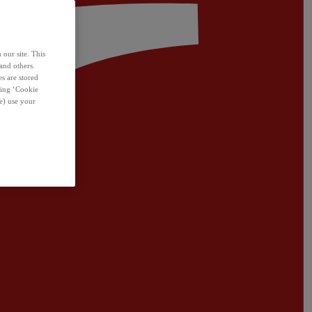
 our site. This
and others.
s are stored
sing ‘Cookie
e) use your