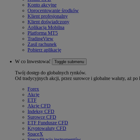
Konto akcyjne
Oprocentowanie środków
Klient profesjonalny
Klient doświadczony
Aplikacja Mobilna
Platforma MT5
TradingView
Zasil rachunek
Pobierz aplikację
W co Inwestować
Toggle submenu
Twój dostęp do globalnych rynków.
Od tradycyjnych akcji, przez surowce i globalne waluty, aż po 
Forex
Akcje
ETF
Akcje CFD
Indeksy CFD
Surowce CFD
ETF Fundusze CFD
Kryptowaluty CFD
SpaceX
Specyfikacja instrumentów