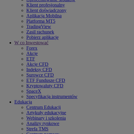
Klient profesjonalny
Klient doświadczony
Aplikacja Mobilna
Platforma MT5
TradingView
Zasil rachunek
Pobierz aplikację
W co Inwestować
Forex
Akcje
ETF
Akcje CFD
Indeksy CFD
Surowce CFD
ETF Fundusze CFD
Kryptowaluty CFD
SpaceX
Specyfikacja instrumentów
Edukacja
Centrum Edukacji
Artykuły edukacyjne
Webinary i szkolenia
Analizy rynkowe
Strefa TMS