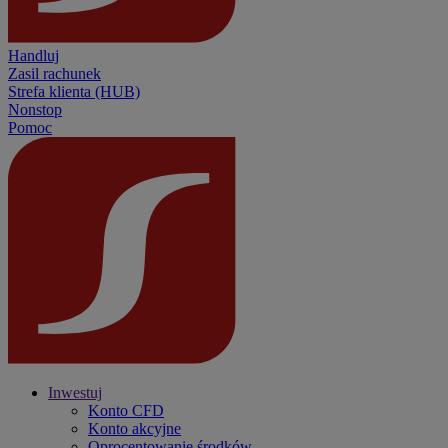
Handluj
Zasil rachunek
Strefa klienta (HUB)
Nonstop
Pomoc
Inwestuj
Konto CFD
Konto akcyjne
Oprocentowanie środków