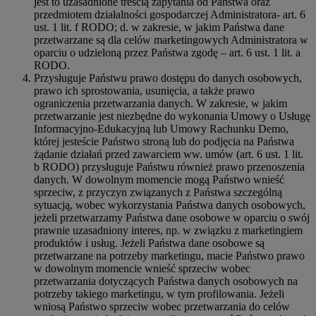
jest to uzasadnione treścią zapytania od Państwa oraz
przedmiotem działalności gospodarczej Administratora- art. 6
ust. 1 lit. f RODO; d. w zakresie, w jakim Państwa dane
przetwarzane są dla celów marketingowych Administratora w
oparciu o udzieloną przez Państwa zgodę – art. 6 ust. 1 lit. a
RODO.
Przysługuje Państwu prawo dostępu do danych osobowych,
prawo ich sprostowania, usunięcia, a także prawo
ograniczenia przetwarzania danych. W zakresie, w jakim
przetwarzanie jest niezbędne do wykonania Umowy o Usługę
Informacyjno-Edukacyjną lub Umowy Rachunku Demo,
której jesteście Państwo stroną lub do podjęcia na Państwa
żądanie działań przed zawarciem ww. umów (art. 6 ust. 1 lit.
b RODO) przysługuje Państwu również prawo przenoszenia
danych. W dowolnym momencie mogą Państwo wnieść
sprzeciw, z przyczyn związanych z Państwa szczególną
sytuacją, wobec wykorzystania Państwa danych osobowych,
jeżeli przetwarzamy Państwa dane osobowe w oparciu o swój
prawnie uzasadniony interes, np. w związku z marketingiem
produktów i usług. Jeżeli Państwa dane osobowe są
przetwarzane na potrzeby marketingu, macie Państwo prawo
w dowolnym momencie wnieść sprzeciw wobec
przetwarzania dotyczących Państwa danych osobowych na
potrzeby takiego marketingu, w tym profilowania. Jeżeli
wniosą Państwo sprzeciw wobec przetwarzania do celów