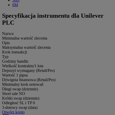
30D
6M
Specyfikacja instrumentu dla Unilever
PLC
Nazwa
Minimalna wartość zlecenia
Opis
Maksymalna wartość zlecenia
Krok transakcji
Typ
Godziny handlu
Wielkość kontraktu/1 lota
Depozyt wymagany (Retail/Pro)
Wartość 1 pipsa
Dźwignia finansowa (Retail/Pro)
Minimalny krok notowań
Długi swap (dziennie)
Short sale
NO
Krótki swap (dziennie)
Odległosć SL i TP
0
3-dniowy swap (data)
Otwórz konto