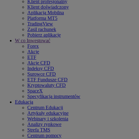
Klient profesjonalny
Klient doświadczony
Aplikacja Mobilna
Platforma MT5
TradingView
Zasil rachunek
Pobierz aplikację
W co Inwestować
Forex
Akcje
ETF
Akcje CFD
Indeksy CFD
Surowce CFD
ETF Fundusze CFD
Kryptowaluty CFD
SpaceX
Specyfikacja instrumentów
Edukacja
Centrum Edukacji
Artykuły edukacyjne
Webinary i szkolenia
Analizy rynkowe
Strefa TMS
Centrum pomocy