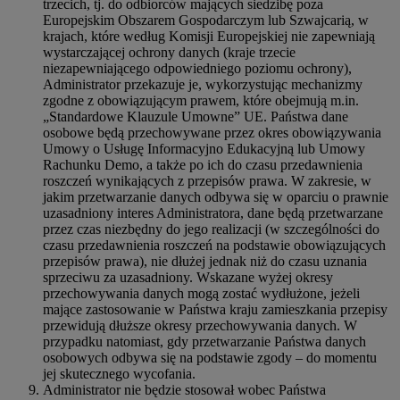
trzecich, tj. do odbiorców mających siedzibę poza
Europejskim Obszarem Gospodarczym lub Szwajcarią, w
krajach, które według Komisji Europejskiej nie zapewniają
wystarczającej ochrony danych (kraje trzecie
niezapewniającego odpowiedniego poziomu ochrony),
Administrator przekazuje je, wykorzystując mechanizmy
zgodne z obowiązującym prawem, które obejmują m.in.
„Standardowe Klauzule Umowne” UE. Państwa dane
osobowe będą przechowywane przez okres obowiązywania
Umowy o Usługę Informacyjno Edukacyjną lub Umowy
Rachunku Demo, a także po ich do czasu przedawnienia
roszczeń wynikających z przepisów prawa. W zakresie, w
jakim przetwarzanie danych odbywa się w oparciu o prawnie
uzasadniony interes Administratora, dane będą przetwarzane
przez czas niezbędny do jego realizacji (w szczególności do
czasu przedawnienia roszczeń na podstawie obowiązujących
przepisów prawa), nie dłużej jednak niż do czasu uznania
sprzeciwu za uzasadniony. Wskazane wyżej okresy
przechowywania danych mogą zostać wydłużone, jeżeli
mające zastosowanie w Państwa kraju zamieszkania przepisy
przewidują dłuższe okresy przechowywania danych. W
przypadku natomiast, gdy przetwarzanie Państwa danych
osobowych odbywa się na podstawie zgody – do momentu
jej skutecznego wycofania.
Administrator nie będzie stosował wobec Państwa