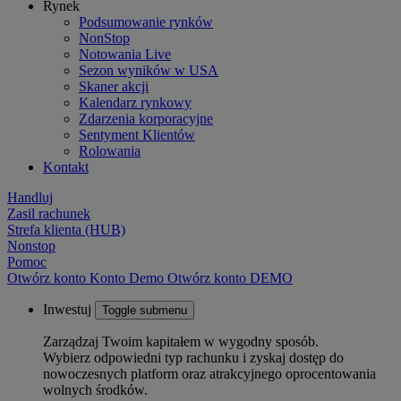
Rynek
Podsumowanie rynków
NonStop
Notowania Live
Sezon wyników w USA
Skaner akcji
Kalendarz rynkowy
Zdarzenia korporacyjne
Sentyment Klientów
Rolowania
Kontakt
Handluj
Zasil rachunek
Strefa klienta (HUB)
Nonstop
Pomoc
Otwórz konto
Konto
Demo
Otwórz konto DEMO
Inwestuj
Toggle submenu
Zarządzaj Twoim kapitałem w wygodny sposób.
Wybierz odpowiedni typ rachunku i zyskaj dostęp do
nowoczesnych platform oraz atrakcyjnego oprocentowania
wolnych środków.