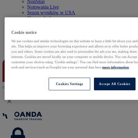
NonStop
Notowania Live
Sezon wyników w USA
Skaner akcji
Kalendarz rynkowy
Zdarzenia korporacyjne
Cookie notice
Sentyment Klientów
Rolowania
We use cookies and similar technologies on this website to learn a little bit about you an
site. This helps us improve your browsing experience and allows us to offer better produc
Kontakt
you and others. Some cookies are also used to personalise the ads you see, making them
interests. Cookies are stored locally on your computer or mobile device. You can Accept o
customise your choices using ‘Cookie settings’. You can find more information about 
tools and services (such as Google) use your personal data here:
more information
.
Cookies Settings
Accept All Cookies