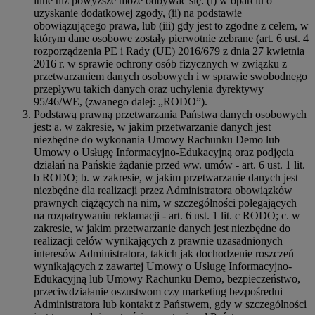
inne niż powyższe może odbywać się: (i) w oparciu o
uzyskanie dodatkowej zgody, (ii) na podstawie
obowiązującego prawa, lub (iii) gdy jest to zgodne z celem, w
którym dane osobowe zostały pierwotnie zebrane (art. 6 ust. 4
rozporządzenia PE i Rady (UE) 2016/679 z dnia 27 kwietnia
2016 r. w sprawie ochrony osób fizycznych w związku z
przetwarzaniem danych osobowych i w sprawie swobodnego
przepływu takich danych oraz uchylenia dyrektywy
95/46/WE, (zwanego dalej: „RODO”).
Podstawą prawną przetwarzania Państwa danych osobowych
jest: a. w zakresie, w jakim przetwarzanie danych jest
niezbędne do wykonania Umowy Rachunku Demo lub
Umowy o Usługę Informacyjno-Edukacyjną oraz podjęcia
działań na Pańskie żądanie przed ww. umów - art. 6 ust. 1 lit.
b RODO; b. w zakresie, w jakim przetwarzanie danych jest
niezbędne dla realizacji przez Administratora obowiązków
prawnych ciążących na nim, w szczególności polegających
na rozpatrywaniu reklamacji - art. 6 ust. 1 lit. c RODO; c. w
zakresie, w jakim przetwarzanie danych jest niezbędne do
realizacji celów wynikających z prawnie uzasadnionych
interesów Administratora, takich jak dochodzenie roszczeń
wynikających z zawartej Umowy o Usługę Informacyjno-
Edukacyjną lub Umowy Rachunku Demo, bezpieczeństwo,
przeciwdziałanie oszustwom czy marketing bezpośredni
Administratora lub kontakt z Państwem, gdy w szczególności