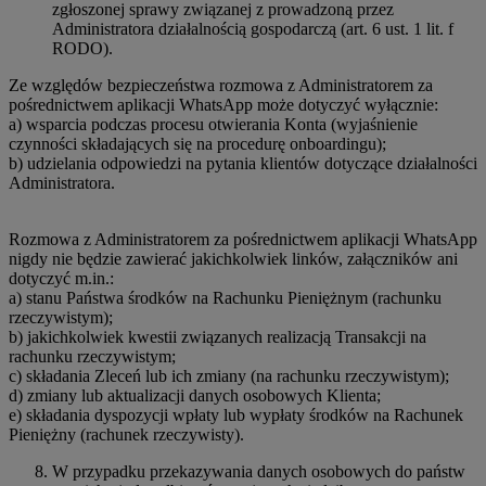
zgłoszonej sprawy związanej z prowadzoną przez
Administratora działalnością gospodarczą (art. 6 ust. 1 lit. f
RODO).
Ze względów bezpieczeństwa rozmowa z Administratorem za
pośrednictwem aplikacji WhatsApp może dotyczyć wyłącznie:
a) wsparcia podczas procesu otwierania Konta (wyjaśnienie
czynności składających się na procedurę onboardingu);
b) udzielania odpowiedzi na pytania klientów dotyczące działalności
Administratora.
Rozmowa z Administratorem za pośrednictwem aplikacji WhatsApp
nigdy nie będzie zawierać jakichkolwiek linków, załączników ani
dotyczyć m.in.:
a) stanu Państwa środków na Rachunku Pieniężnym (rachunku
rzeczywistym);
b) jakichkolwiek kwestii związanych realizacją Transakcji na
rachunku rzeczywistym;
c) składania Zleceń lub ich zmiany (na rachunku rzeczywistym);
d) zmiany lub aktualizacji danych osobowych Klienta;
e) składania dyspozycji wpłaty lub wypłaty środków na Rachunek
Pieniężny (rachunek rzeczywisty).
W przypadku przekazywania danych osobowych do państw