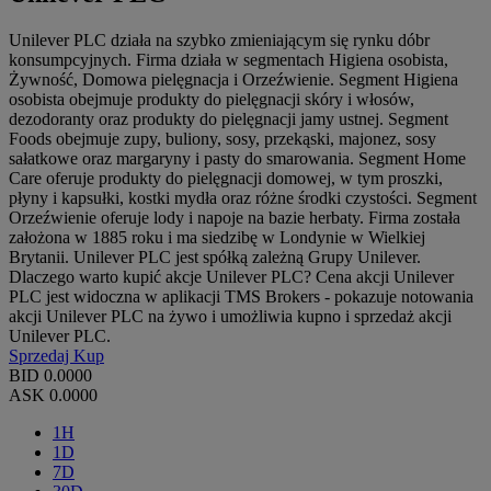
Unilever PLC działa na szybko zmieniającym się rynku dóbr
konsumpcyjnych. Firma działa w segmentach Higiena osobista,
Żywność, Domowa pielęgnacja i Orzeźwienie. Segment Higiena
osobista obejmuje produkty do pielęgnacji skóry i włosów,
dezodoranty oraz produkty do pielęgnacji jamy ustnej. Segment
Foods obejmuje zupy, buliony, sosy, przekąski, majonez, sosy
sałatkowe oraz margaryny i pasty do smarowania. Segment Home
Care oferuje produkty do pielęgnacji domowej, w tym proszki,
płyny i kapsułki, kostki mydła oraz różne środki czystości. Segment
Orzeźwienie oferuje lody i napoje na bazie herbaty. Firma została
założona w 1885 roku i ma siedzibę w Londynie w Wielkiej
Brytanii. Unilever PLC jest spółką zależną Grupy Unilever.
Dlaczego warto kupić akcje Unilever PLC? Cena akcji Unilever
PLC jest widoczna w aplikacji TMS Brokers - pokazuje notowania
akcji Unilever PLC na żywo i umożliwia kupno i sprzedaż akcji
Unilever PLC.
Sprzedaj
Kup
BID
0.0000
ASK
0.0000
1H
1D
7D