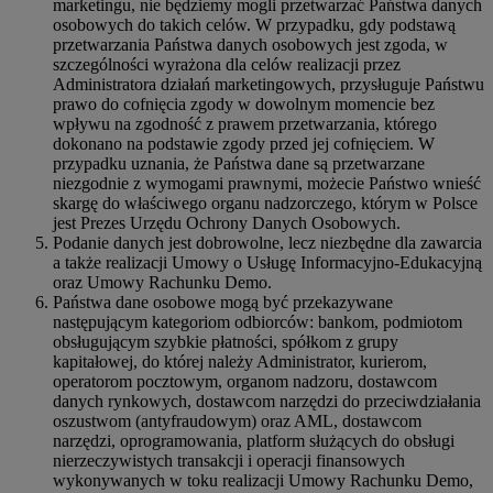
marketingu, nie będziemy mogli przetwarzać Państwa danych
osobowych do takich celów. W przypadku, gdy podstawą
przetwarzania Państwa danych osobowych jest zgoda, w
szczególności wyrażona dla celów realizacji przez
Administratora działań marketingowych, przysługuje Państwu
prawo do cofnięcia zgody w dowolnym momencie bez
wpływu na zgodność z prawem przetwarzania, którego
dokonano na podstawie zgody przed jej cofnięciem. W
przypadku uznania, że Państwa dane są przetwarzane
niezgodnie z wymogami prawnymi, możecie Państwo wnieść
skargę do właściwego organu nadzorczego, którym w Polsce
jest Prezes Urzędu Ochrony Danych Osobowych.
Podanie danych jest dobrowolne, lecz niezbędne dla zawarcia
a także realizacji Umowy o Usługę Informacyjno-Edukacyjną
oraz Umowy Rachunku Demo.
Państwa dane osobowe mogą być przekazywane
następującym kategoriom odbiorców: bankom, podmiotom
obsługującym szybkie płatności, spółkom z grupy
kapitałowej, do której należy Administrator, kurierom,
operatorom pocztowym, organom nadzoru, dostawcom
danych rynkowych, dostawcom narzędzi do przeciwdziałania
oszustwom (antyfraudowym) oraz AML, dostawcom
narzędzi, oprogramowania, platform służących do obsługi
nierzeczywistych transakcji i operacji finansowych
wykonywanych w toku realizacji Umowy Rachunku Demo,