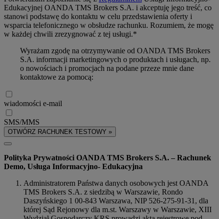
Edukacyjnej OANDA TMS Brokers S.A. i akceptuję jego treść, co
stanowi podstawę do kontaktu w celu przedstawienia oferty i
wsparcia telefonicznego w obsłudze rachunku. Rozumiem, że mogę
w każdej chwili zrezygnować z tej usługi.*
Wyrażam zgodę na otrzymywanie od OANDA TMS Brokers
S.A. informacji marketingowych o produktach i usługach, np.
o nowościach i promocjach na podane przeze mnie dane
kontaktowe za pomocą:
wiadomości e-mail
SMS/MMS
OTWÓRZ RACHUNEK TESTOWY »
Polityka Prywatności OANDA TMS Brokers S.A. – Rachunek
Demo, Usługa Informacyjno- Edukacyjna
Administratorem Państwa danych osobowych jest OANDA
TMS Brokers S.A. z siedzibą w Warszawie, Rondo
Daszyńskiego 1 00-843 Warszawa, NIP 526-275-91-31, dla
której Sąd Rejonowy dla m.st. Warszawy w Warszawie, XIII
Wydział Gospodarczy KRS prowadzi akta rejestrowe pod