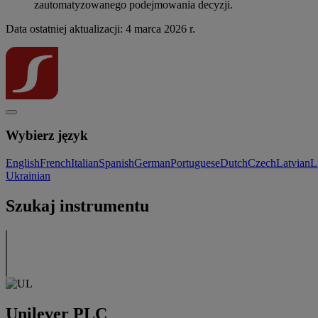
zautomatyzowanego podejmowania decyzji.
Data ostatniej aktualizacji: 4 marca 2026 r.
Wybierz język
English
French
Italian
Spanish
German
Portuguese
Dutch
Czech
Latvian
L
Ukrainian
Szukaj instrumentu
Unilever PLC