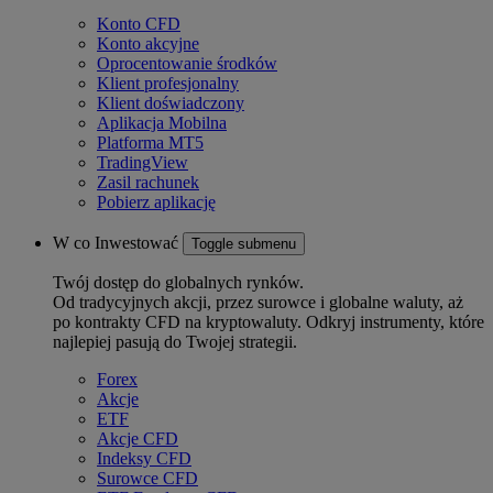
Konto CFD
Konto akcyjne
Oprocentowanie środków
Klient profesjonalny
Klient doświadczony
Aplikacja Mobilna
Platforma MT5
TradingView
Zasil rachunek
Pobierz aplikację
W co Inwestować
Toggle submenu
Twój dostęp do globalnych rynków.
Od tradycyjnych akcji, przez surowce i globalne waluty, aż
po kontrakty CFD na kryptowaluty. Odkryj instrumenty, które
najlepiej pasują do Twojej strategii.
Forex
Akcje
ETF
Akcje CFD
Indeksy CFD
Surowce CFD