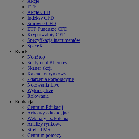
Akcje
ETF
Akcje CFD
Indeksy CFD
Surowce CFD
ETF Fundusze CFD
Kryptowaluty CFD
Specyfikacja instrumentów
SpaceX
Rynek
NonStop
Sentyment Klientów
Skaner akcji
Kalendarz rynkowy
Zdarzenia korporacyjne
Notowania Live
Wykresy live
Rolowania
Edukacja
Centrum Edukacji
Artykuły edukacyjne
Webinary i szkolenia
Analizy rynkowe
Strefa TMS
Centrum pomocy