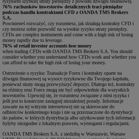
ryzykiem szybkiej utraty pieniędzy z powodu dźwigni finansowej.
76% rachunków inwestorów detalicznych traci pieniądze
podczas handlu kontraktami CFD z OANDA TMS Brokers
S.A.
Powinieneś rozważyć, czy rozumiesz, jak działają kontrakty CFD i
czy możesz sobie pozwolić na wysokie ryzyko utraty pieniędzy.
CFDs are complex instruments and come with a high risk of losing
money rapidly due to leverage.
76% of retail investor accounts lose money
when trading CFDs with OANDA TMS Brokers S.A. You should
consider whether you understand how CFDs work and whether you
can afford to take the high risk of losing your money.
Ostrzeżenie o ryzyku: Transakcje Forex i kontrakty oparte na
dźwigni finansowej są wysoce ryzykowne dla Twojego kapitału,
ponieważ straty mogą przewyższyć depozyt. Dlatego też, kontrakty
na różnicę oraz Forex mogą nie być odpowiednie dla wszystkich
inwestorów. Upewnij się, że rozumiesz związane z nimi ryzyka i
jeśli jest to konieczne zasięgnij niezależnej porady. Informacje
zawarte na tej witrynie internetowej nie są skierowane do
odbiorców konkretnego kraju i nie są przeznaczone do dystrybucji
do państw, w których dystrybucja albo użytkowanie tych informacji
byłyby niezgodne z lokalnym prawem, wymogami i regulacjami.
OANDA TMS Brokers S.A. z siedzibą w Warszawie, Warsaw