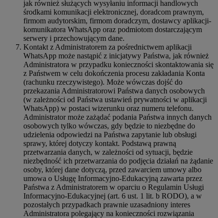
jak również służących wysyłaniu informacji handlowych
środkami komunikacji elektronicznej, doradcom prawnym,
firmom audytorskim, firmom doradczym, dostawcy aplikacji-
komunikatora WhatsApp oraz podmiotom dostarczającym
serwery i przechowującym dane.
Kontakt z Administratorem za pośrednictwem aplikacji
WhatsApp może nastąpić z inicjatywy Państwa, jak również
Administratora w przypadku konieczności skontaktowania się
z Państwem w celu dokończenia procesu zakładania Konta
(rachunku rzeczywistego). Może wówczas dojść do
przekazania Administratorowi Państwa danych osobowych
(w zależności od Państwa ustawień prywatności w aplikacji
WhatsApp) w postaci wizerunku oraz numeru telefonu.
Administrator może zażądać podania Państwa innych danych
osobowych tylko wówczas, gdy będzie to niezbędne do
udzielenia odpowiedzi na Państwa zapytanie lub obsługi
sprawy, której dotyczy kontakt. Podstawą prawną
przetwarzania danych, w zależności od sytuacji, będzie
niezbędność ich przetwarzania do podjęcia działań na żądanie
osoby, której dane dotyczą, przed zawarciem umowy albo
umowa o Usługę Informacyjno-Edukacyjną zawarta przez
Państwa z Administratorem w oparciu o Regulamin Usługi
Informacyjno-Edukacyjnej (art. 6 ust. 1 lit. b RODO), a w
pozostałych przypadkach prawnie uzasadniony interes
Administratora polegający na konieczności rozwiązania