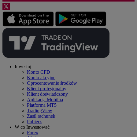
Inwestuj
Konto CFD
Konto akcyjne
Oprocentowanie środków
Klient profesjonalny
Klient doświadczony
Aplikacja Mobilna
Platforma MT5
TradingView
Zasil rachunek
Pobierz
W co Inwestować
Forex