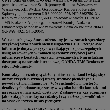
UNIT, Daszyńskiego 1, 00-843 Warszawa, wpisana do rejestru
przedsiębiorców przez Sąd Rejonowy dla m. st. Warszawy w
Warszawie, XIII Wydział Gospodarczy Krajowego Rejestru
Sądowego pod numerem KRS 0000204776, NIP 5262759131,
Kapitał zakładowy: 3,537,560 zł opłacony w całości. OANDA
TMS Brokers S.A. podlega nadzorowi Komisji Nadzoru
Finansowego na podstawie zezwolenia z dnia 26 kwietnia 2004 r.
(KPWiG-4021-54-1/2004).
Wariant usługowy Stocks oferowany jest w ramach sprzedaży
krzyżowej wraz z wariantem usługowym CFD. Szczegółowe
informacje dotyczące ryzyk wynikających z poszczególnych
usług oferowanych w ramach sprzedaży krzyżowej oraz
informacje o kosztach i opłatach związanych z tymi usługami
dostępne są na stronie internetowej OANDA TMS Brokers w
sekcji Dokumenty.
Kontrakty na różnicę są złożonymi instrumentami i wiążą się z
dużym ryzykiem szybkiej utraty środków pieniężnych z
powodu dźwigni finansowej. 76% rachunków inwestorów
detalicznych odnotowuje straty w wyniku handlu kontraktami
na różnicę u niniejszego dostawcy. Zastanów się, czy rozumiesz,
jak działają kontrakty na różnicę, i czy możesz pozwolić sobie
na wysokie ryzyko utraty pieniędzy.
@ Copyright 2026 OANDA TMS Brokers S.A. All rights reserved.