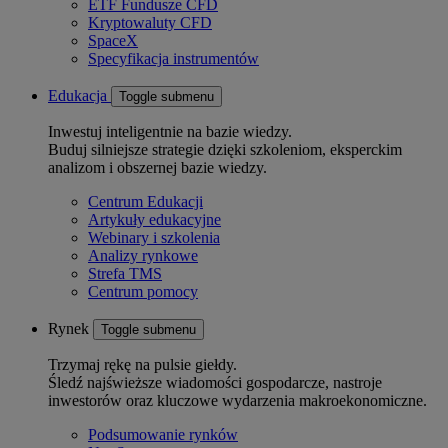
ETF Fundusze CFD
Kryptowaluty CFD
SpaceX
Specyfikacja instrumentów
Edukacja
Toggle submenu
Inwestuj inteligentnie na bazie wiedzy.
Buduj silniejsze strategie dzięki szkoleniom, eksperckim
analizom i obszernej bazie wiedzy.
Centrum Edukacji
Artykuły edukacyjne
Webinary i szkolenia
Analizy rynkowe
Strefa TMS
Centrum pomocy
Rynek
Toggle submenu
Trzymaj rękę na pulsie giełdy.
Śledź najświeższe wiadomości gospodarcze, nastroje
inwestorów oraz kluczowe wydarzenia makroekonomiczne.
Podsumowanie rynków