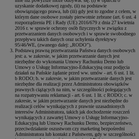
inne niż powyższe może odbywać się: (i) w oparciu o
uzyskanie dodatkowej zgody, (ii) na podstawie
obowiązującego prawa, lub (iii) gdy jest to zgodne z celem, w
którym dane osobowe zostały pierwotnie zebrane (art. 6 ust. 4
rozporządzenia PE i Rady (UE) 2016/679 z dnia 27 kwietnia
2016 r. w sprawie ochrony osób fizycznych w związku z
przetwarzaniem danych osobowych i w sprawie swobodnego
przepływu takich danych oraz uchylenia dyrektywy
95/46/WE, (zwanego dalej: „RODO”).
Podstawą prawną przetwarzania Państwa danych osobowych
jest: a. w zakresie, w jakim przetwarzanie danych jest
niezbędne do wykonania Umowy Rachunku Demo lub
Umowy o Usługę Informacyjno-Edukacyjną oraz podjęcia
działań na Pańskie żądanie przed ww. umów - art. 6 ust. 1 lit.
b RODO; b. w zakresie, w jakim przetwarzanie danych jest
niezbędne dla realizacji przez Administratora obowiązków
prawnych ciążących na nim, w szczególności polegających
na rozpatrywaniu reklamacji - art. 6 ust. 1 lit. c RODO; c. w
zakresie, w jakim przetwarzanie danych jest niezbędne do
realizacji celów wynikających z prawnie uzasadnionych
interesów Administratora, takich jak dochodzenie roszczeń
wynikających z zawartej Umowy o Usługę Informacyjno-
Edukacyjną lub Umowy Rachunku Demo, bezpieczeństwo,
przeciwdziałanie oszustwom czy marketing bezpośredni
Administratora lub kontakt z Państwem, gdy w szczególności