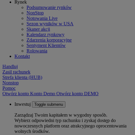
Rynek
Podsumowanie rynków
NonStop
Notowania Live
Sezon wyników w USA
Skaner akcji
Kalendarz rynkowy
Zdarzenia korporacyjne
Sentyment Klientów
Rolowania
Kontakt
Handluj
Zasil rachunek
Strefa klienta (HUB)
Nonstop
Pomoc
Otwórz konto
Konto
Demo
Otwórz konto DEMO
Inwestuj
Toggle submenu
Zarządzaj Twoim kapitałem w wygodny sposób.
Wybierz odpowiedni typ rachunku i zyskaj dostęp do
nowoczesnych platform oraz atrakcyjnego oprocentowania
wolnych środków.