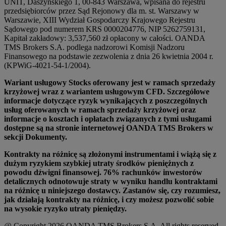
UNIT, Daszyńskiego 1, 00-843 Warszawa, wpisana do rejestru
przedsiębiorców przez Sąd Rejonowy dla m. st. Warszawy w
Warszawie, XIII Wydział Gospodarczy Krajowego Rejestru
Sądowego pod numerem KRS 0000204776, NIP 5262759131,
Kapitał zakładowy: 3,537,560 zł opłacony w całości. OANDA
TMS Brokers S.A. podlega nadzorowi Komisji Nadzoru
Finansowego na podstawie zezwolenia z dnia 26 kwietnia 2004 r.
(KPWiG-4021-54-1/2004).
Wariant usługowy Stocks oferowany jest w ramach sprzedaży
krzyżowej wraz z wariantem usługowym CFD. Szczegółowe
informacje dotyczące ryzyk wynikających z poszczególnych
usług oferowanych w ramach sprzedaży krzyżowej oraz
informacje o kosztach i opłatach związanych z tymi usługami
dostępne są na stronie internetowej OANDA TMS Brokers w
sekcji Dokumenty.
Kontrakty na różnicę są złożonymi instrumentami i wiążą się z
dużym ryzykiem szybkiej utraty środków pieniężnych z
powodu dźwigni finansowej. 76% rachunków inwestorów
detalicznych odnotowuje straty w wyniku handlu kontraktami
na różnicę u niniejszego dostawcy. Zastanów się, czy rozumiesz,
jak działają kontrakty na różnicę, i czy możesz pozwolić sobie
na wysokie ryzyko utraty pieniędzy.
@ Copyright 2026 OANDA TMS Brokers S.A. All rights reserved.