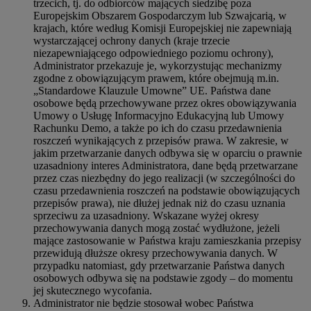
trzecich, tj. do odbiorców mających siedzibę poza
Europejskim Obszarem Gospodarczym lub Szwajcarią, w
krajach, które według Komisji Europejskiej nie zapewniają
wystarczającej ochrony danych (kraje trzecie
niezapewniającego odpowiedniego poziomu ochrony),
Administrator przekazuje je, wykorzystując mechanizmy
zgodne z obowiązującym prawem, które obejmują m.in.
„Standardowe Klauzule Umowne” UE. Państwa dane
osobowe będą przechowywane przez okres obowiązywania
Umowy o Usługę Informacyjno Edukacyjną lub Umowy
Rachunku Demo, a także po ich do czasu przedawnienia
roszczeń wynikających z przepisów prawa. W zakresie, w
jakim przetwarzanie danych odbywa się w oparciu o prawnie
uzasadniony interes Administratora, dane będą przetwarzane
przez czas niezbędny do jego realizacji (w szczególności do
czasu przedawnienia roszczeń na podstawie obowiązujących
przepisów prawa), nie dłużej jednak niż do czasu uznania
sprzeciwu za uzasadniony. Wskazane wyżej okresy
przechowywania danych mogą zostać wydłużone, jeżeli
mające zastosowanie w Państwa kraju zamieszkania przepisy
przewidują dłuższe okresy przechowywania danych. W
przypadku natomiast, gdy przetwarzanie Państwa danych
osobowych odbywa się na podstawie zgody – do momentu
jej skutecznego wycofania.
Administrator nie będzie stosował wobec Państwa