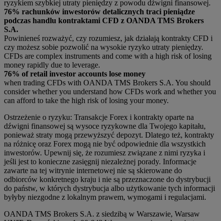
ryzykiem szybkiej utraty pieniędzy z powodu dźwigni finansowej.
76% rachunków inwestorów detalicznych traci pieniądze
podczas handlu kontraktami CFD z OANDA TMS Brokers
S.A.
Powinieneś rozważyć, czy rozumiesz, jak działają kontrakty CFD i
czy możesz sobie pozwolić na wysokie ryzyko utraty pieniędzy.
CFDs are complex instruments and come with a high risk of losing
money rapidly due to leverage.
76% of retail investor accounts lose money
when trading CFDs with OANDA TMS Brokers S.A. You should
consider whether you understand how CFDs work and whether you
can afford to take the high risk of losing your money.
Ostrzeżenie o ryzyku: Transakcje Forex i kontrakty oparte na
dźwigni finansowej są wysoce ryzykowne dla Twojego kapitału,
ponieważ straty mogą przewyższyć depozyt. Dlatego też, kontrakty
na różnicę oraz Forex mogą nie być odpowiednie dla wszystkich
inwestorów. Upewnij się, że rozumiesz związane z nimi ryzyka i
jeśli jest to konieczne zasięgnij niezależnej porady. Informacje
zawarte na tej witrynie internetowej nie są skierowane do
odbiorców konkretnego kraju i nie są przeznaczone do dystrybucji
do państw, w których dystrybucja albo użytkowanie tych informacji
byłyby niezgodne z lokalnym prawem, wymogami i regulacjami.
OANDA TMS Brokers S.A. z siedzibą w Warszawie, Warsaw