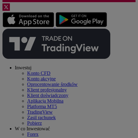
Inwestuj
Konto CFD
Konto akcyjne
Oprocentowanie środków
Klient profesjonalny
Klient doświadczony
Aplikacja Mobilna
Platforma MT5
TradingView
Zasil rachunek
Pobierz
W co Inwestować
Forex