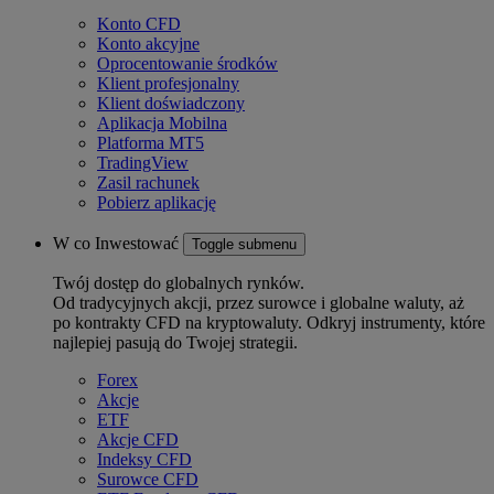
Konto CFD
Konto akcyjne
Oprocentowanie środków
Klient profesjonalny
Klient doświadczony
Aplikacja Mobilna
Platforma MT5
TradingView
Zasil rachunek
Pobierz aplikację
W co Inwestować
Toggle submenu
Twój dostęp do globalnych rynków.
Od tradycyjnych akcji, przez surowce i globalne waluty, aż
po kontrakty CFD na kryptowaluty. Odkryj instrumenty, które
najlepiej pasują do Twojej strategii.
Forex
Akcje
ETF
Akcje CFD
Indeksy CFD
Surowce CFD