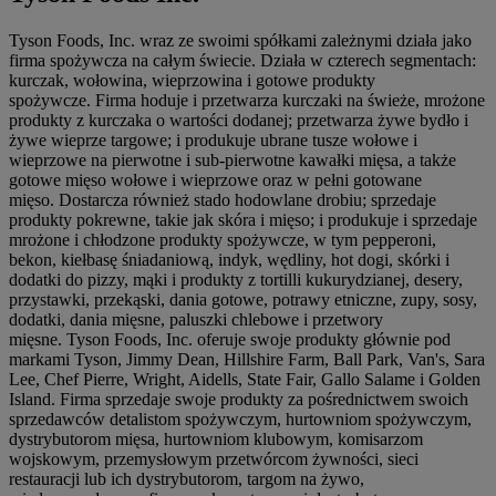
Tyson Foods, Inc. wraz ze swoimi spółkami zależnymi działa jako
firma spożywcza na całym świecie. Działa w czterech segmentach:
kurczak, wołowina, wieprzowina i gotowe produkty
spożywcze. Firma hoduje i przetwarza kurczaki na świeże, mrożone
produkty z kurczaka o wartości dodanej; przetwarza żywe bydło i
żywe wieprze targowe; i produkuje ubrane tusze wołowe i
wieprzowe na pierwotne i sub-pierwotne kawałki mięsa, a także
gotowe mięso wołowe i wieprzowe oraz w pełni gotowane
mięso. Dostarcza również stado hodowlane drobiu; sprzedaje
produkty pokrewne, takie jak skóra i mięso; i produkuje i sprzedaje
mrożone i chłodzone produkty spożywcze, w tym pepperoni,
bekon, kiełbasę śniadaniową, indyk, wędliny, hot dogi, skórki i
dodatki do pizzy, mąki i produkty z tortilli kukurydzianej, desery,
przystawki, przekąski, dania gotowe, potrawy etniczne, zupy, sosy,
dodatki, dania mięsne, paluszki chlebowe i przetwory
mięsne. Tyson Foods, Inc. oferuje swoje produkty głównie pod
markami Tyson, Jimmy Dean, Hillshire Farm, Ball Park, Van's, Sara
Lee, Chef Pierre, Wright, Aidells, State Fair, Gallo Salame i Golden
Island. Firma sprzedaje swoje produkty za pośrednictwem swoich
sprzedawców detalistom spożywczym, hurtowniom spożywczym,
dystrybutorom mięsa, hurtowniom klubowym, komisarzom
wojskowym, przemysłowym przetwórcom żywności, sieci
restauracji lub ich dystrybutorom, targom na żywo,