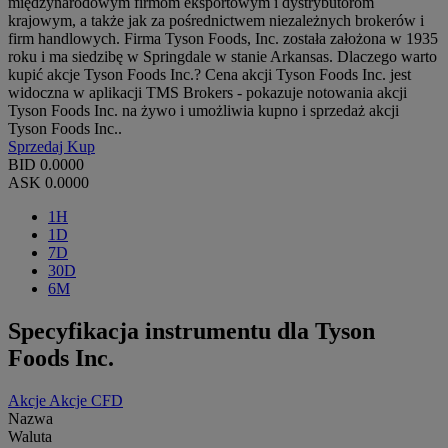
międzynarodowym firmom eksportowym i dystrybutorom
krajowym, a także jak za pośrednictwem niezależnych brokerów i
firm handlowych. Firma Tyson Foods, Inc. została założona w 1935
roku i ma siedzibę w Springdale w stanie Arkansas. Dlaczego warto
kupić akcje Tyson Foods Inc.? Cena akcji Tyson Foods Inc. jest
widoczna w aplikacji TMS Brokers - pokazuje notowania akcji
Tyson Foods Inc. na żywo i umożliwia kupno i sprzedaż akcji
Tyson Foods Inc..
Sprzedaj
Kup
BID
0.0000
ASK
0.0000
1H
1D
7D
30D
6M
Specyfikacja instrumentu dla Tyson
Foods Inc.
Akcje
Akcje CFD
Nazwa
Waluta