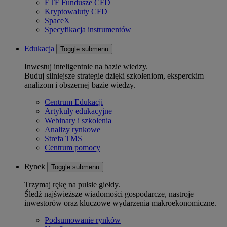
ETF Fundusze CFD
Kryptowaluty CFD
SpaceX
Specyfikacja instrumentów
Edukacja
Toggle submenu
Inwestuj inteligentnie na bazie wiedzy.
Buduj silniejsze strategie dzięki szkoleniom, eksperckim
analizom i obszernej bazie wiedzy.
Centrum Edukacji
Artykuły edukacyjne
Webinary i szkolenia
Analizy rynkowe
Strefa TMS
Centrum pomocy
Rynek
Toggle submenu
Trzymaj rękę na pulsie giełdy.
Śledź najświeższe wiadomości gospodarcze, nastroje
inwestorów oraz kluczowe wydarzenia makroekonomiczne.
Podsumowanie rynków