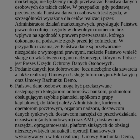
marketingu, nie będziemy mogli przetwarzać Państwa danych
osobowych do takich celów. W przypadku, gdy podstawą
przetwarzania Państwa danych osobowych jest zgoda, w
szczególności wyrażona dla celów realizacji przez
Administratora działań marketingowych, przysługuje Państwu
prawo do cofnięcia zgody w dowolnym momencie bez
wpływu na zgodność z prawem przetwarzania, którego
dokonano na podstawie zgody przed jej cofnięciem. W
przypadku uznania, że Państwa dane są przetwarzane
niezgodnie z wymogami prawnymi, możecie Państwo wnieść
skargę do właściwego organu nadzorczego, którym w Polsce
jest Prezes Urzędu Ochrony Danych Osobowych.
Podanie danych jest dobrowolne, lecz niezbędne dla zawarcia
a także realizacji Umowy o Usługę Informacyjno-Edukacyjną
oraz Umowy Rachunku Demo.
Państwa dane osobowe mogą być przekazywane
następującym kategoriom odbiorców: bankom, podmiotom
obsługującym szybkie płatności, spółkom z grupy
kapitałowej, do której należy Administrator, kurierom,
operatorom pocztowym, organom nadzoru, dostawcom
danych rynkowych, dostawcom narzędzi do przeciwdziałania
oszustwom (antyfraudowym) oraz AML, dostawcom
narzędzi, oprogramowania, platform służących do obsługi
nierzeczywistych transakcji i operacji finansowych
wykonywanych w toku realizacji Umowy Rachunku Demo,