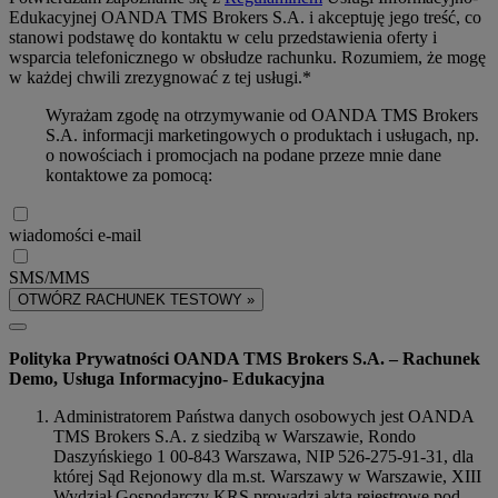
Edukacyjnej OANDA TMS Brokers S.A. i akceptuję jego treść, co
stanowi podstawę do kontaktu w celu przedstawienia oferty i
wsparcia telefonicznego w obsłudze rachunku. Rozumiem, że mogę
w każdej chwili zrezygnować z tej usługi.*
Wyrażam zgodę na otrzymywanie od OANDA TMS Brokers
S.A. informacji marketingowych o produktach i usługach, np.
o nowościach i promocjach na podane przeze mnie dane
kontaktowe za pomocą:
wiadomości e-mail
SMS/MMS
OTWÓRZ RACHUNEK TESTOWY »
Polityka Prywatności OANDA TMS Brokers S.A. – Rachunek
Demo, Usługa Informacyjno- Edukacyjna
Administratorem Państwa danych osobowych jest OANDA
TMS Brokers S.A. z siedzibą w Warszawie, Rondo
Daszyńskiego 1 00-843 Warszawa, NIP 526-275-91-31, dla
której Sąd Rejonowy dla m.st. Warszawy w Warszawie, XIII
Wydział Gospodarczy KRS prowadzi akta rejestrowe pod