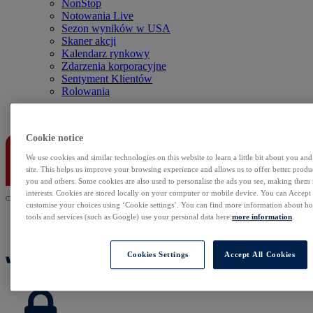
NonStop
Notowania Live
Sezon wyników w USA
Skaner akcji
Kalendarz rynkowy
Zdarzenia korporacyjne
Sentyment Klientów
Rolowania
Kontakt
Cookie notice
We use cookies and similar technologies on this website to learn a little bit about you an
site. This helps us improve your browsing experience and allows us to offer better produc
you and others. Some cookies are also used to personalise the ads you see, making them
interests. Cookies are stored locally on your computer or mobile device. You can Accept o
customise your choices using ‘Cookie settings’. You can find more information about 
tools and services (such as Google) use your personal data here:
more information
.
Cookies Settings
Accept All Cookies