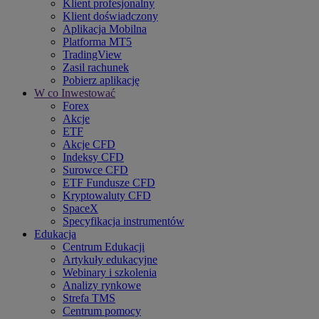
Klient profesjonalny
Klient doświadczony
Aplikacja Mobilna
Platforma MT5
TradingView
Zasil rachunek
Pobierz aplikację
W co Inwestować
Forex
Akcje
ETF
Akcje CFD
Indeksy CFD
Surowce CFD
ETF Fundusze CFD
Kryptowaluty CFD
SpaceX
Specyfikacja instrumentów
Edukacja
Centrum Edukacji
Artykuły edukacyjne
Webinary i szkolenia
Analizy rynkowe
Strefa TMS
Centrum pomocy