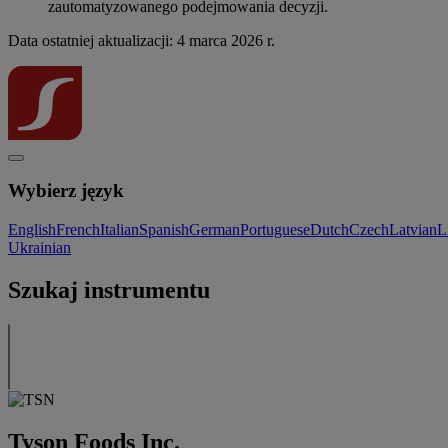
zautomatyzowanego podejmowania decyzji.
Data ostatniej aktualizacji: 4 marca 2026 r.
Wybierz język
English
French
Italian
Spanish
German
Portuguese
Dutch
Czech
Latvian
L
Ukrainian
Szukaj instrumentu
Tyson Foods Inc.