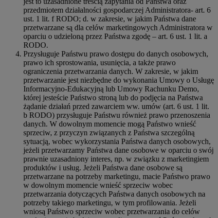
jest to uzasadnione treścią zapytania od Państwa oraz
przedmiotem działalności gospodarczej Administratora- art. 6
ust. 1 lit. f RODO; d. w zakresie, w jakim Państwa dane
przetwarzane są dla celów marketingowych Administratora w
oparciu o udzieloną przez Państwa zgodę – art. 6 ust. 1 lit. a
RODO.
Przysługuje Państwu prawo dostępu do danych osobowych,
prawo ich sprostowania, usunięcia, a także prawo
ograniczenia przetwarzania danych. W zakresie, w jakim
przetwarzanie jest niezbędne do wykonania Umowy o Usługę
Informacyjno-Edukacyjną lub Umowy Rachunku Demo,
której jesteście Państwo stroną lub do podjęcia na Państwa
żądanie działań przed zawarciem ww. umów (art. 6 ust. 1 lit.
b RODO) przysługuje Państwu również prawo przenoszenia
danych. W dowolnym momencie mogą Państwo wnieść
sprzeciw, z przyczyn związanych z Państwa szczególną
sytuacją, wobec wykorzystania Państwa danych osobowych,
jeżeli przetwarzamy Państwa dane osobowe w oparciu o swój
prawnie uzasadniony interes, np. w związku z marketingiem
produktów i usług. Jeżeli Państwa dane osobowe są
przetwarzane na potrzeby marketingu, macie Państwo prawo
w dowolnym momencie wnieść sprzeciw wobec
przetwarzania dotyczących Państwa danych osobowych na
potrzeby takiego marketingu, w tym profilowania. Jeżeli
wniosą Państwo sprzeciw wobec przetwarzania do celów