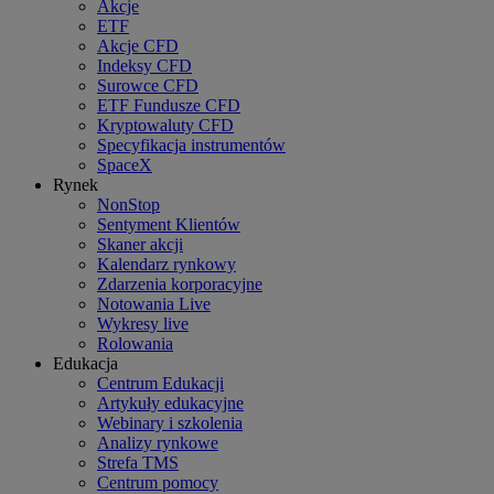
Akcje
ETF
Akcje CFD
Indeksy CFD
Surowce CFD
ETF Fundusze CFD
Kryptowaluty CFD
Specyfikacja instrumentów
SpaceX
Rynek
NonStop
Sentyment Klientów
Skaner akcji
Kalendarz rynkowy
Zdarzenia korporacyjne
Notowania Live
Wykresy live
Rolowania
Edukacja
Centrum Edukacji
Artykuły edukacyjne
Webinary i szkolenia
Analizy rynkowe
Strefa TMS
Centrum pomocy