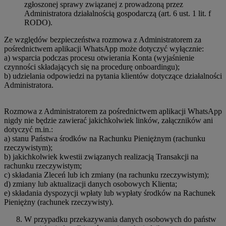
zgłoszonej sprawy związanej z prowadzoną przez
Administratora działalnością gospodarczą (art. 6 ust. 1 lit. f
RODO).
Ze względów bezpieczeństwa rozmowa z Administratorem za
pośrednictwem aplikacji WhatsApp może dotyczyć wyłącznie:
a) wsparcia podczas procesu otwierania Konta (wyjaśnienie
czynności składających się na procedurę onboardingu);
b) udzielania odpowiedzi na pytania klientów dotyczące działalności
Administratora.
Rozmowa z Administratorem za pośrednictwem aplikacji WhatsApp
nigdy nie będzie zawierać jakichkolwiek linków, załączników ani
dotyczyć m.in.:
a) stanu Państwa środków na Rachunku Pieniężnym (rachunku
rzeczywistym);
b) jakichkolwiek kwestii związanych realizacją Transakcji na
rachunku rzeczywistym;
c) składania Zleceń lub ich zmiany (na rachunku rzeczywistym);
d) zmiany lub aktualizacji danych osobowych Klienta;
e) składania dyspozycji wpłaty lub wypłaty środków na Rachunek
Pieniężny (rachunek rzeczywisty).
W przypadku przekazywania danych osobowych do państw