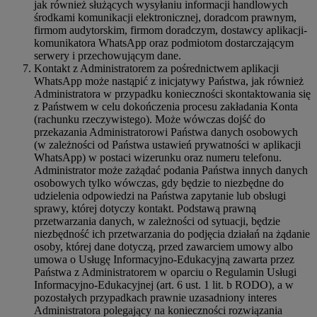
jak również służących wysyłaniu informacji handlowych
środkami komunikacji elektronicznej, doradcom prawnym,
firmom audytorskim, firmom doradczym, dostawcy aplikacji-
komunikatora WhatsApp oraz podmiotom dostarczającym
serwery i przechowującym dane.
Kontakt z Administratorem za pośrednictwem aplikacji
WhatsApp może nastąpić z inicjatywy Państwa, jak również
Administratora w przypadku konieczności skontaktowania się
z Państwem w celu dokończenia procesu zakładania Konta
(rachunku rzeczywistego). Może wówczas dojść do
przekazania Administratorowi Państwa danych osobowych
(w zależności od Państwa ustawień prywatności w aplikacji
WhatsApp) w postaci wizerunku oraz numeru telefonu.
Administrator może zażądać podania Państwa innych danych
osobowych tylko wówczas, gdy będzie to niezbędne do
udzielenia odpowiedzi na Państwa zapytanie lub obsługi
sprawy, której dotyczy kontakt. Podstawą prawną
przetwarzania danych, w zależności od sytuacji, będzie
niezbędność ich przetwarzania do podjęcia działań na żądanie
osoby, której dane dotyczą, przed zawarciem umowy albo
umowa o Usługę Informacyjno-Edukacyjną zawarta przez
Państwa z Administratorem w oparciu o Regulamin Usługi
Informacyjno-Edukacyjnej (art. 6 ust. 1 lit. b RODO), a w
pozostałych przypadkach prawnie uzasadniony interes
Administratora polegający na konieczności rozwiązania