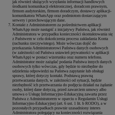
jak również służących wysyłaniu informacji handlowych
środkami komunikacji elektronicznej, doradcom prawnym,
firmom audytorskim, firmom doradczym, dostawcy aplikacji-
komunikatora WhatsApp oraz podmiotom dostarczającym
serwery i przechowującym dane.
Kontakt z Administratorem za pośrednictwem aplikacji
WhatsApp może nastąpić z inicjatywy Państwa, jak również
Administratora w przypadku konieczności skontaktowania się
z Państwem w celu dokończenia procesu zakładania Konta
(rachunku rzeczywistego). Może wówczas dojść do
przekazania Administratorowi Państwa danych osobowych
(w zależności od Państwa ustawień prywatności w aplikacji
WhatsApp) w postaci wizerunku oraz numeru telefonu.
Administrator może zażądać podania Państwa innych danych
osobowych tylko wówczas, gdy będzie to niezbędne do
udzielenia odpowiedzi na Państwa zapytanie lub obsługi
sprawy, której dotyczy kontakt. Podstawą prawną
przetwarzania danych, w zależności od sytuacji, będzie
niezbędność ich przetwarzania do podjęcia działań na żądanie
osoby, której dane dotyczą, przed zawarciem umowy albo
umowa o Usługę Informacyjno-Edukacyjną zawarta przez
Państwa z Administratorem w oparciu o Regulamin Usługi
Informacyjno-Edukacyjnej (art. 6 ust. 1 lit. b RODO), a w
pozostałych przypadkach prawnie uzasadniony interes
Administratora polegający na konieczności rozwiązania