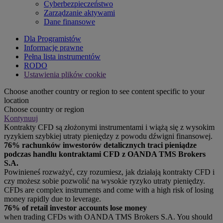
Cyberbezpieczeństwo
Zarządzanie aktywami
Dane finansowe
Dla Programistów
Informacje prawne
Pełna lista instrumentów
RODO
Ustawienia plików cookie
Choose another country or region to see content specific to your
location
Choose country or region
Kontynuuj
Kontrakty CFD są złożonymi instrumentami i wiążą się z wysokim
ryzykiem szybkiej utraty pieniędzy z powodu dźwigni finansowej.
76% rachunków inwestorów detalicznych traci pieniądze
podczas handlu kontraktami CFD z OANDA TMS Brokers
S.A.
Powinieneś rozważyć, czy rozumiesz, jak działają kontrakty CFD i
czy możesz sobie pozwolić na wysokie ryzyko utraty pieniędzy.
CFDs are complex instruments and come with a high risk of losing
money rapidly due to leverage.
76% of retail investor accounts lose money
when trading CFDs with OANDA TMS Brokers S.A. You should