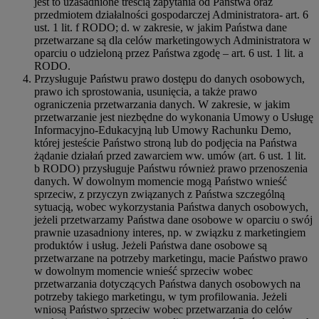
jest to uzasadnione treścią zapytania od Państwa oraz
przedmiotem działalności gospodarczej Administratora- art. 6
ust. 1 lit. f RODO; d. w zakresie, w jakim Państwa dane
przetwarzane są dla celów marketingowych Administratora w
oparciu o udzieloną przez Państwa zgodę – art. 6 ust. 1 lit. a
RODO.
Przysługuje Państwu prawo dostępu do danych osobowych,
prawo ich sprostowania, usunięcia, a także prawo
ograniczenia przetwarzania danych. W zakresie, w jakim
przetwarzanie jest niezbędne do wykonania Umowy o Usługę
Informacyjno-Edukacyjną lub Umowy Rachunku Demo,
której jesteście Państwo stroną lub do podjęcia na Państwa
żądanie działań przed zawarciem ww. umów (art. 6 ust. 1 lit.
b RODO) przysługuje Państwu również prawo przenoszenia
danych. W dowolnym momencie mogą Państwo wnieść
sprzeciw, z przyczyn związanych z Państwa szczególną
sytuacją, wobec wykorzystania Państwa danych osobowych,
jeżeli przetwarzamy Państwa dane osobowe w oparciu o swój
prawnie uzasadniony interes, np. w związku z marketingiem
produktów i usług. Jeżeli Państwa dane osobowe są
przetwarzane na potrzeby marketingu, macie Państwo prawo
w dowolnym momencie wnieść sprzeciw wobec
przetwarzania dotyczących Państwa danych osobowych na
potrzeby takiego marketingu, w tym profilowania. Jeżeli
wniosą Państwo sprzeciw wobec przetwarzania do celów