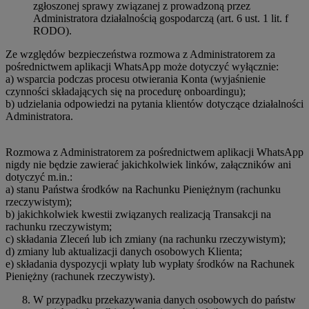
zgłoszonej sprawy związanej z prowadzoną przez
Administratora działalnością gospodarczą (art. 6 ust. 1 lit. f
RODO).
Ze względów bezpieczeństwa rozmowa z Administratorem za
pośrednictwem aplikacji WhatsApp może dotyczyć wyłącznie:
a) wsparcia podczas procesu otwierania Konta (wyjaśnienie
czynności składających się na procedurę onboardingu);
b) udzielania odpowiedzi na pytania klientów dotyczące działalności
Administratora.
Rozmowa z Administratorem za pośrednictwem aplikacji WhatsApp
nigdy nie będzie zawierać jakichkolwiek linków, załączników ani
dotyczyć m.in.:
a) stanu Państwa środków na Rachunku Pieniężnym (rachunku
rzeczywistym);
b) jakichkolwiek kwestii związanych realizacją Transakcji na
rachunku rzeczywistym;
c) składania Zleceń lub ich zmiany (na rachunku rzeczywistym);
d) zmiany lub aktualizacji danych osobowych Klienta;
e) składania dyspozycji wpłaty lub wypłaty środków na Rachunek
Pieniężny (rachunek rzeczywisty).
W przypadku przekazywania danych osobowych do państw