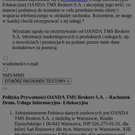
Edukacyjnej OANDA TMS Brokers S.A. i akceptuję jego treść, co
stanowi podstawę do kontaktu w celu przedstawienia oferty i
wsparcia telefonicznego w obsłudze rachunku. Rozumiem, że mogę
w każdej chwili zrezygnować z tej usługi.*
Wyrażam zgodę na otrzymywanie od OANDA TMS Brokers
S.A. informacji marketingowych o produktach i usługach, np.
o nowościach i promocjach na podane przeze mnie dane
kontaktowe za pomocą:
wiadomości e-mail
SMS/MMS
OTWÓRZ RACHUNEK TESTOWY »
Polityka Prywatności OANDA TMS Brokers S.A. – Rachunek
Demo, Usługa Informacyjno- Edukacyjna
Administratorem Państwa danych osobowych jest OANDA
TMS Brokers S.A. z siedzibą w Warszawie, Rondo
Daszyńskiego 1 00-843 Warszawa, NIP 526-275-91-31, dla
której Sąd Rejonowy dla m.st. Warszawy w Warszawie, XIII
Wydział Gospodarczy KRS prowadzi akta rejestrowe pod