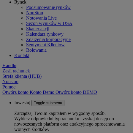
Rynek
Podsumowanie rynków
NonStop
Notowania Live
Sezon wyników w USA
Skaner akcji
Kalendarz rynkowy
Zdarzenia korporacyjne
Sentyment Klientów
Rolowania
Kontakt
Handluj
Zasil rachunek
Strefa klienta (HUB)
Nonstop
Pomoc
Otwórz konto
Konto
Demo
Otwórz konto DEMO
Inwestuj
Toggle submenu
Zarządzaj Twoim kapitałem w wygodny sposób.
Wybierz odpowiedni typ rachunku i zyskaj dostęp do
nowoczesnych platform oraz atrakcyjnego oprocentowania
wolnych środków.