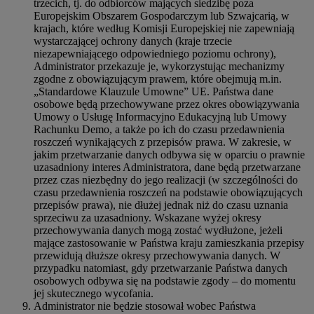
trzecich, tj. do odbiorców mających siedzibę poza
Europejskim Obszarem Gospodarczym lub Szwajcarią, w
krajach, które według Komisji Europejskiej nie zapewniają
wystarczającej ochrony danych (kraje trzecie
niezapewniającego odpowiedniego poziomu ochrony),
Administrator przekazuje je, wykorzystując mechanizmy
zgodne z obowiązującym prawem, które obejmują m.in.
„Standardowe Klauzule Umowne” UE. Państwa dane
osobowe będą przechowywane przez okres obowiązywania
Umowy o Usługę Informacyjno Edukacyjną lub Umowy
Rachunku Demo, a także po ich do czasu przedawnienia
roszczeń wynikających z przepisów prawa. W zakresie, w
jakim przetwarzanie danych odbywa się w oparciu o prawnie
uzasadniony interes Administratora, dane będą przetwarzane
przez czas niezbędny do jego realizacji (w szczególności do
czasu przedawnienia roszczeń na podstawie obowiązujących
przepisów prawa), nie dłużej jednak niż do czasu uznania
sprzeciwu za uzasadniony. Wskazane wyżej okresy
przechowywania danych mogą zostać wydłużone, jeżeli
mające zastosowanie w Państwa kraju zamieszkania przepisy
przewidują dłuższe okresy przechowywania danych. W
przypadku natomiast, gdy przetwarzanie Państwa danych
osobowych odbywa się na podstawie zgody – do momentu
jej skutecznego wycofania.
Administrator nie będzie stosował wobec Państwa