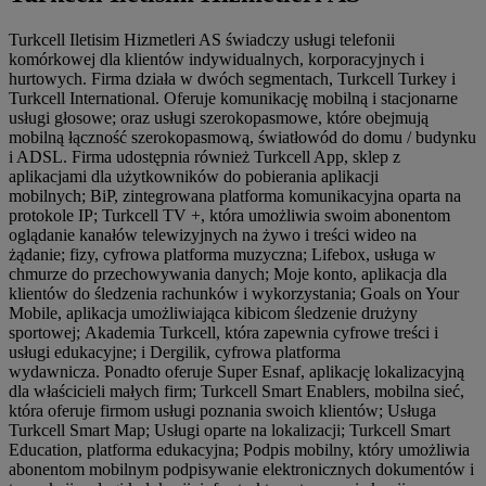
Turkcell Iletisim Hizmetleri AS świadczy usługi telefonii
komórkowej dla klientów indywidualnych, korporacyjnych i
hurtowych. Firma działa w dwóch segmentach, Turkcell Turkey i
Turkcell International. Oferuje komunikację mobilną i stacjonarne
usługi głosowe; oraz usługi szerokopasmowe, które obejmują
mobilną łączność szerokopasmową, światłowód do domu / budynku
i ADSL. Firma udostępnia również Turkcell App, sklep z
aplikacjami dla użytkowników do pobierania aplikacji
mobilnych; BiP, zintegrowana platforma komunikacyjna oparta na
protokole IP; Turkcell TV +, która umożliwia swoim abonentom
oglądanie kanałów telewizyjnych na żywo i treści wideo na
żądanie; fizy, cyfrowa platforma muzyczna; Lifebox, usługa w
chmurze do przechowywania danych; Moje konto, aplikacja dla
klientów do śledzenia rachunków i wykorzystania; Goals on Your
Mobile, aplikacja umożliwiająca kibicom śledzenie drużyny
sportowej; Akademia Turkcell, która zapewnia cyfrowe treści i
usługi edukacyjne; i Dergilik, cyfrowa platforma
wydawnicza. Ponadto oferuje Super Esnaf, aplikację lokalizacyjną
dla właścicieli małych firm; Turkcell Smart Enablers, mobilna sieć,
która oferuje firmom usługi poznania swoich klientów; Usługa
Turkcell Smart Map; Usługi oparte na lokalizacji; Turkcell Smart
Education, platforma edukacyjna; Podpis mobilny, który umożliwia
abonentom mobilnym podpisywanie elektronicznych dokumentów i