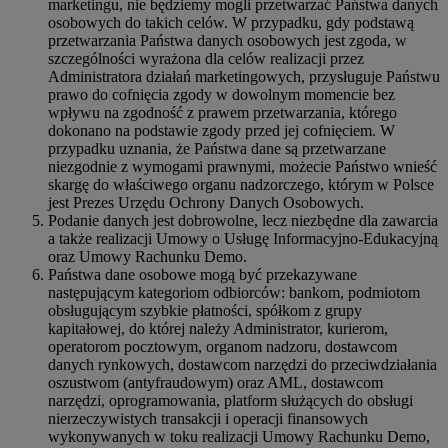
marketingu, nie będziemy mogli przetwarzać Państwa danych
osobowych do takich celów. W przypadku, gdy podstawą
przetwarzania Państwa danych osobowych jest zgoda, w
szczególności wyrażona dla celów realizacji przez
Administratora działań marketingowych, przysługuje Państwu
prawo do cofnięcia zgody w dowolnym momencie bez
wpływu na zgodność z prawem przetwarzania, którego
dokonano na podstawie zgody przed jej cofnięciem. W
przypadku uznania, że Państwa dane są przetwarzane
niezgodnie z wymogami prawnymi, możecie Państwo wnieść
skargę do właściwego organu nadzorczego, którym w Polsce
jest Prezes Urzędu Ochrony Danych Osobowych.
Podanie danych jest dobrowolne, lecz niezbędne dla zawarcia
a także realizacji Umowy o Usługę Informacyjno-Edukacyjną
oraz Umowy Rachunku Demo.
Państwa dane osobowe mogą być przekazywane
następującym kategoriom odbiorców: bankom, podmiotom
obsługującym szybkie płatności, spółkom z grupy
kapitałowej, do której należy Administrator, kurierom,
operatorom pocztowym, organom nadzoru, dostawcom
danych rynkowych, dostawcom narzędzi do przeciwdziałania
oszustwom (antyfraudowym) oraz AML, dostawcom
narzędzi, oprogramowania, platform służących do obsługi
nierzeczywistych transakcji i operacji finansowych
wykonywanych w toku realizacji Umowy Rachunku Demo,