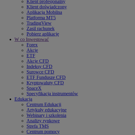
Klient profesjonalny
Klient doświadczony
Aplikacja Mobilna
Platforma MT5
TradingView
Zasil rachunek
Pobierz aplikację
W co Inwestować
Forex
Akcje
ETF
Akcje CFD
Indeksy CFD
Surowce CFD
ETF Fundusze CFD
Kryptowaluty CFD
SpaceX
Specyfikacja instrumentów
Edukacja
Centrum Edukacji
Artykuły edukacyjne
Webinary i szkolenia
Analizy rynkowe
Strefa TMS
Centrum pomocy