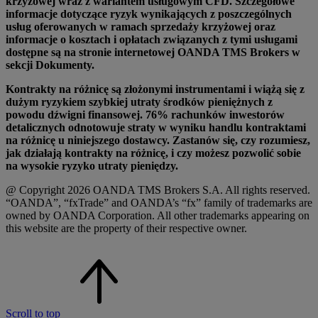
krzyżowej wraz z wariantem usługowym CFD. Szczegółowe
informacje dotyczące ryzyk wynikających z poszczególnych
usług oferowanych w ramach sprzedaży krzyżowej oraz
informacje o kosztach i opłatach związanych z tymi usługami
dostępne są na stronie internetowej OANDA TMS Brokers w
sekcji Dokumenty.
Kontrakty na różnicę są złożonymi instrumentami i wiążą się z
dużym ryzykiem szybkiej utraty środków pieniężnych z
powodu dźwigni finansowej. 76% rachunków inwestorów
detalicznych odnotowuje straty w wyniku handlu kontraktami
na różnicę u niniejszego dostawcy. Zastanów się, czy rozumiesz,
jak działają kontrakty na różnicę, i czy możesz pozwolić sobie
na wysokie ryzyko utraty pieniędzy.
@ Copyright 2026 OANDA TMS Brokers S.A. All rights reserved.
“OANDA”, “fxTrade” and OANDA’s “fx” family of trademarks are
owned by OANDA Corporation. All other trademarks appearing on
this website are the property of their respective owner.
Scroll to top