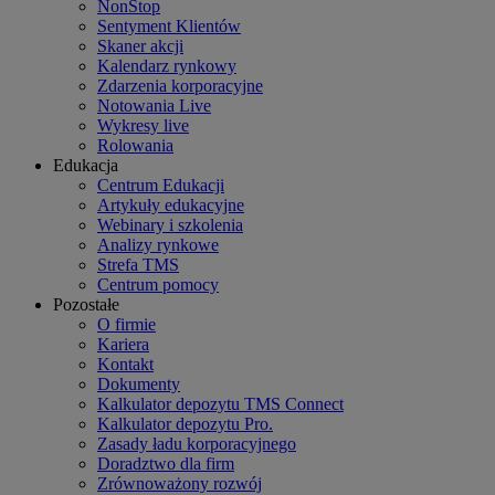
NonStop
Sentyment Klientów
Skaner akcji
Kalendarz rynkowy
Zdarzenia korporacyjne
Notowania Live
Wykresy live
Rolowania
Edukacja
Centrum Edukacji
Artykuły edukacyjne
Webinary i szkolenia
Analizy rynkowe
Strefa TMS
Centrum pomocy
Pozostałe
O firmie
Kariera
Kontakt
Dokumenty
Kalkulator depozytu TMS Connect
Kalkulator depozytu Pro.
Zasady ładu korporacyjnego
Doradztwo dla firm
Zrównoważony rozwój