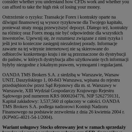
consider whether you understand how CFDs work and whether you
can afford to take the high risk of losing your money.
Ostrzeżenie o ryzyku: Transakcje Forex i kontrakty oparte na
dźwigni finansowej są wysoce ryzykowne dla Twojego kapitału,
ponieważ straty mogą przewyższyć depozyt. Dlatego też, kontrakty
na różnicę oraz Forex mogą nie być odpowiednie dla wszystkich
inwestorów. Upewnij się, że rozumiesz związane z nimi ryzyka i
jeśli jest to konieczne zasięgnij niezależnej porady. Informacje
zawarte na tej witrynie internetowej nie są skierowane do
odbiorców konkretnego kraju i nie są przeznaczone do dystrybucji
do państw, w których dystrybucja albo użytkowanie tych informacji
byłyby niezgodne z lokalnym prawem, wymogami i regulacjami.
OANDA TMS Brokers S.A. z siedzibą w Warszawie, Warsaw
UNIT, Daszyńskiego 1, 00-843 Warszawa, wpisana do rejestru
przedsiębiorców przez Sąd Rejonowy dla m. st. Warszawy w
Warszawie, XIII Wydział Gospodarczy Krajowego Rejestru
Sądowego pod numerem KRS 0000204776, NIP 5262759131,
Kapitał zakładowy: 3,537,560 zł opłacony w całości. OANDA
TMS Brokers S.A. podlega nadzorowi Komisji Nadzoru
Finansowego na podstawie zezwolenia z dnia 26 kwietnia 2004 r.
(KPWiG-4021-54-1/2004).
Wariant usługowy Stocks oferowany jest w ramach sprzedaży