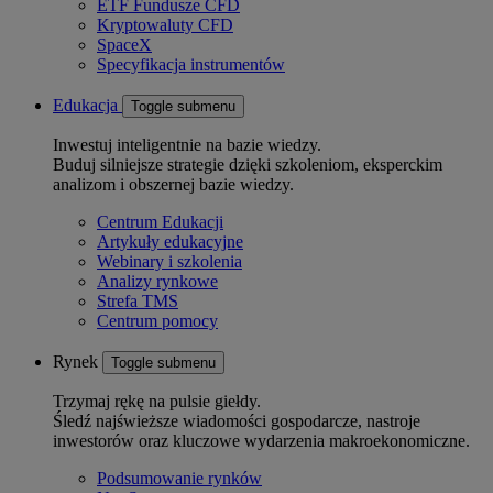
ETF Fundusze CFD
Kryptowaluty CFD
SpaceX
Specyfikacja instrumentów
Edukacja
Toggle submenu
Inwestuj inteligentnie na bazie wiedzy.
Buduj silniejsze strategie dzięki szkoleniom, eksperckim
analizom i obszernej bazie wiedzy.
Centrum Edukacji
Artykuły edukacyjne
Webinary i szkolenia
Analizy rynkowe
Strefa TMS
Centrum pomocy
Rynek
Toggle submenu
Trzymaj rękę na pulsie giełdy.
Śledź najświeższe wiadomości gospodarcze, nastroje
inwestorów oraz kluczowe wydarzenia makroekonomiczne.
Podsumowanie rynków