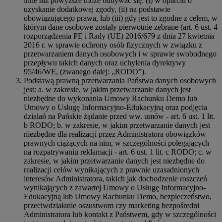
inne niż powyższe może odbywać się: (i) w oparciu o
uzyskanie dodatkowej zgody, (ii) na podstawie
obowiązującego prawa, lub (iii) gdy jest to zgodne z celem, w
którym dane osobowe zostały pierwotnie zebrane (art. 6 ust. 4
rozporządzenia PE i Rady (UE) 2016/679 z dnia 27 kwietnia
2016 r. w sprawie ochrony osób fizycznych w związku z
przetwarzaniem danych osobowych i w sprawie swobodnego
przepływu takich danych oraz uchylenia dyrektywy
95/46/WE, (zwanego dalej: „RODO”).
Podstawą prawną przetwarzania Państwa danych osobowych
jest: a. w zakresie, w jakim przetwarzanie danych jest
niezbędne do wykonania Umowy Rachunku Demo lub
Umowy o Usługę Informacyjno-Edukacyjną oraz podjęcia
działań na Pańskie żądanie przed ww. umów - art. 6 ust. 1 lit.
b RODO; b. w zakresie, w jakim przetwarzanie danych jest
niezbędne dla realizacji przez Administratora obowiązków
prawnych ciążących na nim, w szczególności polegających
na rozpatrywaniu reklamacji - art. 6 ust. 1 lit. c RODO; c. w
zakresie, w jakim przetwarzanie danych jest niezbędne do
realizacji celów wynikających z prawnie uzasadnionych
interesów Administratora, takich jak dochodzenie roszczeń
wynikających z zawartej Umowy o Usługę Informacyjno-
Edukacyjną lub Umowy Rachunku Demo, bezpieczeństwo,
przeciwdziałanie oszustwom czy marketing bezpośredni
Administratora lub kontakt z Państwem, gdy w szczególności