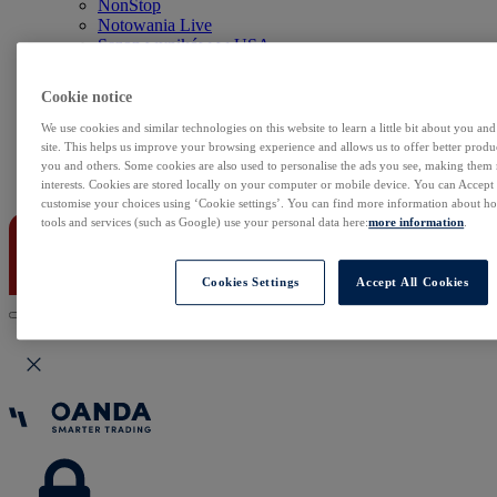
NonStop
Notowania Live
Sezon wyników w USA
Skaner akcji
Kalendarz rynkowy
Cookie notice
Zdarzenia korporacyjne
Sentyment Klientów
We use cookies and similar technologies on this website to learn a little bit about you an
Rolowania
site. This helps us improve your browsing experience and allows us to offer better produc
you and others. Some cookies are also used to personalise the ads you see, making them
Kontakt
interests. Cookies are stored locally on your computer or mobile device. You can Accept o
customise your choices using ‘Cookie settings’. You can find more information about 
tools and services (such as Google) use your personal data here:
more information
.
Cookies Settings
Accept All Cookies