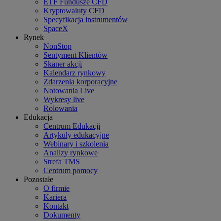
ETF Fundusze CFD
Kryptowaluty CFD
Specyfikacja instrumentów
SpaceX
Rynek
NonStop
Sentyment Klientów
Skaner akcji
Kalendarz rynkowy
Zdarzenia korporacyjne
Notowania Live
Wykresy live
Rolowania
Edukacja
Centrum Edukacji
Artykuły edukacyjne
Webinary i szkolenia
Analizy rynkowe
Strefa TMS
Centrum pomocy
Pozostałe
O firmie
Kariera
Kontakt
Dokumenty