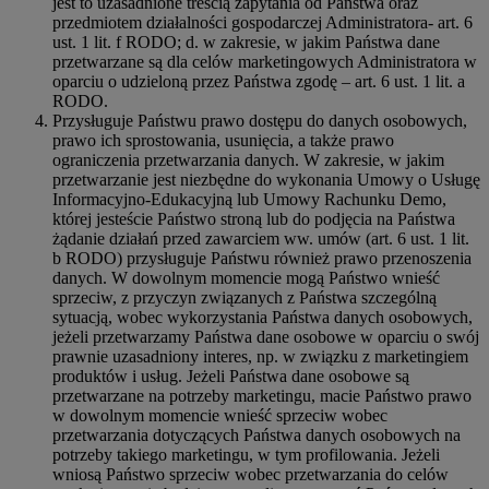
jest to uzasadnione treścią zapytania od Państwa oraz
przedmiotem działalności gospodarczej Administratora- art. 6
ust. 1 lit. f RODO; d. w zakresie, w jakim Państwa dane
przetwarzane są dla celów marketingowych Administratora w
oparciu o udzieloną przez Państwa zgodę – art. 6 ust. 1 lit. a
RODO.
Przysługuje Państwu prawo dostępu do danych osobowych,
prawo ich sprostowania, usunięcia, a także prawo
ograniczenia przetwarzania danych. W zakresie, w jakim
przetwarzanie jest niezbędne do wykonania Umowy o Usługę
Informacyjno-Edukacyjną lub Umowy Rachunku Demo,
której jesteście Państwo stroną lub do podjęcia na Państwa
żądanie działań przed zawarciem ww. umów (art. 6 ust. 1 lit.
b RODO) przysługuje Państwu również prawo przenoszenia
danych. W dowolnym momencie mogą Państwo wnieść
sprzeciw, z przyczyn związanych z Państwa szczególną
sytuacją, wobec wykorzystania Państwa danych osobowych,
jeżeli przetwarzamy Państwa dane osobowe w oparciu o swój
prawnie uzasadniony interes, np. w związku z marketingiem
produktów i usług. Jeżeli Państwa dane osobowe są
przetwarzane na potrzeby marketingu, macie Państwo prawo
w dowolnym momencie wnieść sprzeciw wobec
przetwarzania dotyczących Państwa danych osobowych na
potrzeby takiego marketingu, w tym profilowania. Jeżeli
wniosą Państwo sprzeciw wobec przetwarzania do celów