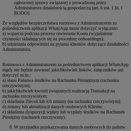
zgłoszonej sprawy związanej z prowadzoną przez
Administratora działalnością gospodarczą (art. 6 ust. 1 lit. f
RODO).
Ze względów bezpieczeństwa rozmowa z Administratorem za
pośrednictwem aplikacji WhatsApp może dotyczyć wyłącznie:
a) wsparcia podczas procesu otwierania Konta (wyjaśnienie
czynności składających się na procedurę onboardingu);
b) udzielania odpowiedzi na pytania klientów dotyczące działalności
Administratora.
Rozmowa z Administratorem za pośrednictwem aplikacji WhatsApp
nigdy nie będzie zawierać jakichkolwiek linków, załączników ani
dotyczyć m.in.:
a) stanu Państwa środków na Rachunku Pieniężnym (rachunku
rzeczywistym);
b) jakichkolwiek kwestii związanych realizacją Transakcji na
rachunku rzeczywistym;
c) składania Zleceń lub ich zmiany (na rachunku rzeczywistym);
d) zmiany lub aktualizacji danych osobowych Klienta;
e) składania dyspozycji wpłaty lub wypłaty środków na Rachunek
Pieniężny (rachunek rzeczywisty).
W przypadku przekazywania danych osobowych do państw