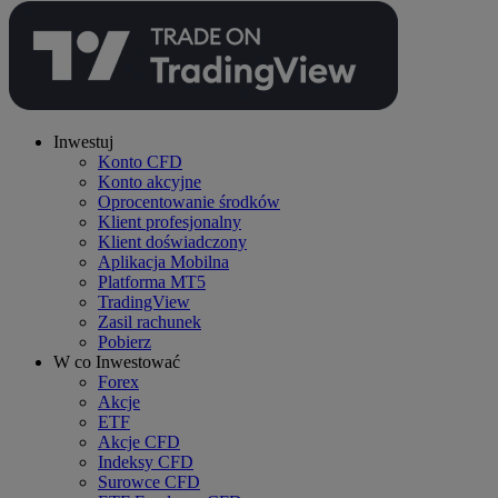
Inwestuj
Konto CFD
Konto akcyjne
Oprocentowanie środków
Klient profesjonalny
Klient doświadczony
Aplikacja Mobilna
Platforma MT5
TradingView
Zasil rachunek
Pobierz
W co Inwestować
Forex
Akcje
ETF
Akcje CFD
Indeksy CFD
Surowce CFD