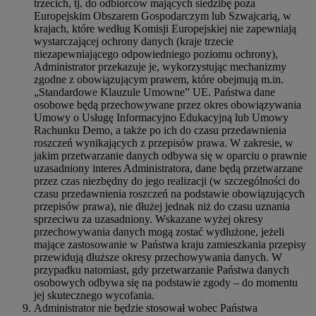
trzecich, tj. do odbiorców mających siedzibę poza
Europejskim Obszarem Gospodarczym lub Szwajcarią, w
krajach, które według Komisji Europejskiej nie zapewniają
wystarczającej ochrony danych (kraje trzecie
niezapewniającego odpowiedniego poziomu ochrony),
Administrator przekazuje je, wykorzystując mechanizmy
zgodne z obowiązującym prawem, które obejmują m.in.
„Standardowe Klauzule Umowne” UE. Państwa dane
osobowe będą przechowywane przez okres obowiązywania
Umowy o Usługę Informacyjno Edukacyjną lub Umowy
Rachunku Demo, a także po ich do czasu przedawnienia
roszczeń wynikających z przepisów prawa. W zakresie, w
jakim przetwarzanie danych odbywa się w oparciu o prawnie
uzasadniony interes Administratora, dane będą przetwarzane
przez czas niezbędny do jego realizacji (w szczególności do
czasu przedawnienia roszczeń na podstawie obowiązujących
przepisów prawa), nie dłużej jednak niż do czasu uznania
sprzeciwu za uzasadniony. Wskazane wyżej okresy
przechowywania danych mogą zostać wydłużone, jeżeli
mające zastosowanie w Państwa kraju zamieszkania przepisy
przewidują dłuższe okresy przechowywania danych. W
przypadku natomiast, gdy przetwarzanie Państwa danych
osobowych odbywa się na podstawie zgody – do momentu
jej skutecznego wycofania.
Administrator nie będzie stosował wobec Państwa