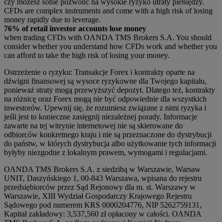
czy możesz sobie pozwolić na wysokie ryzyko utraty pieniędzy.
CFDs are complex instruments and come with a high risk of losing
money rapidly due to leverage.
76% of retail investor accounts lose money
when trading CFDs with OANDA TMS Brokers S.A. You should
consider whether you understand how CFDs work and whether you
can afford to take the high risk of losing your money.
Ostrzeżenie o ryzyku: Transakcje Forex i kontrakty oparte na
dźwigni finansowej są wysoce ryzykowne dla Twojego kapitału,
ponieważ straty mogą przewyższyć depozyt. Dlatego też, kontrakty
na różnicę oraz Forex mogą nie być odpowiednie dla wszystkich
inwestorów. Upewnij się, że rozumiesz związane z nimi ryzyka i
jeśli jest to konieczne zasięgnij niezależnej porady. Informacje
zawarte na tej witrynie internetowej nie są skierowane do
odbiorców konkretnego kraju i nie są przeznaczone do dystrybucji
do państw, w których dystrybucja albo użytkowanie tych informacji
byłyby niezgodne z lokalnym prawem, wymogami i regulacjami.
OANDA TMS Brokers S.A. z siedzibą w Warszawie, Warsaw
UNIT, Daszyńskiego 1, 00-843 Warszawa, wpisana do rejestru
przedsiębiorców przez Sąd Rejonowy dla m. st. Warszawy w
Warszawie, XIII Wydział Gospodarczy Krajowego Rejestru
Sądowego pod numerem KRS 0000204776, NIP 5262759131,
Kapitał zakładowy: 3,537,560 zł opłacony w całości. OANDA