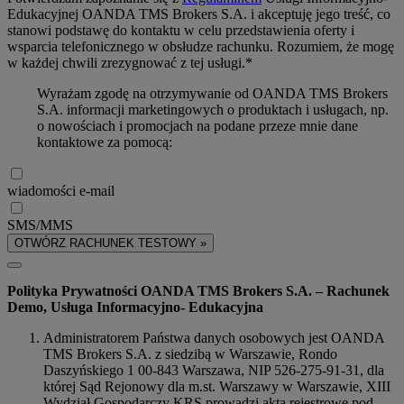
Edukacyjnej OANDA TMS Brokers S.A. i akceptuję jego treść, co
stanowi podstawę do kontaktu w celu przedstawienia oferty i
wsparcia telefonicznego w obsłudze rachunku. Rozumiem, że mogę
w każdej chwili zrezygnować z tej usługi.*
Wyrażam zgodę na otrzymywanie od OANDA TMS Brokers
S.A. informacji marketingowych o produktach i usługach, np.
o nowościach i promocjach na podane przeze mnie dane
kontaktowe za pomocą:
wiadomości e-mail
SMS/MMS
OTWÓRZ RACHUNEK TESTOWY »
Polityka Prywatności OANDA TMS Brokers S.A. – Rachunek
Demo, Usługa Informacyjno- Edukacyjna
Administratorem Państwa danych osobowych jest OANDA
TMS Brokers S.A. z siedzibą w Warszawie, Rondo
Daszyńskiego 1 00-843 Warszawa, NIP 526-275-91-31, dla
której Sąd Rejonowy dla m.st. Warszawy w Warszawie, XIII
Wydział Gospodarczy KRS prowadzi akta rejestrowe pod