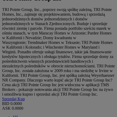
TRI Pointe Group, Inc., poprzez swoją spółkę zależną, TRI Pointe
Homes, Inc., zajmuje się projektowaniem, budową i sprzedażą
jednorodzinnych domów jednorodzinnych i domów
jednorodzinnych w Stanach Zjednoczonych. Buduje i sprzedaje
również ziemię i parcele. Firma posiada portfolio sześciu marek w
ośmiu stanach, w tym Maracay Homes w Arizonie; Pardee Homes
w Kalifornii i Nevadzie; Domy kwadrantu w
Waszyngtonie; Trendmaker Homes w Teksasie; TRI Pointe Homes
w Kalifornii i Kolorado; i Winchester Homes w Maryland i
Wirginii. Ponadto oferuje usługi finansowe, takie jak finansowanie
kredytów hipotecznych i obsługa tytułów. Firma sprzedaje domy za
pośrednictwem własnych przedstawicieli handlowych i
niezależnych pośredników w obrocie nieruchomościami. TRI Pointe
Group, Inc. została założona w 2009 roku i ma siedzibę w Irvine w
Kalifornii. TRI Pointe Group, Inc. jest spółką zależną Weyerhaeuser
NR Company. Dlaczego warto kupić akcje TRI Pointe Group Inc?
Cena akcji TRI Pointe Group Inc jest widoczna w aplikacji TMS
Brokers - pokazuje notowania akcji TRI Pointe Group Inc na żywo
i umożliwia kupno i sprzedaż akcji TRI Pointe Group Inc.
Sprzedaj
Kup
BID
0.0000
ASK
0.0000