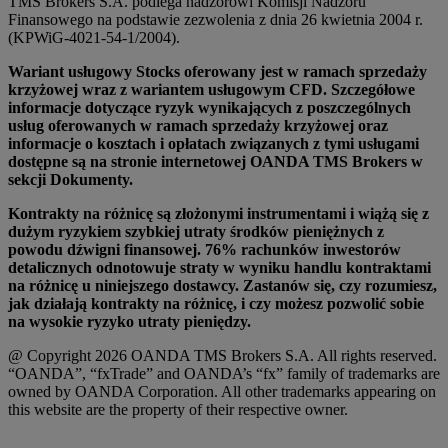
TMS Brokers S.A. podlega nadzorowi Komisji Nadzoru
Finansowego na podstawie zezwolenia z dnia 26 kwietnia 2004 r.
(KPWiG-4021-54-1/2004).
Wariant usługowy Stocks oferowany jest w ramach sprzedaży
krzyżowej wraz z wariantem usługowym CFD. Szczegółowe
informacje dotyczące ryzyk wynikających z poszczególnych
usług oferowanych w ramach sprzedaży krzyżowej oraz
informacje o kosztach i opłatach związanych z tymi usługami
dostępne są na stronie internetowej OANDA TMS Brokers w
sekcji Dokumenty.
Kontrakty na różnicę są złożonymi instrumentami i wiążą się z
dużym ryzykiem szybkiej utraty środków pieniężnych z
powodu dźwigni finansowej. 76% rachunków inwestorów
detalicznych odnotowuje straty w wyniku handlu kontraktami
na różnicę u niniejszego dostawcy. Zastanów się, czy rozumiesz,
jak działają kontrakty na różnicę, i czy możesz pozwolić sobie
na wysokie ryzyko utraty pieniędzy.
@ Copyright 2026 OANDA TMS Brokers S.A. All rights reserved.
“OANDA”, “fxTrade” and OANDA’s “fx” family of trademarks are
owned by OANDA Corporation. All other trademarks appearing on
this website are the property of their respective owner.