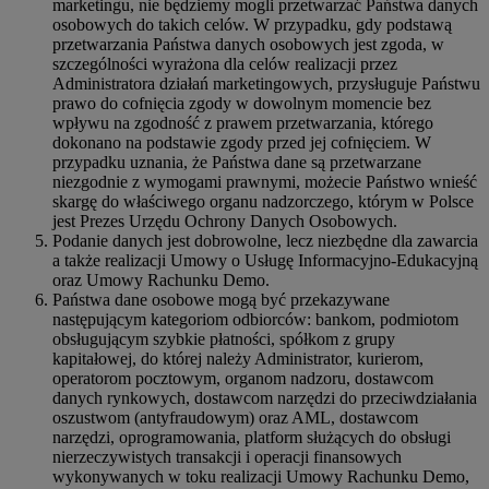
marketingu, nie będziemy mogli przetwarzać Państwa danych
osobowych do takich celów. W przypadku, gdy podstawą
przetwarzania Państwa danych osobowych jest zgoda, w
szczególności wyrażona dla celów realizacji przez
Administratora działań marketingowych, przysługuje Państwu
prawo do cofnięcia zgody w dowolnym momencie bez
wpływu na zgodność z prawem przetwarzania, którego
dokonano na podstawie zgody przed jej cofnięciem. W
przypadku uznania, że Państwa dane są przetwarzane
niezgodnie z wymogami prawnymi, możecie Państwo wnieść
skargę do właściwego organu nadzorczego, którym w Polsce
jest Prezes Urzędu Ochrony Danych Osobowych.
Podanie danych jest dobrowolne, lecz niezbędne dla zawarcia
a także realizacji Umowy o Usługę Informacyjno-Edukacyjną
oraz Umowy Rachunku Demo.
Państwa dane osobowe mogą być przekazywane
następującym kategoriom odbiorców: bankom, podmiotom
obsługującym szybkie płatności, spółkom z grupy
kapitałowej, do której należy Administrator, kurierom,
operatorom pocztowym, organom nadzoru, dostawcom
danych rynkowych, dostawcom narzędzi do przeciwdziałania
oszustwom (antyfraudowym) oraz AML, dostawcom
narzędzi, oprogramowania, platform służących do obsługi
nierzeczywistych transakcji i operacji finansowych
wykonywanych w toku realizacji Umowy Rachunku Demo,