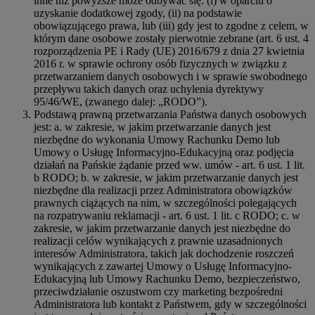
inne niż powyższe może odbywać się: (i) w oparciu o
uzyskanie dodatkowej zgody, (ii) na podstawie
obowiązującego prawa, lub (iii) gdy jest to zgodne z celem, w
którym dane osobowe zostały pierwotnie zebrane (art. 6 ust. 4
rozporządzenia PE i Rady (UE) 2016/679 z dnia 27 kwietnia
2016 r. w sprawie ochrony osób fizycznych w związku z
przetwarzaniem danych osobowych i w sprawie swobodnego
przepływu takich danych oraz uchylenia dyrektywy
95/46/WE, (zwanego dalej: „RODO”).
Podstawą prawną przetwarzania Państwa danych osobowych
jest: a. w zakresie, w jakim przetwarzanie danych jest
niezbędne do wykonania Umowy Rachunku Demo lub
Umowy o Usługę Informacyjno-Edukacyjną oraz podjęcia
działań na Pańskie żądanie przed ww. umów - art. 6 ust. 1 lit.
b RODO; b. w zakresie, w jakim przetwarzanie danych jest
niezbędne dla realizacji przez Administratora obowiązków
prawnych ciążących na nim, w szczególności polegających
na rozpatrywaniu reklamacji - art. 6 ust. 1 lit. c RODO; c. w
zakresie, w jakim przetwarzanie danych jest niezbędne do
realizacji celów wynikających z prawnie uzasadnionych
interesów Administratora, takich jak dochodzenie roszczeń
wynikających z zawartej Umowy o Usługę Informacyjno-
Edukacyjną lub Umowy Rachunku Demo, bezpieczeństwo,
przeciwdziałanie oszustwom czy marketing bezpośredni
Administratora lub kontakt z Państwem, gdy w szczególności