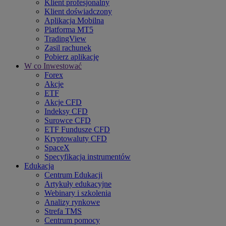
Klient profesjonalny
Klient doświadczony
Aplikacja Mobilna
Platforma MT5
TradingView
Zasil rachunek
Pobierz aplikację
W co Inwestować
Forex
Akcje
ETF
Akcje CFD
Indeksy CFD
Surowce CFD
ETF Fundusze CFD
Kryptowaluty CFD
SpaceX
Specyfikacja instrumentów
Edukacja
Centrum Edukacji
Artykuły edukacyjne
Webinary i szkolenia
Analizy rynkowe
Strefa TMS
Centrum pomocy