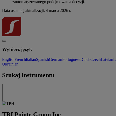
zautomatyzowanego podejmowania decyzji.
Data ostatniej aktualizacji: 4 marca 2026 r.
Wybierz język
English
French
Italian
Spanish
German
Portuguese
Dutch
Czech
Latvian
L
Ukrainian
Szukaj instrumentu
TRI Pointe Group Inc