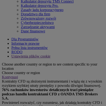
Kalkulator depozytu TMS Connect
Kalkulator depozytu Pro.
Zasady ładu korporacyjnego
Doradztwo dla firm
Zrównoważony rozwój
Cyberbezpieczeństwo
Zarządzanie aktywami
Dane finansowe
Dla Programistów
Informacje prawne
Pełna lista instrumentów
RODO
Ustawienia plików cookie
Choose another country or region to see content specific to your
location
Choose country or region
Kontynuuj
Kontrakty CFD są złożonymi instrumentami i wiążą się z wysokim
ryzykiem szybkiej utraty pieniędzy z powodu dźwigni finansowej.
76% rachunków inwestorów detalicznych traci pieniądze
podczas handlu kontraktami CFD z OANDA TMS Brokers
S.A.
Powinieneś rozważyć, czy rozumiesz, jak działają kontrakty CFD i