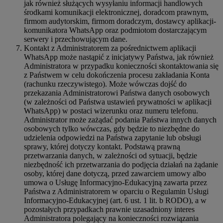
jak również służących wysyłaniu informacji handlowych
środkami komunikacji elektronicznej, doradcom prawnym,
firmom audytorskim, firmom doradczym, dostawcy aplikacji-
komunikatora WhatsApp oraz podmiotom dostarczającym
serwery i przechowującym dane.
Kontakt z Administratorem za pośrednictwem aplikacji
WhatsApp może nastąpić z inicjatywy Państwa, jak również
Administratora w przypadku konieczności skontaktowania się
z Państwem w celu dokończenia procesu zakładania Konta
(rachunku rzeczywistego). Może wówczas dojść do
przekazania Administratorowi Państwa danych osobowych
(w zależności od Państwa ustawień prywatności w aplikacji
WhatsApp) w postaci wizerunku oraz numeru telefonu.
Administrator może zażądać podania Państwa innych danych
osobowych tylko wówczas, gdy będzie to niezbędne do
udzielenia odpowiedzi na Państwa zapytanie lub obsługi
sprawy, której dotyczy kontakt. Podstawą prawną
przetwarzania danych, w zależności od sytuacji, będzie
niezbędność ich przetwarzania do podjęcia działań na żądanie
osoby, której dane dotyczą, przed zawarciem umowy albo
umowa o Usługę Informacyjno-Edukacyjną zawarta przez
Państwa z Administratorem w oparciu o Regulamin Usługi
Informacyjno-Edukacyjnej (art. 6 ust. 1 lit. b RODO), a w
pozostałych przypadkach prawnie uzasadniony interes
Administratora polegający na konieczności rozwiązania