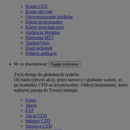
Konto CFD
Konto akcyjne
Oprocentowanie środków
Klient profesjonalny
Klient doświadczony
Aplikacja Mobilna
Platforma MT5
TradingView
Zasil rachunek
Pobierz aplikację
W co Inwestować
Toggle submenu
Twój dostęp do globalnych rynków.
Od tradycyjnych akcji, przez surowce i globalne waluty, aż
po kontrakty CFD na kryptowaluty. Odkryj instrumenty, które
najlepiej pasują do Twojej strategii.
Forex
Akcje
ETF
Akcje CFD
Indeksy CFD
Surowce CFD