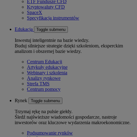
ETF Fundusze CFD
Kryptowaluty CFD
SpaceX
Specyfikacja instrumentów
Edukacja
Toggle submenu
Inwestuj inteligentnie na bazie wiedzy.
Buduj silniejsze strategie dzięki szkoleniom, eksperckim
analizom i obszernej bazie wiedzy.
Centrum Edukacji
Artykuły edukacyjne
Webinary i szkolenia
Analizy rynkowe
Strefa TMS
Centrum pomocy
Rynek
Toggle submenu
Trzymaj rękę na pulsie giełdy.
Śledź najświeższe wiadomości gospodarcze, nastroje
inwestorów oraz kluczowe wydarzenia makroekonomiczne.
Podsumowanie rynków