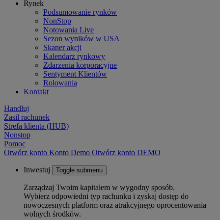
Rynek
Podsumowanie rynków
NonStop
Notowania Live
Sezon wyników w USA
Skaner akcji
Kalendarz rynkowy
Zdarzenia korporacyjne
Sentyment Klientów
Rolowania
Kontakt
Handluj
Zasil rachunek
Strefa klienta (HUB)
Nonstop
Pomoc
Otwórz konto
Konto
Demo
Otwórz konto DEMO
Inwestuj
Toggle submenu
Zarządzaj Twoim kapitałem w wygodny sposób.
Wybierz odpowiedni typ rachunku i zyskaj dostęp do
nowoczesnych platform oraz atrakcyjnego oprocentowania
wolnych środków.