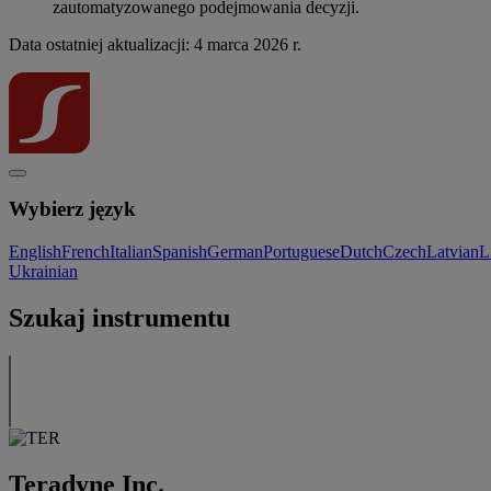
zautomatyzowanego podejmowania decyzji.
Data ostatniej aktualizacji: 4 marca 2026 r.
Wybierz język
English
French
Italian
Spanish
German
Portuguese
Dutch
Czech
Latvian
L
Ukrainian
Szukaj instrumentu
Teradyne Inc.