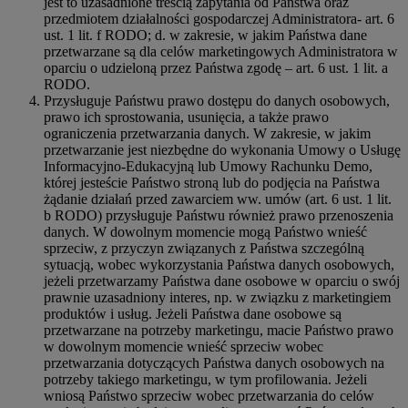
jest to uzasadnione treścią zapytania od Państwa oraz
przedmiotem działalności gospodarczej Administratora- art. 6
ust. 1 lit. f RODO; d. w zakresie, w jakim Państwa dane
przetwarzane są dla celów marketingowych Administratora w
oparciu o udzieloną przez Państwa zgodę – art. 6 ust. 1 lit. a
RODO.
Przysługuje Państwu prawo dostępu do danych osobowych,
prawo ich sprostowania, usunięcia, a także prawo
ograniczenia przetwarzania danych. W zakresie, w jakim
przetwarzanie jest niezbędne do wykonania Umowy o Usługę
Informacyjno-Edukacyjną lub Umowy Rachunku Demo,
której jesteście Państwo stroną lub do podjęcia na Państwa
żądanie działań przed zawarciem ww. umów (art. 6 ust. 1 lit.
b RODO) przysługuje Państwu również prawo przenoszenia
danych. W dowolnym momencie mogą Państwo wnieść
sprzeciw, z przyczyn związanych z Państwa szczególną
sytuacją, wobec wykorzystania Państwa danych osobowych,
jeżeli przetwarzamy Państwa dane osobowe w oparciu o swój
prawnie uzasadniony interes, np. w związku z marketingiem
produktów i usług. Jeżeli Państwa dane osobowe są
przetwarzane na potrzeby marketingu, macie Państwo prawo
w dowolnym momencie wnieść sprzeciw wobec
przetwarzania dotyczących Państwa danych osobowych na
potrzeby takiego marketingu, w tym profilowania. Jeżeli
wniosą Państwo sprzeciw wobec przetwarzania do celów