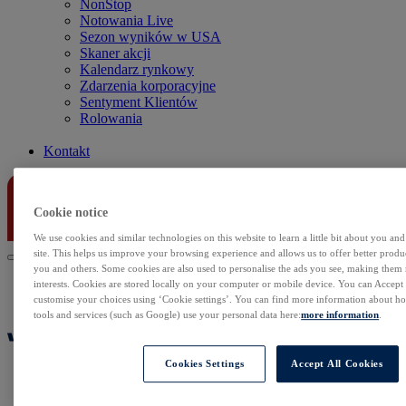
NonStop
Notowania Live
Sezon wyników w USA
Skaner akcji
Kalendarz rynkowy
Zdarzenia korporacyjne
Sentyment Klientów
Rolowania
Kontakt
Cookie notice
We use cookies and similar technologies on this website to learn a little bit about you an
site. This helps us improve your browsing experience and allows us to offer better produc
you and others. Some cookies are also used to personalise the ads you see, making them
interests. Cookies are stored locally on your computer or mobile device. You can Accept o
customise your choices using ‘Cookie settings’. You can find more information about 
tools and services (such as Google) use your personal data here:
more information
.
Cookies Settings
Accept All Cookies