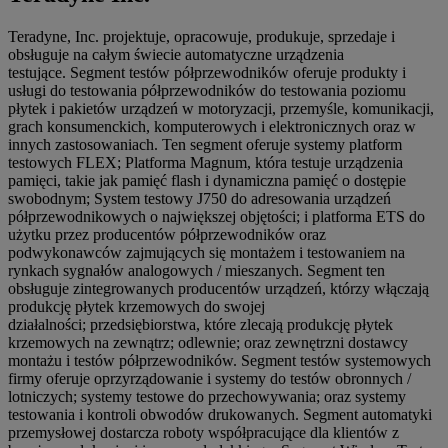
Teradyne, Inc. projektuje, opracowuje, produkuje, sprzedaje i
obsługuje na całym świecie automatyczne urządzenia
testujące. Segment testów półprzewodników oferuje produkty i
usługi do testowania półprzewodników do testowania poziomu
płytek i pakietów urządzeń w motoryzacji, przemyśle, komunikacji,
grach konsumenckich, komputerowych i elektronicznych oraz w
innych zastosowaniach. Ten segment oferuje systemy platform
testowych FLEX; Platforma Magnum, która testuje urządzenia
pamięci, takie jak pamięć flash i dynamiczna pamięć o dostępie
swobodnym; System testowy J750 do adresowania urządzeń
półprzewodnikowych o największej objętości; i platforma ETS do
użytku przez producentów półprzewodników oraz
podwykonawców zajmujących się montażem i testowaniem na
rynkach sygnałów analogowych / mieszanych. Segment ten
obsługuje zintegrowanych producentów urządzeń, którzy włączają
produkcję płytek krzemowych do swojej
działalności; przedsiębiorstwa, które zlecają produkcję płytek
krzemowych na zewnątrz; odlewnie; oraz zewnętrzni dostawcy
montażu i testów półprzewodników. Segment testów systemowych
firmy oferuje oprzyrządowanie i systemy do testów obronnych /
lotniczych; systemy testowe do przechowywania; oraz systemy
testowania i kontroli obwodów drukowanych. Segment automatyki
przemysłowej dostarcza roboty współpracujące dla klientów z