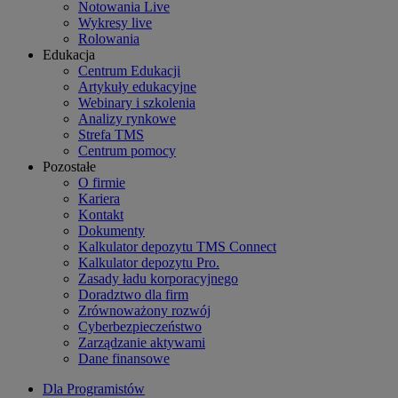
Notowania Live
Wykresy live
Rolowania
Edukacja
Centrum Edukacji
Artykuły edukacyjne
Webinary i szkolenia
Analizy rynkowe
Strefa TMS
Centrum pomocy
Pozostałe
O firmie
Kariera
Kontakt
Dokumenty
Kalkulator depozytu TMS Connect
Kalkulator depozytu Pro.
Zasady ładu korporacyjnego
Doradztwo dla firm
Zrównoważony rozwój
Cyberbezpieczeństwo
Zarządzanie aktywami
Dane finansowe
Dla Programistów