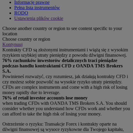
Informacje prawne
Pełna lista instrumentów
RODO
Ustawienia plików cookie
Choose another country or region to see content specific to your
location
Choose country or region
Kontynuuj
Kontrakty CFD są złożonymi instrumentami i wiążą się z wysokim
ryzykiem szybkiej utraty pieniędzy z powodu dźwigni finansowej.
76% rachunków inwestorów detalicznych traci pieniądze
podczas handlu kontraktami CFD z OANDA TMS Brokers
S.A.
Powinieneś rozważyć, czy rozumiesz, jak działają kontrakty CFD i
czy możesz sobie pozwolić na wysokie ryzyko utraty pieniędzy.
CFDs are complex instruments and come with a high risk of losing
money rapidly due to leverage.
76% of retail investor accounts lose money
when trading CFDs with OANDA TMS Brokers S.A. You should
consider whether you understand how CFDs work and whether you
can afford to take the high risk of losing your money.
Ostrzeżenie o ryzyku: Transakcje Forex i kontrakty oparte na
dźwigni finansowej są wysoce ryzykowne dla Twojego kapitału,