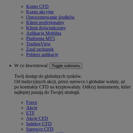
Konto CFD
Konto akcyjne
Oprocentowanie środków
Klient profesjonalny
Klient doświadczony
Aplikacja Mobilna
Platforma MT5
TradingView
Zasil rachunek
Pobierz aplikację
W co Inwestować
Toggle submenu
Twój dostęp do globalnych rynków.
Od tradycyjnych akcji, przez surowce i globalne waluty, aż
po kontrakty CFD na kryptowaluty. Odkryj instrumenty, które
najlepiej pasują do Twojej strategii.
Forex
Akcje
ETF
Akcje CFD
Indeksy CFD
Surowce CFD