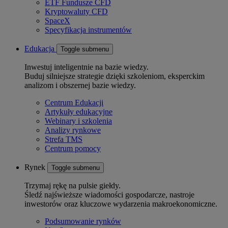
ETF Fundusze CFD
Kryptowaluty CFD
SpaceX
Specyfikacja instrumentów
Edukacja
Toggle submenu
Inwestuj inteligentnie na bazie wiedzy.
Buduj silniejsze strategie dzięki szkoleniom, eksperckim
analizom i obszernej bazie wiedzy.
Centrum Edukacji
Artykuły edukacyjne
Webinary i szkolenia
Analizy rynkowe
Strefa TMS
Centrum pomocy
Rynek
Toggle submenu
Trzymaj rękę na pulsie giełdy.
Śledź najświeższe wiadomości gospodarcze, nastroje
inwestorów oraz kluczowe wydarzenia makroekonomiczne.
Podsumowanie rynków