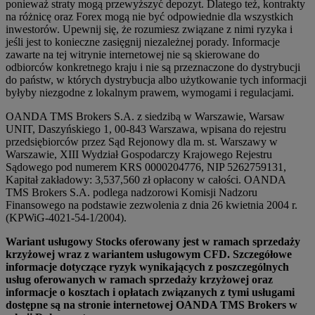
ponieważ straty mogą przewyższyć depozyt. Dlatego też, kontrakty
na różnicę oraz Forex mogą nie być odpowiednie dla wszystkich
inwestorów. Upewnij się, że rozumiesz związane z nimi ryzyka i
jeśli jest to konieczne zasięgnij niezależnej porady. Informacje
zawarte na tej witrynie internetowej nie są skierowane do
odbiorców konkretnego kraju i nie są przeznaczone do dystrybucji
do państw, w których dystrybucja albo użytkowanie tych informacji
byłyby niezgodne z lokalnym prawem, wymogami i regulacjami.
OANDA TMS Brokers S.A. z siedzibą w Warszawie, Warsaw
UNIT, Daszyńskiego 1, 00-843 Warszawa, wpisana do rejestru
przedsiębiorców przez Sąd Rejonowy dla m. st. Warszawy w
Warszawie, XIII Wydział Gospodarczy Krajowego Rejestru
Sądowego pod numerem KRS 0000204776, NIP 5262759131,
Kapitał zakładowy: 3,537,560 zł opłacony w całości. OANDA
TMS Brokers S.A. podlega nadzorowi Komisji Nadzoru
Finansowego na podstawie zezwolenia z dnia 26 kwietnia 2004 r.
(KPWiG-4021-54-1/2004).
Wariant usługowy Stocks oferowany jest w ramach sprzedaży
krzyżowej wraz z wariantem usługowym CFD. Szczegółowe
informacje dotyczące ryzyk wynikających z poszczególnych
usług oferowanych w ramach sprzedaży krzyżowej oraz
informacje o kosztach i opłatach związanych z tymi usługami
dostępne są na stronie internetowej OANDA TMS Brokers w