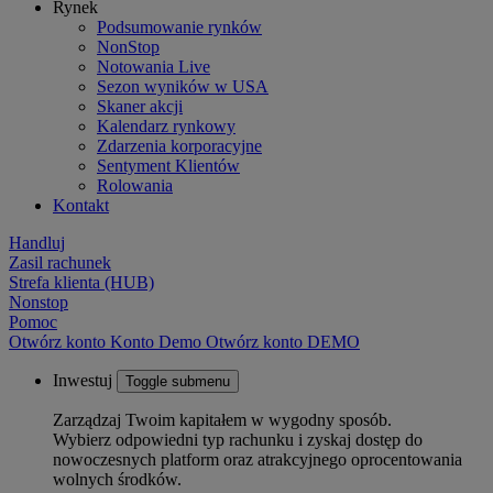
Rynek
Podsumowanie rynków
NonStop
Notowania Live
Sezon wyników w USA
Skaner akcji
Kalendarz rynkowy
Zdarzenia korporacyjne
Sentyment Klientów
Rolowania
Kontakt
Handluj
Zasil rachunek
Strefa klienta (HUB)
Nonstop
Pomoc
Otwórz konto
Konto
Demo
Otwórz konto DEMO
Inwestuj
Toggle submenu
Zarządzaj Twoim kapitałem w wygodny sposób.
Wybierz odpowiedni typ rachunku i zyskaj dostęp do
nowoczesnych platform oraz atrakcyjnego oprocentowania
wolnych środków.