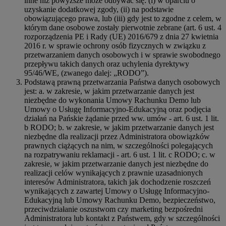
inne niż powyższe może odbywać się: (i) w oparciu o
uzyskanie dodatkowej zgody, (ii) na podstawie
obowiązującego prawa, lub (iii) gdy jest to zgodne z celem, w
którym dane osobowe zostały pierwotnie zebrane (art. 6 ust. 4
rozporządzenia PE i Rady (UE) 2016/679 z dnia 27 kwietnia
2016 r. w sprawie ochrony osób fizycznych w związku z
przetwarzaniem danych osobowych i w sprawie swobodnego
przepływu takich danych oraz uchylenia dyrektywy
95/46/WE, (zwanego dalej: „RODO”).
Podstawą prawną przetwarzania Państwa danych osobowych
jest: a. w zakresie, w jakim przetwarzanie danych jest
niezbędne do wykonania Umowy Rachunku Demo lub
Umowy o Usługę Informacyjno-Edukacyjną oraz podjęcia
działań na Pańskie żądanie przed ww. umów - art. 6 ust. 1 lit.
b RODO; b. w zakresie, w jakim przetwarzanie danych jest
niezbędne dla realizacji przez Administratora obowiązków
prawnych ciążących na nim, w szczególności polegających
na rozpatrywaniu reklamacji - art. 6 ust. 1 lit. c RODO; c. w
zakresie, w jakim przetwarzanie danych jest niezbędne do
realizacji celów wynikających z prawnie uzasadnionych
interesów Administratora, takich jak dochodzenie roszczeń
wynikających z zawartej Umowy o Usługę Informacyjno-
Edukacyjną lub Umowy Rachunku Demo, bezpieczeństwo,
przeciwdziałanie oszustwom czy marketing bezpośredni
Administratora lub kontakt z Państwem, gdy w szczególności