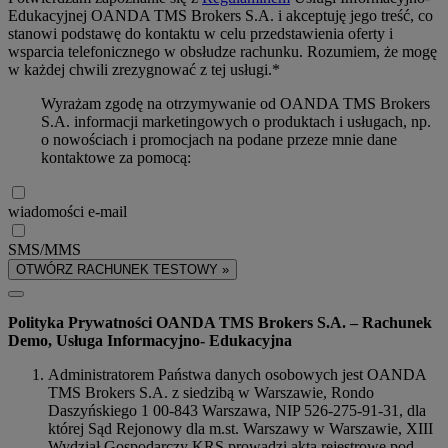
Edukacyjnej OANDA TMS Brokers S.A. i akceptuję jego treść, co
stanowi podstawę do kontaktu w celu przedstawienia oferty i
wsparcia telefonicznego w obsłudze rachunku. Rozumiem, że mogę
w każdej chwili zrezygnować z tej usługi.*
Wyrażam zgodę na otrzymywanie od OANDA TMS Brokers
S.A. informacji marketingowych o produktach i usługach, np.
o nowościach i promocjach na podane przeze mnie dane
kontaktowe za pomocą:
wiadomości e-mail
SMS/MMS
OTWÓRZ RACHUNEK TESTOWY »
Polityka Prywatności OANDA TMS Brokers S.A. – Rachunek
Demo, Usługa Informacyjno- Edukacyjna
Administratorem Państwa danych osobowych jest OANDA
TMS Brokers S.A. z siedzibą w Warszawie, Rondo
Daszyńskiego 1 00-843 Warszawa, NIP 526-275-91-31, dla
której Sąd Rejonowy dla m.st. Warszawy w Warszawie, XIII
Wydział Gospodarczy KRS prowadzi akta rejestrowe pod