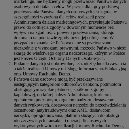
marketingu, nie będziemy mogli przetwarzać Państwa danych
osobowych do takich celów. W przypadku, gdy podstawą
przetwarzania Państwa danych osobowych jest zgoda, w
szczególności wyrażona dla celów realizacji przez
Administratora działań marketingowych, przysługuje Państwu
prawo do cofnięcia zgody w dowolnym momencie bez
wpływu na zgodność z prawem przetwarzania, którego
dokonano na podstawie zgody przed jej cofnięciem. W
przypadku uznania, że Państwa dane są przetwarzane
niezgodnie z wymogami prawnymi, możecie Państwo wnieść
skargę do właściwego organu nadzorczego, którym w Polsce
jest Prezes Urzędu Ochrony Danych Osobowych.
Podanie danych jest dobrowolne, lecz niezbędne dla zawarcia
a także realizacji Umowy o Usługę Informacyjno-Edukacyjną
oraz Umowy Rachunku Demo.
Państwa dane osobowe mogą być przekazywane
następującym kategoriom odbiorców: bankom, podmiotom
obsługującym szybkie płatności, spółkom z grupy
kapitałowej, do której należy Administrator, kurierom,
operatorom pocztowym, organom nadzoru, dostawcom
danych rynkowych, dostawcom narzędzi do przeciwdziałania
oszustwom (antyfraudowym) oraz AML, dostawcom
narzędzi, oprogramowania, platform służących do obsługi
nierzeczywistych transakcji i operacji finansowych
wykonywanych w toku realizacji Umowy Rachunku Demo,