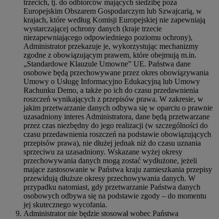
trzecich, tj. do odbiorców mających siedzibę poza
Europejskim Obszarem Gospodarczym lub Szwajcarią, w
krajach, które według Komisji Europejskiej nie zapewniają
wystarczającej ochrony danych (kraje trzecie
niezapewniającego odpowiedniego poziomu ochrony),
Administrator przekazuje je, wykorzystując mechanizmy
zgodne z obowiązującym prawem, które obejmują m.in.
„Standardowe Klauzule Umowne” UE. Państwa dane
osobowe będą przechowywane przez okres obowiązywania
Umowy o Usługę Informacyjno Edukacyjną lub Umowy
Rachunku Demo, a także po ich do czasu przedawnienia
roszczeń wynikających z przepisów prawa. W zakresie, w
jakim przetwarzanie danych odbywa się w oparciu o prawnie
uzasadniony interes Administratora, dane będą przetwarzane
przez czas niezbędny do jego realizacji (w szczególności do
czasu przedawnienia roszczeń na podstawie obowiązujących
przepisów prawa), nie dłużej jednak niż do czasu uznania
sprzeciwu za uzasadniony. Wskazane wyżej okresy
przechowywania danych mogą zostać wydłużone, jeżeli
mające zastosowanie w Państwa kraju zamieszkania przepisy
przewidują dłuższe okresy przechowywania danych. W
przypadku natomiast, gdy przetwarzanie Państwa danych
osobowych odbywa się na podstawie zgody – do momentu
jej skutecznego wycofania.
Administrator nie będzie stosował wobec Państwa