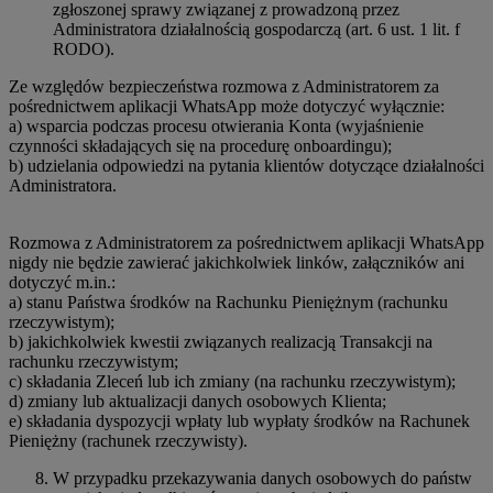
zgłoszonej sprawy związanej z prowadzoną przez
Administratora działalnością gospodarczą (art. 6 ust. 1 lit. f
RODO).
Ze względów bezpieczeństwa rozmowa z Administratorem za
pośrednictwem aplikacji WhatsApp może dotyczyć wyłącznie:
a) wsparcia podczas procesu otwierania Konta (wyjaśnienie
czynności składających się na procedurę onboardingu);
b) udzielania odpowiedzi na pytania klientów dotyczące działalności
Administratora.
Rozmowa z Administratorem za pośrednictwem aplikacji WhatsApp
nigdy nie będzie zawierać jakichkolwiek linków, załączników ani
dotyczyć m.in.:
a) stanu Państwa środków na Rachunku Pieniężnym (rachunku
rzeczywistym);
b) jakichkolwiek kwestii związanych realizacją Transakcji na
rachunku rzeczywistym;
c) składania Zleceń lub ich zmiany (na rachunku rzeczywistym);
d) zmiany lub aktualizacji danych osobowych Klienta;
e) składania dyspozycji wpłaty lub wypłaty środków na Rachunek
Pieniężny (rachunek rzeczywisty).
W przypadku przekazywania danych osobowych do państw