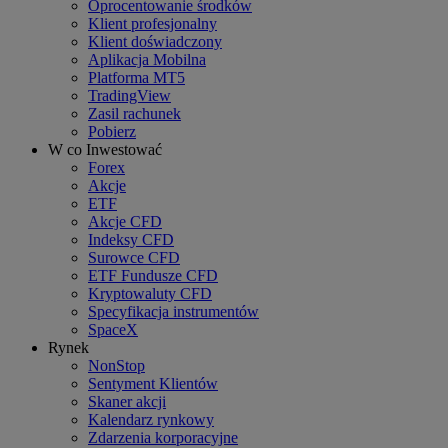
Oprocentowanie środków
Klient profesjonalny
Klient doświadczony
Aplikacja Mobilna
Platforma MT5
TradingView
Zasil rachunek
Pobierz
W co Inwestować
Forex
Akcje
ETF
Akcje CFD
Indeksy CFD
Surowce CFD
ETF Fundusze CFD
Kryptowaluty CFD
Specyfikacja instrumentów
SpaceX
Rynek
NonStop
Sentyment Klientów
Skaner akcji
Kalendarz rynkowy
Zdarzenia korporacyjne