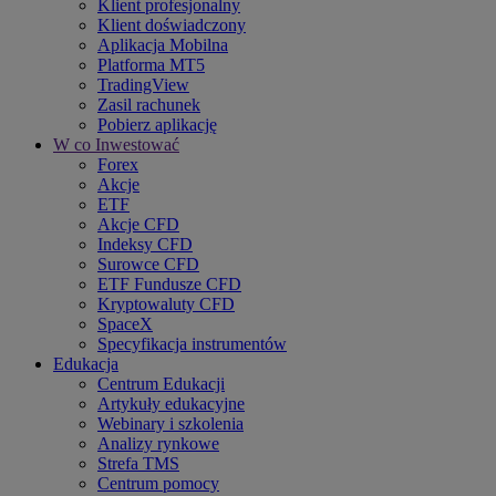
Klient profesjonalny
Klient doświadczony
Aplikacja Mobilna
Platforma MT5
TradingView
Zasil rachunek
Pobierz aplikację
W co Inwestować
Forex
Akcje
ETF
Akcje CFD
Indeksy CFD
Surowce CFD
ETF Fundusze CFD
Kryptowaluty CFD
SpaceX
Specyfikacja instrumentów
Edukacja
Centrum Edukacji
Artykuły edukacyjne
Webinary i szkolenia
Analizy rynkowe
Strefa TMS
Centrum pomocy