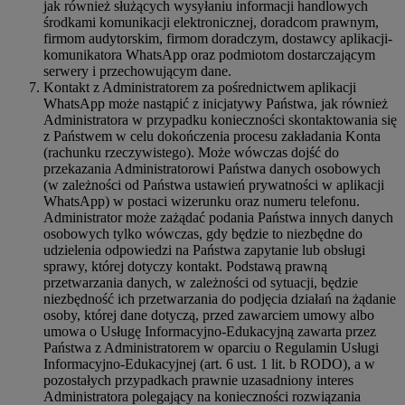
jak również służących wysyłaniu informacji handlowych
środkami komunikacji elektronicznej, doradcom prawnym,
firmom audytorskim, firmom doradczym, dostawcy aplikacji-
komunikatora WhatsApp oraz podmiotom dostarczającym
serwery i przechowującym dane.
Kontakt z Administratorem za pośrednictwem aplikacji
WhatsApp może nastąpić z inicjatywy Państwa, jak również
Administratora w przypadku konieczności skontaktowania się
z Państwem w celu dokończenia procesu zakładania Konta
(rachunku rzeczywistego). Może wówczas dojść do
przekazania Administratorowi Państwa danych osobowych
(w zależności od Państwa ustawień prywatności w aplikacji
WhatsApp) w postaci wizerunku oraz numeru telefonu.
Administrator może zażądać podania Państwa innych danych
osobowych tylko wówczas, gdy będzie to niezbędne do
udzielenia odpowiedzi na Państwa zapytanie lub obsługi
sprawy, której dotyczy kontakt. Podstawą prawną
przetwarzania danych, w zależności od sytuacji, będzie
niezbędność ich przetwarzania do podjęcia działań na żądanie
osoby, której dane dotyczą, przed zawarciem umowy albo
umowa o Usługę Informacyjno-Edukacyjną zawarta przez
Państwa z Administratorem w oparciu o Regulamin Usługi
Informacyjno-Edukacyjnej (art. 6 ust. 1 lit. b RODO), a w
pozostałych przypadkach prawnie uzasadniony interes
Administratora polegający na konieczności rozwiązania