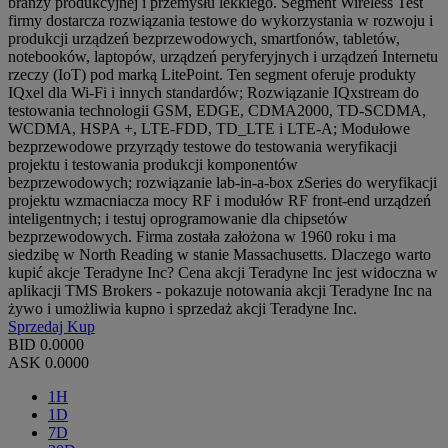
branży produkcyjnej i przemysłu lekkiego. Segment Wireless Test
firmy dostarcza rozwiązania testowe do wykorzystania w rozwoju i
produkcji urządzeń bezprzewodowych, smartfonów, tabletów,
notebooków, laptopów, urządzeń peryferyjnych i urządzeń Internetu
rzeczy (IoT) pod marką LitePoint. Ten segment oferuje produkty
IQxel dla Wi-Fi i innych standardów; Rozwiązanie IQxstream do
testowania technologii GSM, EDGE, CDMA2000, TD-SCDMA,
WCDMA, HSPA +, LTE-FDD, TD_LTE i LTE-A; Modułowe
bezprzewodowe przyrządy testowe do testowania weryfikacji
projektu i testowania produkcji komponentów
bezprzewodowych; rozwiązanie lab-in-a-box zSeries do weryfikacji
projektu wzmacniacza mocy RF i modułów RF front-end urządzeń
inteligentnych; i testuj oprogramowanie dla chipsetów
bezprzewodowych. Firma została założona w 1960 roku i ma
siedzibę w North Reading w stanie Massachusetts. Dlaczego warto
kupić akcje Teradyne Inc? Cena akcji Teradyne Inc jest widoczna w
aplikacji TMS Brokers - pokazuje notowania akcji Teradyne Inc na
żywo i umożliwia kupno i sprzedaż akcji Teradyne Inc.
Sprzedaj
Kup
BID
0.0000
ASK
0.0000
1H
1D
7D