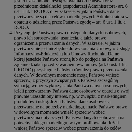
jest to uzasadnione treścią zapytania od Państwa oraz
przedmiotem działalności gospodarczej Administratora- art. 6
ust. 1 lit. f RODO; d. w zakresie, w jakim Państwa dane
przetwarzane są dla celów marketingowych Administratora w
oparciu o udzieloną przez Państwa zgodę – art. 6 ust. 1 lit. a
RODO.
Przysługuje Państwu prawo dostępu do danych osobowych,
prawo ich sprostowania, usunięcia, a także prawo
ograniczenia przetwarzania danych. W zakresie, w jakim
przetwarzanie jest niezbędne do wykonania Umowy o Usługę
Informacyjno-Edukacyjną lub Umowy Rachunku Demo,
której jesteście Państwo stroną lub do podjęcia na Państwa
żądanie działań przed zawarciem ww. umów (art. 6 ust. 1 lit.
b RODO) przysługuje Państwu również prawo przenoszenia
danych. W dowolnym momencie mogą Państwo wnieść
sprzeciw, z przyczyn związanych z Państwa szczególną
sytuacją, wobec wykorzystania Państwa danych osobowych,
jeżeli przetwarzamy Państwa dane osobowe w oparciu o swój
prawnie uzasadniony interes, np. w związku z marketingiem
produktów i usług. Jeżeli Państwa dane osobowe są
przetwarzane na potrzeby marketingu, macie Państwo prawo
w dowolnym momencie wnieść sprzeciw wobec
przetwarzania dotyczących Państwa danych osobowych na
potrzeby takiego marketingu, w tym profilowania. Jeżeli
wniosą Państwo sprzeciw wobec przetwarzania do celów