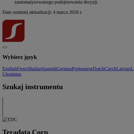
zautomatyzowanego podejmowania decyzji.
Data ostatniej aktualizacji: 4 marca 2026 r.
Wybierz język
English
French
Italian
Spanish
German
Portuguese
Dutch
Czech
Latvian
L
Ukrainian
Szukaj instrumentu
Teradata Corp