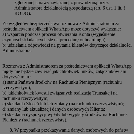
zgłoszonej sprawy związanej z prowadzoną przez
Administratora działalnością gospodarczą (art. 6 ust. 1 lit. f
RODO).
Ze względów bezpieczeństwa rozmowa z Administratorem za
pośrednictwem aplikacji WhatsApp może dotyczyć wyłącznie:
a) wsparcia podczas procesu otwierania Konta (wyjaśnienie
czynności składających się na procedurę onboardingu);
b) udzielania odpowiedzi na pytania klientów dotyczące działalności
Administratora.
Rozmowa z Administratorem za pośrednictwem aplikacji WhatsApp
nigdy nie będzie zawierać jakichkolwiek linków, załączników ani
dotyczyć m.in.:
a) stanu Państwa środków na Rachunku Pieniężnym (rachunku
rzeczywistym);
b) jakichkolwiek kwestii związanych realizacją Transakcji na
rachunku rzeczywistym;
c) składania Zleceń lub ich zmiany (na rachunku rzeczywistym);
d) zmiany lub aktualizacji danych osobowych Klienta;
e) składania dyspozycji wpłaty lub wypłaty środków na Rachunek
Pieniężny (rachunek rzeczywisty).
W przypadku przekazywania danych osobowych do państw