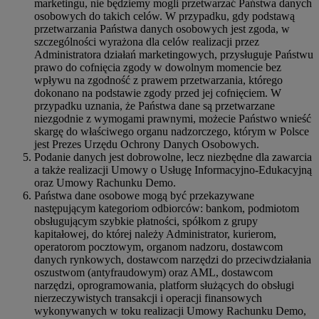
marketingu, nie będziemy mogli przetwarzać Państwa danych
osobowych do takich celów. W przypadku, gdy podstawą
przetwarzania Państwa danych osobowych jest zgoda, w
szczególności wyrażona dla celów realizacji przez
Administratora działań marketingowych, przysługuje Państwu
prawo do cofnięcia zgody w dowolnym momencie bez
wpływu na zgodność z prawem przetwarzania, którego
dokonano na podstawie zgody przed jej cofnięciem. W
przypadku uznania, że Państwa dane są przetwarzane
niezgodnie z wymogami prawnymi, możecie Państwo wnieść
skargę do właściwego organu nadzorczego, którym w Polsce
jest Prezes Urzędu Ochrony Danych Osobowych.
Podanie danych jest dobrowolne, lecz niezbędne dla zawarcia
a także realizacji Umowy o Usługę Informacyjno-Edukacyjną
oraz Umowy Rachunku Demo.
Państwa dane osobowe mogą być przekazywane
następującym kategoriom odbiorców: bankom, podmiotom
obsługującym szybkie płatności, spółkom z grupy
kapitałowej, do której należy Administrator, kurierom,
operatorom pocztowym, organom nadzoru, dostawcom
danych rynkowych, dostawcom narzędzi do przeciwdziałania
oszustwom (antyfraudowym) oraz AML, dostawcom
narzędzi, oprogramowania, platform służących do obsługi
nierzeczywistych transakcji i operacji finansowych
wykonywanych w toku realizacji Umowy Rachunku Demo,