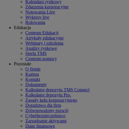
Kalendarz rynkowy
Zdarzenia korporacyjne
Notowania Live
Wykresy live
Rolowania
Edukacja
Centrum Edukacji
Artykuły edukacyjne
Webinary i szkolenia
Analizy rynkowe
Strefa TMS
Centrum pomocy
Pozostałe
O firmie
Kariera
Kontakt
Dokumenty
Kalkulator depozytu TMS Connect
Kalkulator depozytu Pro.
Zasady ładu korporacyjnego
Doradztwo dla firm
Zrównoważony rozwój
Cyberbezpieczeństwo
Zarządzanie aktywami
Dane finansowe