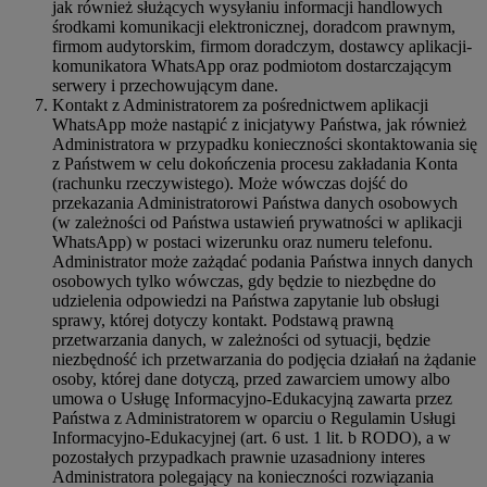
jak również służących wysyłaniu informacji handlowych
środkami komunikacji elektronicznej, doradcom prawnym,
firmom audytorskim, firmom doradczym, dostawcy aplikacji-
komunikatora WhatsApp oraz podmiotom dostarczającym
serwery i przechowującym dane.
Kontakt z Administratorem za pośrednictwem aplikacji
WhatsApp może nastąpić z inicjatywy Państwa, jak również
Administratora w przypadku konieczności skontaktowania się
z Państwem w celu dokończenia procesu zakładania Konta
(rachunku rzeczywistego). Może wówczas dojść do
przekazania Administratorowi Państwa danych osobowych
(w zależności od Państwa ustawień prywatności w aplikacji
WhatsApp) w postaci wizerunku oraz numeru telefonu.
Administrator może zażądać podania Państwa innych danych
osobowych tylko wówczas, gdy będzie to niezbędne do
udzielenia odpowiedzi na Państwa zapytanie lub obsługi
sprawy, której dotyczy kontakt. Podstawą prawną
przetwarzania danych, w zależności od sytuacji, będzie
niezbędność ich przetwarzania do podjęcia działań na żądanie
osoby, której dane dotyczą, przed zawarciem umowy albo
umowa o Usługę Informacyjno-Edukacyjną zawarta przez
Państwa z Administratorem w oparciu o Regulamin Usługi
Informacyjno-Edukacyjnej (art. 6 ust. 1 lit. b RODO), a w
pozostałych przypadkach prawnie uzasadniony interes
Administratora polegający na konieczności rozwiązania