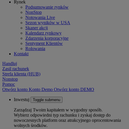
Rynek
Podsumowanie rynków
NonStop
Notowania Live
Sezon wyników w USA
Skaner akcji
Kalendarz rynkowy
Zdarzenia korporacyjne
Sentyment Klientów
Rolowania
Kontakt
Handluj
Zasil rachunek
Strefa klienta (HUB)
Nonstop
Pomoc
Otwórz konto
Konto
Demo
Otwórz konto DEMO
Inwestuj
Toggle submenu
Zarządzaj Twoim kapitałem w wygodny sposób.
Wybierz odpowiedni typ rachunku i zyskaj dostęp do
nowoczesnych platform oraz atrakcyjnego oprocentowania
wolnych środków.