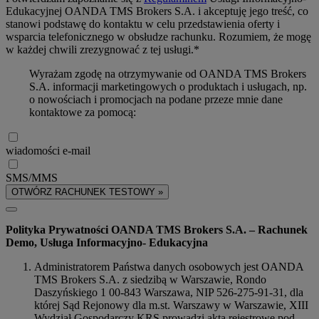
Edukacyjnej OANDA TMS Brokers S.A. i akceptuję jego treść, co
stanowi podstawę do kontaktu w celu przedstawienia oferty i
wsparcia telefonicznego w obsłudze rachunku. Rozumiem, że mogę
w każdej chwili zrezygnować z tej usługi.*
Wyrażam zgodę na otrzymywanie od OANDA TMS Brokers
S.A. informacji marketingowych o produktach i usługach, np.
o nowościach i promocjach na podane przeze mnie dane
kontaktowe za pomocą:
wiadomości e-mail
SMS/MMS
OTWÓRZ RACHUNEK TESTOWY »
Polityka Prywatności OANDA TMS Brokers S.A. – Rachunek
Demo, Usługa Informacyjno- Edukacyjna
Administratorem Państwa danych osobowych jest OANDA
TMS Brokers S.A. z siedzibą w Warszawie, Rondo
Daszyńskiego 1 00-843 Warszawa, NIP 526-275-91-31, dla
której Sąd Rejonowy dla m.st. Warszawy w Warszawie, XIII
Wydział Gospodarczy KRS prowadzi akta rejestrowe pod