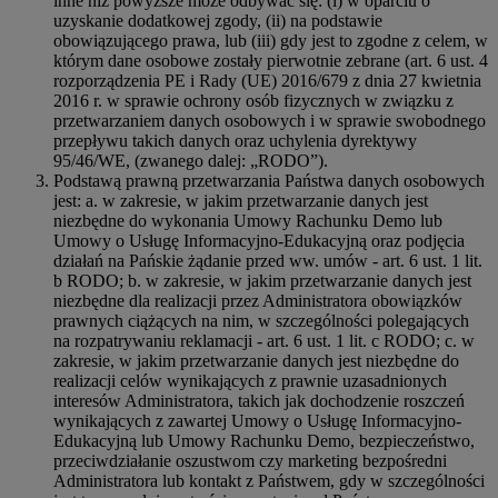
inne niż powyższe może odbywać się: (i) w oparciu o
uzyskanie dodatkowej zgody, (ii) na podstawie
obowiązującego prawa, lub (iii) gdy jest to zgodne z celem, w
którym dane osobowe zostały pierwotnie zebrane (art. 6 ust. 4
rozporządzenia PE i Rady (UE) 2016/679 z dnia 27 kwietnia
2016 r. w sprawie ochrony osób fizycznych w związku z
przetwarzaniem danych osobowych i w sprawie swobodnego
przepływu takich danych oraz uchylenia dyrektywy
95/46/WE, (zwanego dalej: „RODO”).
Podstawą prawną przetwarzania Państwa danych osobowych
jest: a. w zakresie, w jakim przetwarzanie danych jest
niezbędne do wykonania Umowy Rachunku Demo lub
Umowy o Usługę Informacyjno-Edukacyjną oraz podjęcia
działań na Pańskie żądanie przed ww. umów - art. 6 ust. 1 lit.
b RODO; b. w zakresie, w jakim przetwarzanie danych jest
niezbędne dla realizacji przez Administratora obowiązków
prawnych ciążących na nim, w szczególności polegających
na rozpatrywaniu reklamacji - art. 6 ust. 1 lit. c RODO; c. w
zakresie, w jakim przetwarzanie danych jest niezbędne do
realizacji celów wynikających z prawnie uzasadnionych
interesów Administratora, takich jak dochodzenie roszczeń
wynikających z zawartej Umowy o Usługę Informacyjno-
Edukacyjną lub Umowy Rachunku Demo, bezpieczeństwo,
przeciwdziałanie oszustwom czy marketing bezpośredni
Administratora lub kontakt z Państwem, gdy w szczególności