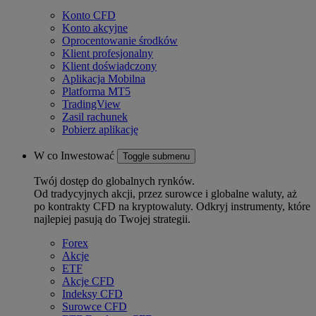
Konto CFD
Konto akcyjne
Oprocentowanie środków
Klient profesjonalny
Klient doświadczony
Aplikacja Mobilna
Platforma MT5
TradingView
Zasil rachunek
Pobierz aplikację
W co Inwestować
Toggle submenu
Twój dostęp do globalnych rynków.
Od tradycyjnych akcji, przez surowce i globalne waluty, aż
po kontrakty CFD na kryptowaluty. Odkryj instrumenty, które
najlepiej pasują do Twojej strategii.
Forex
Akcje
ETF
Akcje CFD
Indeksy CFD
Surowce CFD