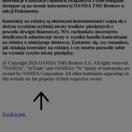
informacje o kosztach i opłatach związanych z tymi usługami
dostępne są na stronie internetowej OANDA TMS Brokers w
sekcji Dokumenty.
Kontrakty na różnicę są złożonymi instrumentami i wiążą się z
dużym ryzykiem szybkiej utraty środków pieniężnych z
powodu dźwigni finansowej. 76% rachunków inwestorów
detalicznych odnotowuje straty w wyniku handlu kontraktami
na różnicę u niniejszego dostawcy. Zastanów się, czy rozumiesz,
jak działają kontrakty na różnicę, i czy możesz pozwolić sobie
na wysokie ryzyko utraty pieniędzy.
@ Copyright 2026 OANDA TMS Brokers S.A. All rights reserved.
“OANDA”, “fxTrade” and OANDA’s “fx” family of trademarks are
owned by OANDA Corporation. All other trademarks appearing on
this website are the property of their respective owner.
Scroll to top