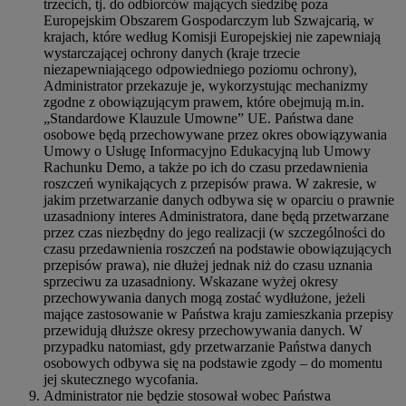
trzecich, tj. do odbiorców mających siedzibę poza
Europejskim Obszarem Gospodarczym lub Szwajcarią, w
krajach, które według Komisji Europejskiej nie zapewniają
wystarczającej ochrony danych (kraje trzecie
niezapewniającego odpowiedniego poziomu ochrony),
Administrator przekazuje je, wykorzystując mechanizmy
zgodne z obowiązującym prawem, które obejmują m.in.
„Standardowe Klauzule Umowne” UE. Państwa dane
osobowe będą przechowywane przez okres obowiązywania
Umowy o Usługę Informacyjno Edukacyjną lub Umowy
Rachunku Demo, a także po ich do czasu przedawnienia
roszczeń wynikających z przepisów prawa. W zakresie, w
jakim przetwarzanie danych odbywa się w oparciu o prawnie
uzasadniony interes Administratora, dane będą przetwarzane
przez czas niezbędny do jego realizacji (w szczególności do
czasu przedawnienia roszczeń na podstawie obowiązujących
przepisów prawa), nie dłużej jednak niż do czasu uznania
sprzeciwu za uzasadniony. Wskazane wyżej okresy
przechowywania danych mogą zostać wydłużone, jeżeli
mające zastosowanie w Państwa kraju zamieszkania przepisy
przewidują dłuższe okresy przechowywania danych. W
przypadku natomiast, gdy przetwarzanie Państwa danych
osobowych odbywa się na podstawie zgody – do momentu
jej skutecznego wycofania.
Administrator nie będzie stosował wobec Państwa