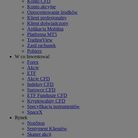
Konto CFD
Konto akcyjne
Oprocentowanie środków
Klient profesjonalny
Klient doświadczony
Aplikacja Mobilna
Platforma MT5
TradingView
Zasil rachunek
Pobierz
W co Inwestować
Forex
Akcje
ETF
Akcje CFD
Indeksy CFD
Surowce CFD
ETF Fundusze CFD
Kryptowaluty CFD
Specyfikacja instrumentów
SpaceX
Rynek
NonStop
Sentyment Klientów
Skaner akcji