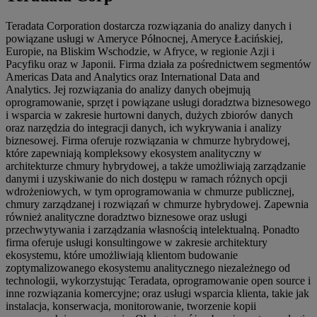
Teradata Corporation dostarcza rozwiązania do analizy danych i
powiązane usługi w Ameryce Północnej, Ameryce Łacińskiej,
Europie, na Bliskim Wschodzie, w Afryce, w regionie Azji i
Pacyfiku oraz w Japonii. Firma działa za pośrednictwem segmentów
Americas Data and Analytics oraz International Data and
Analytics. Jej rozwiązania do analizy danych obejmują
oprogramowanie, sprzęt i powiązane usługi doradztwa biznesowego
i wsparcia w zakresie hurtowni danych, dużych zbiorów danych
oraz narzędzia do integracji danych, ich wykrywania i analizy
biznesowej. Firma oferuje rozwiązania w chmurze hybrydowej,
które zapewniają kompleksowy ekosystem analityczny w
architekturze chmury hybrydowej, a także umożliwiają zarządzanie
danymi i uzyskiwanie do nich dostępu w ramach różnych opcji
wdrożeniowych, w tym oprogramowania w chmurze publicznej,
chmury zarządzanej i rozwiązań w chmurze hybrydowej. Zapewnia
również analityczne doradztwo biznesowe oraz usługi
przechwytywania i zarządzania własnością intelektualną. Ponadto
firma oferuje usługi konsultingowe w zakresie architektury
ekosystemu, które umożliwiają klientom budowanie
zoptymalizowanego ekosystemu analitycznego niezależnego od
technologii, wykorzystując Teradata, oprogramowanie open source i
inne rozwiązania komercyjne; oraz usługi wsparcia klienta, takie jak
instalacja, konserwacja, monitorowanie, tworzenie kopii