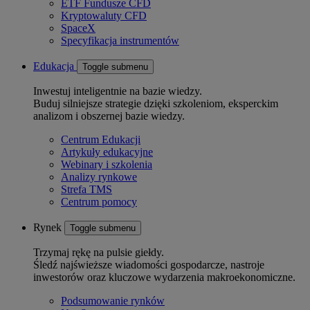
ETF Fundusze CFD
Kryptowaluty CFD
SpaceX
Specyfikacja instrumentów
Edukacja
Toggle submenu
Inwestuj inteligentnie na bazie wiedzy.
Buduj silniejsze strategie dzięki szkoleniom, eksperckim
analizom i obszernej bazie wiedzy.
Centrum Edukacji
Artykuły edukacyjne
Webinary i szkolenia
Analizy rynkowe
Strefa TMS
Centrum pomocy
Rynek
Toggle submenu
Trzymaj rękę na pulsie giełdy.
Śledź najświeższe wiadomości gospodarcze, nastroje
inwestorów oraz kluczowe wydarzenia makroekonomiczne.
Podsumowanie rynków