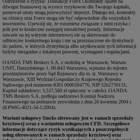
Ostrzeżenie o ryzyku: Transakcje Forex i kontrakty oparte na
dźwigni finansowej są wysoce ryzykowne dla Twojego kapitału,
ponieważ straty mogą przewyższyć depozyt. Dlatego też, kontrakty
na różnicę oraz Forex mogą nie być odpowiednie dla wszystkich
inwestorów. Upewnij się, że rozumiesz związane z nimi ryzyka i
jeśli jest to konieczne zasięgnij niezależnej porady. Informacje
zawarte na tej witrynie internetowej nie są skierowane do
odbiorców konkretnego kraju i nie są przeznaczone do dystrybucji
do państw, w których dystrybucja albo użytkowanie tych informacji
byłyby niezgodne z lokalnym prawem, wymogami i regulacjami.
OANDA TMS Brokers S.A. z siedzibą w Warszawie, Warsaw
UNIT, Daszyńskiego 1, 00-843 Warszawa, wpisana do rejestru
przedsiębiorców przez Sąd Rejonowy dla m. st. Warszawy w
Warszawie, XIII Wydział Gospodarczy Krajowego Rejestru
Sądowego pod numerem KRS 0000204776, NIP 5262759131,
Kapitał zakładowy: 3,537,560 zł opłacony w całości. OANDA
TMS Brokers S.A. podlega nadzorowi Komisji Nadzoru
Finansowego na podstawie zezwolenia z dnia 26 kwietnia 2004 r.
(KPWiG-4021-54-1/2004).
Wariant usługowy Stocks oferowany jest w ramach sprzedaży
krzyżowej wraz z wariantem usługowym CFD. Szczegółowe
informacje dotyczące ryzyk wynikających z poszczególnych
usług oferowanych w ramach sprzedaży krzyżowej oraz