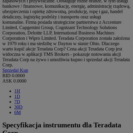
zapasowych i przywracanie. Obsługuje różne branże, w tym usługi
bankowe / finansowe, komunikację, energię, administrację rządową,
ubezpieczenia i opiekę zdrowotną, produkcję, ropę i gaz, handel
detaliczny, logistykę podróży i transportu oraz usługi
komunalne. Firma posiada strategiczne partnerstwa z Accenture
Limited, Capgemini Group, Cognizant Technology Solutions
Corporation, Deloitte LLP, International Business Machines
Corporation i Wipro Limited. Teradata Corporation została założona
w 1979 roku i ma siedzibę w Dayton w stanie Ohio. Dlaczego
warto kupić akcje Teradata Corp? Cena akcji Teradata Corp jest
widoczna w aplikacji TMS Brokers - pokazuje notowania akcji
Teradata Corp na żywo i umożliwia kupno i sprzedaż akcji Teradata
Corp.
Sprzedaj
Kup
BID
0.0000
ASK
0.0000
1H
1D
7D
30D
6M
Specyfikacja instrumentu dla Teradata
Corp