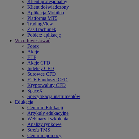
Klient profesjonalny
Klient doświadczony
Aplikacja Mobilna
Platforma MT5
TradingView
Zasil rachunek
Pobierz aplikację
W co Inwestować
Forex
Akcje
ETF
Akcje CFD
Indeksy CFD
Surowce CFD
ETF Fundusze CFD
Kryptowaluty CFD
SpaceX
Specyfikacja instrumentów
Edukacja
Centrum Edukacji
Artykuły edukacyjne
Webinary i szkolenia
Analizy rynkowe
Strefa TMS
Centrum pomocy