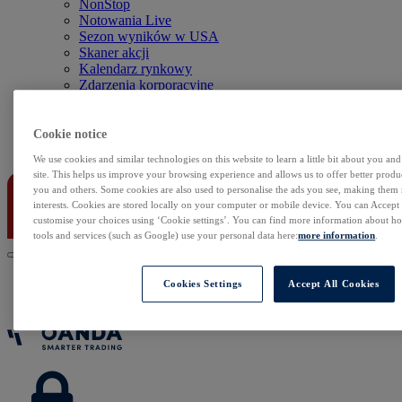
NonStop
Notowania Live
Sezon wyników w USA
Skaner akcji
Kalendarz rynkowy
Zdarzenia korporacyjne
Sentyment Klientów
Rolowania
Cookie notice
Kontakt
We use cookies and similar technologies on this website to learn a little bit about you an
site. This helps us improve your browsing experience and allows us to offer better produc
you and others. Some cookies are also used to personalise the ads you see, making them
interests. Cookies are stored locally on your computer or mobile device. You can Accept o
customise your choices using ‘Cookie settings’. You can find more information about 
tools and services (such as Google) use your personal data here:
more information
.
Cookies Settings
Accept All Cookies