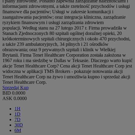
i plany zdrowotne. Ponadto zapewnia zarządzanie należnościami i
informacjami zdrowotnymi, a także rzetelność przychodów i usługi
finansowe dla pacjentów; Usługi w zakresie komunikacji i
zaangażowania pacjentów; oraz integracja kliniczna, zarządzanie
ryzykiem finansowym i usługi zarządzania zdrowiem
populacji. Według stanu na 27 lutego 2017 r. Firma prowadziła w
Stanach Zjednoczonych 80 szpitali ogólnej doraźnej opieki, 20
krótkoterminowych szpitali chirurgicznych i około 470 przychodni,
a także 239 ambulatoryjnych, 34 pilnych i 21 ośrodków
obrazowania; oraz 9 prywatnych szpitali i klinik w Wielkiej
Brytanii. Firma Tenet Healthcare Corporation została założona w
1967 roku i ma siedzibę w Dallas w Teksasie. Dlaczego warto kupić
akcje Tenet Healthcare Corp? Cena akcji Tenet Healthcare Corp jest
widoczna w aplikacji TMS Brokers - pokazuje notowania akcji
Tenet Healthcare Corp na żywo i umożliwia kupno i sprzedaż akcji
Tenet Healthcare Corp.
Sprzedaj
Kup
BID
0.0000
ASK
0.0000
1H
1D
7D
30D
6M