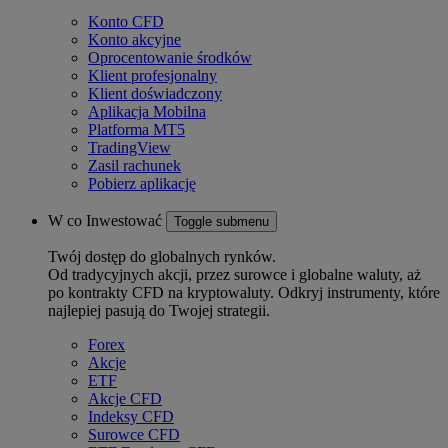
Konto CFD
Konto akcyjne
Oprocentowanie środków
Klient profesjonalny
Klient doświadczony
Aplikacja Mobilna
Platforma MT5
TradingView
Zasil rachunek
Pobierz aplikację
W co Inwestować
Toggle submenu
Twój dostęp do globalnych rynków.
Od tradycyjnych akcji, przez surowce i globalne waluty, aż
po kontrakty CFD na kryptowaluty. Odkryj instrumenty, które
najlepiej pasują do Twojej strategii.
Forex
Akcje
ETF
Akcje CFD
Indeksy CFD
Surowce CFD