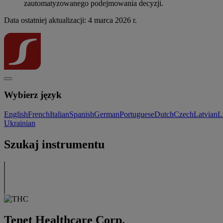
zautomatyzowanego podejmowania decyzji.
Data ostatniej aktualizacji: 4 marca 2026 r.
Wybierz język
English
French
Italian
Spanish
German
Portuguese
Dutch
Czech
Latvian
L
Ukrainian
Szukaj instrumentu
Tenet Healthcare Corp.