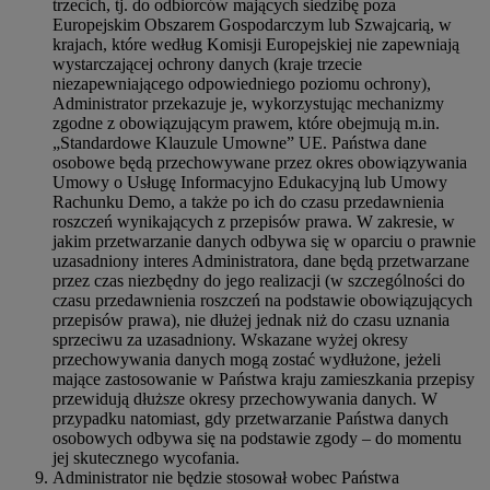
trzecich, tj. do odbiorców mających siedzibę poza
Europejskim Obszarem Gospodarczym lub Szwajcarią, w
krajach, które według Komisji Europejskiej nie zapewniają
wystarczającej ochrony danych (kraje trzecie
niezapewniającego odpowiedniego poziomu ochrony),
Administrator przekazuje je, wykorzystując mechanizmy
zgodne z obowiązującym prawem, które obejmują m.in.
„Standardowe Klauzule Umowne” UE. Państwa dane
osobowe będą przechowywane przez okres obowiązywania
Umowy o Usługę Informacyjno Edukacyjną lub Umowy
Rachunku Demo, a także po ich do czasu przedawnienia
roszczeń wynikających z przepisów prawa. W zakresie, w
jakim przetwarzanie danych odbywa się w oparciu o prawnie
uzasadniony interes Administratora, dane będą przetwarzane
przez czas niezbędny do jego realizacji (w szczególności do
czasu przedawnienia roszczeń na podstawie obowiązujących
przepisów prawa), nie dłużej jednak niż do czasu uznania
sprzeciwu za uzasadniony. Wskazane wyżej okresy
przechowywania danych mogą zostać wydłużone, jeżeli
mające zastosowanie w Państwa kraju zamieszkania przepisy
przewidują dłuższe okresy przechowywania danych. W
przypadku natomiast, gdy przetwarzanie Państwa danych
osobowych odbywa się na podstawie zgody – do momentu
jej skutecznego wycofania.
Administrator nie będzie stosował wobec Państwa