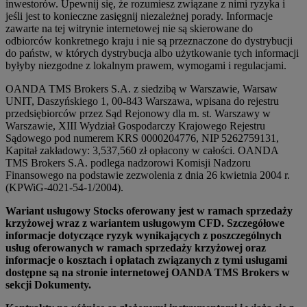
inwestorów. Upewnij się, że rozumiesz związane z nimi ryzyka i
jeśli jest to konieczne zasięgnij niezależnej porady. Informacje
zawarte na tej witrynie internetowej nie są skierowane do
odbiorców konkretnego kraju i nie są przeznaczone do dystrybucji
do państw, w których dystrybucja albo użytkowanie tych informacji
byłyby niezgodne z lokalnym prawem, wymogami i regulacjami.
OANDA TMS Brokers S.A. z siedzibą w Warszawie, Warsaw
UNIT, Daszyńskiego 1, 00-843 Warszawa, wpisana do rejestru
przedsiębiorców przez Sąd Rejonowy dla m. st. Warszawy w
Warszawie, XIII Wydział Gospodarczy Krajowego Rejestru
Sądowego pod numerem KRS 0000204776, NIP 5262759131,
Kapitał zakładowy: 3,537,560 zł opłacony w całości. OANDA
TMS Brokers S.A. podlega nadzorowi Komisji Nadzoru
Finansowego na podstawie zezwolenia z dnia 26 kwietnia 2004 r.
(KPWiG-4021-54-1/2004).
Wariant usługowy Stocks oferowany jest w ramach sprzedaży
krzyżowej wraz z wariantem usługowym CFD. Szczegółowe
informacje dotyczące ryzyk wynikających z poszczególnych
usług oferowanych w ramach sprzedaży krzyżowej oraz
informacje o kosztach i opłatach związanych z tymi usługami
dostępne są na stronie internetowej OANDA TMS Brokers w
sekcji Dokumenty.