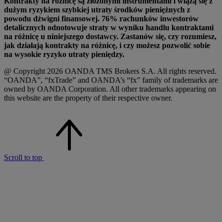
Kontrakty na różnicę są złożonymi instrumentami i wiążą się z
dużym ryzykiem szybkiej utraty środków pieniężnych z
powodu dźwigni finansowej. 76% rachunków inwestorów
detalicznych odnotowuje straty w wyniku handlu kontraktami
na różnicę u niniejszego dostawcy. Zastanów się, czy rozumiesz,
jak działają kontrakty na różnicę, i czy możesz pozwolić sobie
na wysokie ryzyko utraty pieniędzy.
@ Copyright 2026 OANDA TMS Brokers S.A. All rights reserved.
“OANDA”, “fxTrade” and OANDA’s “fx” family of trademarks are
owned by OANDA Corporation. All other trademarks appearing on
this website are the property of their respective owner.
Scroll to top