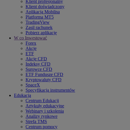
Klient profesjonalny
Klient doświadczony
Aplikacja Mobilna
Platforma MT5
TradingView
Zasil rachunek
Pobierz aplikację
W co Inwestować
Forex
Akcje
ETF
Akcje CFD
Indeksy CFD
Surowce CFD
ETF Fundusze CFD
Kryptowaluty CFD
SpaceX
Specyfikacja instrumentów
Edukacja
Centrum Edukacji
Artykuły edukacyjne
Webinary i szkolenia
Analizy rynkowe
Strefa TMS
Centrum pomocy