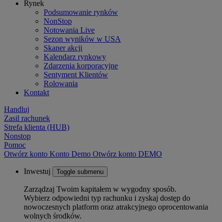
Rynek
Podsumowanie rynków
NonStop
Notowania Live
Sezon wyników w USA
Skaner akcji
Kalendarz rynkowy
Zdarzenia korporacyjne
Sentyment Klientów
Rolowania
Kontakt
Handluj
Zasil rachunek
Strefa klienta (HUB)
Nonstop
Pomoc
Otwórz konto
Konto
Demo
Otwórz konto DEMO
Inwestuj
Toggle submenu
Zarządzaj Twoim kapitałem w wygodny sposób.
Wybierz odpowiedni typ rachunku i zyskaj dostęp do
nowoczesnych platform oraz atrakcyjnego oprocentowania
wolnych środków.