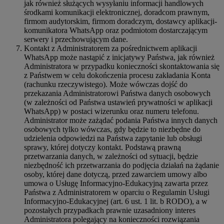
jak również służących wysyłaniu informacji handlowych
środkami komunikacji elektronicznej, doradcom prawnym,
firmom audytorskim, firmom doradczym, dostawcy aplikacji-
komunikatora WhatsApp oraz podmiotom dostarczającym
serwery i przechowującym dane.
Kontakt z Administratorem za pośrednictwem aplikacji
WhatsApp może nastąpić z inicjatywy Państwa, jak również
Administratora w przypadku konieczności skontaktowania się
z Państwem w celu dokończenia procesu zakładania Konta
(rachunku rzeczywistego). Może wówczas dojść do
przekazania Administratorowi Państwa danych osobowych
(w zależności od Państwa ustawień prywatności w aplikacji
WhatsApp) w postaci wizerunku oraz numeru telefonu.
Administrator może zażądać podania Państwa innych danych
osobowych tylko wówczas, gdy będzie to niezbędne do
udzielenia odpowiedzi na Państwa zapytanie lub obsługi
sprawy, której dotyczy kontakt. Podstawą prawną
przetwarzania danych, w zależności od sytuacji, będzie
niezbędność ich przetwarzania do podjęcia działań na żądanie
osoby, której dane dotyczą, przed zawarciem umowy albo
umowa o Usługę Informacyjno-Edukacyjną zawarta przez
Państwa z Administratorem w oparciu o Regulamin Usługi
Informacyjno-Edukacyjnej (art. 6 ust. 1 lit. b RODO), a w
pozostałych przypadkach prawnie uzasadniony interes
Administratora polegający na konieczności rozwiązania