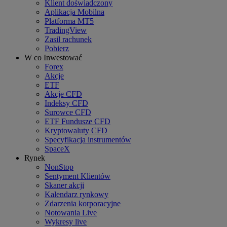
Klient doświadczony
Aplikacja Mobilna
Platforma MT5
TradingView
Zasil rachunek
Pobierz
W co Inwestować
Forex
Akcje
ETF
Akcje CFD
Indeksy CFD
Surowce CFD
ETF Fundusze CFD
Kryptowaluty CFD
Specyfikacja instrumentów
SpaceX
Rynek
NonStop
Sentyment Klientów
Skaner akcji
Kalendarz rynkowy
Zdarzenia korporacyjne
Notowania Live
Wykresy live