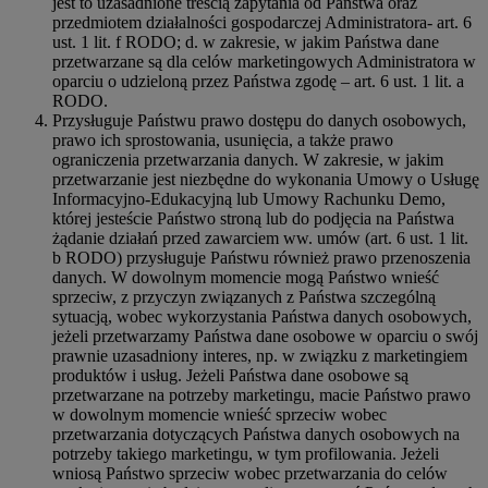
jest to uzasadnione treścią zapytania od Państwa oraz
przedmiotem działalności gospodarczej Administratora- art. 6
ust. 1 lit. f RODO; d. w zakresie, w jakim Państwa dane
przetwarzane są dla celów marketingowych Administratora w
oparciu o udzieloną przez Państwa zgodę – art. 6 ust. 1 lit. a
RODO.
Przysługuje Państwu prawo dostępu do danych osobowych,
prawo ich sprostowania, usunięcia, a także prawo
ograniczenia przetwarzania danych. W zakresie, w jakim
przetwarzanie jest niezbędne do wykonania Umowy o Usługę
Informacyjno-Edukacyjną lub Umowy Rachunku Demo,
której jesteście Państwo stroną lub do podjęcia na Państwa
żądanie działań przed zawarciem ww. umów (art. 6 ust. 1 lit.
b RODO) przysługuje Państwu również prawo przenoszenia
danych. W dowolnym momencie mogą Państwo wnieść
sprzeciw, z przyczyn związanych z Państwa szczególną
sytuacją, wobec wykorzystania Państwa danych osobowych,
jeżeli przetwarzamy Państwa dane osobowe w oparciu o swój
prawnie uzasadniony interes, np. w związku z marketingiem
produktów i usług. Jeżeli Państwa dane osobowe są
przetwarzane na potrzeby marketingu, macie Państwo prawo
w dowolnym momencie wnieść sprzeciw wobec
przetwarzania dotyczących Państwa danych osobowych na
potrzeby takiego marketingu, w tym profilowania. Jeżeli
wniosą Państwo sprzeciw wobec przetwarzania do celów