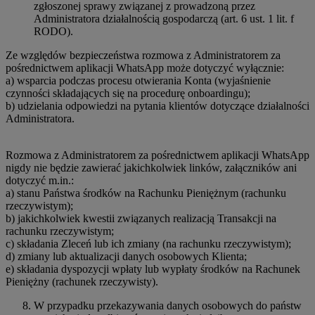
zgłoszonej sprawy związanej z prowadzoną przez
Administratora działalnością gospodarczą (art. 6 ust. 1 lit. f
RODO).
Ze względów bezpieczeństwa rozmowa z Administratorem za
pośrednictwem aplikacji WhatsApp może dotyczyć wyłącznie:
a) wsparcia podczas procesu otwierania Konta (wyjaśnienie
czynności składających się na procedurę onboardingu);
b) udzielania odpowiedzi na pytania klientów dotyczące działalności
Administratora.
Rozmowa z Administratorem za pośrednictwem aplikacji WhatsApp
nigdy nie będzie zawierać jakichkolwiek linków, załączników ani
dotyczyć m.in.:
a) stanu Państwa środków na Rachunku Pieniężnym (rachunku
rzeczywistym);
b) jakichkolwiek kwestii związanych realizacją Transakcji na
rachunku rzeczywistym;
c) składania Zleceń lub ich zmiany (na rachunku rzeczywistym);
d) zmiany lub aktualizacji danych osobowych Klienta;
e) składania dyspozycji wpłaty lub wypłaty środków na Rachunek
Pieniężny (rachunek rzeczywisty).
W przypadku przekazywania danych osobowych do państw