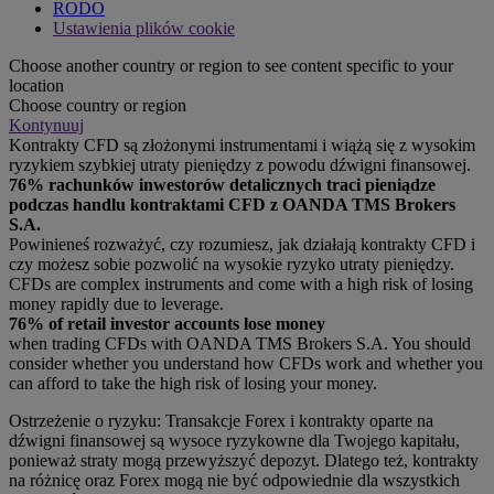
RODO
Ustawienia plików cookie
Choose another country or region to see content specific to your
location
Choose country or region
Kontynuuj
Kontrakty CFD są złożonymi instrumentami i wiążą się z wysokim
ryzykiem szybkiej utraty pieniędzy z powodu dźwigni finansowej.
76% rachunków inwestorów detalicznych traci pieniądze
podczas handlu kontraktami CFD z OANDA TMS Brokers
S.A.
Powinieneś rozważyć, czy rozumiesz, jak działają kontrakty CFD i
czy możesz sobie pozwolić na wysokie ryzyko utraty pieniędzy.
CFDs are complex instruments and come with a high risk of losing
money rapidly due to leverage.
76% of retail investor accounts lose money
when trading CFDs with OANDA TMS Brokers S.A. You should
consider whether you understand how CFDs work and whether you
can afford to take the high risk of losing your money.
Ostrzeżenie o ryzyku: Transakcje Forex i kontrakty oparte na
dźwigni finansowej są wysoce ryzykowne dla Twojego kapitału,
ponieważ straty mogą przewyższyć depozyt. Dlatego też, kontrakty
na różnicę oraz Forex mogą nie być odpowiednie dla wszystkich