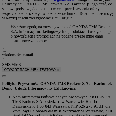
Edukacyjnej OANDA TMS Brokers S.A. i akceptuję jego treść, co
stanowi podstawę do kontaktu w celu przedstawienia oferty i
wsparcia telefonicznego w obsłudze rachunku. Rozumiem, że mogę
w każdej chwili zrezygnować z tej usługi.*
Wyrażam zgodę na otrzymywanie od OANDA TMS Brokers
S.A. informacji marketingowych o produktach i usługach, np.
o nowościach i promocjach na podane przeze mnie dane
kontaktowe za pomocą:
wiadomości e-mail
SMS/MMS
OTWÓRZ RACHUNEK TESTOWY »
Polityka Prywatności OANDA TMS Brokers S.A. – Rachunek
Demo, Usługa Informacyjno- Edukacyjna
Administratorem Państwa danych osobowych jest OANDA
TMS Brokers S.A. z siedzibą w Warszawie, Rondo
Daszyńskiego 1 00-843 Warszawa, NIP 526-275-91-31, dla
której Sąd Rejonowy dla m.st. Warszawy w Warszawie, XIII
Wydział Gospodarczy KRS prowadzi akta rejestrowe pod