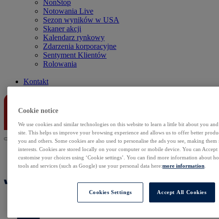
NonStop
Notowania Live
Sezon wyników w USA
Skaner akcji
Kalendarz rynkowy
Zdarzenia korporacyjne
Sentyment Klientów
Rolowania
Kontakt
Cookie notice
We use cookies and similar technologies on this website to learn a little bit about you an
site. This helps us improve your browsing experience and allows us to offer better produc
you and others. Some cookies are also used to personalise the ads you see, making them
interests. Cookies are stored locally on your computer or mobile device. You can Accept o
customise your choices using ‘Cookie settings’. You can find more information about 
tools and services (such as Google) use your personal data here:
more information
.
Cookies Settings
Accept All Cookies