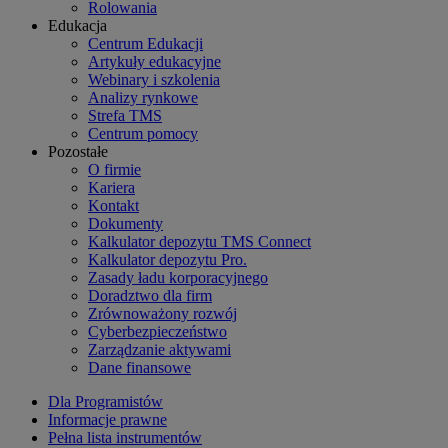
Rolowania
Edukacja
Centrum Edukacji
Artykuły edukacyjne
Webinary i szkolenia
Analizy rynkowe
Strefa TMS
Centrum pomocy
Pozostałe
O firmie
Kariera
Kontakt
Dokumenty
Kalkulator depozytu TMS Connect
Kalkulator depozytu Pro.
Zasady ładu korporacyjnego
Doradztwo dla firm
Zrównoważony rozwój
Cyberbezpieczeństwo
Zarządzanie aktywami
Dane finansowe
Dla Programistów
Informacje prawne
Pełna lista instrumentów