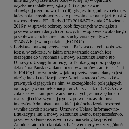
inne niż powyższe może odbywać się: (i) w oparciu o
uzyskanie dodatkowej zgody, (ii) na podstawie
obowiązującego prawa, lub (iii) gdy jest to zgodne z celem, w
którym dane osobowe zostały pierwotnie zebrane (art. 6 ust. 4
rozporządzenia PE i Rady (UE) 2016/679 z dnia 27 kwietnia
2016 r. w sprawie ochrony osób fizycznych w związku z
przetwarzaniem danych osobowych i w sprawie swobodnego
przepływu takich danych oraz uchylenia dyrektywy
95/46/WE, (zwanego dalej: „RODO”).
Podstawą prawną przetwarzania Państwa danych osobowych
jest: a. w zakresie, w jakim przetwarzanie danych jest
niezbędne do wykonania Umowy Rachunku Demo lub
Umowy o Usługę Informacyjno-Edukacyjną oraz podjęcia
działań na Pańskie żądanie przed ww. umów - art. 6 ust. 1 lit.
b RODO; b. w zakresie, w jakim przetwarzanie danych jest
niezbędne dla realizacji przez Administratora obowiązków
prawnych ciążących na nim, w szczególności polegających
na rozpatrywaniu reklamacji - art. 6 ust. 1 lit. c RODO; c. w
zakresie, w jakim przetwarzanie danych jest niezbędne do
realizacji celów wynikających z prawnie uzasadnionych
interesów Administratora, takich jak dochodzenie roszczeń
wynikających z zawartej Umowy o Usługę Informacyjno-
Edukacyjną lub Umowy Rachunku Demo, bezpieczeństwo,
przeciwdziałanie oszustwom czy marketing bezpośredni
Administratora lub kontakt z Państwem, gdy w szczególności