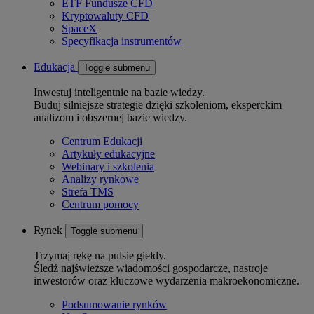
ETF Fundusze CFD
Kryptowaluty CFD
SpaceX
Specyfikacja instrumentów
Edukacja
Toggle submenu
Inwestuj inteligentnie na bazie wiedzy.
Buduj silniejsze strategie dzięki szkoleniom, eksperckim
analizom i obszernej bazie wiedzy.
Centrum Edukacji
Artykuły edukacyjne
Webinary i szkolenia
Analizy rynkowe
Strefa TMS
Centrum pomocy
Rynek
Toggle submenu
Trzymaj rękę na pulsie giełdy.
Śledź najświeższe wiadomości gospodarcze, nastroje
inwestorów oraz kluczowe wydarzenia makroekonomiczne.
Podsumowanie rynków