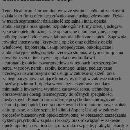
Tenet Healthcare Corporation wraz ze swoimi spółkami zależnymi
działa jako firma oferująca zróżnicowane usługi zdrowotne. Działa
w trzech segmentach: działalność szpitalna i inna, opieka
ambulatoryjna oraz iglaste. Szpitale ogólne firmy oferują usługi w
zakresie opieki doraźnej, sale operacyjne i pooperacyjne, usługi
radiologiczne i oddechowe, laboratoria kliniczne i apteki. Zapewnia
również intensywną i krytyczną opiekę oraz oddziały opieki
wieńcowej; fizjoterapia, usługi ortopedyczne, onkologiczne i
ambulatoryjne; usługi opieki trzeciego stopnia, w tym chirurgia na
otwartym sercu, intensywna opieka noworodków i
neuronauki; opieka czwartorzędowa w rejonach przeszczepów
serca, wątroby, nerek i szpiku kostnego; usługi pediatryczne
trzeciego i czwartorzędu oraz usługi w zakresie oparzeń; oraz
zabiegi naczyniowe ratujące kończyny, usługi w zakresie ostrych
urazów poziomu 1, opieka wewnątrznaczyniowa po udarze,
minimalnie inwazyjna wymiana zastawek serca, technologia
obrazowania i dostęp telemedyczny do różnych specjalności
medycznych. Ponadto firma oferuje przychodnie chirurgiczne i
ośrodki pilnej opieki, centra obrazowania i krótkoterminowe szpitale
chirurgiczne, a także szpitale i kliniki Aspen; Usługi w zakresie
procesów biznesowych opieki zdrowotnej w obszarach zarządzania
cyklem przychodów szpitali i lekarzy oraz rozwiązań w zakresie
opieki opartej na wartościach; oraz mikro-szpitale, praktyki lekarskie