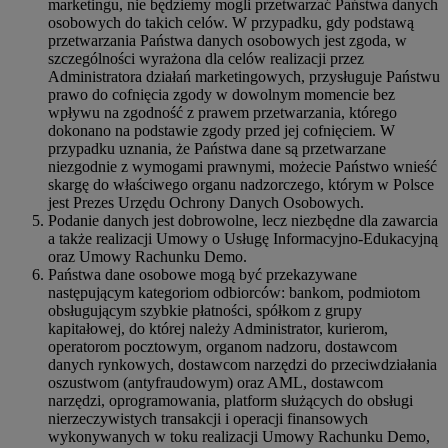
marketingu, nie będziemy mogli przetwarzać Państwa danych
osobowych do takich celów. W przypadku, gdy podstawą
przetwarzania Państwa danych osobowych jest zgoda, w
szczególności wyrażona dla celów realizacji przez
Administratora działań marketingowych, przysługuje Państwu
prawo do cofnięcia zgody w dowolnym momencie bez
wpływu na zgodność z prawem przetwarzania, którego
dokonano na podstawie zgody przed jej cofnięciem. W
przypadku uznania, że Państwa dane są przetwarzane
niezgodnie z wymogami prawnymi, możecie Państwo wnieść
skargę do właściwego organu nadzorczego, którym w Polsce
jest Prezes Urzędu Ochrony Danych Osobowych.
Podanie danych jest dobrowolne, lecz niezbędne dla zawarcia
a także realizacji Umowy o Usługę Informacyjno-Edukacyjną
oraz Umowy Rachunku Demo.
Państwa dane osobowe mogą być przekazywane
następującym kategoriom odbiorców: bankom, podmiotom
obsługującym szybkie płatności, spółkom z grupy
kapitałowej, do której należy Administrator, kurierom,
operatorom pocztowym, organom nadzoru, dostawcom
danych rynkowych, dostawcom narzędzi do przeciwdziałania
oszustwom (antyfraudowym) oraz AML, dostawcom
narzędzi, oprogramowania, platform służących do obsługi
nierzeczywistych transakcji i operacji finansowych
wykonywanych w toku realizacji Umowy Rachunku Demo,