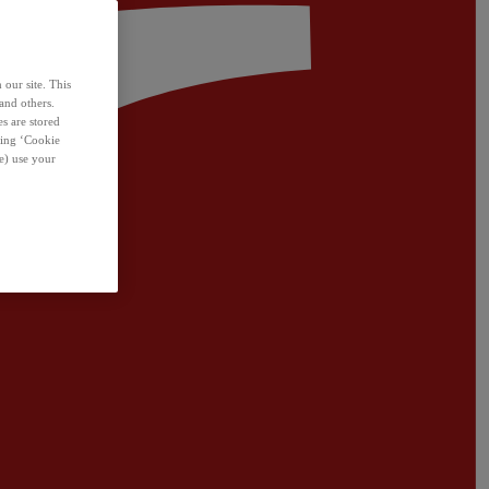
 our site. This
and others.
s are stored
sing ‘Cookie
e) use your