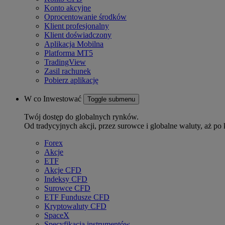
Konto akcyjne
Oprocentowanie środków
Klient profesjonalny
Klient doświadczony
Aplikacja Mobilna
Platforma MT5
TradingView
Zasil rachunek
Pobierz aplikację
W co Inwestować
Toggle submenu
Twój dostęp do globalnych rynków.
Od tradycyjnych akcji, przez surowce i globalne waluty, aż po 
Forex
Akcje
ETF
Akcje CFD
Indeksy CFD
Surowce CFD
ETF Fundusze CFD
Kryptowaluty CFD
SpaceX
Specyfikacja instrumentów