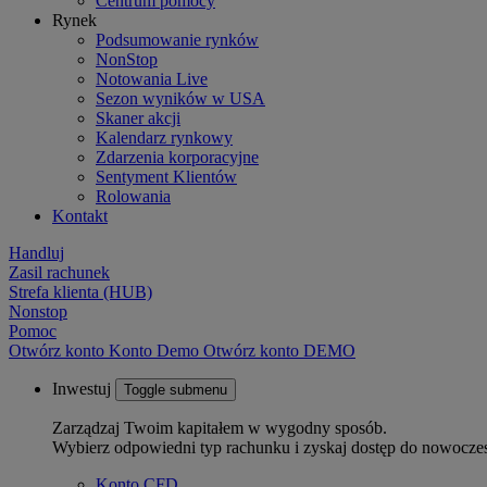
Centrum pomocy
Rynek
Podsumowanie rynków
NonStop
Notowania Live
Sezon wyników w USA
Skaner akcji
Kalendarz rynkowy
Zdarzenia korporacyjne
Sentyment Klientów
Rolowania
Kontakt
Handluj
Zasil rachunek
Strefa klienta (HUB)
Nonstop
Pomoc
Otwórz konto
Konto
Demo
Otwórz konto DEMO
Inwestuj
Toggle submenu
Zarządzaj Twoim kapitałem w wygodny sposób.
Wybierz odpowiedni typ rachunku i zyskaj dostęp do nowocze
Konto CFD