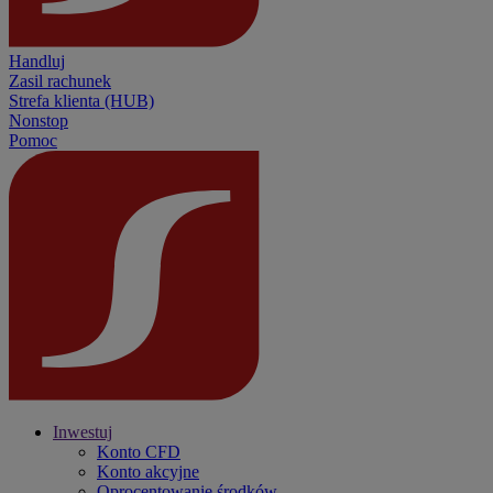
Handluj
Zasil rachunek
Strefa klienta (HUB)
Nonstop
Pomoc
Inwestuj
Konto CFD
Konto akcyjne
Oprocentowanie środków