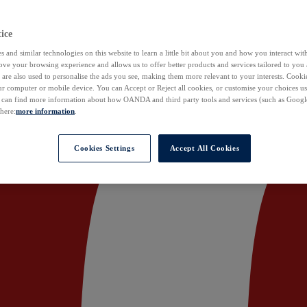
ice
 and similar technologies on this website to learn a little bit about you and how you interact with
ove your browsing experience and allows us to offer better products and services tailored to you 
are also used to personalise the ads you see, making them more relevant to your interests. Cookie
ur computer or mobile device. You can Accept or Reject all cookies, or customise your choices u
u can find more information about how OANDA and third party tools and services (such as Googl
 here:
more information
.
Cookies Settings
Accept All Cookies