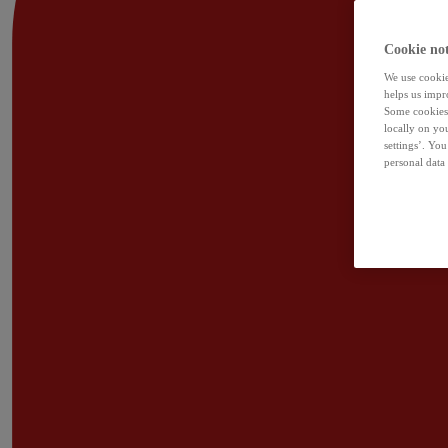
Cookie not
We use cookies
helps us impr
Some cookies 
locally on yo
settings’. Yo
personal data