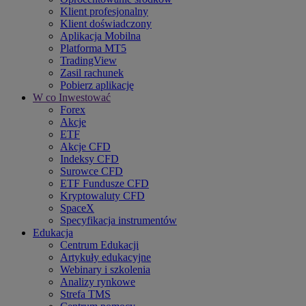
Klient profesjonalny
Klient doświadczony
Aplikacja Mobilna
Platforma MT5
TradingView
Zasil rachunek
Pobierz aplikację
W co Inwestować
Forex
Akcje
ETF
Akcje CFD
Indeksy CFD
Surowce CFD
ETF Fundusze CFD
Kryptowaluty CFD
SpaceX
Specyfikacja instrumentów
Edukacja
Centrum Edukacji
Artykuły edukacyjne
Webinary i szkolenia
Analizy rynkowe
Strefa TMS