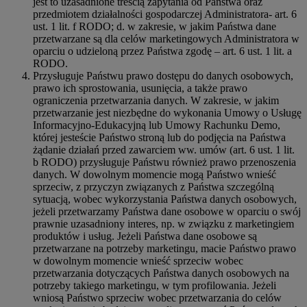
jest to uzasadnione treścią zapytania od Państwa oraz
przedmiotem działalności gospodarczej Administratora- art. 6
ust. 1 lit. f RODO; d. w zakresie, w jakim Państwa dane
przetwarzane są dla celów marketingowych Administratora w
oparciu o udzieloną przez Państwa zgodę – art. 6 ust. 1 lit. a
RODO.
Przysługuje Państwu prawo dostępu do danych osobowych,
prawo ich sprostowania, usunięcia, a także prawo
ograniczenia przetwarzania danych. W zakresie, w jakim
przetwarzanie jest niezbędne do wykonania Umowy o Usługę
Informacyjno-Edukacyjną lub Umowy Rachunku Demo,
której jesteście Państwo stroną lub do podjęcia na Państwa
żądanie działań przed zawarciem ww. umów (art. 6 ust. 1 lit.
b RODO) przysługuje Państwu również prawo przenoszenia
danych. W dowolnym momencie mogą Państwo wnieść
sprzeciw, z przyczyn związanych z Państwa szczególną
sytuacją, wobec wykorzystania Państwa danych osobowych,
jeżeli przetwarzamy Państwa dane osobowe w oparciu o swój
prawnie uzasadniony interes, np. w związku z marketingiem
produktów i usług. Jeżeli Państwa dane osobowe są
przetwarzane na potrzeby marketingu, macie Państwo prawo
w dowolnym momencie wnieść sprzeciw wobec
przetwarzania dotyczących Państwa danych osobowych na
potrzeby takiego marketingu, w tym profilowania. Jeżeli
wniosą Państwo sprzeciw wobec przetwarzania do celów