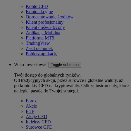
Konto CFD
Konto akcyjne
Oprocentowanie środków
Klient profesjonalny
Klient doświadczony
Aplikacja Mobilna
Platforma MT5
TradingView
Zasil rachunek
Pobierz aplikację
W co Inwestować
Toggle submenu
Twój dostęp do globalnych rynków.
Od tradycyjnych akcji, przez surowce i globalne waluty, aż
po kontrakty CFD na kryptowaluty. Odkryj instrumenty, które
najlepiej pasują do Twojej strategii.
Forex
Akcje
ETF
Akcje CFD
Indeksy CFD
Surowce CFD