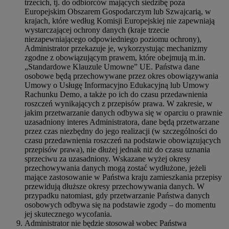
trzecich, tj. do odbiorców mających siedzibę poza
Europejskim Obszarem Gospodarczym lub Szwajcarią, w
krajach, które według Komisji Europejskiej nie zapewniają
wystarczającej ochrony danych (kraje trzecie
niezapewniającego odpowiedniego poziomu ochrony),
Administrator przekazuje je, wykorzystując mechanizmy
zgodne z obowiązującym prawem, które obejmują m.in.
„Standardowe Klauzule Umowne” UE. Państwa dane
osobowe będą przechowywane przez okres obowiązywania
Umowy o Usługę Informacyjno Edukacyjną lub Umowy
Rachunku Demo, a także po ich do czasu przedawnienia
roszczeń wynikających z przepisów prawa. W zakresie, w
jakim przetwarzanie danych odbywa się w oparciu o prawnie
uzasadniony interes Administratora, dane będą przetwarzane
przez czas niezbędny do jego realizacji (w szczególności do
czasu przedawnienia roszczeń na podstawie obowiązujących
przepisów prawa), nie dłużej jednak niż do czasu uznania
sprzeciwu za uzasadniony. Wskazane wyżej okresy
przechowywania danych mogą zostać wydłużone, jeżeli
mające zastosowanie w Państwa kraju zamieszkania przepisy
przewidują dłuższe okresy przechowywania danych. W
przypadku natomiast, gdy przetwarzanie Państwa danych
osobowych odbywa się na podstawie zgody – do momentu
jej skutecznego wycofania.
Administrator nie będzie stosował wobec Państwa