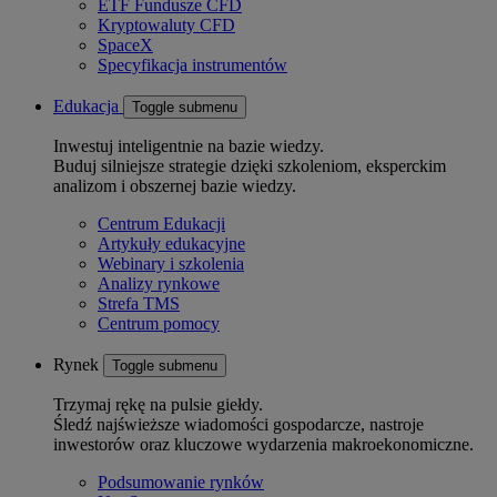
ETF Fundusze CFD
Kryptowaluty CFD
SpaceX
Specyfikacja instrumentów
Edukacja
Toggle submenu
Inwestuj inteligentnie na bazie wiedzy.
Buduj silniejsze strategie dzięki szkoleniom, eksperckim
analizom i obszernej bazie wiedzy.
Centrum Edukacji
Artykuły edukacyjne
Webinary i szkolenia
Analizy rynkowe
Strefa TMS
Centrum pomocy
Rynek
Toggle submenu
Trzymaj rękę na pulsie giełdy.
Śledź najświeższe wiadomości gospodarcze, nastroje
inwestorów oraz kluczowe wydarzenia makroekonomiczne.
Podsumowanie rynków