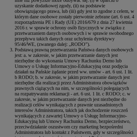
inne niż powyższe może odbywać się: (i) w oparciu o
uzyskanie dodatkowej zgody, (ii) na podstawie
obowiązującego prawa, lub (iii) gdy jest to zgodne z celem, w
którym dane osobowe zostały pierwotnie zebrane (art. 6 ust. 4
rozporządzenia PE i Rady (UE) 2016/679 z dnia 27 kwietnia
2016 r. w sprawie ochrony osób fizycznych w związku z
przetwarzaniem danych osobowych i w sprawie swobodnego
przepływu takich danych oraz uchylenia dyrektywy
95/46/WE, (zwanego dalej: „RODO”).
Podstawą prawną przetwarzania Państwa danych osobowych
jest: a. w zakresie, w jakim przetwarzanie danych jest
niezbędne do wykonania Umowy Rachunku Demo lub
Umowy o Usługę Informacyjno-Edukacyjną oraz podjęcia
działań na Pańskie żądanie przed ww. umów - art. 6 ust. 1 lit.
b RODO; b. w zakresie, w jakim przetwarzanie danych jest
niezbędne dla realizacji przez Administratora obowiązków
prawnych ciążących na nim, w szczególności polegających
na rozpatrywaniu reklamacji - art. 6 ust. 1 lit. c RODO; c. w
zakresie, w jakim przetwarzanie danych jest niezbędne do
realizacji celów wynikających z prawnie uzasadnionych
interesów Administratora, takich jak dochodzenie roszczeń
wynikających z zawartej Umowy o Usługę Informacyjno-
Edukacyjną lub Umowy Rachunku Demo, bezpieczeństwo,
przeciwdziałanie oszustwom czy marketing bezpośredni
Administratora lub kontakt z Państwem, gdy w szczególności