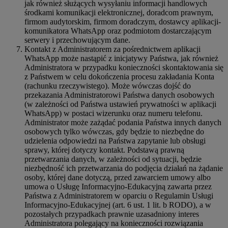
jak również służących wysyłaniu informacji handlowych
środkami komunikacji elektronicznej, doradcom prawnym,
firmom audytorskim, firmom doradczym, dostawcy aplikacji-
komunikatora WhatsApp oraz podmiotom dostarczającym
serwery i przechowującym dane.
Kontakt z Administratorem za pośrednictwem aplikacji
WhatsApp może nastąpić z inicjatywy Państwa, jak również
Administratora w przypadku konieczności skontaktowania się
z Państwem w celu dokończenia procesu zakładania Konta
(rachunku rzeczywistego). Może wówczas dojść do
przekazania Administratorowi Państwa danych osobowych
(w zależności od Państwa ustawień prywatności w aplikacji
WhatsApp) w postaci wizerunku oraz numeru telefonu.
Administrator może zażądać podania Państwa innych danych
osobowych tylko wówczas, gdy będzie to niezbędne do
udzielenia odpowiedzi na Państwa zapytanie lub obsługi
sprawy, której dotyczy kontakt. Podstawą prawną
przetwarzania danych, w zależności od sytuacji, będzie
niezbędność ich przetwarzania do podjęcia działań na żądanie
osoby, której dane dotyczą, przed zawarciem umowy albo
umowa o Usługę Informacyjno-Edukacyjną zawarta przez
Państwa z Administratorem w oparciu o Regulamin Usługi
Informacyjno-Edukacyjnej (art. 6 ust. 1 lit. b RODO), a w
pozostałych przypadkach prawnie uzasadniony interes
Administratora polegający na konieczności rozwiązania