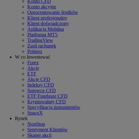
Konto CFD
Konto akcyjne
Oprocentowanie środków
Klient profesjonalny
Klient doświadczony
Aplikacja Mobilna
Platforma MT5
TradingView
Zasil rachunek
Pobierz
W co Inwestować
Forex
Akcje
ETF
Akcje CFD
Indeksy CFD
Surowce CFD
ETF Fundusze CFD
Kryptowaluty CFD
Specyfikacja instrumentów
SpaceX
Rynek
NonStop
Sentyment Klientów
Skaner akcji