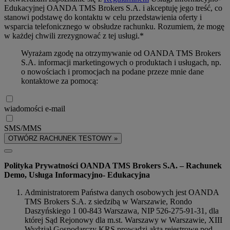
Edukacyjnej OANDA TMS Brokers S.A. i akceptuję jego treść, co
stanowi podstawę do kontaktu w celu przedstawienia oferty i
wsparcia telefonicznego w obsłudze rachunku. Rozumiem, że mogę
w każdej chwili zrezygnować z tej usługi.*
Wyrażam zgodę na otrzymywanie od OANDA TMS Brokers
S.A. informacji marketingowych o produktach i usługach, np.
o nowościach i promocjach na podane przeze mnie dane
kontaktowe za pomocą:
wiadomości e-mail
SMS/MMS
OTWÓRZ RACHUNEK TESTOWY »
Polityka Prywatności OANDA TMS Brokers S.A. – Rachunek
Demo, Usługa Informacyjno- Edukacyjna
Administratorem Państwa danych osobowych jest OANDA
TMS Brokers S.A. z siedzibą w Warszawie, Rondo
Daszyńskiego 1 00-843 Warszawa, NIP 526-275-91-31, dla
której Sąd Rejonowy dla m.st. Warszawy w Warszawie, XIII
Wydział Gospodarczy KRS prowadzi akta rejestrowe pod