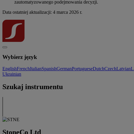
zautomatyzowanego podejmowania decyzji.
Data ostatniej aktualizacji: 4 marca 2026 r.
Wybierz język
English
French
Italian
Spanish
German
Portuguese
Dutch
Czech
Latvian
L
Ukrainian
Szukaj instrumentu
StoneCo Ltd