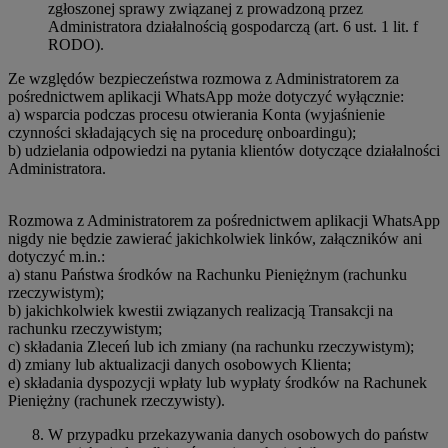
zgłoszonej sprawy związanej z prowadzoną przez
Administratora działalnością gospodarczą (art. 6 ust. 1 lit. f
RODO).
Ze względów bezpieczeństwa rozmowa z Administratorem za
pośrednictwem aplikacji WhatsApp może dotyczyć wyłącznie:
a) wsparcia podczas procesu otwierania Konta (wyjaśnienie
czynności składających się na procedurę onboardingu);
b) udzielania odpowiedzi na pytania klientów dotyczące działalności
Administratora.
Rozmowa z Administratorem za pośrednictwem aplikacji WhatsApp
nigdy nie będzie zawierać jakichkolwiek linków, załączników ani
dotyczyć m.in.:
a) stanu Państwa środków na Rachunku Pieniężnym (rachunku
rzeczywistym);
b) jakichkolwiek kwestii związanych realizacją Transakcji na
rachunku rzeczywistym;
c) składania Zleceń lub ich zmiany (na rachunku rzeczywistym);
d) zmiany lub aktualizacji danych osobowych Klienta;
e) składania dyspozycji wpłaty lub wypłaty środków na Rachunek
Pieniężny (rachunek rzeczywisty).
W przypadku przekazywania danych osobowych do państw