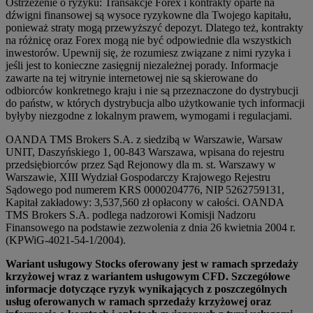
Ostrzeżenie o ryzyku: Transakcje Forex i kontrakty oparte na
dźwigni finansowej są wysoce ryzykowne dla Twojego kapitału,
ponieważ straty mogą przewyższyć depozyt. Dlatego też, kontrakty
na różnicę oraz Forex mogą nie być odpowiednie dla wszystkich
inwestorów. Upewnij się, że rozumiesz związane z nimi ryzyka i
jeśli jest to konieczne zasięgnij niezależnej porady. Informacje
zawarte na tej witrynie internetowej nie są skierowane do
odbiorców konkretnego kraju i nie są przeznaczone do dystrybucji
do państw, w których dystrybucja albo użytkowanie tych informacji
byłyby niezgodne z lokalnym prawem, wymogami i regulacjami.
OANDA TMS Brokers S.A. z siedzibą w Warszawie, Warsaw
UNIT, Daszyńskiego 1, 00-843 Warszawa, wpisana do rejestru
przedsiębiorców przez Sąd Rejonowy dla m. st. Warszawy w
Warszawie, XIII Wydział Gospodarczy Krajowego Rejestru
Sądowego pod numerem KRS 0000204776, NIP 5262759131,
Kapitał zakładowy: 3,537,560 zł opłacony w całości. OANDA
TMS Brokers S.A. podlega nadzorowi Komisji Nadzoru
Finansowego na podstawie zezwolenia z dnia 26 kwietnia 2004 r.
(KPWiG-4021-54-1/2004).
Wariant usługowy Stocks oferowany jest w ramach sprzedaży
krzyżowej wraz z wariantem usługowym CFD. Szczegółowe
informacje dotyczące ryzyk wynikających z poszczególnych
usług oferowanych w ramach sprzedaży krzyżowej oraz