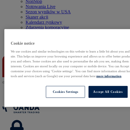
NonStop
Notowania Live
Sezon wyników w USA
Skaner akcji
Kalendarz rynkowy
Zdarzenia korporacyjne
Sentyment Klientów
Rolowania
Cookie notice
Kontakt
We use cookies and similar technologies on this website to learn a little bit about you an
site. This helps us improve your browsing experience and allows us to offer better produc
you and others. Some cookies are also used to personalise the ads you see, making them
interests. Cookies are stored locally on your computer or mobile device. You can Accept o
customise your choices using ‘Cookie settings’. You can find more information about 
tools and services (such as Google) use your personal data here:
more information
.
Cookies Settings
Accept All Cookies