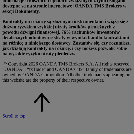
informacje o kosztach i opłatach związanych z tymi usługami
dostępne są na stronie internetowej OANDA TMS Brokers w
sekcji Dokumenty.
Kontrakty na różnicę są złożonymi instrumentami i wiążą się z
dużym ryzykiem szybkiej utraty środków pieniężnych z
powodu dźwigni finansowej. 76% rachunków inwestorów
detalicznych odnotowuje straty w wyniku handlu kontraktami
na różnicę u niniejszego dostawcy. Zastanów się, czy rozumiesz,
jak działają kontrakty na różnicę, i czy możesz pozwolić sobie
na wysokie ryzyko utraty pieniędzy.
@ Copyright 2026 OANDA TMS Brokers S.A. All rights reserved.
“OANDA”, “fxTrade” and OANDA’s “fx” family of trademarks are
owned by OANDA Corporation. All other trademarks appearing on
this website are the property of their respective owner.
Scroll to top