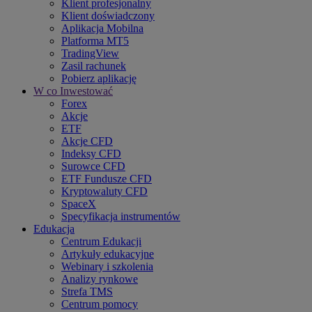
Klient profesjonalny
Klient doświadczony
Aplikacja Mobilna
Platforma MT5
TradingView
Zasil rachunek
Pobierz aplikację
W co Inwestować
Forex
Akcje
ETF
Akcje CFD
Indeksy CFD
Surowce CFD
ETF Fundusze CFD
Kryptowaluty CFD
SpaceX
Specyfikacja instrumentów
Edukacja
Centrum Edukacji
Artykuły edukacyjne
Webinary i szkolenia
Analizy rynkowe
Strefa TMS
Centrum pomocy