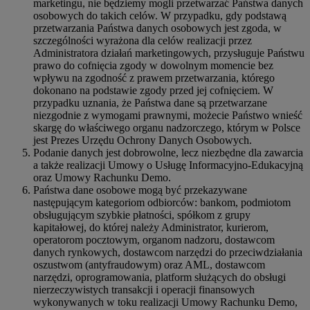
marketingu, nie będziemy mogli przetwarzać Państwa danych
osobowych do takich celów. W przypadku, gdy podstawą
przetwarzania Państwa danych osobowych jest zgoda, w
szczególności wyrażona dla celów realizacji przez
Administratora działań marketingowych, przysługuje Państwu
prawo do cofnięcia zgody w dowolnym momencie bez
wpływu na zgodność z prawem przetwarzania, którego
dokonano na podstawie zgody przed jej cofnięciem. W
przypadku uznania, że Państwa dane są przetwarzane
niezgodnie z wymogami prawnymi, możecie Państwo wnieść
skargę do właściwego organu nadzorczego, którym w Polsce
jest Prezes Urzędu Ochrony Danych Osobowych.
Podanie danych jest dobrowolne, lecz niezbędne dla zawarcia
a także realizacji Umowy o Usługę Informacyjno-Edukacyjną
oraz Umowy Rachunku Demo.
Państwa dane osobowe mogą być przekazywane
następującym kategoriom odbiorców: bankom, podmiotom
obsługującym szybkie płatności, spółkom z grupy
kapitałowej, do której należy Administrator, kurierom,
operatorom pocztowym, organom nadzoru, dostawcom
danych rynkowych, dostawcom narzędzi do przeciwdziałania
oszustwom (antyfraudowym) oraz AML, dostawcom
narzędzi, oprogramowania, platform służących do obsługi
nierzeczywistych transakcji i operacji finansowych
wykonywanych w toku realizacji Umowy Rachunku Demo,