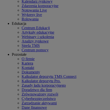
Kalendarz rynkowy
Zdarzenia korporacyjne
Notowania Live
Wykresy live
Rolowania
Edukacja
Centrum Edukacji
Artykuły edukacyjne
Webinary i szkolenia
Analizy rynkowe
Strefa TMS
Centrum pomocy
Pozostałe
O firmie
Kariera
Kontakt
Dokumenty
Kalkulator depozytu TMS Connect
Kalkulator depozytu Pro.
Zasady ładu korporacyjnego
Doradztwo dla firm
Zrównoważony rozwój
Cyberbezpieczeństwo
Zarządzanie aktywami
Dane finansowe