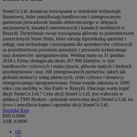
StoneCo Ltd. dostarcza rozwiązania w dziedzinie technologii
finansowej, które umożliwiają handlowcom i zintegrowanym
partnerom prowadzenie handlu elektronicznego w sklepach
stacjonarnych, kanałach internetowych i kanałach mobilnych w
Brazylii. Dystrybuuje swoje rozwiązania głównie za pośrednictwem
zastrzeżonych Stone Hubs, które oferują hiperlokalną sprzedaż i
usługi; oraz technologie i rozwiązania dla sprzedawców cyfrowych
za pośrednictwem personelu sprzedaży i personelu technicznego
oraz dostawców oprogramowania. Według stanu na 31 grudnia
2018 r. Firma obsługiwała około 267 000 klientów, w tym
handlowców cyfrowych i tradycyjnych, głównie małych i średnich
przedsiębiorstw; oraz 108 zintegrowanych partnerów, takich jak
globalni dostawcy usług płatniczych, rynki cyfrowe i dostawcy
zintegrowanego oprogramowania. Firma została założona w 2000
roku i ma siedzibę w São Paulo w Brazylii. Dlaczego warto kupić
akcje StoneCo Ltd.? Cena akcji StoneCo Ltd. jest widoczna w
aplikacji TMS Brokers - pokazuje notowania akcji StoneCo Ltd. na
żywo i umożliwia kupno i sprzedaż akcji StoneCo Ltd..
Sprzedaj
Kup
BID
0.0000
ASK
0.0000
1H