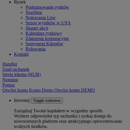
Rynek
Podsumowanie rynków
NonStop
Notowania Live
Sezon wyników w USA
Skaner akcji
Kalendarz rynkowy
Zdarzenia korporacyjne
Sentyment Klientów
Rolowania
Kontakt
Handluj
Zasil rachunek
Strefa klienta (HUB)
Nonstop
Pomoc
Otwórz konto
Konto
Demo
Otwórz konto DEMO
Inwestuj
Toggle submenu
Zarządzaj Twoim kapitałem w wygodny sposób.
Wybierz odpowiedni typ rachunku i zyskaj dostęp do
nowoczesnych platform oraz atrakcyjnego oprocentowania
wolnych środków.