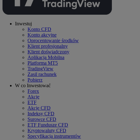
Inwestuj
Konto CFD
Konto akcyjne
Oprocentowanie środków
Klient profesjonalny
Klient doświadczony
Aplikacja Mobilna
Platforma MT5
TradingView
Zasil rachunek
Pobierz
W co Inwestować
Forex
Akcje
ETF
Akcje CFD
Indeksy CFD
Surowce CFD
ETF Fundusze CFD
Kryptowaluty CFD
Specyfikacja instrumentów