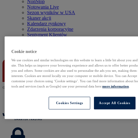
NonStop
Notowania Live
Sezon wyników w USA
Skaner akcji
Kalendarz rynkowy
Zdarzenia korporacyjne
Sentyment Klientów
Rolowania
Kontakt
Cookie notice
We use cookies and similar technologies on this website to learn a little bit about you an
site. This helps us improve your browsing experience and allows us to offer better produc
you and others. Some cookies are also used to personalise the ads you see, making them
interests. Cookies are stored locally on your computer or mobile device. You can Accept o
customise your choices using ‘Cookie settings’. You can find more information about 
tools and services (such as Google) use your personal data here:
more information
.
Cookies Settings
Accept All Cookies