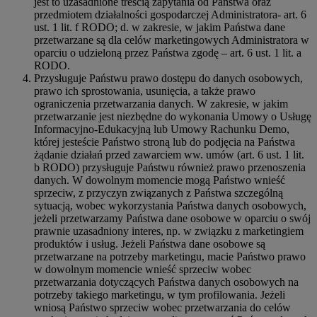
jest to uzasadnione treścią zapytania od Państwa oraz
przedmiotem działalności gospodarczej Administratora- art. 6
ust. 1 lit. f RODO; d. w zakresie, w jakim Państwa dane
przetwarzane są dla celów marketingowych Administratora w
oparciu o udzieloną przez Państwa zgodę – art. 6 ust. 1 lit. a
RODO.
Przysługuje Państwu prawo dostępu do danych osobowych,
prawo ich sprostowania, usunięcia, a także prawo
ograniczenia przetwarzania danych. W zakresie, w jakim
przetwarzanie jest niezbędne do wykonania Umowy o Usługę
Informacyjno-Edukacyjną lub Umowy Rachunku Demo,
której jesteście Państwo stroną lub do podjęcia na Państwa
żądanie działań przed zawarciem ww. umów (art. 6 ust. 1 lit.
b RODO) przysługuje Państwu również prawo przenoszenia
danych. W dowolnym momencie mogą Państwo wnieść
sprzeciw, z przyczyn związanych z Państwa szczególną
sytuacją, wobec wykorzystania Państwa danych osobowych,
jeżeli przetwarzamy Państwa dane osobowe w oparciu o swój
prawnie uzasadniony interes, np. w związku z marketingiem
produktów i usług. Jeżeli Państwa dane osobowe są
przetwarzane na potrzeby marketingu, macie Państwo prawo
w dowolnym momencie wnieść sprzeciw wobec
przetwarzania dotyczących Państwa danych osobowych na
potrzeby takiego marketingu, w tym profilowania. Jeżeli
wniosą Państwo sprzeciw wobec przetwarzania do celów