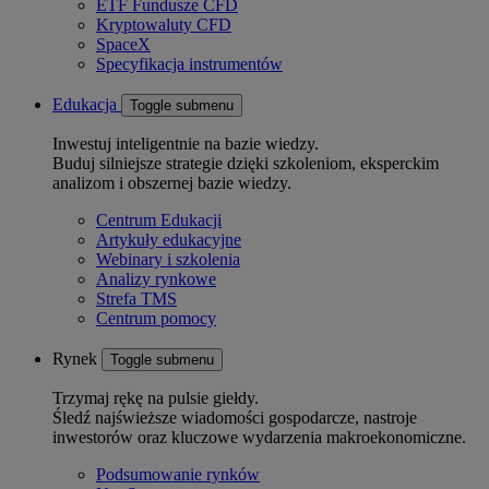
ETF Fundusze CFD
Kryptowaluty CFD
SpaceX
Specyfikacja instrumentów
Edukacja
Toggle submenu
Inwestuj inteligentnie na bazie wiedzy.
Buduj silniejsze strategie dzięki szkoleniom, eksperckim
analizom i obszernej bazie wiedzy.
Centrum Edukacji
Artykuły edukacyjne
Webinary i szkolenia
Analizy rynkowe
Strefa TMS
Centrum pomocy
Rynek
Toggle submenu
Trzymaj rękę na pulsie giełdy.
Śledź najświeższe wiadomości gospodarcze, nastroje
inwestorów oraz kluczowe wydarzenia makroekonomiczne.
Podsumowanie rynków