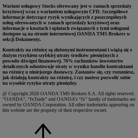
Wariant usługowy Stocks oferowany jest w ramach sprzedaży
krzyżowej wraz z wariantem usługowym CFD. Szczegółowe
informacje dotyczące ryzyk wynikających z poszczególnych
usług oferowanych w ramach sprzedaży krzyżowej oraz
informacje o kosztach i opłatach związanych z tymi usługami
dostępne są na stronie internetowej OANDA TMS Brokers w
sekcji Dokumenty.
Kontrakty na różnicę są złożonymi instrumentami i wiążą się z
dużym ryzykiem szybkiej utraty środków pieniężnych z
powodu dźwigni finansowej. 76% rachunków inwestorów
detalicznych odnotowuje straty w wyniku handlu kontraktami
na różnicę u niniejszego dostawcy. Zastanów się, czy rozumiesz,
jak działają kontrakty na różnicę, i czy możesz pozwolić sobie
na wysokie ryzyko utraty pieniędzy.
@ Copyright 2026 OANDA TMS Brokers S.A. All rights reserved.
“OANDA”, “fxTrade” and OANDA’s “fx” family of trademarks are
owned by OANDA Corporation. All other trademarks appearing on
this website are the property of their respective owner.