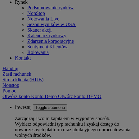
Rynek
Podsumowanie rynków
NonStop
Notowania Live
Sezon wyników w USA
Skaner akcji
Kalendarz rynkowy
Zdarzenia korporacyjne
Sentyment Klientów
Rolowania
Kontakt
Handluj
Zasil rachunek
Strefa klienta (HUB)
Nonstop
Pomoc
Otwórz konto
Konto
Demo
Otwórz konto DEMO
Inwestuj
Toggle submenu
Zarządzaj Twoim kapitałem w wygodny sposób.
Wybierz odpowiedni typ rachunku i zyskaj dostęp do
nowoczesnych platform oraz atrakcyjnego oprocentowania
wolnych środków.