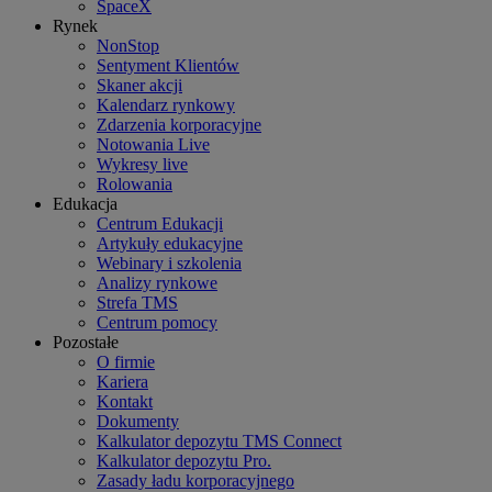
SpaceX
Rynek
NonStop
Sentyment Klientów
Skaner akcji
Kalendarz rynkowy
Zdarzenia korporacyjne
Notowania Live
Wykresy live
Rolowania
Edukacja
Centrum Edukacji
Artykuły edukacyjne
Webinary i szkolenia
Analizy rynkowe
Strefa TMS
Centrum pomocy
Pozostałe
O firmie
Kariera
Kontakt
Dokumenty
Kalkulator depozytu TMS Connect
Kalkulator depozytu Pro.
Zasady ładu korporacyjnego