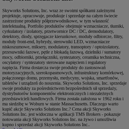
Skyworks Solutions, Inc. wraz ze swoimi spółkami zależnymi
projektuje, opracowuje, produkuje i sprzedaje na całym świecie
zastrzeżone produkty półprzewodnikowe, w tym własność
intelektualną. Portfolio produktów obejmuje wzmacniacze, tłumiki,
cyrkulatory / izolatory, przetwornice DC / DC, demodulatory,
detektory, diody, sprzęgacze kierunkowe, moduły odbiorcze, filtry,
moduły front-end, hybrydy, sterowniki LED, wzmacniacze
niskoszumowe, miksery, modulatory, transoptory / optoizolatory,
przesuwniki fazowe, pętle z blokadą fazową, dzielniki / sumatory
mocy, odbiorniki, przełączniki, syntezatory, ceramika techniczna,
oscylatory / syntezatory sterowane napięciem i regulatory
napięcia. Firma dostarcza swoje produkty do zastosowań
motoryzacyjnych, szerokopasmowych, infrastruktury komórkowej,
połączonego domu, przemysłu, medycyny, wojska, smartfonów,
tabletów i urządzeń do noszenia. Skyworks Solutions, Inc. sprzedaje
swoje produkty za pośrednictwem bezpośrednich sił sprzedaży,
dystrybutorów komponentów elektronicznych i niezależnych
przedstawicieli handlowych. Firma została założona w 1962 roku i
ma siedzibę w Woburn w stanie Massachusetts. Dlaczego warto
kupić akcje Skyworks Solutions Inc.? Cena akcji Skyworks
Solutions Inc. jest widoczna w aplikacji TMS Brokers - pokazuje
notowania akcji Skyworks Solutions Inc. na żywo i umożliwia
kupno i sprzedaż akcji Skyworks Solutions Inc..