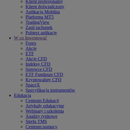
Klient profesjonalny
Klient doświadczony
Aplikacja Mobilna
Platforma MT5
TradingView
Zasil rachunek
Pobierz aplikację
W co Inwestować
Forex
Akcje
ETF
Akcje CFD
Indeksy CFD
Surowce CFD
ETF Fundusze CFD
Kryptowaluty CFD
SpaceX
Specyfikacja instrumentów
Edukacja
Centrum Edukacji
Artykuły edukacyjne
Webinary i szkolenia
Analizy rynkowe
Strefa TMS
Centrum pomocy