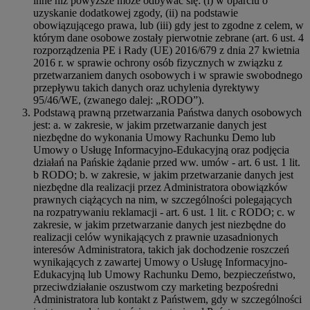
inne niż powyższe może odbywać się: (i) w oparciu o
uzyskanie dodatkowej zgody, (ii) na podstawie
obowiązującego prawa, lub (iii) gdy jest to zgodne z celem, w
którym dane osobowe zostały pierwotnie zebrane (art. 6 ust. 4
rozporządzenia PE i Rady (UE) 2016/679 z dnia 27 kwietnia
2016 r. w sprawie ochrony osób fizycznych w związku z
przetwarzaniem danych osobowych i w sprawie swobodnego
przepływu takich danych oraz uchylenia dyrektywy
95/46/WE, (zwanego dalej: „RODO”).
Podstawą prawną przetwarzania Państwa danych osobowych
jest: a. w zakresie, w jakim przetwarzanie danych jest
niezbędne do wykonania Umowy Rachunku Demo lub
Umowy o Usługę Informacyjno-Edukacyjną oraz podjęcia
działań na Pańskie żądanie przed ww. umów - art. 6 ust. 1 lit.
b RODO; b. w zakresie, w jakim przetwarzanie danych jest
niezbędne dla realizacji przez Administratora obowiązków
prawnych ciążących na nim, w szczególności polegających
na rozpatrywaniu reklamacji - art. 6 ust. 1 lit. c RODO; c. w
zakresie, w jakim przetwarzanie danych jest niezbędne do
realizacji celów wynikających z prawnie uzasadnionych
interesów Administratora, takich jak dochodzenie roszczeń
wynikających z zawartej Umowy o Usługę Informacyjno-
Edukacyjną lub Umowy Rachunku Demo, bezpieczeństwo,
przeciwdziałanie oszustwom czy marketing bezpośredni
Administratora lub kontakt z Państwem, gdy w szczególności