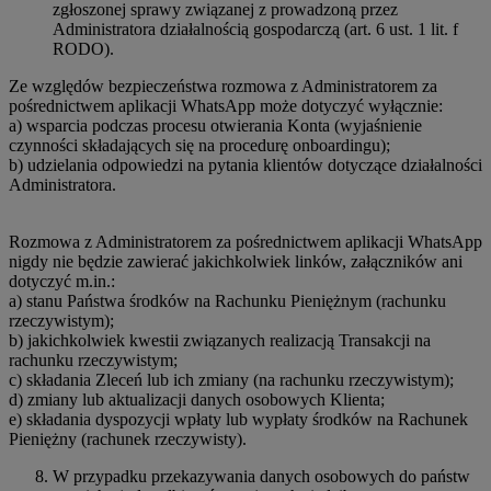
zgłoszonej sprawy związanej z prowadzoną przez
Administratora działalnością gospodarczą (art. 6 ust. 1 lit. f
RODO).
Ze względów bezpieczeństwa rozmowa z Administratorem za
pośrednictwem aplikacji WhatsApp może dotyczyć wyłącznie:
a) wsparcia podczas procesu otwierania Konta (wyjaśnienie
czynności składających się na procedurę onboardingu);
b) udzielania odpowiedzi na pytania klientów dotyczące działalności
Administratora.
Rozmowa z Administratorem za pośrednictwem aplikacji WhatsApp
nigdy nie będzie zawierać jakichkolwiek linków, załączników ani
dotyczyć m.in.:
a) stanu Państwa środków na Rachunku Pieniężnym (rachunku
rzeczywistym);
b) jakichkolwiek kwestii związanych realizacją Transakcji na
rachunku rzeczywistym;
c) składania Zleceń lub ich zmiany (na rachunku rzeczywistym);
d) zmiany lub aktualizacji danych osobowych Klienta;
e) składania dyspozycji wpłaty lub wypłaty środków na Rachunek
Pieniężny (rachunek rzeczywisty).
W przypadku przekazywania danych osobowych do państw