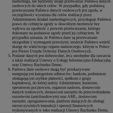
marketingu, nie będziemy mogli przetwarzać Państwa danych
osobowych do takich celów. W przypadku, gdy podstawą
przetwarzania Państwa danych osobowych jest zgoda, w
szczególności wyrażona dla celów realizacji przez
Administratora działań marketingowych, przysługuje Państwu
prawo do cofnięcia zgody w dowolnym momencie bez
wpływu na zgodność z prawem przetwarzania, którego
dokonano na podstawie zgody przed jej cofnięciem. W
przypadku uznania, że Państwa dane są przetwarzane
niezgodnie z wymogami prawnymi, możecie Państwo wnieść
skargę do właściwego organu nadzorczego, którym w Polsce
jest Prezes Urzędu Ochrony Danych Osobowych.
Podanie danych jest dobrowolne, lecz niezbędne dla zawarcia
a także realizacji Umowy o Usługę Informacyjno-Edukacyjną
oraz Umowy Rachunku Demo.
Państwa dane osobowe mogą być przekazywane
następującym kategoriom odbiorców: bankom, podmiotom
obsługującym szybkie płatności, spółkom z grupy
kapitałowej, do której należy Administrator, kurierom,
operatorom pocztowym, organom nadzoru, dostawcom
danych rynkowych, dostawcom narzędzi do przeciwdziałania
oszustwom (antyfraudowym) oraz AML, dostawcom
narzędzi, oprogramowania, platform służących do obsługi
nierzeczywistych transakcji i operacji finansowych
wykonywanych w toku realizacji Umowy Rachunku Demo,