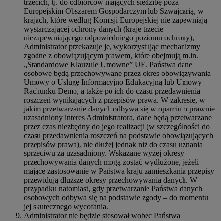
trzecich, tj. do odbiorców mających siedzibę poza
Europejskim Obszarem Gospodarczym lub Szwajcarią, w
krajach, które według Komisji Europejskiej nie zapewniają
wystarczającej ochrony danych (kraje trzecie
niezapewniającego odpowiedniego poziomu ochrony),
Administrator przekazuje je, wykorzystując mechanizmy
zgodne z obowiązującym prawem, które obejmują m.in.
„Standardowe Klauzule Umowne” UE. Państwa dane
osobowe będą przechowywane przez okres obowiązywania
Umowy o Usługę Informacyjno Edukacyjną lub Umowy
Rachunku Demo, a także po ich do czasu przedawnienia
roszczeń wynikających z przepisów prawa. W zakresie, w
jakim przetwarzanie danych odbywa się w oparciu o prawnie
uzasadniony interes Administratora, dane będą przetwarzane
przez czas niezbędny do jego realizacji (w szczególności do
czasu przedawnienia roszczeń na podstawie obowiązujących
przepisów prawa), nie dłużej jednak niż do czasu uznania
sprzeciwu za uzasadniony. Wskazane wyżej okresy
przechowywania danych mogą zostać wydłużone, jeżeli
mające zastosowanie w Państwa kraju zamieszkania przepisy
przewidują dłuższe okresy przechowywania danych. W
przypadku natomiast, gdy przetwarzanie Państwa danych
osobowych odbywa się na podstawie zgody – do momentu
jej skutecznego wycofania.
Administrator nie będzie stosował wobec Państwa