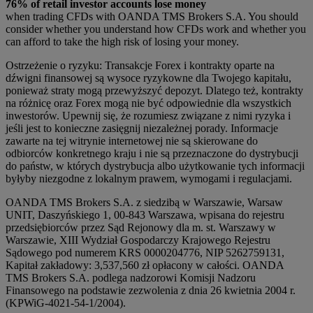
76% of retail investor accounts lose money
when trading CFDs with OANDA TMS Brokers S.A. You should
consider whether you understand how CFDs work and whether you
can afford to take the high risk of losing your money.
Ostrzeżenie o ryzyku: Transakcje Forex i kontrakty oparte na
dźwigni finansowej są wysoce ryzykowne dla Twojego kapitału,
ponieważ straty mogą przewyższyć depozyt. Dlatego też, kontrakty
na różnicę oraz Forex mogą nie być odpowiednie dla wszystkich
inwestorów. Upewnij się, że rozumiesz związane z nimi ryzyka i
jeśli jest to konieczne zasięgnij niezależnej porady. Informacje
zawarte na tej witrynie internetowej nie są skierowane do
odbiorców konkretnego kraju i nie są przeznaczone do dystrybucji
do państw, w których dystrybucja albo użytkowanie tych informacji
byłyby niezgodne z lokalnym prawem, wymogami i regulacjami.
OANDA TMS Brokers S.A. z siedzibą w Warszawie, Warsaw
UNIT, Daszyńskiego 1, 00-843 Warszawa, wpisana do rejestru
przedsiębiorców przez Sąd Rejonowy dla m. st. Warszawy w
Warszawie, XIII Wydział Gospodarczy Krajowego Rejestru
Sądowego pod numerem KRS 0000204776, NIP 5262759131,
Kapitał zakładowy: 3,537,560 zł opłacony w całości. OANDA
TMS Brokers S.A. podlega nadzorowi Komisji Nadzoru
Finansowego na podstawie zezwolenia z dnia 26 kwietnia 2004 r.
(KPWiG-4021-54-1/2004).