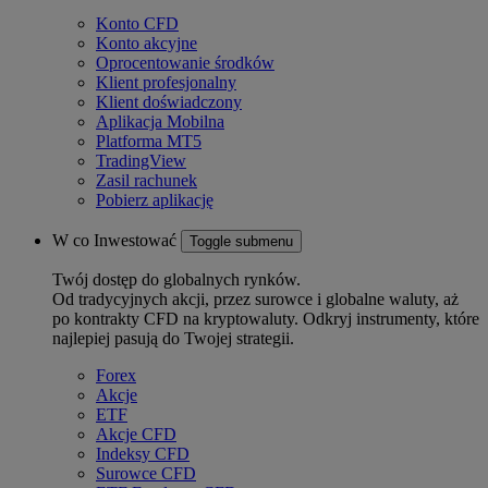
Konto CFD
Konto akcyjne
Oprocentowanie środków
Klient profesjonalny
Klient doświadczony
Aplikacja Mobilna
Platforma MT5
TradingView
Zasil rachunek
Pobierz aplikację
W co Inwestować
Toggle submenu
Twój dostęp do globalnych rynków.
Od tradycyjnych akcji, przez surowce i globalne waluty, aż
po kontrakty CFD na kryptowaluty. Odkryj instrumenty, które
najlepiej pasują do Twojej strategii.
Forex
Akcje
ETF
Akcje CFD
Indeksy CFD
Surowce CFD