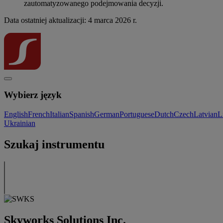
zautomatyzowanego podejmowania decyzji.
Data ostatniej aktualizacji: 4 marca 2026 r.
Wybierz język
English
French
Italian
Spanish
German
Portuguese
Dutch
Czech
Latvian
L
Ukrainian
Szukaj instrumentu
Skyworks Solutions Inc.