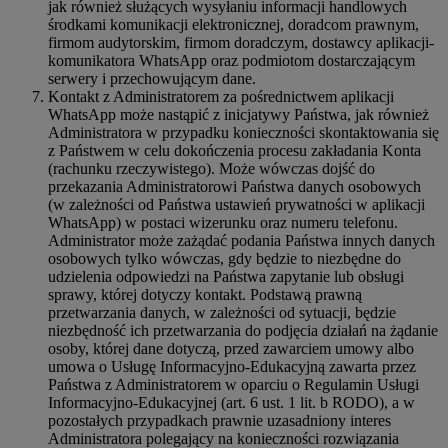
jak również służących wysyłaniu informacji handlowych
środkami komunikacji elektronicznej, doradcom prawnym,
firmom audytorskim, firmom doradczym, dostawcy aplikacji-
komunikatora WhatsApp oraz podmiotom dostarczającym
serwery i przechowującym dane.
Kontakt z Administratorem za pośrednictwem aplikacji
WhatsApp może nastąpić z inicjatywy Państwa, jak również
Administratora w przypadku konieczności skontaktowania się
z Państwem w celu dokończenia procesu zakładania Konta
(rachunku rzeczywistego). Może wówczas dojść do
przekazania Administratorowi Państwa danych osobowych
(w zależności od Państwa ustawień prywatności w aplikacji
WhatsApp) w postaci wizerunku oraz numeru telefonu.
Administrator może zażądać podania Państwa innych danych
osobowych tylko wówczas, gdy będzie to niezbędne do
udzielenia odpowiedzi na Państwa zapytanie lub obsługi
sprawy, której dotyczy kontakt. Podstawą prawną
przetwarzania danych, w zależności od sytuacji, będzie
niezbędność ich przetwarzania do podjęcia działań na żądanie
osoby, której dane dotyczą, przed zawarciem umowy albo
umowa o Usługę Informacyjno-Edukacyjną zawarta przez
Państwa z Administratorem w oparciu o Regulamin Usługi
Informacyjno-Edukacyjnej (art. 6 ust. 1 lit. b RODO), a w
pozostałych przypadkach prawnie uzasadniony interes
Administratora polegający na konieczności rozwiązania