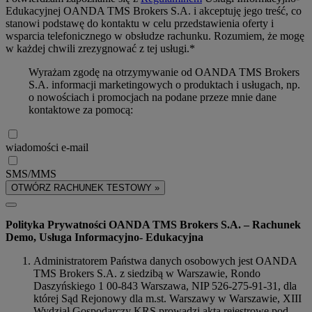
Edukacyjnej OANDA TMS Brokers S.A. i akceptuję jego treść, co
stanowi podstawę do kontaktu w celu przedstawienia oferty i
wsparcia telefonicznego w obsłudze rachunku. Rozumiem, że mogę
w każdej chwili zrezygnować z tej usługi.*
Wyrażam zgodę na otrzymywanie od OANDA TMS Brokers
S.A. informacji marketingowych o produktach i usługach, np.
o nowościach i promocjach na podane przeze mnie dane
kontaktowe za pomocą:
wiadomości e-mail
SMS/MMS
OTWÓRZ RACHUNEK TESTOWY »
Polityka Prywatności OANDA TMS Brokers S.A. – Rachunek
Demo, Usługa Informacyjno- Edukacyjna
Administratorem Państwa danych osobowych jest OANDA
TMS Brokers S.A. z siedzibą w Warszawie, Rondo
Daszyńskiego 1 00-843 Warszawa, NIP 526-275-91-31, dla
której Sąd Rejonowy dla m.st. Warszawy w Warszawie, XIII
Wydział Gospodarczy KRS prowadzi akta rejestrowe pod