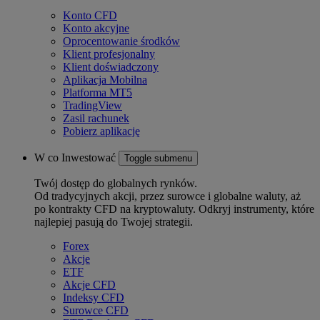
Konto CFD
Konto akcyjne
Oprocentowanie środków
Klient profesjonalny
Klient doświadczony
Aplikacja Mobilna
Platforma MT5
TradingView
Zasil rachunek
Pobierz aplikację
W co Inwestować
Toggle submenu
Twój dostęp do globalnych rynków.
Od tradycyjnych akcji, przez surowce i globalne waluty, aż
po kontrakty CFD na kryptowaluty. Odkryj instrumenty, które
najlepiej pasują do Twojej strategii.
Forex
Akcje
ETF
Akcje CFD
Indeksy CFD
Surowce CFD