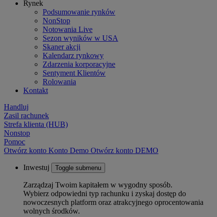
Rynek
Podsumowanie rynków
NonStop
Notowania Live
Sezon wyników w USA
Skaner akcji
Kalendarz rynkowy
Zdarzenia korporacyjne
Sentyment Klientów
Rolowania
Kontakt
Handluj
Zasil rachunek
Strefa klienta (HUB)
Nonstop
Pomoc
Otwórz konto
Konto
Demo
Otwórz konto DEMO
Inwestuj
Toggle submenu
Zarządzaj Twoim kapitałem w wygodny sposób.
Wybierz odpowiedni typ rachunku i zyskaj dostęp do
nowoczesnych platform oraz atrakcyjnego oprocentowania
wolnych środków.