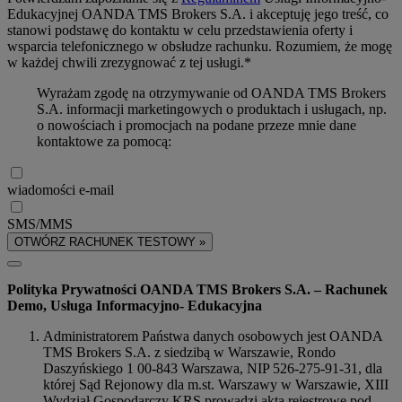
Edukacyjnej OANDA TMS Brokers S.A. i akceptuję jego treść, co
stanowi podstawę do kontaktu w celu przedstawienia oferty i
wsparcia telefonicznego w obsłudze rachunku. Rozumiem, że mogę
w każdej chwili zrezygnować z tej usługi.*
Wyrażam zgodę na otrzymywanie od OANDA TMS Brokers
S.A. informacji marketingowych o produktach i usługach, np.
o nowościach i promocjach na podane przeze mnie dane
kontaktowe za pomocą:
wiadomości e-mail
SMS/MMS
OTWÓRZ RACHUNEK TESTOWY »
Polityka Prywatności OANDA TMS Brokers S.A. – Rachunek
Demo, Usługa Informacyjno- Edukacyjna
Administratorem Państwa danych osobowych jest OANDA
TMS Brokers S.A. z siedzibą w Warszawie, Rondo
Daszyńskiego 1 00-843 Warszawa, NIP 526-275-91-31, dla
której Sąd Rejonowy dla m.st. Warszawy w Warszawie, XIII
Wydział Gospodarczy KRS prowadzi akta rejestrowe pod