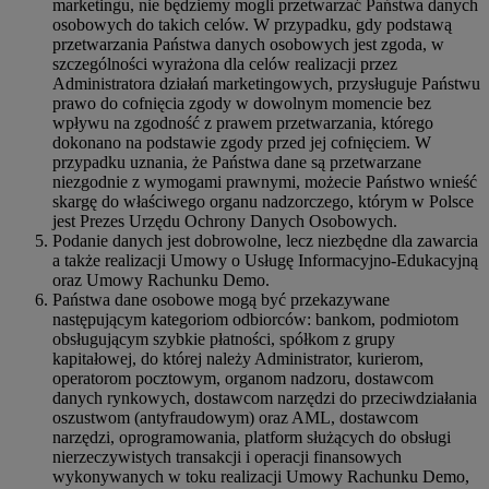
marketingu, nie będziemy mogli przetwarzać Państwa danych
osobowych do takich celów. W przypadku, gdy podstawą
przetwarzania Państwa danych osobowych jest zgoda, w
szczególności wyrażona dla celów realizacji przez
Administratora działań marketingowych, przysługuje Państwu
prawo do cofnięcia zgody w dowolnym momencie bez
wpływu na zgodność z prawem przetwarzania, którego
dokonano na podstawie zgody przed jej cofnięciem. W
przypadku uznania, że Państwa dane są przetwarzane
niezgodnie z wymogami prawnymi, możecie Państwo wnieść
skargę do właściwego organu nadzorczego, którym w Polsce
jest Prezes Urzędu Ochrony Danych Osobowych.
Podanie danych jest dobrowolne, lecz niezbędne dla zawarcia
a także realizacji Umowy o Usługę Informacyjno-Edukacyjną
oraz Umowy Rachunku Demo.
Państwa dane osobowe mogą być przekazywane
następującym kategoriom odbiorców: bankom, podmiotom
obsługującym szybkie płatności, spółkom z grupy
kapitałowej, do której należy Administrator, kurierom,
operatorom pocztowym, organom nadzoru, dostawcom
danych rynkowych, dostawcom narzędzi do przeciwdziałania
oszustwom (antyfraudowym) oraz AML, dostawcom
narzędzi, oprogramowania, platform służących do obsługi
nierzeczywistych transakcji i operacji finansowych
wykonywanych w toku realizacji Umowy Rachunku Demo,