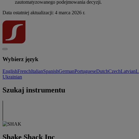
zautomatyzowanego podejmowania decyzji.
Data ostatniej aktualizacji: 4 marca 2026 r.
Wybierz język
English
French
Italian
Spanish
German
Portuguese
Dutch
Czech
Latvian
L
Ukrainian
Szukaj instrumentu
Shake Shack Inc