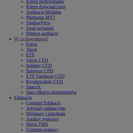
Klient profesjonalny
Klient doświadczony
Aplikacja Mobilna
Platforma MT5
TradingView
Zasil rachunek
Pobierz aplikację
W co Inwestować
Forex
Akcje
ETF
Akcje CFD
Indeksy CFD
Surowce CFD
ETF Fundusze CFD
Kryptowaluty CFD
SpaceX
Specyfikacja instrumentów
Edukacja
Centrum Edukacji
Artykuły edukacyjne
Webinary i szkolenia
Analizy rynkowe
Strefa TMS
Centrum pomocy