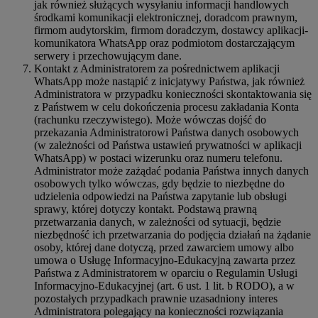
jak również służących wysyłaniu informacji handlowych
środkami komunikacji elektronicznej, doradcom prawnym,
firmom audytorskim, firmom doradczym, dostawcy aplikacji-
komunikatora WhatsApp oraz podmiotom dostarczającym
serwery i przechowującym dane.
Kontakt z Administratorem za pośrednictwem aplikacji
WhatsApp może nastąpić z inicjatywy Państwa, jak również
Administratora w przypadku konieczności skontaktowania się
z Państwem w celu dokończenia procesu zakładania Konta
(rachunku rzeczywistego). Może wówczas dojść do
przekazania Administratorowi Państwa danych osobowych
(w zależności od Państwa ustawień prywatności w aplikacji
WhatsApp) w postaci wizerunku oraz numeru telefonu.
Administrator może zażądać podania Państwa innych danych
osobowych tylko wówczas, gdy będzie to niezbędne do
udzielenia odpowiedzi na Państwa zapytanie lub obsługi
sprawy, której dotyczy kontakt. Podstawą prawną
przetwarzania danych, w zależności od sytuacji, będzie
niezbędność ich przetwarzania do podjęcia działań na żądanie
osoby, której dane dotyczą, przed zawarciem umowy albo
umowa o Usługę Informacyjno-Edukacyjną zawarta przez
Państwa z Administratorem w oparciu o Regulamin Usługi
Informacyjno-Edukacyjnej (art. 6 ust. 1 lit. b RODO), a w
pozostałych przypadkach prawnie uzasadniony interes
Administratora polegający na konieczności rozwiązania