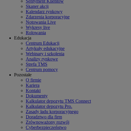
Sentyment Klientów
Skaner akcji
Kalendarz rynkowy
Zdarzenia korporacyjne
Notowania Live
Wykresy live
Rolowania
Edukacja
Centrum Edukacji
Artykuły edukacyjne
Webinary i szkolenia
Analizy rynkowe
Strefa TMS
Centrum pomocy
Pozostałe
O firmie
Kariera
Kontakt
Dokumenty
Kalkulator depozytu TMS Connect
Kalkulator depozytu Pro.
Zasady ładu korporacyjnego
Doradztwo dla firm
Zrównoważony rozwój
Cyberbezpieczeństwo