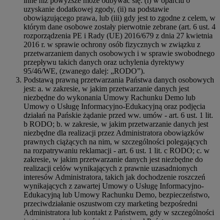
inne niż powyższe może odbywać się: (i) w oparciu o
uzyskanie dodatkowej zgody, (ii) na podstawie
obowiązującego prawa, lub (iii) gdy jest to zgodne z celem, w
którym dane osobowe zostały pierwotnie zebrane (art. 6 ust. 4
rozporządzenia PE i Rady (UE) 2016/679 z dnia 27 kwietnia
2016 r. w sprawie ochrony osób fizycznych w związku z
przetwarzaniem danych osobowych i w sprawie swobodnego
przepływu takich danych oraz uchylenia dyrektywy
95/46/WE, (zwanego dalej: „RODO”).
Podstawą prawną przetwarzania Państwa danych osobowych
jest: a. w zakresie, w jakim przetwarzanie danych jest
niezbędne do wykonania Umowy Rachunku Demo lub
Umowy o Usługę Informacyjno-Edukacyjną oraz podjęcia
działań na Pańskie żądanie przed ww. umów - art. 6 ust. 1 lit.
b RODO; b. w zakresie, w jakim przetwarzanie danych jest
niezbędne dla realizacji przez Administratora obowiązków
prawnych ciążących na nim, w szczególności polegających
na rozpatrywaniu reklamacji - art. 6 ust. 1 lit. c RODO; c. w
zakresie, w jakim przetwarzanie danych jest niezbędne do
realizacji celów wynikających z prawnie uzasadnionych
interesów Administratora, takich jak dochodzenie roszczeń
wynikających z zawartej Umowy o Usługę Informacyjno-
Edukacyjną lub Umowy Rachunku Demo, bezpieczeństwo,
przeciwdziałanie oszustwom czy marketing bezpośredni
Administratora lub kontakt z Państwem, gdy w szczególności