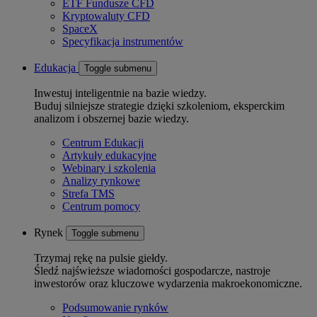
ETF Fundusze CFD
Kryptowaluty CFD
SpaceX
Specyfikacja instrumentów
Edukacja
Toggle submenu
Inwestuj inteligentnie na bazie wiedzy.
Buduj silniejsze strategie dzięki szkoleniom, eksperckim
analizom i obszernej bazie wiedzy.
Centrum Edukacji
Artykuły edukacyjne
Webinary i szkolenia
Analizy rynkowe
Strefa TMS
Centrum pomocy
Rynek
Toggle submenu
Trzymaj rękę na pulsie giełdy.
Śledź najświeższe wiadomości gospodarcze, nastroje
inwestorów oraz kluczowe wydarzenia makroekonomiczne.
Podsumowanie rynków