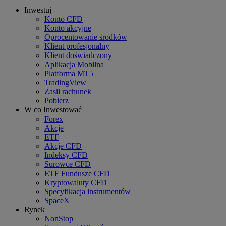
Inwestuj
Konto CFD
Konto akcyjne
Oprocentowanie środków
Klient profesjonalny
Klient doświadczony
Aplikacja Mobilna
Platforma MT5
TradingView
Zasil rachunek
Pobierz
W co Inwestować
Forex
Akcje
ETF
Akcje CFD
Indeksy CFD
Surowce CFD
ETF Fundusze CFD
Kryptowaluty CFD
Specyfikacja instrumentów
SpaceX
Rynek
NonStop