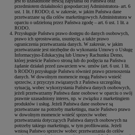
jest to uzasadnione treścią zapytania od Państwa oraz
przedmiotem działalności gospodarczej Administratora- art. 6
ust. 1 lit. f RODO; d. w zakresie, w jakim Państwa dane
przetwarzane są dla celów marketingowych Administratora w
oparciu o udzieloną przez Państwa zgodę – art. 6 ust. 1 lit. a
RODO.
Przysługuje Państwu prawo dostępu do danych osobowych,
prawo ich sprostowania, usunięcia, a także prawo
ograniczenia przetwarzania danych. W zakresie, w jakim
przetwarzanie jest niezbędne do wykonania Umowy o Usługę
Informacyjno-Edukacyjną lub Umowy Rachunku Demo,
której jesteście Państwo stroną lub do podjęcia na Państwa
żądanie działań przed zawarciem ww. umów (art. 6 ust. 1 lit.
b RODO) przysługuje Państwu również prawo przenoszenia
danych. W dowolnym momencie mogą Państwo wnieść
sprzeciw, z przyczyn związanych z Państwa szczególną
sytuacją, wobec wykorzystania Państwa danych osobowych,
jeżeli przetwarzamy Państwa dane osobowe w oparciu o swój
prawnie uzasadniony interes, np. w związku z marketingiem
produktów i usług. Jeżeli Państwa dane osobowe są
przetwarzane na potrzeby marketingu, macie Państwo prawo
w dowolnym momencie wnieść sprzeciw wobec
przetwarzania dotyczących Państwa danych osobowych na
potrzeby takiego marketingu, w tym profilowania. Jeżeli
wniosą Państwo sprzeciw wobec przetwarzania do celów