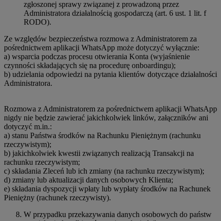
zgłoszonej sprawy związanej z prowadzoną przez
Administratora działalnością gospodarczą (art. 6 ust. 1 lit. f
RODO).
Ze względów bezpieczeństwa rozmowa z Administratorem za
pośrednictwem aplikacji WhatsApp może dotyczyć wyłącznie:
a) wsparcia podczas procesu otwierania Konta (wyjaśnienie
czynności składających się na procedurę onboardingu);
b) udzielania odpowiedzi na pytania klientów dotyczące działalności
Administratora.
Rozmowa z Administratorem za pośrednictwem aplikacji WhatsApp
nigdy nie będzie zawierać jakichkolwiek linków, załączników ani
dotyczyć m.in.:
a) stanu Państwa środków na Rachunku Pieniężnym (rachunku
rzeczywistym);
b) jakichkolwiek kwestii związanych realizacją Transakcji na
rachunku rzeczywistym;
c) składania Zleceń lub ich zmiany (na rachunku rzeczywistym);
d) zmiany lub aktualizacji danych osobowych Klienta;
e) składania dyspozycji wpłaty lub wypłaty środków na Rachunek
Pieniężny (rachunek rzeczywisty).
W przypadku przekazywania danych osobowych do państw