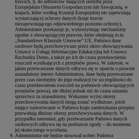
trzecich, tj. do odbiorców mających siedzibę poza
Europejskim Obszarem Gospodarczym lub Szwajcarią, w
krajach, które według Komisji Europejskiej nie zapewniają
wystarczającej ochrony danych (kraje trzecie
niezapewniającego odpowiedniego poziomu ochrony),
Administrator przekazuje je, wykorzystując mechanizmy
zgodne z obowiązującym prawem, które obejmują m.in.
„Standardowe Klauzule Umowne” UE. Państwa dane
osobowe będą przechowywane przez okres obowiązywania
Umowy o Usługę Informacyjno Edukacyjną lub Umowy
Rachunku Demo, a także po ich do czasu przedawnienia
roszczeń wynikających z przepisów prawa. W zakresie, w
jakim przetwarzanie danych odbywa się w oparciu o prawnie
uzasadniony interes Administratora, dane będą przetwarzane
przez czas niezbędny do jego realizacji (w szczególności do
czasu przedawnienia roszczeń na podstawie obowiązujących
przepisów prawa), nie dłużej jednak niż do czasu uznania
sprzeciwu za uzasadniony. Wskazane wyżej okresy
przechowywania danych mogą zostać wydłużone, jeżeli
mające zastosowanie w Państwa kraju zamieszkania przepisy
przewidują dłuższe okresy przechowywania danych. W
przypadku natomiast, gdy przetwarzanie Państwa danych
osobowych odbywa się na podstawie zgody – do momentu
jej skutecznego wycofania.
Administrator nie będzie stosował wobec Państwa