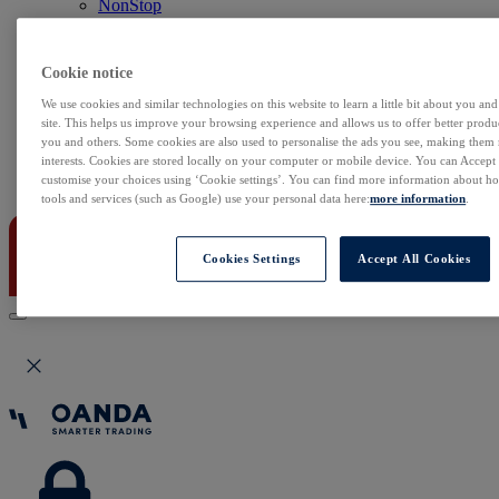
NonStop
Notowania Live
Sezon wyników w USA
Skaner akcji
Cookie notice
Kalendarz rynkowy
Zdarzenia korporacyjne
We use cookies and similar technologies on this website to learn a little bit about you an
Sentyment Klientów
site. This helps us improve your browsing experience and allows us to offer better produc
you and others. Some cookies are also used to personalise the ads you see, making them
Rolowania
interests. Cookies are stored locally on your computer or mobile device. You can Accept o
customise your choices using ‘Cookie settings’. You can find more information about 
Kontakt
tools and services (such as Google) use your personal data here:
more information
.
Cookies Settings
Accept All Cookies