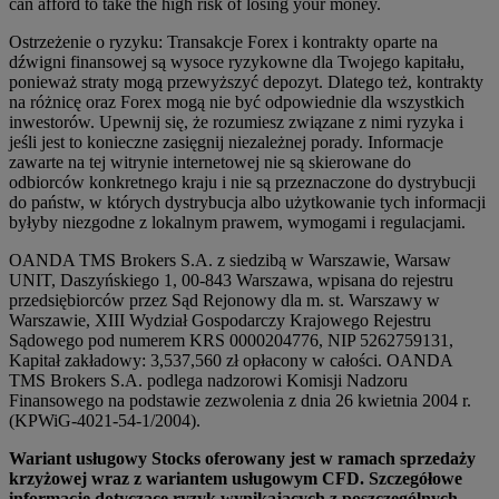
can afford to take the high risk of losing your money.
Ostrzeżenie o ryzyku: Transakcje Forex i kontrakty oparte na
dźwigni finansowej są wysoce ryzykowne dla Twojego kapitału,
ponieważ straty mogą przewyższyć depozyt. Dlatego też, kontrakty
na różnicę oraz Forex mogą nie być odpowiednie dla wszystkich
inwestorów. Upewnij się, że rozumiesz związane z nimi ryzyka i
jeśli jest to konieczne zasięgnij niezależnej porady. Informacje
zawarte na tej witrynie internetowej nie są skierowane do
odbiorców konkretnego kraju i nie są przeznaczone do dystrybucji
do państw, w których dystrybucja albo użytkowanie tych informacji
byłyby niezgodne z lokalnym prawem, wymogami i regulacjami.
OANDA TMS Brokers S.A. z siedzibą w Warszawie, Warsaw
UNIT, Daszyńskiego 1, 00-843 Warszawa, wpisana do rejestru
przedsiębiorców przez Sąd Rejonowy dla m. st. Warszawy w
Warszawie, XIII Wydział Gospodarczy Krajowego Rejestru
Sądowego pod numerem KRS 0000204776, NIP 5262759131,
Kapitał zakładowy: 3,537,560 zł opłacony w całości. OANDA
TMS Brokers S.A. podlega nadzorowi Komisji Nadzoru
Finansowego na podstawie zezwolenia z dnia 26 kwietnia 2004 r.
(KPWiG-4021-54-1/2004).
Wariant usługowy Stocks oferowany jest w ramach sprzedaży
krzyżowej wraz z wariantem usługowym CFD. Szczegółowe
informacje dotyczące ryzyk wynikających z poszczególnych