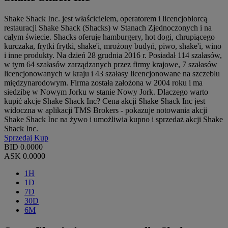
Shake Shack Inc. jest właścicielem, operatorem i licencjobiorcą
restauracji Shake Shack (Shacks) w Stanach Zjednoczonych i na
całym świecie. Shacks oferuje hamburgery, hot dogi, chrupiącego
kurczaka, frytki frytki, shake'i, mrożony budyń, piwo, shake'i, wino
i inne produkty. Na dzień 28 grudnia 2016 r. Posiadał 114 szałasów,
w tym 64 szałasów zarządzanych przez firmy krajowe, 7 szałasów
licencjonowanych w kraju i 43 szałasy licencjonowane na szczeblu
międzynarodowym. Firma została założona w 2004 roku i ma
siedzibę w Nowym Jorku w stanie Nowy Jork. Dlaczego warto
kupić akcje Shake Shack Inc? Cena akcji Shake Shack Inc jest
widoczna w aplikacji TMS Brokers - pokazuje notowania akcji
Shake Shack Inc na żywo i umożliwia kupno i sprzedaż akcji Shake
Shack Inc.
Sprzedaj
Kup
BID
0.0000
ASK
0.0000
1H
1D
7D
30D
6M