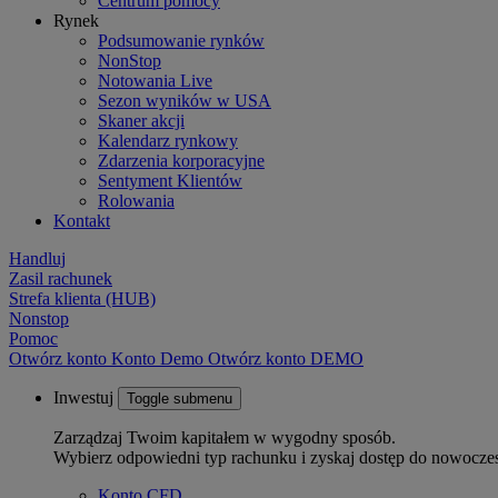
Centrum pomocy
Rynek
Podsumowanie rynków
NonStop
Notowania Live
Sezon wyników w USA
Skaner akcji
Kalendarz rynkowy
Zdarzenia korporacyjne
Sentyment Klientów
Rolowania
Kontakt
Handluj
Zasil rachunek
Strefa klienta (HUB)
Nonstop
Pomoc
Otwórz konto
Konto
Demo
Otwórz konto DEMO
Inwestuj
Toggle submenu
Zarządzaj Twoim kapitałem w wygodny sposób.
Wybierz odpowiedni typ rachunku i zyskaj dostęp do nowocze
Konto CFD