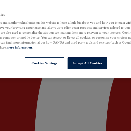
ice
 and similar technologies on this website to learn a little bit about you and how you interact with
ove your browsing experience and allows us to offer better products and services tailored to you 
are also used to personalise the ads you see, making them more relevant to your interests. Cookie
ur computer or mobile device. You can Accept or Reject all cookies, or customise your choices u
u can find more information about how OANDA and third party tools and services (such as Googl
 here:
more information
.
Cookies Settings
Accept All Cookies