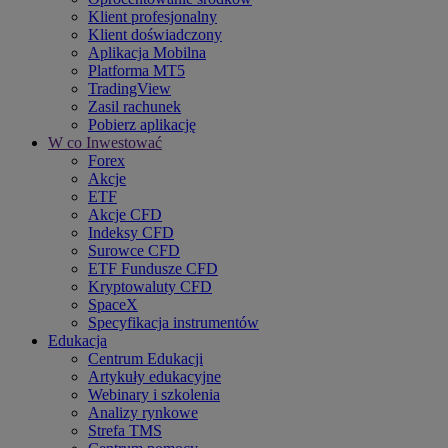
Klient profesjonalny
Klient doświadczony
Aplikacja Mobilna
Platforma MT5
TradingView
Zasil rachunek
Pobierz aplikację
W co Inwestować
Forex
Akcje
ETF
Akcje CFD
Indeksy CFD
Surowce CFD
ETF Fundusze CFD
Kryptowaluty CFD
SpaceX
Specyfikacja instrumentów
Edukacja
Centrum Edukacji
Artykuły edukacyjne
Webinary i szkolenia
Analizy rynkowe
Strefa TMS