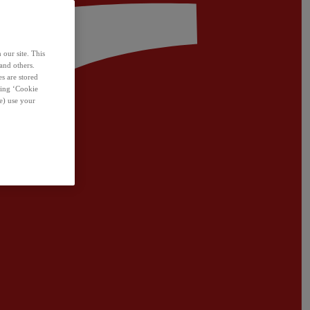
 our site. This
and others.
s are stored
sing ‘Cookie
e) use your