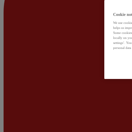
Cookie not
We use cookies
helps us impr
Some cookies 
locally on yo
settings’. Yo
personal data