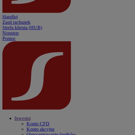
Handluj
Zasil rachunek
Strefa klienta (HUB)
Nonstop
Pomoc
Inwestuj
Konto CFD
Konto akcyjne
Oprocentowanie środków