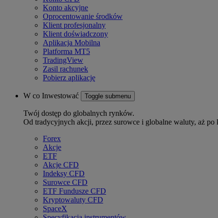
Konto akcyjne
Oprocentowanie środków
Klient profesjonalny
Klient doświadczony
Aplikacja Mobilna
Platforma MT5
TradingView
Zasil rachunek
Pobierz aplikację
W co Inwestować
Toggle submenu
Twój dostęp do globalnych rynków.
Od tradycyjnych akcji, przez surowce i globalne waluty, aż po 
Forex
Akcje
ETF
Akcje CFD
Indeksy CFD
Surowce CFD
ETF Fundusze CFD
Kryptowaluty CFD
SpaceX
Specyfikacja instrumentów