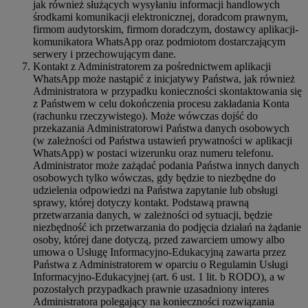
jak również służących wysyłaniu informacji handlowych
środkami komunikacji elektronicznej, doradcom prawnym,
firmom audytorskim, firmom doradczym, dostawcy aplikacji-
komunikatora WhatsApp oraz podmiotom dostarczającym
serwery i przechowującym dane.
Kontakt z Administratorem za pośrednictwem aplikacji
WhatsApp może nastąpić z inicjatywy Państwa, jak również
Administratora w przypadku konieczności skontaktowania się
z Państwem w celu dokończenia procesu zakładania Konta
(rachunku rzeczywistego). Może wówczas dojść do
przekazania Administratorowi Państwa danych osobowych
(w zależności od Państwa ustawień prywatności w aplikacji
WhatsApp) w postaci wizerunku oraz numeru telefonu.
Administrator może zażądać podania Państwa innych danych
osobowych tylko wówczas, gdy będzie to niezbędne do
udzielenia odpowiedzi na Państwa zapytanie lub obsługi
sprawy, której dotyczy kontakt. Podstawą prawną
przetwarzania danych, w zależności od sytuacji, będzie
niezbędność ich przetwarzania do podjęcia działań na żądanie
osoby, której dane dotyczą, przed zawarciem umowy albo
umowa o Usługę Informacyjno-Edukacyjną zawarta przez
Państwa z Administratorem w oparciu o Regulamin Usługi
Informacyjno-Edukacyjnej (art. 6 ust. 1 lit. b RODO), a w
pozostałych przypadkach prawnie uzasadniony interes
Administratora polegający na konieczności rozwiązania