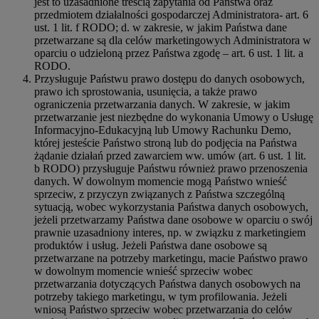
jest to uzasadnione treścią zapytania od Państwa oraz
przedmiotem działalności gospodarczej Administratora- art. 6
ust. 1 lit. f RODO; d. w zakresie, w jakim Państwa dane
przetwarzane są dla celów marketingowych Administratora w
oparciu o udzieloną przez Państwa zgodę – art. 6 ust. 1 lit. a
RODO.
Przysługuje Państwu prawo dostępu do danych osobowych,
prawo ich sprostowania, usunięcia, a także prawo
ograniczenia przetwarzania danych. W zakresie, w jakim
przetwarzanie jest niezbędne do wykonania Umowy o Usługę
Informacyjno-Edukacyjną lub Umowy Rachunku Demo,
której jesteście Państwo stroną lub do podjęcia na Państwa
żądanie działań przed zawarciem ww. umów (art. 6 ust. 1 lit.
b RODO) przysługuje Państwu również prawo przenoszenia
danych. W dowolnym momencie mogą Państwo wnieść
sprzeciw, z przyczyn związanych z Państwa szczególną
sytuacją, wobec wykorzystania Państwa danych osobowych,
jeżeli przetwarzamy Państwa dane osobowe w oparciu o swój
prawnie uzasadniony interes, np. w związku z marketingiem
produktów i usług. Jeżeli Państwa dane osobowe są
przetwarzane na potrzeby marketingu, macie Państwo prawo
w dowolnym momencie wnieść sprzeciw wobec
przetwarzania dotyczących Państwa danych osobowych na
potrzeby takiego marketingu, w tym profilowania. Jeżeli
wniosą Państwo sprzeciw wobec przetwarzania do celów