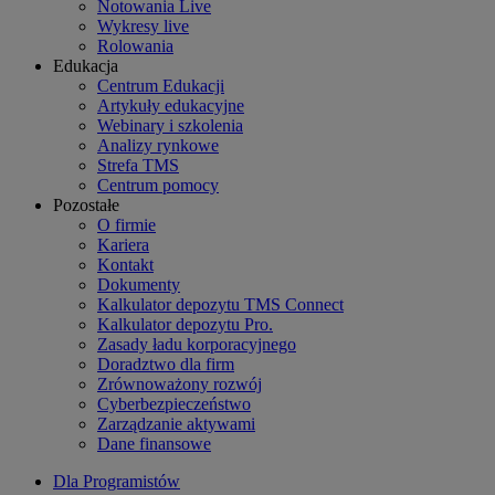
Notowania Live
Wykresy live
Rolowania
Edukacja
Centrum Edukacji
Artykuły edukacyjne
Webinary i szkolenia
Analizy rynkowe
Strefa TMS
Centrum pomocy
Pozostałe
O firmie
Kariera
Kontakt
Dokumenty
Kalkulator depozytu TMS Connect
Kalkulator depozytu Pro.
Zasady ładu korporacyjnego
Doradztwo dla firm
Zrównoważony rozwój
Cyberbezpieczeństwo
Zarządzanie aktywami
Dane finansowe
Dla Programistów