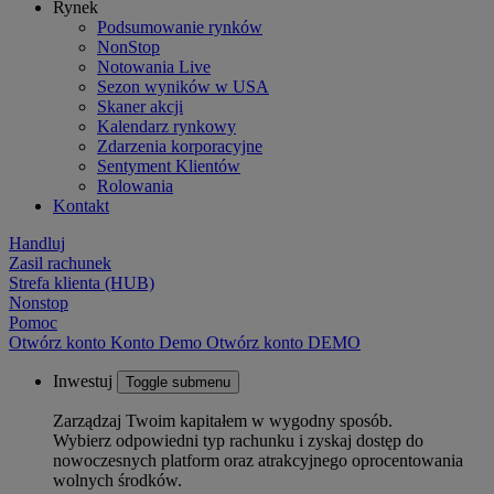
Rynek
Podsumowanie rynków
NonStop
Notowania Live
Sezon wyników w USA
Skaner akcji
Kalendarz rynkowy
Zdarzenia korporacyjne
Sentyment Klientów
Rolowania
Kontakt
Handluj
Zasil rachunek
Strefa klienta (HUB)
Nonstop
Pomoc
Otwórz konto
Konto
Demo
Otwórz konto DEMO
Inwestuj
Toggle submenu
Zarządzaj Twoim kapitałem w wygodny sposób.
Wybierz odpowiedni typ rachunku i zyskaj dostęp do
nowoczesnych platform oraz atrakcyjnego oprocentowania
wolnych środków.