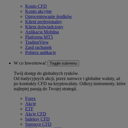
Konto CFD
Konto akcyjne
Oprocentowanie środków
Klient profesjonalny
Klient doświadczony
Aplikacja Mobilna
Platforma MT5
TradingView
Zasil rachunek
Pobierz aplikację
W co Inwestować
Toggle submenu
Twój dostęp do globalnych rynków.
Od tradycyjnych akcji, przez surowce i globalne waluty, aż
po kontrakty CFD na kryptowaluty. Odkryj instrumenty, które
najlepiej pasują do Twojej strategii.
Forex
Akcje
ETF
Akcje CFD
Indeksy CFD
Surowce CFD