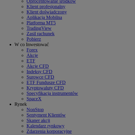
Oprocentowanie środków
Klient profesjonalny
Klient doświadczony
Aplikacja Mobilna
Platforma MT5
TradingView
Zasil rachunek
Pobierz
W co Inwestować
Forex
Akcje
ETF
Akcje CFD
Indeksy CFD
Surowce CFD
ETF Fundusze CFD
Kryptowaluty CFD
Specyfikacja instrumentów
SpaceX
Rynek
NonStop
Sentyment Klientów
Skaner akcji
Kalendarz rynkowy
Zdarzenia korporacyjne