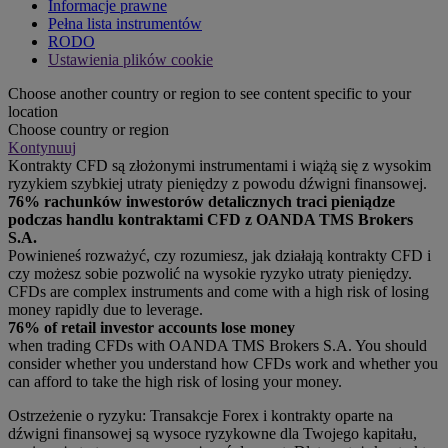
Informacje prawne
Pełna lista instrumentów
RODO
Ustawienia plików cookie
Choose another country or region to see content specific to your
location
Choose country or region
Kontynuuj
Kontrakty CFD są złożonymi instrumentami i wiążą się z wysokim
ryzykiem szybkiej utraty pieniędzy z powodu dźwigni finansowej.
76% rachunków inwestorów detalicznych traci pieniądze
podczas handlu kontraktami CFD z OANDA TMS Brokers
S.A.
Powinieneś rozważyć, czy rozumiesz, jak działają kontrakty CFD i
czy możesz sobie pozwolić na wysokie ryzyko utraty pieniędzy.
CFDs are complex instruments and come with a high risk of losing
money rapidly due to leverage.
76% of retail investor accounts lose money
when trading CFDs with OANDA TMS Brokers S.A. You should
consider whether you understand how CFDs work and whether you
can afford to take the high risk of losing your money.
Ostrzeżenie o ryzyku: Transakcje Forex i kontrakty oparte na
dźwigni finansowej są wysoce ryzykowne dla Twojego kapitału,