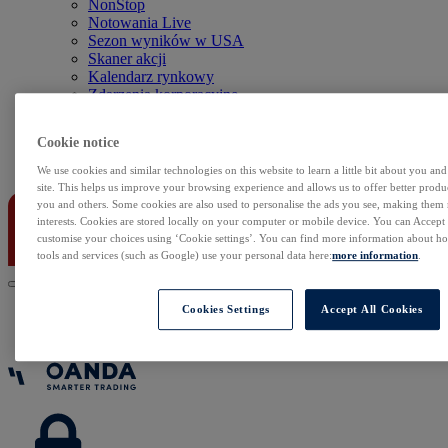
NonStop
Notowania Live
Sezon wyników w USA
Skaner akcji
Kalendarz rynkowy
Zdarzenia korporacyjne
Sentyment Klientów
Rolowania
Cookie notice
Kontakt
We use cookies and similar technologies on this website to learn a little bit about you an
site. This helps us improve your browsing experience and allows us to offer better produc
you and others. Some cookies are also used to personalise the ads you see, making them
interests. Cookies are stored locally on your computer or mobile device. You can Accept o
customise your choices using ‘Cookie settings’. You can find more information about 
tools and services (such as Google) use your personal data here:
more information
.
Cookies Settings
Accept All Cookies