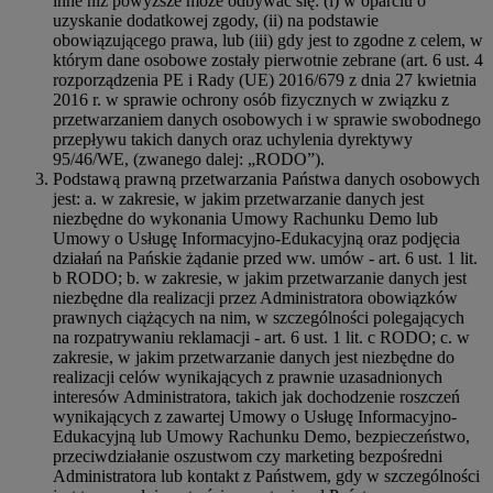
inne niż powyższe może odbywać się: (i) w oparciu o
uzyskanie dodatkowej zgody, (ii) na podstawie
obowiązującego prawa, lub (iii) gdy jest to zgodne z celem, w
którym dane osobowe zostały pierwotnie zebrane (art. 6 ust. 4
rozporządzenia PE i Rady (UE) 2016/679 z dnia 27 kwietnia
2016 r. w sprawie ochrony osób fizycznych w związku z
przetwarzaniem danych osobowych i w sprawie swobodnego
przepływu takich danych oraz uchylenia dyrektywy
95/46/WE, (zwanego dalej: „RODO”).
Podstawą prawną przetwarzania Państwa danych osobowych
jest: a. w zakresie, w jakim przetwarzanie danych jest
niezbędne do wykonania Umowy Rachunku Demo lub
Umowy o Usługę Informacyjno-Edukacyjną oraz podjęcia
działań na Pańskie żądanie przed ww. umów - art. 6 ust. 1 lit.
b RODO; b. w zakresie, w jakim przetwarzanie danych jest
niezbędne dla realizacji przez Administratora obowiązków
prawnych ciążących na nim, w szczególności polegających
na rozpatrywaniu reklamacji - art. 6 ust. 1 lit. c RODO; c. w
zakresie, w jakim przetwarzanie danych jest niezbędne do
realizacji celów wynikających z prawnie uzasadnionych
interesów Administratora, takich jak dochodzenie roszczeń
wynikających z zawartej Umowy o Usługę Informacyjno-
Edukacyjną lub Umowy Rachunku Demo, bezpieczeństwo,
przeciwdziałanie oszustwom czy marketing bezpośredni
Administratora lub kontakt z Państwem, gdy w szczególności