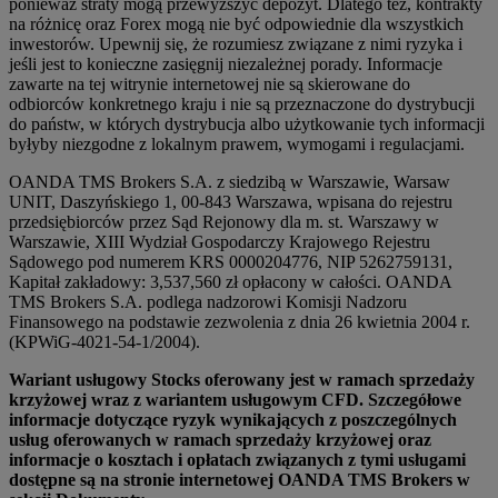
ponieważ straty mogą przewyższyć depozyt. Dlatego też, kontrakty
na różnicę oraz Forex mogą nie być odpowiednie dla wszystkich
inwestorów. Upewnij się, że rozumiesz związane z nimi ryzyka i
jeśli jest to konieczne zasięgnij niezależnej porady. Informacje
zawarte na tej witrynie internetowej nie są skierowane do
odbiorców konkretnego kraju i nie są przeznaczone do dystrybucji
do państw, w których dystrybucja albo użytkowanie tych informacji
byłyby niezgodne z lokalnym prawem, wymogami i regulacjami.
OANDA TMS Brokers S.A. z siedzibą w Warszawie, Warsaw
UNIT, Daszyńskiego 1, 00-843 Warszawa, wpisana do rejestru
przedsiębiorców przez Sąd Rejonowy dla m. st. Warszawy w
Warszawie, XIII Wydział Gospodarczy Krajowego Rejestru
Sądowego pod numerem KRS 0000204776, NIP 5262759131,
Kapitał zakładowy: 3,537,560 zł opłacony w całości. OANDA
TMS Brokers S.A. podlega nadzorowi Komisji Nadzoru
Finansowego na podstawie zezwolenia z dnia 26 kwietnia 2004 r.
(KPWiG-4021-54-1/2004).
Wariant usługowy Stocks oferowany jest w ramach sprzedaży
krzyżowej wraz z wariantem usługowym CFD. Szczegółowe
informacje dotyczące ryzyk wynikających z poszczególnych
usług oferowanych w ramach sprzedaży krzyżowej oraz
informacje o kosztach i opłatach związanych z tymi usługami
dostępne są na stronie internetowej OANDA TMS Brokers w