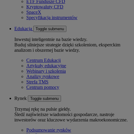
ETF Fundusze CFD
Kryptowaluty CFD
SpaceX
Specyfikacja instrumentów
Edukacja
Toggle submenu
Inwestuj inteligentnie na bazie wiedzy.
Buduj silniejsze strategie dzięki szkoleniom, eksperckim
analizom i obszernej bazie wiedzy.
Centrum Edukacji
Artykuły edukacyjne
Webinary i szkolenia
Analizy rynkowe
Strefa TMS
Centrum pomocy
Rynek
Toggle submenu
Trzymaj rękę na pulsie giełdy.
Śledź najświeższe wiadomości gospodarcze, nastroje
inwestorów oraz kluczowe wydarzenia makroekonomiczne.
Podsumowanie rynków