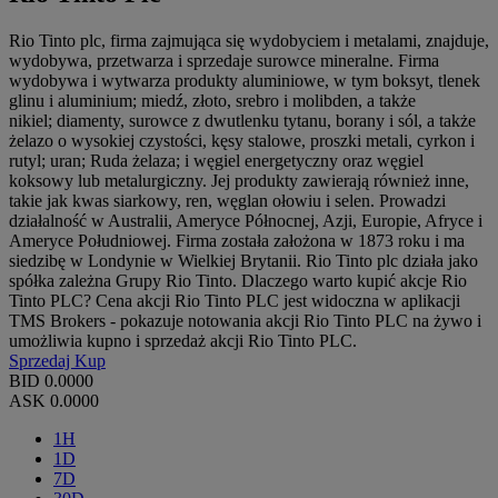
Rio Tinto plc, firma zajmująca się wydobyciem i metalami, znajduje,
wydobywa, przetwarza i sprzedaje surowce mineralne. Firma
wydobywa i wytwarza produkty aluminiowe, w tym boksyt, tlenek
glinu i aluminium; miedź, złoto, srebro i molibden, a także
nikiel; diamenty, surowce z dwutlenku tytanu, borany i sól, a także
żelazo o wysokiej czystości, kęsy stalowe, proszki metali, cyrkon i
rutyl; uran; Ruda żelaza; i węgiel energetyczny oraz węgiel
koksowy lub metalurgiczny. Jej produkty zawierają również inne,
takie jak kwas siarkowy, ren, węglan ołowiu i selen. Prowadzi
działalność w Australii, Ameryce Północnej, Azji, Europie, Afryce i
Ameryce Południowej. Firma została założona w 1873 roku i ma
siedzibę w Londynie w Wielkiej Brytanii. Rio Tinto plc działa jako
spółka zależna Grupy Rio Tinto. Dlaczego warto kupić akcje Rio
Tinto PLC? Cena akcji Rio Tinto PLC jest widoczna w aplikacji
TMS Brokers - pokazuje notowania akcji Rio Tinto PLC na żywo i
umożliwia kupno i sprzedaż akcji Rio Tinto PLC.
Sprzedaj
Kup
BID
0.0000
ASK
0.0000
1H
1D
7D