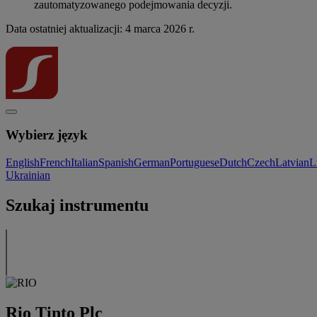
zautomatyzowanego podejmowania decyzji.
Data ostatniej aktualizacji: 4 marca 2026 r.
Wybierz język
English
French
Italian
Spanish
German
Portuguese
Dutch
Czech
Latvian
L
Ukrainian
Szukaj instrumentu
Rio Tinto Plc