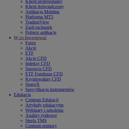
Klient profesjonalny
Klient doświadczony
Aplikacja Mobilna
Platforma MT5
TradingView
Zasil rachunek
Pobierz aplikację
W co Inwestować
Forex
Akcje
ETF
Akcje CFD
Indeksy CFD
Surowce CFD
ETF Fundusze CFD
Kryptowaluty CFD
SpaceX
Specyfikacja instrumentów
Edukacja
Centrum Edukacji
Artykuły edukacyjne
Webinary i szkolenia
Analizy rynkowe
Strefa TMS
Centrum pomocy