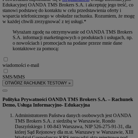
Edukacyjnej OANDA TMS Brokers S.A. i akceptuję jego treść, co
stanowi podstawę do kontaktu w celu przedstawienia oferty i
wsparcia telefonicznego w obsłudze rachunku. Rozumiem, że mogę
w każdej chwili zrezygnować z tej usługi.*
Wyrażam zgodę na otrzymywanie od OANDA TMS Brokers
S.A. informacji marketingowych o produktach i usługach, np.
o nowościach i promocjach na podane przeze mnie dane
kontaktowe za pomocą:
wiadomości e-mail
SMS/MMS
OTWÓRZ RACHUNEK TESTOWY »
Polityka Prywatności OANDA TMS Brokers S.A. – Rachunek
Demo, Usługa Informacyjno- Edukacyjna
Administratorem Państwa danych osobowych jest OANDA
TMS Brokers S.A. z siedzibą w Warszawie, Rondo
Daszyńskiego 1 00-843 Warszawa, NIP 526-275-91-31, dla
której Sąd Rejonowy dla m.st. Warszawy w Warszawie, XIII
Wydział Gospodarczy KRS prowadzi akta rejestrowe pod