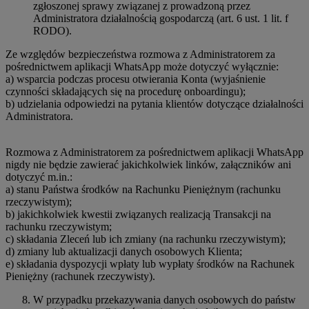
zgłoszonej sprawy związanej z prowadzoną przez
Administratora działalnością gospodarczą (art. 6 ust. 1 lit. f
RODO).
Ze względów bezpieczeństwa rozmowa z Administratorem za
pośrednictwem aplikacji WhatsApp może dotyczyć wyłącznie:
a) wsparcia podczas procesu otwierania Konta (wyjaśnienie
czynności składających się na procedurę onboardingu);
b) udzielania odpowiedzi na pytania klientów dotyczące działalności
Administratora.
Rozmowa z Administratorem za pośrednictwem aplikacji WhatsApp
nigdy nie będzie zawierać jakichkolwiek linków, załączników ani
dotyczyć m.in.:
a) stanu Państwa środków na Rachunku Pieniężnym (rachunku
rzeczywistym);
b) jakichkolwiek kwestii związanych realizacją Transakcji na
rachunku rzeczywistym;
c) składania Zleceń lub ich zmiany (na rachunku rzeczywistym);
d) zmiany lub aktualizacji danych osobowych Klienta;
e) składania dyspozycji wpłaty lub wypłaty środków na Rachunek
Pieniężny (rachunek rzeczywisty).
W przypadku przekazywania danych osobowych do państw