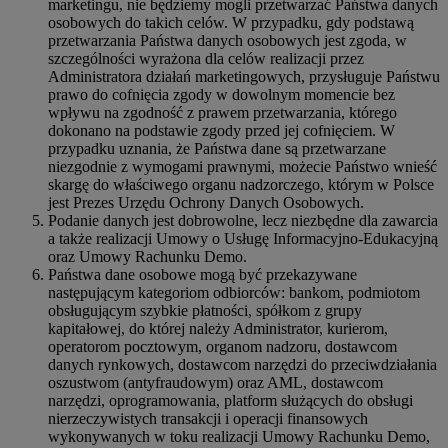
marketingu, nie będziemy mogli przetwarzać Państwa danych
osobowych do takich celów. W przypadku, gdy podstawą
przetwarzania Państwa danych osobowych jest zgoda, w
szczególności wyrażona dla celów realizacji przez
Administratora działań marketingowych, przysługuje Państwu
prawo do cofnięcia zgody w dowolnym momencie bez
wpływu na zgodność z prawem przetwarzania, którego
dokonano na podstawie zgody przed jej cofnięciem. W
przypadku uznania, że Państwa dane są przetwarzane
niezgodnie z wymogami prawnymi, możecie Państwo wnieść
skargę do właściwego organu nadzorczego, którym w Polsce
jest Prezes Urzędu Ochrony Danych Osobowych.
Podanie danych jest dobrowolne, lecz niezbędne dla zawarcia
a także realizacji Umowy o Usługę Informacyjno-Edukacyjną
oraz Umowy Rachunku Demo.
Państwa dane osobowe mogą być przekazywane
następującym kategoriom odbiorców: bankom, podmiotom
obsługującym szybkie płatności, spółkom z grupy
kapitałowej, do której należy Administrator, kurierom,
operatorom pocztowym, organom nadzoru, dostawcom
danych rynkowych, dostawcom narzędzi do przeciwdziałania
oszustwom (antyfraudowym) oraz AML, dostawcom
narzędzi, oprogramowania, platform służących do obsługi
nierzeczywistych transakcji i operacji finansowych
wykonywanych w toku realizacji Umowy Rachunku Demo,