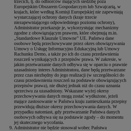
trzecich, tj. do odbiorców mających siedzibę poza
Europejskim Obszarem Gospodarczym lub Szwajcarią, w
krajach, które według Komisji Europejskiej nie zapewniają
wystarczającej ochrony danych (kraje trzecie
niezapewniającego odpowiedniego poziomu ochrony),
Administrator przekazuje je, wykorzystując mechanizmy
zgodne z obowiązującym prawem, które obejmują m.in.
„Standardowe Klauzule Umowne” UE. Państwa dane
osobowe będą przechowywane przez okres obowiązywania
Umowy o Usługę Informacyjno Edukacyjną lub Umowy
Rachunku Demo, a także po ich do czasu przedawnienia
roszczeń wynikających z przepisów prawa. W zakresie, w
jakim przetwarzanie danych odbywa się w oparciu o prawnie
uzasadniony interes Administratora, dane będą przetwarzane
przez czas niezbędny do jego realizacji (w szczególności do
czasu przedawnienia roszczeń na podstawie obowiązujących
przepisów prawa), nie dłużej jednak niż do czasu uznania
sprzeciwu za uzasadniony. Wskazane wyżej okresy
przechowywania danych mogą zostać wydłużone, jeżeli
mające zastosowanie w Państwa kraju zamieszkania przepisy
przewidują dłuższe okresy przechowywania danych. W
przypadku natomiast, gdy przetwarzanie Państwa danych
osobowych odbywa się na podstawie zgody – do momentu
jej skutecznego wycofania.
Administrator nie będzie stosował wobec Państwa