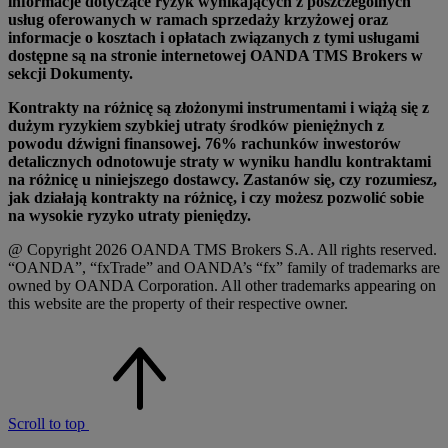
informacje dotyczące ryzyk wynikających z poszczególnych
usług oferowanych w ramach sprzedaży krzyżowej oraz
informacje o kosztach i opłatach związanych z tymi usługami
dostępne są na stronie internetowej OANDA TMS Brokers w
sekcji Dokumenty.
Kontrakty na różnicę są złożonymi instrumentami i wiążą się z
dużym ryzykiem szybkiej utraty środków pieniężnych z
powodu dźwigni finansowej. 76% rachunków inwestorów
detalicznych odnotowuje straty w wyniku handlu kontraktami
na różnicę u niniejszego dostawcy. Zastanów się, czy rozumiesz,
jak działają kontrakty na różnicę, i czy możesz pozwolić sobie
na wysokie ryzyko utraty pieniędzy.
@ Copyright 2026 OANDA TMS Brokers S.A. All rights reserved.
“OANDA”, “fxTrade” and OANDA’s “fx” family of trademarks are
owned by OANDA Corporation. All other trademarks appearing on
this website are the property of their respective owner.
Scroll to top