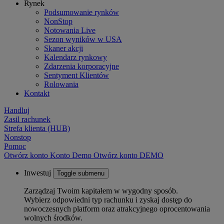
Rynek
Podsumowanie rynków
NonStop
Notowania Live
Sezon wyników w USA
Skaner akcji
Kalendarz rynkowy
Zdarzenia korporacyjne
Sentyment Klientów
Rolowania
Kontakt
Handluj
Zasil rachunek
Strefa klienta (HUB)
Nonstop
Pomoc
Otwórz konto
Konto
Demo
Otwórz konto DEMO
Inwestuj
Toggle submenu
Zarządzaj Twoim kapitałem w wygodny sposób.
Wybierz odpowiedni typ rachunku i zyskaj dostęp do
nowoczesnych platform oraz atrakcyjnego oprocentowania
wolnych środków.