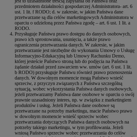
jest to uzasadnione treścią zapytania od Państwa oraz
przedmiotem działalności gospodarczej Administratora- art. 6
ust. 1 lit. f RODO; d. w zakresie, w jakim Państwa dane
przetwarzane są dla celów marketingowych Administratora w
oparciu o udzieloną przez Państwa zgodę – art. 6 ust. 1 lit. a
RODO.
Przysługuje Państwu prawo dostępu do danych osobowych,
prawo ich sprostowania, usunięcia, a także prawo
ograniczenia przetwarzania danych. W zakresie, w jakim
przetwarzanie jest niezbędne do wykonania Umowy o Usługę
Informacyjno-Edukacyjną lub Umowy Rachunku Demo,
której jesteście Państwo stroną lub do podjęcia na Państwa
żądanie działań przed zawarciem ww. umów (art. 6 ust. 1 lit.
b RODO) przysługuje Państwu również prawo przenoszenia
danych. W dowolnym momencie mogą Państwo wnieść
sprzeciw, z przyczyn związanych z Państwa szczególną
sytuacją, wobec wykorzystania Państwa danych osobowych,
jeżeli przetwarzamy Państwa dane osobowe w oparciu o swój
prawnie uzasadniony interes, np. w związku z marketingiem
produktów i usług. Jeżeli Państwa dane osobowe są
przetwarzane na potrzeby marketingu, macie Państwo prawo
w dowolnym momencie wnieść sprzeciw wobec
przetwarzania dotyczących Państwa danych osobowych na
potrzeby takiego marketingu, w tym profilowania. Jeżeli
wniosą Państwo sprzeciw wobec przetwarzania do celów