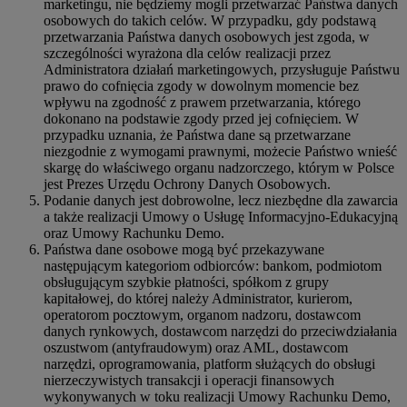
marketingu, nie będziemy mogli przetwarzać Państwa danych
osobowych do takich celów. W przypadku, gdy podstawą
przetwarzania Państwa danych osobowych jest zgoda, w
szczególności wyrażona dla celów realizacji przez
Administratora działań marketingowych, przysługuje Państwu
prawo do cofnięcia zgody w dowolnym momencie bez
wpływu na zgodność z prawem przetwarzania, którego
dokonano na podstawie zgody przed jej cofnięciem. W
przypadku uznania, że Państwa dane są przetwarzane
niezgodnie z wymogami prawnymi, możecie Państwo wnieść
skargę do właściwego organu nadzorczego, którym w Polsce
jest Prezes Urzędu Ochrony Danych Osobowych.
Podanie danych jest dobrowolne, lecz niezbędne dla zawarcia
a także realizacji Umowy o Usługę Informacyjno-Edukacyjną
oraz Umowy Rachunku Demo.
Państwa dane osobowe mogą być przekazywane
następującym kategoriom odbiorców: bankom, podmiotom
obsługującym szybkie płatności, spółkom z grupy
kapitałowej, do której należy Administrator, kurierom,
operatorom pocztowym, organom nadzoru, dostawcom
danych rynkowych, dostawcom narzędzi do przeciwdziałania
oszustwom (antyfraudowym) oraz AML, dostawcom
narzędzi, oprogramowania, platform służących do obsługi
nierzeczywistych transakcji i operacji finansowych
wykonywanych w toku realizacji Umowy Rachunku Demo,