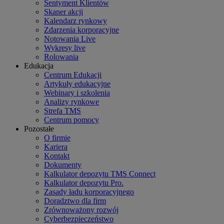
Sentyment Klientów
Skaner akcji
Kalendarz rynkowy
Zdarzenia korporacyjne
Notowania Live
Wykresy live
Rolowania
Edukacja
Centrum Edukacji
Artykuły edukacyjne
Webinary i szkolenia
Analizy rynkowe
Strefa TMS
Centrum pomocy
Pozostałe
O firmie
Kariera
Kontakt
Dokumenty
Kalkulator depozytu TMS Connect
Kalkulator depozytu Pro.
Zasady ładu korporacyjnego
Doradztwo dla firm
Zrównoważony rozwój
Cyberbezpieczeństwo