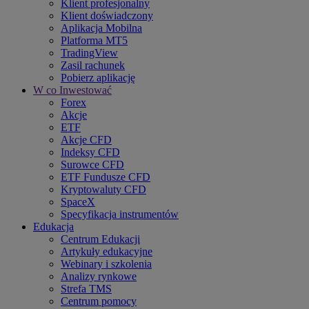
Klient profesjonalny
Klient doświadczony
Aplikacja Mobilna
Platforma MT5
TradingView
Zasil rachunek
Pobierz aplikację
W co Inwestować
Forex
Akcje
ETF
Akcje CFD
Indeksy CFD
Surowce CFD
ETF Fundusze CFD
Kryptowaluty CFD
SpaceX
Specyfikacja instrumentów
Edukacja
Centrum Edukacji
Artykuły edukacyjne
Webinary i szkolenia
Analizy rynkowe
Strefa TMS
Centrum pomocy