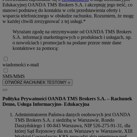
Edukacyjnej OANDA TMS Brokers S.A. i akceptuję jego treść, co
stanowi podstawę do kontaktu w celu przedstawienia oferty i
wsparcia telefonicznego w obsłudze rachunku. Rozumiem, że mogę
w każdej chwili zrezygnować z tej usługi.*
Wyrażam zgodę na otrzymywanie od OANDA TMS Brokers
S.A. informacji marketingowych o produktach i usługach, np.
o nowościach i promocjach na podane przeze mnie dane
kontaktowe za pomocą:
wiadomości e-mail
SMS/MMS
OTWÓRZ RACHUNEK TESTOWY »
Polityka Prywatności OANDA TMS Brokers S.A. – Rachunek
Demo, Usługa Informacyjno- Edukacyjna
Administratorem Państwa danych osobowych jest OANDA
TMS Brokers S.A. z siedzibą w Warszawie, Rondo
Daszyńskiego 1 00-843 Warszawa, NIP 526-275-91-31, dla
której Sąd Rejonowy dla m.st. Warszawy w Warszawie, XIII
Wydział Gospodarczy KRS prowadzi akta rejestrowe pod