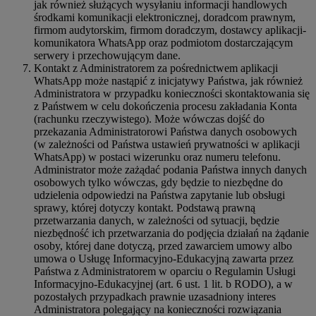
jak również służących wysyłaniu informacji handlowych
środkami komunikacji elektronicznej, doradcom prawnym,
firmom audytorskim, firmom doradczym, dostawcy aplikacji-
komunikatora WhatsApp oraz podmiotom dostarczającym
serwery i przechowującym dane.
Kontakt z Administratorem za pośrednictwem aplikacji
WhatsApp może nastąpić z inicjatywy Państwa, jak również
Administratora w przypadku konieczności skontaktowania się
z Państwem w celu dokończenia procesu zakładania Konta
(rachunku rzeczywistego). Może wówczas dojść do
przekazania Administratorowi Państwa danych osobowych
(w zależności od Państwa ustawień prywatności w aplikacji
WhatsApp) w postaci wizerunku oraz numeru telefonu.
Administrator może zażądać podania Państwa innych danych
osobowych tylko wówczas, gdy będzie to niezbędne do
udzielenia odpowiedzi na Państwa zapytanie lub obsługi
sprawy, której dotyczy kontakt. Podstawą prawną
przetwarzania danych, w zależności od sytuacji, będzie
niezbędność ich przetwarzania do podjęcia działań na żądanie
osoby, której dane dotyczą, przed zawarciem umowy albo
umowa o Usługę Informacyjno-Edukacyjną zawarta przez
Państwa z Administratorem w oparciu o Regulamin Usługi
Informacyjno-Edukacyjnej (art. 6 ust. 1 lit. b RODO), a w
pozostałych przypadkach prawnie uzasadniony interes
Administratora polegający na konieczności rozwiązania