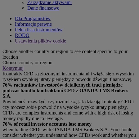
Zarządzanie aktywami
Dane finansowe
Dla Programistów
Informacje prawne
Pełna lista instrumentów
RODO
Ustawienia plików cookie
Choose another country or region to see content specific to your
location
Choose country or region
Kontynuuj
Kontrakty CFD są złożonymi instrumentami i wiążą się z wysokim
ryzykiem szybkiej utraty pieniędzy z powodu dźwigni finansowej.
76% rachunków inwestorów detalicznych traci pieniądze
podczas handlu kontraktami CFD z OANDA TMS Brokers
S.A.
Powinieneś rozważyć, czy rozumiesz, jak działają kontrakty CFD i
czy możesz sobie pozwolić na wysokie ryzyko utraty pieniędzy.
CFDs are complex instruments and come with a high risk of losing
money rapidly due to leverage.
76% of retail investor accounts lose money
when trading CFDs with OANDA TMS Brokers S.A. You should
consider whether you understand how CFDs work and whether you