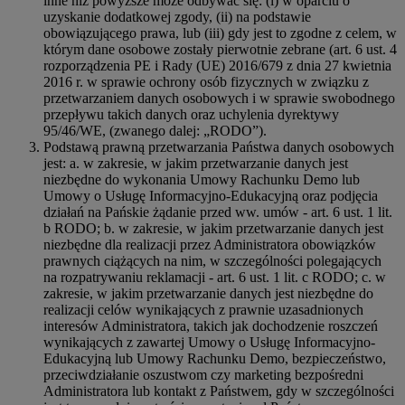
inne niż powyższe może odbywać się: (i) w oparciu o
uzyskanie dodatkowej zgody, (ii) na podstawie
obowiązującego prawa, lub (iii) gdy jest to zgodne z celem, w
którym dane osobowe zostały pierwotnie zebrane (art. 6 ust. 4
rozporządzenia PE i Rady (UE) 2016/679 z dnia 27 kwietnia
2016 r. w sprawie ochrony osób fizycznych w związku z
przetwarzaniem danych osobowych i w sprawie swobodnego
przepływu takich danych oraz uchylenia dyrektywy
95/46/WE, (zwanego dalej: „RODO”).
Podstawą prawną przetwarzania Państwa danych osobowych
jest: a. w zakresie, w jakim przetwarzanie danych jest
niezbędne do wykonania Umowy Rachunku Demo lub
Umowy o Usługę Informacyjno-Edukacyjną oraz podjęcia
działań na Pańskie żądanie przed ww. umów - art. 6 ust. 1 lit.
b RODO; b. w zakresie, w jakim przetwarzanie danych jest
niezbędne dla realizacji przez Administratora obowiązków
prawnych ciążących na nim, w szczególności polegających
na rozpatrywaniu reklamacji - art. 6 ust. 1 lit. c RODO; c. w
zakresie, w jakim przetwarzanie danych jest niezbędne do
realizacji celów wynikających z prawnie uzasadnionych
interesów Administratora, takich jak dochodzenie roszczeń
wynikających z zawartej Umowy o Usługę Informacyjno-
Edukacyjną lub Umowy Rachunku Demo, bezpieczeństwo,
przeciwdziałanie oszustwom czy marketing bezpośredni
Administratora lub kontakt z Państwem, gdy w szczególności