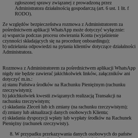
zgłoszonej sprawy związanej z prowadzoną przez
Administratora działalnością gospodarczą (art. 6 ust. 1 lit. f
RODO).
Ze względów bezpieczeństwa rozmowa z Administratorem za
pośrednictwem aplikacji WhatsApp może dotyczyć wyłącznie:
a) wsparcia podczas procesu otwierania Konta (wyjaśnienie
czynności składających się na procedurę onboardingu);
b) udzielania odpowiedzi na pytania klientów dotyczące działalności
Administratora.
Rozmowa z Administratorem za pośrednictwem aplikacji WhatsApp
nigdy nie będzie zawierać jakichkolwiek linków, załączników ani
dotyczyć m.in.:
a) stanu Państwa środków na Rachunku Pieniężnym (rachunku
rzeczywistym);
b) jakichkolwiek kwestii związanych realizacją Transakcji na
rachunku rzeczywistym;
c) składania Zleceń lub ich zmiany (na rachunku rzeczywistym);
d) zmiany lub aktualizacji danych osobowych Klienta;
e) składania dyspozycji wpłaty lub wypłaty środków na Rachunek
Pieniężny (rachunek rzeczywisty).
W przypadku przekazywania danych osobowych do państw