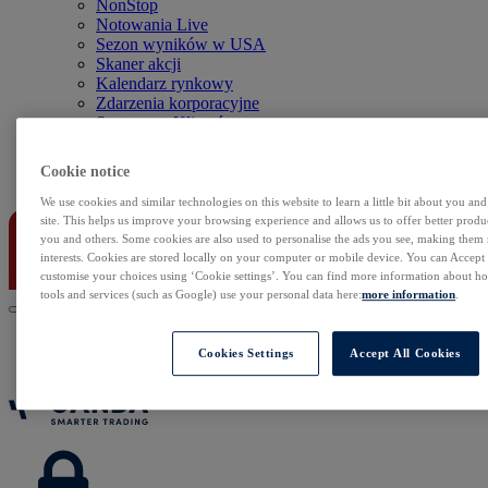
NonStop
Notowania Live
Sezon wyników w USA
Skaner akcji
Kalendarz rynkowy
Zdarzenia korporacyjne
Sentyment Klientów
Rolowania
Cookie notice
Kontakt
We use cookies and similar technologies on this website to learn a little bit about you an
site. This helps us improve your browsing experience and allows us to offer better produc
you and others. Some cookies are also used to personalise the ads you see, making them
interests. Cookies are stored locally on your computer or mobile device. You can Accept o
customise your choices using ‘Cookie settings’. You can find more information about 
tools and services (such as Google) use your personal data here:
more information
.
Cookies Settings
Accept All Cookies