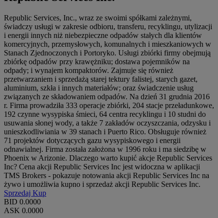
Republic Services, Inc., wraz ze swoimi spółkami zależnymi,
świadczy usługi w zakresie odbioru, transferu, recyklingu, utylizacji
i energii innych niż niebezpieczne odpadów stałych dla klientów
komercyjnych, przemysłowych, komunalnych i mieszkaniowych w
Stanach Zjednoczonych i Portoryko. Usługi zbiórki firmy obejmują
zbiórkę odpadów przy krawężniku; dostawa pojemników na
odpady; i wynajem kompaktorów. Zajmuje się również
przetwarzaniem i sprzedażą starej tektury falistej, starych gazet,
aluminium, szkła i innych materiałów; oraz świadczenie usług
związanych ze składowaniem odpadów. Na dzień 31 grudnia 2016
r. Firma prowadziła 333 operacje zbiórki, 204 stacje przeładunkowe,
192 czynne wysypiska śmieci, 64 centra recyklingu i 10 studni do
usuwania słonej wody, a także 7 zakładów oczyszczania, odzysku i
unieszkodliwiania w 39 stanach i Puerto Rico. Obsługuje również
71 projektów dotyczących gazu wysypiskowego i energii
odnawialnej. Firma została założona w 1996 roku i ma siedzibę w
Phoenix w Arizonie. Dlaczego warto kupić akcje Republic Services
Inc? Cena akcji Republic Services Inc jest widoczna w aplikacji
TMS Brokers - pokazuje notowania akcji Republic Services Inc na
żywo i umożliwia kupno i sprzedaż akcji Republic Services Inc.
Sprzedaj
Kup
BID
0.0000
ASK
0.0000