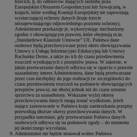
trzecich, tj. do odbiorców mających siedzibę poza
Europejskim Obszarem Gospodarczym lub Szwajcarią, w
krajach, które według Komisji Europejskiej nie zapewniają
wystarczającej ochrony danych (kraje trzecie
niezapewniającego odpowiedniego poziomu ochrony),
Administrator przekazuje je, wykorzystując mechanizmy
zgodne z obowiązującym prawem, które obejmują m.in.
„Standardowe Klauzule Umowne” UE. Państwa dane
osobowe będą przechowywane przez okres obowiązywania
Umowy o Usługę Informacyjno Edukacyjną lub Umowy
Rachunku Demo, a także po ich do czasu przedawnienia
roszczeń wynikających z przepisów prawa. W zakresie, w
jakim przetwarzanie danych odbywa się w oparciu o prawnie
uzasadniony interes Administratora, dane będą przetwarzane
przez czas niezbędny do jego realizacji (w szczególności do
czasu przedawnienia roszczeń na podstawie obowiązujących
przepisów prawa), nie dłużej jednak niż do czasu uznania
sprzeciwu za uzasadniony. Wskazane wyżej okresy
przechowywania danych mogą zostać wydłużone, jeżeli
mające zastosowanie w Państwa kraju zamieszkania przepisy
przewidują dłuższe okresy przechowywania danych. W
przypadku natomiast, gdy przetwarzanie Państwa danych
osobowych odbywa się na podstawie zgody – do momentu
jej skutecznego wycofania.
Administrator nie będzie stosował wobec Państwa