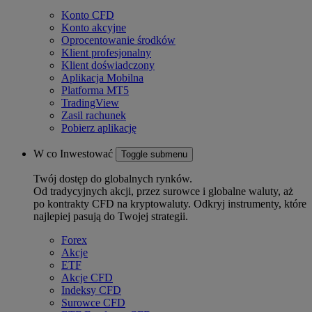
Konto CFD
Konto akcyjne
Oprocentowanie środków
Klient profesjonalny
Klient doświadczony
Aplikacja Mobilna
Platforma MT5
TradingView
Zasil rachunek
Pobierz aplikację
W co Inwestować
Toggle submenu
Twój dostęp do globalnych rynków.
Od tradycyjnych akcji, przez surowce i globalne waluty, aż
po kontrakty CFD na kryptowaluty. Odkryj instrumenty, które
najlepiej pasują do Twojej strategii.
Forex
Akcje
ETF
Akcje CFD
Indeksy CFD
Surowce CFD