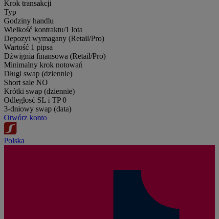
Krok transakcji
Typ
Godziny handlu
Wielkość kontraktu/1 lota
Depozyt wymagany (Retail/Pro)
Wartość 1 pipsa
Dźwignia finansowa (Retail/Pro)
Minimalny krok notowań
Długi swap (dziennie)
Short sale
NO
Krótki swap (dziennie)
Odległosć SL i TP
0
3-dniowy swap (data)
Otwórz konto
Polska