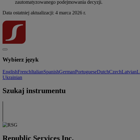
zautomatyzowanego podejmowania decyzji.
Data ostatniej aktualizacji: 4 marca 2026 r.
Wybierz język
English
French
Italian
Spanish
German
Portuguese
Dutch
Czech
Latvian
L
Ukrainian
Szukaj instrumentu
Republic Services Inc.