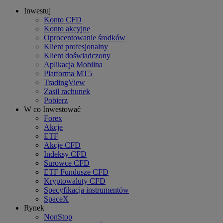
Inwestuj
Konto CFD
Konto akcyjne
Oprocentowanie środków
Klient profesjonalny
Klient doświadczony
Aplikacja Mobilna
Platforma MT5
TradingView
Zasil rachunek
Pobierz
W co Inwestować
Forex
Akcje
ETF
Akcje CFD
Indeksy CFD
Surowce CFD
ETF Fundusze CFD
Kryptowaluty CFD
Specyfikacja instrumentów
SpaceX
Rynek
NonStop