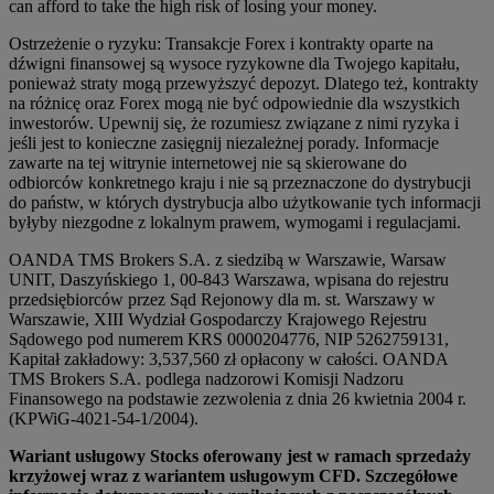
can afford to take the high risk of losing your money.
Ostrzeżenie o ryzyku: Transakcje Forex i kontrakty oparte na
dźwigni finansowej są wysoce ryzykowne dla Twojego kapitału,
ponieważ straty mogą przewyższyć depozyt. Dlatego też, kontrakty
na różnicę oraz Forex mogą nie być odpowiednie dla wszystkich
inwestorów. Upewnij się, że rozumiesz związane z nimi ryzyka i
jeśli jest to konieczne zasięgnij niezależnej porady. Informacje
zawarte na tej witrynie internetowej nie są skierowane do
odbiorców konkretnego kraju i nie są przeznaczone do dystrybucji
do państw, w których dystrybucja albo użytkowanie tych informacji
byłyby niezgodne z lokalnym prawem, wymogami i regulacjami.
OANDA TMS Brokers S.A. z siedzibą w Warszawie, Warsaw
UNIT, Daszyńskiego 1, 00-843 Warszawa, wpisana do rejestru
przedsiębiorców przez Sąd Rejonowy dla m. st. Warszawy w
Warszawie, XIII Wydział Gospodarczy Krajowego Rejestru
Sądowego pod numerem KRS 0000204776, NIP 5262759131,
Kapitał zakładowy: 3,537,560 zł opłacony w całości. OANDA
TMS Brokers S.A. podlega nadzorowi Komisji Nadzoru
Finansowego na podstawie zezwolenia z dnia 26 kwietnia 2004 r.
(KPWiG-4021-54-1/2004).
Wariant usługowy Stocks oferowany jest w ramach sprzedaży
krzyżowej wraz z wariantem usługowym CFD. Szczegółowe