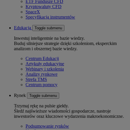
ETF Fundusze CFD
Kryptowaluty CFD
SpaceX
Specyfikacja instrumentów
Edukacja
Toggle submenu
Inwestuj inteligentnie na bazie wiedzy.
Buduj silniejsze strategie dzięki szkoleniom, eksperckim
analizom i obszernej bazie wiedzy.
Centrum Edukacji
Artykuły edukacyjne
Webinary i szkolenia
Analizy rynkowe
Strefa TMS
Centrum pomocy
Rynek
Toggle submenu
Trzymaj rękę na pulsie giełdy.
Śledź najświeższe wiadomości gospodarcze, nastroje
inwestorów oraz kluczowe wydarzenia makroekonomiczne.
Podsumowanie rynków