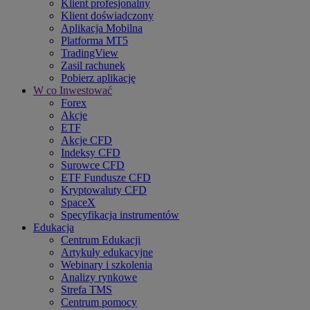
Klient profesjonalny
Klient doświadczony
Aplikacja Mobilna
Platforma MT5
TradingView
Zasil rachunek
Pobierz aplikację
W co Inwestować
Forex
Akcje
ETF
Akcje CFD
Indeksy CFD
Surowce CFD
ETF Fundusze CFD
Kryptowaluty CFD
SpaceX
Specyfikacja instrumentów
Edukacja
Centrum Edukacji
Artykuły edukacyjne
Webinary i szkolenia
Analizy rynkowe
Strefa TMS
Centrum pomocy