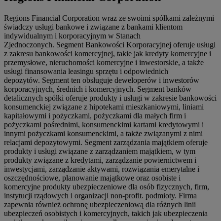
Regions Financial Corporation wraz ze swoimi spółkami zależnymi
świadczy usługi bankowe i związane z bankami klientom
indywidualnym i korporacyjnym w Stanach
Zjednoczonych. Segment Bankowości Korporacyjnej oferuje usługi
z zakresu bankowości komercyjnej, takie jak kredyty komercyjne i
przemysłowe, nieruchomości komercyjne i inwestorskie, a także
usługi finansowania leasingu sprzętu i odpowiednich
depozytów. Segment ten obsługuje deweloperów i inwestorów
korporacyjnych, średnich i komercyjnych. Segment banków
detalicznych spółki oferuje produkty i usługi w zakresie bankowości
konsumenckiej związane z hipotekami mieszkaniowymi, liniami
kapitałowymi i pożyczkami, pożyczkami dla małych firm i
pożyczkami pośrednimi, konsumenckimi kartami kredytowymi i
innymi pożyczkami konsumenckimi, a także związanymi z nimi
relacjami depozytowymi. Segment zarządzania majątkiem oferuje
produkty i usługi związane z zarządzaniem majątkiem, w tym
produkty związane z kredytami, zarządzanie powiernictwem i
inwestycjami, zarządzanie aktywami, rozwiązania emerytalne i
oszczędnościowe, planowanie majątkowe oraz osobiste i
komercyjne produkty ubezpieczeniowe dla osób fizycznych, firm,
instytucji rządowych i organizacji non-profit. podmioty. Firma
zapewnia również ochronę ubezpieczeniową dla różnych linii
ubezpieczeń osobistych i komercyjnych, takich jak ubezpieczenia