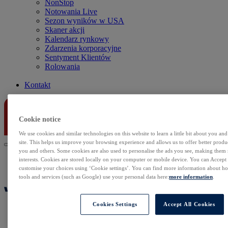
NonStop
Notowania Live
Sezon wyników w USA
Skaner akcji
Kalendarz rynkowy
Zdarzenia korporacyjne
Sentyment Klientów
Rolowania
Kontakt
Cookie notice
We use cookies and similar technologies on this website to learn a little bit about you an
site. This helps us improve your browsing experience and allows us to offer better produc
you and others. Some cookies are also used to personalise the ads you see, making them
interests. Cookies are stored locally on your computer or mobile device. You can Accept o
customise your choices using ‘Cookie settings’. You can find more information about 
tools and services (such as Google) use your personal data here:
more information
.
Cookies Settings
Accept All Cookies