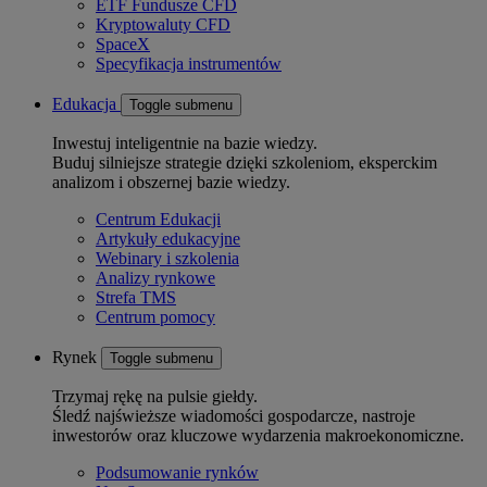
ETF Fundusze CFD
Kryptowaluty CFD
SpaceX
Specyfikacja instrumentów
Edukacja
Toggle submenu
Inwestuj inteligentnie na bazie wiedzy.
Buduj silniejsze strategie dzięki szkoleniom, eksperckim
analizom i obszernej bazie wiedzy.
Centrum Edukacji
Artykuły edukacyjne
Webinary i szkolenia
Analizy rynkowe
Strefa TMS
Centrum pomocy
Rynek
Toggle submenu
Trzymaj rękę na pulsie giełdy.
Śledź najświeższe wiadomości gospodarcze, nastroje
inwestorów oraz kluczowe wydarzenia makroekonomiczne.
Podsumowanie rynków