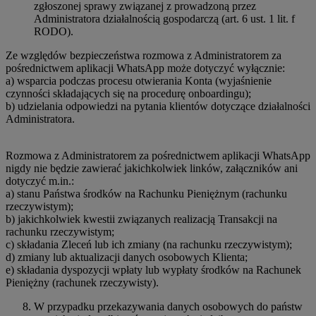
zgłoszonej sprawy związanej z prowadzoną przez
Administratora działalnością gospodarczą (art. 6 ust. 1 lit. f
RODO).
Ze względów bezpieczeństwa rozmowa z Administratorem za
pośrednictwem aplikacji WhatsApp może dotyczyć wyłącznie:
a) wsparcia podczas procesu otwierania Konta (wyjaśnienie
czynności składających się na procedurę onboardingu);
b) udzielania odpowiedzi na pytania klientów dotyczące działalności
Administratora.
Rozmowa z Administratorem za pośrednictwem aplikacji WhatsApp
nigdy nie będzie zawierać jakichkolwiek linków, załączników ani
dotyczyć m.in.:
a) stanu Państwa środków na Rachunku Pieniężnym (rachunku
rzeczywistym);
b) jakichkolwiek kwestii związanych realizacją Transakcji na
rachunku rzeczywistym;
c) składania Zleceń lub ich zmiany (na rachunku rzeczywistym);
d) zmiany lub aktualizacji danych osobowych Klienta;
e) składania dyspozycji wpłaty lub wypłaty środków na Rachunek
Pieniężny (rachunek rzeczywisty).
W przypadku przekazywania danych osobowych do państw