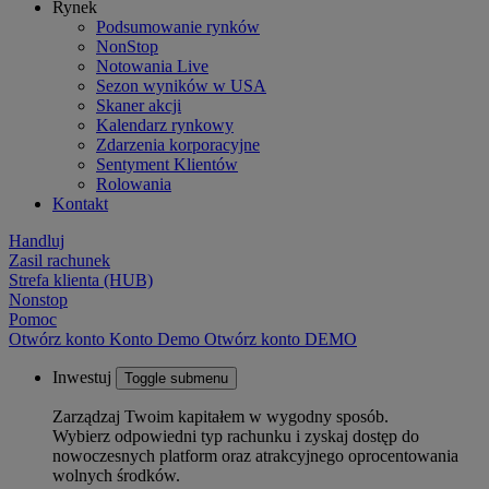
Rynek
Podsumowanie rynków
NonStop
Notowania Live
Sezon wyników w USA
Skaner akcji
Kalendarz rynkowy
Zdarzenia korporacyjne
Sentyment Klientów
Rolowania
Kontakt
Handluj
Zasil rachunek
Strefa klienta (HUB)
Nonstop
Pomoc
Otwórz konto
Konto
Demo
Otwórz konto DEMO
Inwestuj
Toggle submenu
Zarządzaj Twoim kapitałem w wygodny sposób.
Wybierz odpowiedni typ rachunku i zyskaj dostęp do
nowoczesnych platform oraz atrakcyjnego oprocentowania
wolnych środków.