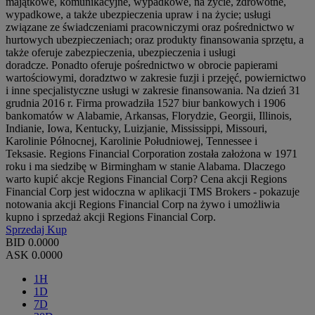
majątkowe, komunikacyjne, wypadkowe, na życie, zdrowotne,
wypadkowe, a także ubezpieczenia upraw i na życie; usługi
związane ze świadczeniami pracowniczymi oraz pośrednictwo w
hurtowych ubezpieczeniach; oraz produkty finansowania sprzętu, a
także oferuje zabezpieczenia, ubezpieczenia i usługi
doradcze. Ponadto oferuje pośrednictwo w obrocie papierami
wartościowymi, doradztwo w zakresie fuzji i przejęć, powiernictwo
i inne specjalistyczne usługi w zakresie finansowania. Na dzień 31
grudnia 2016 r. Firma prowadziła 1527 biur bankowych i 1906
bankomatów w Alabamie, Arkansas, Florydzie, Georgii, Illinois,
Indianie, Iowa, Kentucky, Luizjanie, Mississippi, Missouri,
Karolinie Północnej, Karolinie Południowej, Tennessee i
Teksasie. Regions Financial Corporation została założona w 1971
roku i ma siedzibę w Birmingham w stanie Alabama. Dlaczego
warto kupić akcje Regions Financial Corp? Cena akcji Regions
Financial Corp jest widoczna w aplikacji TMS Brokers - pokazuje
notowania akcji Regions Financial Corp na żywo i umożliwia
kupno i sprzedaż akcji Regions Financial Corp.
Sprzedaj
Kup
BID
0.0000
ASK
0.0000
1H
1D
7D