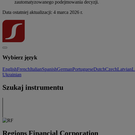
zautomatyzowanego podejmowania decyzji.
Data ostatniej aktualizacji: 4 marca 2026 r.
Wybierz język
English
French
Italian
Spanish
German
Portuguese
Dutch
Czech
Latvian
L
Ukrainian
Szukaj instrumentu
Regions Financial Corporation