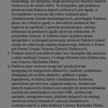
marketingu, nie będziemy mogli przetwarzać Państwa danych
osobowych do takich celów. W przypadku, gdy podstawą
przetwarzania Państwa danych osobowych jest zgoda, w
szczególności wyrażona dla celów realizacji przez
Administratora działań marketingowych, przysługuje Państwu
prawo do cofnięcia zgody w dowolnym momencie bez
wpływu na zgodność z prawem przetwarzania, którego
dokonano na podstawie zgody przed jej cofnięciem. W
przypadku uznania, że Państwa dane są przetwarzane
niezgodnie z wymogami prawnymi, możecie Państwo wnieść
skargę do właściwego organu nadzorczego, którym w Polsce
jest Prezes Urzędu Ochrony Danych Osobowych.
Podanie danych jest dobrowolne, lecz niezbędne dla zawarcia
a także realizacji Umowy o Usługę Informacyjno-Edukacyjną
oraz Umowy Rachunku Demo.
Państwa dane osobowe mogą być przekazywane
następującym kategoriom odbiorców: bankom, podmiotom
obsługującym szybkie płatności, spółkom z grupy
kapitałowej, do której należy Administrator, kurierom,
operatorom pocztowym, organom nadzoru, dostawcom
danych rynkowych, dostawcom narzędzi do przeciwdziałania
oszustwom (antyfraudowym) oraz AML, dostawcom
narzędzi, oprogramowania, platform służących do obsługi
nierzeczywistych transakcji i operacji finansowych
wykonywanych w toku realizacji Umowy Rachunku Demo,