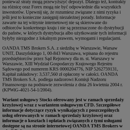
ponieważ straty mogą przewyższyć depozyt. Dlatego też, kontrakty
na różnicę oraz Forex mogą nie być odpowiednie dla wszystkich
inwestorów. Upewnij się, że rozumiesz związane z nimi ryzyka i
jeśli jest to konieczne zasięgnij niezależnej porady. Informacje
zawarte na tej witrynie internetowej nie są skierowane do
odbiorców konkretnego kraju i nie są przeznaczone do dystrybucji
do państw, w których dystrybucja albo użytkowanie tych informacji
byłyby niezgodne z lokalnym prawem, wymogami i regulacjami.
OANDA TMS Brokers S.A. z siedzibą w Warszawie, Warsaw
UNIT, Daszyńskiego 1, 00-843 Warszawa, wpisana do rejestru
przedsiębiorców przez Sąd Rejonowy dla m. st. Warszawy w
Warszawie, XIII Wydział Gospodarczy Krajowego Rejestru
Sądowego pod numerem KRS 0000204776, NIP 5262759131,
Kapitał zakładowy: 3,537,560 zł opłacony w całości. OANDA
TMS Brokers S.A. podlega nadzorowi Komisji Nadzoru
Finansowego na podstawie zezwolenia z dnia 26 kwietnia 2004 r.
(KPWiG-4021-54-1/2004).
Wariant usługowy Stocks oferowany jest w ramach sprzedaży
krzyżowej wraz z wariantem usługowym CFD. Szczegółowe
informacje dotyczące ryzyk wynikających z poszczególnych
usług oferowanych w ramach sprzedaży krzyżowej oraz
informacje o kosztach i opłatach związanych z tymi usługami
dostępne są na stronie internetowej OANDA TMS Brokers w