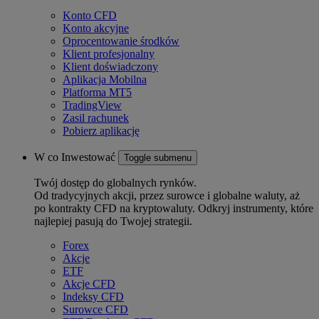
Konto CFD
Konto akcyjne
Oprocentowanie środków
Klient profesjonalny
Klient doświadczony
Aplikacja Mobilna
Platforma MT5
TradingView
Zasil rachunek
Pobierz aplikację
W co Inwestować
Toggle submenu
Twój dostęp do globalnych rynków.
Od tradycyjnych akcji, przez surowce i globalne waluty, aż
po kontrakty CFD na kryptowaluty. Odkryj instrumenty, które
najlepiej pasują do Twojej strategii.
Forex
Akcje
ETF
Akcje CFD
Indeksy CFD
Surowce CFD