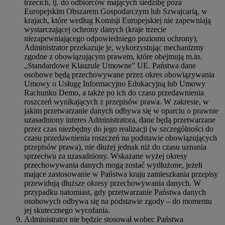
trzecich, tj. do odbiorców mających siedzibę poza
Europejskim Obszarem Gospodarczym lub Szwajcarią, w
krajach, które według Komisji Europejskiej nie zapewniają
wystarczającej ochrony danych (kraje trzecie
niezapewniającego odpowiedniego poziomu ochrony),
Administrator przekazuje je, wykorzystując mechanizmy
zgodne z obowiązującym prawem, które obejmują m.in.
„Standardowe Klauzule Umowne” UE. Państwa dane
osobowe będą przechowywane przez okres obowiązywania
Umowy o Usługę Informacyjno Edukacyjną lub Umowy
Rachunku Demo, a także po ich do czasu przedawnienia
roszczeń wynikających z przepisów prawa. W zakresie, w
jakim przetwarzanie danych odbywa się w oparciu o prawnie
uzasadniony interes Administratora, dane będą przetwarzane
przez czas niezbędny do jego realizacji (w szczególności do
czasu przedawnienia roszczeń na podstawie obowiązujących
przepisów prawa), nie dłużej jednak niż do czasu uznania
sprzeciwu za uzasadniony. Wskazane wyżej okresy
przechowywania danych mogą zostać wydłużone, jeżeli
mające zastosowanie w Państwa kraju zamieszkania przepisy
przewidują dłuższe okresy przechowywania danych. W
przypadku natomiast, gdy przetwarzanie Państwa danych
osobowych odbywa się na podstawie zgody – do momentu
jej skutecznego wycofania.
Administrator nie będzie stosował wobec Państwa