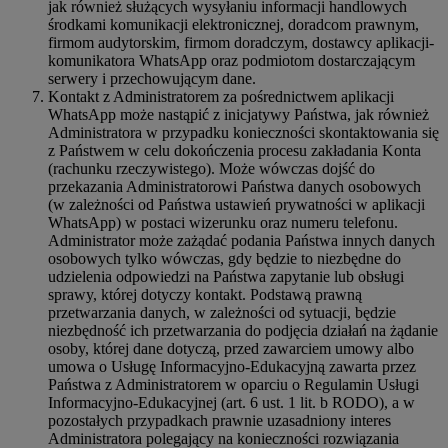
jak również służących wysyłaniu informacji handlowych
środkami komunikacji elektronicznej, doradcom prawnym,
firmom audytorskim, firmom doradczym, dostawcy aplikacji-
komunikatora WhatsApp oraz podmiotom dostarczającym
serwery i przechowującym dane.
Kontakt z Administratorem za pośrednictwem aplikacji
WhatsApp może nastąpić z inicjatywy Państwa, jak również
Administratora w przypadku konieczności skontaktowania się
z Państwem w celu dokończenia procesu zakładania Konta
(rachunku rzeczywistego). Może wówczas dojść do
przekazania Administratorowi Państwa danych osobowych
(w zależności od Państwa ustawień prywatności w aplikacji
WhatsApp) w postaci wizerunku oraz numeru telefonu.
Administrator może zażądać podania Państwa innych danych
osobowych tylko wówczas, gdy będzie to niezbędne do
udzielenia odpowiedzi na Państwa zapytanie lub obsługi
sprawy, której dotyczy kontakt. Podstawą prawną
przetwarzania danych, w zależności od sytuacji, będzie
niezbędność ich przetwarzania do podjęcia działań na żądanie
osoby, której dane dotyczą, przed zawarciem umowy albo
umowa o Usługę Informacyjno-Edukacyjną zawarta przez
Państwa z Administratorem w oparciu o Regulamin Usługi
Informacyjno-Edukacyjnej (art. 6 ust. 1 lit. b RODO), a w
pozostałych przypadkach prawnie uzasadniony interes
Administratora polegający na konieczności rozwiązania