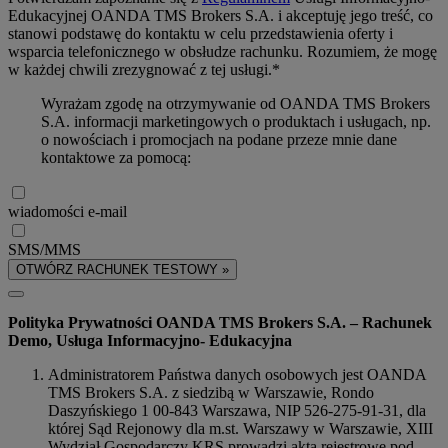
Edukacyjnej OANDA TMS Brokers S.A. i akceptuję jego treść, co
stanowi podstawę do kontaktu w celu przedstawienia oferty i
wsparcia telefonicznego w obsłudze rachunku. Rozumiem, że mogę
w każdej chwili zrezygnować z tej usługi.*
Wyrażam zgodę na otrzymywanie od OANDA TMS Brokers
S.A. informacji marketingowych o produktach i usługach, np.
o nowościach i promocjach na podane przeze mnie dane
kontaktowe za pomocą:
wiadomości e-mail
SMS/MMS
OTWÓRZ RACHUNEK TESTOWY »
Polityka Prywatności OANDA TMS Brokers S.A. – Rachunek
Demo, Usługa Informacyjno- Edukacyjna
Administratorem Państwa danych osobowych jest OANDA
TMS Brokers S.A. z siedzibą w Warszawie, Rondo
Daszyńskiego 1 00-843 Warszawa, NIP 526-275-91-31, dla
której Sąd Rejonowy dla m.st. Warszawy w Warszawie, XIII
Wydział Gospodarczy KRS prowadzi akta rejestrowe pod