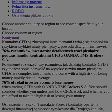
Informacje prawne
Pełna lista instrumentów
RODO
Ustawienia plików cookie
Choose another country or region to see content specific to your
location
Choose country or region
Kontynuuj
Kontrakty CFD są złożonymi instrumentami i wiążą się z wysokim
ryzykiem szybkiej utraty pieniędzy z powodu dźwigni finansowej.
76% rachunków inwestorów detalicznych traci pieniądze
podczas handlu kontraktami CFD z OANDA TMS Brokers
S.A.
Powinieneś rozważyć, czy rozumiesz, jak działają kontrakty CFD i
czy możesz sobie pozwolić na wysokie ryzyko utraty pieniędzy.
CFDs are complex instruments and come with a high risk of losing
money rapidly due to leverage.
76% of retail investor accounts lose money
when trading CFDs with OANDA TMS Brokers S.A. You should
consider whether you understand how CFDs work and whether you
can afford to take the high risk of losing your money.
Ostrzeżenie o ryzyku: Transakcje Forex i kontrakty oparte na
dźwigni finansowej są wysoce ryzykowne dla Twojego kapitału,