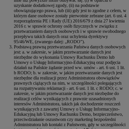
inne niż powyższe może odbywać się: (i) w oparciu o
uzyskanie dodatkowej zgody, (ii) na podstawie
obowiązującego prawa, lub (iii) gdy jest to zgodne z celem, w
którym dane osobowe zostały pierwotnie zebrane (art. 6 ust. 4
rozporządzenia PE i Rady (UE) 2016/679 z dnia 27 kwietnia
2016 r. w sprawie ochrony osób fizycznych w związku z
przetwarzaniem danych osobowych i w sprawie swobodnego
przepływu takich danych oraz uchylenia dyrektywy
95/46/WE, (zwanego dalej: „RODO”).
Podstawą prawną przetwarzania Państwa danych osobowych
jest: a. w zakresie, w jakim przetwarzanie danych jest
niezbędne do wykonania Umowy Rachunku Demo lub
Umowy o Usługę Informacyjno-Edukacyjną oraz podjęcia
działań na Pańskie żądanie przed ww. umów - art. 6 ust. 1 lit.
b RODO; b. w zakresie, w jakim przetwarzanie danych jest
niezbędne dla realizacji przez Administratora obowiązków
prawnych ciążących na nim, w szczególności polegających
na rozpatrywaniu reklamacji - art. 6 ust. 1 lit. c RODO; c. w
zakresie, w jakim przetwarzanie danych jest niezbędne do
realizacji celów wynikających z prawnie uzasadnionych
interesów Administratora, takich jak dochodzenie roszczeń
wynikających z zawartej Umowy o Usługę Informacyjno-
Edukacyjną lub Umowy Rachunku Demo, bezpieczeństwo,
przeciwdziałanie oszustwom czy marketing bezpośredni
Administratora lub kontakt z Państwem, gdy w szczególności