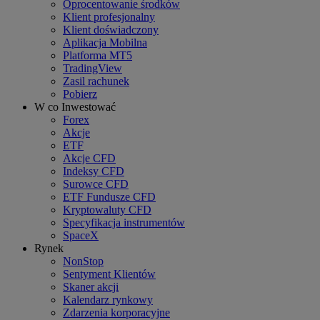
Oprocentowanie środków
Klient profesjonalny
Klient doświadczony
Aplikacja Mobilna
Platforma MT5
TradingView
Zasil rachunek
Pobierz
W co Inwestować
Forex
Akcje
ETF
Akcje CFD
Indeksy CFD
Surowce CFD
ETF Fundusze CFD
Kryptowaluty CFD
Specyfikacja instrumentów
SpaceX
Rynek
NonStop
Sentyment Klientów
Skaner akcji
Kalendarz rynkowy
Zdarzenia korporacyjne