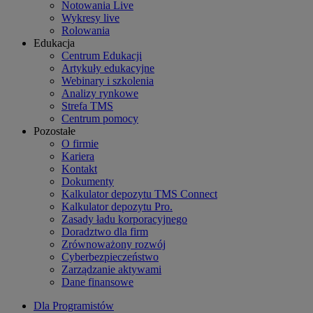
Notowania Live
Wykresy live
Rolowania
Edukacja
Centrum Edukacji
Artykuły edukacyjne
Webinary i szkolenia
Analizy rynkowe
Strefa TMS
Centrum pomocy
Pozostałe
O firmie
Kariera
Kontakt
Dokumenty
Kalkulator depozytu TMS Connect
Kalkulator depozytu Pro.
Zasady ładu korporacyjnego
Doradztwo dla firm
Zrównoważony rozwój
Cyberbezpieczeństwo
Zarządzanie aktywami
Dane finansowe
Dla Programistów