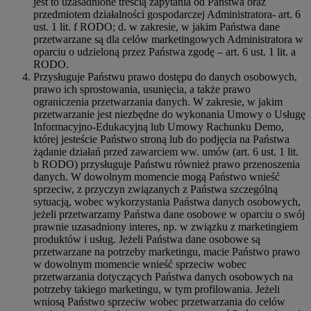
jest to uzasadnione treścią zapytania od Państwa oraz
przedmiotem działalności gospodarczej Administratora- art. 6
ust. 1 lit. f RODO; d. w zakresie, w jakim Państwa dane
przetwarzane są dla celów marketingowych Administratora w
oparciu o udzieloną przez Państwa zgodę – art. 6 ust. 1 lit. a
RODO.
Przysługuje Państwu prawo dostępu do danych osobowych,
prawo ich sprostowania, usunięcia, a także prawo
ograniczenia przetwarzania danych. W zakresie, w jakim
przetwarzanie jest niezbędne do wykonania Umowy o Usługę
Informacyjno-Edukacyjną lub Umowy Rachunku Demo,
której jesteście Państwo stroną lub do podjęcia na Państwa
żądanie działań przed zawarciem ww. umów (art. 6 ust. 1 lit.
b RODO) przysługuje Państwu również prawo przenoszenia
danych. W dowolnym momencie mogą Państwo wnieść
sprzeciw, z przyczyn związanych z Państwa szczególną
sytuacją, wobec wykorzystania Państwa danych osobowych,
jeżeli przetwarzamy Państwa dane osobowe w oparciu o swój
prawnie uzasadniony interes, np. w związku z marketingiem
produktów i usług. Jeżeli Państwa dane osobowe są
przetwarzane na potrzeby marketingu, macie Państwo prawo
w dowolnym momencie wnieść sprzeciw wobec
przetwarzania dotyczących Państwa danych osobowych na
potrzeby takiego marketingu, w tym profilowania. Jeżeli
wniosą Państwo sprzeciw wobec przetwarzania do celów