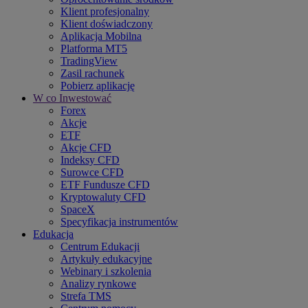
Klient profesjonalny
Klient doświadczony
Aplikacja Mobilna
Platforma MT5
TradingView
Zasil rachunek
Pobierz aplikację
W co Inwestować
Forex
Akcje
ETF
Akcje CFD
Indeksy CFD
Surowce CFD
ETF Fundusze CFD
Kryptowaluty CFD
SpaceX
Specyfikacja instrumentów
Edukacja
Centrum Edukacji
Artykuły edukacyjne
Webinary i szkolenia
Analizy rynkowe
Strefa TMS