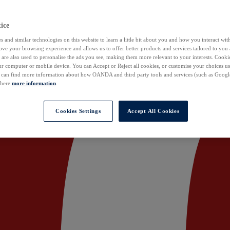
ice
 and similar technologies on this website to learn a little bit about you and how you interact with
ove your browsing experience and allows us to offer better products and services tailored to you 
are also used to personalise the ads you see, making them more relevant to your interests. Cookie
ur computer or mobile device. You can Accept or Reject all cookies, or customise your choices u
u can find more information about how OANDA and third party tools and services (such as Googl
 here:
more information
.
Cookies Settings
Accept All Cookies