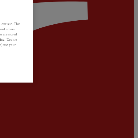
 our site. This
and others.
s are stored
sing ‘Cookie
e) use your