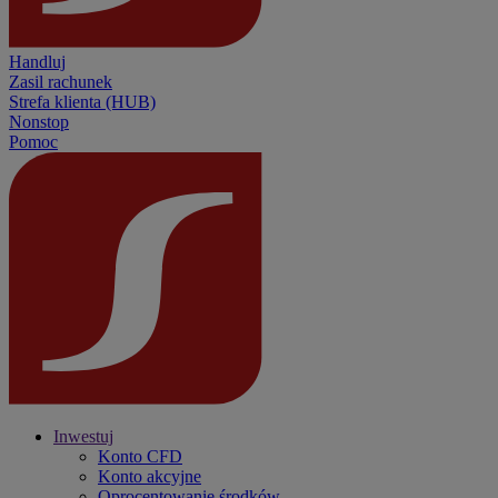
Handluj
Zasil rachunek
Strefa klienta (HUB)
Nonstop
Pomoc
Inwestuj
Konto CFD
Konto akcyjne
Oprocentowanie środków