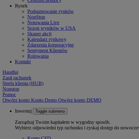
Centrum pomocy
Rynek
Podsumowanie rynków
NonStop
Notowania Live
Sezon wyników w USA
Skaner akcji
Kalendarz rynkowy
Zdarzenia korporacyjne
Sentyment Klientów
Rolowania
Kontakt
Handluj
Zasil rachunek
Strefa klienta (HUB)
Nonstop
Pomoc
Otwórz konto
Konto
Demo
Otwórz konto DEMO
Inwestuj
Toggle submenu
Zarządzaj Twoim kapitałem w wygodny sposób.
Wybierz odpowiedni typ rachunku i zyskaj dostęp do nowocze
Konto CFD