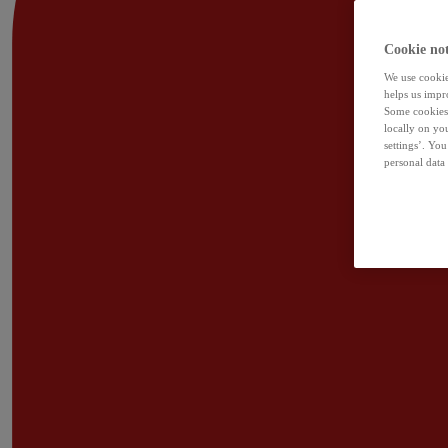
Cookie not
We use cookies
helps us impr
Some cookies 
locally on yo
settings’. Yo
personal data