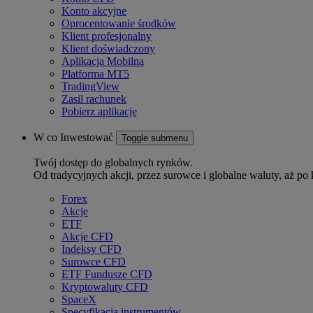
Konto akcyjne
Oprocentowanie środków
Klient profesjonalny
Klient doświadczony
Aplikacja Mobilna
Platforma MT5
TradingView
Zasil rachunek
Pobierz aplikację
W co Inwestować
Toggle submenu
Twój dostęp do globalnych rynków.
Od tradycyjnych akcji, przez surowce i globalne waluty, aż po 
Forex
Akcje
ETF
Akcje CFD
Indeksy CFD
Surowce CFD
ETF Fundusze CFD
Kryptowaluty CFD
SpaceX
Specyfikacja instrumentów