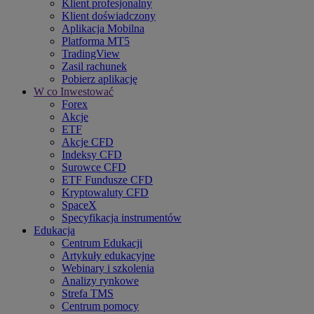
Klient profesjonalny
Klient doświadczony
Aplikacja Mobilna
Platforma MT5
TradingView
Zasil rachunek
Pobierz aplikację
W co Inwestować
Forex
Akcje
ETF
Akcje CFD
Indeksy CFD
Surowce CFD
ETF Fundusze CFD
Kryptowaluty CFD
SpaceX
Specyfikacja instrumentów
Edukacja
Centrum Edukacji
Artykuły edukacyjne
Webinary i szkolenia
Analizy rynkowe
Strefa TMS
Centrum pomocy