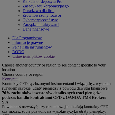
Kalkulator depozytu Pro.
Zasady ładu korporacyjnego
Doradztwo dla firm
Zrównoważony rozwój
Cyberbezpieczeństwo
Zarządzanie aktywami
Dane finansowe
Dla Programistów
Informacje prawne
Pełna lista instrumentów
RODO
Ustawienia plików cookie
Choose another country or region to see content specific to your
location
Choose country or region
Kontynuuj
Kontrakty CFD są złożonymi instrumentami i wiążą się z wysokim
ryzykiem szybkiej utraty pieniędzy z powodu dźwigni finansowej.
76% rachunków inwestorów detalicznych traci pieniądze
podczas handlu kontraktami CFD z OANDA TMS Brokers
S.A.
Powinieneś rozważyć, czy rozumiesz, jak działają kontrakty CFD i
czy możesz sobie pozwolić na wysokie ryzyko utraty pieniędzy.