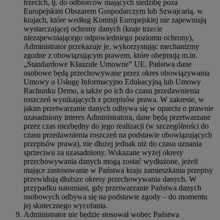
trzecich, tj. do odbiorców mających siedzibę poza
Europejskim Obszarem Gospodarczym lub Szwajcarią, w
krajach, które według Komisji Europejskiej nie zapewniają
wystarczającej ochrony danych (kraje trzecie
niezapewniającego odpowiedniego poziomu ochrony),
Administrator przekazuje je, wykorzystując mechanizmy
zgodne z obowiązującym prawem, które obejmują m.in.
„Standardowe Klauzule Umowne” UE. Państwa dane
osobowe będą przechowywane przez okres obowiązywania
Umowy o Usługę Informacyjno Edukacyjną lub Umowy
Rachunku Demo, a także po ich do czasu przedawnienia
roszczeń wynikających z przepisów prawa. W zakresie, w
jakim przetwarzanie danych odbywa się w oparciu o prawnie
uzasadniony interes Administratora, dane będą przetwarzane
przez czas niezbędny do jego realizacji (w szczególności do
czasu przedawnienia roszczeń na podstawie obowiązujących
przepisów prawa), nie dłużej jednak niż do czasu uznania
sprzeciwu za uzasadniony. Wskazane wyżej okresy
przechowywania danych mogą zostać wydłużone, jeżeli
mające zastosowanie w Państwa kraju zamieszkania przepisy
przewidują dłuższe okresy przechowywania danych. W
przypadku natomiast, gdy przetwarzanie Państwa danych
osobowych odbywa się na podstawie zgody – do momentu
jej skutecznego wycofania.
Administrator nie będzie stosował wobec Państwa