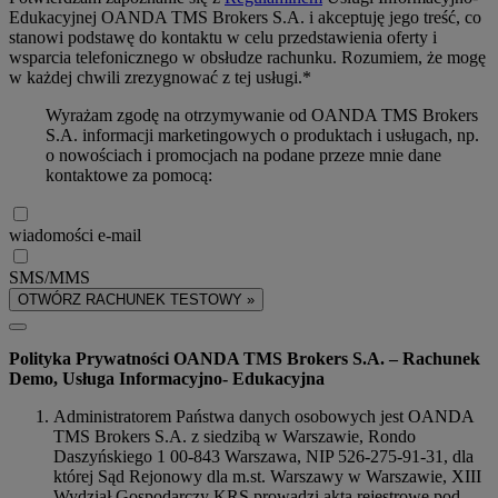
Edukacyjnej OANDA TMS Brokers S.A. i akceptuję jego treść, co
stanowi podstawę do kontaktu w celu przedstawienia oferty i
wsparcia telefonicznego w obsłudze rachunku. Rozumiem, że mogę
w każdej chwili zrezygnować z tej usługi.*
Wyrażam zgodę na otrzymywanie od OANDA TMS Brokers
S.A. informacji marketingowych o produktach i usługach, np.
o nowościach i promocjach na podane przeze mnie dane
kontaktowe za pomocą:
wiadomości e-mail
SMS/MMS
OTWÓRZ RACHUNEK TESTOWY »
Polityka Prywatności OANDA TMS Brokers S.A. – Rachunek
Demo, Usługa Informacyjno- Edukacyjna
Administratorem Państwa danych osobowych jest OANDA
TMS Brokers S.A. z siedzibą w Warszawie, Rondo
Daszyńskiego 1 00-843 Warszawa, NIP 526-275-91-31, dla
której Sąd Rejonowy dla m.st. Warszawy w Warszawie, XIII
Wydział Gospodarczy KRS prowadzi akta rejestrowe pod