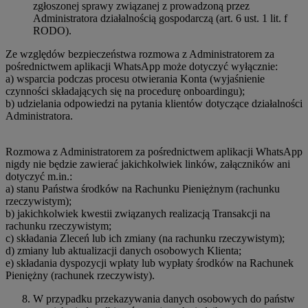
zgłoszonej sprawy związanej z prowadzoną przez
Administratora działalnością gospodarczą (art. 6 ust. 1 lit. f
RODO).
Ze względów bezpieczeństwa rozmowa z Administratorem za
pośrednictwem aplikacji WhatsApp może dotyczyć wyłącznie:
a) wsparcia podczas procesu otwierania Konta (wyjaśnienie
czynności składających się na procedurę onboardingu);
b) udzielania odpowiedzi na pytania klientów dotyczące działalności
Administratora.
Rozmowa z Administratorem za pośrednictwem aplikacji WhatsApp
nigdy nie będzie zawierać jakichkolwiek linków, załączników ani
dotyczyć m.in.:
a) stanu Państwa środków na Rachunku Pieniężnym (rachunku
rzeczywistym);
b) jakichkolwiek kwestii związanych realizacją Transakcji na
rachunku rzeczywistym;
c) składania Zleceń lub ich zmiany (na rachunku rzeczywistym);
d) zmiany lub aktualizacji danych osobowych Klienta;
e) składania dyspozycji wpłaty lub wypłaty środków na Rachunek
Pieniężny (rachunek rzeczywisty).
W przypadku przekazywania danych osobowych do państw