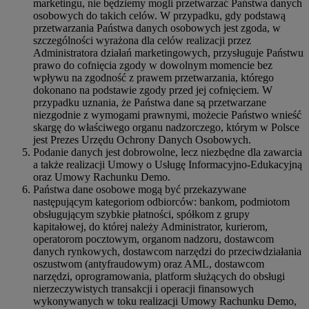
marketingu, nie będziemy mogli przetwarzać Państwa danych
osobowych do takich celów. W przypadku, gdy podstawą
przetwarzania Państwa danych osobowych jest zgoda, w
szczególności wyrażona dla celów realizacji przez
Administratora działań marketingowych, przysługuje Państwu
prawo do cofnięcia zgody w dowolnym momencie bez
wpływu na zgodność z prawem przetwarzania, którego
dokonano na podstawie zgody przed jej cofnięciem. W
przypadku uznania, że Państwa dane są przetwarzane
niezgodnie z wymogami prawnymi, możecie Państwo wnieść
skargę do właściwego organu nadzorczego, którym w Polsce
jest Prezes Urzędu Ochrony Danych Osobowych.
Podanie danych jest dobrowolne, lecz niezbędne dla zawarcia
a także realizacji Umowy o Usługę Informacyjno-Edukacyjną
oraz Umowy Rachunku Demo.
Państwa dane osobowe mogą być przekazywane
następującym kategoriom odbiorców: bankom, podmiotom
obsługującym szybkie płatności, spółkom z grupy
kapitałowej, do której należy Administrator, kurierom,
operatorom pocztowym, organom nadzoru, dostawcom
danych rynkowych, dostawcom narzędzi do przeciwdziałania
oszustwom (antyfraudowym) oraz AML, dostawcom
narzędzi, oprogramowania, platform służących do obsługi
nierzeczywistych transakcji i operacji finansowych
wykonywanych w toku realizacji Umowy Rachunku Demo,