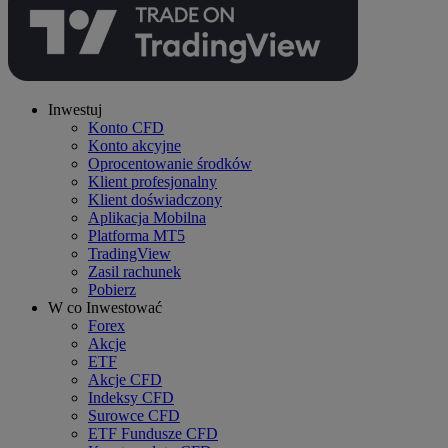
Inwestuj
Konto CFD
Konto akcyjne
Oprocentowanie środków
Klient profesjonalny
Klient doświadczony
Aplikacja Mobilna
Platforma MT5
TradingView
Zasil rachunek
Pobierz
W co Inwestować
Forex
Akcje
ETF
Akcje CFD
Indeksy CFD
Surowce CFD
ETF Fundusze CFD