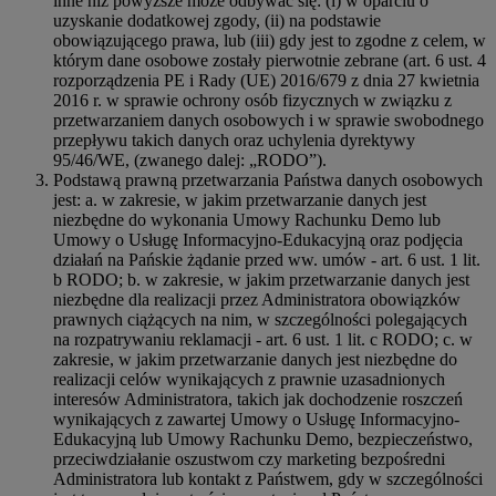
inne niż powyższe może odbywać się: (i) w oparciu o
uzyskanie dodatkowej zgody, (ii) na podstawie
obowiązującego prawa, lub (iii) gdy jest to zgodne z celem, w
którym dane osobowe zostały pierwotnie zebrane (art. 6 ust. 4
rozporządzenia PE i Rady (UE) 2016/679 z dnia 27 kwietnia
2016 r. w sprawie ochrony osób fizycznych w związku z
przetwarzaniem danych osobowych i w sprawie swobodnego
przepływu takich danych oraz uchylenia dyrektywy
95/46/WE, (zwanego dalej: „RODO”).
Podstawą prawną przetwarzania Państwa danych osobowych
jest: a. w zakresie, w jakim przetwarzanie danych jest
niezbędne do wykonania Umowy Rachunku Demo lub
Umowy o Usługę Informacyjno-Edukacyjną oraz podjęcia
działań na Pańskie żądanie przed ww. umów - art. 6 ust. 1 lit.
b RODO; b. w zakresie, w jakim przetwarzanie danych jest
niezbędne dla realizacji przez Administratora obowiązków
prawnych ciążących na nim, w szczególności polegających
na rozpatrywaniu reklamacji - art. 6 ust. 1 lit. c RODO; c. w
zakresie, w jakim przetwarzanie danych jest niezbędne do
realizacji celów wynikających z prawnie uzasadnionych
interesów Administratora, takich jak dochodzenie roszczeń
wynikających z zawartej Umowy o Usługę Informacyjno-
Edukacyjną lub Umowy Rachunku Demo, bezpieczeństwo,
przeciwdziałanie oszustwom czy marketing bezpośredni
Administratora lub kontakt z Państwem, gdy w szczególności