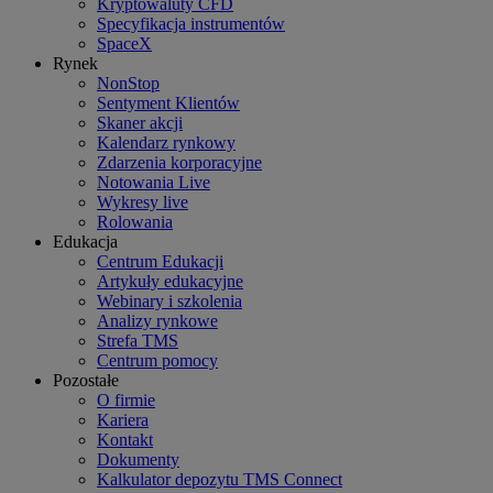
Kryptowaluty CFD
Specyfikacja instrumentów
SpaceX
Rynek
NonStop
Sentyment Klientów
Skaner akcji
Kalendarz rynkowy
Zdarzenia korporacyjne
Notowania Live
Wykresy live
Rolowania
Edukacja
Centrum Edukacji
Artykuły edukacyjne
Webinary i szkolenia
Analizy rynkowe
Strefa TMS
Centrum pomocy
Pozostałe
O firmie
Kariera
Kontakt
Dokumenty
Kalkulator depozytu TMS Connect