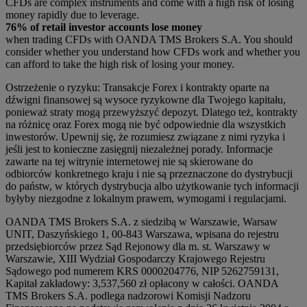
CFDs are complex instruments and come with a high risk of losing
money rapidly due to leverage.
76% of retail investor accounts lose money
when trading CFDs with OANDA TMS Brokers S.A. You should
consider whether you understand how CFDs work and whether you
can afford to take the high risk of losing your money.
Ostrzeżenie o ryzyku: Transakcje Forex i kontrakty oparte na
dźwigni finansowej są wysoce ryzykowne dla Twojego kapitału,
ponieważ straty mogą przewyższyć depozyt. Dlatego też, kontrakty
na różnicę oraz Forex mogą nie być odpowiednie dla wszystkich
inwestorów. Upewnij się, że rozumiesz związane z nimi ryzyka i
jeśli jest to konieczne zasięgnij niezależnej porady. Informacje
zawarte na tej witrynie internetowej nie są skierowane do
odbiorców konkretnego kraju i nie są przeznaczone do dystrybucji
do państw, w których dystrybucja albo użytkowanie tych informacji
byłyby niezgodne z lokalnym prawem, wymogami i regulacjami.
OANDA TMS Brokers S.A. z siedzibą w Warszawie, Warsaw
UNIT, Daszyńskiego 1, 00-843 Warszawa, wpisana do rejestru
przedsiębiorców przez Sąd Rejonowy dla m. st. Warszawy w
Warszawie, XIII Wydział Gospodarczy Krajowego Rejestru
Sądowego pod numerem KRS 0000204776, NIP 5262759131,
Kapitał zakładowy: 3,537,560 zł opłacony w całości. OANDA
TMS Brokers S.A. podlega nadzorowi Komisji Nadzoru