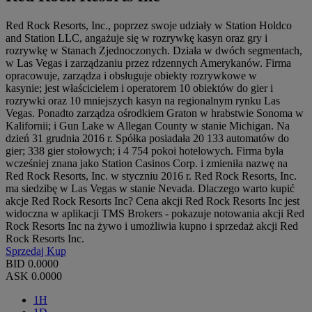
Red Rock Resorts, Inc., poprzez swoje udziały w Station Holdco
and Station LLC, angażuje się w rozrywkę kasyn oraz gry i
rozrywkę w Stanach Zjednoczonych. Działa w dwóch segmentach,
w Las Vegas i zarządzaniu przez rdzennych Amerykanów. Firma
opracowuje, zarządza i obsługuje obiekty rozrywkowe w
kasynie; jest właścicielem i operatorem 10 obiektów do gier i
rozrywki oraz 10 mniejszych kasyn na regionalnym rynku Las
Vegas. Ponadto zarządza ośrodkiem Graton w hrabstwie Sonoma w
Kalifornii; i Gun Lake w Allegan County w stanie Michigan. Na
dzień 31 grudnia 2016 r. Spółka posiadała 20 133 automatów do
gier; 338 gier stołowych; i 4 754 pokoi hotelowych. Firma była
wcześniej znana jako Station Casinos Corp. i zmieniła nazwę na
Red Rock Resorts, Inc. w styczniu 2016 r. Red Rock Resorts, Inc.
ma siedzibę w Las Vegas w stanie Nevada. Dlaczego warto kupić
akcje Red Rock Resorts Inc? Cena akcji Red Rock Resorts Inc jest
widoczna w aplikacji TMS Brokers - pokazuje notowania akcji Red
Rock Resorts Inc na żywo i umożliwia kupno i sprzedaż akcji Red
Rock Resorts Inc.
Sprzedaj
Kup
BID
0.0000
ASK
0.0000
1H