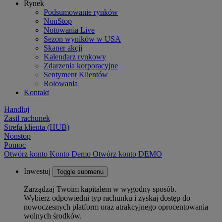
Rynek
Podsumowanie rynków
NonStop
Notowania Live
Sezon wyników w USA
Skaner akcji
Kalendarz rynkowy
Zdarzenia korporacyjne
Sentyment Klientów
Rolowania
Kontakt
Handluj
Zasil rachunek
Strefa klienta (HUB)
Nonstop
Pomoc
Otwórz konto
Konto
Demo
Otwórz konto DEMO
Inwestuj
Toggle submenu
Zarządzaj Twoim kapitałem w wygodny sposób.
Wybierz odpowiedni typ rachunku i zyskaj dostęp do
nowoczesnych platform oraz atrakcyjnego oprocentowania
wolnych środków.