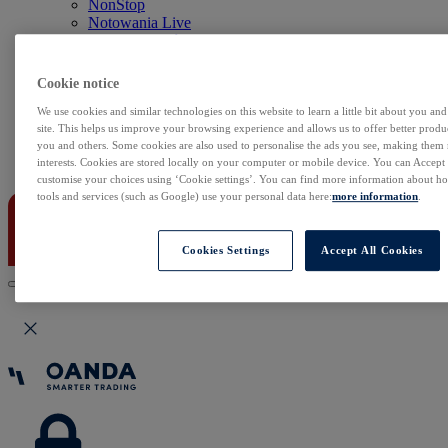
NonStop
Notowania Live
Sezon wyników w USA
Skaner akcji
Kalendarz rynkowy
Cookie notice
Zdarzenia korporacyjne
Sentyment Klientów
We use cookies and similar technologies on this website to learn a little bit about you an
Rolowania
site. This helps us improve your browsing experience and allows us to offer better produc
you and others. Some cookies are also used to personalise the ads you see, making them
interests. Cookies are stored locally on your computer or mobile device. You can Accept o
Kontakt
customise your choices using ‘Cookie settings’. You can find more information about 
tools and services (such as Google) use your personal data here:
more information
.
Cookies Settings
Accept All Cookies