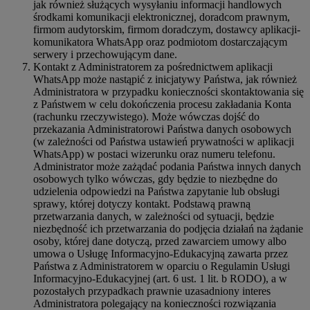
jak również służących wysyłaniu informacji handlowych
środkami komunikacji elektronicznej, doradcom prawnym,
firmom audytorskim, firmom doradczym, dostawcy aplikacji-
komunikatora WhatsApp oraz podmiotom dostarczającym
serwery i przechowującym dane.
Kontakt z Administratorem za pośrednictwem aplikacji
WhatsApp może nastąpić z inicjatywy Państwa, jak również
Administratora w przypadku konieczności skontaktowania się
z Państwem w celu dokończenia procesu zakładania Konta
(rachunku rzeczywistego). Może wówczas dojść do
przekazania Administratorowi Państwa danych osobowych
(w zależności od Państwa ustawień prywatności w aplikacji
WhatsApp) w postaci wizerunku oraz numeru telefonu.
Administrator może zażądać podania Państwa innych danych
osobowych tylko wówczas, gdy będzie to niezbędne do
udzielenia odpowiedzi na Państwa zapytanie lub obsługi
sprawy, której dotyczy kontakt. Podstawą prawną
przetwarzania danych, w zależności od sytuacji, będzie
niezbędność ich przetwarzania do podjęcia działań na żądanie
osoby, której dane dotyczą, przed zawarciem umowy albo
umowa o Usługę Informacyjno-Edukacyjną zawarta przez
Państwa z Administratorem w oparciu o Regulamin Usługi
Informacyjno-Edukacyjnej (art. 6 ust. 1 lit. b RODO), a w
pozostałych przypadkach prawnie uzasadniony interes
Administratora polegający na konieczności rozwiązania