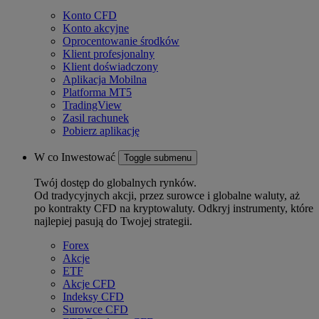
Konto CFD
Konto akcyjne
Oprocentowanie środków
Klient profesjonalny
Klient doświadczony
Aplikacja Mobilna
Platforma MT5
TradingView
Zasil rachunek
Pobierz aplikację
W co Inwestować
Toggle submenu
Twój dostęp do globalnych rynków.
Od tradycyjnych akcji, przez surowce i globalne waluty, aż
po kontrakty CFD na kryptowaluty. Odkryj instrumenty, które
najlepiej pasują do Twojej strategii.
Forex
Akcje
ETF
Akcje CFD
Indeksy CFD
Surowce CFD