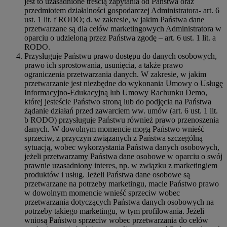
jest to uzasadnione treścią zapytania od Państwa oraz
przedmiotem działalności gospodarczej Administratora- art. 6
ust. 1 lit. f RODO; d. w zakresie, w jakim Państwa dane
przetwarzane są dla celów marketingowych Administratora w
oparciu o udzieloną przez Państwa zgodę – art. 6 ust. 1 lit. a
RODO.
Przysługuje Państwu prawo dostępu do danych osobowych,
prawo ich sprostowania, usunięcia, a także prawo
ograniczenia przetwarzania danych. W zakresie, w jakim
przetwarzanie jest niezbędne do wykonania Umowy o Usługę
Informacyjno-Edukacyjną lub Umowy Rachunku Demo,
której jesteście Państwo stroną lub do podjęcia na Państwa
żądanie działań przed zawarciem ww. umów (art. 6 ust. 1 lit.
b RODO) przysługuje Państwu również prawo przenoszenia
danych. W dowolnym momencie mogą Państwo wnieść
sprzeciw, z przyczyn związanych z Państwa szczególną
sytuacją, wobec wykorzystania Państwa danych osobowych,
jeżeli przetwarzamy Państwa dane osobowe w oparciu o swój
prawnie uzasadniony interes, np. w związku z marketingiem
produktów i usług. Jeżeli Państwa dane osobowe są
przetwarzane na potrzeby marketingu, macie Państwo prawo
w dowolnym momencie wnieść sprzeciw wobec
przetwarzania dotyczących Państwa danych osobowych na
potrzeby takiego marketingu, w tym profilowania. Jeżeli
wniosą Państwo sprzeciw wobec przetwarzania do celów