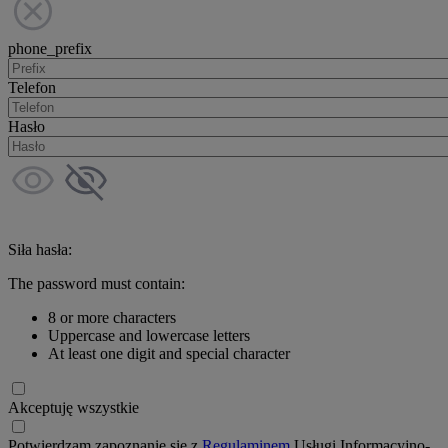
phone_prefix
Telefon
Hasło
Siła hasła:
The password must contain:
8 or more characters
Uppercase and lowercase letters
At least one digit and special character
Akceptuję wszystkie
Potwierdzam zapoznanie się z
Regulaminem
Usługi Informacyjno-