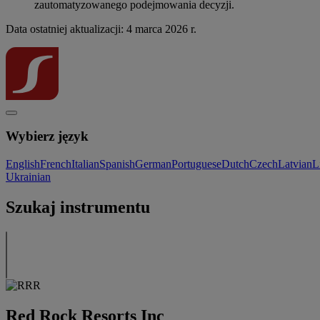
zautomatyzowanego podejmowania decyzji.
Data ostatniej aktualizacji: 4 marca 2026 r.
Wybierz język
English
French
Italian
Spanish
German
Portuguese
Dutch
Czech
Latvian
L
Ukrainian
Szukaj instrumentu
Red Rock Resorts Inc