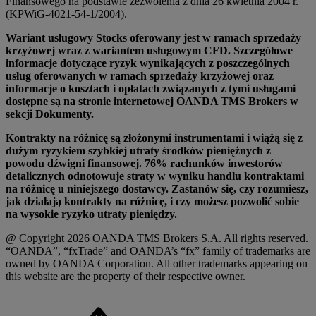
Finansowego na podstawie zezwolenia z dnia 26 kwietnia 2004 r.
(KPWiG-4021-54-1/2004).
Wariant usługowy Stocks oferowany jest w ramach sprzedaży
krzyżowej wraz z wariantem usługowym CFD. Szczegółowe
informacje dotyczące ryzyk wynikających z poszczególnych
usług oferowanych w ramach sprzedaży krzyżowej oraz
informacje o kosztach i opłatach związanych z tymi usługami
dostępne są na stronie internetowej OANDA TMS Brokers w
sekcji Dokumenty.
Kontrakty na różnicę są złożonymi instrumentami i wiążą się z
dużym ryzykiem szybkiej utraty środków pieniężnych z
powodu dźwigni finansowej. 76% rachunków inwestorów
detalicznych odnotowuje straty w wyniku handlu kontraktami
na różnicę u niniejszego dostawcy. Zastanów się, czy rozumiesz,
jak działają kontrakty na różnicę, i czy możesz pozwolić sobie
na wysokie ryzyko utraty pieniędzy.
@ Copyright 2026 OANDA TMS Brokers S.A. All rights reserved.
“OANDA”, “fxTrade” and OANDA’s “fx” family of trademarks are
owned by OANDA Corporation. All other trademarks appearing on
this website are the property of their respective owner.