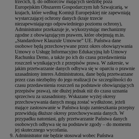
trzecich, tj. do odbiorców mających siedzibę poza
Europejskim Obszarem Gospodarczym lub Szwajcarią, w
krajach, które według Komisji Europejskiej nie zapewniają
wystarczającej ochrony danych (kraje trzecie
niezapewniającego odpowiedniego poziomu ochrony),
Administrator przekazuje je, wykorzystując mechanizmy
zgodne z obowiązującym prawem, które obejmują m.in.
„Standardowe Klauzule Umowne” UE. Państwa dane
osobowe będą przechowywane przez okres obowiązywania
Umowy o Usługę Informacyjno Edukacyjną lub Umowy
Rachunku Demo, a także po ich do czasu przedawnienia
roszczeń wynikających z przepisów prawa. W zakresie, w
jakim przetwarzanie danych odbywa się w oparciu o prawnie
uzasadniony interes Administratora, dane będą przetwarzane
przez czas niezbędny do jego realizacji (w szczególności do
czasu przedawnienia roszczeń na podstawie obowiązujących
przepisów prawa), nie dłużej jednak niż do czasu uznania
sprzeciwu za uzasadniony. Wskazane wyżej okresy
przechowywania danych mogą zostać wydłużone, jeżeli
mające zastosowanie w Państwa kraju zamieszkania przepisy
przewidują dłuższe okresy przechowywania danych. W
przypadku natomiast, gdy przetwarzanie Państwa danych
osobowych odbywa się na podstawie zgody – do momentu
jej skutecznego wycofania.
Administrator nie będzie stosował wobec Państwa