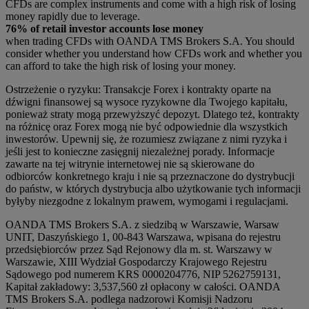
CFDs are complex instruments and come with a high risk of losing
money rapidly due to leverage.
76% of retail investor accounts lose money
when trading CFDs with OANDA TMS Brokers S.A. You should
consider whether you understand how CFDs work and whether you
can afford to take the high risk of losing your money.
Ostrzeżenie o ryzyku: Transakcje Forex i kontrakty oparte na
dźwigni finansowej są wysoce ryzykowne dla Twojego kapitału,
ponieważ straty mogą przewyższyć depozyt. Dlatego też, kontrakty
na różnicę oraz Forex mogą nie być odpowiednie dla wszystkich
inwestorów. Upewnij się, że rozumiesz związane z nimi ryzyka i
jeśli jest to konieczne zasięgnij niezależnej porady. Informacje
zawarte na tej witrynie internetowej nie są skierowane do
odbiorców konkretnego kraju i nie są przeznaczone do dystrybucji
do państw, w których dystrybucja albo użytkowanie tych informacji
byłyby niezgodne z lokalnym prawem, wymogami i regulacjami.
OANDA TMS Brokers S.A. z siedzibą w Warszawie, Warsaw
UNIT, Daszyńskiego 1, 00-843 Warszawa, wpisana do rejestru
przedsiębiorców przez Sąd Rejonowy dla m. st. Warszawy w
Warszawie, XIII Wydział Gospodarczy Krajowego Rejestru
Sądowego pod numerem KRS 0000204776, NIP 5262759131,
Kapitał zakładowy: 3,537,560 zł opłacony w całości. OANDA
TMS Brokers S.A. podlega nadzorowi Komisji Nadzoru