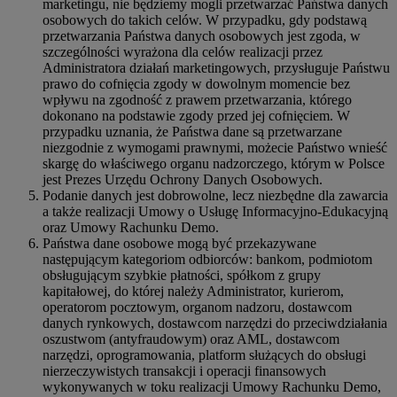
marketingu, nie będziemy mogli przetwarzać Państwa danych
osobowych do takich celów. W przypadku, gdy podstawą
przetwarzania Państwa danych osobowych jest zgoda, w
szczególności wyrażona dla celów realizacji przez
Administratora działań marketingowych, przysługuje Państwu
prawo do cofnięcia zgody w dowolnym momencie bez
wpływu na zgodność z prawem przetwarzania, którego
dokonano na podstawie zgody przed jej cofnięciem. W
przypadku uznania, że Państwa dane są przetwarzane
niezgodnie z wymogami prawnymi, możecie Państwo wnieść
skargę do właściwego organu nadzorczego, którym w Polsce
jest Prezes Urzędu Ochrony Danych Osobowych.
Podanie danych jest dobrowolne, lecz niezbędne dla zawarcia
a także realizacji Umowy o Usługę Informacyjno-Edukacyjną
oraz Umowy Rachunku Demo.
Państwa dane osobowe mogą być przekazywane
następującym kategoriom odbiorców: bankom, podmiotom
obsługującym szybkie płatności, spółkom z grupy
kapitałowej, do której należy Administrator, kurierom,
operatorom pocztowym, organom nadzoru, dostawcom
danych rynkowych, dostawcom narzędzi do przeciwdziałania
oszustwom (antyfraudowym) oraz AML, dostawcom
narzędzi, oprogramowania, platform służących do obsługi
nierzeczywistych transakcji i operacji finansowych
wykonywanych w toku realizacji Umowy Rachunku Demo,