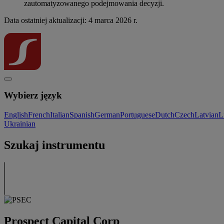
zautomatyzowanego podejmowania decyzji.
Data ostatniej aktualizacji: 4 marca 2026 r.
Wybierz język
English
French
Italian
Spanish
German
Portuguese
Dutch
Czech
Latvian
L
Ukrainian
Szukaj instrumentu
Prospect Capital Corp