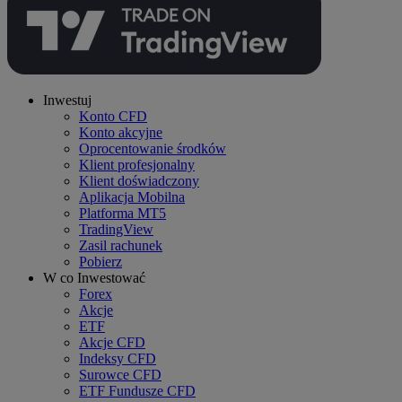
Inwestuj
Konto CFD
Konto akcyjne
Oprocentowanie środków
Klient profesjonalny
Klient doświadczony
Aplikacja Mobilna
Platforma MT5
TradingView
Zasil rachunek
Pobierz
W co Inwestować
Forex
Akcje
ETF
Akcje CFD
Indeksy CFD
Surowce CFD
ETF Fundusze CFD