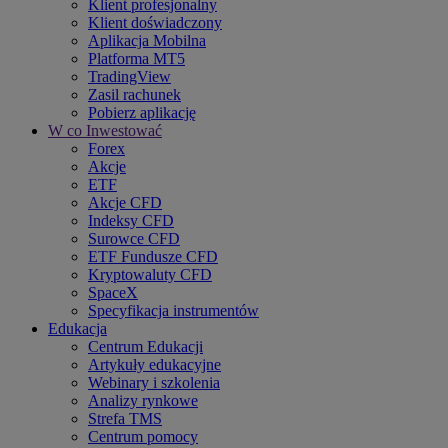
Klient profesjonalny
Klient doświadczony
Aplikacja Mobilna
Platforma MT5
TradingView
Zasil rachunek
Pobierz aplikację
W co Inwestować
Forex
Akcje
ETF
Akcje CFD
Indeksy CFD
Surowce CFD
ETF Fundusze CFD
Kryptowaluty CFD
SpaceX
Specyfikacja instrumentów
Edukacja
Centrum Edukacji
Artykuły edukacyjne
Webinary i szkolenia
Analizy rynkowe
Strefa TMS
Centrum pomocy