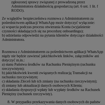
zgłoszonej sprawy związanej z prowadzoną przez
Administratora działalnością gospodarczą (art. 6 ust. 1 lit. f
RODO).
Ze względów bezpieczeństwa rozmowa z Administratorem za
pośrednictwem aplikacji WhatsApp może dotyczyć wyłącznie:
a) wsparcia podczas procesu otwierania Konta (wyjaśnienie
czynności składających się na procedurę onboardingu);
b) udzielania odpowiedzi na pytania klientów dotyczące działalności
Administratora.
Rozmowa z Administratorem za pośrednictwem aplikacji WhatsApp
nigdy nie będzie zawierać jakichkolwiek linków, załączników ani
dotyczyć m.in.:
a) stanu Państwa środków na Rachunku Pieniężnym (rachunku
rzeczywistym);
b) jakichkolwiek kwestii związanych realizacją Transakcji na
rachunku rzeczywistym;
c) składania Zleceń lub ich zmiany (na rachunku rzeczywistym);
d) zmiany lub aktualizacji danych osobowych Klienta;
e) składania dyspozycji wpłaty lub wypłaty środków na Rachunek
Pieniężny (rachunek rzeczywisty).
W przypadku przekazywania danych osobowych do państw