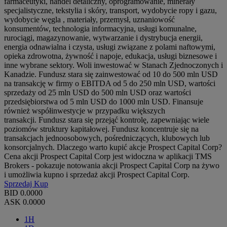
farmaceutyki, handel detaliczny, oprogramowanie, minerały
specjalistyczne, tekstylia i skóry, transport, wydobycie ropy i gazu,
wydobycie węgla , materiały, przemysł, uznaniowość
konsumentów, technologia informacyjna, usługi komunalne,
rurociągi, magazynowanie, wytwarzanie i dystrybucja energii,
energia odnawialna i czysta, usługi związane z polami naftowymi,
opieka zdrowotna, żywność i napoje, edukacja, usługi biznesowe i
inne wybrane sektory. Woli inwestować w Stanach Zjednoczonych i
Kanadzie. Fundusz stara się zainwestować od 10 do 500 mln USD
na transakcję w firmy o EBITDA od 5 do 250 mln USD, wartości
sprzedaży od 25 mln USD do 500 mln USD oraz wartości
przedsiębiorstwa od 5 mln USD do 1000 mln USD. Finansuje
również współinwestycje w przypadku większych
transakcji. Fundusz stara się przejąć kontrolę, zapewniając wiele
poziomów struktury kapitałowej. Fundusz koncentruje się na
transakcjach jednoosobowych, pośredniczących, klubowych lub
konsorcjalnych. Dlaczego warto kupić akcje Prospect Capital Corp?
Cena akcji Prospect Capital Corp jest widoczna w aplikacji TMS
Brokers - pokazuje notowania akcji Prospect Capital Corp na żywo
i umożliwia kupno i sprzedaż akcji Prospect Capital Corp.
Sprzedaj
Kup
BID
0.0000
ASK
0.0000
1H