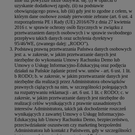
inne niż powyższe może odbywać się: (i) w oparciu o
uzyskanie dodatkowej zgody, (ii) na podstawie
obowiązującego prawa, lub (iii) gdy jest to zgodne z celem, w
którym dane osobowe zostały pierwotnie zebrane (art. 6 ust. 4
rozporządzenia PE i Rady (UE) 2016/679 z dnia 27 kwietnia
2016 r. w sprawie ochrony osób fizycznych w związku z
przetwarzaniem danych osobowych i w sprawie swobodnego
przepływu takich danych oraz uchylenia dyrektywy
95/46/WE, (zwanego dalej: „RODO”).
Podstawą prawną przetwarzania Państwa danych osobowych
jest: a. w zakresie, w jakim przetwarzanie danych jest
niezbędne do wykonania Umowy Rachunku Demo lub
Umowy o Usługę Informacyjno-Edukacyjną oraz podjęcia
działań na Pańskie żądanie przed ww. umów - art. 6 ust. 1 lit.
b RODO; b. w zakresie, w jakim przetwarzanie danych jest
niezbędne dla realizacji przez Administratora obowiązków
prawnych ciążących na nim, w szczególności polegających
na rozpatrywaniu reklamacji - art. 6 ust. 1 lit. c RODO; c. w
zakresie, w jakim przetwarzanie danych jest niezbędne do
realizacji celów wynikających z prawnie uzasadnionych
interesów Administratora, takich jak dochodzenie roszczeń
wynikających z zawartej Umowy o Usługę Informacyjno-
Edukacyjną lub Umowy Rachunku Demo, bezpieczeństwo,
przeciwdziałanie oszustwom czy marketing bezpośredni
Administratora lub kontakt z Państwem, gdy w szczególności