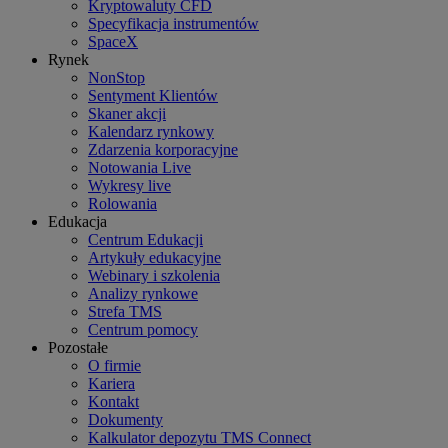
Kryptowaluty CFD
Specyfikacja instrumentów
SpaceX
Rynek
NonStop
Sentyment Klientów
Skaner akcji
Kalendarz rynkowy
Zdarzenia korporacyjne
Notowania Live
Wykresy live
Rolowania
Edukacja
Centrum Edukacji
Artykuły edukacyjne
Webinary i szkolenia
Analizy rynkowe
Strefa TMS
Centrum pomocy
Pozostałe
O firmie
Kariera
Kontakt
Dokumenty
Kalkulator depozytu TMS Connect