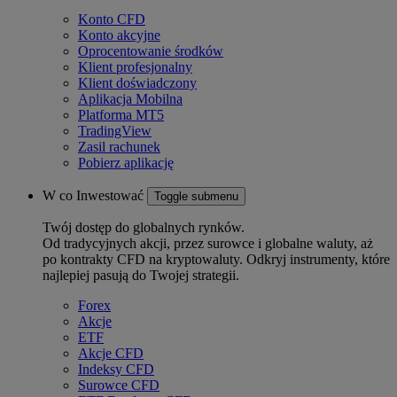
Konto CFD
Konto akcyjne
Oprocentowanie środków
Klient profesjonalny
Klient doświadczony
Aplikacja Mobilna
Platforma MT5
TradingView
Zasil rachunek
Pobierz aplikację
W co Inwestować
Toggle submenu
Twój dostęp do globalnych rynków.
Od tradycyjnych akcji, przez surowce i globalne waluty, aż
po kontrakty CFD na kryptowaluty. Odkryj instrumenty, które
najlepiej pasują do Twojej strategii.
Forex
Akcje
ETF
Akcje CFD
Indeksy CFD
Surowce CFD