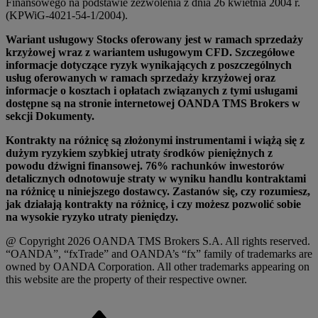
Finansowego na podstawie zezwolenia z dnia 26 kwietnia 2004 r.
(KPWiG-4021-54-1/2004).
Wariant usługowy Stocks oferowany jest w ramach sprzedaży
krzyżowej wraz z wariantem usługowym CFD. Szczegółowe
informacje dotyczące ryzyk wynikających z poszczególnych
usług oferowanych w ramach sprzedaży krzyżowej oraz
informacje o kosztach i opłatach związanych z tymi usługami
dostępne są na stronie internetowej OANDA TMS Brokers w
sekcji Dokumenty.
Kontrakty na różnicę są złożonymi instrumentami i wiążą się z
dużym ryzykiem szybkiej utraty środków pieniężnych z
powodu dźwigni finansowej. 76% rachunków inwestorów
detalicznych odnotowuje straty w wyniku handlu kontraktami
na różnicę u niniejszego dostawcy. Zastanów się, czy rozumiesz,
jak działają kontrakty na różnicę, i czy możesz pozwolić sobie
na wysokie ryzyko utraty pieniędzy.
@ Copyright 2026 OANDA TMS Brokers S.A. All rights reserved.
“OANDA”, “fxTrade” and OANDA’s “fx” family of trademarks are
owned by OANDA Corporation. All other trademarks appearing on
this website are the property of their respective owner.