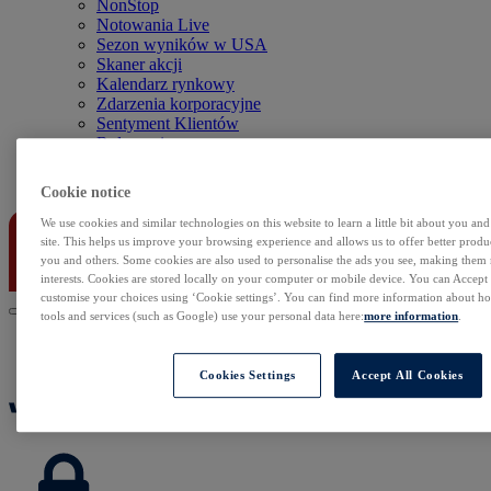
NonStop
Notowania Live
Sezon wyników w USA
Skaner akcji
Kalendarz rynkowy
Zdarzenia korporacyjne
Sentyment Klientów
Rolowania
Kontakt
Cookie notice
We use cookies and similar technologies on this website to learn a little bit about you an
site. This helps us improve your browsing experience and allows us to offer better produc
you and others. Some cookies are also used to personalise the ads you see, making them
interests. Cookies are stored locally on your computer or mobile device. You can Accept o
customise your choices using ‘Cookie settings’. You can find more information about 
tools and services (such as Google) use your personal data here:
more information
.
Cookies Settings
Accept All Cookies