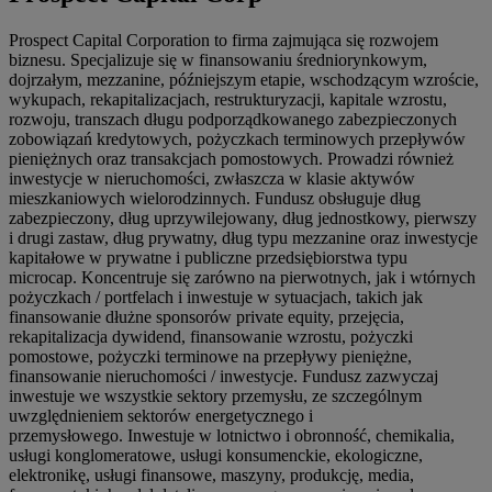
Prospect Capital Corporation to firma zajmująca się rozwojem
biznesu. Specjalizuje się w finansowaniu średniorynkowym,
dojrzałym, mezzanine, późniejszym etapie, wschodzącym wzroście,
wykupach, rekapitalizacjach, restrukturyzacji, kapitale wzrostu,
rozwoju, transzach długu podporządkowanego zabezpieczonych
zobowiązań kredytowych, pożyczkach terminowych przepływów
pieniężnych oraz transakcjach pomostowych. Prowadzi również
inwestycje w nieruchomości, zwłaszcza w klasie aktywów
mieszkaniowych wielorodzinnych. Fundusz obsługuje dług
zabezpieczony, dług uprzywilejowany, dług jednostkowy, pierwszy
i drugi zastaw, dług prywatny, dług typu mezzanine oraz inwestycje
kapitałowe w prywatne i publiczne przedsiębiorstwa typu
microcap. Koncentruje się zarówno na pierwotnych, jak i wtórnych
pożyczkach / portfelach i inwestuje w sytuacjach, takich jak
finansowanie dłużne sponsorów private equity, przejęcia,
rekapitalizacja dywidend, finansowanie wzrostu, pożyczki
pomostowe, pożyczki terminowe na przepływy pieniężne,
finansowanie nieruchomości / inwestycje. Fundusz zazwyczaj
inwestuje we wszystkie sektory przemysłu, ze szczególnym
uwzględnieniem sektorów energetycznego i
przemysłowego. Inwestuje w lotnictwo i obronność, chemikalia,
usługi konglomeratowe, usługi konsumenckie, ekologiczne,
elektronikę, usługi finansowe, maszyny, produkcję, media,