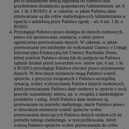
jest to uzasadnione treścią zapytania od Państwa oraz
przedmiotem działalności gospodarczej Administratora- art. 6
ust. 1 lit. f RODO; d. w zakresie, w jakim Państwa dane
przetwarzane są dla celów marketingowych Administratora w
oparciu o udzieloną przez Państwa zgodę – art. 6 ust. 1 lit. a
RODO.
Przysługuje Państwu prawo dostępu do danych osobowych,
prawo ich sprostowania, usunięcia, a także prawo
ograniczenia przetwarzania danych. W zakresie, w jakim
przetwarzanie jest niezbędne do wykonania Umowy o Usługę
Informacyjno-Edukacyjną lub Umowy Rachunku Demo,
której jesteście Państwo stroną lub do podjęcia na Państwa
żądanie działań przed zawarciem ww. umów (art. 6 ust. 1 lit.
b RODO) przysługuje Państwu również prawo przenoszenia
danych. W dowolnym momencie mogą Państwo wnieść
sprzeciw, z przyczyn związanych z Państwa szczególną
sytuacją, wobec wykorzystania Państwa danych osobowych,
jeżeli przetwarzamy Państwa dane osobowe w oparciu o swój
prawnie uzasadniony interes, np. w związku z marketingiem
produktów i usług. Jeżeli Państwa dane osobowe są
przetwarzane na potrzeby marketingu, macie Państwo prawo
w dowolnym momencie wnieść sprzeciw wobec
przetwarzania dotyczących Państwa danych osobowych na
potrzeby takiego marketingu, w tym profilowania. Jeżeli
wniosą Państwo sprzeciw wobec przetwarzania do celów