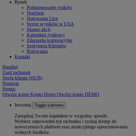
Rynek
Podsumowanie rynków
NonStop
Notowania Live
Sezon wyników w USA
Skaner akcji
Kalendarz rynkowy
Zdarzenia korporacyjne
Sentyment Klientów
Rolowania
Kontakt
Handluj
Zasil rachunek
Strefa klienta (HUB)
Nonstop
Pomoc
Otwórz konto
Konto
Demo
Otwórz konto DEMO
Inwestuj
Toggle submenu
Zarządzaj Twoim kapitałem w wygodny sposób.
Wybierz odpowiedni typ rachunku i zyskaj dostęp do
nowoczesnych platform oraz atrakcyjnego oprocentowania
wolnych środków.