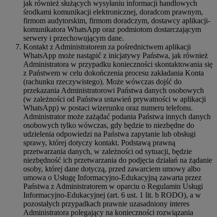
jak również służących wysyłaniu informacji handlowych
środkami komunikacji elektronicznej, doradcom prawnym,
firmom audytorskim, firmom doradczym, dostawcy aplikacji-
komunikatora WhatsApp oraz podmiotom dostarczającym
serwery i przechowującym dane.
Kontakt z Administratorem za pośrednictwem aplikacji
WhatsApp może nastąpić z inicjatywy Państwa, jak również
Administratora w przypadku konieczności skontaktowania się
z Państwem w celu dokończenia procesu zakładania Konta
(rachunku rzeczywistego). Może wówczas dojść do
przekazania Administratorowi Państwa danych osobowych
(w zależności od Państwa ustawień prywatności w aplikacji
WhatsApp) w postaci wizerunku oraz numeru telefonu.
Administrator może zażądać podania Państwa innych danych
osobowych tylko wówczas, gdy będzie to niezbędne do
udzielenia odpowiedzi na Państwa zapytanie lub obsługi
sprawy, której dotyczy kontakt. Podstawą prawną
przetwarzania danych, w zależności od sytuacji, będzie
niezbędność ich przetwarzania do podjęcia działań na żądanie
osoby, której dane dotyczą, przed zawarciem umowy albo
umowa o Usługę Informacyjno-Edukacyjną zawarta przez
Państwa z Administratorem w oparciu o Regulamin Usługi
Informacyjno-Edukacyjnej (art. 6 ust. 1 lit. b RODO), a w
pozostałych przypadkach prawnie uzasadniony interes
Administratora polegający na konieczności rozwiązania