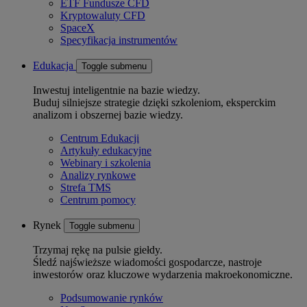
ETF Fundusze CFD
Kryptowaluty CFD
SpaceX
Specyfikacja instrumentów
Edukacja
Toggle submenu
Inwestuj inteligentnie na bazie wiedzy.
Buduj silniejsze strategie dzięki szkoleniom, eksperckim
analizom i obszernej bazie wiedzy.
Centrum Edukacji
Artykuły edukacyjne
Webinary i szkolenia
Analizy rynkowe
Strefa TMS
Centrum pomocy
Rynek
Toggle submenu
Trzymaj rękę na pulsie giełdy.
Śledź najświeższe wiadomości gospodarcze, nastroje
inwestorów oraz kluczowe wydarzenia makroekonomiczne.
Podsumowanie rynków