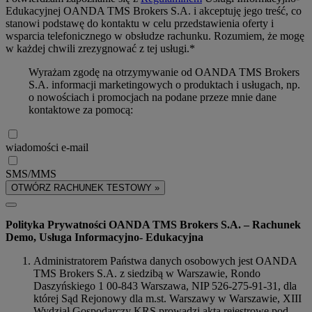
Edukacyjnej OANDA TMS Brokers S.A. i akceptuję jego treść, co
stanowi podstawę do kontaktu w celu przedstawienia oferty i
wsparcia telefonicznego w obsłudze rachunku. Rozumiem, że mogę
w każdej chwili zrezygnować z tej usługi.*
Wyrażam zgodę na otrzymywanie od OANDA TMS Brokers
S.A. informacji marketingowych o produktach i usługach, np.
o nowościach i promocjach na podane przeze mnie dane
kontaktowe za pomocą:
wiadomości e-mail
SMS/MMS
OTWÓRZ RACHUNEK TESTOWY »
Polityka Prywatności OANDA TMS Brokers S.A. – Rachunek
Demo, Usługa Informacyjno- Edukacyjna
Administratorem Państwa danych osobowych jest OANDA
TMS Brokers S.A. z siedzibą w Warszawie, Rondo
Daszyńskiego 1 00-843 Warszawa, NIP 526-275-91-31, dla
której Sąd Rejonowy dla m.st. Warszawy w Warszawie, XIII
Wydział Gospodarczy KRS prowadzi akta rejestrowe pod