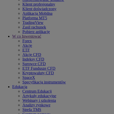
Klient profesjonalny
Klient doświadczony
Aplikacja Mobilna
Platforma MT5
TradingView
Zasil rachunek
Pobierz aplikację
W co Inwestować
Forex
Akcje
ETF
Akcje CFD
Indeksy CFD
Surowce CFD
ETF Fundusze CFD
Kryptowaluty CFD
SpaceX
Specyfikacja instrumentów
Edukacja
Centrum Edukacji
Artykuły edukacyjne
Webinary i szkolenia
Analizy rynkowe
Strefa TMS