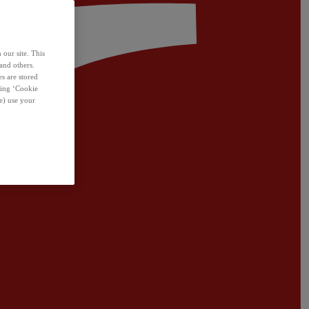
 our site. This
and others.
s are stored
sing ‘Cookie
e) use your