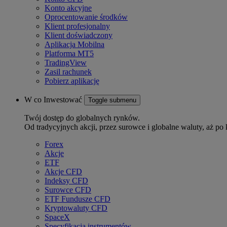
Konto akcyjne
Oprocentowanie środków
Klient profesjonalny
Klient doświadczony
Aplikacja Mobilna
Platforma MT5
TradingView
Zasil rachunek
Pobierz aplikację
W co Inwestować
Toggle submenu
Twój dostęp do globalnych rynków.
Od tradycyjnych akcji, przez surowce i globalne waluty, aż po 
Forex
Akcje
ETF
Akcje CFD
Indeksy CFD
Surowce CFD
ETF Fundusze CFD
Kryptowaluty CFD
SpaceX
Specyfikacja instrumentów