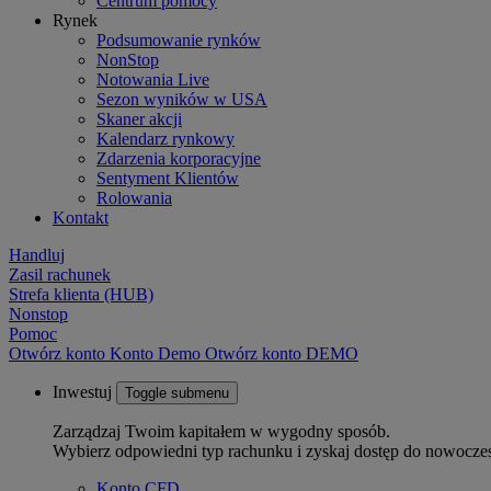
Centrum pomocy
Rynek
Podsumowanie rynków
NonStop
Notowania Live
Sezon wyników w USA
Skaner akcji
Kalendarz rynkowy
Zdarzenia korporacyjne
Sentyment Klientów
Rolowania
Kontakt
Handluj
Zasil rachunek
Strefa klienta (HUB)
Nonstop
Pomoc
Otwórz konto
Konto
Demo
Otwórz konto DEMO
Inwestuj
Toggle submenu
Zarządzaj Twoim kapitałem w wygodny sposób.
Wybierz odpowiedni typ rachunku i zyskaj dostęp do nowocze
Konto CFD