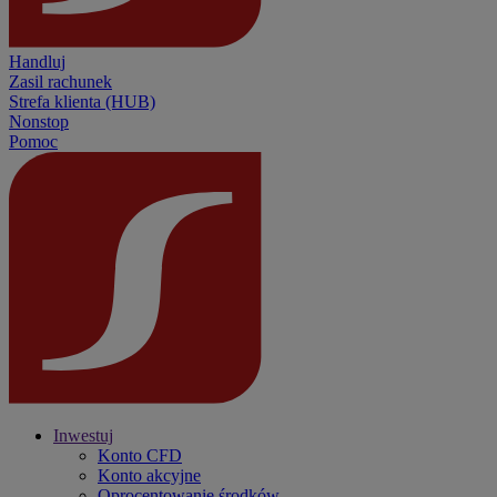
Handluj
Zasil rachunek
Strefa klienta (HUB)
Nonstop
Pomoc
Inwestuj
Konto CFD
Konto akcyjne
Oprocentowanie środków