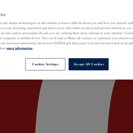
ice
 and similar technologies on this website to learn a little bit about you and how you interact with
ove your browsing experience and allows us to offer better products and services tailored to you 
are also used to personalise the ads you see, making them more relevant to your interests. Cookie
ur computer or mobile device. You can Accept or Reject all cookies, or customise your choices u
u can find more information about how OANDA and third party tools and services (such as Googl
 here:
more information
.
Cookies Settings
Accept All Cookies