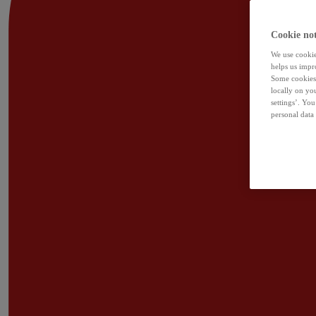
Cookie not
We use cookies
helps us impr
Some cookies 
locally on yo
settings’. Yo
personal data