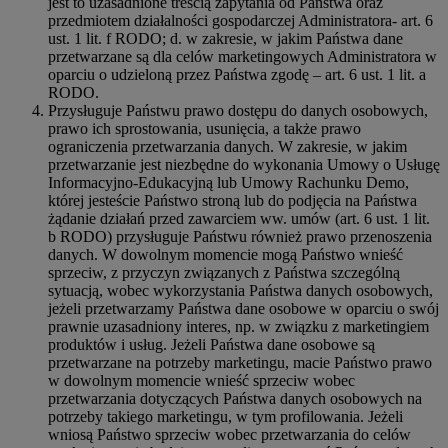
jest to uzasadnione treścią zapytania od Państwa oraz
przedmiotem działalności gospodarczej Administratora- art. 6
ust. 1 lit. f RODO; d. w zakresie, w jakim Państwa dane
przetwarzane są dla celów marketingowych Administratora w
oparciu o udzieloną przez Państwa zgodę – art. 6 ust. 1 lit. a
RODO.
Przysługuje Państwu prawo dostępu do danych osobowych,
prawo ich sprostowania, usunięcia, a także prawo
ograniczenia przetwarzania danych. W zakresie, w jakim
przetwarzanie jest niezbędne do wykonania Umowy o Usługę
Informacyjno-Edukacyjną lub Umowy Rachunku Demo,
której jesteście Państwo stroną lub do podjęcia na Państwa
żądanie działań przed zawarciem ww. umów (art. 6 ust. 1 lit.
b RODO) przysługuje Państwu również prawo przenoszenia
danych. W dowolnym momencie mogą Państwo wnieść
sprzeciw, z przyczyn związanych z Państwa szczególną
sytuacją, wobec wykorzystania Państwa danych osobowych,
jeżeli przetwarzamy Państwa dane osobowe w oparciu o swój
prawnie uzasadniony interes, np. w związku z marketingiem
produktów i usług. Jeżeli Państwa dane osobowe są
przetwarzane na potrzeby marketingu, macie Państwo prawo
w dowolnym momencie wnieść sprzeciw wobec
przetwarzania dotyczących Państwa danych osobowych na
potrzeby takiego marketingu, w tym profilowania. Jeżeli
wniosą Państwo sprzeciw wobec przetwarzania do celów