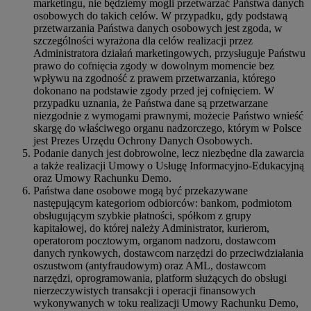
marketingu, nie będziemy mogli przetwarzać Państwa danych
osobowych do takich celów. W przypadku, gdy podstawą
przetwarzania Państwa danych osobowych jest zgoda, w
szczególności wyrażona dla celów realizacji przez
Administratora działań marketingowych, przysługuje Państwu
prawo do cofnięcia zgody w dowolnym momencie bez
wpływu na zgodność z prawem przetwarzania, którego
dokonano na podstawie zgody przed jej cofnięciem. W
przypadku uznania, że Państwa dane są przetwarzane
niezgodnie z wymogami prawnymi, możecie Państwo wnieść
skargę do właściwego organu nadzorczego, którym w Polsce
jest Prezes Urzędu Ochrony Danych Osobowych.
Podanie danych jest dobrowolne, lecz niezbędne dla zawarcia
a także realizacji Umowy o Usługę Informacyjno-Edukacyjną
oraz Umowy Rachunku Demo.
Państwa dane osobowe mogą być przekazywane
następującym kategoriom odbiorców: bankom, podmiotom
obsługującym szybkie płatności, spółkom z grupy
kapitałowej, do której należy Administrator, kurierom,
operatorom pocztowym, organom nadzoru, dostawcom
danych rynkowych, dostawcom narzędzi do przeciwdziałania
oszustwom (antyfraudowym) oraz AML, dostawcom
narzędzi, oprogramowania, platform służących do obsługi
nierzeczywistych transakcji i operacji finansowych
wykonywanych w toku realizacji Umowy Rachunku Demo,