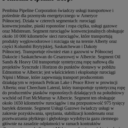
Pembina Pipeline Corporation świadczy usługi transportowe i
pośrednie dla przemysłu energetycznego w Ameryce
Północnej. Działa w czterech segmentach: rurociągi
konwencjonalne, piaski roponośne i ropa ciężka, usługi gazowe
oraz Midstream. Segment rurociągów konwencjonalnych obsługuje
około 10 000 kilometrów sieci rurociągów, które transportują
produkty węglowodorowe i rozciąga się na terenie Alberty oraz
części Kolumbii Brytyjskiej, Saskatchewan i Dakoty
Północnej. Transportuje również etan z gazowni w Północnej
Dakocie i Saskatchewan do Cesarzowej w Albercie. Segment Oil
Sands & Heavy Oil transportuje syntetyczną ropę naftową dla
projektów Syncrude i Horizon do punktów dostawy w pobliżu
Edmonton w Albercie; jest właścicielem i eksploatuje rurociągi
Nipisi i Mitsue, które zapewniają transport producentom
działającym w rejonach Pelican Lake i Peace River w prowincji
Alberta; oraz Cheecham Lateral, który transportuje syntetyczną ropę
do producentów piasków roponośnych działających na południowy
wschód od Fort McMurray w Albercie. Segment ten obsługuje
około 1650 kilometrów rurociągów i ma przepustowość 975 tysięcy
baryłek dziennie. Segment Usługi Gazowe świadczy usługi w
zakresie pozyskiwania, sprężania, stabilizacji kondensatu oraz
przetwarzania płytkiego i głębokiego wydobycia gazu ziemnego
głównie na zasadzie odpłatności w ramach kontraktów