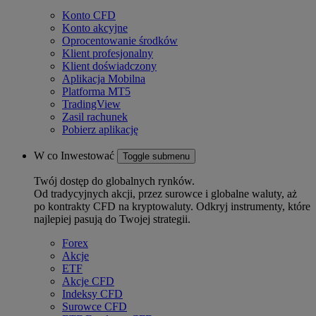
Konto CFD
Konto akcyjne
Oprocentowanie środków
Klient profesjonalny
Klient doświadczony
Aplikacja Mobilna
Platforma MT5
TradingView
Zasil rachunek
Pobierz aplikację
W co Inwestować
Toggle submenu
Twój dostęp do globalnych rynków.
Od tradycyjnych akcji, przez surowce i globalne waluty, aż
po kontrakty CFD na kryptowaluty. Odkryj instrumenty, które
najlepiej pasują do Twojej strategii.
Forex
Akcje
ETF
Akcje CFD
Indeksy CFD
Surowce CFD