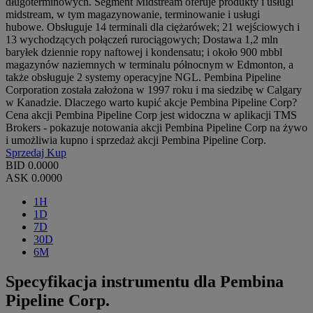
długoterminowych. Segment Midstream oferuje produkty i usługi
midstream, w tym magazynowanie, terminowanie i usługi
hubowe. Obsługuje 14 terminali dla ciężarówek; 21 wejściowych i
13 wychodzących połączeń rurociągowych; Dostawa 1,2 mln
baryłek dziennie ropy naftowej i kondensatu; i około 900 mbbl
magazynów naziemnych w terminalu północnym w Edmonton, a
także obsługuje 2 systemy operacyjne NGL. Pembina Pipeline
Corporation została założona w 1997 roku i ma siedzibę w Calgary
w Kanadzie. Dlaczego warto kupić akcje Pembina Pipeline Corp?
Cena akcji Pembina Pipeline Corp jest widoczna w aplikacji TMS
Brokers - pokazuje notowania akcji Pembina Pipeline Corp na żywo
i umożliwia kupno i sprzedaż akcji Pembina Pipeline Corp.
Sprzedaj
Kup
BID
0.0000
ASK
0.0000
1H
1D
7D
30D
6M
Specyfikacja instrumentu dla Pembina
Pipeline Corp.