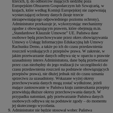
trzecich, tj. do odbiorców mających siedzibę poza
Europejskim Obszarem Gospodarczym lub Szwajcarią, w
krajach, które według Komisji Europejskiej nie zapewniają
wystarczającej ochrony danych (kraje trzecie
niezapewniającego odpowiedniego poziomu ochrony),
Administrator przekazuje je, wykorzystując mechanizmy
zgodne z obowiązującym prawem, które obejmują m.in.
„Standardowe Klauzule Umowne” UE. Państwa dane
osobowe będą przechowywane przez okres obowiązywania
Umowy o Usługę Informacyjno Edukacyjną lub Umowy
Rachunku Demo, a także po ich do czasu przedawnienia
roszczeń wynikających z przepisów prawa. W zakresie, w
jakim przetwarzanie danych odbywa się w oparciu o prawnie
uzasadniony interes Administratora, dane będą przetwarzane
przez czas niezbędny do jego realizacji (w szczególności do
czasu przedawnienia roszczeń na podstawie obowiązujących
przepisów prawa), nie dłużej jednak niż do czasu uznania
sprzeciwu za uzasadniony. Wskazane wyżej okresy
przechowywania danych mogą zostać wydłużone, jeżeli
mające zastosowanie w Państwa kraju zamieszkania przepisy
przewidują dłuższe okresy przechowywania danych. W
przypadku natomiast, gdy przetwarzanie Państwa danych
osobowych odbywa się na podstawie zgody – do momentu
jej skutecznego wycofania.
Administrator nie będzie stosował wobec Państwa