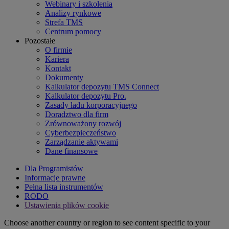
Webinary i szkolenia
Analizy rynkowe
Strefa TMS
Centrum pomocy
Pozostałe
O firmie
Kariera
Kontakt
Dokumenty
Kalkulator depozytu TMS Connect
Kalkulator depozytu Pro.
Zasady ładu korporacyjnego
Doradztwo dla firm
Zrównoważony rozwój
Cyberbezpieczeństwo
Zarządzanie aktywami
Dane finansowe
Dla Programistów
Informacje prawne
Pełna lista instrumentów
RODO
Ustawienia plików cookie
Choose another country or region to see content specific to your