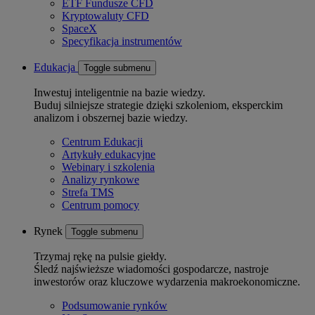
ETF Fundusze CFD
Kryptowaluty CFD
SpaceX
Specyfikacja instrumentów
Edukacja
Toggle submenu
Inwestuj inteligentnie na bazie wiedzy.
Buduj silniejsze strategie dzięki szkoleniom, eksperckim
analizom i obszernej bazie wiedzy.
Centrum Edukacji
Artykuły edukacyjne
Webinary i szkolenia
Analizy rynkowe
Strefa TMS
Centrum pomocy
Rynek
Toggle submenu
Trzymaj rękę na pulsie giełdy.
Śledź najświeższe wiadomości gospodarcze, nastroje
inwestorów oraz kluczowe wydarzenia makroekonomiczne.
Podsumowanie rynków