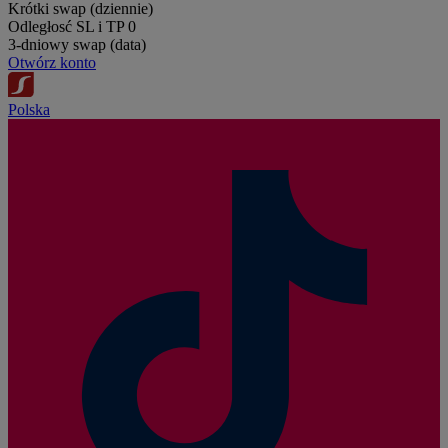
Krótki swap (dziennie)
Odległosć SL i TP
0
3-dniowy swap (data)
Otwórz konto
Polska