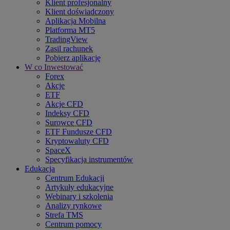
Klient profesjonalny
Klient doświadczony
Aplikacja Mobilna
Platforma MT5
TradingView
Zasil rachunek
Pobierz aplikację
W co Inwestować
Forex
Akcje
ETF
Akcje CFD
Indeksy CFD
Surowce CFD
ETF Fundusze CFD
Kryptowaluty CFD
SpaceX
Specyfikacja instrumentów
Edukacja
Centrum Edukacji
Artykuły edukacyjne
Webinary i szkolenia
Analizy rynkowe
Strefa TMS
Centrum pomocy