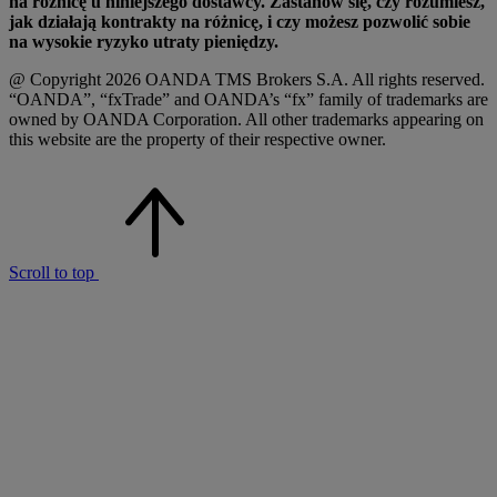
na różnicę u niniejszego dostawcy. Zastanów się, czy rozumiesz,
jak działają kontrakty na różnicę, i czy możesz pozwolić sobie
na wysokie ryzyko utraty pieniędzy.
@ Copyright 2026 OANDA TMS Brokers S.A. All rights reserved.
“OANDA”, “fxTrade” and OANDA’s “fx” family of trademarks are
owned by OANDA Corporation. All other trademarks appearing on
this website are the property of their respective owner.
Scroll to top