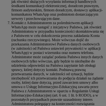
jak również służących wysyłaniu informacji handlowych
środkami komunikacji elektronicznej, doradcom prawnym,
firmom audytorskim, firmom doradczym, dostawcy aplikacji-
komunikatora WhatsApp oraz podmiotom dostarczającym
serwery i przechowującym dane.
Kontakt z Administratorem za pośrednictwem aplikacji
WhatsApp może nastąpić z inicjatywy Państwa, jak również
Administratora w przypadku konieczności skontaktowania się
z Państwem w celu dokończenia procesu zakładania Konta
(rachunku rzeczywistego). Może wówczas dojść do
przekazania Administratorowi Państwa danych osobowych
(w zależności od Państwa ustawień prywatności w aplikacji
WhatsApp) w postaci wizerunku oraz numeru telefonu.
Administrator może zażądać podania Państwa innych danych
osobowych tylko wówczas, gdy będzie to niezbędne do
udzielenia odpowiedzi na Państwa zapytanie lub obsługi
sprawy, której dotyczy kontakt. Podstawą prawną
przetwarzania danych, w zależności od sytuacji, będzie
niezbędność ich przetwarzania do podjęcia działań na żądanie
osoby, której dane dotyczą, przed zawarciem umowy albo
umowa o Usługę Informacyjno-Edukacyjną zawarta przez
Państwa z Administratorem w oparciu o Regulamin Usługi
Informacyjno-Edukacyjnej (art. 6 ust. 1 lit. b RODO), a w
pozostałych przypadkach prawnie uzasadniony interes
Administratora polegający na konieczności rozwiązania