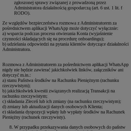
zgłoszonej sprawy związanej z prowadzoną przez
Administratora działalnością gospodarczą (art. 6 ust. 1 lit. f
RODO).
Ze względów bezpieczeństwa rozmowa z Administratorem za
pośrednictwem aplikacji WhatsApp może dotyczyć wyłącznie:
a) wsparcia podczas procesu otwierania Konta (wyjaśnienie
czynności składających się na procedurę onboardingu);
b) udzielania odpowiedzi na pytania klientów dotyczące działalności
Administratora.
Rozmowa z Administratorem za pośrednictwem aplikacji WhatsApp
nigdy nie będzie zawierać jakichkolwiek linków, załączników ani
dotyczyć m.in.:
a) stanu Państwa środków na Rachunku Pieniężnym (rachunku
rzeczywistym);
b) jakichkolwiek kwestii związanych realizacją Transakcji na
rachunku rzeczywistym;
c) składania Zleceń lub ich zmiany (na rachunku rzeczywistym);
d) zmiany lub aktualizacji danych osobowych Klienta;
e) składania dyspozycji wpłaty lub wypłaty środków na Rachunek
Pieniężny (rachunek rzeczywisty).
W przypadku przekazywania danych osobowych do państw