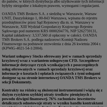
do państw, w których dystrybucja albo użytkowanie tych informacji
byłyby niezgodne z lokalnym prawem, wymogami i regulacjami.
OANDA TMS Brokers S.A. z siedzibą w Warszawie, Warsaw
UNIT, Daszyńskiego 1, 00-843 Warszawa, wpisana do rejestru
przedsiębiorców przez Sąd Rejonowy dla m. st. Warszawy w
Warszawie, XIII Wydział Gospodarczy Krajowego Rejestru
Sądowego pod numerem KRS 0000204776, NIP 5262759131,
Kapitał zakładowy: 3,537,560 zł opłacony w całości. OANDA
TMS Brokers S.A. podlega nadzorowi Komisji Nadzoru
Finansowego na podstawie zezwolenia z dnia 26 kwietnia 2004 r.
(KPWiG-4021-54-1/2004).
Wariant usługowy Stocks oferowany jest w ramach sprzedaży
krzyżowej wraz z wariantem usługowym CFD. Szczegółowe
informacje dotyczące ryzyk wynikających z poszczególnych
usług oferowanych w ramach sprzedaży krzyżowej oraz
informacje o kosztach i opłatach związanych z tymi usługami
dostępne są na stronie internetowej OANDA TMS Brokers w
sekcji Dokumenty.
Kontrakty na różnicę są złożonymi instrumentami i wiążą się z
dużym ryzykiem szybkiej utraty środków pieniężnych z
powodu dźwigni finansowej. 76% rachunków inwestorów
detalicznych odnotowuje straty w wyniku handlu kontraktami