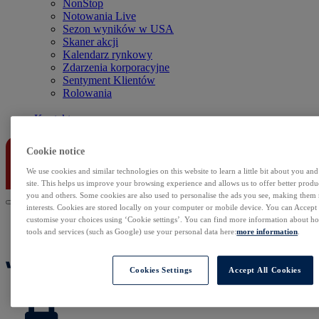
NonStop
Notowania Live
Sezon wyników w USA
Skaner akcji
Kalendarz rynkowy
Zdarzenia korporacyjne
Sentyment Klientów
Rolowania
Kontakt
Cookie notice
We use cookies and similar technologies on this website to learn a little bit about you an
site. This helps us improve your browsing experience and allows us to offer better produc
you and others. Some cookies are also used to personalise the ads you see, making them
interests. Cookies are stored locally on your computer or mobile device. You can Accept o
customise your choices using ‘Cookie settings’. You can find more information about 
tools and services (such as Google) use your personal data here:
more information
.
Cookies Settings
Accept All Cookies