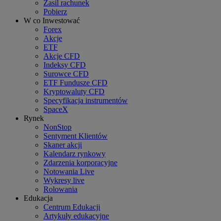
Zasil rachunek
Pobierz
W co Inwestować
Forex
Akcje
ETF
Akcje CFD
Indeksy CFD
Surowce CFD
ETF Fundusze CFD
Kryptowaluty CFD
Specyfikacja instrumentów
SpaceX
Rynek
NonStop
Sentyment Klientów
Skaner akcji
Kalendarz rynkowy
Zdarzenia korporacyjne
Notowania Live
Wykresy live
Rolowania
Edukacja
Centrum Edukacji
Artykuły edukacyjne