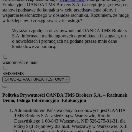
Edukacyjnej OANDA TMS Brokers S.A. i akceptuję jego treść, co
stanowi podstawę do kontaktu w celu przedstawienia oferty i
wsparcia telefonicznego w obsłudze rachunku. Rozumiem, że mogę
w każdej chwili zrezygnować z tej usługi.*
Wyrażam zgodę na otrzymywanie od OANDA TMS Brokers
S.A. informacji marketingowych o produktach i usługach, np.
o nowościach i promocjach na podane przeze mnie dane
kontaktowe za pomocą:
wiadomości e-mail
SMS/MMS
OTWÓRZ RACHUNEK TESTOWY »
Polityka Prywatności OANDA TMS Brokers S.A. – Rachunek
Demo, Usługa Informacyjno- Edukacyjna
Administratorem Państwa danych osobowych jest OANDA
TMS Brokers S.A. z siedzibą w Warszawie, Rondo
Daszyńskiego 1 00-843 Warszawa, NIP 526-275-91-31, dla
której Sąd Rejonowy dla m.st. Warszawy w Warszawie, XIII
Wydział Gospodarczy KRS prowadzi akta rejestrowe pod