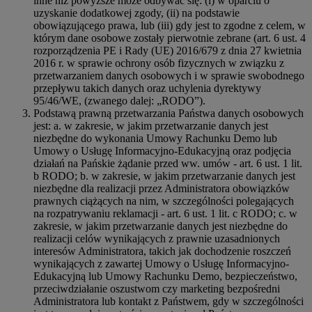
inne niż powyższe może odbywać się: (i) w oparciu o
uzyskanie dodatkowej zgody, (ii) na podstawie
obowiązującego prawa, lub (iii) gdy jest to zgodne z celem, w
którym dane osobowe zostały pierwotnie zebrane (art. 6 ust. 4
rozporządzenia PE i Rady (UE) 2016/679 z dnia 27 kwietnia
2016 r. w sprawie ochrony osób fizycznych w związku z
przetwarzaniem danych osobowych i w sprawie swobodnego
przepływu takich danych oraz uchylenia dyrektywy
95/46/WE, (zwanego dalej: „RODO”).
Podstawą prawną przetwarzania Państwa danych osobowych
jest: a. w zakresie, w jakim przetwarzanie danych jest
niezbędne do wykonania Umowy Rachunku Demo lub
Umowy o Usługę Informacyjno-Edukacyjną oraz podjęcia
działań na Pańskie żądanie przed ww. umów - art. 6 ust. 1 lit.
b RODO; b. w zakresie, w jakim przetwarzanie danych jest
niezbędne dla realizacji przez Administratora obowiązków
prawnych ciążących na nim, w szczególności polegających
na rozpatrywaniu reklamacji - art. 6 ust. 1 lit. c RODO; c. w
zakresie, w jakim przetwarzanie danych jest niezbędne do
realizacji celów wynikających z prawnie uzasadnionych
interesów Administratora, takich jak dochodzenie roszczeń
wynikających z zawartej Umowy o Usługę Informacyjno-
Edukacyjną lub Umowy Rachunku Demo, bezpieczeństwo,
przeciwdziałanie oszustwom czy marketing bezpośredni
Administratora lub kontakt z Państwem, gdy w szczególności