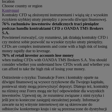
location
Choose country or region
Kontynuuj
Kontrakty CFD są złożonymi instrumentami i wiążą się z wysokim
ryzykiem szybkiej utraty pieniędzy z powodu dźwigni finansowej.
76% rachunków inwestorów detalicznych traci pieniądze
podczas handlu kontraktami CFD z OANDA TMS Brokers
S.A.
Powinieneś rozważyć, czy rozumiesz, jak działają kontrakty CFD i
czy możesz sobie pozwolić na wysokie ryzyko utraty pieniędzy.
CFDs are complex instruments and come with a high risk of losing
money rapidly due to leverage.
76% of retail investor accounts lose money
when trading CFDs with OANDA TMS Brokers S.A. You should
consider whether you understand how CFDs work and whether you
can afford to take the high risk of losing your money.
Ostrzeżenie o ryzyku: Transakcje Forex i kontrakty oparte na
dźwigni finansowej są wysoce ryzykowne dla Twojego kapitału,
ponieważ straty mogą przewyższyć depozyt. Dlatego też, kontrakty
na różnicę oraz Forex mogą nie być odpowiednie dla wszystkich
inwestorów. Upewnij się, że rozumiesz związane z nimi ryzyka i
jeśli jest to konieczne zasięgnij niezależnej porady. Informacje
zawarte na tej witrynie internetowej nie są skierowane do
odbiorców konkretnego kraju i nie są przeznaczone do dystrybucji