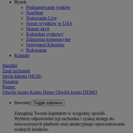
Rynek
Podsumowanie rynków
NonStop
Notowania Live
Sezon wyników w USA
Skaner akcji
Kalendarz rynkowy
Zdarzenia korporacyjne
Sentyment Klientów
Rolowania
Kontakt
Handluj
Zasil rachunek
Strefa klienta (HUB)
Nonstop
Pomoc
Otwórz konto
Konto
Demo
Otwórz konto DEMO
Inwestuj
Toggle submenu
Zarządzaj Twoim kapitałem w wygodny sposób.
Wybierz odpowiedni typ rachunku i zyskaj dostęp do
nowoczesnych platform oraz atrakcyjnego oprocentowania
wolnych środków.