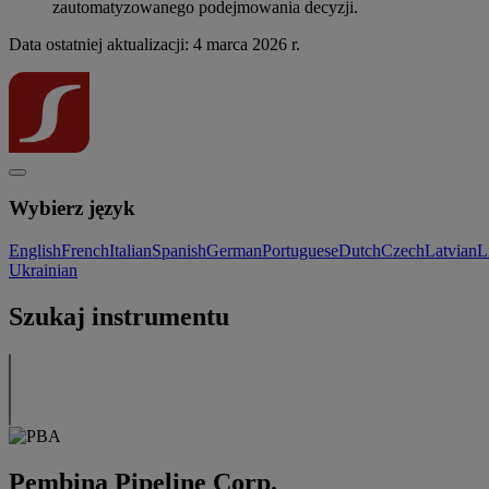
zautomatyzowanego podejmowania decyzji.
Data ostatniej aktualizacji: 4 marca 2026 r.
Wybierz język
English
French
Italian
Spanish
German
Portuguese
Dutch
Czech
Latvian
L
Ukrainian
Szukaj instrumentu
Pembina Pipeline Corp.