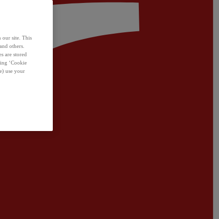
 our site. This
and others.
s are stored
sing ‘Cookie
e) use your