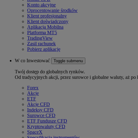
Konto akcyjne
Oprocentowanie środków
Klient profesjonalny
Klient doświadczony
Aplikacja Mobilna
Platforma MT5
TradingView
Zasil rachunek
Pobierz aplikację
W co Inwestować
Toggle submenu
Twój dostęp do globalnych rynków.
Od tradycyjnych akcji, przez surowce i globalne waluty, aż po 
Forex
Akcje
ETF
Akcje CFD
Indeksy CFD
Surowce CFD
ETF Fundusze CFD
Kryptowaluty CFD
SpaceX
Specyfikacja instrumentów