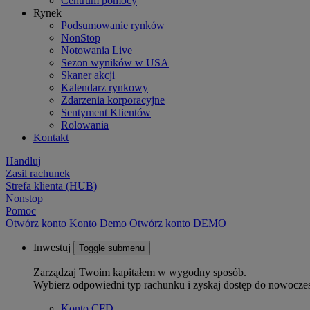
Centrum pomocy
Rynek
Podsumowanie rynków
NonStop
Notowania Live
Sezon wyników w USA
Skaner akcji
Kalendarz rynkowy
Zdarzenia korporacyjne
Sentyment Klientów
Rolowania
Kontakt
Handluj
Zasil rachunek
Strefa klienta (HUB)
Nonstop
Pomoc
Otwórz konto
Konto
Demo
Otwórz konto DEMO
Inwestuj
Toggle submenu
Zarządzaj Twoim kapitałem w wygodny sposób.
Wybierz odpowiedni typ rachunku i zyskaj dostęp do nowocze
Konto CFD