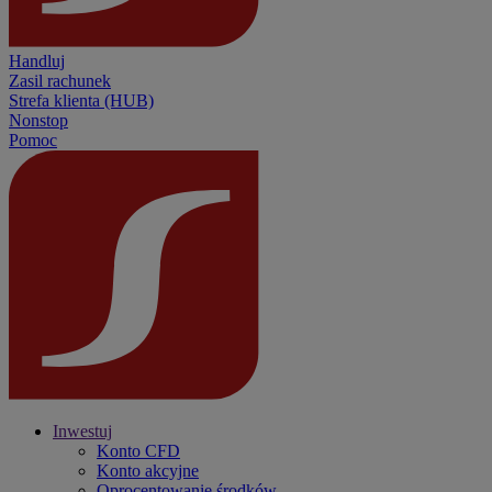
Handluj
Zasil rachunek
Strefa klienta (HUB)
Nonstop
Pomoc
Inwestuj
Konto CFD
Konto akcyjne
Oprocentowanie środków