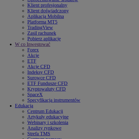
Klient profesjonalny
Klient doświadczony
Aplikacja Mobilna
Platforma MT5
TradingView
Zasil rachunek
Pobierz aplikację
W co Inwestować
Forex
Akcje
ETF
Akcje CFD
Indeksy CFD
Surowce CFD
ETF Fundusze CFD
Kryptowaluty CFD
SpaceX
Specyfikacja instrumentów
Edukacja
Centrum Edukacji
Artykuły edukacyjne
Webinary i szkolenia
Analizy rynkowe
Strefa TMS