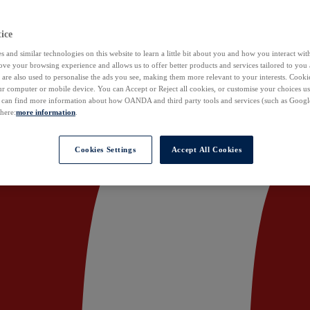
ice
 and similar technologies on this website to learn a little bit about you and how you interact with
ove your browsing experience and allows us to offer better products and services tailored to you 
are also used to personalise the ads you see, making them more relevant to your interests. Cookie
ur computer or mobile device. You can Accept or Reject all cookies, or customise your choices u
u can find more information about how OANDA and third party tools and services (such as Googl
 here:
more information
.
Cookies Settings
Accept All Cookies