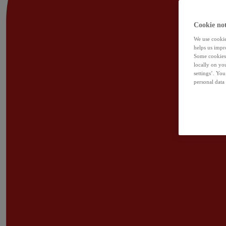
Cookie not
We use cookies
helps us impr
Some cookies 
locally on yo
settings’. Yo
personal data