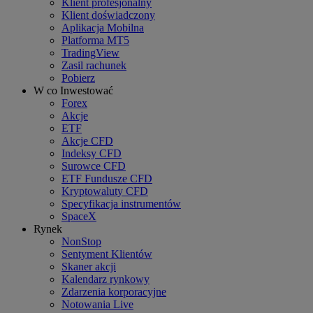
Klient profesjonalny
Klient doświadczony
Aplikacja Mobilna
Platforma MT5
TradingView
Zasil rachunek
Pobierz
W co Inwestować
Forex
Akcje
ETF
Akcje CFD
Indeksy CFD
Surowce CFD
ETF Fundusze CFD
Kryptowaluty CFD
Specyfikacja instrumentów
SpaceX
Rynek
NonStop
Sentyment Klientów
Skaner akcji
Kalendarz rynkowy
Zdarzenia korporacyjne
Notowania Live