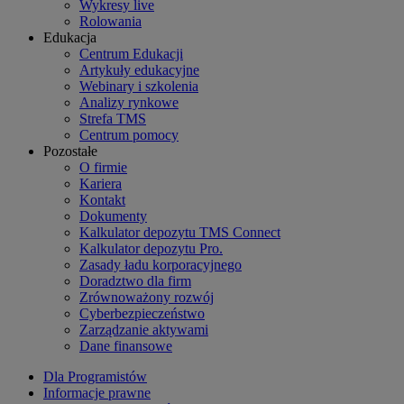
Wykresy live
Rolowania
Edukacja
Centrum Edukacji
Artykuły edukacyjne
Webinary i szkolenia
Analizy rynkowe
Strefa TMS
Centrum pomocy
Pozostałe
O firmie
Kariera
Kontakt
Dokumenty
Kalkulator depozytu TMS Connect
Kalkulator depozytu Pro.
Zasady ładu korporacyjnego
Doradztwo dla firm
Zrównoważony rozwój
Cyberbezpieczeństwo
Zarządzanie aktywami
Dane finansowe
Dla Programistów
Informacje prawne