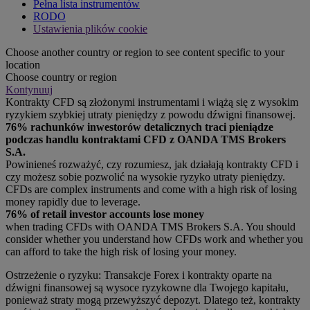
Pełna lista instrumentów
RODO
Ustawienia plików cookie
Choose another country or region to see content specific to your
location
Choose country or region
Kontynuuj
Kontrakty CFD są złożonymi instrumentami i wiążą się z wysokim
ryzykiem szybkiej utraty pieniędzy z powodu dźwigni finansowej.
76% rachunków inwestorów detalicznych traci pieniądze
podczas handlu kontraktami CFD z OANDA TMS Brokers
S.A.
Powinieneś rozważyć, czy rozumiesz, jak działają kontrakty CFD i
czy możesz sobie pozwolić na wysokie ryzyko utraty pieniędzy.
CFDs are complex instruments and come with a high risk of losing
money rapidly due to leverage.
76% of retail investor accounts lose money
when trading CFDs with OANDA TMS Brokers S.A. You should
consider whether you understand how CFDs work and whether you
can afford to take the high risk of losing your money.
Ostrzeżenie o ryzyku: Transakcje Forex i kontrakty oparte na
dźwigni finansowej są wysoce ryzykowne dla Twojego kapitału,
ponieważ straty mogą przewyższyć depozyt. Dlatego też, kontrakty