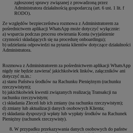
zgłoszonej sprawy związanej z prowadzoną przez
Administratora działalnością gospodarczą (art. 6 ust. 1 lit. f
RODO).
Ze względów bezpieczeństwa rozmowa z Administratorem za
pośrednictwem aplikacji WhatsApp może dotyczyć wyłącznie:
a) wsparcia podczas procesu otwierania Konta (wyjaśnienie
czynności składających się na procedurę onboardingu);
b) udzielania odpowiedzi na pytania klientów dotyczące działalności
Administratora.
Rozmowa z Administratorem za pośrednictwem aplikacji WhatsApp
nigdy nie będzie zawierać jakichkolwiek linków, załączników ani
dotyczyć m.in.:
a) stanu Państwa środków na Rachunku Pieniężnym (rachunku
rzeczywistym);
b) jakichkolwiek kwestii związanych realizacją Transakcji na
rachunku rzeczywistym;
c) składania Zleceń lub ich zmiany (na rachunku rzeczywistym);
d) zmiany lub aktualizacji danych osobowych Klienta;
e) składania dyspozycji wpłaty lub wypłaty środków na Rachunek
Pieniężny (rachunek rzeczywisty).
W przypadku przekazywania danych osobowych do państw