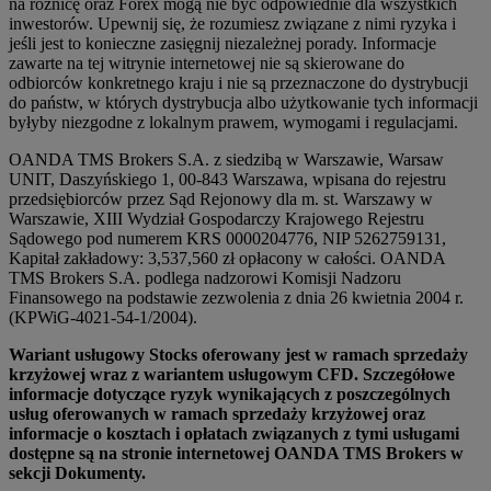
na różnicę oraz Forex mogą nie być odpowiednie dla wszystkich
inwestorów. Upewnij się, że rozumiesz związane z nimi ryzyka i
jeśli jest to konieczne zasięgnij niezależnej porady. Informacje
zawarte na tej witrynie internetowej nie są skierowane do
odbiorców konkretnego kraju i nie są przeznaczone do dystrybucji
do państw, w których dystrybucja albo użytkowanie tych informacji
byłyby niezgodne z lokalnym prawem, wymogami i regulacjami.
OANDA TMS Brokers S.A. z siedzibą w Warszawie, Warsaw
UNIT, Daszyńskiego 1, 00-843 Warszawa, wpisana do rejestru
przedsiębiorców przez Sąd Rejonowy dla m. st. Warszawy w
Warszawie, XIII Wydział Gospodarczy Krajowego Rejestru
Sądowego pod numerem KRS 0000204776, NIP 5262759131,
Kapitał zakładowy: 3,537,560 zł opłacony w całości. OANDA
TMS Brokers S.A. podlega nadzorowi Komisji Nadzoru
Finansowego na podstawie zezwolenia z dnia 26 kwietnia 2004 r.
(KPWiG-4021-54-1/2004).
Wariant usługowy Stocks oferowany jest w ramach sprzedaży
krzyżowej wraz z wariantem usługowym CFD. Szczegółowe
informacje dotyczące ryzyk wynikających z poszczególnych
usług oferowanych w ramach sprzedaży krzyżowej oraz
informacje o kosztach i opłatach związanych z tymi usługami
dostępne są na stronie internetowej OANDA TMS Brokers w
sekcji Dokumenty.