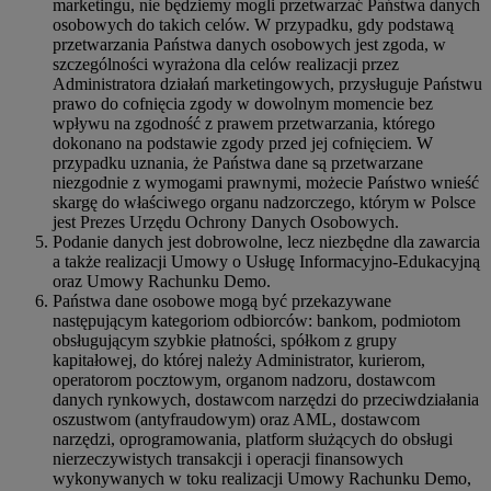
marketingu, nie będziemy mogli przetwarzać Państwa danych
osobowych do takich celów. W przypadku, gdy podstawą
przetwarzania Państwa danych osobowych jest zgoda, w
szczególności wyrażona dla celów realizacji przez
Administratora działań marketingowych, przysługuje Państwu
prawo do cofnięcia zgody w dowolnym momencie bez
wpływu na zgodność z prawem przetwarzania, którego
dokonano na podstawie zgody przed jej cofnięciem. W
przypadku uznania, że Państwa dane są przetwarzane
niezgodnie z wymogami prawnymi, możecie Państwo wnieść
skargę do właściwego organu nadzorczego, którym w Polsce
jest Prezes Urzędu Ochrony Danych Osobowych.
Podanie danych jest dobrowolne, lecz niezbędne dla zawarcia
a także realizacji Umowy o Usługę Informacyjno-Edukacyjną
oraz Umowy Rachunku Demo.
Państwa dane osobowe mogą być przekazywane
następującym kategoriom odbiorców: bankom, podmiotom
obsługującym szybkie płatności, spółkom z grupy
kapitałowej, do której należy Administrator, kurierom,
operatorom pocztowym, organom nadzoru, dostawcom
danych rynkowych, dostawcom narzędzi do przeciwdziałania
oszustwom (antyfraudowym) oraz AML, dostawcom
narzędzi, oprogramowania, platform służących do obsługi
nierzeczywistych transakcji i operacji finansowych
wykonywanych w toku realizacji Umowy Rachunku Demo,