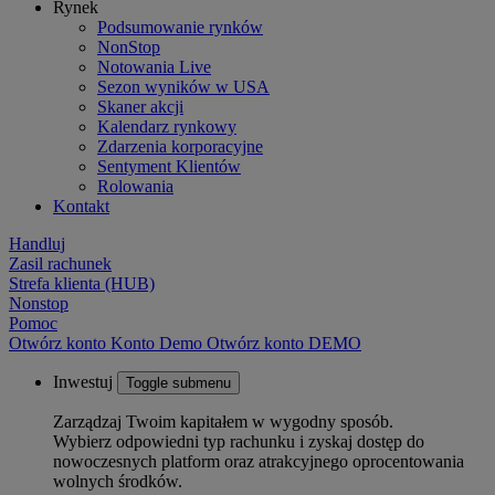
Rynek
Podsumowanie rynków
NonStop
Notowania Live
Sezon wyników w USA
Skaner akcji
Kalendarz rynkowy
Zdarzenia korporacyjne
Sentyment Klientów
Rolowania
Kontakt
Handluj
Zasil rachunek
Strefa klienta (HUB)
Nonstop
Pomoc
Otwórz konto
Konto
Demo
Otwórz konto DEMO
Inwestuj
Toggle submenu
Zarządzaj Twoim kapitałem w wygodny sposób.
Wybierz odpowiedni typ rachunku i zyskaj dostęp do
nowoczesnych platform oraz atrakcyjnego oprocentowania
wolnych środków.