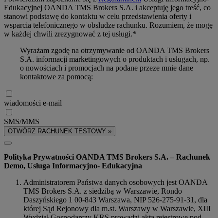
Edukacyjnej OANDA TMS Brokers S.A. i akceptuję jego treść, co
stanowi podstawę do kontaktu w celu przedstawienia oferty i
wsparcia telefonicznego w obsłudze rachunku. Rozumiem, że mogę
w każdej chwili zrezygnować z tej usługi.*
Wyrażam zgodę na otrzymywanie od OANDA TMS Brokers
S.A. informacji marketingowych o produktach i usługach, np.
o nowościach i promocjach na podane przeze mnie dane
kontaktowe za pomocą:
wiadomości e-mail
SMS/MMS
OTWÓRZ RACHUNEK TESTOWY »
Polityka Prywatności OANDA TMS Brokers S.A. – Rachunek
Demo, Usługa Informacyjno- Edukacyjna
Administratorem Państwa danych osobowych jest OANDA
TMS Brokers S.A. z siedzibą w Warszawie, Rondo
Daszyńskiego 1 00-843 Warszawa, NIP 526-275-91-31, dla
której Sąd Rejonowy dla m.st. Warszawy w Warszawie, XIII
Wydział Gospodarczy KRS prowadzi akta rejestrowe pod