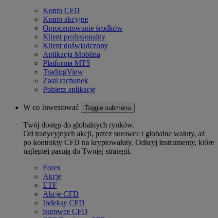
Konto CFD
Konto akcyjne
Oprocentowanie środków
Klient profesjonalny
Klient doświadczony
Aplikacja Mobilna
Platforma MT5
TradingView
Zasil rachunek
Pobierz aplikację
W co Inwestować
Toggle submenu
Twój dostęp do globalnych rynków.
Od tradycyjnych akcji, przez surowce i globalne waluty, aż
po kontrakty CFD na kryptowaluty. Odkryj instrumenty, które
najlepiej pasują do Twojej strategii.
Forex
Akcje
ETF
Akcje CFD
Indeksy CFD
Surowce CFD