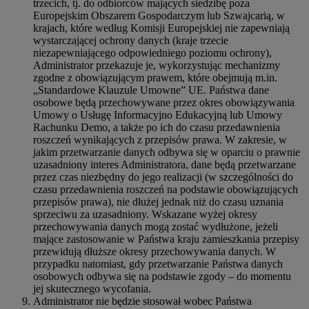
trzecich, tj. do odbiorców mających siedzibę poza
Europejskim Obszarem Gospodarczym lub Szwajcarią, w
krajach, które według Komisji Europejskiej nie zapewniają
wystarczającej ochrony danych (kraje trzecie
niezapewniającego odpowiedniego poziomu ochrony),
Administrator przekazuje je, wykorzystując mechanizmy
zgodne z obowiązującym prawem, które obejmują m.in.
„Standardowe Klauzule Umowne” UE. Państwa dane
osobowe będą przechowywane przez okres obowiązywania
Umowy o Usługę Informacyjno Edukacyjną lub Umowy
Rachunku Demo, a także po ich do czasu przedawnienia
roszczeń wynikających z przepisów prawa. W zakresie, w
jakim przetwarzanie danych odbywa się w oparciu o prawnie
uzasadniony interes Administratora, dane będą przetwarzane
przez czas niezbędny do jego realizacji (w szczególności do
czasu przedawnienia roszczeń na podstawie obowiązujących
przepisów prawa), nie dłużej jednak niż do czasu uznania
sprzeciwu za uzasadniony. Wskazane wyżej okresy
przechowywania danych mogą zostać wydłużone, jeżeli
mające zastosowanie w Państwa kraju zamieszkania przepisy
przewidują dłuższe okresy przechowywania danych. W
przypadku natomiast, gdy przetwarzanie Państwa danych
osobowych odbywa się na podstawie zgody – do momentu
jej skutecznego wycofania.
Administrator nie będzie stosował wobec Państwa