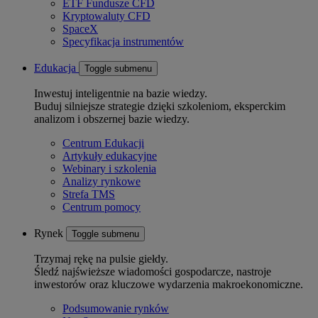
ETF Fundusze CFD
Kryptowaluty CFD
SpaceX
Specyfikacja instrumentów
Edukacja
Toggle submenu
Inwestuj inteligentnie na bazie wiedzy.
Buduj silniejsze strategie dzięki szkoleniom, eksperckim
analizom i obszernej bazie wiedzy.
Centrum Edukacji
Artykuły edukacyjne
Webinary i szkolenia
Analizy rynkowe
Strefa TMS
Centrum pomocy
Rynek
Toggle submenu
Trzymaj rękę na pulsie giełdy.
Śledź najświeższe wiadomości gospodarcze, nastroje
inwestorów oraz kluczowe wydarzenia makroekonomiczne.
Podsumowanie rynków