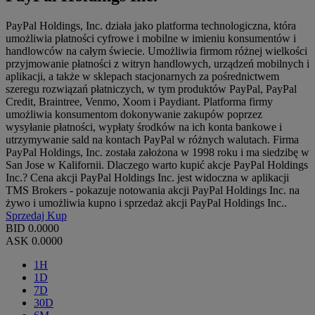
PayPal Holdings, Inc. działa jako platforma technologiczna, która
umożliwia płatności cyfrowe i mobilne w imieniu konsumentów i
handlowców na całym świecie. Umożliwia firmom różnej wielkości
przyjmowanie płatności z witryn handlowych, urządzeń mobilnych i
aplikacji, a także w sklepach stacjonarnych za pośrednictwem
szeregu rozwiązań płatniczych, w tym produktów PayPal, PayPal
Credit, Braintree, Venmo, Xoom i Paydiant. Platforma firmy
umożliwia konsumentom dokonywanie zakupów poprzez
wysyłanie płatności, wypłaty środków na ich konta bankowe i
utrzymywanie sald na kontach PayPal w różnych walutach. Firma
PayPal Holdings, Inc. została założona w 1998 roku i ma siedzibę w
San Jose w Kalifornii. Dlaczego warto kupić akcje PayPal Holdings
Inc.? Cena akcji PayPal Holdings Inc. jest widoczna w aplikacji
TMS Brokers - pokazuje notowania akcji PayPal Holdings Inc. na
żywo i umożliwia kupno i sprzedaż akcji PayPal Holdings Inc..
Sprzedaj
Kup
BID
0.0000
ASK
0.0000
1H
1D
7D
30D