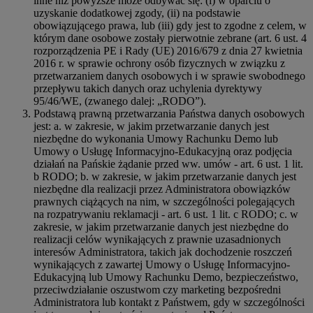
inne niż powyższe może odbywać się: (i) w oparciu o
uzyskanie dodatkowej zgody, (ii) na podstawie
obowiązującego prawa, lub (iii) gdy jest to zgodne z celem, w
którym dane osobowe zostały pierwotnie zebrane (art. 6 ust. 4
rozporządzenia PE i Rady (UE) 2016/679 z dnia 27 kwietnia
2016 r. w sprawie ochrony osób fizycznych w związku z
przetwarzaniem danych osobowych i w sprawie swobodnego
przepływu takich danych oraz uchylenia dyrektywy
95/46/WE, (zwanego dalej: „RODO”).
Podstawą prawną przetwarzania Państwa danych osobowych
jest: a. w zakresie, w jakim przetwarzanie danych jest
niezbędne do wykonania Umowy Rachunku Demo lub
Umowy o Usługę Informacyjno-Edukacyjną oraz podjęcia
działań na Pańskie żądanie przed ww. umów - art. 6 ust. 1 lit.
b RODO; b. w zakresie, w jakim przetwarzanie danych jest
niezbędne dla realizacji przez Administratora obowiązków
prawnych ciążących na nim, w szczególności polegających
na rozpatrywaniu reklamacji - art. 6 ust. 1 lit. c RODO; c. w
zakresie, w jakim przetwarzanie danych jest niezbędne do
realizacji celów wynikających z prawnie uzasadnionych
interesów Administratora, takich jak dochodzenie roszczeń
wynikających z zawartej Umowy o Usługę Informacyjno-
Edukacyjną lub Umowy Rachunku Demo, bezpieczeństwo,
przeciwdziałanie oszustwom czy marketing bezpośredni
Administratora lub kontakt z Państwem, gdy w szczególności