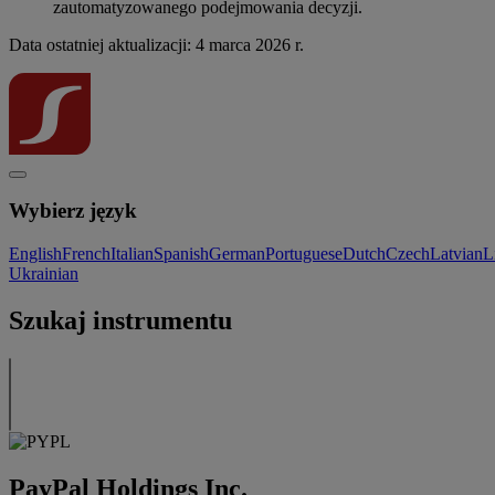
zautomatyzowanego podejmowania decyzji.
Data ostatniej aktualizacji: 4 marca 2026 r.
Wybierz język
English
French
Italian
Spanish
German
Portuguese
Dutch
Czech
Latvian
L
Ukrainian
Szukaj instrumentu
PayPal Holdings Inc.