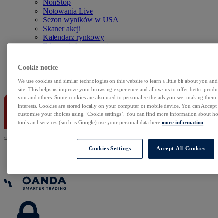
NonStop
Notowania Live
Sezon wyników w USA
Skaner akcji
Kalendarz rynkowy
Zdarzenia korporacyjne
Sentyment Klientów
Rolowania
Cookie notice
Kontakt
We use cookies and similar technologies on this website to learn a little bit about you an
site. This helps us improve your browsing experience and allows us to offer better produc
you and others. Some cookies are also used to personalise the ads you see, making them
interests. Cookies are stored locally on your computer or mobile device. You can Accept o
customise your choices using ‘Cookie settings’. You can find more information about 
tools and services (such as Google) use your personal data here:
more information
.
Cookies Settings
Accept All Cookies