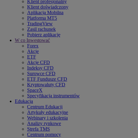
Klient profesjonalny
Klient doświadczony
Aplikacja Mobilna
Platforma MT5
TradingView
Zasil rachunek
Pobierz aplikację
W co Inwestować
Forex
Akcje
ETF
Akcje CFD
Indeksy CFD
Surowce CFD
ETF Fundusze CFD
Kryptowaluty CFD
SpaceX
Specyfikacja instrumentów
Edukacja
Centrum Edukacji
Artykuły edukacyjne
Webinary i szkolenia
Analizy rynkowe
Strefa TMS
Centrum pomocy