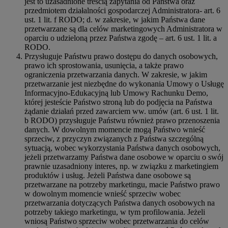
jest to uzasadnione treścią zapytania od Państwa oraz
przedmiotem działalności gospodarczej Administratora- art. 6
ust. 1 lit. f RODO; d. w zakresie, w jakim Państwa dane
przetwarzane są dla celów marketingowych Administratora w
oparciu o udzieloną przez Państwa zgodę – art. 6 ust. 1 lit. a
RODO.
Przysługuje Państwu prawo dostępu do danych osobowych,
prawo ich sprostowania, usunięcia, a także prawo
ograniczenia przetwarzania danych. W zakresie, w jakim
przetwarzanie jest niezbędne do wykonania Umowy o Usługę
Informacyjno-Edukacyjną lub Umowy Rachunku Demo,
której jesteście Państwo stroną lub do podjęcia na Państwa
żądanie działań przed zawarciem ww. umów (art. 6 ust. 1 lit.
b RODO) przysługuje Państwu również prawo przenoszenia
danych. W dowolnym momencie mogą Państwo wnieść
sprzeciw, z przyczyn związanych z Państwa szczególną
sytuacją, wobec wykorzystania Państwa danych osobowych,
jeżeli przetwarzamy Państwa dane osobowe w oparciu o swój
prawnie uzasadniony interes, np. w związku z marketingiem
produktów i usług. Jeżeli Państwa dane osobowe są
przetwarzane na potrzeby marketingu, macie Państwo prawo
w dowolnym momencie wnieść sprzeciw wobec
przetwarzania dotyczących Państwa danych osobowych na
potrzeby takiego marketingu, w tym profilowania. Jeżeli
wniosą Państwo sprzeciw wobec przetwarzania do celów