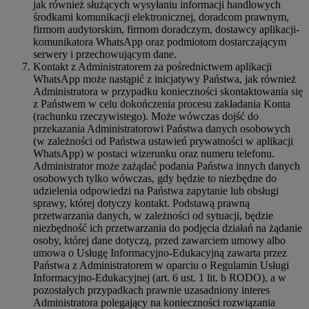
jak również służących wysyłaniu informacji handlowych
środkami komunikacji elektronicznej, doradcom prawnym,
firmom audytorskim, firmom doradczym, dostawcy aplikacji-
komunikatora WhatsApp oraz podmiotom dostarczającym
serwery i przechowującym dane.
Kontakt z Administratorem za pośrednictwem aplikacji
WhatsApp może nastąpić z inicjatywy Państwa, jak również
Administratora w przypadku konieczności skontaktowania się
z Państwem w celu dokończenia procesu zakładania Konta
(rachunku rzeczywistego). Może wówczas dojść do
przekazania Administratorowi Państwa danych osobowych
(w zależności od Państwa ustawień prywatności w aplikacji
WhatsApp) w postaci wizerunku oraz numeru telefonu.
Administrator może zażądać podania Państwa innych danych
osobowych tylko wówczas, gdy będzie to niezbędne do
udzielenia odpowiedzi na Państwa zapytanie lub obsługi
sprawy, której dotyczy kontakt. Podstawą prawną
przetwarzania danych, w zależności od sytuacji, będzie
niezbędność ich przetwarzania do podjęcia działań na żądanie
osoby, której dane dotyczą, przed zawarciem umowy albo
umowa o Usługę Informacyjno-Edukacyjną zawarta przez
Państwa z Administratorem w oparciu o Regulamin Usługi
Informacyjno-Edukacyjnej (art. 6 ust. 1 lit. b RODO), a w
pozostałych przypadkach prawnie uzasadniony interes
Administratora polegający na konieczności rozwiązania